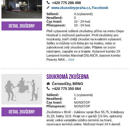
+420 775 286 498
www.zkusebnypraha.cz
,
Facebook
Sdílené:
4 (vybavené)
Nesdílené:
0
Čas hraní:
10 - 24 hod.
Detail zkušebny
Přístupnost:
10 - 24 hod.
Plně vybavené sdílené zkušebny přímo na metru Depo
Hostivař s možností parkování. Profi zkušebny pro
muzikanty, kteří chtějí zkoušet na kvalitním vybavení.
Sdílky si můžete vzít třeba jen na hodinu, nebo si
zabookovat celý zkoušecí plán. Přijdete se svým
nástrojem, zapojíte se a hrajete. Kytarové kombo 2X
Lampové kombo Marshall DSL40CR, basové kombo
Peavey MAX
...
více
Soukromá zkušebna
Černovičky, BRNO
+420 775 350 084
Sdílené:
1 (vybavená)
Nesdílené:
0
Čas hraní:
NONSTOP
Přístupnost:
NONSTOP
Detail zkušebny
Zkušebna v Brně - Juliánov spoje Bus 55,75, trolejbusy
31,33, šaliny 10,8. Hraje se v garáži 3,5-5m, oplocený
areál, velká variabilita výběru termínů na hraní,
rezervace termínů online. Možnost hraní 24 h denně.