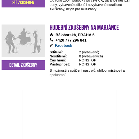
Od roku 2004, pobočky po celé ČR, garance nejnižší
Síť zkušeben
ceny, vybavené sdílené i nevybavené nesdílené
zkušebny, nejen pro muzikanty.
Hudební zkušebny Na Marjánce
Bělohorská, PRAHA 6
+420 777 296 841
Facebook
Sdílené:
2 (vybavené)
Nesdílené:
8 (vybavených)
Čas hraní:
NONSTOP
Detail zkušebny
Přístupnost:
NONSTOP
S možností zapůjčení nástrojů, chillout místnosti a
spoluhraní.