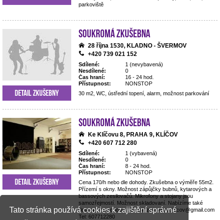
parkoviště
Soukromá zkušebna
28 října 1530, KLADNO - ŠVERMOV
+420 739 021 152
Sdílené:
1 (nevybavená)
Nesdílené:
0
Čas hraní:
16 - 24 hod.
Přístupnost:
NONSTOP
Detail zkušebny
30 m2, WC, ústřední topení, alarm, možnost parkování
Soukromá zkušebna
Ke Klíčovu 8, PRAHA 9, KLÍČOV
+420 607 712 280
Sdílené:
1 (vybavená)
Nesdílené:
0
Čas hraní:
8 - 24 hod.
Přístupnost:
NONSTOP
Detail zkušebny
Cena 170/h nebo dle dohody. Zkušebna o výměře 55m2.
Přízemí s okny. Možnost zápůjčky bubnů, kytarových a
bassových zesilovačů. Mikrofony a stojany jsou
samozřejmostí. Možnost skladovaní. Nabízíme také
Tato stránka používá cookies k zajištění správné
dopravu na koncerty. Email: zkusebna.klicov@gmail.com
Tel: 607712280