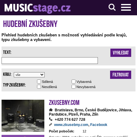
S muzikanty pro muzikanty
Hudební zkušebny
Přehled hudebních zkušeben s možností vyhledávání podle krajů,
typu zkušebny a vybavení.
Text:
Vyhledat
Kraj:
Filtrovat
Sdílená
Vybavená
Typ zkušebny:
Nesdílená
Nevybavená
Zkusebny.com
Bratislava, Brno, České Budějovice, Jihlava,
Pardubice, Plzeň, Praha, Zlín
+420 774 627 728
www.zkusebny.com
,
Facebook
Počet poboček:
12