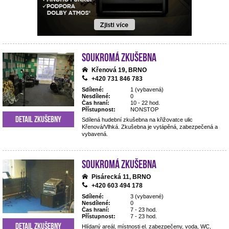
Soukromá zkušebna
Křenová 19, BRNO
+420 731 846 783
Sdílené:
1 (vybavená)
Nesdílené:
0
Čas hraní:
10 - 22 hod.
Přístupnost:
NONSTOP
Detail zkušebny
Sdílená hudební zkušebna na křižovatce ulic
Křenová/Vlhká. Zkušebna je vytápěná, zabezpečená a
vybavená.
Soukromá zkušebna
Pisárecká 11, BRNO
+420 603 494 178
Sdílené:
3 (vybavené)
Nesdílené:
0
Čas hraní:
7 - 23 hod.
Přístupnost:
7 - 23 hod.
Detail zkušebny
Hlídaný areál, místnosti el. zabezpečeny, voda, WC,