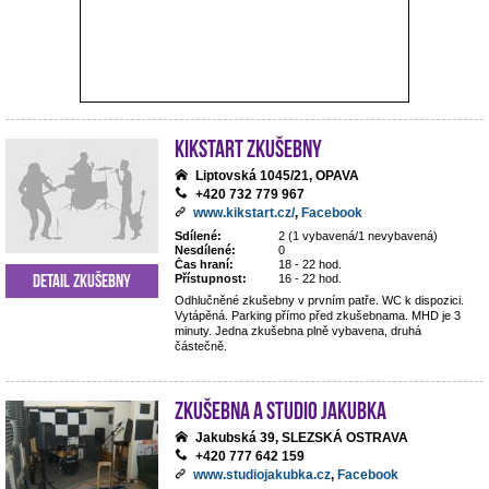
Kikstart zkušebny
Liptovská 1045/21, OPAVA
+420 732 779 967
www.kikstart.cz/
,
Facebook
Sdílené:
2 (1 vybavená/1 nevybavená)
Nesdílené:
0
Čas hraní:
18 - 22 hod.
Detail zkušebny
Přístupnost:
16 - 22 hod.
Odhlučněné zkušebny v prvním patře. WC k dispozici.
Vytápěná. Parking přímo před zkušebnama. MHD je 3
minuty. Jedna zkušebna plně vybavena, druhá
částečně.
Zkušebna a studio Jakubka
Jakubská 39, SLEZSKÁ OSTRAVA
+420 777 642 159
www.studiojakubka.cz
,
Facebook