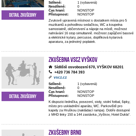
Sdílené:
1 (vybavená)
Nesdílené:
0
Čas hraní:
NONSTOP
Detail zkušebny
Přístupnost:
NONSTOP
Zvukově upravená místnost s dostatkem místa pro 5
muzikantů a pohodlnou sedačkou, WC a koupelna
samostatně, občerstvení a nápoje na místě, možnost
nahrávání 16 stop simultanně. možnost zapůjčení basové
a elektrické kytary, percusse, doplňková kytarová
aparatura, za jednotný poplatek.
Zkušebna VSCZ Vyškov
Sídliště osvobození 670, VYŠKOV 68201
+420 736 784 393
vscz.cz
Sdílené:
1 (vybavená)
Nesdílené:
0
Čas hraní:
NONSTOP
Detail zkušebny
Přístupnost:
NONSTOP
K dispozici lednička, posezení, stoly, stolní fotbal, šipky,
místo pro uskladnění aparátu, WC. Parkoviště pro
kapely za Hruškou (nakládací rampa). Dobře dostupné
z MHD linky 150 a 144 zastávka „Vyškov, Hotel Dukla“.
Zkušebny Brno