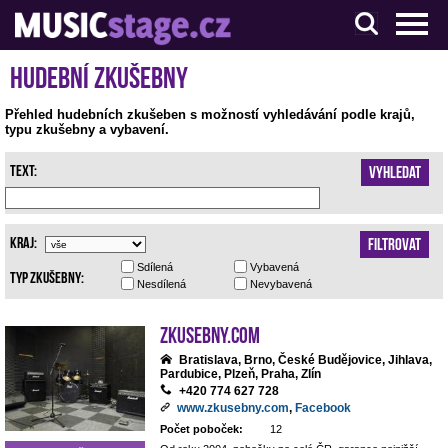
S muzikanty pro muzikanty
Hudební zkušebny
Přehled hudebních zkušeben s možností vyhledávání podle krajů,
typu zkušebny a vybavení.
Text:
Vyhledat
Kraj:
Filtrovat
Sdílená
Vybavená
Typ zkušebny:
Nesdílená
Nevybavená
Zkusebny.com
Bratislava, Brno, České Budějovice, Jihlava,
Pardubice, Plzeň, Praha, Zlín
+420 774 627 728
www.zkusebny.com
,
Facebook
Počet poboček:
12