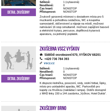
Sdílené:
1 (vybavená)
Nesdílené:
0
Čas hraní:
NONSTOP
Detail zkušebny
Přístupnost:
NONSTOP
Zvukově upravená místnost s dostatkem místa pro 5
muzikantů a pohodlnou sedačkou, WC a koupelna
samostatně, občerstvení a nápoje na místě, možnost
nahrávání 16 stop simultanně. možnost zapůjčení basové
a elektrické kytary, percusse, doplňková kytarová
aparatura, za jednotný poplatek.
Zkušebna VSCZ Vyškov
Sídliště osvobození 670, VYŠKOV 68201
+420 736 784 393
vscz.cz
Sdílené:
1 (vybavená)
Nesdílené:
0
Čas hraní:
NONSTOP
Detail zkušebny
Přístupnost:
NONSTOP
K dispozici lednička, posezení, stoly, stolní fotbal, šipky,
místo pro uskladnění aparátu, WC. Parkoviště pro
kapely za Hruškou (nakládací rampa). Dobře dostupné
z MHD linky 150 a 144 zastávka „Vyškov, Hotel Dukla“.
Zkušebny Brno