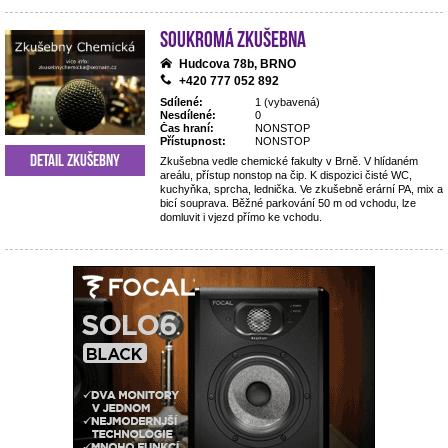
Soukromá zkušebna
Hudcova 78b, BRNO
+420 777 052 892
Sdílené:
1 (vybavená)
Nesdílené:
0
Čas hraní:
NONSTOP
Přístupnost:
NONSTOP
Detail zkušebny
Zkušebna vedle chemické fakulty v Brně. V hlídaném
areálu, přístup nonstop na čip. K dispozici čisté WC,
kuchyňka, sprcha, lednička. Ve zkušebně erární PA, mix a
bicí souprava. Běžné parkování 50 m od vchodu, lze
domluvit i vjezd přímo ke vchodu.