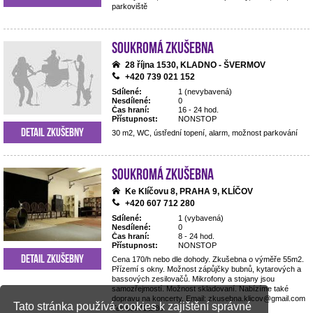
parkoviště
Soukromá zkušebna
28 října 1530, KLADNO - ŠVERMOV
+420 739 021 152
Sdílené:
1 (nevybavená)
Nesdílené:
0
Čas hraní:
16 - 24 hod.
Přístupnost:
NONSTOP
Detail zkušebny
30 m2, WC, ústřední topení, alarm, možnost parkování
Soukromá zkušebna
Ke Klíčovu 8, PRAHA 9, KLÍČOV
+420 607 712 280
Sdílené:
1 (vybavená)
Nesdílené:
0
Čas hraní:
8 - 24 hod.
Přístupnost:
NONSTOP
Detail zkušebny
Cena 170/h nebo dle dohody. Zkušebna o výměře 55m2.
Přízemí s okny. Možnost zápůjčky bubnů, kytarových a
bassových zesilovačů. Mikrofony a stojany jsou
samozřejmostí. Možnost skladovaní. Nabízíme také
dopravu na koncerty. Email: zkusebna.klicov@gmail.com
Tato stránka používá cookies k zajištění správné
Tel: 607712280