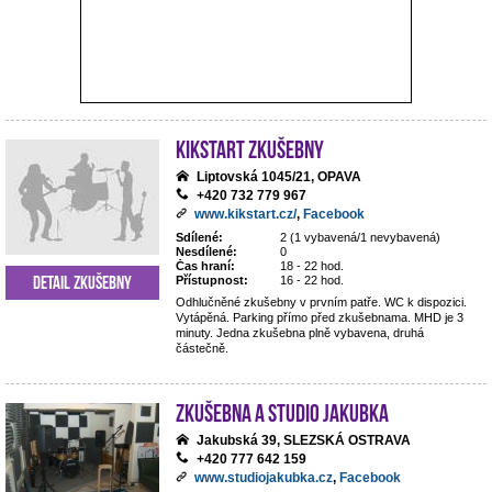
Kikstart zkušebny
Liptovská 1045/21, OPAVA
+420 732 779 967
www.kikstart.cz/
,
Facebook
Sdílené:
2 (1 vybavená/1 nevybavená)
Nesdílené:
0
Čas hraní:
18 - 22 hod.
Detail zkušebny
Přístupnost:
16 - 22 hod.
Odhlučněné zkušebny v prvním patře. WC k dispozici.
Vytápěná. Parking přímo před zkušebnama. MHD je 3
minuty. Jedna zkušebna plně vybavena, druhá
částečně.
Zkušebna a studio Jakubka
Jakubská 39, SLEZSKÁ OSTRAVA
+420 777 642 159
www.studiojakubka.cz
,
Facebook