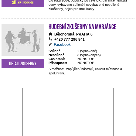
Od roku 2004, pobočky po celé ČR, garance nejnižší
Síť zkušeben
ceny, vybavené sdílené i nevybavené nesdílené
zkušebny, nejen pro muzikanty.
Hudební zkušebny Na Marjánce
Bělohorská, PRAHA 6
+420 777 296 841
Facebook
Sdílené:
2 (vybavené)
Nesdílené:
8 (vybavených)
Čas hraní:
NONSTOP
Detail zkušebny
Přístupnost:
NONSTOP
S možností zapůjčení nástrojů, chillout místnosti a
spoluhraní.