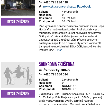
+420 775 286 498
www.zkusebnypraha.cz
,
Facebook
Sdílené:
4 (vybavené)
Nesdílené:
0
Čas hraní:
10 - 24 hod.
Detail zkušebny
Přístupnost:
10 - 24 hod.
Plně vybavené sdílené zkušebny přímo na metru Depo
Hostivař s možností parkování. Profi zkušebny pro
muzikanty, kteří chtějí zkoušet na kvalitním vybavení.
Sdílky si můžete vzít třeba jen na hodinu, nebo si
zabookovat celý zkoušecí plán. Přijdete se svým
nástrojem, zapojíte se a hrajete. Kytarové kombo 2X
Lampové kombo Marshall DSL40CR, basové kombo
Peavey MAX
...
více
Soukromá zkušebna
Černovičky, BRNO
+420 775 350 084
Sdílené:
1 (vybavená)
Nesdílené:
0
Čas hraní:
NONSTOP
Přístupnost:
NONSTOP
Detail zkušebny
Zkušebna v Brně - Juliánov spoje Bus 55,75, trolejbusy
31,33, šaliny 10,8. Hraje se v garáži 3,5-5m, oplocený
areál, velká variabilita výběru termínů na hraní,
rezervace termínů online. Možnost hraní 24 h denně.