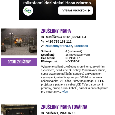
Zkušebny Praha
Matúškova 831/1, PRAHA 4
+420 735 168 111
zkusebnypraha.cz
,
Facebook
Sdílené:
4 (vybavené)
Nesdílené:
16 (nevybavených)
Čas hraní:
NONSTOP
Detail zkušebny
Přístupnost:
NONSTOP
Vybavené sdílené zkušebny s on-line rezervačním
systémem, nesdílené zkušebny, 2 nahrávací studia,
60m2 stage pro pořádání koncertů a divadelních
vystoupení, nekuřácký sál pro 300 lidí s barem a
občerstvením, VIP zóna, 30m2 backstage, Full HD
projektor s plátnem a velká LCD TV pro sportovní
přenosy, prodej strun, kabelů, paliček a dalších potřeb
pro muzikanty,
...
více
Zkušebny Praha Továrna
Služeb 1, PRAHA 10