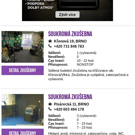
Soukromá zkušebna
Křenová 19, BRNO
+420 731 846 783
Sdílené:
1 (vybavená)
Nesdílené:
0
Čas hraní:
10 - 22 hod.
Přístupnost:
NONSTOP
Detail zkušebny
Sdílená hudební zkušebna na křižovatce ulic
Křenová/Vlhká. Zkušebna je vytápěná, zabezpečená a
vybavená.
Soukromá zkušebna
Pisárecká 11, BRNO
+420 603 494 178
Sdílené:
3 (vybavené)
Nesdílené:
0
Čas hraní:
7 - 23 hod.
Přístupnost:
7 - 23 hod.
Detail zkušebny
Hlídaný areál, místnosti el. zabezpečeny, voda, WC,