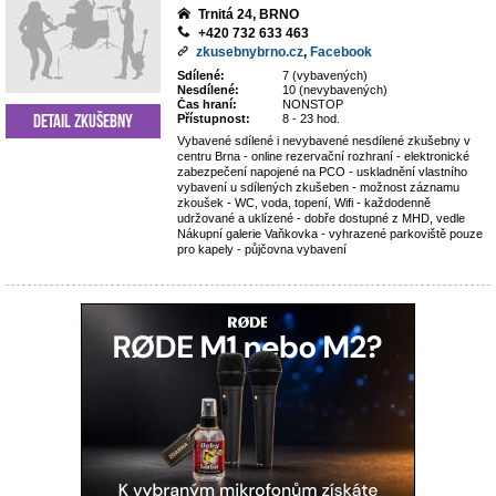
Trnitá 24, BRNO
+420 732 633 463
zkusebnybrno.cz
,
Facebook
Sdílené:
7 (vybavených)
Nesdílené:
10 (nevybavených)
Čas hraní:
NONSTOP
Detail zkušebny
Přístupnost:
8 - 23 hod.
Vybavené sdílené i nevybavené nesdílené zkušebny v
centru Brna - online rezervační rozhraní - elektronické
zabezpečení napojené na PCO - uskladnění vlastního
vybavení u sdílených zkušeben - možnost záznamu
zkoušek - WC, voda, topení, Wifi - každodenně
udržované a uklízené - dobře dostupné z MHD, vedle
Nákupní galerie Vaňkovka - vyhrazené parkoviště pouze
pro kapely - půjčovna vybavení