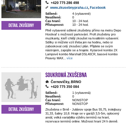
+420 775 286 498
www.zkusebnypraha.cz
,
Facebook
Sdílené:
4 (vybavené)
Nesdílené:
0
Čas hraní:
10 - 24 hod.
Detail zkušebny
Přístupnost:
10 - 24 hod.
Plně vybavené sdílené zkušebny přímo na metru Depo
Hostivař s možností parkování. Profi zkušebny pro
muzikanty, kteří chtějí zkoušet na kvalitním vybavení.
Sdílky si můžete vzít třeba jen na hodinu, nebo si
zabookovat celý zkoušecí plán. Přijdete se svým
nástrojem, zapojíte se a hrajete. Kytarové kombo 2X
Lampové kombo Marshall DSL40CR, basové kombo
Peavey MAX
...
více
Soukromá zkušebna
Černovičky, BRNO
+420 775 350 084
Sdílené:
1 (vybavená)
Nesdílené:
0
Čas hraní:
NONSTOP
Přístupnost:
NONSTOP
Detail zkušebny
Zkušebna v Brně - Juliánov spoje Bus 55,75, trolejbusy
31,33, šaliny 10,8. Hraje se v garáži 3,5-5m, oplocený
areál, velká variabilita výběru termínů na hraní,
rezervace termínů online. Možnost hraní 24 h denně.