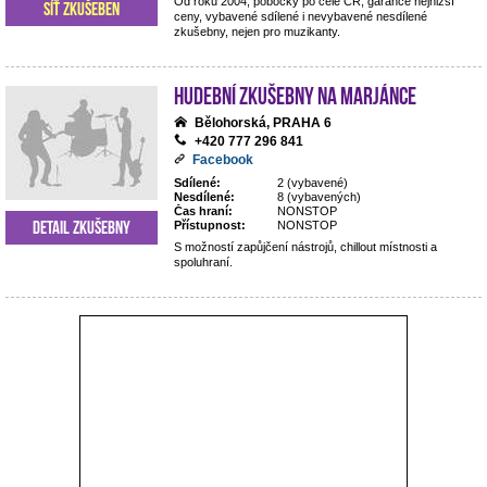
Od roku 2004, pobočky po celé ČR, garance nejnižší
Síť zkušeben
ceny, vybavené sdílené i nevybavené nesdílené
zkušebny, nejen pro muzikanty.
Hudební zkušebny Na Marjánce
Bělohorská, PRAHA 6
+420 777 296 841
Facebook
Sdílené:
2 (vybavené)
Nesdílené:
8 (vybavených)
Čas hraní:
NONSTOP
Detail zkušebny
Přístupnost:
NONSTOP
S možností zapůjčení nástrojů, chillout místnosti a
spoluhraní.