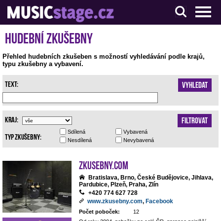
S muzikanty pro muzikanty
Hudební zkušebny
Přehled hudebních zkušeben s možností vyhledávání podle krajů,
typu zkušebny a vybavení.
Text:
Vyhledat
Kraj:
Filtrovat
Sdílená
Vybavená
Typ zkušebny:
Nesdílená
Nevybavená
Zkusebny.com
Bratislava, Brno, České Budějovice, Jihlava,
Pardubice, Plzeň, Praha, Zlín
+420 774 627 728
www.zkusebny.com
,
Facebook
Počet poboček:
12