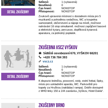
Sdílené:
1 (vybavená)
Nesdílené:
0
Čas hraní:
NONSTOP
Detail zkušebny
Přístupnost:
NONSTOP
Zvukově upravená místnost s dostatkem místa pro 5
muzikantů a pohodlnou sedačkou, WC a koupelna
samostatně, občerstvení a nápoje na místě, možnost
nahrávání 16 stop simultanně. možnost zapůjčení basové
a elektrické kytary, percusse, doplňková kytarová
aparatura, za jednotný poplatek.
Zkušebna VSCZ Vyškov
Sídliště osvobození 670, VYŠKOV 68201
+420 736 784 393
vscz.cz
Sdílené:
1 (vybavená)
Nesdílené:
0
Čas hraní:
NONSTOP
Detail zkušebny
Přístupnost:
NONSTOP
K dispozici lednička, posezení, stoly, stolní fotbal, šipky,
místo pro uskladnění aparátu, WC. Parkoviště pro
kapely za Hruškou (nakládací rampa). Dobře dostupné
z MHD linky 150 a 144 zastávka „Vyškov, Hotel Dukla“.
Zkušebny Brno