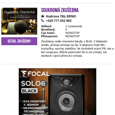
Soukromá zkušebna
Hudcova 78b, BRNO
+420 777 052 892
Sdílené:
1 (vybavená)
Nesdílené:
0
Čas hraní:
NONSTOP
Přístupnost:
NONSTOP
Detail zkušebny
Zkušebna vedle chemické fakulty v Brně. V hlídaném
areálu, přístup nonstop na čip. K dispozici čisté WC,
kuchyňka, sprcha, lednička. Ve zkušebně erární PA, mix a
bicí souprava. Běžné parkování 50 m od vchodu, lze
domluvit i vjezd přímo ke vchodu.