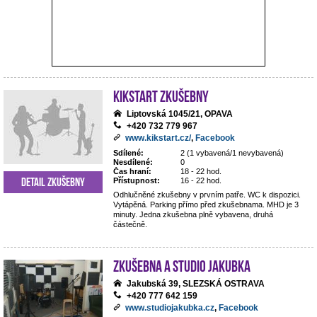
Kikstart zkušebny
Liptovská 1045/21, OPAVA
+420 732 779 967
www.kikstart.cz/
,
Facebook
Sdílené:
2 (1 vybavená/1 nevybavená)
Nesdílené:
0
Čas hraní:
18 - 22 hod.
Detail zkušebny
Přístupnost:
16 - 22 hod.
Odhlučněné zkušebny v prvním patře. WC k dispozici.
Vytápěná. Parking přímo před zkušebnama. MHD je 3
minuty. Jedna zkušebna plně vybavena, druhá
částečně.
Zkušebna a studio Jakubka
Jakubská 39, SLEZSKÁ OSTRAVA
+420 777 642 159
www.studiojakubka.cz
,
Facebook