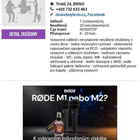
Trnitá 24, BRNO
+420 732 633 463
zkusebnybrno.cz
,
Facebook
Sdílené:
7 (vybavených)
Nesdílené:
10 (nevybavených)
Čas hraní:
NONSTOP
Detail zkušebny
Přístupnost:
8 - 23 hod.
Vybavené sdílené i nevybavené nesdílené zkušebny v
centru Brna - online rezervační rozhraní - elektronické
zabezpečení napojené na PCO - uskladnění vlastního
vybavení u sdílených zkušeben - možnost záznamu
zkoušek - WC, voda, topení, Wifi - každodenně
udržované a uklízené - dobře dostupné z MHD, vedle
Nákupní galerie Vaňkovka - vyhrazené parkoviště pouze
pro kapely - půjčovna vybavení