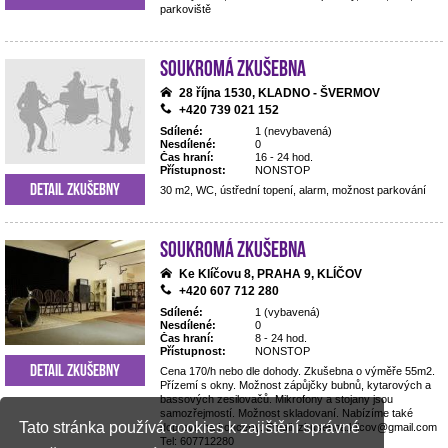
parkoviště
Soukromá zkušebna
28 října 1530, KLADNO - ŠVERMOV
+420 739 021 152
Sdílené:
1 (nevybavená)
Nesdílené:
0
Čas hraní:
16 - 24 hod.
Přístupnost:
NONSTOP
Detail zkušebny
30 m2, WC, ústřední topení, alarm, možnost parkování
Soukromá zkušebna
Ke Klíčovu 8, PRAHA 9, KLÍČOV
+420 607 712 280
Sdílené:
1 (vybavená)
Nesdílené:
0
Čas hraní:
8 - 24 hod.
Přístupnost:
NONSTOP
Detail zkušebny
Cena 170/h nebo dle dohody. Zkušebna o výměře 55m2.
Přízemí s okny. Možnost zápůjčky bubnů, kytarových a
bassových zesilovačů. Mikrofony a stojany jsou
samozřejmostí. Možnost skladovaní. Nabízíme také
Tato stránka používá cookies k zajištění správné
dopravu na koncerty. Email: zkusebna.klicov@gmail.com
Tel: 607712280