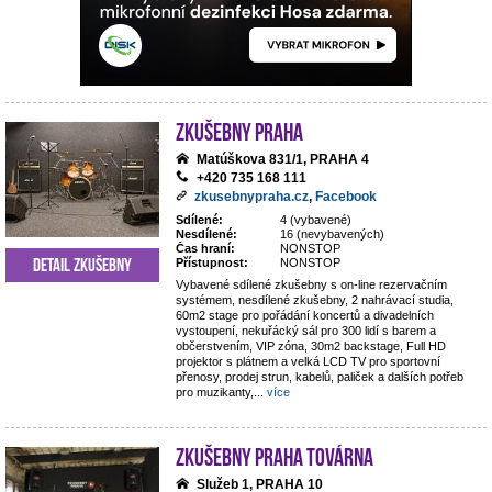
Zkušebny Praha
Matúškova 831/1, PRAHA 4
+420 735 168 111
zkusebnypraha.cz
,
Facebook
Sdílené:
4 (vybavené)
Nesdílené:
16 (nevybavených)
Čas hraní:
NONSTOP
Detail zkušebny
Přístupnost:
NONSTOP
Vybavené sdílené zkušebny s on-line rezervačním
systémem, nesdílené zkušebny, 2 nahrávací studia,
60m2 stage pro pořádání koncertů a divadelních
vystoupení, nekuřácký sál pro 300 lidí s barem a
občerstvením, VIP zóna, 30m2 backstage, Full HD
projektor s plátnem a velká LCD TV pro sportovní
přenosy, prodej strun, kabelů, paliček a dalších potřeb
pro muzikanty,
...
více
Zkušebny Praha Továrna
Služeb 1, PRAHA 10