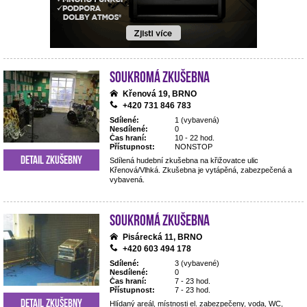
Soukromá zkušebna
Křenová 19, BRNO
+420 731 846 783
Sdílené:
1 (vybavená)
Nesdílené:
0
Čas hraní:
10 - 22 hod.
Přístupnost:
NONSTOP
Detail zkušebny
Sdílená hudební zkušebna na křižovatce ulic
Křenová/Vlhká. Zkušebna je vytápěná, zabezpečená a
vybavená.
Soukromá zkušebna
Pisárecká 11, BRNO
+420 603 494 178
Sdílené:
3 (vybavené)
Nesdílené:
0
Čas hraní:
7 - 23 hod.
Přístupnost:
7 - 23 hod.
Detail zkušebny
Hlídaný areál, místnosti el. zabezpečeny, voda, WC,