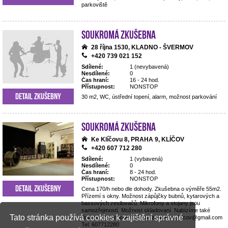
parkoviště
Soukromá zkušebna
28 října 1530, KLADNO - ŠVERMOV
+420 739 021 152
Sdílené:
1 (nevybavená)
Nesdílené:
0
Čas hraní:
16 - 24 hod.
Přístupnost:
NONSTOP
Detail zkušebny
30 m2, WC, ústřední topení, alarm, možnost parkování
Soukromá zkušebna
Ke Klíčovu 8, PRAHA 9, KLÍČOV
+420 607 712 280
Sdílené:
1 (vybavená)
Nesdílené:
0
Čas hraní:
8 - 24 hod.
Přístupnost:
NONSTOP
Detail zkušebny
Cena 170/h nebo dle dohody. Zkušebna o výměře 55m2.
Přízemí s okny. Možnost zápůjčky bubnů, kytarových a
bassových zesilovačů. Mikrofony a stojany jsou
samozřejmostí. Možnost skladovaní. Nabízíme také
Tato stránka používá cookies k zajištění správné
dopravu na koncerty. Email: zkusebna.klicov@gmail.com
Tel: 607712280