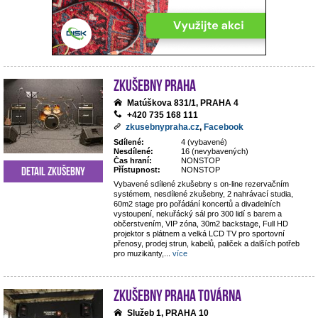
Zkušebny Praha
Matúškova 831/1, PRAHA 4
+420 735 168 111
zkusebnypraha.cz
,
Facebook
Sdílené:
4 (vybavené)
Nesdílené:
16 (nevybavených)
Čas hraní:
NONSTOP
Detail zkušebny
Přístupnost:
NONSTOP
Vybavené sdílené zkušebny s on-line rezervačním
systémem, nesdílené zkušebny, 2 nahrávací studia,
60m2 stage pro pořádání koncertů a divadelních
vystoupení, nekuřácký sál pro 300 lidí s barem a
občerstvením, VIP zóna, 30m2 backstage, Full HD
projektor s plátnem a velká LCD TV pro sportovní
přenosy, prodej strun, kabelů, paliček a dalších potřeb
pro muzikanty,
...
více
Zkušebny Praha Továrna
Služeb 1, PRAHA 10