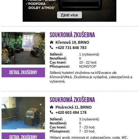
Soukromá zkušebna
Křenová 19, BRNO
+420 731 846 783
Sdílené:
1 (vybavená)
Nesdílené:
0
Čas hraní:
10 - 22 hod.
Přístupnost:
NONSTOP
Detail zkušebny
Sdílená hudební zkušebna na křižovatce ulic
Křenová/Vlhká. Zkušebna je vytápěná, zabezpečená a
vybavená.
Soukromá zkušebna
Pisárecká 11, BRNO
+420 603 494 178
Sdílené:
3 (vybavené)
Nesdílené:
0
Čas hraní:
7 - 23 hod.
Přístupnost:
7 - 23 hod.
Detail zkušebny
Hlídaný areál, místnosti el. zabezpečeny, voda, WC,