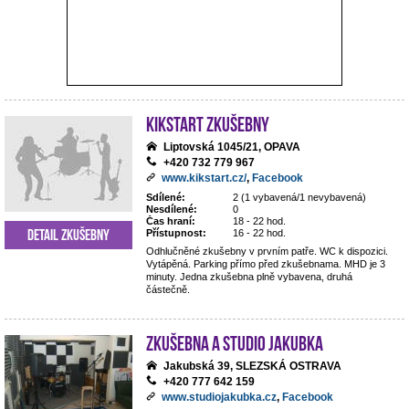
Kikstart zkušebny
Liptovská 1045/21, OPAVA
+420 732 779 967
www.kikstart.cz/
,
Facebook
Sdílené:
2 (1 vybavená/1 nevybavená)
Nesdílené:
0
Čas hraní:
18 - 22 hod.
Detail zkušebny
Přístupnost:
16 - 22 hod.
Odhlučněné zkušebny v prvním patře. WC k dispozici.
Vytápěná. Parking přímo před zkušebnama. MHD je 3
minuty. Jedna zkušebna plně vybavena, druhá
částečně.
Zkušebna a studio Jakubka
Jakubská 39, SLEZSKÁ OSTRAVA
+420 777 642 159
www.studiojakubka.cz
,
Facebook