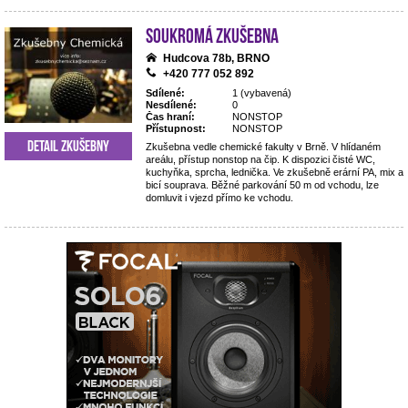
Soukromá zkušebna
Hudcova 78b, BRNO
+420 777 052 892
Sdílené:
1 (vybavená)
Nesdílené:
0
Čas hraní:
NONSTOP
Přístupnost:
NONSTOP
Detail zkušebny
Zkušebna vedle chemické fakulty v Brně. V hlídaném
areálu, přístup nonstop na čip. K dispozici čisté WC,
kuchyňka, sprcha, lednička. Ve zkušebně erární PA, mix a
bicí souprava. Běžné parkování 50 m od vchodu, lze
domluvit i vjezd přímo ke vchodu.