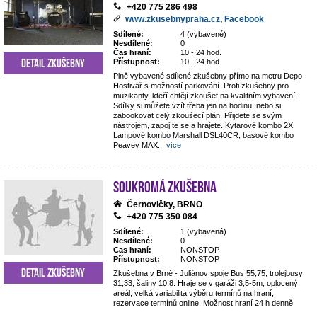
+420 775 286 498
www.zkusebnypraha.cz
,
Facebook
Sdílené:
4 (vybavené)
Nesdílené:
0
Čas hraní:
10 - 24 hod.
Detail zkušebny
Přístupnost:
10 - 24 hod.
Plně vybavené sdílené zkušebny přímo na metru Depo
Hostivař s možností parkování. Profi zkušebny pro
muzikanty, kteří chtějí zkoušet na kvalitním vybavení.
Sdílky si můžete vzít třeba jen na hodinu, nebo si
zabookovat celý zkoušecí plán. Přijdete se svým
nástrojem, zapojíte se a hrajete. Kytarové kombo 2X
Lampové kombo Marshall DSL40CR, basové kombo
Peavey MAX
...
více
Soukromá zkušebna
Černovičky, BRNO
+420 775 350 084
Sdílené:
1 (vybavená)
Nesdílené:
0
Čas hraní:
NONSTOP
Přístupnost:
NONSTOP
Detail zkušebny
Zkušebna v Brně - Juliánov spoje Bus 55,75, trolejbusy
31,33, šaliny 10,8. Hraje se v garáži 3,5-5m, oplocený
areál, velká variabilita výběru termínů na hraní,
rezervace termínů online. Možnost hraní 24 h denně.