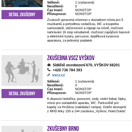
Sdílené:
1 (vybavená)
Nesdílené:
0
Čas hraní:
NONSTOP
Detail zkušebny
Přístupnost:
NONSTOP
Zvukově upravená místnost s dostatkem místa pro 5
muzikantů a pohodlnou sedačkou, WC a koupelna
samostatně, občerstvení a nápoje na místě, možnost
nahrávání 16 stop simultanně. možnost zapůjčení basové
a elektrické kytary, percusse, doplňková kytarová
aparatura, za jednotný poplatek.
Zkušebna VSCZ Vyškov
Sídliště osvobození 670, VYŠKOV 68201
+420 736 784 393
vscz.cz
Sdílené:
1 (vybavená)
Nesdílené:
0
Čas hraní:
NONSTOP
Detail zkušebny
Přístupnost:
NONSTOP
K dispozici lednička, posezení, stoly, stolní fotbal, šipky,
místo pro uskladnění aparátu, WC. Parkoviště pro
kapely za Hruškou (nakládací rampa). Dobře dostupné
z MHD linky 150 a 144 zastávka „Vyškov, Hotel Dukla“.
Zkušebny Brno