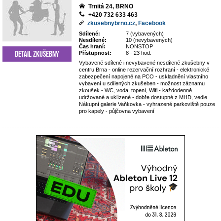
Trnitá 24, BRNO
+420 732 633 463
zkusebnybrno.cz
,
Facebook
Sdílené:
7 (vybavených)
Nesdílené:
10 (nevybavených)
Čas hraní:
NONSTOP
Detail zkušebny
Přístupnost:
8 - 23 hod.
Vybavené sdílené i nevybavené nesdílené zkušebny v
centru Brna - online rezervační rozhraní - elektronické
zabezpečení napojené na PCO - uskladnění vlastního
vybavení u sdílených zkušeben - možnost záznamu
zkoušek - WC, voda, topení, Wifi - každodenně
udržované a uklízené - dobře dostupné z MHD, vedle
Nákupní galerie Vaňkovka - vyhrazené parkoviště pouze
pro kapely - půjčovna vybavení