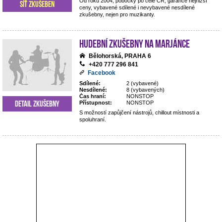
Od roku 2004, pobočky po celé ČR, garance nejnižší
Síť zkušeben
ceny, vybavené sdílené i nevybavené nesdílené
zkušebny, nejen pro muzikanty.
Hudební zkušebny Na Marjánce
Bělohorská, PRAHA 6
+420 777 296 841
Facebook
Sdílené:
2 (vybavené)
Nesdílené:
8 (vybavených)
Čas hraní:
NONSTOP
Detail zkušebny
Přístupnost:
NONSTOP
S možností zapůjčení nástrojů, chillout místnosti a
spoluhraní.