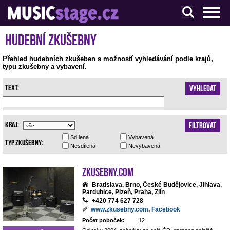
S muzikanty pro muzikanty
Hudební zkušebny
Přehled hudebních zkušeben s možností vyhledávání podle krajů,
typu zkušebny a vybavení.
Text:
Vyhledat
Kraj:
Filtrovat
Sdílená
Vybavená
Typ zkušebny:
Nesdílená
Nevybavená
Zkusebny.com
Bratislava, Brno, České Budějovice, Jihlava,
Pardubice, Plzeň, Praha, Zlín
+420 774 627 728
www.zkusebny.com
,
Facebook
Počet poboček:
12