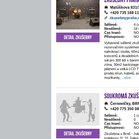
Matúškova 831/
+420 735 168 1
zkusebnypraha.
Sdílené:
4 (
Nesdílené:
16 
Čas hraní:
NO
Detail zkušebny
Přístupnost:
NO
Vybavené sdílené zkuš
rezervačním systémem
nahrávací studia, 60m
koncertů a divadelníc
sál pro 300 lidí s bar
zóna, 30m2 backstage, 
plátnem a velká LCD T
prodej strun, kabelů, p
muzikanty,
...
více
Soukromá zkuš
Černovičky, B
+420 775 350 0
Sdílené:
1 (
Nesdílené:
0
Čas hraní:
NO
Přístupnost:
NO
Detail zkušebny
Zkušebna v Brně - Juli
trolejbusy 31,33, šaliny