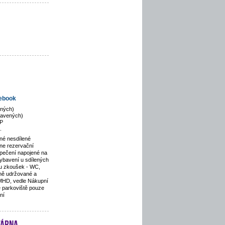
ebook
ených)
bavených)
P
.
né nesdílené
ine rezervační
zpečení napojené na
ybavení u sdílených
u zkoušek - WC,
nně udržované a
 MHD, vedle Nákupní
é parkoviště pouze
ní
várna