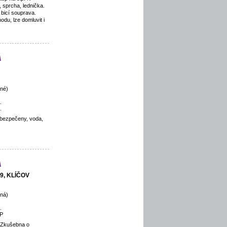
 sprcha, lednička.
 bicí souprava.
du, lze domluvit i
a
né)
.
.
zabezpečeny, voda,
a
 9, KLÍČOV
ná)
.
P
 Zkušebna o