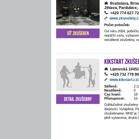
Bratislava, Brn
Jihlava, Pardubice, 
+420 774 627 7
www.zkusebny.
Počet poboček:
Od roku 2004, pobočky
Síť zkušeben
nejnižší ceny, vybaven
nesdílené zkušebny, ne
Kikstart zkuše
Liptovská 1045
+420 732 779 9
www.kikstart.cz/
Sdílené:
2 (
Nesdílené:
0
Čas hraní:
18 
Detail zkušebny
Přístupnost:
16 
Odhlučněné zkušebny 
dispozici. Vytápěná. P
zkušebnama. MHD je 3
plně vybavena, druhá 