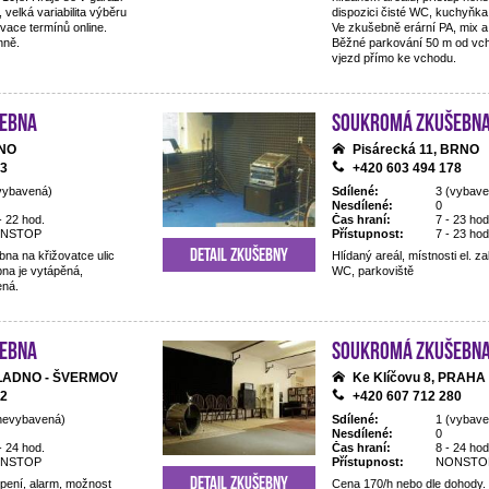
 velká variabilita výběru
dispozici čisté WC, kuchyňka,
rvace termínů online.
Ve zkušebně erární PA, mix a
nně.
Běžné parkování 50 m od vcho
vjezd přímo ke vchodu.
ebna
Soukromá zkušebn
RNO
Pisárecká 11, BRNO
83
+420 603 494 178
vybavená)
Sdílené:
3 (vybave
Nesdílené:
0
- 22 hod.
Čas hraní:
7 - 23 hod
NSTOP
Přístupnost:
7 - 23 hod
Detail zkušebny
na na křižovatce ulic
Hlídaný areál, místnosti el. 
na je vytápěná,
WC, parkoviště
ená.
ebna
Soukromá zkušebn
 KLADNO - ŠVERMOV
Ke Klíčovu 8, PRAHA
52
+420 607 712 280
nevybavená)
Sdílené:
1 (vybave
Nesdílené:
0
- 24 hod.
Čas hraní:
8 - 24 hod
NSTOP
Přístupnost:
NONSTO
Detail zkušebny
opení, alarm, možnost
Cena 170/h nebo dle dohody.