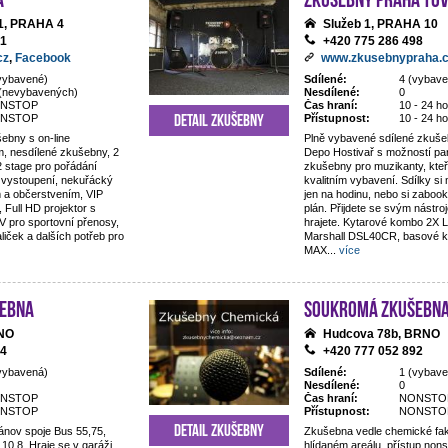
1, PRAHA 4
Služeb 1, PRAHA 10
11
+420 775 286 498
cz
,
Facebook
www.zkusebnypraha.
vybavené)
Sdílené:
4 (vybave
(nevybavených)
Nesdílené:
0
NSTOP
Čas hraní:
10 - 24 ho
Detail zkušebny
NSTOP
Přístupnost:
10 - 24 ho
ebny s on-line
Plně vybavené sdílené zkuše
, nesdílené zkušebny, 2
Depo Hostivař s možností par
2 stage pro pořádání
zkušebny pro muzikanty, kteří
h vystoupení, nekuřácký
kvalitním vybavení. Sdílky si
em a občerstvením, VIP
jen na hodinu, nebo si zaboo
Full HD projektor s
plán. Přijdete se svým nástro
V pro sportovní přenosy,
hrajete. Kytarové kombo 2X
aliček a dalších potřeb pro
Marshall DSL40CR, basové 
MAX
...
více
ebna
Soukromá zkušebn
RNO
Hudcova 78b, BRNO
84
+420 777 052 892
vybavená)
Sdílené:
1 (vybave
Nesdílené:
0
NSTOP
Čas hraní:
NONSTO
NSTOP
Přístupnost:
NONSTO
Detail zkušebny
ánov spoje Bus 55,75,
Zkušebna vedle chemické fak
 10,8. Hraje se v garáži
hlídaném areálu, přístup nons