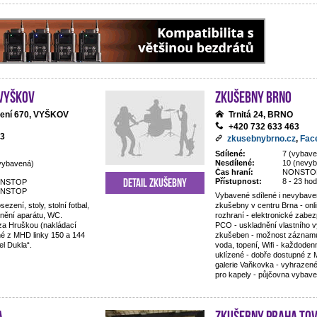
 Vyškov
Zkušebny Brno
zení 670, VYŠKOV
Trnitá 24, BRNO
+420 732 633 463
93
zkusebnybrno.cz
,
Fac
Sdílené:
7 (vybav
Nesdílené:
10 (nevy
vybavená)
Čas hraní:
NONSTO
Detail zkušebny
Přístupnost:
8 - 23 hod
NSTOP
NSTOP
Vybavené sdílené i nevybave
sezení, stoly, stolní fotbal,
zkušebny v centru Brna - onl
dnění aparátu, WC.
rozhraní - elektronické zabe
 za Hruškou (nakládací
PCO - uskladnění vlastního v
é z MHD linky 150 a 144
zkušeben - možnost záznam
l Dukla“.
voda, topení, Wifi - každode
uklízené - dobře dostupné z
galerie Vaňkovka - vyhrazen
pro kapely - půjčovna vybave
a
Zkušebny Praha To