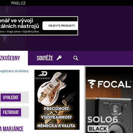
PIXEL.CZ
ZKUŠEBNY
SOUTĚŽE
egistrace zkušebny
Vyhledat
Filtrovat
a Marjánce