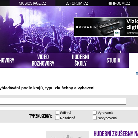
MUSICSTAGE.CZ
DJFORUM.CZ
HIFIROOM.CZ
VIDEO
HUDEBNÍ
HOVORY
STUDIA
ROZHOVORY
ŠKOLY
R
hledávání podle krajů, typu zkušebny a vybavení.
Sdílená
Vybavená
Typ zkušebny:
Nesdílená
Nevybavená
Hudební zkušebny N