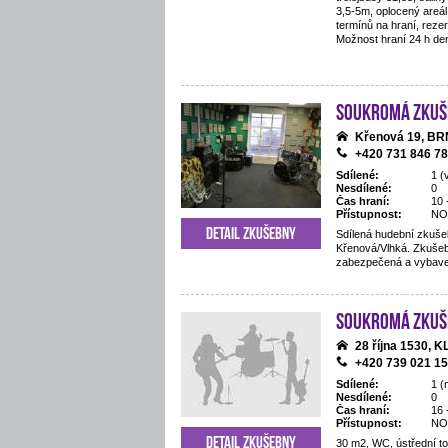
3,5-5m, oplocený areál,
termínů na hraní, reze
Možnost hraní 24 h de
Soukromá zkuš
Křenová 19, B
+420 731 846 7
Sdílené:
1 (
Nesdílené:
0
Čas hraní:
10 
Přístupnost:
NO
Detail zkušebny
Sdílená hudební zkušeb
Křenová/Vlhká. Zkušeb
zabezpečená a vybav
Soukromá zkuš
28 října 1530,
+420 739 021 1
Sdílené:
1 (
Nesdílené:
0
Čas hraní:
16 
Přístupnost:
NO
Detail zkušebny
30 m2, WC, ústřední t