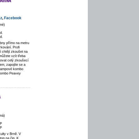
cz
,
Facebook
né)
d.
d.
bny přímo na metru
kování. Profi
 chtějí zkoušet na
 můžete vzít třeba
kovat celý zkoušecí
jem, zapojíte se a
 Lampové kombo
kombo Peavey
a
ná)
P
P
ulty v Brně. V
top na čip. K