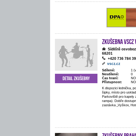
Zkušebna VSCZ
Sídliště osvobo
68201
+420 736 784 3
vscz.cz
Sdílené:
1 (
Nesdílené:
0
Detail zkušebny
Čas hraní:
NO
Přístupnost:
NO
K dispozici lednička, po
šipky, místo pro uskla
Parkoviště pro kapely
rampa). Dobře dostupn
zastávka „Vyškov, Hote
Zkušebny Prah