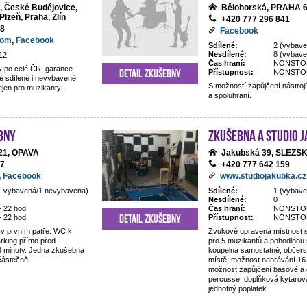
o, České Budějovice,
Bělohorská, PRAHA 
Plzeň, Praha, Zlín
+420 777 296 841
28
Facebook
com
,
Facebook
Sdílené:
2 (vybave
Nesdílené:
8 (vybav
12
Čas hraní:
NONSTO
 po celé ČR, garance
Detail zkušebny
Přístupnost:
NONSTO
é sdílené i nevybavené
S možností zapůjčení nástrojů,
jen pro muzikanty.
a spoluhraní.
bny
Zkušebna a studio 
/21, OPAVA
Jakubská 39, SLEZ
67
+420 777 642 159
,
Facebook
www.studiojakubka.cz
1 vybavená/1 nevybavená)
Sdílené:
1 (vybave
Nesdílené:
0
- 22 hod.
Čas hraní:
NONSTO
Detail zkušebny
- 22 hod.
Přístupnost:
NONSTO
v prvním patře. WC k
Zvukově upravená místnost 
arking přímo před
pro 5 muzikantů a pohodlnou
 minuty. Jedna zkušebna
koupelna samostatně, občers
částečně.
místě, možnost nahrávání 16 
možnost zapůjčení basové a e
percusse, doplňková kytarová
jednotný poplatek.