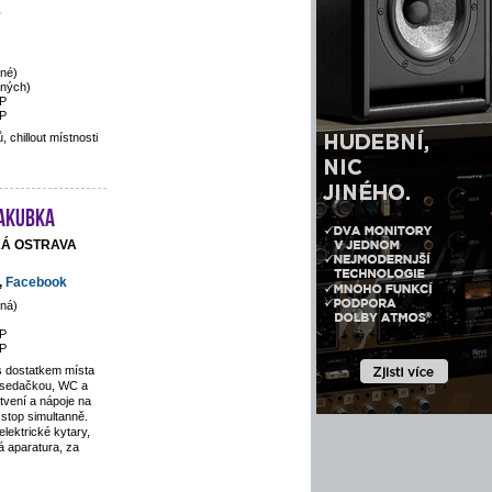
6
né)
ených)
P
P
 chillout místnosti
Jakubka
SKÁ OSTRAVA
,
Facebook
ná)
P
P
s dostatkem místa
 sedačkou, WC a
tvení a nápoje na
stop simultanně.
lektrické kytary,
 aparatura, za