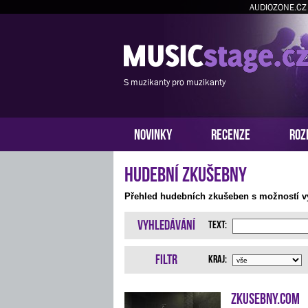
AUDIOZONE.CZ
S muzikanty pro muzikanty
NOVINKY
RECENZE
ROZ
Hudební zkušebny
Přehled hudebních zkušeben s možností vy
Vyhledávání
Text:
Filtr
Kraj:
Zkusebny.com