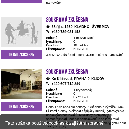
parkoviště
Soukromá zkušebna
28 října 1530, KLADNO - ŠVERMOV
+420 739 021 152
Sdílené:
1 (nevybavená)
Nesdílené:
0
Čas hraní:
16 - 24 hod.
Přístupnost:
NONSTOP
Detail zkušebny
30 m2, WC, ústřední topení, alarm, možnost parkování
Soukromá zkušebna
Ke Klíčovu 8, PRAHA 9, KLÍČOV
+420 607 712 280
Sdílené:
1 (vybavená)
Nesdílené:
0
Čas hraní:
8 - 24 hod.
Přístupnost:
NONSTOP
Detail zkušebny
Cena 170/h nebo dle dohody. Zkušebna o výměře 55m2.
Přízemí s okny. Možnost zápůjčky bubnů, kytarových a
bassových zesilovačů. Mikrofony a stojany jsou
samozřejmostí. Možnost skladovaní. Nabízíme také
Tato stránka používá cookies k zajištění správné
dopravu na koncerty. Email: zkusebna.klicov@gmail.com
Tel: 607712280