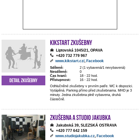
Kikstart zkušebny
Liptovská 1045/21, OPAVA
+420 732 779 967
www.kikstart.cz/
,
Facebook
Sdílené:
2 (1 vybavená/1 nevybavená)
Nesdílené:
0
Čas hraní:
18 - 22 hod.
Detail zkušebny
Přístupnost:
16 - 22 hod.
Odhlučněné zkušebny v prvním patře. WC k dispozici.
Vytápěná. Parking přímo před zkušebnama. MHD je 3
minuty. Jedna zkušebna plně vybavena, druhá
částečně.
Zkušebna a studio Jakubka
Jakubská 39, SLEZSKÁ OSTRAVA
+420 777 642 159
www.studiojakubka.cz
,
Facebook