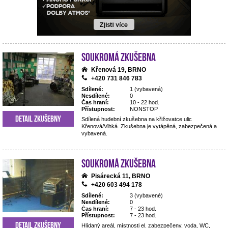
Soukromá zkušebna
Křenová 19, BRNO
+420 731 846 783
Sdílené:
1 (vybavená)
Nesdílené:
0
Čas hraní:
10 - 22 hod.
Přístupnost:
NONSTOP
Detail zkušebny
Sdílená hudební zkušebna na křižovatce ulic
Křenová/Vlhká. Zkušebna je vytápěná, zabezpečená a
vybavená.
Soukromá zkušebna
Pisárecká 11, BRNO
+420 603 494 178
Sdílené:
3 (vybavené)
Nesdílené:
0
Čas hraní:
7 - 23 hod.
Přístupnost:
7 - 23 hod.
Detail zkušebny
Hlídaný areál, místnosti el. zabezpečeny, voda, WC,