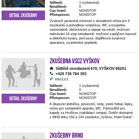
Sdílené:
1 (vybavená)
Nesdílené:
0
Čas hraní:
NONSTOP
Detail zkušebny
Přístupnost:
NONSTOP
Zvukově upravená místnost s dostatkem místa pro 5
muzikantů a pohodlnou sedačkou, WC a koupelna
samostatně, občerstvení a nápoje na místě, možnost
nahrávání 16 stop simultanně. možnost zapůjčení basové
a elektrické kytary, percusse, doplňková kytarová
aparatura, za jednotný poplatek.
Zkušebna VSCZ Vyškov
Sídliště osvobození 670, VYŠKOV 68201
+420 736 784 393
vscz.cz
Sdílené:
1 (vybavená)
Nesdílené:
0
Čas hraní:
NONSTOP
Detail zkušebny
Přístupnost:
NONSTOP
K dispozici lednička, posezení, stoly, stolní fotbal, šipky,
místo pro uskladnění aparátu, WC. Parkoviště pro
kapely za Hruškou (nakládací rampa). Dobře dostupné
z MHD linky 150 a 144 zastávka „Vyškov, Hotel Dukla“.
Zkušebny Brno