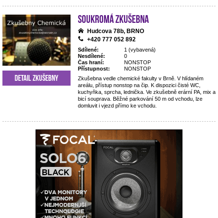
Soukromá zkušebna
Hudcova 78b, BRNO
+420 777 052 892
Sdílené:
1 (vybavená)
Nesdílené:
0
Čas hraní:
NONSTOP
Přístupnost:
NONSTOP
Detail zkušebny
Zkušebna vedle chemické fakulty v Brně. V hlídaném
areálu, přístup nonstop na čip. K dispozici čisté WC,
kuchyňka, sprcha, lednička. Ve zkušebně erární PA, mix a
bicí souprava. Běžné parkování 50 m od vchodu, lze
domluvit i vjezd přímo ke vchodu.