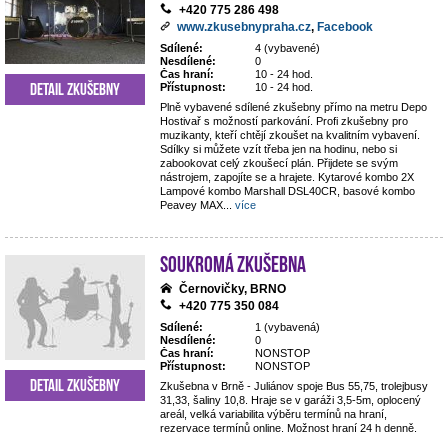
+420 775 286 498
www.zkusebnypraha.cz
,
Facebook
Sdílené:
4 (vybavené)
Nesdílené:
0
Čas hraní:
10 - 24 hod.
Detail zkušebny
Přístupnost:
10 - 24 hod.
Plně vybavené sdílené zkušebny přímo na metru Depo
Hostivař s možností parkování. Profi zkušebny pro
muzikanty, kteří chtějí zkoušet na kvalitním vybavení.
Sdílky si můžete vzít třeba jen na hodinu, nebo si
zabookovat celý zkoušecí plán. Přijdete se svým
nástrojem, zapojíte se a hrajete. Kytarové kombo 2X
Lampové kombo Marshall DSL40CR, basové kombo
Peavey MAX
...
více
Soukromá zkušebna
Černovičky, BRNO
+420 775 350 084
Sdílené:
1 (vybavená)
Nesdílené:
0
Čas hraní:
NONSTOP
Přístupnost:
NONSTOP
Detail zkušebny
Zkušebna v Brně - Juliánov spoje Bus 55,75, trolejbusy
31,33, šaliny 10,8. Hraje se v garáži 3,5-5m, oplocený
areál, velká variabilita výběru termínů na hraní,
rezervace termínů online. Možnost hraní 24 h denně.