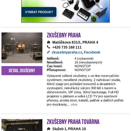
Zkušebny Praha
Matúškova 831/1, PRAHA 4
+420 735 168 111
zkusebnypraha.cz
,
Facebook
Sdílené:
4 (vybavené)
Nesdílené:
16 (nevybavených)
Čas hraní:
NONSTOP
Detail zkušebny
Přístupnost:
NONSTOP
Vybavené sdílené zkušebny s on-line rezervačním
systémem, nesdílené zkušebny, 2 nahrávací studia,
60m2 stage pro pořádání koncertů a divadelních
vystoupení, nekuřácký sál pro 300 lidí s barem a
občerstvením, VIP zóna, 30m2 backstage, Full HD
projektor s plátnem a velká LCD TV pro sportovní
přenosy, prodej strun, kabelů, paliček a dalších potřeb
pro muzikanty,
...
více
Zkušebny Praha Továrna
Služeb 1, PRAHA 10