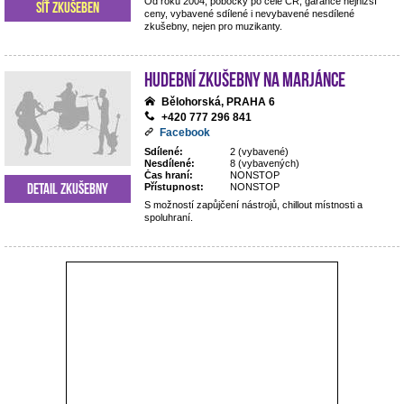
Od roku 2004, pobočky po celé ČR, garance nejnižší
Síť zkušeben
ceny, vybavené sdílené i nevybavené nesdílené
zkušebny, nejen pro muzikanty.
Hudební zkušebny Na Marjánce
Bělohorská, PRAHA 6
+420 777 296 841
Facebook
Sdílené:
2 (vybavené)
Nesdílené:
8 (vybavených)
Čas hraní:
NONSTOP
Detail zkušebny
Přístupnost:
NONSTOP
S možností zapůjčení nástrojů, chillout místnosti a
spoluhraní.