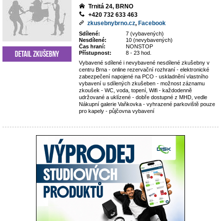
Trnitá 24, BRNO
+420 732 633 463
zkusebnybrno.cz
,
Facebook
Sdílené:
7 (vybavených)
Nesdílené:
10 (nevybavených)
Čas hraní:
NONSTOP
Detail zkušebny
Přístupnost:
8 - 23 hod.
Vybavené sdílené i nevybavené nesdílené zkušebny v
centru Brna - online rezervační rozhraní - elektronické
zabezpečení napojené na PCO - uskladnění vlastního
vybavení u sdílených zkušeben - možnost záznamu
zkoušek - WC, voda, topení, Wifi - každodenně
udržované a uklízené - dobře dostupné z MHD, vedle
Nákupní galerie Vaňkovka - vyhrazené parkoviště pouze
pro kapely - půjčovna vybavení