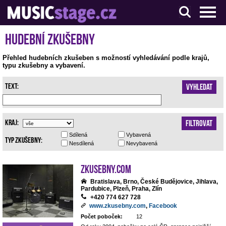
S muzikanty pro muzikanty
Hudební zkušebny
Přehled hudebních zkušeben s možností vyhledávání podle krajů,
typu zkušebny a vybavení.
Text:
Vyhledat
Kraj:
Filtrovat
Sdílená
Vybavená
Typ zkušebny:
Nesdílená
Nevybavená
Zkusebny.com
Bratislava, Brno, České Budějovice, Jihlava,
Pardubice, Plzeň, Praha, Zlín
+420 774 627 728
www.zkusebny.com
,
Facebook
Počet poboček:
12