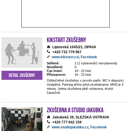
Kikstart zkušebny
Liptovská 1045/21, OPAVA
+420 732 779 967
www.kikstart.cz/
,
Facebook
Sdílené:
2 (1 vybavená/1 nevybavená)
Nesdílené:
0
Čas hraní:
18 - 22 hod.
Detail zkušebny
Přístupnost:
16 - 22 hod.
Odhlučněné zkušebny v prvním patře. WC k dispozici.
Vytápěná. Parking přímo před zkušebnama. MHD je 3
minuty. Jedna zkušebna plně vybavena, druhá
částečně.
Zkušebna a studio Jakubka
Jakubská 39, SLEZSKÁ OSTRAVA
+420 777 642 159
www.studiojakubka.cz
,
Facebook