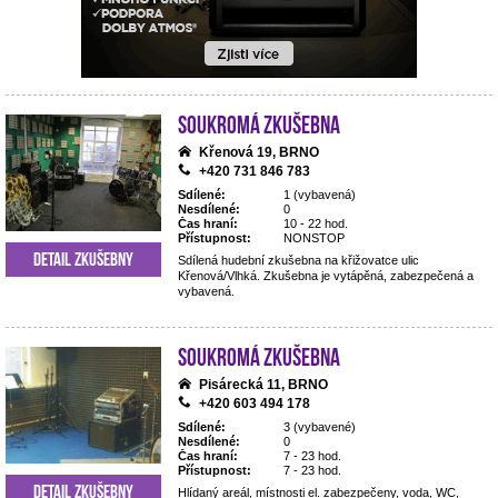
Soukromá zkušebna
Křenová 19, BRNO
+420 731 846 783
Sdílené:
1 (vybavená)
Nesdílené:
0
Čas hraní:
10 - 22 hod.
Přístupnost:
NONSTOP
Detail zkušebny
Sdílená hudební zkušebna na křižovatce ulic
Křenová/Vlhká. Zkušebna je vytápěná, zabezpečená a
vybavená.
Soukromá zkušebna
Pisárecká 11, BRNO
+420 603 494 178
Sdílené:
3 (vybavené)
Nesdílené:
0
Čas hraní:
7 - 23 hod.
Přístupnost:
7 - 23 hod.
Detail zkušebny
Hlídaný areál, místnosti el. zabezpečeny, voda, WC,