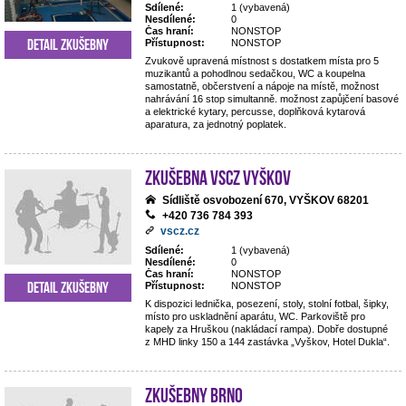
Sdílené:
1 (vybavená)
Nesdílené:
0
Čas hraní:
NONSTOP
Detail zkušebny
Přístupnost:
NONSTOP
Zvukově upravená místnost s dostatkem místa pro 5
muzikantů a pohodlnou sedačkou, WC a koupelna
samostatně, občerstvení a nápoje na místě, možnost
nahrávání 16 stop simultanně. možnost zapůjčení basové
a elektrické kytary, percusse, doplňková kytarová
aparatura, za jednotný poplatek.
Zkušebna VSCZ Vyškov
Sídliště osvobození 670, VYŠKOV 68201
+420 736 784 393
vscz.cz
Sdílené:
1 (vybavená)
Nesdílené:
0
Čas hraní:
NONSTOP
Detail zkušebny
Přístupnost:
NONSTOP
K dispozici lednička, posezení, stoly, stolní fotbal, šipky,
místo pro uskladnění aparátu, WC. Parkoviště pro
kapely za Hruškou (nakládací rampa). Dobře dostupné
z MHD linky 150 a 144 zastávka „Vyškov, Hotel Dukla“.
Zkušebny Brno