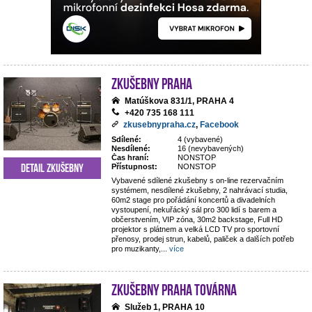
Zkušebny Praha
Matúškova 831/1, PRAHA 4
+420 735 168 111
zkusebnypraha.cz
,
Facebook
Sdílené:
4 (vybavené)
Nesdílené:
16 (nevybavených)
Čas hraní:
NONSTOP
Detail zkušebny
Přístupnost:
NONSTOP
Vybavené sdílené zkušebny s on-line rezervačním
systémem, nesdílené zkušebny, 2 nahrávací studia,
60m2 stage pro pořádání koncertů a divadelních
vystoupení, nekuřácký sál pro 300 lidí s barem a
občerstvením, VIP zóna, 30m2 backstage, Full HD
projektor s plátnem a velká LCD TV pro sportovní
přenosy, prodej strun, kabelů, paliček a dalších potřeb
pro muzikanty,
...
více
Zkušebny Praha Továrna
Služeb 1, PRAHA 10