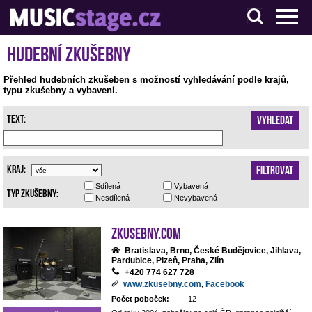
S muzikanty pro muzikanty
Hudební zkušebny
Přehled hudebních zkušeben s možností vyhledávání podle krajů,
typu zkušebny a vybavení.
Text:
Vyhledat
Kraj:
Filtrovat
Sdílená
Vybavená
Typ zkušebny:
Nesdílená
Nevybavená
Zkusebny.com
Bratislava, Brno, České Budějovice, Jihlava,
Pardubice, Plzeň, Praha, Zlín
+420 774 627 728
www.zkusebny.com
,
Facebook
Počet poboček:
12