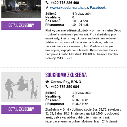
+420 775 286 498
www.zkusebnypraha.cz
,
Facebook
Sdílené:
4 (vybavené)
Nesdílené:
0
Čas hraní:
10 - 24 hod.
Detail zkušebny
Přístupnost:
10 - 24 hod.
Plně vybavené sdílené zkušebny přímo na metru Depo
Hostivař s možností parkování. Profi zkušebny pro
muzikanty, kteří chtějí zkoušet na kvalitním vybavení.
Sdílky si můžete vzít třeba jen na hodinu, nebo si
zabookovat celý zkoušecí plán. Přijdete se svým
nástrojem, zapojíte se a hrajete. Kytarové kombo 2X
Lampové kombo Marshall DSL40CR, basové kombo
Peavey MAX
...
více
Soukromá zkušebna
Černovičky, BRNO
+420 775 350 084
Sdílené:
1 (vybavená)
Nesdílené:
0
Čas hraní:
NONSTOP
Přístupnost:
NONSTOP
Detail zkušebny
Zkušebna v Brně - Juliánov spoje Bus 55,75, trolejbusy
31,33, šaliny 10,8. Hraje se v garáži 3,5-5m, oplocený
areál, velká variabilita výběru termínů na hraní,
rezervace termínů online. Možnost hraní 24 h denně.