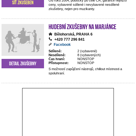
Od roku 2004, pobočky po celé ČR, garance nejnižší
Síť zkušeben
ceny, vybavené sdílené i nevybavené nesdílené
zkušebny, nejen pro muzikanty.
Hudební zkušebny Na Marjánce
Bělohorská, PRAHA 6
+420 777 296 841
Facebook
Sdílené:
2 (vybavené)
Nesdílené:
8 (vybavených)
Čas hraní:
NONSTOP
Detail zkušebny
Přístupnost:
NONSTOP
S možností zapůjčení nástrojů, chillout místnosti a
spoluhraní.