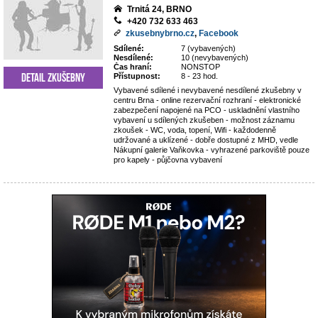
Trnitá 24, BRNO
+420 732 633 463
zkusebnybrno.cz
,
Facebook
Sdílené:
7 (vybavených)
Nesdílené:
10 (nevybavených)
Čas hraní:
NONSTOP
Detail zkušebny
Přístupnost:
8 - 23 hod.
Vybavené sdílené i nevybavené nesdílené zkušebny v
centru Brna - online rezervační rozhraní - elektronické
zabezpečení napojené na PCO - uskladnění vlastního
vybavení u sdílených zkušeben - možnost záznamu
zkoušek - WC, voda, topení, Wifi - každodenně
udržované a uklízené - dobře dostupné z MHD, vedle
Nákupní galerie Vaňkovka - vyhrazené parkoviště pouze
pro kapely - půjčovna vybavení