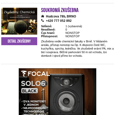
Soukromá zkušebna
Hudcova 78b, BRNO
+420 777 052 892
Sdílené:
1 (vybavená)
Nesdílené:
0
Čas hraní:
NONSTOP
Přístupnost:
NONSTOP
Detail zkušebny
Zkušebna vedle chemické fakulty v Brně. V hlídaném
areálu, přístup nonstop na čip. K dispozici čisté WC,
kuchyňka, sprcha, lednička. Ve zkušebně erární PA, mix a
bicí souprava. Běžné parkování 50 m od vchodu, lze
domluvit i vjezd přímo ke vchodu.