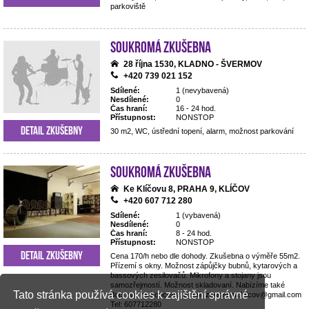
parkoviště
Soukromá zkušebna
28 října 1530, KLADNO - ŠVERMOV
+420 739 021 152
Sdílené:
1 (nevybavená)
Nesdílené:
0
Čas hraní:
16 - 24 hod.
Přístupnost:
NONSTOP
Detail zkušebny
30 m2, WC, ústřední topení, alarm, možnost parkování
Soukromá zkušebna
Ke Klíčovu 8, PRAHA 9, KLÍČOV
+420 607 712 280
Sdílené:
1 (vybavená)
Nesdílené:
0
Čas hraní:
8 - 24 hod.
Přístupnost:
NONSTOP
Detail zkušebny
Cena 170/h nebo dle dohody. Zkušebna o výměře 55m2.
Přízemí s okny. Možnost zápůjčky bubnů, kytarových a
bassových zesilovačů. Mikrofony a stojany jsou
samozřejmostí. Možnost skladovaní. Nabízíme také
Tato stránka používá cookies k zajištění správné
dopravu na koncerty. Email: zkusebna.klicov@gmail.com
Tel: 607712280