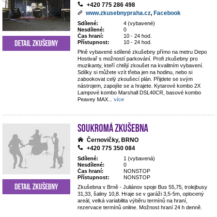
+420 775 286 498
www.zkusebnypraha.cz
,
Facebook
Sdílené:
4 (vybavené)
Nesdílené:
0
Čas hraní:
10 - 24 hod.
Detail zkušebny
Přístupnost:
10 - 24 hod.
Plně vybavené sdílené zkušebny přímo na metru Depo
Hostivař s možností parkování. Profi zkušebny pro
muzikanty, kteří chtějí zkoušet na kvalitním vybavení.
Sdílky si můžete vzít třeba jen na hodinu, nebo si
zabookovat celý zkoušecí plán. Přijdete se svým
nástrojem, zapojíte se a hrajete. Kytarové kombo 2X
Lampové kombo Marshall DSL40CR, basové kombo
Peavey MAX
...
více
Soukromá zkušebna
Černovičky, BRNO
+420 775 350 084
Sdílené:
1 (vybavená)
Nesdílené:
0
Čas hraní:
NONSTOP
Přístupnost:
NONSTOP
Detail zkušebny
Zkušebna v Brně - Juliánov spoje Bus 55,75, trolejbusy
31,33, šaliny 10,8. Hraje se v garáži 3,5-5m, oplocený
areál, velká variabilita výběru termínů na hraní,
rezervace termínů online. Možnost hraní 24 h denně.