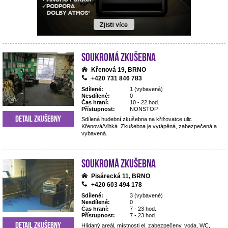
Soukromá zkušebna
Křenová 19, BRNO
+420 731 846 783
Sdílené:
1 (vybavená)
Nesdílené:
0
Čas hraní:
10 - 22 hod.
Přístupnost:
NONSTOP
Detail zkušebny
Sdílená hudební zkušebna na křižovatce ulic
Křenová/Vlhká. Zkušebna je vytápěná, zabezpečená a
vybavená.
Soukromá zkušebna
Pisárecká 11, BRNO
+420 603 494 178
Sdílené:
3 (vybavené)
Nesdílené:
0
Čas hraní:
7 - 23 hod.
Přístupnost:
7 - 23 hod.
Detail zkušebny
Hlídaný areál, místnosti el. zabezpečeny, voda, WC,