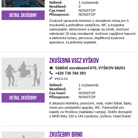
Sdílené:
1 (vybavená)
Nesdílené:
0
Čas hraní:
NONSTOP
Detail zkušebny
Přístupnost:
NONSTOP
Zvukově upravená místnost s dostatkem místa pro 5
muzikantů a pohodlnou sedačkou, WC a koupelna
samostatně, občerstvení a nápoje na místě, možnost
nahrávání 16 stop simultanně. možnost zapůjčení basové
a elektrické kytary, percusse, doplňková kytarová
aparatura, za jednotný poplatek.
Zkušebna VSCZ Vyškov
Sídliště osvobození 670, VYŠKOV 68201
+420 736 784 393
vscz.cz
Sdílené:
1 (vybavená)
Nesdílené:
0
Čas hraní:
NONSTOP
Detail zkušebny
Přístupnost:
NONSTOP
K dispozici lednička, posezení, stoly, stolní fotbal, šipky,
místo pro uskladnění aparátu, WC. Parkoviště pro
kapely za Hruškou (nakládací rampa). Dobře dostupné
z MHD linky 150 a 144 zastávka „Vyškov, Hotel Dukla“.
Zkušebny Brno