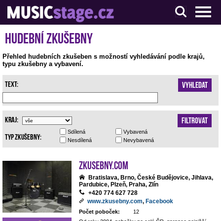
S muzikanty pro muzikanty
Hudební zkušebny
Přehled hudebních zkušeben s možností vyhledávání podle krajů,
typu zkušebny a vybavení.
Text:
Vyhledat
Kraj:
Filtrovat
Sdílená
Vybavená
Typ zkušebny:
Nesdílená
Nevybavená
Zkusebny.com
Bratislava, Brno, České Budějovice, Jihlava,
Pardubice, Plzeň, Praha, Zlín
+420 774 627 728
www.zkusebny.com
,
Facebook
Počet poboček:
12