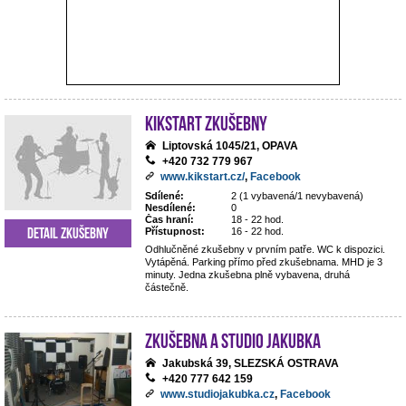
Kikstart zkušebny
Liptovská 1045/21, OPAVA
+420 732 779 967
www.kikstart.cz/
,
Facebook
Sdílené:
2 (1 vybavená/1 nevybavená)
Nesdílené:
0
Čas hraní:
18 - 22 hod.
Detail zkušebny
Přístupnost:
16 - 22 hod.
Odhlučněné zkušebny v prvním patře. WC k dispozici.
Vytápěná. Parking přímo před zkušebnama. MHD je 3
minuty. Jedna zkušebna plně vybavena, druhá
částečně.
Zkušebna a studio Jakubka
Jakubská 39, SLEZSKÁ OSTRAVA
+420 777 642 159
www.studiojakubka.cz
,
Facebook