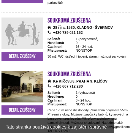
parkoviště
Soukromá zkušebna
28 října 1530, KLADNO - ŠVERMOV
+420 739 021 152
Sdílené:
1 (nevybavená)
Nesdílené:
0
Čas hraní:
16 - 24 hod.
Přístupnost:
NONSTOP
Detail zkušebny
30 m2, WC, ústřední topení, alarm, možnost parkování
Soukromá zkušebna
Ke Klíčovu 8, PRAHA 9, KLÍČOV
+420 607 712 280
Sdílené:
1 (vybavená)
Nesdílené:
0
Čas hraní:
8 - 24 hod.
Přístupnost:
NONSTOP
Detail zkušebny
Cena 170/h nebo dle dohody. Zkušebna o výměře 55m2.
Přízemí s okny. Možnost zápůjčky bubnů, kytarových a
bassových zesilovačů. Mikrofony a stojany jsou
samozřejmostí. Možnost skladovaní. Nabízíme také
Tato stránka používá cookies k zajištění správné
dopravu na koncerty. Email: zkusebna.klicov@gmail.com
Tel: 607712280