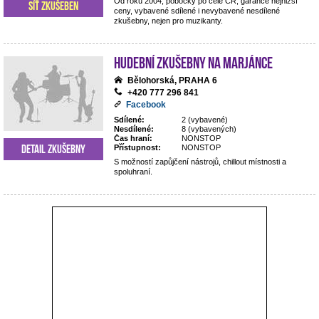
Od roku 2004, pobočky po celé ČR, garance nejnižší
Síť zkušeben
ceny, vybavené sdílené i nevybavené nesdílené
zkušebny, nejen pro muzikanty.
Hudební zkušebny Na Marjánce
Bělohorská, PRAHA 6
+420 777 296 841
Facebook
Sdílené:
2 (vybavené)
Nesdílené:
8 (vybavených)
Čas hraní:
NONSTOP
Detail zkušebny
Přístupnost:
NONSTOP
S možností zapůjčení nástrojů, chillout místnosti a
spoluhraní.