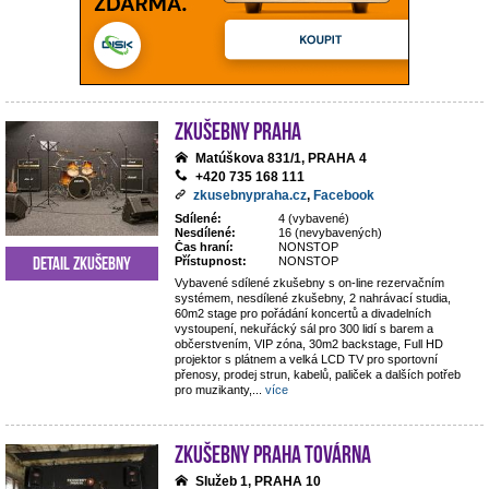
Zkušebny Praha
Matúškova 831/1, PRAHA 4
+420 735 168 111
zkusebnypraha.cz
,
Facebook
Sdílené:
4 (vybavené)
Nesdílené:
16 (nevybavených)
Čas hraní:
NONSTOP
Detail zkušebny
Přístupnost:
NONSTOP
Vybavené sdílené zkušebny s on-line rezervačním
systémem, nesdílené zkušebny, 2 nahrávací studia,
60m2 stage pro pořádání koncertů a divadelních
vystoupení, nekuřácký sál pro 300 lidí s barem a
občerstvením, VIP zóna, 30m2 backstage, Full HD
projektor s plátnem a velká LCD TV pro sportovní
přenosy, prodej strun, kabelů, paliček a dalších potřeb
pro muzikanty,
...
více
Zkušebny Praha Továrna
Služeb 1, PRAHA 10