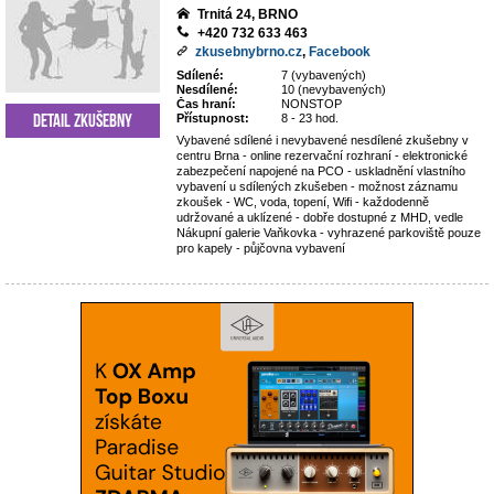
Trnitá 24, BRNO
+420 732 633 463
zkusebnybrno.cz
,
Facebook
Sdílené:
7 (vybavených)
Nesdílené:
10 (nevybavených)
Čas hraní:
NONSTOP
Detail zkušebny
Přístupnost:
8 - 23 hod.
Vybavené sdílené i nevybavené nesdílené zkušebny v
centru Brna - online rezervační rozhraní - elektronické
zabezpečení napojené na PCO - uskladnění vlastního
vybavení u sdílených zkušeben - možnost záznamu
zkoušek - WC, voda, topení, Wifi - každodenně
udržované a uklízené - dobře dostupné z MHD, vedle
Nákupní galerie Vaňkovka - vyhrazené parkoviště pouze
pro kapely - půjčovna vybavení