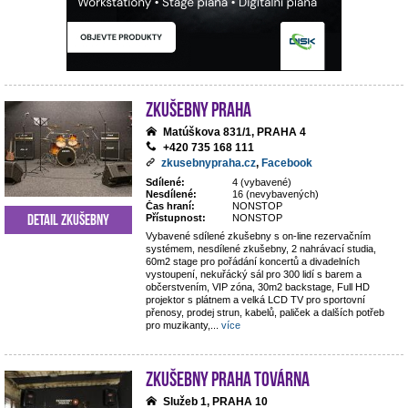
Zkušebny Praha
Matúškova 831/1, PRAHA 4
+420 735 168 111
zkusebnypraha.cz
,
Facebook
Sdílené:
4 (vybavené)
Nesdílené:
16 (nevybavených)
Čas hraní:
NONSTOP
Detail zkušebny
Přístupnost:
NONSTOP
Vybavené sdílené zkušebny s on-line rezervačním
systémem, nesdílené zkušebny, 2 nahrávací studia,
60m2 stage pro pořádání koncertů a divadelních
vystoupení, nekuřácký sál pro 300 lidí s barem a
občerstvením, VIP zóna, 30m2 backstage, Full HD
projektor s plátnem a velká LCD TV pro sportovní
přenosy, prodej strun, kabelů, paliček a dalších potřeb
pro muzikanty,
...
více
Zkušebny Praha Továrna
Služeb 1, PRAHA 10