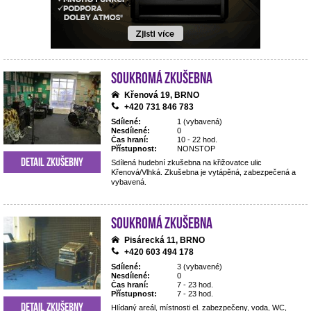
Soukromá zkušebna
Křenová 19, BRNO
+420 731 846 783
Sdílené:
1 (vybavená)
Nesdílené:
0
Čas hraní:
10 - 22 hod.
Přístupnost:
NONSTOP
Detail zkušebny
Sdílená hudební zkušebna na křižovatce ulic
Křenová/Vlhká. Zkušebna je vytápěná, zabezpečená a
vybavená.
Soukromá zkušebna
Pisárecká 11, BRNO
+420 603 494 178
Sdílené:
3 (vybavené)
Nesdílené:
0
Čas hraní:
7 - 23 hod.
Přístupnost:
7 - 23 hod.
Detail zkušebny
Hlídaný areál, místnosti el. zabezpečeny, voda, WC,