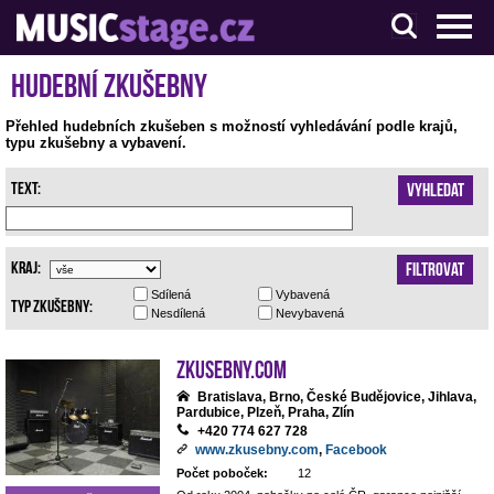
S muzikanty pro muzikanty
Hudební zkušebny
Přehled hudebních zkušeben s možností vyhledávání podle krajů,
typu zkušebny a vybavení.
Text:
Vyhledat
Kraj:
Filtrovat
Sdílená
Vybavená
Typ zkušebny:
Nesdílená
Nevybavená
Zkusebny.com
Bratislava, Brno, České Budějovice, Jihlava,
Pardubice, Plzeň, Praha, Zlín
+420 774 627 728
www.zkusebny.com
,
Facebook
Počet poboček:
12