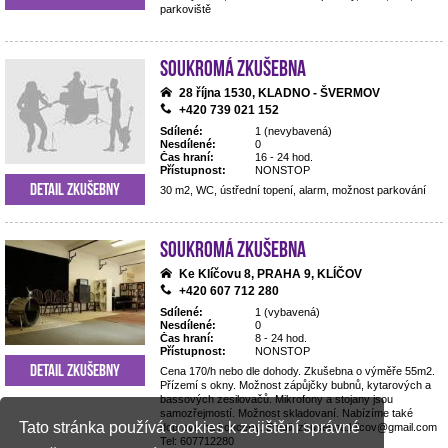
parkoviště
Soukromá zkušebna
28 října 1530, KLADNO - ŠVERMOV
+420 739 021 152
Sdílené:
1 (nevybavená)
Nesdílené:
0
Čas hraní:
16 - 24 hod.
Přístupnost:
NONSTOP
Detail zkušebny
30 m2, WC, ústřední topení, alarm, možnost parkování
Soukromá zkušebna
Ke Klíčovu 8, PRAHA 9, KLÍČOV
+420 607 712 280
Sdílené:
1 (vybavená)
Nesdílené:
0
Čas hraní:
8 - 24 hod.
Přístupnost:
NONSTOP
Detail zkušebny
Cena 170/h nebo dle dohody. Zkušebna o výměře 55m2.
Přízemí s okny. Možnost zápůjčky bubnů, kytarových a
bassových zesilovačů. Mikrofony a stojany jsou
samozřejmostí. Možnost skladovaní. Nabízíme také
Tato stránka používá cookies k zajištění správné
dopravu na koncerty. Email: zkusebna.klicov@gmail.com
Tel: 607712280