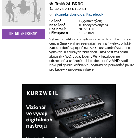
Trnitá 24, BRNO
+420 732 633 463
zkusebnybrno.cz
,
Facebook
Sdílené:
7 (vybavených)
Nesdílené:
10 (nevybavených)
Čas hraní:
NONSTOP
Detail zkušebny
Přístupnost:
8 - 23 hod.
Vybavené sdílené i nevybavené nesdílené zkušebny v
centru Brna - online rezervační rozhraní - elektronické
zabezpečení napojené na PCO - uskladnění vlastního
vybavení u sdílených zkušeben - možnost záznamu
zkoušek - WC, voda, topení, Wifi - každodenně
udržované a uklízené - dobře dostupné z MHD, vedle
Nákupní galerie Vaňkovka - vyhrazené parkoviště pouze
pro kapely - půjčovna vybavení