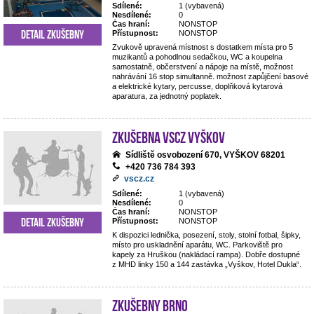
Sdílené:
1 (vybavená)
Nesdílené:
0
Čas hraní:
NONSTOP
Detail zkušebny
Přístupnost:
NONSTOP
Zvukově upravená místnost s dostatkem místa pro 5
muzikantů a pohodlnou sedačkou, WC a koupelna
samostatně, občerstvení a nápoje na místě, možnost
nahrávání 16 stop simultanně. možnost zapůjčení basové
a elektrické kytary, percusse, doplňková kytarová
aparatura, za jednotný poplatek.
Zkušebna VSCZ Vyškov
Sídliště osvobození 670, VYŠKOV 68201
+420 736 784 393
vscz.cz
Sdílené:
1 (vybavená)
Nesdílené:
0
Čas hraní:
NONSTOP
Detail zkušebny
Přístupnost:
NONSTOP
K dispozici lednička, posezení, stoly, stolní fotbal, šipky,
místo pro uskladnění aparátu, WC. Parkoviště pro
kapely za Hruškou (nakládací rampa). Dobře dostupné
z MHD linky 150 a 144 zastávka „Vyškov, Hotel Dukla“.
Zkušebny Brno