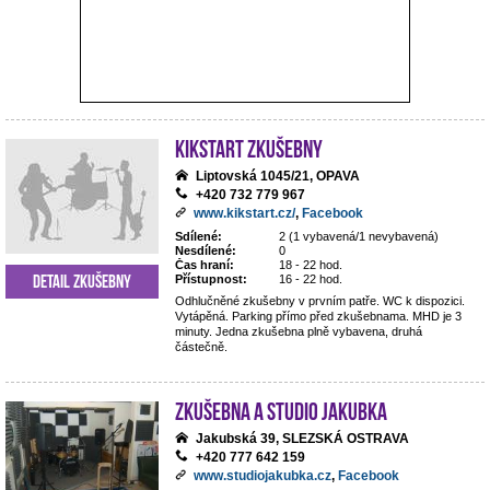
Kikstart zkušebny
Liptovská 1045/21, OPAVA
+420 732 779 967
www.kikstart.cz/
,
Facebook
Sdílené:
2 (1 vybavená/1 nevybavená)
Nesdílené:
0
Čas hraní:
18 - 22 hod.
Detail zkušebny
Přístupnost:
16 - 22 hod.
Odhlučněné zkušebny v prvním patře. WC k dispozici.
Vytápěná. Parking přímo před zkušebnama. MHD je 3
minuty. Jedna zkušebna plně vybavena, druhá
částečně.
Zkušebna a studio Jakubka
Jakubská 39, SLEZSKÁ OSTRAVA
+420 777 642 159
www.studiojakubka.cz
,
Facebook