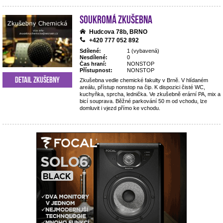
Soukromá zkušebna
Hudcova 78b, BRNO
+420 777 052 892
Sdílené:
1 (vybavená)
Nesdílené:
0
Čas hraní:
NONSTOP
Přístupnost:
NONSTOP
Detail zkušebny
Zkušebna vedle chemické fakulty v Brně. V hlídaném
areálu, přístup nonstop na čip. K dispozici čisté WC,
kuchyňka, sprcha, lednička. Ve zkušebně erární PA, mix a
bicí souprava. Běžné parkování 50 m od vchodu, lze
domluvit i vjezd přímo ke vchodu.