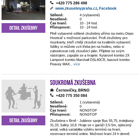
+420 775 286 498
www.zkusebnypraha.cz
,
Facebook
Sdílené:
4 (vybavené)
Nesdílené:
0
Čas hraní:
10 - 24 hod.
Detail zkušebny
Přístupnost:
10 - 24 hod.
Plně vybavené sdílené zkušebny přímo na metru Depo
Hostivař s možností parkování. Profi zkušebny pro
muzikanty, kteří chtějí zkoušet na kvalitním vybavení.
Sdílky si můžete vzít třeba jen na hodinu, nebo si
zabookovat celý zkoušecí plán. Přijdete se svým
nástrojem, zapojíte se a hrajete. Kytarové kombo 2X
Lampové kombo Marshall DSL40CR, basové kombo
Peavey MAX
...
více
Soukromá zkušebna
Černovičky, BRNO
+420 775 350 084
Sdílené:
1 (vybavená)
Nesdílené:
0
Čas hraní:
NONSTOP
Přístupnost:
NONSTOP
Detail zkušebny
Zkušebna v Brně - Juliánov spoje Bus 55,75, trolejbusy
31,33, šaliny 10,8. Hraje se v garáži 3,5-5m, oplocený
areál, velká variabilita výběru termínů na hraní,
rezervace termínů online. Možnost hraní 24 h denně.