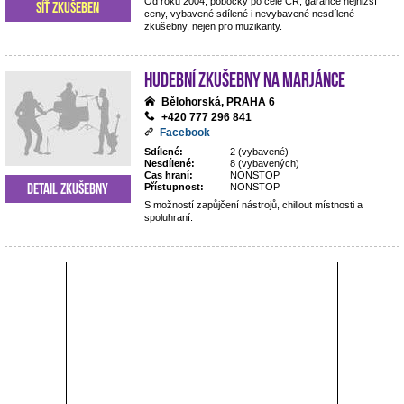
Od roku 2004, pobočky po celé ČR, garance nejnižší
Síť zkušeben
ceny, vybavené sdílené i nevybavené nesdílené
zkušebny, nejen pro muzikanty.
Hudební zkušebny Na Marjánce
Bělohorská, PRAHA 6
+420 777 296 841
Facebook
Sdílené:
2 (vybavené)
Nesdílené:
8 (vybavených)
Čas hraní:
NONSTOP
Detail zkušebny
Přístupnost:
NONSTOP
S možností zapůjčení nástrojů, chillout místnosti a
spoluhraní.