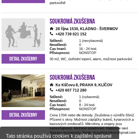
parkoviště
Soukromá zkušebna
28 října 1530, KLADNO - ŠVERMOV
+420 739 021 152
Sdílené:
1 (nevybavená)
Nesdílené:
0
Čas hraní:
16 - 24 hod.
Přístupnost:
NONSTOP
Detail zkušebny
30 m2, WC, ústřední topení, alarm, možnost parkování
Soukromá zkušebna
Ke Klíčovu 8, PRAHA 9, KLÍČOV
+420 607 712 280
Sdílené:
1 (vybavená)
Nesdílené:
0
Čas hraní:
8 - 24 hod.
Přístupnost:
NONSTOP
Detail zkušebny
Cena 170/h nebo dle dohody. Zkušebna o výměře 55m2.
Přízemí s okny. Možnost zápůjčky bubnů, kytarových a
bassových zesilovačů. Mikrofony a stojany jsou
samozřejmostí. Možnost skladovaní. Nabízíme také
dopravu na koncerty. Email: zkusebna.klicov@gmail.com
Tato stránka používá cookies k zajištění správné
Tel: 607712280