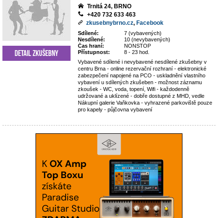
Trnitá 24, BRNO
+420 732 633 463
zkusebnybrno.cz
,
Facebook
Sdílené:
7 (vybavených)
Nesdílené:
10 (nevybavených)
Čas hraní:
NONSTOP
Detail zkušebny
Přístupnost:
8 - 23 hod.
Vybavené sdílené i nevybavené nesdílené zkušebny v
centru Brna - online rezervační rozhraní - elektronické
zabezpečení napojené na PCO - uskladnění vlastního
vybavení u sdílených zkušeben - možnost záznamu
zkoušek - WC, voda, topení, Wifi - každodenně
udržované a uklízené - dobře dostupné z MHD, vedle
Nákupní galerie Vaňkovka - vyhrazené parkoviště pouze
pro kapely - půjčovna vybavení