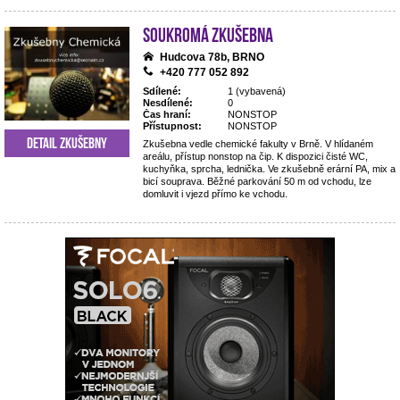
Soukromá zkušebna
Hudcova 78b, BRNO
+420 777 052 892
Sdílené:
1 (vybavená)
Nesdílené:
0
Čas hraní:
NONSTOP
Přístupnost:
NONSTOP
Detail zkušebny
Zkušebna vedle chemické fakulty v Brně. V hlídaném
areálu, přístup nonstop na čip. K dispozici čisté WC,
kuchyňka, sprcha, lednička. Ve zkušebně erární PA, mix a
bicí souprava. Běžné parkování 50 m od vchodu, lze
domluvit i vjezd přímo ke vchodu.