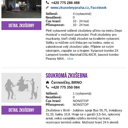
+420 775 286 498
www.zkusebnypraha.cz
,
Facebook
Sdílené:
4 (vybavené)
Nesdílené:
0
Čas hraní:
10 - 24 hod.
Detail zkušebny
Přístupnost:
10 - 24 hod.
Plně vybavené sdílené zkušebny přímo na metru Depo
Hostivař s možností parkování. Profi zkušebny pro
muzikanty, kteří chtějí zkoušet na kvalitním vybavení.
Sdílky si můžete vzít třeba jen na hodinu, nebo si
zabookovat celý zkoušecí plán. Přijdete se svým
nástrojem, zapojíte se a hrajete. Kytarové kombo 2X
Lampové kombo Marshall DSL40CR, basové kombo
Peavey MAX
...
více
Soukromá zkušebna
Černovičky, BRNO
+420 775 350 084
Sdílené:
1 (vybavená)
Nesdílené:
0
Čas hraní:
NONSTOP
Přístupnost:
NONSTOP
Detail zkušebny
Zkušebna v Brně - Juliánov spoje Bus 55,75, trolejbusy
31,33, šaliny 10,8. Hraje se v garáži 3,5-5m, oplocený
areál, velká variabilita výběru termínů na hraní,
rezervace termínů online. Možnost hraní 24 h denně.