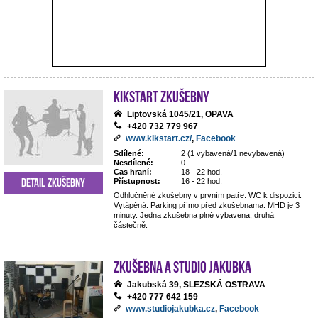
Kikstart zkušebny
Liptovská 1045/21, OPAVA
+420 732 779 967
www.kikstart.cz/
,
Facebook
Sdílené:
2 (1 vybavená/1 nevybavená)
Nesdílené:
0
Čas hraní:
18 - 22 hod.
Detail zkušebny
Přístupnost:
16 - 22 hod.
Odhlučněné zkušebny v prvním patře. WC k dispozici.
Vytápěná. Parking přímo před zkušebnama. MHD je 3
minuty. Jedna zkušebna plně vybavena, druhá
částečně.
Zkušebna a studio Jakubka
Jakubská 39, SLEZSKÁ OSTRAVA
+420 777 642 159
www.studiojakubka.cz
,
Facebook