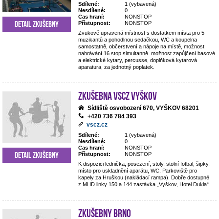
Sdílené:
1 (vybavená)
Nesdílené:
0
Čas hraní:
NONSTOP
Detail zkušebny
Přístupnost:
NONSTOP
Zvukově upravená místnost s dostatkem místa pro 5
muzikantů a pohodlnou sedačkou, WC a koupelna
samostatně, občerstvení a nápoje na místě, možnost
nahrávání 16 stop simultanně. možnost zapůjčení basové
a elektrické kytary, percusse, doplňková kytarová
aparatura, za jednotný poplatek.
Zkušebna VSCZ Vyškov
Sídliště osvobození 670, VYŠKOV 68201
+420 736 784 393
vscz.cz
Sdílené:
1 (vybavená)
Nesdílené:
0
Čas hraní:
NONSTOP
Detail zkušebny
Přístupnost:
NONSTOP
K dispozici lednička, posezení, stoly, stolní fotbal, šipky,
místo pro uskladnění aparátu, WC. Parkoviště pro
kapely za Hruškou (nakládací rampa). Dobře dostupné
z MHD linky 150 a 144 zastávka „Vyškov, Hotel Dukla“.
Zkušebny Brno