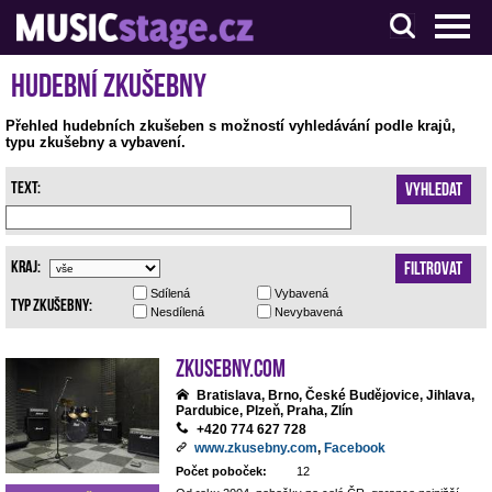
S muzikanty pro muzikanty
Hudební zkušebny
Přehled hudebních zkušeben s možností vyhledávání podle krajů,
typu zkušebny a vybavení.
Text:
Vyhledat
Kraj:
Filtrovat
Sdílená
Vybavená
Typ zkušebny:
Nesdílená
Nevybavená
Zkusebny.com
Bratislava, Brno, České Budějovice, Jihlava,
Pardubice, Plzeň, Praha, Zlín
+420 774 627 728
www.zkusebny.com
,
Facebook
Počet poboček:
12