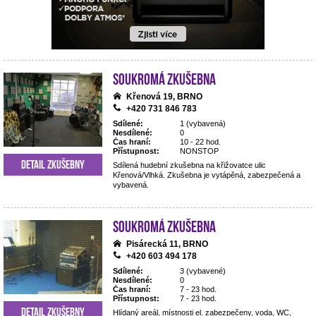
Soukromá zkušebna
Křenová 19, BRNO
+420 731 846 783
Sdílené:
1 (vybavená)
Nesdílené:
0
Čas hraní:
10 - 22 hod.
Přístupnost:
NONSTOP
Detail zkušebny
Sdílená hudební zkušebna na křižovatce ulic
Křenová/Vlhká. Zkušebna je vytápěná, zabezpečená a
vybavená.
Soukromá zkušebna
Pisárecká 11, BRNO
+420 603 494 178
Sdílené:
3 (vybavené)
Nesdílené:
0
Čas hraní:
7 - 23 hod.
Přístupnost:
7 - 23 hod.
Detail zkušebny
Hlídaný areál, místnosti el. zabezpečeny, voda, WC,