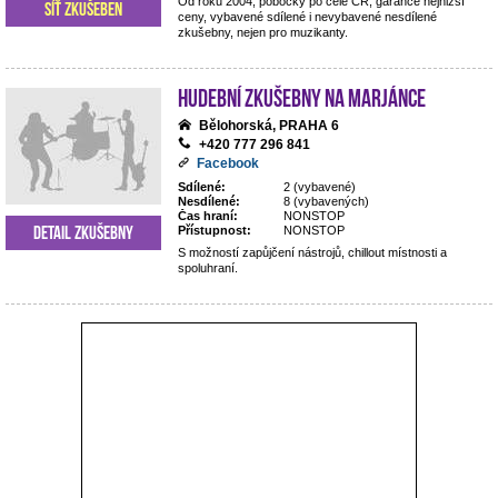
Od roku 2004, pobočky po celé ČR, garance nejnižší
Síť zkušeben
ceny, vybavené sdílené i nevybavené nesdílené
zkušebny, nejen pro muzikanty.
Hudební zkušebny Na Marjánce
Bělohorská, PRAHA 6
+420 777 296 841
Facebook
Sdílené:
2 (vybavené)
Nesdílené:
8 (vybavených)
Čas hraní:
NONSTOP
Detail zkušebny
Přístupnost:
NONSTOP
S možností zapůjčení nástrojů, chillout místnosti a
spoluhraní.