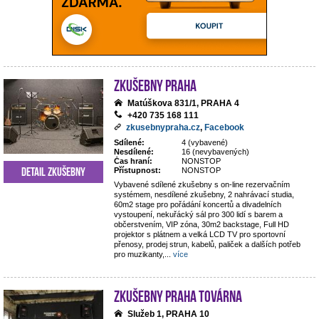
Zkušebny Praha
Matúškova 831/1, PRAHA 4
+420 735 168 111
zkusebnypraha.cz
,
Facebook
Sdílené:
4 (vybavené)
Nesdílené:
16 (nevybavených)
Čas hraní:
NONSTOP
Detail zkušebny
Přístupnost:
NONSTOP
Vybavené sdílené zkušebny s on-line rezervačním
systémem, nesdílené zkušebny, 2 nahrávací studia,
60m2 stage pro pořádání koncertů a divadelních
vystoupení, nekuřácký sál pro 300 lidí s barem a
občerstvením, VIP zóna, 30m2 backstage, Full HD
projektor s plátnem a velká LCD TV pro sportovní
přenosy, prodej strun, kabelů, paliček a dalších potřeb
pro muzikanty,
...
více
Zkušebny Praha Továrna
Služeb 1, PRAHA 10