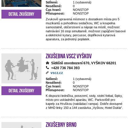
Sdílené:
1 (vybavená)
Nesdílené:
0
Čas hraní:
NONSTOP
Detail zkušebny
Přístupnost:
NONSTOP
Zvukově upravená místnost s dostatkem místa pro 5
muzikantů a pohodlnou sedačkou, WC a koupelna
samostatně, občerstvení a nápoje na místě, možnost
nahrávání 16 stop simultanně. možnost zapůjčení basové
a elektrické kytary, percusse, doplňková kytarová
aparatura, za jednotný poplatek.
Zkušebna VSCZ Vyškov
Sídliště osvobození 670, VYŠKOV 68201
+420 736 784 393
vscz.cz
Sdílené:
1 (vybavená)
Nesdílené:
0
Čas hraní:
NONSTOP
Detail zkušebny
Přístupnost:
NONSTOP
K dispozici lednička, posezení, stoly, stolní fotbal, šipky,
místo pro uskladnění aparátu, WC. Parkoviště pro
kapely za Hruškou (nakládací rampa). Dobře dostupné
z MHD linky 150 a 144 zastávka „Vyškov, Hotel Dukla“.
Zkušebny Brno