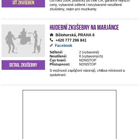
Od roku 2004, pobočky po celé ČR, garance nejnižší
Síť zkušeben
ceny, vybavené sdílené i nevybavené nesdílené
zkušebny, nejen pro muzikanty.
Hudební zkušebny Na Marjánce
Bělohorská, PRAHA 6
+420 777 296 841
Facebook
Sdílené:
2 (vybavené)
Nesdílené:
8 (vybavených)
Čas hraní:
NONSTOP
Detail zkušebny
Přístupnost:
NONSTOP
S možností zapůjčení nástrojů, chillout místnosti a
spoluhraní.