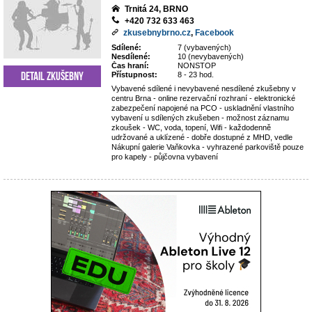
Trnitá 24, BRNO
+420 732 633 463
zkusebnybrno.cz
,
Facebook
Sdílené:
7 (vybavených)
Nesdílené:
10 (nevybavených)
Čas hraní:
NONSTOP
Detail zkušebny
Přístupnost:
8 - 23 hod.
Vybavené sdílené i nevybavené nesdílené zkušebny v
centru Brna - online rezervační rozhraní - elektronické
zabezpečení napojené na PCO - uskladnění vlastního
vybavení u sdílených zkušeben - možnost záznamu
zkoušek - WC, voda, topení, Wifi - každodenně
udržované a uklízené - dobře dostupné z MHD, vedle
Nákupní galerie Vaňkovka - vyhrazené parkoviště pouze
pro kapely - půjčovna vybavení