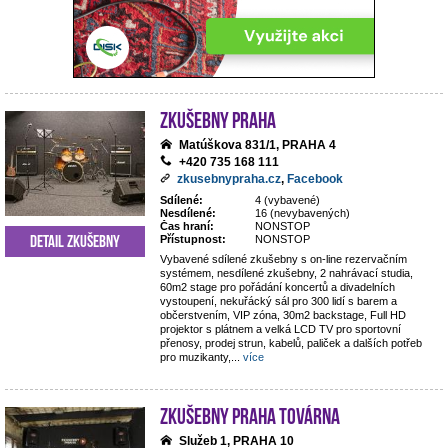
Zkušebny Praha
Matúškova 831/1, PRAHA 4
+420 735 168 111
zkusebnypraha.cz
,
Facebook
Sdílené:
4 (vybavené)
Nesdílené:
16 (nevybavených)
Čas hraní:
NONSTOP
Detail zkušebny
Přístupnost:
NONSTOP
Vybavené sdílené zkušebny s on-line rezervačním
systémem, nesdílené zkušebny, 2 nahrávací studia,
60m2 stage pro pořádání koncertů a divadelních
vystoupení, nekuřácký sál pro 300 lidí s barem a
občerstvením, VIP zóna, 30m2 backstage, Full HD
projektor s plátnem a velká LCD TV pro sportovní
přenosy, prodej strun, kabelů, paliček a dalších potřeb
pro muzikanty,
...
více
Zkušebny Praha Továrna
Služeb 1, PRAHA 10