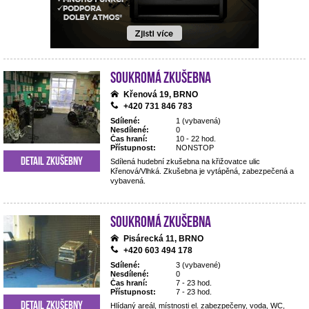
Soukromá zkušebna
Křenová 19, BRNO
+420 731 846 783
Sdílené:
1 (vybavená)
Nesdílené:
0
Čas hraní:
10 - 22 hod.
Přístupnost:
NONSTOP
Detail zkušebny
Sdílená hudební zkušebna na křižovatce ulic
Křenová/Vlhká. Zkušebna je vytápěná, zabezpečená a
vybavená.
Soukromá zkušebna
Pisárecká 11, BRNO
+420 603 494 178
Sdílené:
3 (vybavené)
Nesdílené:
0
Čas hraní:
7 - 23 hod.
Přístupnost:
7 - 23 hod.
Detail zkušebny
Hlídaný areál, místnosti el. zabezpečeny, voda, WC,