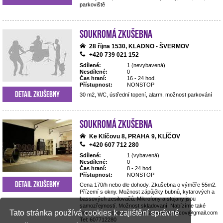
parkoviště
Soukromá zkušebna
28 října 1530, KLADNO - ŠVERMOV
+420 739 021 152
Sdílené:
1 (nevybavená)
Nesdílené:
0
Čas hraní:
16 - 24 hod.
Přístupnost:
NONSTOP
Detail zkušebny
30 m2, WC, ústřední topení, alarm, možnost parkování
Soukromá zkušebna
Ke Klíčovu 8, PRAHA 9, KLÍČOV
+420 607 712 280
Sdílené:
1 (vybavená)
Nesdílené:
0
Čas hraní:
8 - 24 hod.
Přístupnost:
NONSTOP
Detail zkušebny
Cena 170/h nebo dle dohody. Zkušebna o výměře 55m2.
Přízemí s okny. Možnost zápůjčky bubnů, kytarových a
bassových zesilovačů. Mikrofony a stojany jsou
samozřejmostí. Možnost skladovaní. Nabízíme také
Tato stránka používá cookies k zajištění správné
dopravu na koncerty. Email: zkusebna.klicov@gmail.com
Tel: 607712280