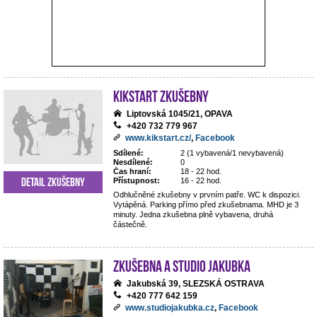
Kikstart zkušebny
Liptovská 1045/21, OPAVA
+420 732 779 967
www.kikstart.cz/
,
Facebook
Sdílené:
2 (1 vybavená/1 nevybavená)
Nesdílené:
0
Čas hraní:
18 - 22 hod.
Detail zkušebny
Přístupnost:
16 - 22 hod.
Odhlučněné zkušebny v prvním patře. WC k dispozici.
Vytápěná. Parking přímo před zkušebnama. MHD je 3
minuty. Jedna zkušebna plně vybavena, druhá
částečně.
Zkušebna a studio Jakubka
Jakubská 39, SLEZSKÁ OSTRAVA
+420 777 642 159
www.studiojakubka.cz
,
Facebook