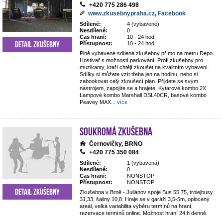
+420 775 286 498
www.zkusebnypraha.cz
,
Facebook
Sdílené:
4 (vybavené)
Nesdílené:
0
Čas hraní:
10 - 24 hod.
Detail zkušebny
Přístupnost:
10 - 24 hod.
Plně vybavené sdílené zkušebny přímo na metru Depo
Hostivař s možností parkování. Profi zkušebny pro
muzikanty, kteří chtějí zkoušet na kvalitním vybavení.
Sdílky si můžete vzít třeba jen na hodinu, nebo si
zabookovat celý zkoušecí plán. Přijdete se svým
nástrojem, zapojíte se a hrajete. Kytarové kombo 2X
Lampové kombo Marshall DSL40CR, basové kombo
Peavey MAX
...
více
Soukromá zkušebna
Černovičky, BRNO
+420 775 350 084
Sdílené:
1 (vybavená)
Nesdílené:
0
Čas hraní:
NONSTOP
Přístupnost:
NONSTOP
Detail zkušebny
Zkušebna v Brně - Juliánov spoje Bus 55,75, trolejbusy
31,33, šaliny 10,8. Hraje se v garáži 3,5-5m, oplocený
areál, velká variabilita výběru termínů na hraní,
rezervace termínů online. Možnost hraní 24 h denně.