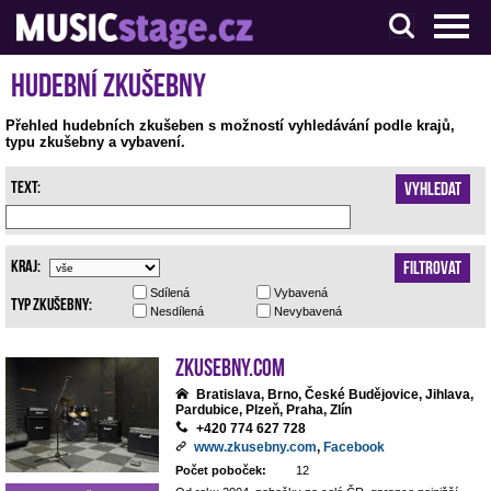
S muzikanty pro muzikanty
Hudební zkušebny
Přehled hudebních zkušeben s možností vyhledávání podle krajů,
typu zkušebny a vybavení.
Text:
Vyhledat
Kraj:
Filtrovat
Sdílená
Vybavená
Typ zkušebny:
Nesdílená
Nevybavená
Zkusebny.com
Bratislava, Brno, České Budějovice, Jihlava,
Pardubice, Plzeň, Praha, Zlín
+420 774 627 728
www.zkusebny.com
,
Facebook
Počet poboček:
12