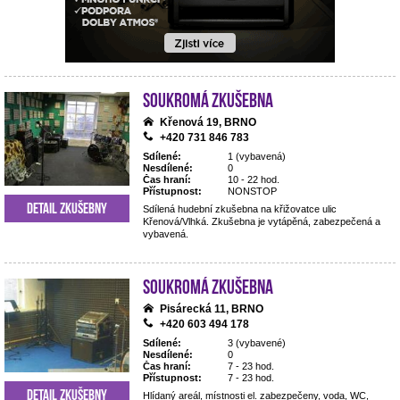
Soukromá zkušebna
Křenová 19, BRNO
+420 731 846 783
Sdílené:
1 (vybavená)
Nesdílené:
0
Čas hraní:
10 - 22 hod.
Přístupnost:
NONSTOP
Detail zkušebny
Sdílená hudební zkušebna na křižovatce ulic
Křenová/Vlhká. Zkušebna je vytápěná, zabezpečená a
vybavená.
Soukromá zkušebna
Pisárecká 11, BRNO
+420 603 494 178
Sdílené:
3 (vybavené)
Nesdílené:
0
Čas hraní:
7 - 23 hod.
Přístupnost:
7 - 23 hod.
Detail zkušebny
Hlídaný areál, místnosti el. zabezpečeny, voda, WC,