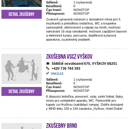
Sdílené:
1 (vybavená)
Nesdílené:
0
Čas hraní:
NONSTOP
Detail zkušebny
Přístupnost:
NONSTOP
Zvukově upravená místnost s dostatkem místa pro 5
muzikantů a pohodlnou sedačkou, WC a koupelna
samostatně, občerstvení a nápoje na místě, možnost
nahrávání 16 stop simultanně. možnost zapůjčení basové
a elektrické kytary, percusse, doplňková kytarová
aparatura, za jednotný poplatek.
Zkušebna VSCZ Vyškov
Sídliště osvobození 670, VYŠKOV 68201
+420 736 784 393
vscz.cz
Sdílené:
1 (vybavená)
Nesdílené:
0
Čas hraní:
NONSTOP
Detail zkušebny
Přístupnost:
NONSTOP
K dispozici lednička, posezení, stoly, stolní fotbal, šipky,
místo pro uskladnění aparátu, WC. Parkoviště pro
kapely za Hruškou (nakládací rampa). Dobře dostupné
z MHD linky 150 a 144 zastávka „Vyškov, Hotel Dukla“.
Zkušebny Brno