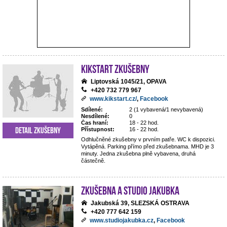
Kikstart zkušebny
Liptovská 1045/21, OPAVA
+420 732 779 967
www.kikstart.cz/
,
Facebook
Sdílené:
2 (1 vybavená/1 nevybavená)
Nesdílené:
0
Čas hraní:
18 - 22 hod.
Detail zkušebny
Přístupnost:
16 - 22 hod.
Odhlučněné zkušebny v prvním patře. WC k dispozici.
Vytápěná. Parking přímo před zkušebnama. MHD je 3
minuty. Jedna zkušebna plně vybavena, druhá
částečně.
Zkušebna a studio Jakubka
Jakubská 39, SLEZSKÁ OSTRAVA
+420 777 642 159
www.studiojakubka.cz
,
Facebook