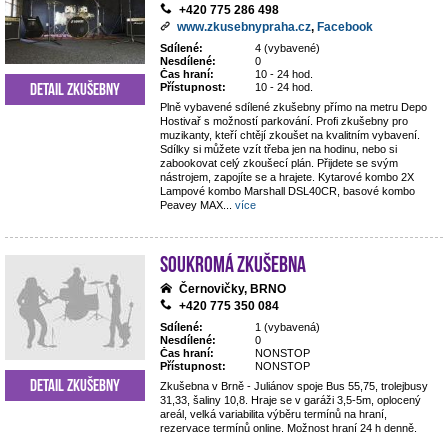
+420 775 286 498
www.zkusebnypraha.cz
,
Facebook
Sdílené:
4 (vybavené)
Nesdílené:
0
Čas hraní:
10 - 24 hod.
Detail zkušebny
Přístupnost:
10 - 24 hod.
Plně vybavené sdílené zkušebny přímo na metru Depo
Hostivař s možností parkování. Profi zkušebny pro
muzikanty, kteří chtějí zkoušet na kvalitním vybavení.
Sdílky si můžete vzít třeba jen na hodinu, nebo si
zabookovat celý zkoušecí plán. Přijdete se svým
nástrojem, zapojíte se a hrajete. Kytarové kombo 2X
Lampové kombo Marshall DSL40CR, basové kombo
Peavey MAX
...
více
Soukromá zkušebna
Černovičky, BRNO
+420 775 350 084
Sdílené:
1 (vybavená)
Nesdílené:
0
Čas hraní:
NONSTOP
Přístupnost:
NONSTOP
Detail zkušebny
Zkušebna v Brně - Juliánov spoje Bus 55,75, trolejbusy
31,33, šaliny 10,8. Hraje se v garáži 3,5-5m, oplocený
areál, velká variabilita výběru termínů na hraní,
rezervace termínů online. Možnost hraní 24 h denně.