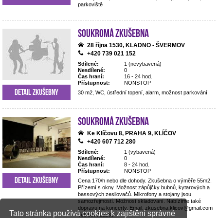
parkoviště
Soukromá zkušebna
28 října 1530, KLADNO - ŠVERMOV
+420 739 021 152
Sdílené:
1 (nevybavená)
Nesdílené:
0
Čas hraní:
16 - 24 hod.
Přístupnost:
NONSTOP
Detail zkušebny
30 m2, WC, ústřední topení, alarm, možnost parkování
Soukromá zkušebna
Ke Klíčovu 8, PRAHA 9, KLÍČOV
+420 607 712 280
Sdílené:
1 (vybavená)
Nesdílené:
0
Čas hraní:
8 - 24 hod.
Přístupnost:
NONSTOP
Detail zkušebny
Cena 170/h nebo dle dohody. Zkušebna o výměře 55m2.
Přízemí s okny. Možnost zápůjčky bubnů, kytarových a
bassových zesilovačů. Mikrofony a stojany jsou
samozřejmostí. Možnost skladovaní. Nabízíme také
dopravu na koncerty. Email: zkusebna.klicov@gmail.com
Tato stránka používá cookies k zajištění správné
Tel: 607712280