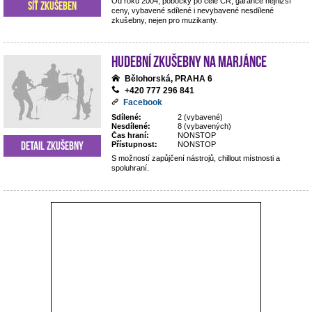
Od roku 2004, pobočky po celé ČR, garance nejnižší
Síť zkušeben
ceny, vybavené sdílené i nevybavené nesdílené
zkušebny, nejen pro muzikanty.
Hudební zkušebny Na Marjánce
Bělohorská, PRAHA 6
+420 777 296 841
Facebook
Sdílené:
2 (vybavené)
Nesdílené:
8 (vybavených)
Čas hraní:
NONSTOP
Detail zkušebny
Přístupnost:
NONSTOP
S možností zapůjčení nástrojů, chillout místnosti a
spoluhraní.