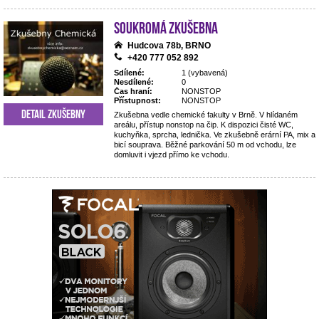
Soukromá zkušebna
Hudcova 78b, BRNO
+420 777 052 892
Sdílené:
1 (vybavená)
Nesdílené:
0
Čas hraní:
NONSTOP
Přístupnost:
NONSTOP
Detail zkušebny
Zkušebna vedle chemické fakulty v Brně. V hlídaném
areálu, přístup nonstop na čip. K dispozici čisté WC,
kuchyňka, sprcha, lednička. Ve zkušebně erární PA, mix a
bicí souprava. Běžné parkování 50 m od vchodu, lze
domluvit i vjezd přímo ke vchodu.