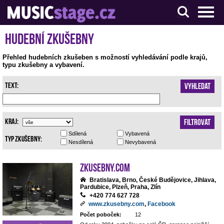
S muzikanty pro muzikanty
Hudební zkušebny
Přehled hudebních zkušeben s možností vyhledávání podle krajů,
typu zkušebny a vybavení.
Text:
Vyhledat
Kraj:
Filtrovat
Sdílená
Vybavená
Typ zkušebny:
Nesdílená
Nevybavená
Zkusebny.com
Bratislava, Brno, České Budějovice, Jihlava,
Pardubice, Plzeň, Praha, Zlín
+420 774 627 728
www.zkusebny.com
,
Facebook
Počet poboček:
12