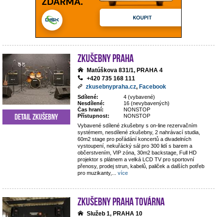
Zkušebny Praha
Matúškova 831/1, PRAHA 4
+420 735 168 111
zkusebnypraha.cz
,
Facebook
Sdílené:
4 (vybavené)
Nesdílené:
16 (nevybavených)
Čas hraní:
NONSTOP
Detail zkušebny
Přístupnost:
NONSTOP
Vybavené sdílené zkušebny s on-line rezervačním
systémem, nesdílené zkušebny, 2 nahrávací studia,
60m2 stage pro pořádání koncertů a divadelních
vystoupení, nekuřácký sál pro 300 lidí s barem a
občerstvením, VIP zóna, 30m2 backstage, Full HD
projektor s plátnem a velká LCD TV pro sportovní
přenosy, prodej strun, kabelů, paliček a dalších potřeb
pro muzikanty,
...
více
Zkušebny Praha Továrna
Služeb 1, PRAHA 10