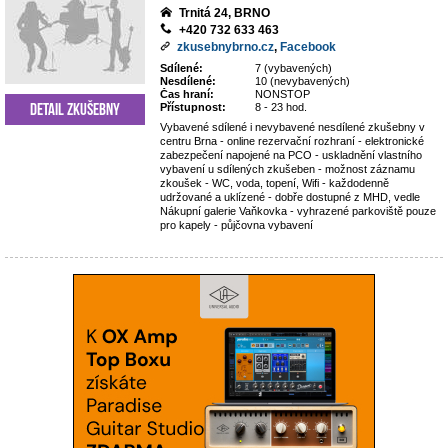
Trnitá 24, BRNO
+420 732 633 463
zkusebnybrno.cz
,
Facebook
Sdílené:
7 (vybavených)
Nesdílené:
10 (nevybavených)
Čas hraní:
NONSTOP
Detail zkušebny
Přístupnost:
8 - 23 hod.
Vybavené sdílené i nevybavené nesdílené zkušebny v
centru Brna - online rezervační rozhraní - elektronické
zabezpečení napojené na PCO - uskladnění vlastního
vybavení u sdílených zkušeben - možnost záznamu
zkoušek - WC, voda, topení, Wifi - každodenně
udržované a uklízené - dobře dostupné z MHD, vedle
Nákupní galerie Vaňkovka - vyhrazené parkoviště pouze
pro kapely - půjčovna vybavení