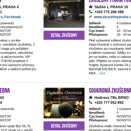
1, PRAHA 4
Služeb 1, PRAHA 10
11
+420 775 286 498
cz
,
Facebook
www.zkusebnypraha.
vybavené)
Sdílené:
4 (vybave
(nevybavených)
Nesdílené:
0
NSTOP
Čas hraní:
10 - 24 ho
Detail zkušebny
NSTOP
Přístupnost:
10 - 24 ho
ebny s on-line
Plně vybavené sdílené zkuše
, nesdílené zkušebny, 2
Depo Hostivař s možností par
2 stage pro pořádání
zkušebny pro muzikanty, kteří
h vystoupení, nekuřácký
kvalitním vybavení. Sdílky si
em a občerstvením, VIP
jen na hodinu, nebo si zaboo
Full HD projektor s
plán. Přijdete se svým nástro
V pro sportovní přenosy,
hrajete. Kytarové kombo 2X
aliček a dalších potřeb pro
Marshall DSL40CR, basové 
MAX
...
více
ebna
Soukromá zkušebn
RNO
Hudcova 78b, BRNO
84
+420 777 052 892
vybavená)
Sdílené:
1 (vybave
Nesdílené:
0
NSTOP
Čas hraní:
NONSTO
NSTOP
Přístupnost:
NONSTO
Detail zkušebny
ánov spoje Bus 55,75,
Zkušebna vedle chemické fak
 10,8. Hraje se v garáži
hlídaném areálu, přístup nons