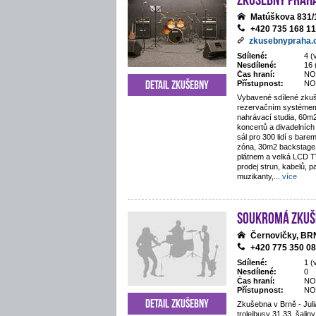
Matúškova 831/
+420 735 168 1
zkusebnypraha.
Sdílené:
4 (
Nesdílené:
16 
Čas hraní:
NO
Detail zkušebny
Přístupnost:
NO
Vybavené sdílené zkuš
rezervačním systémem
nahrávací studia, 60m
koncertů a divadelníc
sál pro 300 lidí s bar
zóna, 30m2 backstage, 
plátnem a velká LCD T
prodej strun, kabelů, p
muzikanty,
...
více
Soukromá zkuš
Černovičky, B
+420 775 350 0
Sdílené:
1 (
Nesdílené:
0
Čas hraní:
NO
Přístupnost:
NO
Detail zkušebny
Zkušebna v Brně - Juli
trolejbusy 31,33, šaliny