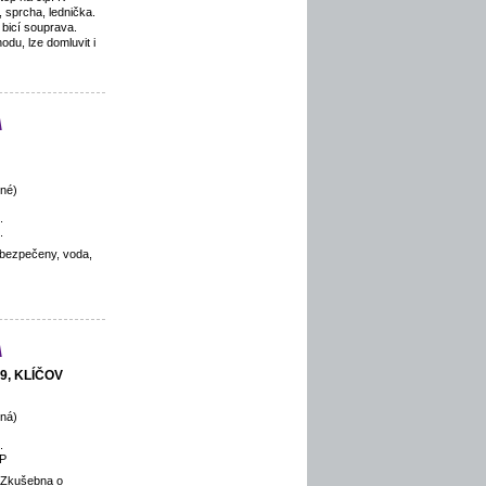
 sprcha, lednička.
 bicí souprava.
du, lze domluvit i
a
né)
.
.
zabezpečeny, voda,
a
 9, KLÍČOV
ná)
.
P
 Zkušebna o