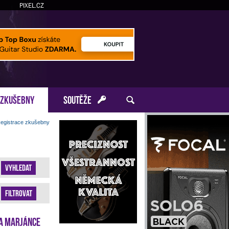
PIXEL.CZ
ZKUŠEBNY
SOUTĚŽE
egistrace zkušebny
Vyhledat
Filtrovat
a Marjánce