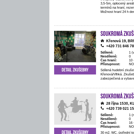
3,5-5m, oplocený areál,
termínů na hraní, reze
Možnost hraní 24 h de
Soukromá zkuš
Křenová 19, B
+420 731 846 7
Sdílené:
1 (
Nesdílené:
0
Čas hraní:
10 
Přístupnost:
NO
Detail zkušebny
Sdílená hudební zkušeb
Křenová/Vlhká. Zkušeb
zabezpečená a vybav
Soukromá zkuš
28 října 1530,
+420 739 021 1
Sdílené:
1 (
Nesdílené:
0
Čas hraní:
16 
Přístupnost:
NO
Detail zkušebny
30 m2, WC, ústřední t