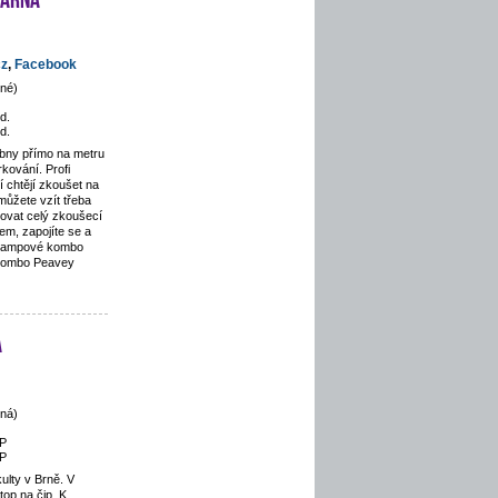
cz
,
Facebook
né)
d.
d.
bny přímo na metru
kování. Profi
 chtějí zkoušet na
 můžete vzít třeba
kovat celý zkoušecí
jem, zapojíte se a
 Lampové kombo
kombo Peavey
a
ná)
P
P
ulty v Brně. V
top na čip. K