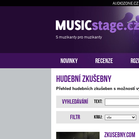
AUDIOZONE.CZ
S muzikanty pro muzikanty
NOVINKY
RECENZE
ROZ
Hudební zkušebny
Přehled hudebních zkušeben s možností vy
Vyhledávání
Text:
Filtr
Kraj:
Zkusebny.com