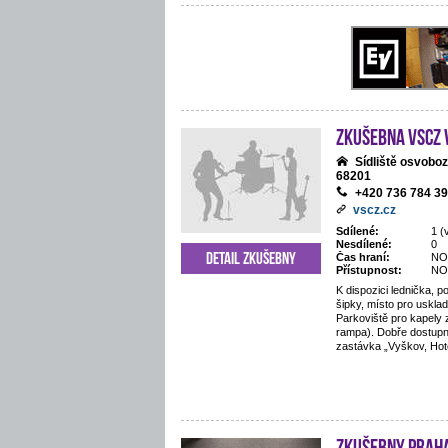
Zkušebna VSCZ
Sídliště osvobo
68201
+420 736 784 3
vscz.cz
Sdílené:
1 (
Nesdílené:
0
Detail zkušebny
Čas hraní:
NO
Přístupnost:
NO
K dispozici lednička, po
šipky, místo pro uskla
Parkoviště pro kapely
rampa). Dobře dostupn
zastávka „Vyškov, Hote
Zkušebny Prah