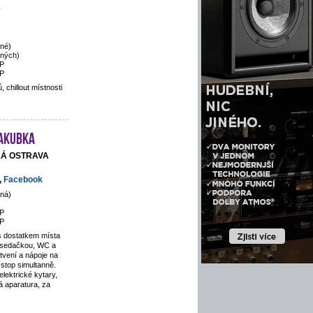
6
né)
ených)
P
P
 chillout místnosti
Jakubka
SKÁ OSTRAVA
,
Facebook
ná)
P
P
s dostatkem místa
 sedačkou, WC a
tvení a nápoje na
stop simultanně.
lektrické kytary,
 aparatura, za