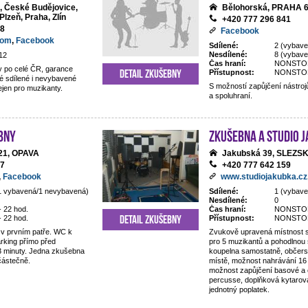
o, České Budějovice,
Bělohorská, PRAHA 
Plzeň, Praha, Zlín
+420 777 296 841
28
Facebook
com
,
Facebook
Sdílené:
2 (vybave
Nesdílené:
8 (vybav
12
Čas hraní:
NONSTO
 po celé ČR, garance
Detail zkušebny
Přístupnost:
NONSTO
é sdílené i nevybavené
S možností zapůjčení nástrojů,
jen pro muzikanty.
a spoluhraní.
bny
Zkušebna a studio 
/21, OPAVA
Jakubská 39, SLEZ
67
+420 777 642 159
,
Facebook
www.studiojakubka.cz
1 vybavená/1 nevybavená)
Sdílené:
1 (vybave
Nesdílené:
0
- 22 hod.
Čas hraní:
NONSTO
Detail zkušebny
- 22 hod.
Přístupnost:
NONSTO
v prvním patře. WC k
Zvukově upravená místnost 
arking přímo před
pro 5 muzikantů a pohodlnou
 minuty. Jedna zkušebna
koupelna samostatně, občers
částečně.
místě, možnost nahrávání 16 
možnost zapůjčení basové a e
percusse, doplňková kytarová
jednotný poplatek.