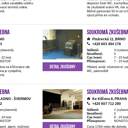
 velká variabilita výběru
dispozici čisté WC, kuchyňka,
rvace termínů online.
Ve zkušebně erární PA, mix a
nně.
Běžné parkování 50 m od vcho
vjezd přímo ke vchodu.
ebna
Soukromá zkušebn
RNO
Pisárecká 11, BRNO
83
+420 603 494 178
vybavená)
Sdílené:
3 (vybave
Nesdílené:
0
- 22 hod.
Čas hraní:
7 - 23 hod
NSTOP
Přístupnost:
7 - 23 hod
Detail zkušebny
na na křižovatce ulic
Hlídaný areál, místnosti el. 
na je vytápěná,
WC, parkoviště
ená.
ebna
Soukromá zkušebn
 KLADNO - ŠVERMOV
Ke Klíčovu 8, PRAHA
52
+420 607 712 280
nevybavená)
Sdílené:
1 (vybave
Nesdílené:
0
- 24 hod.
Čas hraní:
8 - 24 hod
NSTOP
Přístupnost:
NONSTO
Detail zkušebny
opení, alarm, možnost
Cena 170/h nebo dle dohody.