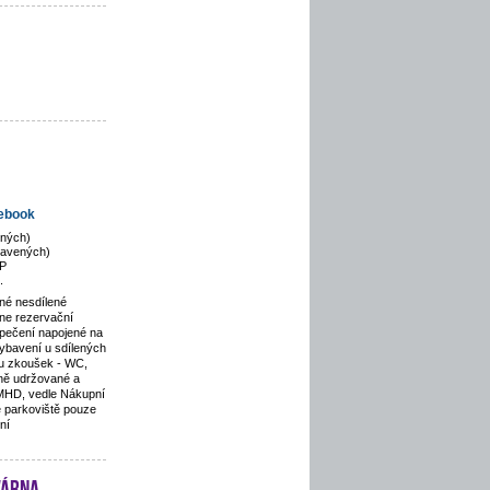
ebook
ených)
bavených)
P
.
né nesdílené
ine rezervační
zpečení napojené na
ybavení u sdílených
u zkoušek - WC,
nně udržované a
 MHD, vedle Nákupní
é parkoviště pouze
ní
várna