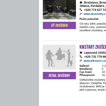
Bratislava, Brn
Jihlava, Pardubice, 
+420 774 627 7
www.zkusebny.
Počet poboček:
Od roku 2004, pobočky
Síť zkušeben
nejnižší ceny, vybaven
nesdílené zkušebny, ne
Kikstart zkuše
Liptovská 1045
+420 732 779 9
www.kikstart.cz/
Sdílené:
2 (
Nesdílené:
0
Čas hraní:
18 
Detail zkušebny
Přístupnost:
16 
Odhlučněné zkušebny 
dispozici. Vytápěná. P
zkušebnama. MHD je 3
plně vybavena, druhá 