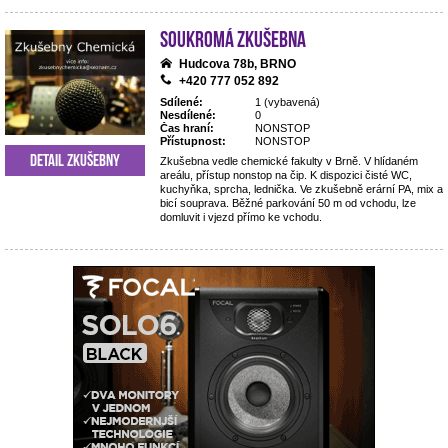
Soukromá zkušebna
Hudcova 78b, BRNO
+420 777 052 892
Sdílené:
1 (vybavená)
Nesdílené:
0
Čas hraní:
NONSTOP
Přístupnost:
NONSTOP
Detail zkušebny
Zkušebna vedle chemické fakulty v Brně. V hlídaném
areálu, přístup nonstop na čip. K dispozici čisté WC,
kuchyňka, sprcha, lednička. Ve zkušebně erární PA, mix a
bicí souprava. Běžné parkování 50 m od vchodu, lze
domluvit i vjezd přímo ke vchodu.