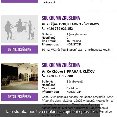
parkoviště
Soukromá zkušebna
28 října 1530, KLADNO - ŠVERMOV
+420 739 021 152
Sdílené:
1 (nevybavená)
Nesdílené:
0
Čas hraní:
16 - 24 hod.
Přístupnost:
NONSTOP
Detail zkušebny
30 m2, WC, ústřední topení, alarm, možnost parkování
Soukromá zkušebna
Ke Klíčovu 8, PRAHA 9, KLÍČOV
+420 607 712 280
Sdílené:
1 (vybavená)
Nesdílené:
0
Čas hraní:
8 - 24 hod.
Přístupnost:
NONSTOP
Detail zkušebny
Cena 170/h nebo dle dohody. Zkušebna o výměře 55m2.
Přízemí s okny. Možnost zápůjčky bubnů, kytarových a
bassových zesilovačů. Mikrofony a stojany jsou
samozřejmostí. Možnost skladovaní. Nabízíme také
Tato stránka používá cookies k zajištění správné
dopravu na koncerty. Email: zkusebna.klicov@gmail.com
Tel: 607712280