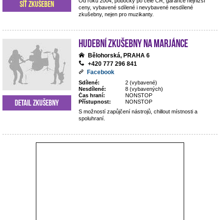
Od roku 2004, pobočky po celé ČR, garance nejnižší
Síť zkušeben
ceny, vybavené sdílené i nevybavené nesdílené
zkušebny, nejen pro muzikanty.
Hudební zkušebny Na Marjánce
Bělohorská, PRAHA 6
+420 777 296 841
Facebook
Sdílené:
2 (vybavené)
Nesdílené:
8 (vybavených)
Čas hraní:
NONSTOP
Detail zkušebny
Přístupnost:
NONSTOP
S možností zapůjčení nástrojů, chillout místnosti a
spoluhraní.