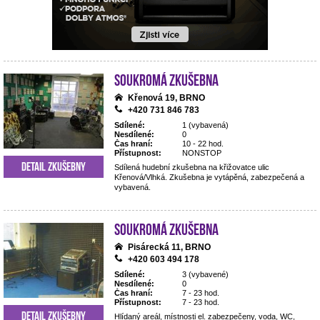
Soukromá zkušebna
Křenová 19, BRNO
+420 731 846 783
Sdílené:
1 (vybavená)
Nesdílené:
0
Čas hraní:
10 - 22 hod.
Přístupnost:
NONSTOP
Detail zkušebny
Sdílená hudební zkušebna na křižovatce ulic
Křenová/Vlhká. Zkušebna je vytápěná, zabezpečená a
vybavená.
Soukromá zkušebna
Pisárecká 11, BRNO
+420 603 494 178
Sdílené:
3 (vybavené)
Nesdílené:
0
Čas hraní:
7 - 23 hod.
Přístupnost:
7 - 23 hod.
Detail zkušebny
Hlídaný areál, místnosti el. zabezpečeny, voda, WC,