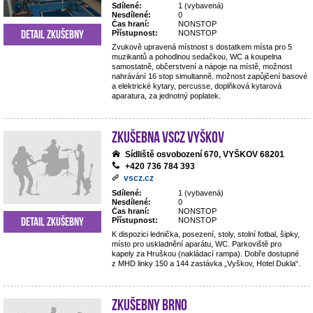
Sdílené:
1 (vybavená)
Nesdílené:
0
Čas hraní:
NONSTOP
Detail zkušebny
Přístupnost:
NONSTOP
Zvukově upravená místnost s dostatkem místa pro 5
muzikantů a pohodlnou sedačkou, WC a koupelna
samostatně, občerstvení a nápoje na místě, možnost
nahrávání 16 stop simultanně. možnost zapůjčení basové
a elektrické kytary, percusse, doplňková kytarová
aparatura, za jednotný poplatek.
Zkušebna VSCZ Vyškov
Sídliště osvobození 670, VYŠKOV 68201
+420 736 784 393
vscz.cz
Sdílené:
1 (vybavená)
Nesdílené:
0
Čas hraní:
NONSTOP
Detail zkušebny
Přístupnost:
NONSTOP
K dispozici lednička, posezení, stoly, stolní fotbal, šipky,
místo pro uskladnění aparátu, WC. Parkoviště pro
kapely za Hruškou (nakládací rampa). Dobře dostupné
z MHD linky 150 a 144 zastávka „Vyškov, Hotel Dukla“.
Zkušebny Brno