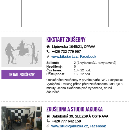
Kikstart zkušebny
Liptovská 1045/21, OPAVA
+420 732 779 967
www.kikstart.cz/
,
Facebook
Sdílené:
2 (1 vybavená/1 nevybavená)
Nesdílené:
0
Čas hraní:
18 - 22 hod.
Detail zkušebny
Přístupnost:
16 - 22 hod.
Odhlučněné zkušebny v prvním patře. WC k dispozici.
Vytápěná. Parking přímo před zkušebnama. MHD je 3
minuty. Jedna zkušebna plně vybavena, druhá
částečně.
Zkušebna a studio Jakubka
Jakubská 39, SLEZSKÁ OSTRAVA
+420 777 642 159
www.studiojakubka.cz
,
Facebook