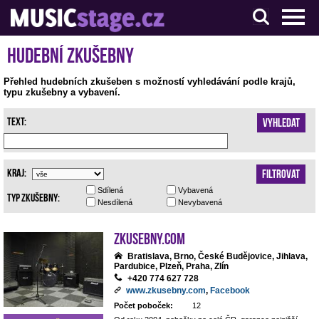
S muzikanty pro muzikanty
Hudební zkušebny
Přehled hudebních zkušeben s možností vyhledávání podle krajů,
typu zkušebny a vybavení.
Text:
Vyhledat
Kraj:
Filtrovat
Sdílená
Vybavená
Typ zkušebny:
Nesdílená
Nevybavená
Zkusebny.com
Bratislava, Brno, České Budějovice, Jihlava,
Pardubice, Plzeň, Praha, Zlín
+420 774 627 728
www.zkusebny.com
,
Facebook
Počet poboček:
12