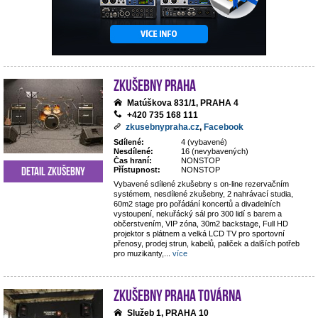
Zkušebny Praha
Matúškova 831/1, PRAHA 4
+420 735 168 111
zkusebnypraha.cz
,
Facebook
Sdílené:
4 (vybavené)
Nesdílené:
16 (nevybavených)
Čas hraní:
NONSTOP
Detail zkušebny
Přístupnost:
NONSTOP
Vybavené sdílené zkušebny s on-line rezervačním
systémem, nesdílené zkušebny, 2 nahrávací studia,
60m2 stage pro pořádání koncertů a divadelních
vystoupení, nekuřácký sál pro 300 lidí s barem a
občerstvením, VIP zóna, 30m2 backstage, Full HD
projektor s plátnem a velká LCD TV pro sportovní
přenosy, prodej strun, kabelů, paliček a dalších potřeb
pro muzikanty,
...
více
Zkušebny Praha Továrna
Služeb 1, PRAHA 10