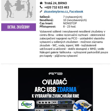
Trnitá 24, BRNO
+420 732 633 463
zkusebnybrno.cz
,
Facebook
Sdílené:
7 (vybavených)
Nesdílené:
10 (nevybavených)
Čas hraní:
NONSTOP
Detail zkušebny
Přístupnost:
8 - 23 hod.
Vybavené sdílené i nevybavené nesdílené zkušebny v
centru Brna - online rezervační rozhraní - elektronické
zabezpečení napojené na PCO - uskladnění vlastního
vybavení u sdílených zkušeben - možnost záznamu
zkoušek - WC, voda, topení, Wifi - každodenně
udržované a uklízené - dobře dostupné z MHD, vedle
Nákupní galerie Vaňkovka - vyhrazené parkoviště pouze
pro kapely - půjčovna vybavení