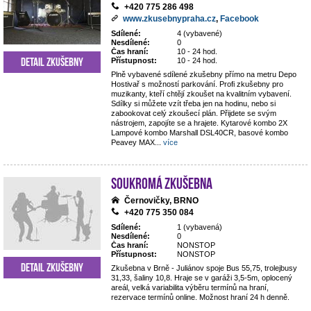
+420 775 286 498
www.zkusebnypraha.cz
,
Facebook
Sdílené:
4 (vybavené)
Nesdílené:
0
Čas hraní:
10 - 24 hod.
Detail zkušebny
Přístupnost:
10 - 24 hod.
Plně vybavené sdílené zkušebny přímo na metru Depo
Hostivař s možností parkování. Profi zkušebny pro
muzikanty, kteří chtějí zkoušet na kvalitním vybavení.
Sdílky si můžete vzít třeba jen na hodinu, nebo si
zabookovat celý zkoušecí plán. Přijdete se svým
nástrojem, zapojíte se a hrajete. Kytarové kombo 2X
Lampové kombo Marshall DSL40CR, basové kombo
Peavey MAX
...
více
Soukromá zkušebna
Černovičky, BRNO
+420 775 350 084
Sdílené:
1 (vybavená)
Nesdílené:
0
Čas hraní:
NONSTOP
Přístupnost:
NONSTOP
Detail zkušebny
Zkušebna v Brně - Juliánov spoje Bus 55,75, trolejbusy
31,33, šaliny 10,8. Hraje se v garáži 3,5-5m, oplocený
areál, velká variabilita výběru termínů na hraní,
rezervace termínů online. Možnost hraní 24 h denně.