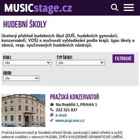
S muzikanty pro muzikanty
Hudební školy
Ucelený přehled hudebních škol (ZUŠ, hudebních gymnázií,
konzervatoří, VOŠ) s možností vyhledávání podle krajů, typu školy a
oborů, resp. vyučovaných hudebních nástrojů.
Kraj:
Typ školy:
Filtrovat
Obor:
Pražská konzervatoř
Na Rejdišti 1, PRAHA 1
222 321 837
e-mail
www.prgcons.cz
Pražská konzervatoř je šestiletá střední škola, poskytující úplné střední a vyšší
odborné vzdělání v oborech HUDBA, ZPĚV A HUDEBNĚ-DRAMATICKÉ UMĚNÍ.