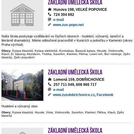
Základní umělecká škola
Husova 198, VELKÉ POPOVICE
724 304 692
e-mail
www.zus-popo.net
Naše škola poskytuje vzdělávání ve čtyřech oborech - hudební, výtvarný, taneční a
literárně dramatický. Máme odloučené pracoviště v Kunicích a pobočku v Kamenici (okres
Praha východ).
Obory:
Kytara klasická, Kytara elektrická, Kontrabas, Basová kytara, Housle, Violoncello,
Klavír, El. klávesy, Akordeon, Trubka, Saxofon, Klarinet, Flétna, Lesní roh, Bicí nástroje, Zpěv
klasický, Zpěv populární
Základní umělecká škola
Lomená 159, DOBŘICHOVICE
257 711 049, 608 966 717
e-mail
www.zusdobrichovice.cz
,
Facebook
Hudební a výtvarný obor.
Obory:
Kytara klasická, Housle, Viola, Violoncello, Saxofon, Klarinet, Flétna, Klavír, Zpěv
klasický
Základní umělecká škola