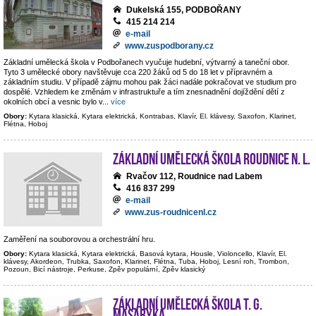
Dukelská 155, PODBOŘANY
415 214 214
e-mail
www.zuspodborany.cz
Základní umělecká škola v Podbořanech vyučuje hudební, výtvarný a taneční obor.
Tyto 3 umělecké obory navštěvuje cca 220 žáků od 5 do 18 let v přípravném a
základním studiu. V případě zájmu mohou pak žáci nadále pokračovat ve studium pro
dospělé. Vzhledem ke změnám v infrastruktuře a tím znesnadnění dojíždění dětí z
okolních obcí a vesnic bylo v
...
více
Obory:
Kytara klasická, Kytara elektrická, Kontrabas, Klavír, El. klávesy, Saxofon, Klarinet,
Flétna, Hoboj
Základní umělecká škola Roudnice n. L.
Rvačov 112, Roudnice nad Labem
416 837 299
e-mail
www.zus-roudnicenl.cz
Zaměření na souborovou a orchestrální hru.
Obory:
Kytara klasická, Kytara elektrická, Basová kytara, Housle, Violoncello, Klavír, El.
klávesy, Akordeon, Trubka, Saxofon, Klarinet, Flétna, Tuba, Hoboj, Lesní roh, Trombon,
Pozoun, Bicí nástroje, Perkuse, Zpěv populární, Zpěv klasický
Základní umělecká škola T. G.
Masaryka