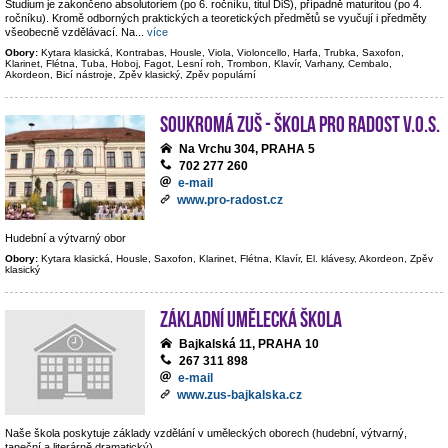
Studium je zakončeno absolutoriem (po 6. ročníku, titul DiS), případně maturitou (po 4.
ročníku). Kromě odborných praktických a teoretických předmětů se vyučují i předměty
všeobecně vzdělávací. Na
...
více
Obory:
Kytara klasická, Kontrabas, Housle, Viola, Violoncello, Harfa, Trubka, Saxofon,
Klarinet, Flétna, Tuba, Hoboj, Fagot, Lesní roh, Trombon, Klavír, Varhany, Cembalo,
Akordeon, Bicí nástroje, Zpěv klasický, Zpěv populární
Soukromá ZUŠ - Škola pro radost v.o.s.
Na Vrchu 304, PRAHA 5
702 277 260
e-mail
www.pro-radost.cz
Hudební a výtvarný obor
Obory:
Kytara klasická, Housle, Saxofon, Klarinet, Flétna, Klavír, El. klávesy, Akordeon, Zpěv
klasický
Základní umělecká škola
Bajkalská 11, PRAHA 10
267 311 898
e-mail
www.zus-bajkalska.cz
Naše škola poskytuje základy vzdělání v uměleckých oborech (hudební, výtvarný,
taneční a literárně dramatický).