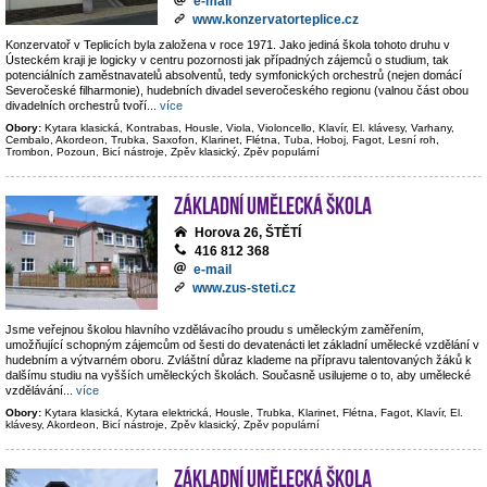
e-mail
www.konzervatorteplice.cz
Konzervatoř v Teplicích byla založena v roce 1971. Jako jediná škola tohoto druhu v
Ústeckém kraji je logicky v centru pozornosti jak případných zájemců o studium, tak
potenciálních zaměstnavatelů absolventů, tedy symfonických orchestrů (nejen domácí
Severočeské filharmonie), hudebních divadel severočeského regionu (valnou část obou
divadelních orchestrů tvoří
...
více
Obory:
Kytara klasická, Kontrabas, Housle, Viola, Violoncello, Klavír, El. klávesy, Varhany,
Cembalo, Akordeon, Trubka, Saxofon, Klarinet, Flétna, Tuba, Hoboj, Fagot, Lesní roh,
Trombon, Pozoun, Bicí nástroje, Zpěv klasický, Zpěv populární
Základní umělecká škola
Horova 26, ŠTĚTÍ
416 812 368
e-mail
www.zus-steti.cz
Jsme veřejnou školou hlavního vzdělávacího proudu s uměleckým zaměřením,
umožňující schopným zájemcům od šesti do devatenácti let základní umělecké vzdělání v
hudebním a výtvarném oboru. Zvláštní důraz klademe na přípravu talentovaných žáků k
dalšímu studiu na vyšších uměleckých školách. Současně usilujeme o to, aby umělecké
vzdělávání
...
více
Obory:
Kytara klasická, Kytara elektrická, Housle, Trubka, Klarinet, Flétna, Fagot, Klavír, El.
klávesy, Akordeon, Bicí nástroje, Zpěv klasický, Zpěv populární
Základní umělecká škola