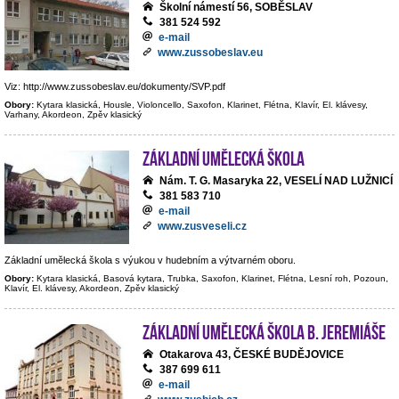
Školní námestí 56, SOBĚSLAV
381 524 592
e-mail
www.zussobeslav.eu
Viz: http://www.zussobeslav.eu/dokumenty/SVP.pdf
Obory:
Kytara klasická, Housle, Violoncello, Saxofon, Klarinet, Flétna, Klavír, El. klávesy,
Varhany, Akordeon, Zpěv klasický
Základní umělecká škola
Nám. T. G. Masaryka 22, VESELÍ NAD LUŽNICÍ
381 583 710
e-mail
www.zusveseli.cz
Základní umělecká škola s výukou v hudebním a výtvarném oboru.
Obory:
Kytara klasická, Basová kytara, Trubka, Saxofon, Klarinet, Flétna, Lesní roh, Pozoun,
Klavír, El. klávesy, Akordeon, Zpěv klasický
Základní umělecká škola B. Jeremiáše
Otakarova 43, ČESKÉ BUDĚJOVICE
387 699 611
e-mail