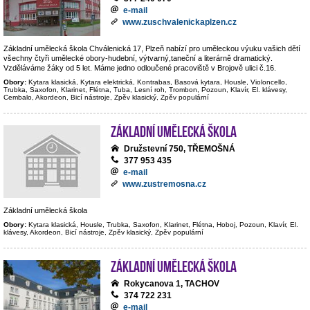
e-mail
www.zuschvalenickaplzen.cz
Základní umělecká škola Chválenická 17, Plzeň nabízí pro uměleckou výuku vašich dětí
všechny čtyři umělecké obory-hudební, výtvarný,taneční a literárně dramatický.
Vzděláváme žáky od 5 let. Máme jedno odloučené pracoviště v Brojově ulici č.16.
Obory:
Kytara klasická, Kytara elektrická, Kontrabas, Basová kytara, Housle, Violoncello,
Trubka, Saxofon, Klarinet, Flétna, Tuba, Lesní roh, Trombon, Pozoun, Klavír, El. klávesy,
Cembalo, Akordeon, Bicí nástroje, Zpěv klasický, Zpěv populární
Základní umělecká škola
Družstevní 750, TŘEMOŠNÁ
377 953 435
e-mail
www.zustremosna.cz
Základní umělecká škola
Obory:
Kytara klasická, Housle, Trubka, Saxofon, Klarinet, Flétna, Hoboj, Pozoun, Klavír, El.
klávesy, Akordeon, Bicí nástroje, Zpěv klasický, Zpěv populární
Základní umělecká škola
Rokycanova 1, TACHOV
374 722 231
e-mail