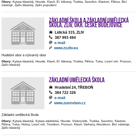
Obory:
Kytara klasická, Housle, Klavír, El. klávesy, Trubka, Saxofon, Klarinet, Flétna, Bicí
nástroje, Zpěv klasický, Zpěv populární
Základní škola a Základní umělecká
škola, Zliv, okr. České Budějovice
Lidická 315, ZLIV
387 993 494
e-mail
www.zszliv.eu
Hudební obor a výtvarný obor
Obory:
Kytara klasická, Housle, Klavír, El. klávesy, Trubka, Flétna, Tuba, Lesní roh, Pozoun,
Zpěv klasický
Základní umělecká škola
Hradební 24, TŘEBOŇ
384 722 326
e-mail
www.zustrebon.cz
Základní umělecká škola
Obory:
Kytara klasická, Kytara elektrická, Housle, Violoncello, Trubka, Saxofon, Klarinet,
Flétna, Tuba, Hoboj, Lesní roh, Trombon, Pozoun, Klavír, Varhany, Akordeon, Bicí nástroje,
Zpěv klasický