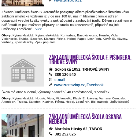
www.zusbjcb.cz
Základní umělecká škola B. Jeremiáše poskytuje dětem předškolního a školního věku
základní umělecké vzdělání již více než 100 let, naším hlavním cílem je udržení
dosavadní vysoké kvality výuky a pokračování v zachování tradic. Dětem se zájmem o
další studium pak možnost přípravy ke studiu na konzervatoři, případně na jiné
umělecky zaměřené
...
více
Obory:
Kytara klasická, Kytara elektrická, Kontrabas, Basová kytara, Housle, Viola,
Violoncello, Trubka, Saxofon, Klarinet, Flétna, Hoboj, Fagot, Lesní roh, Klavír, El. klávesy,
Varhany, Zpěv klasický, Zpěv populární
Základní umělecká škola F. Pišingera,
Trhové Sviny
Sokolská 1052, TRHOVÉ SVINY
380 120 540
e-mail
www.zustsviny.cz
,
Facebook
Škola má obor hudební, výtvarný a taneční. 40 zaměstnanců, 9 poboček.
Obory:
Kytara klasická, Housle, Viola, Violoncello, Klavír, El. klávesy, Varhany, Cembalo,
Akordeon, Trubka, Saxofon, Klarinet, Flétna, Hoboj, Lesní roh, Bicí nástroje, Zpěv klasický
Základní umělecká škola Oskara
Nedbala
Martínka Húsky 62, TÁBOR
381 252 025