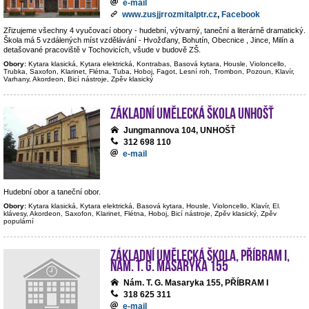
e-mail
www.zusjjrrozmitalptr.cz
,
Facebook
Zřizujeme všechny 4 vyučovací obory - hudební, výtvarný, taneční a literárně dramatický.
Škola má 5 vzdálených míst vzdělávání - Hvožďany, Bohutín, Obecnice , Jince, Milín a
detašované pracoviště v Tochovicích, všude v budově ZŠ.
Obory:
Kytara klasická, Kytara elektrická, Kontrabas, Basová kytara, Housle, Violoncello,
Trubka, Saxofon, Klarinet, Flétna, Tuba, Hoboj, Fagot, Lesní roh, Trombon, Pozoun, Klavír,
Varhany, Akordeon, Bicí nástroje, Zpěv klasický
Základní umělecká škola Unhošť
Jungmannova 104, UNHOŠŤ
312 698 110
e-mail
Hudební obor a taneční obor.
Obory:
Kytara klasická, Kytara elektrická, Basová kytara, Housle, Violoncello, Klavír, El.
klávesy, Akordeon, Saxofon, Klarinet, Flétna, Hoboj, Bicí nástroje, Zpěv klasický, Zpěv
populární
Základní umělecká škola, Příbram I,
nám. T. G. Masaryka 155
Nám. T. G. Masaryka 155, PŘÍBRAM I
318 625 311
e-mail