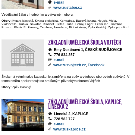
e-mail
www.zustabor.cz
Vzdělávání žáků v hudebním a výtvarném oboru.
Obory:
Kytara klasická, Kytara elektrická, Kontrabas, Basová kytara, Housle, Viola,
Violoncello, Trubka, Saxofon, Klarinet, Flétna, Tuba, Hoboj, Fagot, Lesní roh, Trombon,
Pozoun, Klavír, El. klávesy, Cembalo, Akordeon, Bicí nástroje, Zpěv klasický, Zpěv populární
Základní umělecká škola Vojtěch
Emy Destinové 1, ČESKÉ BUDĚJOVICE
776 834 357
e-mail
www.zusvojtech.cz
,
Facebook
Škola má velmi malou kapacitu, je zaměřena na zpěv a výchovu sborových zpěváků. V
tomto směru spolupracuje se smíšeným pěveckým sborem Vojtěch.
Obory:
Zpěv klasický
Základní umělecká škola, Kaplice,
Linecká 2
Linecká 2, KAPLICE
728 582 727
e-mail
www.zuskaplice.cz