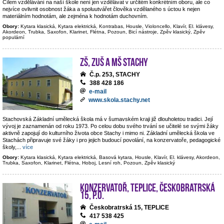
Cílem vzdělávání na naší škole není jen vzdělávat v určitém konkrétním oboru, ale co
nejvíce ovlivnit osobnost žáka a spoluutvářet člověka vzdělaného s úctou k nejen
materiálním hodnotám, ale zejména k hodnotám duchovním.
Obory:
Kytara klasická, Kytara elektrická, Kontrabas, Housle, Violoncello, Klavír, El. klávesy,
Akordeon, Trubka, Saxofon, Klarinet, Flétna, Pozoun, Bicí nástroje, Zpěv klasický, Zpěv
populární
ZŠ, ZUŠ a MŠ Stachy
Č.p. 253, STACHY
388 428 186
e-mail
www.skola.stachy.net
Stachovská Základní umělecká škola má v šumavském kraji již dlouholetou tradici. Její
vývoj je zaznamenán od roku 1973. Po celou dobu svého trvání se učitelé se svými žáky
aktivně zapojují do kulturního života obce Stachy i mimo ni. Základní umělecká škola ve
Stachách připravuje své žáky i pro jejich budoucí povolání, na konzervatoře, pedagogické
školy,
...
více
Obory:
Kytara klasická, Kytara elektrická, Basová kytara, Housle, Klavír, El. klávesy, Akordeon,
Trubka, Saxofon, Klarinet, Flétna, Hoboj, Lesní roh, Pozoun, Zpěv klasický
Konzervatoř, Teplice, Českobratrská
15, p.o.
Českobratrská 15, TEPLICE
417 538 425