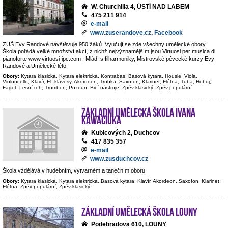
W. Churchilla 4, ÚSTÍ NAD LABEM
475 211 914
e-mail
www.zuserandove.cz
,
Facebook
ZUŠ Evy Randové navštěvuje 950 žáků. Vyučují se zde všechny umělecké obory.
Škola pořádá velké množství akcí, z nichž nejvýznamějším jsou Virtuosi per musica di
pianoforte www.virtuosi-ipc.com , Mládí s filharmoniky, Mistrovské pěvecké kurzy Evy
Randové a Umělecké léto.
Obory:
Kytara klasická, Kytara elektrická, Kontrabas, Basová kytara, Housle, Viola,
Violoncello, Klavír, El. klávesy, Akordeon, Trubka, Saxofon, Klarinet, Flétna, Tuba, Hoboj,
Fagot, Lesní roh, Trombon, Pozoun, Bicí nástroje, Zpěv klasický, Zpěv populární
Základní umělecká škola Ivana
Kawaciuka
Kubicových 2, Duchcov
417 835 357
e-mail
www.zusduchcov.cz
Škola vzdělává v hudebním, výtvarném a tanečním oboru.
Obory:
Kytara klasická, Kytara elektrická, Basová kytara, Klavír, Akordeon, Saxofon, Klarinet,
Flétna, Zpěv populární, Zpěv klasický
Základní umělecká škola Louny
Podebradova 610, LOUNY