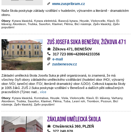
www.zuspribram.cz
Naše škola poskytuje základy vzdělání v hudebním, výtvarném a literárně - dramatickém
oboru.
Obory:
Kytara klasická, Kytara elektrická, Basová kytara, Housle, Violoncello, Klavír, El.
klávesy, Akordeon, Trubka, Saxofon, Klarinet, Flétna, Bicí nástroje, Zpěv klasický, Zpěv
populární
ZUŠ Josefa Suka Benešov, Žižkova 471
Žižkova 471, BENEŠOV
317 723 006+420604233356
e-mail
zusbenesov.cz
Základní umělecká škola Josefa Suka je plně organizovaná, to znamená, že má
všechny čtyři obory základního uměleckého vzdělávání (hudební obor /HO/, výtvarný
obor /VO/, taneční obor /TO/, literárně dramatický obor /LDO/). Celková kapacita školy
je 1005 žáků. ZUŠ J.Suka poskytuje vzdělání v Benešově a dalších pěti odloučených
pracovištích (Týnec nad
...
více
Obory:
Kytara klasická, Kontrabas, Housle, Viola, Violoncello, Klavír, El. klávesy, Varhany,
Akordeon, Trubka, Saxofon, Klarinet, Flétna, Tuba, Lesní roh, Trombon, Pozoun, Bicí
nástroje, Zpěv klasický, Zpěv populární
Základní umělecká škola
Chválenická 360, PLZEŇ
377 240 070