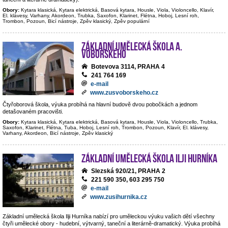
Obory:
Kytara klasická, Kytara elektrická, Basová kytara, Housle, Viola, Violoncello, Klavír,
El. klávesy, Varhany, Akordeon, Trubka, Saxofon, Klarinet, Flétna, Hoboj, Lesní roh,
Trombon, Pozoun, Bicí nástroje, Zpěv klasický, Zpěv populární
Základní umělecká škola A.
Voborského
Botevova 3114, PRAHA 4
241 764 169
e-mail
www.zusvoborskeho.cz
Čtyřoborová škola, výuka probíhá na hlavní budově dvou pobočkách a jednom
detašovaném pracovišti.
Obory:
Kytara klasická, Kytara elektrická, Basová kytara, Housle, Viola, Violoncello, Trubka,
Saxofon, Klarinet, Flétna, Tuba, Hoboj, Lesní roh, Trombon, Pozoun, Klavír, El. klávesy,
Varhany, Akordeon, Bicí nástroje, Zpěv klasický
Základní umělecká škola Ilji Hurníka
Slezská 920/21, PRAHA 2
221 590 350, 603 295 750
e-mail
www.zusihurnika.cz
Základní umělecká škola Ilji Hurníka nabízí pro uměleckou výuku vašich dětí všechny
čtyři umělecké obory - hudební, výtvarný, taneční a literárně-dramatický. Výuka probíhá