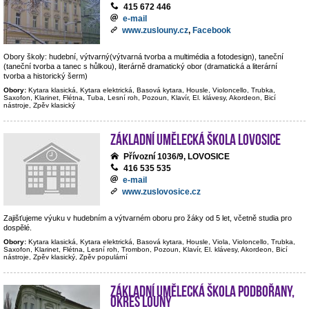
415 672 446
e-mail
www.zuslouny.cz
,
Facebook
Obory školy: hudební, výtvarný(výtvarná tvorba a multimédia a fotodesign), taneční
(taneční tvorba a tanec s hůlkou), literárně dramatický obor (dramatická a literární
tvorba a historický šerm)
Obory:
Kytara klasická, Kytara elektrická, Basová kytara, Housle, Violoncello, Trubka,
Saxofon, Klarinet, Flétna, Tuba, Lesní roh, Pozoun, Klavír, El. klávesy, Akordeon, Bicí
nástroje, Zpěv klasický
Základní umělecká škola Lovosice
Přívozní 1036/9, LOVOSICE
416 535 535
e-mail
www.zuslovosice.cz
Zajišťujeme výuku v hudebním a výtvarném oboru pro žáky od 5 let, včetně studia pro
dospělé.
Obory:
Kytara klasická, Kytara elektrická, Basová kytara, Housle, Viola, Violoncello, Trubka,
Saxofon, Klarinet, Flétna, Lesní roh, Trombon, Pozoun, Klavír, El. klávesy, Akordeon, Bicí
nástroje, Zpěv klasický, Zpěv populární
Základní umělecká škola Podbořany,
okres Louny