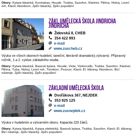
Obory:
Kytara klasická, Kontrabas, Housle, Trubka, Saxofon, Klarinet, Flétna, Hoboj, Lesní
roh, Klavír, Akordeon, Zpěv klasický, Zpěv populární
Zákl.umělecká škola Jindricha
Jindricha
Židovská 8, CHEB
354 422 993
e-mail
www.zuscheb.cz
Výuka ve všech oborech-hudební, taneční, literárně dramatický,výtvarný. Přípravný
ročník, 1.a 2. cyklus základního studia.
Obory:
Kytara klasická, Basová kytara, Housle, Viola, Violoncello, Trubka, Saxofon, Klarinet,
Flétna, Tuba, Hoboj, Lesní roh, Trombon, Pozoun, Klavír, El. klávesy, Akordeon, Bicí
nástroje, Zpěv klasický, Zpěv populární
Základní umělecká škola
Dvořákova 367, NEJDEK
353 925 125
e-mail
www.zusnejdek.cz
Výuka v hudebním a výtvarném oboru. Kapacita 220 žáků.
Obory:
Kytara klasická, Kytara elektrická, Basová kytara, Trubka, Saxofon, Klavír, El. klávesy,
Bicí nástroje, Zpěv klasický, Zpěv populární