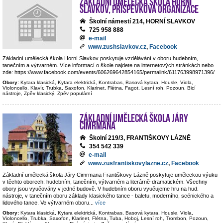
Základní umělecká škola Horní
Slavkov, příspěvková organizace
Školní námestí 214, HORNÍ SLAVKOV
725 958 888
e-mail
www.zushslavkov.cz
,
Facebook
Základní umělecká škola Horní Slavkov poskytuje vzdělávání v oboru hudebním,
tanečním a výtvarném. Více informací o škole najdete na internetových stránkách nebo
zde: https://www.facebook.com/events/606269642854165/permalink/611763998971396/
Obory:
Kytara klasická, Kytara elektrická, Kontrabas, Basová kytara, Housle, Viola,
Violoncello, Klavír, Trubka, Saxofon, Klarinet, Flétna, Fagot, Lesní roh, Pozoun, Bicí
nástroje, Zpěv klasický, Zpěv populární
Základní umělecká škola Járy
Cimrmana
Školní 219/3, FRANTIŠKOVY LÁZNĚ
354 542 339
e-mail
www.zusfrantiskovylazne.cz
,
Facebook
Základní umělecká škola Járy Cimrmana Františkovy Lázně poskytuje uměleckou výuku
v těchto oborech: hudebním, tanečním, výtvarném a literárně-dramatickém. Všechny
obory jsou vyučovány v jedné budově. V hudebním oboru vyučujeme hru na hud.
nástroje, v tanečním oboru základy klasického tance - baletu, moderního, scénického a
lidového tance. Ve výtvarném oboru
...
více
Obory:
Kytara klasická, Kytara elektrická, Kontrabas, Basová kytara, Housle, Viola,
Violoncello, Trubka, Saxofon, Klarinet, Flétna, Tuba, Hoboj, Lesní roh, Trombon, Pozoun,