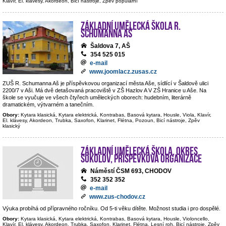
Klavír, El. klávesy, Akordeon, Bicí nástroje, Zpěv populární
Základní umělecká škola R.
Schumanna Aš
Šaldova 7, AŠ
354 525 015
e-mail
www.joomlacz.zusas.cz
ZUŠ R. Schumanna Aš je příspěvkovou organizací města Aše, sídlící v Šaldově ulici
2200/7 v Aši. Má dvě detašovaná pracoviště v ZŠ Hazlov A V ZŠ Hranice u Aše. Na
škole se vyučuje ve všech čtyřech uměleckých oborech: hudebním, literárně
dramatickém, výtvarném a tanečním.
Obory:
Kytara klasická, Kytara elektrická, Kontrabas, Basová kytara, Housle, Viola, Klavír,
El. klávesy, Akordeon, Trubka, Saxofon, Klarinet, Flétna, Pozoun, Bicí nástroje, Zpěv
klasický
Základní umělecká škola, okres
Sokolov, příspěvková organizace
Náměstí ČSM 693, CHODOV
352 352 352
e-mail
www.zus-chodov.cz
Výuka probíhá od přípravného ročníku. Od 5-ti věku dítěte. Možnost studia i pro dospělé.
Obory:
Kytara klasická, Kytara elektrická, Kontrabas, Basová kytara, Housle, Violoncello,
Klavír, El. klávesy, Akordeon, Trubka, Saxofon, Klarinet, Flétna, Lesní roh, Bicí nástroje, Zpěv