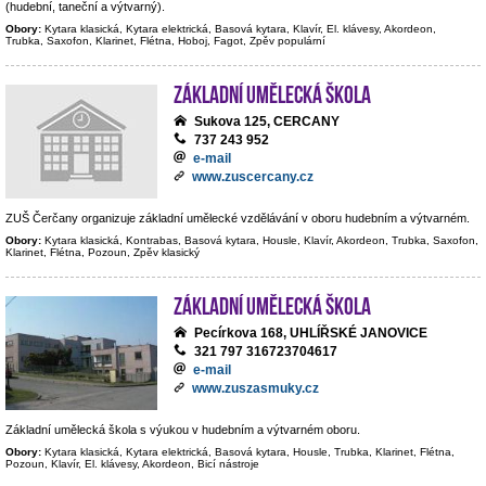
(hudební, taneční a výtvarný).
Obory:
Kytara klasická, Kytara elektrická, Basová kytara, Klavír, El. klávesy, Akordeon,
Trubka, Saxofon, Klarinet, Flétna, Hoboj, Fagot, Zpěv populární
Základní umělecká škola
Sukova 125, CERCANY
737 243 952
e-mail
www.zuscercany.cz
ZUŠ Čerčany organizuje základní umělecké vzdělávání v oboru hudebním a výtvarném.
Obory:
Kytara klasická, Kontrabas, Basová kytara, Housle, Klavír, Akordeon, Trubka, Saxofon,
Klarinet, Flétna, Pozoun, Zpěv klasický
Základní umělecká škola
Pecírkova 168, UHLÍŘSKÉ JANOVICE
321 797 316723704617
e-mail
www.zuszasmuky.cz
Základní umělecká škola s výukou v hudebním a výtvarném oboru.
Obory:
Kytara klasická, Kytara elektrická, Basová kytara, Housle, Trubka, Klarinet, Flétna,
Pozoun, Klavír, El. klávesy, Akordeon, Bicí nástroje