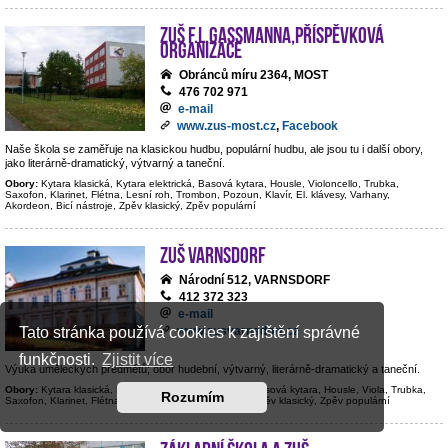
ZUŠ F.L.Gassmanna,příspěvková
organizace
Obránců míru 2364, MOST
476 702 971
e-mail
www.zus-most.cz
,
Facebook
Naše škola se zaměřuje na klasickou hudbu, populární hudbu, ale jsou tu i další obory,
jako literárně-dramatický, výtvarný a taneční.
Obory:
Kytara klasická, Kytara elektrická, Basová kytara, Housle, Violoncello, Trubka,
Saxofon, Klarinet, Flétna, Lesní roh, Trombon, Pozoun, Klavír, El. klávesy, Varhany,
Akordeon, Bicí nástroje, Zpěv klasický, Zpěv populární
ZUŠ Varnsdorf
Národní 512, VARNSDORF
412 372 323
e-mail
www.zusvarnsdorf.cz
Tato stránka používá cookies k zajištění správné
funkčnosti.
Zjistit více
Výuka uměleckých předmětů; obor hudební, výtvarný, literárně-dramatický a taneční.
Obory:
Kytara klasická, Kytara elektrická, Kontrabas, Basová kytara, Housle, Viola, Trubka,
Rozumím
Saxofon, Klarinet, Flétna, Hoboj, Klavír, Bicí nástroje, Zpěv klasický, Zpěv populární