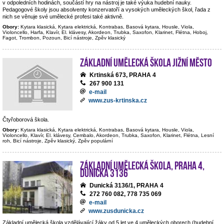
v odpoledních hodinách, součástí hry na nástroj je také výuka hudební nauky.
Pedagogové školy jsou absolventy konzervatoří a vysokých uměleckých škol, řada z
nich se věnuje své umělecké profesi také aktivně.
Obory:
Kytara klasická, Kytara elektrická, Kontrabas, Basová kytara, Housle, Viola,
Violoncello, Harfa, Klavír, El. klávesy, Akordeon, Trubka, Saxofon, Klarinet, Flétna, Hoboj,
Fagot, Trombon, Pozoun, Bicí nástroje, Zpěv klasický
Základní umělecká škola Jižní Město
Krtinská 673, PRAHA 4
267 900 131
e-mail
www.zus-krtinska.cz
Čtyřoborová škola.
Obory:
Kytara klasická, Kytara elektrická, Kontrabas, Basová kytara, Housle, Viola,
Violoncello, Klavír, El. klávesy, Cembalo, Akordeon, Trubka, Saxofon, Klarinet, Flétna, Lesní
roh, Bicí nástroje, Zpěv klasický, Zpěv populární
Základní umělecká škola, Praha 4,
Dunická 3136
Dunická 3136/1, PRAHA 4
272 760 082, 778 735 069
e-mail
www.zusdunicka.cz
Základní umělecká škola vzdělávající žáky od 5 let ve 4 uměleckých oborech (hudební,