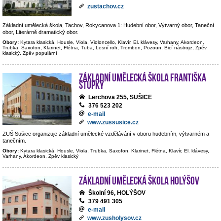
zustachov.cz
Základní umělecká škola, Tachov, Rokycanova 1: Hudební obor, Výtvarný obor, Taneční
obor, Literárně dramatický obor.
Obory:
Kytara klasická, Housle, Viola, Violoncello, Klavír, El. klávesy, Varhany, Akordeon,
Trubka, Saxofon, Klarinet, Flétna, Tuba, Lesní roh, Trombon, Pozoun, Bicí nástroje, Zpěv
klasický, Zpěv populární
Základní umělecká škola Františka
Stupky
Lerchova 255, SUŠICE
376 523 202
e-mail
www.zussusice.cz
ZUŠ Sušice organizuje základní umělecké vzdělávání v oboru hudebním, výtvarném a
tanečním.
Obory:
Kytara klasická, Housle, Viola, Trubka, Saxofon, Klarinet, Flétna, Klavír, El. klávesy,
Varhany, Akordeon, Zpěv klasický
Základní umělecká škola Holýšov
Školní 96, HOLÝŠOV
379 491 305
e-mail
www.zusholysov.cz