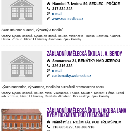
Náměstí 7. května 59, SEDLEC - PRČICE
317 834 248
e-mail
www.zus-sedlec.cz
Škola má obor hudební, výtvarný a taneční.
Obory:
Kytara klasická, Kytara elektrická, Housle, Violoncello, Trubka, Saxofon, Klarinet,
Flétna, Pozoun, Klavír, El. klávesy, Akordeon, Zpěv klasický
Základní umělecká škola J. A. Bendy
Smetanova 21, BENÁTKY NAD JIZEROU
326 316 338
e-mail
zusbenatky.webnode.cz
Výuka hudebního, výtvarného, tanečního a literárně dramatického oboru.
Obory:
Kytara klasická, Housle, Viola, Violoncello, Trubka, Saxofon, Klarinet, Flétna, Lesní
roh, Pozoun, Klavír, El. klávesy, Cembalo, Akordeon, Bicí nástroje, Zpěv klasický
Základní umělecká škola Jakuba Jana
Ryby Rožmitál pod Třemšínem
Náměstí 23, ROŽMITÁL POD TŘEMŠÍNEM
318 665 029, 728 206 918