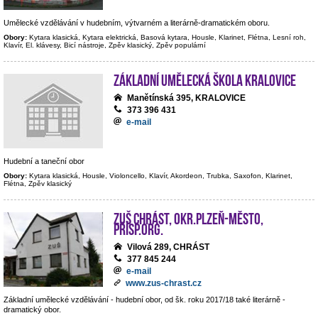
Umělecké vzdělávání v hudebním, výtvarném a literárně-dramatickém oboru.
Obory:
Kytara klasická, Kytara elektrická, Basová kytara, Housle, Klarinet, Flétna, Lesní roh,
Klavír, El. klávesy, Bicí nástroje, Zpěv klasický, Zpěv populární
Základní umělecká škola Kralovice
Manětínská 395, KRALOVICE
373 396 431
e-mail
Hudební a taneční obor
Obory:
Kytara klasická, Housle, Violoncello, Klavír, Akordeon, Trubka, Saxofon, Klarinet,
Flétna, Zpěv klasický
ZUŠ Chrást, okr.Plzeň-město,
přísp.org.
Vilová 289, CHRÁST
377 845 244
e-mail
www.zus-chrast.cz
Základní umělecké vzdělávání - hudební obor, od šk. roku 2017/18 také literárně -
dramatický obor.