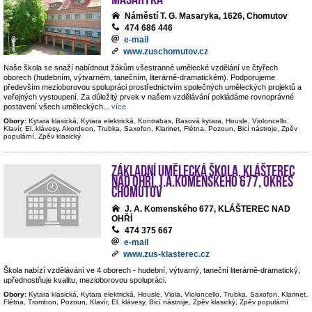
Náměstí T. G. Masaryka, 1626, Chomutov
474 686 446
e-mail
www.zuschomutov.cz
Naše škola se snaží nabídnout žákům všestranné umělecké vzdělání ve čtyřech
oborech (hudebním, výtvarném, tanečním, literárně-dramatickém). Podporujeme
především mezioborovou spolupráci prostřednictvím společných uměleckých projektů a
veřejných vystoupení. Za důležitý prvek v našem vzdělávání pokládáme rovnoprávné
postavení všech uměleckých
...
více
Obory:
Kytara klasická, Kytara elektrická, Kontrabas, Basová kytara, Housle, Violoncello,
Klavír, El. klávesy, Akordeon, Trubka, Saxofon, Klarinet, Flétna, Pozoun, Bicí nástroje, Zpěv
populární, Zpěv klasický
Základní umělecká škola, Klášterec
nad Ohří, J.A.Komenského 677, okres
Chomutov
J. A. Komenského 677, KLÁŠTEREC NAD
OHŘÍ
474 375 667
e-mail
www.zus-klasterec.cz
Škola nabízí vzdělávání ve 4 oborech - hudební, výtvarný, taneční literárně-dramatický,
upřednostňuje kvalitu, mezioborovou spolupráci.
Obory:
Kytara klasická, Kytara elektrická, Housle, Viola, Violoncello, Trubka, Saxofon, Klarinet,
Flétna, Trombon, Pozoun, Klavír, El. klávesy, Bicí nástroje, Zpěv klasický, Zpěv populární