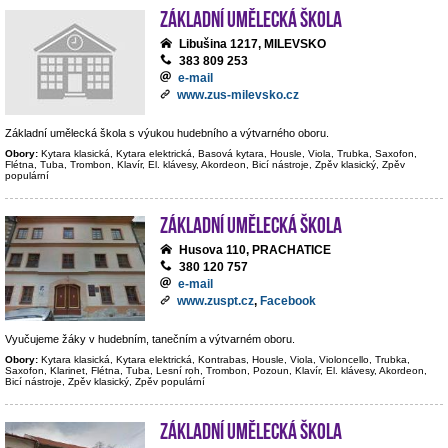
Základní umělecká škola
Libušina 1217, MILEVSKO
383 809 253
e-mail
www.zus-milevsko.cz
Základní umělecká škola s výukou hudebního a výtvarného oboru.
Obory:
Kytara klasická, Kytara elektrická, Basová kytara, Housle, Viola, Trubka, Saxofon,
Flétna, Tuba, Trombon, Klavír, El. klávesy, Akordeon, Bicí nástroje, Zpěv klasický, Zpěv
populární
Základní umělecká škola
Husova 110, PRACHATICE
380 120 757
e-mail
www.zuspt.cz
,
Facebook
Vyučujeme žáky v hudebním, tanečním a výtvarném oboru.
Obory:
Kytara klasická, Kytara elektrická, Kontrabas, Housle, Viola, Violoncello, Trubka,
Saxofon, Klarinet, Flétna, Tuba, Lesní roh, Trombon, Pozoun, Klavír, El. klávesy, Akordeon,
Bicí nástroje, Zpěv klasický, Zpěv populární
Základní umělecká škola