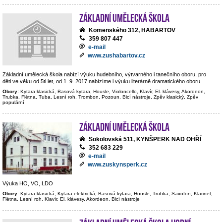
Základní umělecká škola
Komenského 312, HABARTOV
359 807 447
e-mail
www.zushabartov.cz
Základní umělecká škola nabízí výuku hudebního, výtvarného i tanečního oboru, pro
děti ve věku od 5ti let, od 1. 9. 2017 nabízíme i výuku literárně dramatického oboru
Obory:
Kytara klasická, Basová kytara, Housle, Violoncello, Klavír, El. klávesy, Akordeon,
Trubka, Flétna, Tuba, Lesní roh, Trombon, Pozoun, Bicí nástroje, Zpěv klasický, Zpěv
populární
Základní umělecká škola
Sokolovská 511, KYNŠPERK NAD OHŘÍ
352 683 229
e-mail
www.zuskynsperk.cz
Výuka HO, VO, LDO
Obory:
Kytara klasická, Kytara elektrická, Basová kytara, Housle, Trubka, Saxofon, Klarinet,
Flétna, Lesní roh, Klavír, El. klávesy, Akordeon, Bicí nástroje