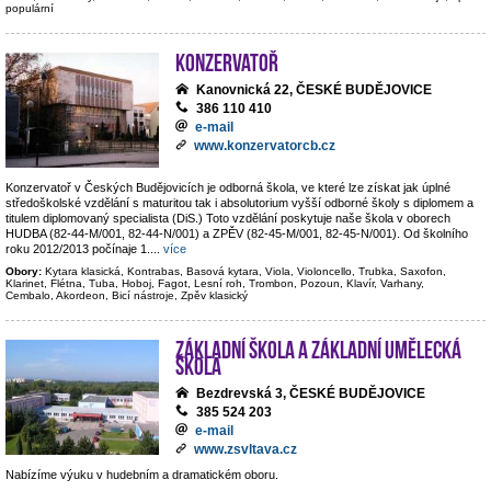
populární
Konzervatoř
Kanovnická 22, ČESKÉ BUDĚJOVICE
386 110 410
e-mail
www.konzervatorcb.cz
Konzervatoř v Českých Budějovicích je odborná škola, ve které lze získat jak úplné
středoškolské vzdělání s maturitou tak i absolutorium vyšší odborné školy s diplomem a
titulem diplomovaný specialista (DiS.) Toto vzdělání poskytuje naše škola v oborech
HUDBA (82-44-M/001, 82-44-N/001) a ZPĚV (82-45-M/001, 82-45-N/001). Od školního
roku 2012/2013 počínaje 1.
...
více
Obory:
Kytara klasická, Kontrabas, Basová kytara, Viola, Violoncello, Trubka, Saxofon,
Klarinet, Flétna, Tuba, Hoboj, Fagot, Lesní roh, Trombon, Pozoun, Klavír, Varhany,
Cembalo, Akordeon, Bicí nástroje, Zpěv klasický
Základní škola a základní umělecká
škola
Bezdrevská 3, ČESKÉ BUDĚJOVICE
385 524 203
e-mail
www.zsvltava.cz
Nabízíme výuku v hudebním a dramatickém oboru.