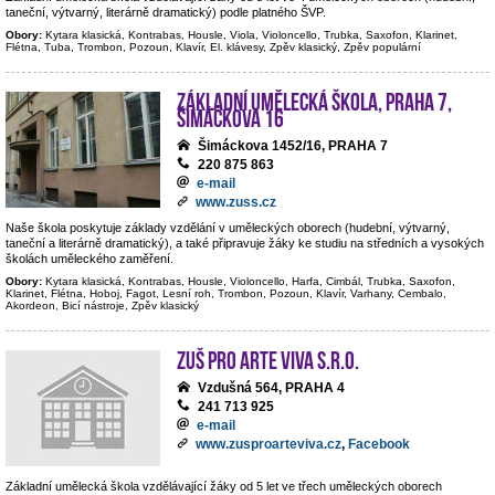
taneční, výtvarný, literárně dramatický) podle platného ŠVP.
Obory:
Kytara klasická, Kontrabas, Housle, Viola, Violoncello, Trubka, Saxofon, Klarinet,
Flétna, Tuba, Trombon, Pozoun, Klavír, El. klávesy, Zpěv klasický, Zpěv populární
Základní umělecká škola, Praha 7,
Šimáčkova 16
Šimáckova 1452/16, PRAHA 7
220 875 863
e-mail
www.zuss.cz
Naše škola poskytuje základy vzdělání v uměleckých oborech (hudební, výtvarný,
taneční a literárně dramatický), a také připravuje žáky ke studiu na středních a vysokých
školách uměleckého zaměření.
Obory:
Kytara klasická, Kontrabas, Housle, Violoncello, Harfa, Cimbál, Trubka, Saxofon,
Klarinet, Flétna, Hoboj, Fagot, Lesní roh, Trombon, Pozoun, Klavír, Varhany, Cembalo,
Akordeon, Bicí nástroje, Zpěv klasický
ZUŠ PRO ARTE VIVA s.r.o.
Vzdušná 564, PRAHA 4
241 713 925
e-mail
www.zusproarteviva.cz
,
Facebook
Základní umělecká škola vzdělávající žáky od 5 let ve třech uměleckých oborech