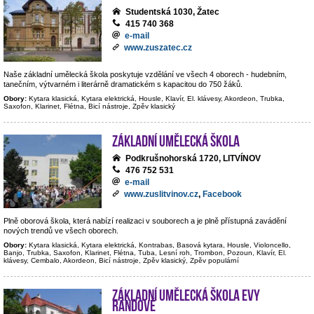
Studentská 1030, Žatec
415 740 368
e-mail
www.zuszatec.cz
Naše základní umělecká škola poskytuje vzdělání ve všech 4 oborech - hudebním,
tanečním, výtvarném i literárně dramatickém s kapacitou do 750 žáků.
Obory:
Kytara klasická, Kytara elektrická, Housle, Klavír, El. klávesy, Akordeon, Trubka,
Saxofon, Klarinet, Flétna, Bicí nástroje, Zpěv klasický
Základní umělecká škola
Podkrušnohorská 1720, LITVÍNOV
476 752 531
e-mail
www.zuslitvinov.cz
,
Facebook
Plně oborová škola, která nabízí realizaci v souborech a je plně přístupná zavádění
nových trendů ve všech oborech.
Obory:
Kytara klasická, Kytara elektrická, Kontrabas, Basová kytara, Housle, Violoncello,
Banjo, Trubka, Saxofon, Klarinet, Flétna, Tuba, Lesní roh, Trombon, Pozoun, Klavír, El.
klávesy, Cembalo, Akordeon, Bicí nástroje, Zpěv klasický, Zpěv populární
Základní umělecká škola Evy
Randové