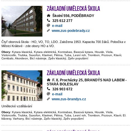
Základní umělecká škola
Školní 556, PODĚBRADY
325 612 277
e-mail
www.zus-podebrady.cz
Čtyř oborová škola - HO, VO, TO, LDO. Založena 1953. Kapacita 700 žáků. Pobočka v
Městci Králové - zde obory HO a VO.
Obory:
Kytara klasická, Kytara elektrická, Kontrabas, Basová kytara, Housle, Viola,
Violoncello, Trubka, Saxofon, Klarinet, Flétna, Tuba, Lesní roh, Trombon, Pozoun, Klavír,
Cembalo, Akordeon, Bicí nástroje, Zpěv klasický, Zpěv populární
Základní umělecká škola
F. X. Procházky 25, BRANDÝS NAD LABEM -
STARÁ BOLESLAV
326 903 672
e-mail
www.zus-brandys.cz
Umělecké vzdělávání
Obory:
Kytara klasická, Kytara elektrická, Kontrabas, Basová kytara, Housle, Viola,
Violoncello, Trubka, Saxofon, Klarinet, Flétna, Tuba, Lesní roh, Trombon, Pozoun, Klavír, El.
klávesy, Varhany, Bicí nástroje, Zpěv klasický, Zpěv populární