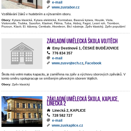
e-mail
www.zustabor.cz
Vzdělávání žáků v hudebním a výtvarném oboru.
Obory:
Kytara klasická, Kytara elektrická, Kontrabas, Basová kytara, Housle, Viola,
Violoncello, Trubka, Saxofon, Klarinet, Flétna, Tuba, Hoboj, Fagot, Lesní roh, Trombon,
Pozoun, Klavír, El. klávesy, Cembalo, Akordeon, Bicí nástroje, Zpěv klasický, Zpěv populární
Základní umělecká škola Vojtěch
Emy Destinové 1, ČESKÉ BUDĚJOVICE
776 834 357
e-mail
www.zusvojtech.cz
,
Facebook
Škola má velmi malou kapacitu, je zaměřena na zpěv a výchovu sborových zpěváků. V
tomto směru spolupracuje se smíšeným pěveckým sborem Vojtěch.
Obory:
Zpěv klasický
Základní umělecká škola, Kaplice,
Linecká 2
Linecká 2, KAPLICE
728 582 727
e-mail
www.zuskaplice.cz