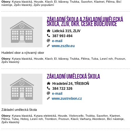
Obory:
Kytara klasická, Housle, Klavír, El. klávesy, Trubka, Saxofon, Klarinet, Flétna, Bicí
nástroje, Zpěv klasický, Zpěv populární
Základní škola a Základní umělecká
škola, Zliv, okr. České Budějovice
Lidická 315, ZLIV
387 993 494
e-mail
www.zszliv.eu
Hudební obor a výtvarný obor
Obory:
Kytara klasická, Housle, Klavír, El. klávesy, Trubka, Flétna, Tuba, Lesní roh, Pozoun,
Zpěv klasický
Základní umělecká škola
Hradební 24, TŘEBOŇ
384 722 326
e-mail
www.zustrebon.cz
Základní umělecká škola
Obory:
Kytara klasická, Kytara elektrická, Housle, Violoncello, Trubka, Saxofon, Klarinet,
Flétna, Tuba, Hoboj, Lesní roh, Trombon, Pozoun, Klavír, Varhany, Akordeon, Bicí nástroje,
Zpěv klasický