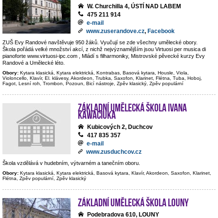
W. Churchilla 4, ÚSTÍ NAD LABEM
475 211 914
e-mail
www.zuserandove.cz
,
Facebook
ZUŠ Evy Randové navštěvuje 950 žáků. Vyučují se zde všechny umělecké obory.
Škola pořádá velké množství akcí, z nichž nejvýznamějším jsou Virtuosi per musica di
pianoforte www.virtuosi-ipc.com , Mládí s filharmoniky, Mistrovské pěvecké kurzy Evy
Randové a Umělecké léto.
Obory:
Kytara klasická, Kytara elektrická, Kontrabas, Basová kytara, Housle, Viola,
Violoncello, Klavír, El. klávesy, Akordeon, Trubka, Saxofon, Klarinet, Flétna, Tuba, Hoboj,
Fagot, Lesní roh, Trombon, Pozoun, Bicí nástroje, Zpěv klasický, Zpěv populární
Základní umělecká škola Ivana
Kawaciuka
Kubicových 2, Duchcov
417 835 357
e-mail
www.zusduchcov.cz
Škola vzdělává v hudebním, výtvarném a tanečním oboru.
Obory:
Kytara klasická, Kytara elektrická, Basová kytara, Klavír, Akordeon, Saxofon, Klarinet,
Flétna, Zpěv populární, Zpěv klasický
Základní umělecká škola Louny
Podebradova 610, LOUNY