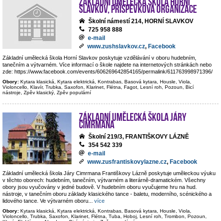
Základní umělecká škola Horní
Slavkov, příspěvková organizace
Školní námestí 214, HORNÍ SLAVKOV
725 958 888
e-mail
www.zushslavkov.cz
,
Facebook
Základní umělecká škola Horní Slavkov poskytuje vzdělávání v oboru hudebním,
tanečním a výtvarném. Více informací o škole najdete na internetových stránkách nebo
zde: https://www.facebook.com/events/606269642854165/permalink/611763998971396/
Obory:
Kytara klasická, Kytara elektrická, Kontrabas, Basová kytara, Housle, Viola,
Violoncello, Klavír, Trubka, Saxofon, Klarinet, Flétna, Fagot, Lesní roh, Pozoun, Bicí
nástroje, Zpěv klasický, Zpěv populární
Základní umělecká škola Járy
Cimrmana
Školní 219/3, FRANTIŠKOVY LÁZNĚ
354 542 339
e-mail
www.zusfrantiskovylazne.cz
,
Facebook
Základní umělecká škola Járy Cimrmana Františkovy Lázně poskytuje uměleckou výuku
v těchto oborech: hudebním, tanečním, výtvarném a literárně-dramatickém. Všechny
obory jsou vyučovány v jedné budově. V hudebním oboru vyučujeme hru na hud.
nástroje, v tanečním oboru základy klasického tance - baletu, moderního, scénického a
lidového tance. Ve výtvarném oboru
...
více
Obory:
Kytara klasická, Kytara elektrická, Kontrabas, Basová kytara, Housle, Viola,
Violoncello, Trubka, Saxofon, Klarinet, Flétna, Tuba, Hoboj, Lesní roh, Trombon, Pozoun,