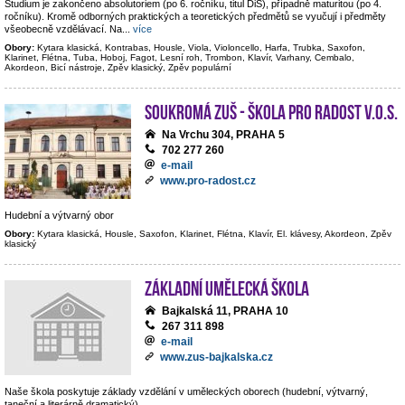
Studium je zakončeno absolutoriem (po 6. ročníku, titul DiS), případně maturitou (po 4.
ročníku). Kromě odborných praktických a teoretických předmětů se vyučují i předměty
všeobecně vzdělávací. Na
...
více
Obory:
Kytara klasická, Kontrabas, Housle, Viola, Violoncello, Harfa, Trubka, Saxofon,
Klarinet, Flétna, Tuba, Hoboj, Fagot, Lesní roh, Trombon, Klavír, Varhany, Cembalo,
Akordeon, Bicí nástroje, Zpěv klasický, Zpěv populární
Soukromá ZUŠ - Škola pro radost v.o.s.
Na Vrchu 304, PRAHA 5
702 277 260
e-mail
www.pro-radost.cz
Hudební a výtvarný obor
Obory:
Kytara klasická, Housle, Saxofon, Klarinet, Flétna, Klavír, El. klávesy, Akordeon, Zpěv
klasický
Základní umělecká škola
Bajkalská 11, PRAHA 10
267 311 898
e-mail
www.zus-bajkalska.cz
Naše škola poskytuje základy vzdělání v uměleckých oborech (hudební, výtvarný,
taneční a literárně dramatický).