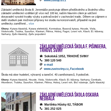
www.zusbjcb.cz
Základní umělecká škola B. Jeremiáše poskytuje dětem předškolního a školního věku
základní umělecké vzdělání již více než 100 let, naším hlavním cílem je udržení
dosavadní vysoké kvality výuky a pokračování v zachování tradic. Dětem se zájmem o
další studium pak možnost přípravy ke studiu na konzervatoři, případně na jiné
umělecky zaměřené
...
více
Obory:
Kytara klasická, Kytara elektrická, Kontrabas, Basová kytara, Housle, Viola,
Violoncello, Trubka, Saxofon, Klarinet, Flétna, Hoboj, Fagot, Lesní roh, Klavír, El. klávesy,
Varhany, Zpěv klasický, Zpěv populární
Základní umělecká škola F. Pišingera,
Trhové Sviny
Sokolská 1052, TRHOVÉ SVINY
380 120 540
e-mail
www.zustsviny.cz
,
Facebook
Škola má obor hudební, výtvarný a taneční. 40 zaměstnanců, 9 poboček.
Obory:
Kytara klasická, Housle, Viola, Violoncello, Klavír, El. klávesy, Varhany, Cembalo,
Akordeon, Trubka, Saxofon, Klarinet, Flétna, Hoboj, Lesní roh, Bicí nástroje, Zpěv klasický
Základní umělecká škola Oskara
Nedbala
Martínka Húsky 62, TÁBOR
381 252 025