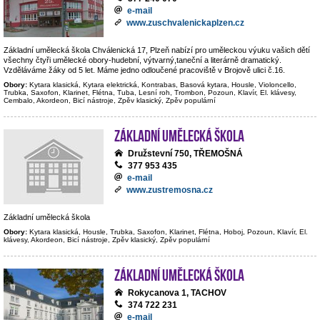
e-mail
www.zuschvalenickaplzen.cz
Základní umělecká škola Chválenická 17, Plzeň nabízí pro uměleckou výuku vašich dětí
všechny čtyři umělecké obory-hudební, výtvarný,taneční a literárně dramatický.
Vzděláváme žáky od 5 let. Máme jedno odloučené pracoviště v Brojově ulici č.16.
Obory:
Kytara klasická, Kytara elektrická, Kontrabas, Basová kytara, Housle, Violoncello,
Trubka, Saxofon, Klarinet, Flétna, Tuba, Lesní roh, Trombon, Pozoun, Klavír, El. klávesy,
Cembalo, Akordeon, Bicí nástroje, Zpěv klasický, Zpěv populární
Základní umělecká škola
Družstevní 750, TŘEMOŠNÁ
377 953 435
e-mail
www.zustremosna.cz
Základní umělecká škola
Obory:
Kytara klasická, Housle, Trubka, Saxofon, Klarinet, Flétna, Hoboj, Pozoun, Klavír, El.
klávesy, Akordeon, Bicí nástroje, Zpěv klasický, Zpěv populární
Základní umělecká škola
Rokycanova 1, TACHOV
374 722 231
e-mail