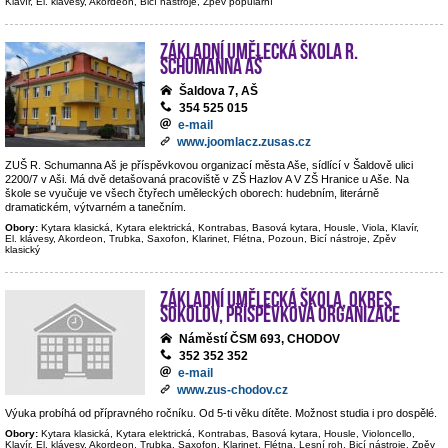
Klavír, El. klávesy, Akordeon, Bicí nástroje, Zpěv populární
Základní umělecká škola R.
Schumanna Aš
Šaldova 7, AŠ
354 525 015
e-mail
www.joomlacz.zusas.cz
ZUŠ R. Schumanna Aš je příspěvkovou organizací města Aše, sídlící v Šaldově ulici
2200/7 v Aši. Má dvě detašovaná pracoviště v ZŠ Hazlov A V ZŠ Hranice u Aše. Na
škole se vyučuje ve všech čtyřech uměleckých oborech: hudebním, literárně
dramatickém, výtvarném a tanečním.
Obory:
Kytara klasická, Kytara elektrická, Kontrabas, Basová kytara, Housle, Viola, Klavír,
El. klávesy, Akordeon, Trubka, Saxofon, Klarinet, Flétna, Pozoun, Bicí nástroje, Zpěv
klasický
Základní umělecká škola, okres
Sokolov, příspěvková organizace
Náměstí ČSM 693, CHODOV
352 352 352
e-mail
www.zus-chodov.cz
Výuka probíhá od přípravného ročníku. Od 5-ti věku dítěte. Možnost studia i pro dospělé.
Obory:
Kytara klasická, Kytara elektrická, Kontrabas, Basová kytara, Housle, Violoncello,
Klavír, El. klávesy, Akordeon, Trubka, Saxofon, Klarinet, Flétna, Lesní roh, Bicí nástroje, Zpěv