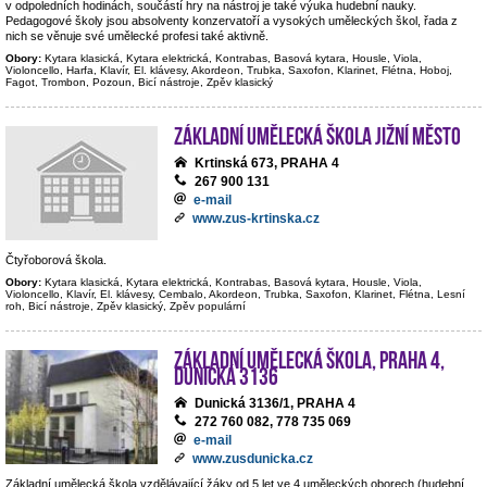
v odpoledních hodinách, součástí hry na nástroj je také výuka hudební nauky.
Pedagogové školy jsou absolventy konzervatoří a vysokých uměleckých škol, řada z
nich se věnuje své umělecké profesi také aktivně.
Obory:
Kytara klasická, Kytara elektrická, Kontrabas, Basová kytara, Housle, Viola,
Violoncello, Harfa, Klavír, El. klávesy, Akordeon, Trubka, Saxofon, Klarinet, Flétna, Hoboj,
Fagot, Trombon, Pozoun, Bicí nástroje, Zpěv klasický
Základní umělecká škola Jižní Město
Krtinská 673, PRAHA 4
267 900 131
e-mail
www.zus-krtinska.cz
Čtyřoborová škola.
Obory:
Kytara klasická, Kytara elektrická, Kontrabas, Basová kytara, Housle, Viola,
Violoncello, Klavír, El. klávesy, Cembalo, Akordeon, Trubka, Saxofon, Klarinet, Flétna, Lesní
roh, Bicí nástroje, Zpěv klasický, Zpěv populární
Základní umělecká škola, Praha 4,
Dunická 3136
Dunická 3136/1, PRAHA 4
272 760 082, 778 735 069
e-mail
www.zusdunicka.cz
Základní umělecká škola vzdělávající žáky od 5 let ve 4 uměleckých oborech (hudební,