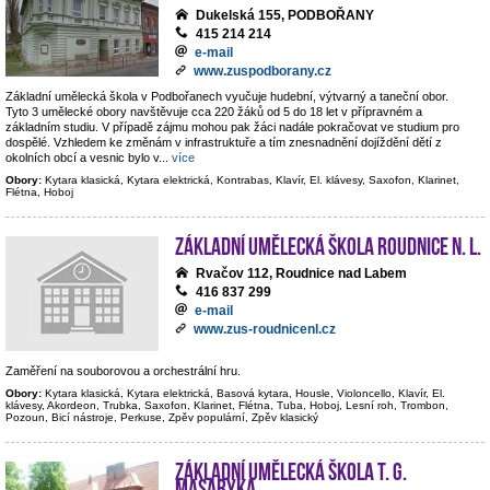
Dukelská 155, PODBOŘANY
415 214 214
e-mail
www.zuspodborany.cz
Základní umělecká škola v Podbořanech vyučuje hudební, výtvarný a taneční obor.
Tyto 3 umělecké obory navštěvuje cca 220 žáků od 5 do 18 let v přípravném a
základním studiu. V případě zájmu mohou pak žáci nadále pokračovat ve studium pro
dospělé. Vzhledem ke změnám v infrastruktuře a tím znesnadnění dojíždění dětí z
okolních obcí a vesnic bylo v
...
více
Obory:
Kytara klasická, Kytara elektrická, Kontrabas, Klavír, El. klávesy, Saxofon, Klarinet,
Flétna, Hoboj
Základní umělecká škola Roudnice n. L.
Rvačov 112, Roudnice nad Labem
416 837 299
e-mail
www.zus-roudnicenl.cz
Zaměření na souborovou a orchestrální hru.
Obory:
Kytara klasická, Kytara elektrická, Basová kytara, Housle, Violoncello, Klavír, El.
klávesy, Akordeon, Trubka, Saxofon, Klarinet, Flétna, Tuba, Hoboj, Lesní roh, Trombon,
Pozoun, Bicí nástroje, Perkuse, Zpěv populární, Zpěv klasický
Základní umělecká škola T. G.
Masaryka