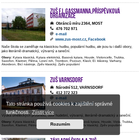
ZUŠ F.L.Gassmanna,příspěvková
organizace
Obránců míru 2364, MOST
476 702 971
e-mail
www.zus-most.cz
,
Facebook
Naše škola se zaměřuje na klasickou hudbu, populární hudbu, ale jsou tu i další obory,
jako literárně-dramatický, výtvarný a taneční.
Obory:
Kytara klasická, Kytara elektrická, Basová kytara, Housle, Violoncello, Trubka,
Saxofon, Klarinet, Flétna, Lesní roh, Trombon, Pozoun, Klavír, El. klávesy, Varhany,
Akordeon, Bicí nástroje, Zpěv klasický, Zpěv populární
ZUŠ Varnsdorf
Národní 512, VARNSDORF
412 372 323
e-mail
www.zusvarnsdorf.cz
Tato stránka používá cookies k zajištění správné
funkčnosti.
Zjistit více
Výuka uměleckých předmětů; obor hudební, výtvarný, literárně-dramatický a taneční.
Obory:
Kytara klasická, Kytara elektrická, Kontrabas, Basová kytara, Housle, Viola, Trubka,
Rozumím
Saxofon, Klarinet, Flétna, Hoboj, Klavír, Bicí nástroje, Zpěv klasický, Zpěv populární