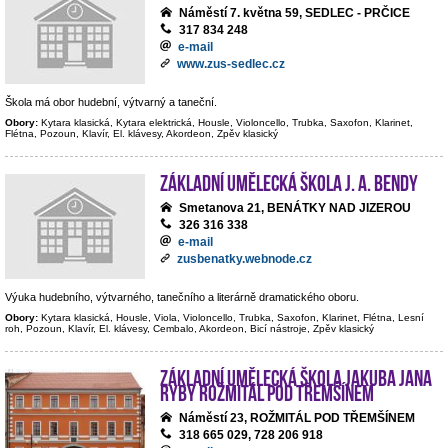
Náměstí 7. května 59, SEDLEC - PRČICE
317 834 248
e-mail
www.zus-sedlec.cz
Škola má obor hudební, výtvarný a taneční.
Obory:
Kytara klasická, Kytara elektrická, Housle, Violoncello, Trubka, Saxofon, Klarinet,
Flétna, Pozoun, Klavír, El. klávesy, Akordeon, Zpěv klasický
Základní umělecká škola J. A. Bendy
Smetanova 21, BENÁTKY NAD JIZEROU
326 316 338
e-mail
zusbenatky.webnode.cz
Výuka hudebního, výtvarného, tanečního a literárně dramatického oboru.
Obory:
Kytara klasická, Housle, Viola, Violoncello, Trubka, Saxofon, Klarinet, Flétna, Lesní
roh, Pozoun, Klavír, El. klávesy, Cembalo, Akordeon, Bicí nástroje, Zpěv klasický
Základní umělecká škola Jakuba Jana
Ryby Rožmitál pod Třemšínem
Náměstí 23, ROŽMITÁL POD TŘEMŠÍNEM
318 665 029, 728 206 918