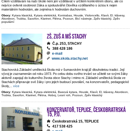
Cílem vzdělávání na naší škole není jen vzdělávat v určitém konkrétním oboru, ale co
nejvíce ovlivnit osobnost žáka a spoluutvářet člověka vzdělaného s úctou k nejen
materiálním hodnotám, ale zejména k hodnotám duchovním.
Obory:
Kytara klasická, Kytara elektrická, Kontrabas, Housle, Violoncello, Klavír, El. klávesy,
Akordeon, Trubka, Saxofon, Klarinet, Flétna, Pozoun, Bicí nástroje, Zpěv klasický, Zpěv
populární
ZŠ, ZUŠ a MŠ Stachy
Č.p. 253, STACHY
388 428 186
e-mail
www.skola.stachy.net
Stachovská Základní umělecká škola má v šumavském kraji již dlouholetou tradici. Její
vývoj je zaznamenán od roku 1973. Po celou dobu svého trvání se učitelé se svými žáky
aktivně zapojují do kulturního života obce Stachy i mimo ni. Základní umělecká škola ve
Stachách připravuje své žáky i pro jejich budoucí povolání, na konzervatoře, pedagogické
školy,
...
více
Obory:
Kytara klasická, Kytara elektrická, Basová kytara, Housle, Klavír, El. klávesy, Akordeon,
Trubka, Saxofon, Klarinet, Flétna, Hoboj, Lesní roh, Pozoun, Zpěv klasický
Konzervatoř, Teplice, Českobratrská
15, p.o.
Českobratrská 15, TEPLICE
417 538 425