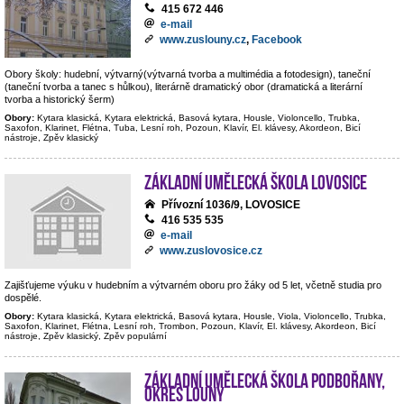
415 672 446
e-mail
www.zuslouny.cz
,
Facebook
Obory školy: hudební, výtvarný(výtvarná tvorba a multimédia a fotodesign), taneční
(taneční tvorba a tanec s hůlkou), literárně dramatický obor (dramatická a literární
tvorba a historický šerm)
Obory:
Kytara klasická, Kytara elektrická, Basová kytara, Housle, Violoncello, Trubka,
Saxofon, Klarinet, Flétna, Tuba, Lesní roh, Pozoun, Klavír, El. klávesy, Akordeon, Bicí
nástroje, Zpěv klasický
Základní umělecká škola Lovosice
Přívozní 1036/9, LOVOSICE
416 535 535
e-mail
www.zuslovosice.cz
Zajišťujeme výuku v hudebním a výtvarném oboru pro žáky od 5 let, včetně studia pro
dospělé.
Obory:
Kytara klasická, Kytara elektrická, Basová kytara, Housle, Viola, Violoncello, Trubka,
Saxofon, Klarinet, Flétna, Lesní roh, Trombon, Pozoun, Klavír, El. klávesy, Akordeon, Bicí
nástroje, Zpěv klasický, Zpěv populární
Základní umělecká škola Podbořany,
okres Louny