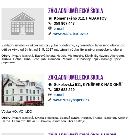
Základní umělecká škola
Komenského 312, HABARTOV
359 807 447
e-mail
www.zushabartov.cz
Základní umělecká škola nabízí výuku hudebního, výtvarného i tanečního oboru, pro
děti ve věku od 5ti let, od 1. 9. 2017 nabízíme i výuku literárně dramatického oboru
Obory:
Kytara klasická, Basová kytara, Housle, Violoncello, Klavír, El. klávesy, Akordeon,
Trubka, Flétna, Tuba, Lesní roh, Trombon, Pozoun, Bicí nástroje, Zpěv klasický, Zpěv
populární
Základní umělecká škola
Sokolovská 511, KYNŠPERK NAD OHŘÍ
352 683 229
e-mail
www.zuskynsperk.cz
Výuka HO, VO, LDO
Obory:
Kytara klasická, Kytara elektrická, Basová kytara, Housle, Trubka, Saxofon, Klarinet,
Flétna, Lesní roh, Klavír, El. klávesy, Akordeon, Bicí nástroje