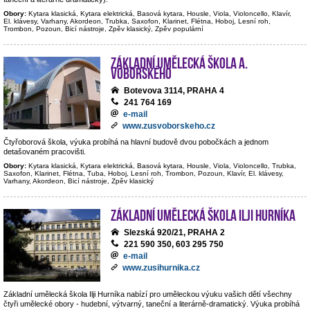
Obory:
Kytara klasická, Kytara elektrická, Basová kytara, Housle, Viola, Violoncello, Klavír,
El. klávesy, Varhany, Akordeon, Trubka, Saxofon, Klarinet, Flétna, Hoboj, Lesní roh,
Trombon, Pozoun, Bicí nástroje, Zpěv klasický, Zpěv populární
Základní umělecká škola A.
Voborského
Botevova 3114, PRAHA 4
241 764 169
e-mail
www.zusvoborskeho.cz
Čtyřoborová škola, výuka probíhá na hlavní budově dvou pobočkách a jednom
detašovaném pracovišti.
Obory:
Kytara klasická, Kytara elektrická, Basová kytara, Housle, Viola, Violoncello, Trubka,
Saxofon, Klarinet, Flétna, Tuba, Hoboj, Lesní roh, Trombon, Pozoun, Klavír, El. klávesy,
Varhany, Akordeon, Bicí nástroje, Zpěv klasický
Základní umělecká škola Ilji Hurníka
Slezská 920/21, PRAHA 2
221 590 350, 603 295 750
e-mail
www.zusihurnika.cz
Základní umělecká škola Ilji Hurníka nabízí pro uměleckou výuku vašich dětí všechny
čtyři umělecké obory - hudební, výtvarný, taneční a literárně-dramatický. Výuka probíhá