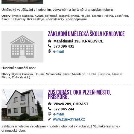
Umělecké vzdělávání v hudebním, výtvarném a literárně-dramatickém oboru.
Obory:
Kytara klasická, Kytara elektrická, Basová kytara, Housle, Klarinet, Flétna, Lesní roh,
Klavír, El. klávesy, Bicí nástroje, Zpěv klasický, Zpěv populární
Základní umělecká škola Kralovice
Manětínská 395, KRALOVICE
373 396 431
e-mail
Hudební a taneční obor
Obory:
Kytara klasická, Housle, Violoncello, Klavír, Akordeon, Trubka, Saxofon, Klarinet,
Flétna, Zpěv klasický
ZUŠ Chrást, okr.Plzeň-město,
přísp.org.
Vilová 289, CHRÁST
377 845 244
e-mail
www.zus-chrast.cz
Základní umělecké vzdělávání - hudební obor, od šk. roku 2017/18 také literárně -
dramatický obor.