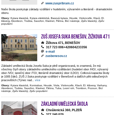
www.zuspribram.cz
Naše škola poskytuje základy vzdělání v hudebním, výtvarném a literárně - dramatickém
oboru.
Obory:
Kytara klasická, Kytara elektrická, Basová kytara, Housle, Violoncello, Klavír, El.
klávesy, Akordeon, Trubka, Saxofon, Klarinet, Flétna, Bicí nástroje, Zpěv klasický, Zpěv
populární
ZUŠ Josefa Suka Benešov, Žižkova 471
Žižkova 471, BENEŠOV
317 723 006+420604233356
e-mail
zusbenesov.cz
Základní umělecká škola Josefa Suka je plně organizovaná, to znamená, že má
všechny čtyři obory základního uměleckého vzdělávání (hudební obor /HO/, výtvarný
obor /VO/, taneční obor /TO/, literárně dramatický obor /LDO/). Celková kapacita školy
je 1005 žáků. ZUŠ J.Suka poskytuje vzdělání v Benešově a dalších pěti odloučených
pracovištích (Týnec nad
...
více
Obory:
Kytara klasická, Kontrabas, Housle, Viola, Violoncello, Klavír, El. klávesy, Varhany,
Akordeon, Trubka, Saxofon, Klarinet, Flétna, Tuba, Lesní roh, Trombon, Pozoun, Bicí
nástroje, Zpěv klasický, Zpěv populární
Základní umělecká škola
Chválenická 360, PLZEŇ
377 240 070