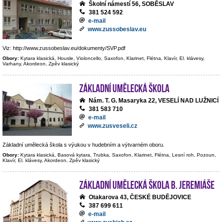
Školní námestí 56, SOBĚSLAV
381 524 592
e-mail
www.zussobeslav.eu
Viz: http://www.zussobeslav.eu/dokumenty/SVP.pdf
Obory:
Kytara klasická, Housle, Violoncello, Saxofon, Klarinet, Flétna, Klavír, El. klávesy,
Varhany, Akordeon, Zpěv klasický
Základní umělecká škola
Nám. T. G. Masaryka 22, VESELÍ NAD LUŽNICÍ
381 583 710
e-mail
www.zusveseli.cz
Základní umělecká škola s výukou v hudebním a výtvarném oboru.
Obory:
Kytara klasická, Basová kytara, Trubka, Saxofon, Klarinet, Flétna, Lesní roh, Pozoun,
Klavír, El. klávesy, Akordeon, Zpěv klasický
Základní umělecká škola B. Jeremiáše
Otakarova 43, ČESKÉ BUDĚJOVICE
387 699 611
e-mail