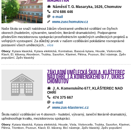
Náměstí T. G. Masaryka, 1626, Chomutov
474 686 446
e-mail
www.zuschomutov.cz
Naše škola se snaží nabídnout žákům všestranné umělecké vzdělání ve čtyřech
oborech (hudebním, výtvarném, tanečním, literárně-dramatickém). Podporujeme
především mezioborovou spolupráci prostřednictvím společných uměleckých projektů a
veřejných vystoupení. Za důležitý prvek v našem vzdělávání pokládáme rovnoprávné
postavení všech uměleckých
...
více
Obory:
Kytara klasická, Kytara elektrická, Kontrabas, Basová kytara, Housle, Violoncello,
Klavír, El. klávesy, Akordeon, Trubka, Saxofon, Klarinet, Flétna, Pozoun, Bicí nástroje, Zpěv
populární, Zpěv klasický
Základní umělecká škola, Klášterec
nad Ohří, J.A.Komenského 677, okres
Chomutov
J. A. Komenského 677, KLÁŠTEREC NAD
OHŘÍ
474 375 667
e-mail
www.zus-klasterec.cz
Škola nabízí vzdělávání ve 4 oborech - hudební, výtvarný, taneční literárně-dramatický,
upřednostňuje kvalitu, mezioborovou spolupráci.
Obory:
Kytara klasická, Kytara elektrická, Housle, Viola, Violoncello, Trubka, Saxofon, Klarinet,
Flétna, Trombon, Pozoun, Klavír, El. klávesy, Bicí nástroje, Zpěv klasický, Zpěv populární