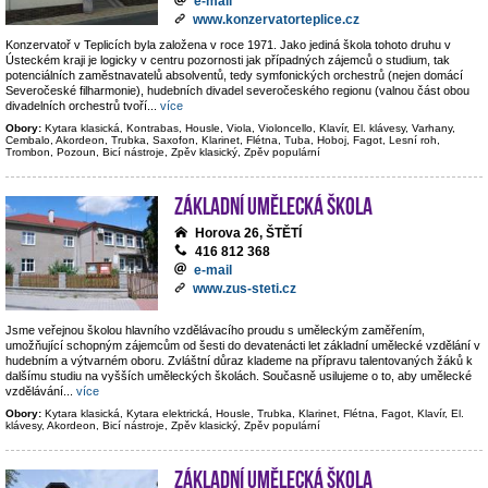
e-mail
www.konzervatorteplice.cz
Konzervatoř v Teplicích byla založena v roce 1971. Jako jediná škola tohoto druhu v
Ústeckém kraji je logicky v centru pozornosti jak případných zájemců o studium, tak
potenciálních zaměstnavatelů absolventů, tedy symfonických orchestrů (nejen domácí
Severočeské filharmonie), hudebních divadel severočeského regionu (valnou část obou
divadelních orchestrů tvoří
...
více
Obory:
Kytara klasická, Kontrabas, Housle, Viola, Violoncello, Klavír, El. klávesy, Varhany,
Cembalo, Akordeon, Trubka, Saxofon, Klarinet, Flétna, Tuba, Hoboj, Fagot, Lesní roh,
Trombon, Pozoun, Bicí nástroje, Zpěv klasický, Zpěv populární
Základní umělecká škola
Horova 26, ŠTĚTÍ
416 812 368
e-mail
www.zus-steti.cz
Jsme veřejnou školou hlavního vzdělávacího proudu s uměleckým zaměřením,
umožňující schopným zájemcům od šesti do devatenácti let základní umělecké vzdělání v
hudebním a výtvarném oboru. Zvláštní důraz klademe na přípravu talentovaných žáků k
dalšímu studiu na vyšších uměleckých školách. Současně usilujeme o to, aby umělecké
vzdělávání
...
více
Obory:
Kytara klasická, Kytara elektrická, Housle, Trubka, Klarinet, Flétna, Fagot, Klavír, El.
klávesy, Akordeon, Bicí nástroje, Zpěv klasický, Zpěv populární
Základní umělecká škola