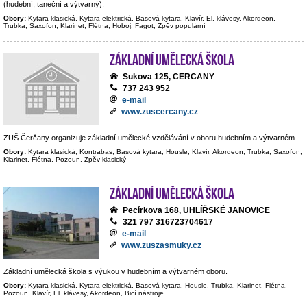
(hudební, taneční a výtvarný).
Obory:
Kytara klasická, Kytara elektrická, Basová kytara, Klavír, El. klávesy, Akordeon,
Trubka, Saxofon, Klarinet, Flétna, Hoboj, Fagot, Zpěv populární
Základní umělecká škola
Sukova 125, CERCANY
737 243 952
e-mail
www.zuscercany.cz
ZUŠ Čerčany organizuje základní umělecké vzdělávání v oboru hudebním a výtvarném.
Obory:
Kytara klasická, Kontrabas, Basová kytara, Housle, Klavír, Akordeon, Trubka, Saxofon,
Klarinet, Flétna, Pozoun, Zpěv klasický
Základní umělecká škola
Pecírkova 168, UHLÍŘSKÉ JANOVICE
321 797 316723704617
e-mail
www.zuszasmuky.cz
Základní umělecká škola s výukou v hudebním a výtvarném oboru.
Obory:
Kytara klasická, Kytara elektrická, Basová kytara, Housle, Trubka, Klarinet, Flétna,
Pozoun, Klavír, El. klávesy, Akordeon, Bicí nástroje