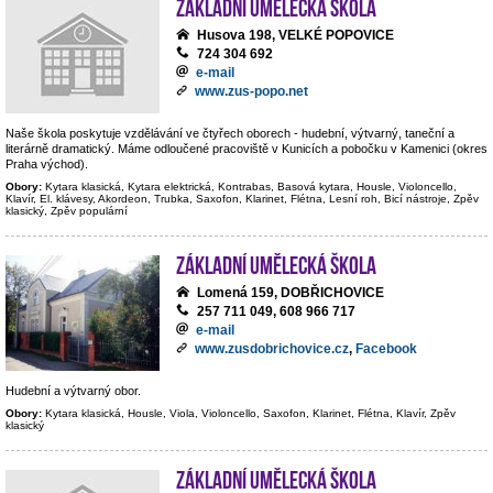
Základní umělecká škola
Husova 198, VELKÉ POPOVICE
724 304 692
e-mail
www.zus-popo.net
Naše škola poskytuje vzdělávání ve čtyřech oborech - hudební, výtvarný, taneční a
literárně dramatický. Máme odloučené pracoviště v Kunicích a pobočku v Kamenici (okres
Praha východ).
Obory:
Kytara klasická, Kytara elektrická, Kontrabas, Basová kytara, Housle, Violoncello,
Klavír, El. klávesy, Akordeon, Trubka, Saxofon, Klarinet, Flétna, Lesní roh, Bicí nástroje, Zpěv
klasický, Zpěv populární
Základní umělecká škola
Lomená 159, DOBŘICHOVICE
257 711 049, 608 966 717
e-mail
www.zusdobrichovice.cz
,
Facebook
Hudební a výtvarný obor.
Obory:
Kytara klasická, Housle, Viola, Violoncello, Saxofon, Klarinet, Flétna, Klavír, Zpěv
klasický
Základní umělecká škola