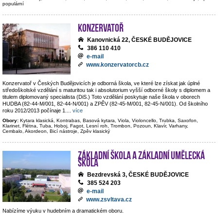
populární
Konzervatoř
Kanovnická 22, ČESKÉ BUDĚJOVICE
386 110 410
e-mail
www.konzervatorcb.cz
Konzervatoř v Českých Budějovicích je odborná škola, ve které lze získat jak úplné
středoškolské vzdělání s maturitou tak i absolutorium vyšší odborné školy s diplomem a
titulem diplomovaný specialista (DiS.) Toto vzdělání poskytuje naše škola v oborech
HUDBA (82-44-M/001, 82-44-N/001) a ZPĚV (82-45-M/001, 82-45-N/001). Od školního
roku 2012/2013 počínaje 1.
...
více
Obory:
Kytara klasická, Kontrabas, Basová kytara, Viola, Violoncello, Trubka, Saxofon,
Klarinet, Flétna, Tuba, Hoboj, Fagot, Lesní roh, Trombon, Pozoun, Klavír, Varhany,
Cembalo, Akordeon, Bicí nástroje, Zpěv klasický
Základní škola a základní umělecká
škola
Bezdrevská 3, ČESKÉ BUDĚJOVICE
385 524 203
e-mail
www.zsvltava.cz
Nabízíme výuku v hudebním a dramatickém oboru.