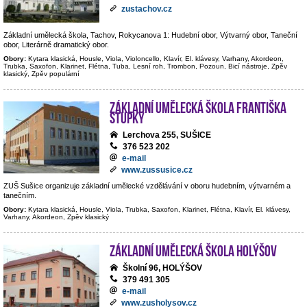
zustachov.cz
Základní umělecká škola, Tachov, Rokycanova 1: Hudební obor, Výtvarný obor, Taneční
obor, Literárně dramatický obor.
Obory:
Kytara klasická, Housle, Viola, Violoncello, Klavír, El. klávesy, Varhany, Akordeon,
Trubka, Saxofon, Klarinet, Flétna, Tuba, Lesní roh, Trombon, Pozoun, Bicí nástroje, Zpěv
klasický, Zpěv populární
Základní umělecká škola Františka
Stupky
Lerchova 255, SUŠICE
376 523 202
e-mail
www.zussusice.cz
ZUŠ Sušice organizuje základní umělecké vzdělávání v oboru hudebním, výtvarném a
tanečním.
Obory:
Kytara klasická, Housle, Viola, Trubka, Saxofon, Klarinet, Flétna, Klavír, El. klávesy,
Varhany, Akordeon, Zpěv klasický
Základní umělecká škola Holýšov
Školní 96, HOLÝŠOV
379 491 305
e-mail
www.zusholysov.cz