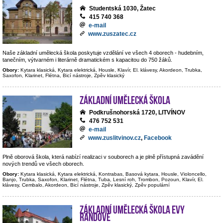
Studentská 1030, Žatec
415 740 368
e-mail
www.zuszatec.cz
Naše základní umělecká škola poskytuje vzdělání ve všech 4 oborech - hudebním,
tanečním, výtvarném i literárně dramatickém s kapacitou do 750 žáků.
Obory:
Kytara klasická, Kytara elektrická, Housle, Klavír, El. klávesy, Akordeon, Trubka,
Saxofon, Klarinet, Flétna, Bicí nástroje, Zpěv klasický
Základní umělecká škola
Podkrušnohorská 1720, LITVÍNOV
476 752 531
e-mail
www.zuslitvinov.cz
,
Facebook
Plně oborová škola, která nabízí realizaci v souborech a je plně přístupná zavádění
nových trendů ve všech oborech.
Obory:
Kytara klasická, Kytara elektrická, Kontrabas, Basová kytara, Housle, Violoncello,
Banjo, Trubka, Saxofon, Klarinet, Flétna, Tuba, Lesní roh, Trombon, Pozoun, Klavír, El.
klávesy, Cembalo, Akordeon, Bicí nástroje, Zpěv klasický, Zpěv populární
Základní umělecká škola Evy
Randové