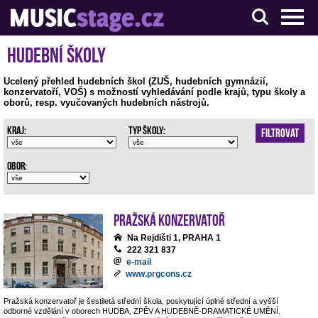
S muzikanty pro muzikanty
Hudební školy
Ucelený přehled hudebních škol (ZUŠ, hudebních gymnázií,
konzervatoří, VOŠ) s možností vyhledávání podle krajů, typu školy a
oborů, resp. vyučovaných hudebních nástrojů.
Kraj:
Typ školy:
Filtrovat
Obor:
Pražská konzervatoř
Na Rejdišti 1, PRAHA 1
222 321 837
e-mail
www.prgcons.cz
Pražská konzervatoř je šestiletá střední škola, poskytující úplné střední a vyšší
odborné vzdělání v oborech HUDBA, ZPĚV A HUDEBNĚ-DRAMATICKÉ UMĚNÍ.