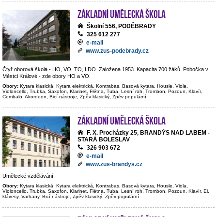
Základní umělecká škola
Školní 556, PODĚBRADY
325 612 277
e-mail
www.zus-podebrady.cz
Čtyř oborová škola - HO, VO, TO, LDO. Založena 1953. Kapacita 700 žáků. Pobočka v
Městci Králové - zde obory HO a VO.
Obory:
Kytara klasická, Kytara elektrická, Kontrabas, Basová kytara, Housle, Viola,
Violoncello, Trubka, Saxofon, Klarinet, Flétna, Tuba, Lesní roh, Trombon, Pozoun, Klavír,
Cembalo, Akordeon, Bicí nástroje, Zpěv klasický, Zpěv populární
Základní umělecká škola
F. X. Procházky 25, BRANDÝS NAD LABEM -
STARÁ BOLESLAV
326 903 672
e-mail
www.zus-brandys.cz
Umělecké vzdělávání
Obory:
Kytara klasická, Kytara elektrická, Kontrabas, Basová kytara, Housle, Viola,
Violoncello, Trubka, Saxofon, Klarinet, Flétna, Tuba, Lesní roh, Trombon, Pozoun, Klavír, El.
klávesy, Varhany, Bicí nástroje, Zpěv klasický, Zpěv populární