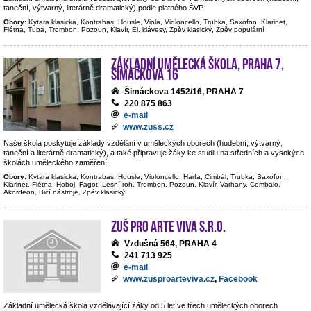
taneční, výtvarný, literárně dramatický) podle platného ŠVP.
Obory:
Kytara klasická, Kontrabas, Housle, Viola, Violoncello, Trubka, Saxofon, Klarinet,
Flétna, Tuba, Trombon, Pozoun, Klavír, El. klávesy, Zpěv klasický, Zpěv populární
Základní umělecká škola, Praha 7,
Šimáčkova 16
Šimáckova 1452/16, PRAHA 7
220 875 863
e-mail
www.zuss.cz
Naše škola poskytuje základy vzdělání v uměleckých oborech (hudební, výtvarný,
taneční a literárně dramatický), a také připravuje žáky ke studiu na středních a vysokých
školách uměleckého zaměření.
Obory:
Kytara klasická, Kontrabas, Housle, Violoncello, Harfa, Cimbál, Trubka, Saxofon,
Klarinet, Flétna, Hoboj, Fagot, Lesní roh, Trombon, Pozoun, Klavír, Varhany, Cembalo,
Akordeon, Bicí nástroje, Zpěv klasický
ZUŠ PRO ARTE VIVA s.r.o.
Vzdušná 564, PRAHA 4
241 713 925
e-mail
www.zusproarteviva.cz
,
Facebook
Základní umělecká škola vzdělávající žáky od 5 let ve třech uměleckých oborech