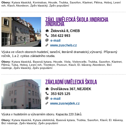
Obory:
Kytara klasická, Kontrabas, Housle, Trubka, Saxofon, Klarinet, Flétna, Hoboj, Lesní
roh, Klavír, Akordeon, Zpěv klasický, Zpěv populární
Zákl.umělecká škola Jindricha
Jindricha
Židovská 8, CHEB
354 422 993
e-mail
www.zuscheb.cz
Výuka ve všech oborech-hudební, taneční, literárně dramatický,výtvarný. Přípravný
ročník, 1.a 2. cyklus základního studia.
Obory:
Kytara klasická, Basová kytara, Housle, Viola, Violoncello, Trubka, Saxofon, Klarinet,
Flétna, Tuba, Hoboj, Lesní roh, Trombon, Pozoun, Klavír, El. klávesy, Akordeon, Bicí
nástroje, Zpěv klasický, Zpěv populární
Základní umělecká škola
Dvořákova 367, NEJDEK
353 925 125
e-mail
www.zusnejdek.cz
Výuka v hudebním a výtvarném oboru. Kapacita 220 žáků.
Obory:
Kytara klasická, Kytara elektrická, Basová kytara, Trubka, Saxofon, Klavír, El. klávesy,
Bicí nástroje, Zpěv klasický, Zpěv populární