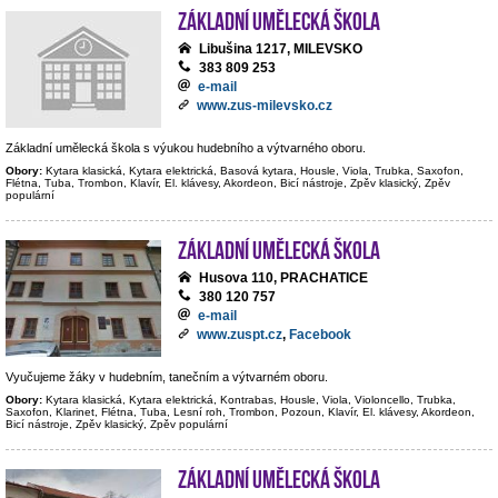
Základní umělecká škola
Libušina 1217, MILEVSKO
383 809 253
e-mail
www.zus-milevsko.cz
Základní umělecká škola s výukou hudebního a výtvarného oboru.
Obory:
Kytara klasická, Kytara elektrická, Basová kytara, Housle, Viola, Trubka, Saxofon,
Flétna, Tuba, Trombon, Klavír, El. klávesy, Akordeon, Bicí nástroje, Zpěv klasický, Zpěv
populární
Základní umělecká škola
Husova 110, PRACHATICE
380 120 757
e-mail
www.zuspt.cz
,
Facebook
Vyučujeme žáky v hudebním, tanečním a výtvarném oboru.
Obory:
Kytara klasická, Kytara elektrická, Kontrabas, Housle, Viola, Violoncello, Trubka,
Saxofon, Klarinet, Flétna, Tuba, Lesní roh, Trombon, Pozoun, Klavír, El. klávesy, Akordeon,
Bicí nástroje, Zpěv klasický, Zpěv populární
Základní umělecká škola