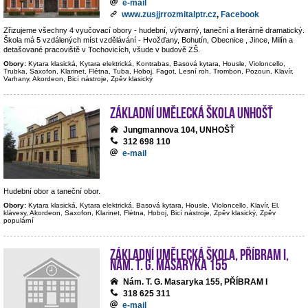
e-mail
www.zusjjrrozmitalptr.cz
,
Facebook
Zřizujeme všechny 4 vyučovací obory - hudební, výtvarný, taneční a literárně dramatický.
Škola má 5 vzdálených míst vzdělávání - Hvožďany, Bohutín, Obecnice , Jince, Milín a
detašované pracoviště v Tochovicích, všude v budově ZŠ.
Obory:
Kytara klasická, Kytara elektrická, Kontrabas, Basová kytara, Housle, Violoncello,
Trubka, Saxofon, Klarinet, Flétna, Tuba, Hoboj, Fagot, Lesní roh, Trombon, Pozoun, Klavír,
Varhany, Akordeon, Bicí nástroje, Zpěv klasický
Základní umělecká škola Unhošť
Jungmannova 104, UNHOŠŤ
312 698 110
e-mail
Hudební obor a taneční obor.
Obory:
Kytara klasická, Kytara elektrická, Basová kytara, Housle, Violoncello, Klavír, El.
klávesy, Akordeon, Saxofon, Klarinet, Flétna, Hoboj, Bicí nástroje, Zpěv klasický, Zpěv
populární
Základní umělecká škola, Příbram I,
nám. T. G. Masaryka 155
Nám. T. G. Masaryka 155, PŘÍBRAM I
318 625 311
e-mail