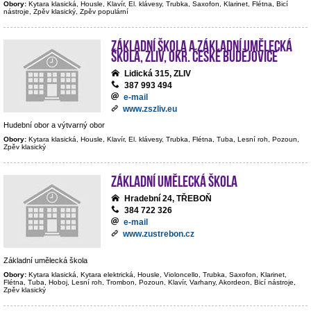
Obory:
Kytara klasická, Housle, Klavír, El. klávesy, Trubka, Saxofon, Klarinet, Flétna, Bicí
nástroje, Zpěv klasický, Zpěv populární
Základní škola a Základní umělecká
škola, Zliv, okr. České Budějovice
Lidická 315, ZLIV
387 993 494
e-mail
www.zszliv.eu
Hudební obor a výtvarný obor
Obory:
Kytara klasická, Housle, Klavír, El. klávesy, Trubka, Flétna, Tuba, Lesní roh, Pozoun,
Zpěv klasický
Základní umělecká škola
Hradební 24, TŘEBOŇ
384 722 326
e-mail
www.zustrebon.cz
Základní umělecká škola
Obory:
Kytara klasická, Kytara elektrická, Housle, Violoncello, Trubka, Saxofon, Klarinet,
Flétna, Tuba, Hoboj, Lesní roh, Trombon, Pozoun, Klavír, Varhany, Akordeon, Bicí nástroje,
Zpěv klasický