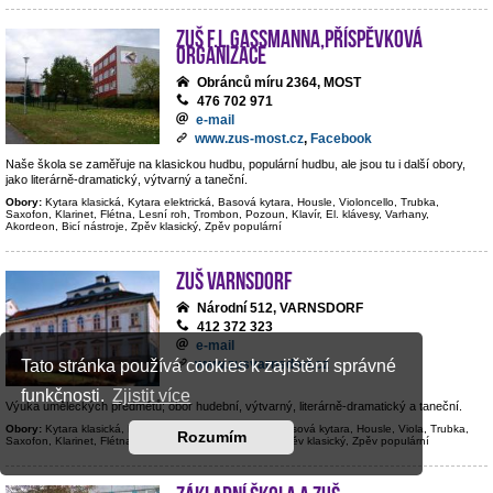
ZUŠ F.L.Gassmanna,příspěvková
organizace
Obránců míru 2364, MOST
476 702 971
e-mail
www.zus-most.cz
,
Facebook
Naše škola se zaměřuje na klasickou hudbu, populární hudbu, ale jsou tu i další obory,
jako literárně-dramatický, výtvarný a taneční.
Obory:
Kytara klasická, Kytara elektrická, Basová kytara, Housle, Violoncello, Trubka,
Saxofon, Klarinet, Flétna, Lesní roh, Trombon, Pozoun, Klavír, El. klávesy, Varhany,
Akordeon, Bicí nástroje, Zpěv klasický, Zpěv populární
ZUŠ Varnsdorf
Národní 512, VARNSDORF
412 372 323
e-mail
www.zusvarnsdorf.cz
Tato stránka používá cookies k zajištění správné
funkčnosti.
Zjistit více
Výuka uměleckých předmětů; obor hudební, výtvarný, literárně-dramatický a taneční.
Obory:
Kytara klasická, Kytara elektrická, Kontrabas, Basová kytara, Housle, Viola, Trubka,
Rozumím
Saxofon, Klarinet, Flétna, Hoboj, Klavír, Bicí nástroje, Zpěv klasický, Zpěv populární