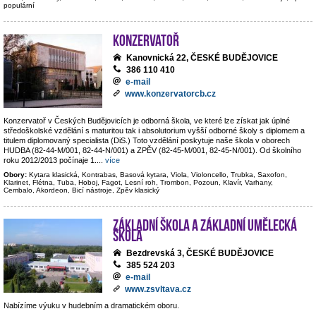
populární
Konzervatoř
Kanovnická 22, ČESKÉ BUDĚJOVICE
386 110 410
e-mail
www.konzervatorcb.cz
Konzervatoř v Českých Budějovicích je odborná škola, ve které lze získat jak úplné
středoškolské vzdělání s maturitou tak i absolutorium vyšší odborné školy s diplomem a
titulem diplomovaný specialista (DiS.) Toto vzdělání poskytuje naše škola v oborech
HUDBA (82-44-M/001, 82-44-N/001) a ZPĚV (82-45-M/001, 82-45-N/001). Od školního
roku 2012/2013 počínaje 1.
...
více
Obory:
Kytara klasická, Kontrabas, Basová kytara, Viola, Violoncello, Trubka, Saxofon,
Klarinet, Flétna, Tuba, Hoboj, Fagot, Lesní roh, Trombon, Pozoun, Klavír, Varhany,
Cembalo, Akordeon, Bicí nástroje, Zpěv klasický
Základní škola a základní umělecká
škola
Bezdrevská 3, ČESKÉ BUDĚJOVICE
385 524 203
e-mail
www.zsvltava.cz
Nabízíme výuku v hudebním a dramatickém oboru.