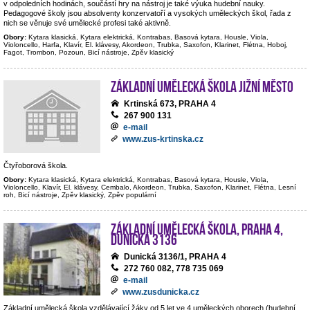
v odpoledních hodinách, součástí hry na nástroj je také výuka hudební nauky.
Pedagogové školy jsou absolventy konzervatoří a vysokých uměleckých škol, řada z
nich se věnuje své umělecké profesi také aktivně.
Obory:
Kytara klasická, Kytara elektrická, Kontrabas, Basová kytara, Housle, Viola,
Violoncello, Harfa, Klavír, El. klávesy, Akordeon, Trubka, Saxofon, Klarinet, Flétna, Hoboj,
Fagot, Trombon, Pozoun, Bicí nástroje, Zpěv klasický
Základní umělecká škola Jižní Město
Krtinská 673, PRAHA 4
267 900 131
e-mail
www.zus-krtinska.cz
Čtyřoborová škola.
Obory:
Kytara klasická, Kytara elektrická, Kontrabas, Basová kytara, Housle, Viola,
Violoncello, Klavír, El. klávesy, Cembalo, Akordeon, Trubka, Saxofon, Klarinet, Flétna, Lesní
roh, Bicí nástroje, Zpěv klasický, Zpěv populární
Základní umělecká škola, Praha 4,
Dunická 3136
Dunická 3136/1, PRAHA 4
272 760 082, 778 735 069
e-mail
www.zusdunicka.cz
Základní umělecká škola vzdělávající žáky od 5 let ve 4 uměleckých oborech (hudební,