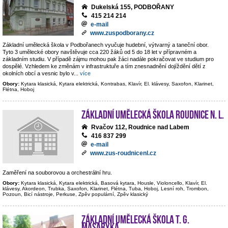
Dukelská 155, PODBOŘANY
415 214 214
e-mail
www.zuspodborany.cz
Základní umělecká škola v Podbořanech vyučuje hudební, výtvarný a taneční obor.
Tyto 3 umělecké obory navštěvuje cca 220 žáků od 5 do 18 let v přípravném a
základním studiu. V případě zájmu mohou pak žáci nadále pokračovat ve studium pro
dospělé. Vzhledem ke změnám v infrastruktuře a tím znesnadnění dojíždění dětí z
okolních obcí a vesnic bylo v
...
více
Obory:
Kytara klasická, Kytara elektrická, Kontrabas, Klavír, El. klávesy, Saxofon, Klarinet,
Flétna, Hoboj
Základní umělecká škola Roudnice n. L.
Rvačov 112, Roudnice nad Labem
416 837 299
e-mail
www.zus-roudnicenl.cz
Zaměření na souborovou a orchestrální hru.
Obory:
Kytara klasická, Kytara elektrická, Basová kytara, Housle, Violoncello, Klavír, El.
klávesy, Akordeon, Trubka, Saxofon, Klarinet, Flétna, Tuba, Hoboj, Lesní roh, Trombon,
Pozoun, Bicí nástroje, Perkuse, Zpěv populární, Zpěv klasický
Základní umělecká škola T. G.
Masaryka