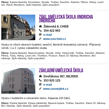
Obory:
Kytara klasická, Kontrabas, Housle, Trubka, Saxofon, Klarinet, Flétna, Hoboj, Lesní
roh, Klavír, Akordeon, Zpěv klasický, Zpěv populární
Zákl.umělecká škola Jindricha
Jindricha
Židovská 8, CHEB
354 422 993
e-mail
www.zuscheb.cz
Výuka ve všech oborech-hudební, taneční, literárně dramatický,výtvarný. Přípravný
ročník, 1.a 2. cyklus základního studia.
Obory:
Kytara klasická, Basová kytara, Housle, Viola, Violoncello, Trubka, Saxofon, Klarinet,
Flétna, Tuba, Hoboj, Lesní roh, Trombon, Pozoun, Klavír, El. klávesy, Akordeon, Bicí
nástroje, Zpěv klasický, Zpěv populární
Základní umělecká škola
Dvořákova 367, NEJDEK
353 925 125
e-mail
www.zusnejdek.cz
Výuka v hudebním a výtvarném oboru. Kapacita 220 žáků.
Obory:
Kytara klasická, Kytara elektrická, Basová kytara, Trubka, Saxofon, Klavír, El. klávesy,
Bicí nástroje, Zpěv klasický, Zpěv populární