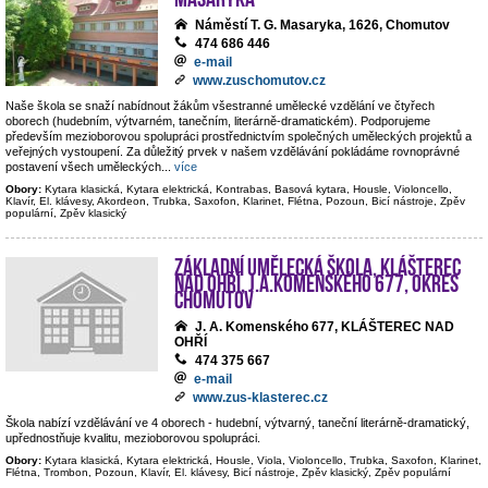
Náměstí T. G. Masaryka, 1626, Chomutov
474 686 446
e-mail
www.zuschomutov.cz
Naše škola se snaží nabídnout žákům všestranné umělecké vzdělání ve čtyřech
oborech (hudebním, výtvarném, tanečním, literárně-dramatickém). Podporujeme
především mezioborovou spolupráci prostřednictvím společných uměleckých projektů a
veřejných vystoupení. Za důležitý prvek v našem vzdělávání pokládáme rovnoprávné
postavení všech uměleckých
...
více
Obory:
Kytara klasická, Kytara elektrická, Kontrabas, Basová kytara, Housle, Violoncello,
Klavír, El. klávesy, Akordeon, Trubka, Saxofon, Klarinet, Flétna, Pozoun, Bicí nástroje, Zpěv
populární, Zpěv klasický
Základní umělecká škola, Klášterec
nad Ohří, J.A.Komenského 677, okres
Chomutov
J. A. Komenského 677, KLÁŠTEREC NAD
OHŘÍ
474 375 667
e-mail
www.zus-klasterec.cz
Škola nabízí vzdělávání ve 4 oborech - hudební, výtvarný, taneční literárně-dramatický,
upřednostňuje kvalitu, mezioborovou spolupráci.
Obory:
Kytara klasická, Kytara elektrická, Housle, Viola, Violoncello, Trubka, Saxofon, Klarinet,
Flétna, Trombon, Pozoun, Klavír, El. klávesy, Bicí nástroje, Zpěv klasický, Zpěv populární