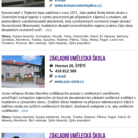
e-mail
www.konzervatorteplice.cz
Konzervatoř v Teplicích byla založena v roce 1971. Jako jediná škola tohoto druhu v
Ústeckém kraji je logicky v centru pozornosti jak případných zájemců o studium, tak
potenciálních zaměstnavatelů absolventů, tedy symfonických orchestrů (nejen domácí
Severočeské filharmonie), hudebních divadel severočeského regionu (valnou část obou
divadelních orchestrů tvoří
...
více
Obory:
Kytara klasická, Kontrabas, Housle, Viola, Violoncello, Klavír, El. klávesy, Varhany,
Cembalo, Akordeon, Trubka, Saxofon, Klarinet, Flétna, Tuba, Hoboj, Fagot, Lesní roh,
Trombon, Pozoun, Bicí nástroje, Zpěv klasický, Zpěv populární
Základní umělecká škola
Horova 26, ŠTĚTÍ
416 812 368
e-mail
www.zus-steti.cz
Jsme veřejnou školou hlavního vzdělávacího proudu s uměleckým zaměřením,
umožňující schopným zájemcům od šesti do devatenácti let základní umělecké vzdělání v
hudebním a výtvarném oboru. Zvláštní důraz klademe na přípravu talentovaných žáků k
dalšímu studiu na vyšších uměleckých školách. Současně usilujeme o to, aby umělecké
vzdělávání
...
více
Obory:
Kytara klasická, Kytara elektrická, Housle, Trubka, Klarinet, Flétna, Fagot, Klavír, El.
klávesy, Akordeon, Bicí nástroje, Zpěv klasický, Zpěv populární
Základní umělecká škola