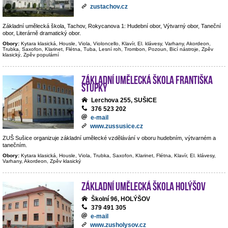
zustachov.cz
Základní umělecká škola, Tachov, Rokycanova 1: Hudební obor, Výtvarný obor, Taneční
obor, Literárně dramatický obor.
Obory:
Kytara klasická, Housle, Viola, Violoncello, Klavír, El. klávesy, Varhany, Akordeon,
Trubka, Saxofon, Klarinet, Flétna, Tuba, Lesní roh, Trombon, Pozoun, Bicí nástroje, Zpěv
klasický, Zpěv populární
Základní umělecká škola Františka
Stupky
Lerchova 255, SUŠICE
376 523 202
e-mail
www.zussusice.cz
ZUŠ Sušice organizuje základní umělecké vzdělávání v oboru hudebním, výtvarném a
tanečním.
Obory:
Kytara klasická, Housle, Viola, Trubka, Saxofon, Klarinet, Flétna, Klavír, El. klávesy,
Varhany, Akordeon, Zpěv klasický
Základní umělecká škola Holýšov
Školní 96, HOLÝŠOV
379 491 305
e-mail
www.zusholysov.cz