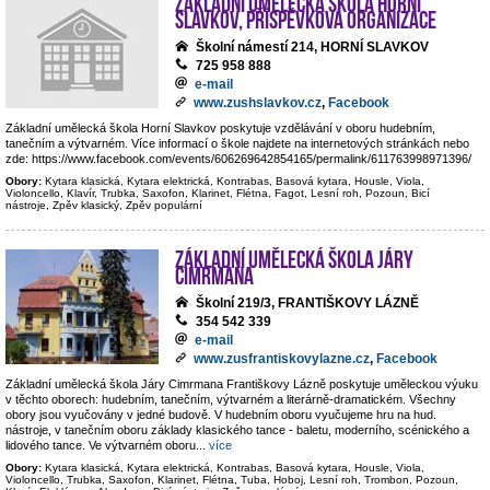
Základní umělecká škola Horní
Slavkov, příspěvková organizace
Školní námestí 214, HORNÍ SLAVKOV
725 958 888
e-mail
www.zushslavkov.cz
,
Facebook
Základní umělecká škola Horní Slavkov poskytuje vzdělávání v oboru hudebním,
tanečním a výtvarném. Více informací o škole najdete na internetových stránkách nebo
zde: https://www.facebook.com/events/606269642854165/permalink/611763998971396/
Obory:
Kytara klasická, Kytara elektrická, Kontrabas, Basová kytara, Housle, Viola,
Violoncello, Klavír, Trubka, Saxofon, Klarinet, Flétna, Fagot, Lesní roh, Pozoun, Bicí
nástroje, Zpěv klasický, Zpěv populární
Základní umělecká škola Járy
Cimrmana
Školní 219/3, FRANTIŠKOVY LÁZNĚ
354 542 339
e-mail
www.zusfrantiskovylazne.cz
,
Facebook
Základní umělecká škola Járy Cimrmana Františkovy Lázně poskytuje uměleckou výuku
v těchto oborech: hudebním, tanečním, výtvarném a literárně-dramatickém. Všechny
obory jsou vyučovány v jedné budově. V hudebním oboru vyučujeme hru na hud.
nástroje, v tanečním oboru základy klasického tance - baletu, moderního, scénického a
lidového tance. Ve výtvarném oboru
...
více
Obory:
Kytara klasická, Kytara elektrická, Kontrabas, Basová kytara, Housle, Viola,
Violoncello, Trubka, Saxofon, Klarinet, Flétna, Tuba, Hoboj, Lesní roh, Trombon, Pozoun,