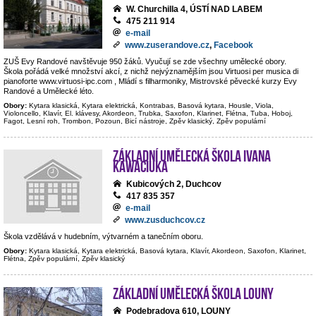
W. Churchilla 4, ÚSTÍ NAD LABEM
475 211 914
e-mail
www.zuserandove.cz
,
Facebook
ZUŠ Evy Randové navštěvuje 950 žáků. Vyučují se zde všechny umělecké obory.
Škola pořádá velké množství akcí, z nichž nejvýznamějším jsou Virtuosi per musica di
pianoforte www.virtuosi-ipc.com , Mládí s filharmoniky, Mistrovské pěvecké kurzy Evy
Randové a Umělecké léto.
Obory:
Kytara klasická, Kytara elektrická, Kontrabas, Basová kytara, Housle, Viola,
Violoncello, Klavír, El. klávesy, Akordeon, Trubka, Saxofon, Klarinet, Flétna, Tuba, Hoboj,
Fagot, Lesní roh, Trombon, Pozoun, Bicí nástroje, Zpěv klasický, Zpěv populární
Základní umělecká škola Ivana
Kawaciuka
Kubicových 2, Duchcov
417 835 357
e-mail
www.zusduchcov.cz
Škola vzdělává v hudebním, výtvarném a tanečním oboru.
Obory:
Kytara klasická, Kytara elektrická, Basová kytara, Klavír, Akordeon, Saxofon, Klarinet,
Flétna, Zpěv populární, Zpěv klasický
Základní umělecká škola Louny
Podebradova 610, LOUNY