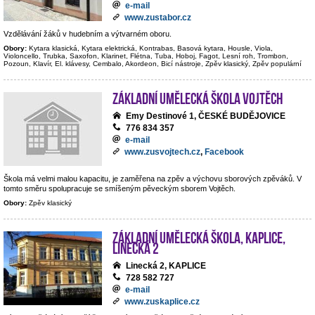
e-mail
www.zustabor.cz
Vzdělávání žáků v hudebním a výtvarném oboru.
Obory:
Kytara klasická, Kytara elektrická, Kontrabas, Basová kytara, Housle, Viola,
Violoncello, Trubka, Saxofon, Klarinet, Flétna, Tuba, Hoboj, Fagot, Lesní roh, Trombon,
Pozoun, Klavír, El. klávesy, Cembalo, Akordeon, Bicí nástroje, Zpěv klasický, Zpěv populární
Základní umělecká škola Vojtěch
Emy Destinové 1, ČESKÉ BUDĚJOVICE
776 834 357
e-mail
www.zusvojtech.cz
,
Facebook
Škola má velmi malou kapacitu, je zaměřena na zpěv a výchovu sborových zpěváků. V
tomto směru spolupracuje se smíšeným pěveckým sborem Vojtěch.
Obory:
Zpěv klasický
Základní umělecká škola, Kaplice,
Linecká 2
Linecká 2, KAPLICE
728 582 727
e-mail
www.zuskaplice.cz