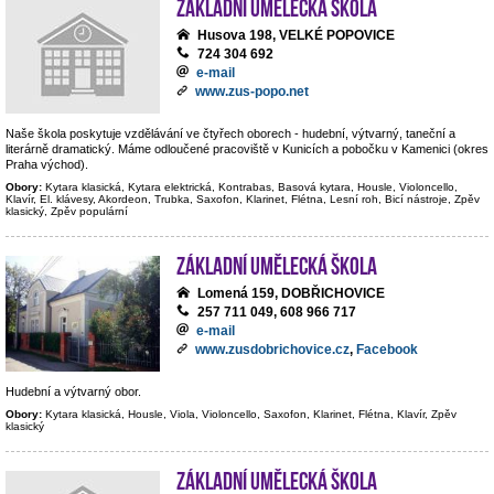
Základní umělecká škola
Husova 198, VELKÉ POPOVICE
724 304 692
e-mail
www.zus-popo.net
Naše škola poskytuje vzdělávání ve čtyřech oborech - hudební, výtvarný, taneční a
literárně dramatický. Máme odloučené pracoviště v Kunicích a pobočku v Kamenici (okres
Praha východ).
Obory:
Kytara klasická, Kytara elektrická, Kontrabas, Basová kytara, Housle, Violoncello,
Klavír, El. klávesy, Akordeon, Trubka, Saxofon, Klarinet, Flétna, Lesní roh, Bicí nástroje, Zpěv
klasický, Zpěv populární
Základní umělecká škola
Lomená 159, DOBŘICHOVICE
257 711 049, 608 966 717
e-mail
www.zusdobrichovice.cz
,
Facebook
Hudební a výtvarný obor.
Obory:
Kytara klasická, Housle, Viola, Violoncello, Saxofon, Klarinet, Flétna, Klavír, Zpěv
klasický
Základní umělecká škola