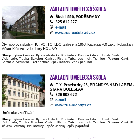
Základní umělecká škola
Školní 556, PODĚBRADY
325 612 277
e-mail
www.zus-podebrady.cz
Čtyř oborová škola - HO, VO, TO, LDO. Založena 1953. Kapacita 700 žáků. Pobočka v
Městci Králové - zde obory HO a VO.
Obory:
Kytara klasická, Kytara elektrická, Kontrabas, Basová kytara, Housle, Viola,
Violoncello, Trubka, Saxofon, Klarinet, Flétna, Tuba, Lesní roh, Trombon, Pozoun, Klavír,
Cembalo, Akordeon, Bicí nástroje, Zpěv klasický, Zpěv populární
Základní umělecká škola
F. X. Procházky 25, BRANDÝS NAD LABEM -
STARÁ BOLESLAV
326 903 672
e-mail
www.zus-brandys.cz
Umělecké vzdělávání
Obory:
Kytara klasická, Kytara elektrická, Kontrabas, Basová kytara, Housle, Viola,
Violoncello, Trubka, Saxofon, Klarinet, Flétna, Tuba, Lesní roh, Trombon, Pozoun, Klavír, El.
klávesy, Varhany, Bicí nástroje, Zpěv klasický, Zpěv populární