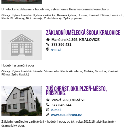
Umělecké vzdělávání v hudebním, výtvarném a literárně-dramatickém oboru.
Obory:
Kytara klasická, Kytara elektrická, Basová kytara, Housle, Klarinet, Flétna, Lesní roh,
Klavír, El. klávesy, Bicí nástroje, Zpěv klasický, Zpěv populární
Základní umělecká škola Kralovice
Manětínská 395, KRALOVICE
373 396 431
e-mail
Hudební a taneční obor
Obory:
Kytara klasická, Housle, Violoncello, Klavír, Akordeon, Trubka, Saxofon, Klarinet,
Flétna, Zpěv klasický
ZUŠ Chrást, okr.Plzeň-město,
přísp.org.
Vilová 289, CHRÁST
377 845 244
e-mail
www.zus-chrast.cz
Základní umělecké vzdělávání - hudební obor, od šk. roku 2017/18 také literárně -
dramatický obor.