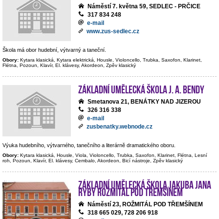
Náměstí 7. května 59, SEDLEC - PRČICE
317 834 248
e-mail
www.zus-sedlec.cz
Škola má obor hudební, výtvarný a taneční.
Obory:
Kytara klasická, Kytara elektrická, Housle, Violoncello, Trubka, Saxofon, Klarinet,
Flétna, Pozoun, Klavír, El. klávesy, Akordeon, Zpěv klasický
Základní umělecká škola J. A. Bendy
Smetanova 21, BENÁTKY NAD JIZEROU
326 316 338
e-mail
zusbenatky.webnode.cz
Výuka hudebního, výtvarného, tanečního a literárně dramatického oboru.
Obory:
Kytara klasická, Housle, Viola, Violoncello, Trubka, Saxofon, Klarinet, Flétna, Lesní
roh, Pozoun, Klavír, El. klávesy, Cembalo, Akordeon, Bicí nástroje, Zpěv klasický
Základní umělecká škola Jakuba Jana
Ryby Rožmitál pod Třemšínem
Náměstí 23, ROŽMITÁL POD TŘEMŠÍNEM
318 665 029, 728 206 918