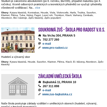
Studium je zakončeno absolutoriem (po 6. ročníku, titul DiS), případně maturitou (po 4.
ročníku). Kromě odborných praktických a teoretických předmětů se vyučují i předměty
všeobecně vzdělávací. Na
...
více
Obory:
Kytara klasická, Kontrabas, Housle, Viola, Violoncello, Harfa, Trubka, Saxofon,
Klarinet, Flétna, Tuba, Hoboj, Fagot, Lesní roh, Trombon, Klavír, Varhany, Cembalo,
Akordeon, Bicí nástroje, Zpěv klasický, Zpěv populární
Soukromá ZUŠ - Škola pro radost v.o.s.
Na Vrchu 304, PRAHA 5
702 277 260
e-mail
www.pro-radost.cz
Hudební a výtvarný obor
Obory:
Kytara klasická, Housle, Saxofon, Klarinet, Flétna, Klavír, El. klávesy, Akordeon, Zpěv
klasický
Základní umělecká škola
Bajkalská 11, PRAHA 10
267 311 898
e-mail
www.zus-bajkalska.cz
Naše škola poskytuje základy vzdělání v uměleckých oborech (hudební, výtvarný,
taneční a literárně dramatický).