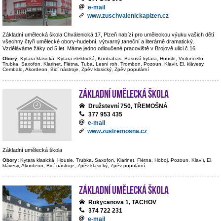
e-mail
www.zuschvalenickaplzen.cz
Základní umělecká škola Chválenická 17, Plzeň nabízí pro uměleckou výuku vašich dětí
všechny čtyři umělecké obory-hudební, výtvarný,taneční a literárně dramatický.
Vzděláváme žáky od 5 let. Máme jedno odloučené pracoviště v Brojově ulici č.16.
Obory:
Kytara klasická, Kytara elektrická, Kontrabas, Basová kytara, Housle, Violoncello,
Trubka, Saxofon, Klarinet, Flétna, Tuba, Lesní roh, Trombon, Pozoun, Klavír, El. klávesy,
Cembalo, Akordeon, Bicí nástroje, Zpěv klasický, Zpěv populární
Základní umělecká škola
Družstevní 750, TŘEMOŠNÁ
377 953 435
e-mail
www.zustremosna.cz
Základní umělecká škola
Obory:
Kytara klasická, Housle, Trubka, Saxofon, Klarinet, Flétna, Hoboj, Pozoun, Klavír, El.
klávesy, Akordeon, Bicí nástroje, Zpěv klasický, Zpěv populární
Základní umělecká škola
Rokycanova 1, TACHOV
374 722 231
e-mail