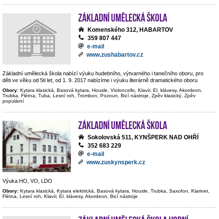
Základní umělecká škola
Komenského 312, HABARTOV
359 807 447
e-mail
www.zushabartov.cz
Základní umělecká škola nabízí výuku hudebního, výtvarného i tanečního oboru, pro
děti ve věku od 5ti let, od 1. 9. 2017 nabízíme i výuku literárně dramatického oboru
Obory:
Kytara klasická, Basová kytara, Housle, Violoncello, Klavír, El. klávesy, Akordeon,
Trubka, Flétna, Tuba, Lesní roh, Trombon, Pozoun, Bicí nástroje, Zpěv klasický, Zpěv
populární
Základní umělecká škola
Sokolovská 511, KYNŠPERK NAD OHŘÍ
352 683 229
e-mail
www.zuskynsperk.cz
Výuka HO, VO, LDO
Obory:
Kytara klasická, Kytara elektrická, Basová kytara, Housle, Trubka, Saxofon, Klarinet,
Flétna, Lesní roh, Klavír, El. klávesy, Akordeon, Bicí nástroje