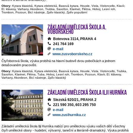
Obory:
Kytara klasická, Kytara elektrická, Basová kytara, Housle, Viola, Violoncello, Klavír,
El. klávesy, Varhany, Akordeon, Trubka, Saxofon, Klarinet, Flétna, Hoboj, Lesní roh,
Trombon, Pozoun, Bicí nástroje, Zpěv klasický, Zpěv populární
Základní umělecká škola A.
Voborského
Botevova 3114, PRAHA 4
241 764 169
e-mail
www.zusvoborskeho.cz
Čtyřoborová škola, výuka probíhá na hlavní budově dvou pobočkách a jednom
detašovaném pracovišti.
Obory:
Kytara klasická, Kytara elektrická, Basová kytara, Housle, Viola, Violoncello, Trubka,
Saxofon, Klarinet, Flétna, Tuba, Hoboj, Lesní roh, Trombon, Pozoun, Klavír, El. klávesy,
Varhany, Akordeon, Bicí nástroje, Zpěv klasický
Základní umělecká škola Ilji Hurníka
Slezská 920/21, PRAHA 2
221 590 350, 603 295 750
e-mail
www.zusihurnika.cz
Základní umělecká škola Ilji Hurníka nabízí pro uměleckou výuku vašich dětí všechny
čtyři umělecké obory - hudební, výtvarný, taneční a literárně-dramatický. Výuka probíhá