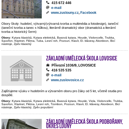
415 672 446
e-mail
www.zuslouny.cz
,
Facebook
Obory školy: hudební, výtvarný(výtvarná tvorba a multimédia a fotodesign), taneční
(taneční tvorba a tanec s hůlkou), literárně dramatický obor (dramatická a literární
tvorba a historický šerm)
Obory:
Kytara klasická, Kytara elektrická, Basová kytara, Housle, Violoncello, Trubka,
Saxofon, Klarinet, Flétna, Tuba, Lesní roh, Pozoun, Klavír, El. klávesy, Akordeon, Bicí
nástroje, Zpěv klasický
Základní umělecká škola Lovosice
Přívozní 1036/9, LOVOSICE
416 535 535
e-mail
www.zuslovosice.cz
Zajišťujeme výuku v hudebním a výtvarném oboru pro žáky od 5 let, včetně studia pro
dospělé.
Obory:
Kytara klasická, Kytara elektrická, Basová kytara, Housle, Viola, Violoncello, Trubka,
Saxofon, Klarinet, Flétna, Lesní roh, Trombon, Pozoun, Klavír, El. klávesy, Akordeon, Bicí
nástroje, Zpěv klasický, Zpěv populární
Základní umělecká škola Podbořany,
okres Louny