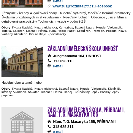
e-mail
www.zusjjrrozmitalptr.cz
,
Facebook
Zřizujeme všechny 4 vyučovací obory - hudební, výtvarný, taneční a literárně dramatický.
Škola má 5 vzdálených míst vzdělávání - Hvožďany, Bohutín, Obecnice , Jince, Milín a
detašované pracoviště v Tochovicích, všude v budově ZŠ.
Obory:
Kytara klasická, Kytara elektrická, Kontrabas, Basová kytara, Housle, Violoncello,
Trubka, Saxofon, Klarinet, Flétna, Tuba, Hoboj, Fagot, Lesní roh, Trombon, Pozoun, Klavír,
Varhany, Akordeon, Bicí nástroje, Zpěv klasický
Základní umělecká škola Unhošť
Jungmannova 104, UNHOŠŤ
312 698 110
e-mail
Hudební obor a taneční obor.
Obory:
Kytara klasická, Kytara elektrická, Basová kytara, Housle, Violoncello, Klavír, El.
klávesy, Akordeon, Saxofon, Klarinet, Flétna, Hoboj, Bicí nástroje, Zpěv klasický, Zpěv
populární
Základní umělecká škola, Příbram I,
nám. T. G. Masaryka 155
Nám. T. G. Masaryka 155, PŘÍBRAM I
318 625 311
e-mail