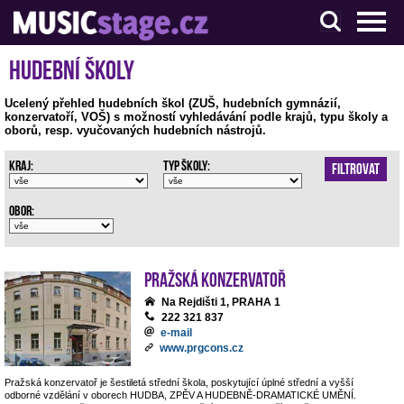
S muzikanty pro muzikanty
Hudební školy
Ucelený přehled hudebních škol (ZUŠ, hudebních gymnázií,
konzervatoří, VOŠ) s možností vyhledávání podle krajů, typu školy a
oborů, resp. vyučovaných hudebních nástrojů.
Kraj:
Typ školy:
Filtrovat
Obor:
Pražská konzervatoř
Na Rejdišti 1, PRAHA 1
222 321 837
e-mail
www.prgcons.cz
Pražská konzervatoř je šestiletá střední škola, poskytující úplné střední a vyšší
odborné vzdělání v oborech HUDBA, ZPĚV A HUDEBNĚ-DRAMATICKÉ UMĚNÍ.