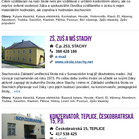
Cílem vzdělávání na naší škole není jen vzdělávat v určitém konkrétním oboru, ale co
nejvíce ovlivnit osobnost žáka a spoluutvářet člověka vzdělaného s úctou k nejen
materiálním hodnotám, ale zejména k hodnotám duchovním.
Obory:
Kytara klasická, Kytara elektrická, Kontrabas, Housle, Violoncello, Klavír, El. klávesy,
Akordeon, Trubka, Saxofon, Klarinet, Flétna, Pozoun, Bicí nástroje, Zpěv klasický, Zpěv
populární
ZŠ, ZUŠ a MŠ Stachy
Č.p. 253, STACHY
388 428 186
e-mail
www.skola.stachy.net
Stachovská Základní umělecká škola má v šumavském kraji již dlouholetou tradici. Její
vývoj je zaznamenán od roku 1973. Po celou dobu svého trvání se učitelé se svými žáky
aktivně zapojují do kulturního života obce Stachy i mimo ni. Základní umělecká škola ve
Stachách připravuje své žáky i pro jejich budoucí povolání, na konzervatoře, pedagogické
školy,
...
více
Obory:
Kytara klasická, Kytara elektrická, Basová kytara, Housle, Klavír, El. klávesy, Akordeon,
Trubka, Saxofon, Klarinet, Flétna, Hoboj, Lesní roh, Pozoun, Zpěv klasický
Konzervatoř, Teplice, Českobratrská
15, p.o.
Českobratrská 15, TEPLICE
417 538 425