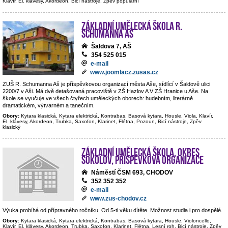
Klavír, El. klávesy, Akordeon, Bicí nástroje, Zpěv populární
Základní umělecká škola R.
Schumanna Aš
Šaldova 7, AŠ
354 525 015
e-mail
www.joomlacz.zusas.cz
ZUŠ R. Schumanna Aš je příspěvkovou organizací města Aše, sídlící v Šaldově ulici
2200/7 v Aši. Má dvě detašovaná pracoviště v ZŠ Hazlov A V ZŠ Hranice u Aše. Na
škole se vyučuje ve všech čtyřech uměleckých oborech: hudebním, literárně
dramatickém, výtvarném a tanečním.
Obory:
Kytara klasická, Kytara elektrická, Kontrabas, Basová kytara, Housle, Viola, Klavír,
El. klávesy, Akordeon, Trubka, Saxofon, Klarinet, Flétna, Pozoun, Bicí nástroje, Zpěv
klasický
Základní umělecká škola, okres
Sokolov, příspěvková organizace
Náměstí ČSM 693, CHODOV
352 352 352
e-mail
www.zus-chodov.cz
Výuka probíhá od přípravného ročníku. Od 5-ti věku dítěte. Možnost studia i pro dospělé.
Obory:
Kytara klasická, Kytara elektrická, Kontrabas, Basová kytara, Housle, Violoncello,
Klavír, El. klávesy, Akordeon, Trubka, Saxofon, Klarinet, Flétna, Lesní roh, Bicí nástroje, Zpěv