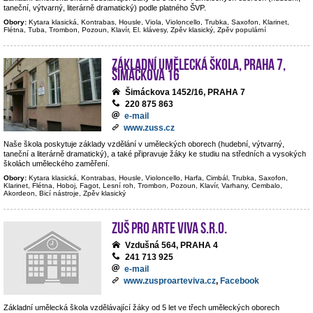
taneční, výtvarný, literárně dramatický) podle platného ŠVP.
Obory:
Kytara klasická, Kontrabas, Housle, Viola, Violoncello, Trubka, Saxofon, Klarinet,
Flétna, Tuba, Trombon, Pozoun, Klavír, El. klávesy, Zpěv klasický, Zpěv populární
Základní umělecká škola, Praha 7,
Šimáčkova 16
Šimáckova 1452/16, PRAHA 7
220 875 863
e-mail
www.zuss.cz
Naše škola poskytuje základy vzdělání v uměleckých oborech (hudební, výtvarný,
taneční a literárně dramatický), a také připravuje žáky ke studiu na středních a vysokých
školách uměleckého zaměření.
Obory:
Kytara klasická, Kontrabas, Housle, Violoncello, Harfa, Cimbál, Trubka, Saxofon,
Klarinet, Flétna, Hoboj, Fagot, Lesní roh, Trombon, Pozoun, Klavír, Varhany, Cembalo,
Akordeon, Bicí nástroje, Zpěv klasický
ZUŠ PRO ARTE VIVA s.r.o.
Vzdušná 564, PRAHA 4
241 713 925
e-mail
www.zusproarteviva.cz
,
Facebook
Základní umělecká škola vzdělávající žáky od 5 let ve třech uměleckých oborech