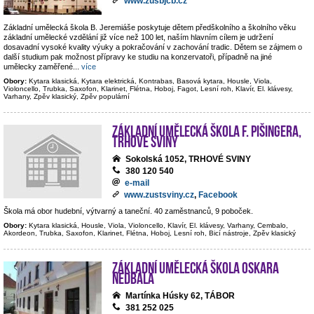
www.zusbjcb.cz
Základní umělecká škola B. Jeremiáše poskytuje dětem předškolního a školního věku
základní umělecké vzdělání již více než 100 let, naším hlavním cílem je udržení
dosavadní vysoké kvality výuky a pokračování v zachování tradic. Dětem se zájmem o
další studium pak možnost přípravy ke studiu na konzervatoři, případně na jiné
umělecky zaměřené
...
více
Obory:
Kytara klasická, Kytara elektrická, Kontrabas, Basová kytara, Housle, Viola,
Violoncello, Trubka, Saxofon, Klarinet, Flétna, Hoboj, Fagot, Lesní roh, Klavír, El. klávesy,
Varhany, Zpěv klasický, Zpěv populární
Základní umělecká škola F. Pišingera,
Trhové Sviny
Sokolská 1052, TRHOVÉ SVINY
380 120 540
e-mail
www.zustsviny.cz
,
Facebook
Škola má obor hudební, výtvarný a taneční. 40 zaměstnanců, 9 poboček.
Obory:
Kytara klasická, Housle, Viola, Violoncello, Klavír, El. klávesy, Varhany, Cembalo,
Akordeon, Trubka, Saxofon, Klarinet, Flétna, Hoboj, Lesní roh, Bicí nástroje, Zpěv klasický
Základní umělecká škola Oskara
Nedbala
Martínka Húsky 62, TÁBOR
381 252 025