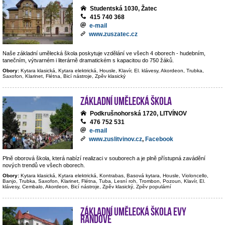
Studentská 1030, Žatec
415 740 368
e-mail
www.zuszatec.cz
Naše základní umělecká škola poskytuje vzdělání ve všech 4 oborech - hudebním,
tanečním, výtvarném i literárně dramatickém s kapacitou do 750 žáků.
Obory:
Kytara klasická, Kytara elektrická, Housle, Klavír, El. klávesy, Akordeon, Trubka,
Saxofon, Klarinet, Flétna, Bicí nástroje, Zpěv klasický
Základní umělecká škola
Podkrušnohorská 1720, LITVÍNOV
476 752 531
e-mail
www.zuslitvinov.cz
,
Facebook
Plně oborová škola, která nabízí realizaci v souborech a je plně přístupná zavádění
nových trendů ve všech oborech.
Obory:
Kytara klasická, Kytara elektrická, Kontrabas, Basová kytara, Housle, Violoncello,
Banjo, Trubka, Saxofon, Klarinet, Flétna, Tuba, Lesní roh, Trombon, Pozoun, Klavír, El.
klávesy, Cembalo, Akordeon, Bicí nástroje, Zpěv klasický, Zpěv populární
Základní umělecká škola Evy
Randové