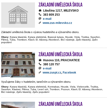
Základní umělecká škola
Libušina 1217, MILEVSKO
383 809 253
e-mail
www.zus-milevsko.cz
Základní umělecká škola s výukou hudebního a výtvarného oboru.
Obory:
Kytara klasická, Kytara elektrická, Basová kytara, Housle, Viola, Trubka, Saxofon,
Flétna, Tuba, Trombon, Klavír, El. klávesy, Akordeon, Bicí nástroje, Zpěv klasický, Zpěv
populární
Základní umělecká škola
Husova 110, PRACHATICE
380 120 757
e-mail
www.zuspt.cz
,
Facebook
Vyučujeme žáky v hudebním, tanečním a výtvarném oboru.
Obory:
Kytara klasická, Kytara elektrická, Kontrabas, Housle, Viola, Violoncello, Trubka,
Saxofon, Klarinet, Flétna, Tuba, Lesní roh, Trombon, Pozoun, Klavír, El. klávesy, Akordeon,
Bicí nástroje, Zpěv klasický, Zpěv populární
Základní umělecká škola