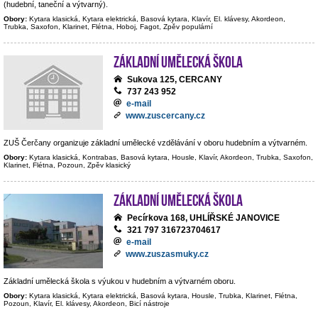
(hudební, taneční a výtvarný).
Obory:
Kytara klasická, Kytara elektrická, Basová kytara, Klavír, El. klávesy, Akordeon,
Trubka, Saxofon, Klarinet, Flétna, Hoboj, Fagot, Zpěv populární
Základní umělecká škola
Sukova 125, CERCANY
737 243 952
e-mail
www.zuscercany.cz
ZUŠ Čerčany organizuje základní umělecké vzdělávání v oboru hudebním a výtvarném.
Obory:
Kytara klasická, Kontrabas, Basová kytara, Housle, Klavír, Akordeon, Trubka, Saxofon,
Klarinet, Flétna, Pozoun, Zpěv klasický
Základní umělecká škola
Pecírkova 168, UHLÍŘSKÉ JANOVICE
321 797 316723704617
e-mail
www.zuszasmuky.cz
Základní umělecká škola s výukou v hudebním a výtvarném oboru.
Obory:
Kytara klasická, Kytara elektrická, Basová kytara, Housle, Trubka, Klarinet, Flétna,
Pozoun, Klavír, El. klávesy, Akordeon, Bicí nástroje