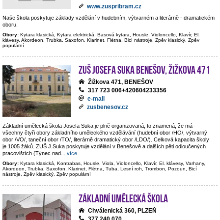
www.zuspribram.cz
Naše škola poskytuje základy vzdělání v hudebním, výtvarném a literárně - dramatickém
oboru.
Obory:
Kytara klasická, Kytara elektrická, Basová kytara, Housle, Violoncello, Klavír, El.
klávesy, Akordeon, Trubka, Saxofon, Klarinet, Flétna, Bicí nástroje, Zpěv klasický, Zpěv
populární
ZUŠ Josefa Suka Benešov, Žižkova 471
Žižkova 471, BENEŠOV
317 723 006+420604233356
e-mail
zusbenesov.cz
Základní umělecká škola Josefa Suka je plně organizovaná, to znamená, že má
všechny čtyři obory základního uměleckého vzdělávání (hudební obor /HO/, výtvarný
obor /VO/, taneční obor /TO/, literárně dramatický obor /LDO/). Celková kapacita školy
je 1005 žáků. ZUŠ J.Suka poskytuje vzdělání v Benešově a dalších pěti odloučených
pracovištích (Týnec nad
...
více
Obory:
Kytara klasická, Kontrabas, Housle, Viola, Violoncello, Klavír, El. klávesy, Varhany,
Akordeon, Trubka, Saxofon, Klarinet, Flétna, Tuba, Lesní roh, Trombon, Pozoun, Bicí
nástroje, Zpěv klasický, Zpěv populární
Základní umělecká škola
Chválenická 360, PLZEŇ
377 240 070