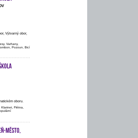
OV
or, Výtvarný obor,
vesy, Varhany,
Trombon, Pozoun, Bicí
škola
matickém oboru.
 Klarinet, Flétna,
populární
eň-město,