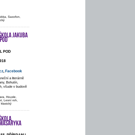
rubka, Saxofon,
ický
škola Jakuba
 pod
ÁL POD
 918
cz
,
Facebook
eční a literárně
ny, Bohutín,
ch, všude v budově
ara, Housle,
t, Lesní roh,
 klasický
škola,
. Masaryka