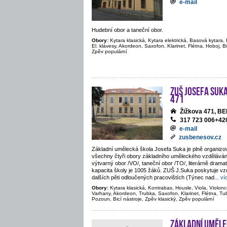
e-mail
Hudební obor a taneční obor.
Obory:
Kytara klasická, Kytara elektrická, Basová kytara, 
El. klávesy, Akordeon, Saxofon, Klarinet, Flétna, Hoboj, Bi
Zpěv populární
ZUŠ Josefa Suka
471
Žižkova 471, 
317 723 006+4
e-mail
zusbenesov.cz
Základní umělecká škola Josefa Suka je plně organiz
všechny čtyři obory základního uměleckého vzděláván
výtvarný obor /VO/, taneční obor /TO/, literárně drama
kapacita školy je 1005 žáků. ZUŠ J.Suka poskytuje vz
dalších pěti odloučených pracovištích (Týnec nad
...
ví
Obory:
Kytara klasická, Kontrabas, Housle, Viola, Violoncel
Varhany, Akordeon, Trubka, Saxofon, Klarinet, Flétna, Tu
Pozoun, Bicí nástroje, Zpěv klasický, Zpěv populární
Základní uměle