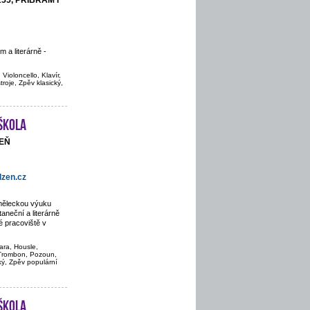
155, PŘÍBRAM I
 a literárně -
Violoncello, Klavír,
troje, Zpěv klasický,
škola
ZEŇ
zen.cz
uměleckou výuku
aneční a literárně
 pracoviště v
ara, Housle,
, Trombon, Pozoun,
cký, Zpěv populární
škola