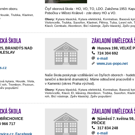
arném oboru.
Čtyř oborová škola - HO, VO, TO, LDO. Založena 1953. Kapa
Pobočka v Městci Králové - zde obory HO a VO.
Housle, Trubka, Klarinet,
e
Obory:
Kytara klasická, Kytara elektrická, Kontrabas, Basová kyt
Violoncello, Trubka, Saxofon, Klarinet, Flétna, Tuba, Lesní roh
Klavír, Cembalo, Akordeon, Bicí nástroje, Zpěv klasický, Zpěv po
cká škola
Základní umělecká 
y 25, BRANDÝS NAD
Husova 198, VELKÉ 
OLESLAV
724 304 692
e-mail
www.zus-popo.net
s.cz
Naše škola poskytuje vzdělávání ve čtyřech oborech - hudeb
taneční a literárně dramatický. Máme odloučené pracoviště v
ová kytara, Housle, Viola,
v Kamenici (okres Praha východ).
sní roh, Trombon, Pozoun,
Zpěv populární
Obory:
Kytara klasická, Kytara elektrická, Kontrabas, Basová kyt
Violoncello, Klavír, El. klávesy, Akordeon, Trubka, Saxofon, Klari
roh, Bicí nástroje, Zpěv klasický, Zpěv populární
cká škola
Základní umělecká 
OBŘICHOVICE
Náměstí 7. května 59
PRČICE
8 966 717
317 834 248
e-mail
ovice.cz
,
Facebook