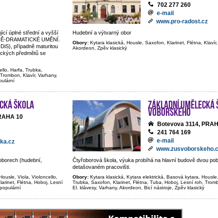
702 277 260
e-mail
www.pro-radost.cz
jící úplné střední a vyšší
Hudební a výtvarný obor
BNĚ-DRAMATICKÉ UMĚNÍ.
Obory:
Kytara klasická, Housle, Saxofon, Klarinet, Flétna, Klavír,
 DiS), případně maturitou
Akordeon, Zpěv klasický
tických předmětů se
ello, Harfa, Trubka,
 Trombon, Klavír, Varhany,
pulární
cká škola
Základní umělecká 
Voborského
PRAHA 10
Botevova 3114, PRA
241 764 169
e-mail
ka.cz
www.zusvoborskeho.
oborech (hudební,
Čtyřoborová škola, výuka probíhá na hlavní budově dvou p
detašovaném pracovišti.
Housle, Viola, Violoncello,
Obory:
Kytara klasická, Kytara elektrická, Basová kytara, Housle,
larinet, Flétna, Hoboj, Lesní
Trubka, Saxofon, Klarinet, Flétna, Tuba, Hoboj, Lesní roh, Trom
 populární
El. klávesy, Varhany, Akordeon, Bicí nástroje, Zpěv klasický