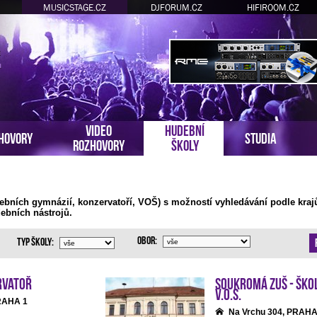
MUSICSTAGE.CZ
DJFORUM.CZ
HIFIROOM.CZ
VIDEO
HUDEBNÍ
HOVORY
STUDIA
ROZHOVORY
ŠKOLY
ebních gymnázií, konzervatoří, VOŠ) s možností vyhledávání podle kraj
ebních nástrojů.
Obor:
Typ školy:
rvatoř
Soukromá ZUŠ - Ško
v.o.s.
PRAHA 1
Na Vrchu 304, PRAHA