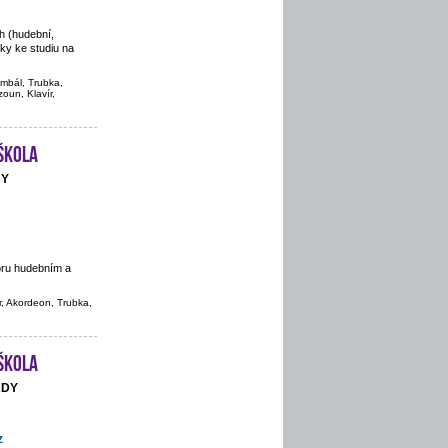
h (hudební,
áky ke studiu na
imbál, Trubka,
oun, Klavír,
škola
NY
oru hudebním a
r, Akordeon, Trubka,
škola
ADY
z