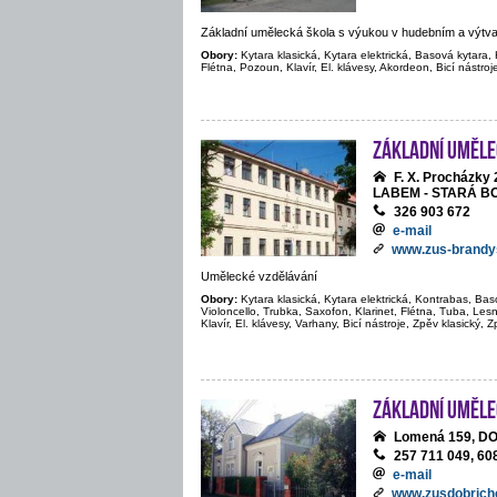
Základní umělecká škola s výukou v hudebním a výtv
Obory:
Kytara klasická, Kytara elektrická, Basová kytara, 
Flétna, Pozoun, Klavír, El. klávesy, Akordeon, Bicí nástroj
Základní uměle
F. X. Procházk
LABEM - STARÁ B
326 903 672
e-mail
www.zus-brandy
Umělecké vzdělávání
Obory:
Kytara klasická, Kytara elektrická, Kontrabas, Bas
Violoncello, Trubka, Saxofon, Klarinet, Flétna, Tuba, Le
Klavír, El. klávesy, Varhany, Bicí nástroje, Zpěv klasický, 
Základní uměle
Lomená 159, D
257 711 049, 60
e-mail
www.zusdobrich