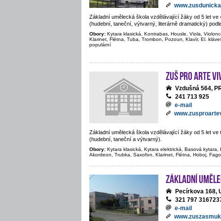
www.zusdunicka
Základní umělecká škola vzdělávající žáky od 5 let v
(hudební, taneční, výtvarný, literárně dramatický) podl
Obory:
Kytara klasická, Kontrabas, Housle, Viola, Violonc
Klarinet, Flétna, Tuba, Trombon, Pozoun, Klavír, El. kláve
populární
ZUŠ PRO ARTE VIV
Vzdušná 564, 
241 713 925
e-mail
www.zusproartev
Základní umělecká škola vzdělávající žáky od 5 let v
(hudební, taneční a výtvarný).
Obory:
Kytara klasická, Kytara elektrická, Basová kytara, K
Akordeon, Trubka, Saxofon, Klarinet, Flétna, Hoboj, Fago
Základní uměle
Pecírkova 168
321 797 316723
e-mail
www.zuszasmuk