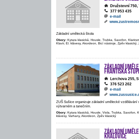
Družstevní 75
377 953 435
e-mail
www.zustremosn
Základní umělecká škola
Obory:
Kytara klasická, Housle, Trubka, Saxofon, Klarine
Klavír, El. klávesy, Akordeon, Bicí nástroje, Zpěv klasický
Základní uměle
Františka Stup
Lerchova 255, 
376 523 202
e-mail
www.zussusice.
ZUŠ Sušice organizuje základní umělecké vzdělávání 
výtvarném a tanečním.
Obory:
Kytara klasická, Housle, Viola, Trubka, Saxofon, Kla
klávesy, Varhany, Akordeon, Zpěv klasický
Základní uměle
Kralovice