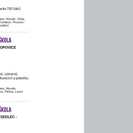
cita 700 žáků.
ara, Housle, Viola,
, Trombon, Pozoun,
pulární
škola
POPOVICE
ní, výtvarný,
 Kunicích a pobočku
ara, Housle,
net, Flétna, Lesní
škola
, SEDLEC -