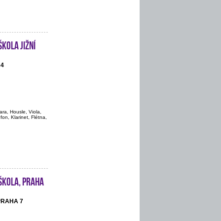
kola Jižní
 4
ara, Housle, Viola,
on, Klarinet, Flétna,
škola, Praha
 PRAHA 7