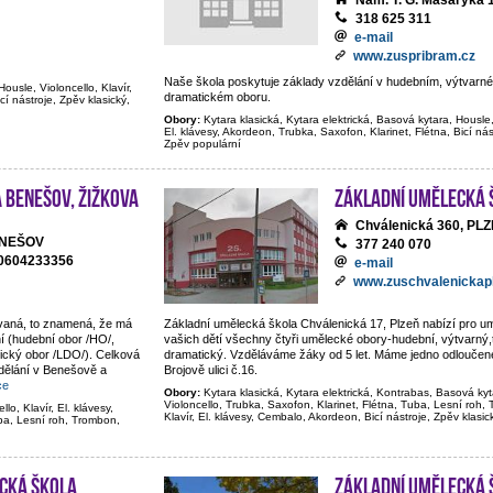
Nám. T. G. Masaryka 
318 625 311
e-mail
www.zuspribram.cz
Naše škola poskytuje základy vzdělání v hudebním, výtvarném
Housle, Violoncello, Klavír,
dramatickém oboru.
cí nástroje, Zpěv klasický,
Obory:
Kytara klasická, Kytara elektrická, Basová kytara, Housle, 
El. klávesy, Akordeon, Trubka, Saxofon, Klarinet, Flétna, Bicí nás
Zpěv populární
 Benešov, Žižkova
Základní umělecká 
Chválenická 360, PL
BENEŠOV
377 240 070
20604233356
e-mail
www.zuschvalenickapl
ovaná, to znamená, že má
Základní umělecká škola Chválenická 17, Plzeň nabízí pro 
í (hudební obor /HO/,
vašich dětí všechny čtyři umělecké obory-hudební, výtvarný,t
tický obor /LDO/). Celková
dramatický. Vzděláváme žáky od 5 let. Máme jedno odloučené
dělání v Benešově a
Brojově ulici č.16.
ce
Obory:
Kytara klasická, Kytara elektrická, Kontrabas, Basová kyt
Violoncello, Trubka, Saxofon, Klarinet, Flétna, Tuba, Lesní roh
lo, Klavír, El. klávesy,
Klavír, El. klávesy, Cembalo, Akordeon, Bicí nástroje, Zpěv klasi
ba, Lesní roh, Trombon,
cká škola
Základní umělecká 