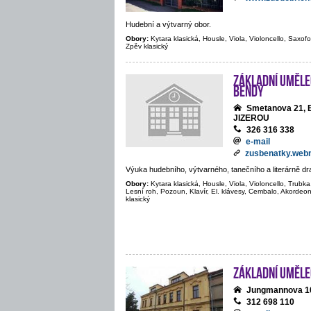
Hudební a výtvarný obor.
Obory:
Kytara klasická, Housle, Viola, Violoncello, Saxofon
Zpěv klasický
Základní umělec
Bendy
Smetanova 21,
JIZEROU
326 316 338
e-mail
zusbenatky.web
Výuka hudebního, výtvarného, tanečního a literárně d
Obory:
Kytara klasická, Housle, Viola, Violoncello, Trubka
Lesní roh, Pozoun, Klavír, El. klávesy, Cembalo, Akordeon
klasický
Základní uměle
Jungmannova 1
312 698 110