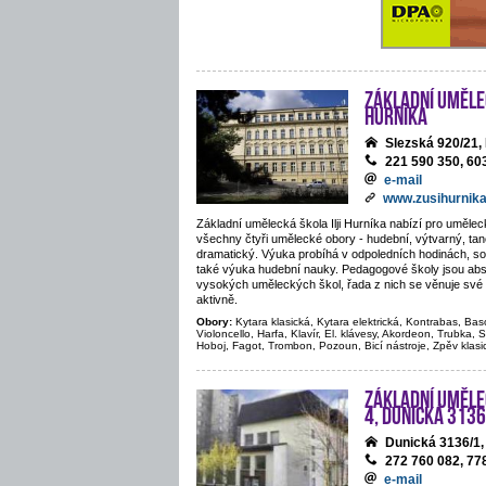
Základní umělec
Hurníka
Slezská 920/21
221 590 350, 60
e-mail
www.zusihurnika
Základní umělecká škola Ilji Hurníka nabízí pro uměle
všechny čtyři umělecké obory - hudební, výtvarný, tane
dramatický. Výuka probíhá v odpoledních hodinách, sou
také výuka hudební nauky. Pedagogové školy jsou abs
vysokých uměleckých škol, řada z nich se věnuje své 
aktivně.
Obory:
Kytara klasická, Kytara elektrická, Kontrabas, Bas
Violoncello, Harfa, Klavír, El. klávesy, Akordeon, Trubka, S
Hoboj, Fagot, Trombon, Pozoun, Bicí nástroje, Zpěv klasi
Základní uměle
4, Dunická 3136
Dunická 3136/1
272 760 082, 77
e-mail