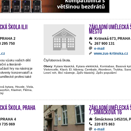
ká škola Ilji
Základní umělecká š
Město
, PRAHA 2
Krtinská 673, PRAHA
3 295 750
267 900 131
e-mail
.cz
www.zus-krtinska.cz
ckou výuku vašich dětí
Čtyřoborová škola.
ční a literárně-
Obory:
Kytara klasická, Kytara elektrická, Kontrabas, Basová kyt
částí hry na nástroj je
Violoncello, Klavír, El. klávesy, Cembalo, Akordeon, Trubka, Saxof
olventy konzervatoří a
Lesní roh, Bicí nástroje, Zpěv klasický, Zpěv populární
umělecké profesi také
ová kytara, Housle, Viola,
axofon, Klarinet, Flétna,
cký
cká škola, Praha
Základní umělecká 
7, Šimáčkova 16
, PRAHA 4
Šimáckova 1452/16,
8 735 069
220 875 863
e-mail