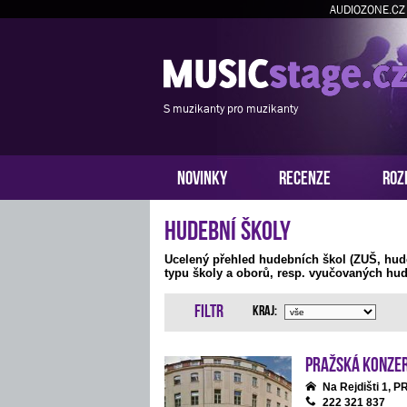
AUDIOZONE.CZ
S muzikanty pro muzikanty
NOVINKY
RECENZE
ROZ
Hudební školy
Ucelený přehled hudebních škol (ZUŠ, hud
typu školy a oborů, resp. vyučovaných hud
Filtr
Kraj:
Pražská konze
Na Rejdišti 1, 
222 321 837