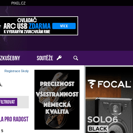
PIXEL.CZ
ZKUŠEBNY
SOUTĚŽE
Registrace školy
ů,
Filtrovat
la pro radost
 5