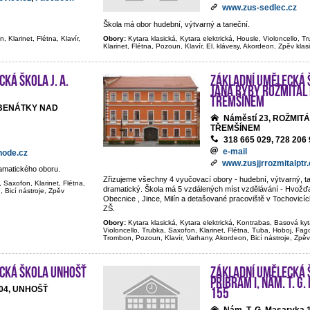
www.zus-sedlec.cz
Škola má obor hudební, výtvarný a taneční.
, Klarinet, Flétna, Klavír,
Obory:
Kytara klasická, Kytara elektrická, Housle, Violoncello, T
Klarinet, Flétna, Pozoun, Klavír, El. klávesy, Akordeon, Zpěv klas
ká škola J. A.
Základní umělecká 
Jana Ryby Rožmitál
Třemšínem
 BENÁTKY NAD
Náměstí 23, ROŽMIT
TŘEMŠÍNEM
318 665 029, 728 206
e-mail
node.cz
www.zusjjrrozmitalptr.
ramatického oboru.
Zřizujeme všechny 4 vyučovací obory - hudební, výtvarný, tan
, Saxofon, Klarinet, Flétna,
dramatický. Škola má 5 vzdálených míst vzdělávání - Hvožďa
, Bicí nástroje, Zpěv
Obecnice , Jince, Milín a detašované pracoviště v Tochovicí
ZŠ.
Obory:
Kytara klasická, Kytara elektrická, Kontrabas, Basová kyt
Violoncello, Trubka, Saxofon, Klarinet, Flétna, Tuba, Hoboj, Fago
Trombon, Pozoun, Klavír, Varhany, Akordeon, Bicí nástroje, Zpěv
cká škola Unhošť
Základní umělecká 
Příbram I, nám. T. G
155
04, UNHOŠŤ