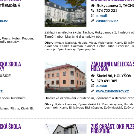
0, TŘEMOŠNÁ
Rokycanova 1, TACH
374 722 231
e-mail
a.cz
zustachov.cz
Základní umělecká škola, Tachov, Rokycanova 1: Hudební ob
Taneční obor, Literárně dramatický obor.
t, Flétna, Hoboj, Pozoun,
, Zpěv populární
Obory:
Kytara klasická, Housle, Viola, Violoncello, Klavír, El. klá
Akordeon, Trubka, Saxofon, Klarinet, Flétna, Tuba, Lesní roh, 
nástroje, Zpěv klasický, Zpěv populární
cká škola
Základní umělecká 
ky
Holýšov
SUŠICE
Školní 96, HOLÝŠOV
379 491 305
e-mail
cz
www.zusholysov.cz
v oboru hudebním,
Umělecké vzdělávání v hudebním, výtvarném a literárně-dra
Obory:
Kytara klasická, Kytara elektrická, Basová kytara, Housle,
Lesní roh, Klavír, El. klávesy, Bicí nástroje, Zpěv klasický, Zpěv 
rinet, Flétna, Klavír, El.
cká škola
ZUŠ Chrást, okr.Plz
přísp.org.