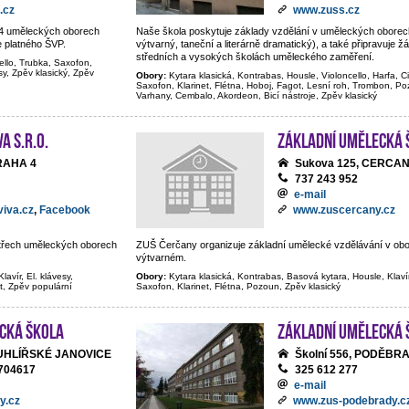
.cz
www.zuss.cz
e 4 uměleckých oborech
Naše škola poskytuje základy vzdělání v uměleckých oborec
e platného ŠVP.
výtvarný, taneční a literárně dramatický), a také připravuje ž
středních a vysokých školách uměleckého zaměření.
ello, Trubka, Saxofon,
sy, Zpěv klasický, Zpěv
Obory:
Kytara klasická, Kontrabas, Housle, Violoncello, Harfa, C
Saxofon, Klarinet, Flétna, Hoboj, Fagot, Lesní roh, Trombon, Poz
Varhany, Cembalo, Akordeon, Bicí nástroje, Zpěv klasický
A s.r.o.
Základní umělecká 
PRAHA 4
Sukova 125, CERCA
737 243 952
e-mail
iva.cz
,
Facebook
www.zuscercany.cz
e třech uměleckých oborech
ZUŠ Čerčany organizuje základní umělecké vzdělávání v ob
výtvarném.
lavír, El. klávesy,
Obory:
Kytara klasická, Kontrabas, Basová kytara, Housle, Klaví
t, Zpěv populární
Saxofon, Klarinet, Flétna, Pozoun, Zpěv klasický
cká škola
Základní umělecká 
, UHLÍŘSKÉ JANOVICE
Školní 556, PODĚBR
704617
325 612 277
e-mail
y.cz
www.zus-podebrady.c