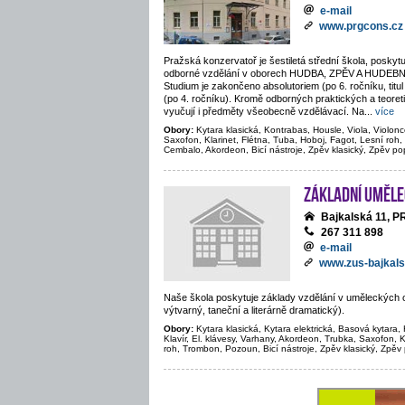
e-mail
www.prgcons.cz
Pražská konzervatoř je šestiletá střední škola, poskytu
odborné vzdělání v oborech HUDBA, ZPĚV A HUDE
Studium je zakončeno absolutoriem (po 6. ročníku, titul
(po 4. ročníku). Kromě odborných praktických a teore
vyučují i předměty všeobecně vzdělávací. Na
...
více
Obory:
Kytara klasická, Kontrabas, Housle, Viola, Violonc
Saxofon, Klarinet, Flétna, Tuba, Hoboj, Fagot, Lesní roh,
Cembalo, Akordeon, Bicí nástroje, Zpěv klasický, Zpěv po
Základní uměle
Bajkalská 11, 
267 311 898
e-mail
www.zus-bajkals
Naše škola poskytuje základy vzdělání v uměleckých 
výtvarný, taneční a literárně dramatický).
Obory:
Kytara klasická, Kytara elektrická, Basová kytara, 
Klavír, El. klávesy, Varhany, Akordeon, Trubka, Saxofon, K
roh, Trombon, Pozoun, Bicí nástroje, Zpěv klasický, Zpěv