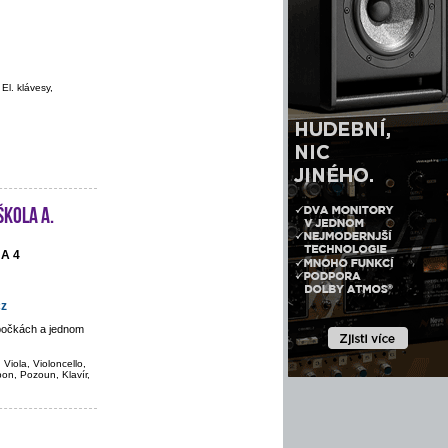
 El. klávesy,
škola A.
HA 4
cz
obočkách a jednom
 Viola, Violoncello,
bon, Pozoun, Klavír,