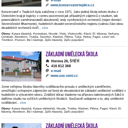
e-mail
www.konzervatorteplice.cz
Konzervatoř v Teplicích byla založena v roce 1971. Jako jediná škola tohoto druhu v
Ústeckém kraji je logicky v centru pozornosti jak případných zájemců o studium, tak
potenciálních zaměstnavatelů absolventů, tedy symfonických orchestrů (nejen domácí
Severočeské filharmonie), hudebních divadel severočeského regionu (valnou část obou
divadelních orchestrů tvoří
...
více
Obory:
Kytara klasická, Kontrabas, Housle, Viola, Violoncello, Klavír, El. klávesy, Varhany,
Cembalo, Akordeon, Trubka, Saxofon, Klarinet, Flétna, Tuba, Hoboj, Fagot, Lesní roh,
Trombon, Pozoun, Bicí nástroje, Zpěv klasický, Zpěv populární
Základní umělecká škola
Horova 26, ŠTĚTÍ
416 812 368
e-mail
www.zus-steti.cz
Jsme veřejnou školou hlavního vzdělávacího proudu s uměleckým zaměřením,
umožňující schopným zájemcům od šesti do devatenácti let základní umělecké vzdělání v
hudebním a výtvarném oboru. Zvláštní důraz klademe na přípravu talentovaných žáků k
dalšímu studiu na vyšších uměleckých školách. Současně usilujeme o to, aby umělecké
vzdělávání
...
více
Obory:
Kytara klasická, Kytara elektrická, Housle, Trubka, Klarinet, Flétna, Fagot, Klavír, El.
klávesy, Akordeon, Bicí nástroje, Zpěv klasický, Zpěv populární
Základní umělecká škola