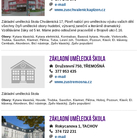
e-mail
www.zuschvalenickaplzen.cz
Základní umělecká škola Chválenická 17, Plzeň nabízí pro uměleckou výuku vašich dětí
všechny čtyři umělecké obory-hudební, výtvarný,taneční a literárně dramatický.
Vzděláváme žáky od 5 let. Máme jedno odloučené pracoviště v Brojově ulici č.16.
Obory:
Kytara klasická, Kytara elektrická, Kontrabas, Basová kytara, Housle, Violoncello,
Trubka, Saxofon, Klarinet, Flétna, Tuba, Lesní roh, Trombon, Pozoun, Klavír, El. klávesy,
Cembalo, Akordeon, Bicí nástroje, Zpěv klasický, Zpěv populární
Základní umělecká škola
Družstevní 750, TŘEMOŠNÁ
377 953 435
e-mail
www.zustremosna.cz
Základní umělecká škola
Obory:
Kytara klasická, Housle, Trubka, Saxofon, Klarinet, Flétna, Hoboj, Pozoun, Klavír, El.
klávesy, Akordeon, Bicí nástroje, Zpěv klasický, Zpěv populární
Základní umělecká škola
Rokycanova 1, TACHOV
374 722 231
e-mail