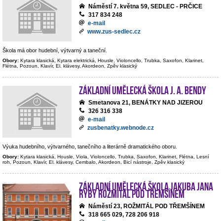
Náměstí 7. května 59, SEDLEC - PRČICE
317 834 248
e-mail
www.zus-sedlec.cz
Škola má obor hudební, výtvarný a taneční.
Obory:
Kytara klasická, Kytara elektrická, Housle, Violoncello, Trubka, Saxofon, Klarinet,
Flétna, Pozoun, Klavír, El. klávesy, Akordeon, Zpěv klasický
Základní umělecká škola J. A. Bendy
Smetanova 21, BENÁTKY NAD JIZEROU
326 316 338
e-mail
zusbenatky.webnode.cz
Výuka hudebního, výtvarného, tanečního a literárně dramatického oboru.
Obory:
Kytara klasická, Housle, Viola, Violoncello, Trubka, Saxofon, Klarinet, Flétna, Lesní
roh, Pozoun, Klavír, El. klávesy, Cembalo, Akordeon, Bicí nástroje, Zpěv klasický
Základní umělecká škola Jakuba Jana
Ryby Rožmitál pod Třemšínem
Náměstí 23, ROŽMITÁL POD TŘEMŠÍNEM
318 665 029, 728 206 918