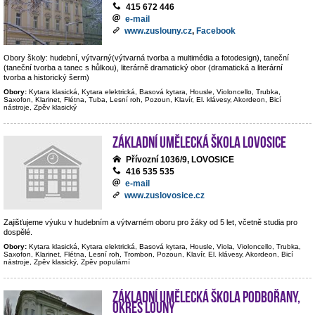
415 672 446
e-mail
www.zuslouny.cz
,
Facebook
Obory školy: hudební, výtvarný(výtvarná tvorba a multimédia a fotodesign), taneční
(taneční tvorba a tanec s hůlkou), literárně dramatický obor (dramatická a literární
tvorba a historický šerm)
Obory:
Kytara klasická, Kytara elektrická, Basová kytara, Housle, Violoncello, Trubka,
Saxofon, Klarinet, Flétna, Tuba, Lesní roh, Pozoun, Klavír, El. klávesy, Akordeon, Bicí
nástroje, Zpěv klasický
Základní umělecká škola Lovosice
Přívozní 1036/9, LOVOSICE
416 535 535
e-mail
www.zuslovosice.cz
Zajišťujeme výuku v hudebním a výtvarném oboru pro žáky od 5 let, včetně studia pro
dospělé.
Obory:
Kytara klasická, Kytara elektrická, Basová kytara, Housle, Viola, Violoncello, Trubka,
Saxofon, Klarinet, Flétna, Lesní roh, Trombon, Pozoun, Klavír, El. klávesy, Akordeon, Bicí
nástroje, Zpěv klasický, Zpěv populární
Základní umělecká škola Podbořany,
okres Louny