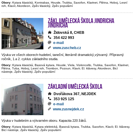
Obory:
Kytara klasická, Kontrabas, Housle, Trubka, Saxofon, Klarinet, Flétna, Hoboj, Lesní
roh, Klavír, Akordeon, Zpěv klasický, Zpěv populární
Zákl.umělecká škola Jindricha
Jindricha
Židovská 8, CHEB
354 422 993
e-mail
www.zuscheb.cz
Výuka ve všech oborech-hudební, taneční, literárně dramatický,výtvarný. Přípravný
ročník, 1.a 2. cyklus základního studia.
Obory:
Kytara klasická, Basová kytara, Housle, Viola, Violoncello, Trubka, Saxofon, Klarinet,
Flétna, Tuba, Hoboj, Lesní roh, Trombon, Pozoun, Klavír, El. klávesy, Akordeon, Bicí
nástroje, Zpěv klasický, Zpěv populární
Základní umělecká škola
Dvořákova 367, NEJDEK
353 925 125
e-mail
www.zusnejdek.cz
Výuka v hudebním a výtvarném oboru. Kapacita 220 žáků.
Obory:
Kytara klasická, Kytara elektrická, Basová kytara, Trubka, Saxofon, Klavír, El. klávesy,
Bicí nástroje, Zpěv klasický, Zpěv populární