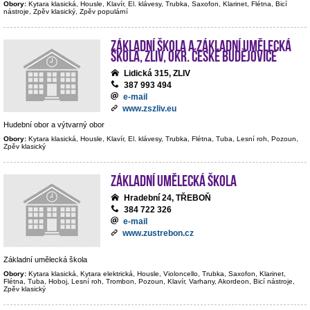
Obory:
Kytara klasická, Housle, Klavír, El. klávesy, Trubka, Saxofon, Klarinet, Flétna, Bicí
nástroje, Zpěv klasický, Zpěv populární
Základní škola a Základní umělecká
škola, Zliv, okr. České Budějovice
Lidická 315, ZLIV
387 993 494
e-mail
www.zszliv.eu
Hudební obor a výtvarný obor
Obory:
Kytara klasická, Housle, Klavír, El. klávesy, Trubka, Flétna, Tuba, Lesní roh, Pozoun,
Zpěv klasický
Základní umělecká škola
Hradební 24, TŘEBOŇ
384 722 326
e-mail
www.zustrebon.cz
Základní umělecká škola
Obory:
Kytara klasická, Kytara elektrická, Housle, Violoncello, Trubka, Saxofon, Klarinet,
Flétna, Tuba, Hoboj, Lesní roh, Trombon, Pozoun, Klavír, Varhany, Akordeon, Bicí nástroje,
Zpěv klasický