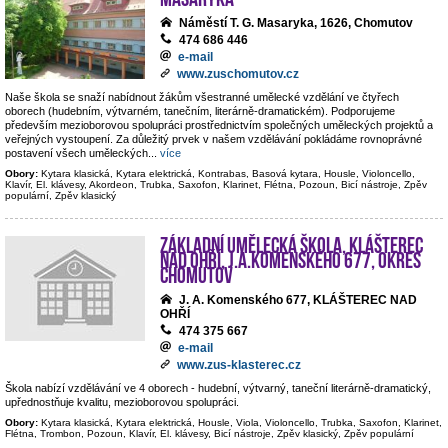
Náměstí T. G. Masaryka, 1626, Chomutov
474 686 446
e-mail
www.zuschomutov.cz
Naše škola se snaží nabídnout žákům všestranné umělecké vzdělání ve čtyřech
oborech (hudebním, výtvarném, tanečním, literárně-dramatickém). Podporujeme
především mezioborovou spolupráci prostřednictvím společných uměleckých projektů a
veřejných vystoupení. Za důležitý prvek v našem vzdělávání pokládáme rovnoprávné
postavení všech uměleckých
...
více
Obory:
Kytara klasická, Kytara elektrická, Kontrabas, Basová kytara, Housle, Violoncello,
Klavír, El. klávesy, Akordeon, Trubka, Saxofon, Klarinet, Flétna, Pozoun, Bicí nástroje, Zpěv
populární, Zpěv klasický
Základní umělecká škola, Klášterec
nad Ohří, J.A.Komenského 677, okres
Chomutov
J. A. Komenského 677, KLÁŠTEREC NAD
OHŘÍ
474 375 667
e-mail
www.zus-klasterec.cz
Škola nabízí vzdělávání ve 4 oborech - hudební, výtvarný, taneční literárně-dramatický,
upřednostňuje kvalitu, mezioborovou spolupráci.
Obory:
Kytara klasická, Kytara elektrická, Housle, Viola, Violoncello, Trubka, Saxofon, Klarinet,
Flétna, Trombon, Pozoun, Klavír, El. klávesy, Bicí nástroje, Zpěv klasický, Zpěv populární