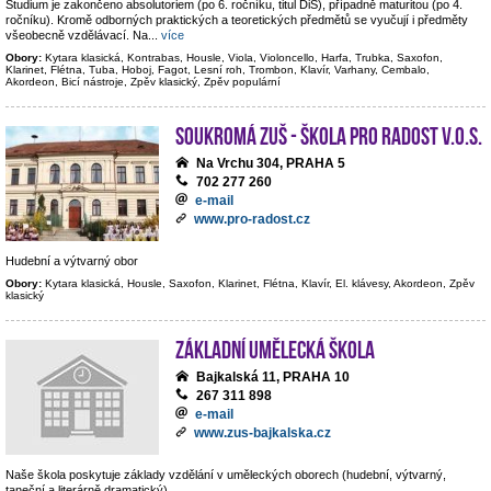
Studium je zakončeno absolutoriem (po 6. ročníku, titul DiS), případně maturitou (po 4.
ročníku). Kromě odborných praktických a teoretických předmětů se vyučují i předměty
všeobecně vzdělávací. Na
...
více
Obory:
Kytara klasická, Kontrabas, Housle, Viola, Violoncello, Harfa, Trubka, Saxofon,
Klarinet, Flétna, Tuba, Hoboj, Fagot, Lesní roh, Trombon, Klavír, Varhany, Cembalo,
Akordeon, Bicí nástroje, Zpěv klasický, Zpěv populární
Soukromá ZUŠ - Škola pro radost v.o.s.
Na Vrchu 304, PRAHA 5
702 277 260
e-mail
www.pro-radost.cz
Hudební a výtvarný obor
Obory:
Kytara klasická, Housle, Saxofon, Klarinet, Flétna, Klavír, El. klávesy, Akordeon, Zpěv
klasický
Základní umělecká škola
Bajkalská 11, PRAHA 10
267 311 898
e-mail
www.zus-bajkalska.cz
Naše škola poskytuje základy vzdělání v uměleckých oborech (hudební, výtvarný,
taneční a literárně dramatický).