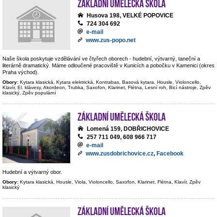
Základní umělecká škola
Husova 198, VELKÉ POPOVICE
724 304 692
e-mail
www.zus-popo.net
Naše škola poskytuje vzdělávání ve čtyřech oborech - hudební, výtvarný, taneční a
literárně dramatický. Máme odloučené pracoviště v Kunicích a pobočku v Kamenici (okres
Praha východ).
Obory:
Kytara klasická, Kytara elektrická, Kontrabas, Basová kytara, Housle, Violoncello,
Klavír, El. klávesy, Akordeon, Trubka, Saxofon, Klarinet, Flétna, Lesní roh, Bicí nástroje, Zpěv
klasický, Zpěv populární
Základní umělecká škola
Lomená 159, DOBŘICHOVICE
257 711 049, 608 966 717
e-mail
www.zusdobrichovice.cz
,
Facebook
Hudební a výtvarný obor.
Obory:
Kytara klasická, Housle, Viola, Violoncello, Saxofon, Klarinet, Flétna, Klavír, Zpěv
klasický
Základní umělecká škola