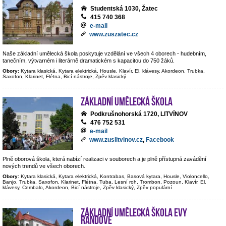
Studentská 1030, Žatec
415 740 368
e-mail
www.zuszatec.cz
Naše základní umělecká škola poskytuje vzdělání ve všech 4 oborech - hudebním,
tanečním, výtvarném i literárně dramatickém s kapacitou do 750 žáků.
Obory:
Kytara klasická, Kytara elektrická, Housle, Klavír, El. klávesy, Akordeon, Trubka,
Saxofon, Klarinet, Flétna, Bicí nástroje, Zpěv klasický
Základní umělecká škola
Podkrušnohorská 1720, LITVÍNOV
476 752 531
e-mail
www.zuslitvinov.cz
,
Facebook
Plně oborová škola, která nabízí realizaci v souborech a je plně přístupná zavádění
nových trendů ve všech oborech.
Obory:
Kytara klasická, Kytara elektrická, Kontrabas, Basová kytara, Housle, Violoncello,
Banjo, Trubka, Saxofon, Klarinet, Flétna, Tuba, Lesní roh, Trombon, Pozoun, Klavír, El.
klávesy, Cembalo, Akordeon, Bicí nástroje, Zpěv klasický, Zpěv populární
Základní umělecká škola Evy
Randové