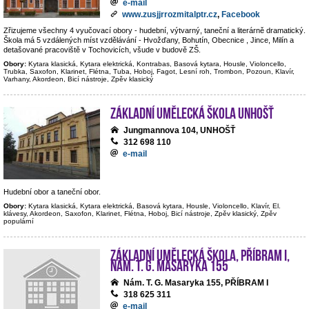
e-mail
www.zusjjrrozmitalptr.cz
,
Facebook
Zřizujeme všechny 4 vyučovací obory - hudební, výtvarný, taneční a literárně dramatický.
Škola má 5 vzdálených míst vzdělávání - Hvožďany, Bohutín, Obecnice , Jince, Milín a
detašované pracoviště v Tochovicích, všude v budově ZŠ.
Obory:
Kytara klasická, Kytara elektrická, Kontrabas, Basová kytara, Housle, Violoncello,
Trubka, Saxofon, Klarinet, Flétna, Tuba, Hoboj, Fagot, Lesní roh, Trombon, Pozoun, Klavír,
Varhany, Akordeon, Bicí nástroje, Zpěv klasický
Základní umělecká škola Unhošť
Jungmannova 104, UNHOŠŤ
312 698 110
e-mail
Hudební obor a taneční obor.
Obory:
Kytara klasická, Kytara elektrická, Basová kytara, Housle, Violoncello, Klavír, El.
klávesy, Akordeon, Saxofon, Klarinet, Flétna, Hoboj, Bicí nástroje, Zpěv klasický, Zpěv
populární
Základní umělecká škola, Příbram I,
nám. T. G. Masaryka 155
Nám. T. G. Masaryka 155, PŘÍBRAM I
318 625 311
e-mail