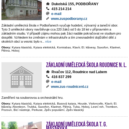
Dukelská 155, PODBOŘANY
415 214 214
e-mail
www.zuspodborany.cz
Základní umělecká škola v Podbořanech vyučuje hudební, výtvarný a taneční obor.
Tyto 3 umělecké obory navštěvuje cca 220 žáků od 5 do 18 let v přípravném a
základním studiu. V případě zájmu mohou pak žáci nadále pokračovat ve studium pro
dospělé. Vzhledem ke změnám v infrastruktuře a tím znesnadnění dojíždění dětí z
okolních obcí a vesnic bylo v
...
více
Obory:
Kytara klasická, Kytara elektrická, Kontrabas, Klavír, El. klávesy, Saxofon, Klarinet,
Flétna, Hoboj
Základní umělecká škola Roudnice n. L.
Rvačov 112, Roudnice nad Labem
416 837 299
e-mail
www.zus-roudnicenl.cz
Zaměření na souborovou a orchestrální hru.
Obory:
Kytara klasická, Kytara elektrická, Basová kytara, Housle, Violoncello, Klavír, El.
klávesy, Akordeon, Trubka, Saxofon, Klarinet, Flétna, Tuba, Hoboj, Lesní roh, Trombon,
Pozoun, Bicí nástroje, Perkuse, Zpěv populární, Zpěv klasický
Základní umělecká škola T. G.
Masaryka