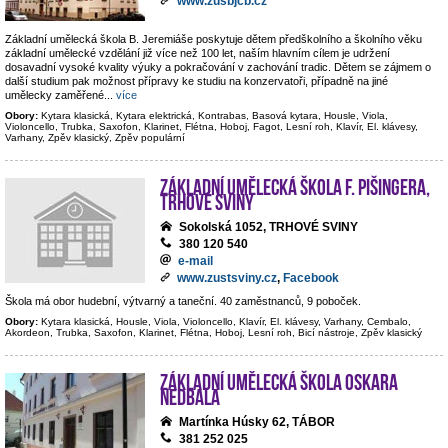
www.zusbjcb.cz
Základní umělecká škola B. Jeremiáše poskytuje dětem předškolního a školního věku
základní umělecké vzdělání již více než 100 let, naším hlavním cílem je udržení
dosavadní vysoké kvality výuky a pokračování v zachování tradic. Dětem se zájmem o
další studium pak možnost přípravy ke studiu na konzervatoři, případně na jiné
umělecky zaměřené
...
více
Obory:
Kytara klasická, Kytara elektrická, Kontrabas, Basová kytara, Housle, Viola,
Violoncello, Trubka, Saxofon, Klarinet, Flétna, Hoboj, Fagot, Lesní roh, Klavír, El. klávesy,
Varhany, Zpěv klasický, Zpěv populární
Základní umělecká škola F. Pišingera,
Trhové Sviny
Sokolská 1052, TRHOVÉ SVINY
380 120 540
e-mail
www.zustsviny.cz
,
Facebook
Škola má obor hudební, výtvarný a taneční. 40 zaměstnanců, 9 poboček.
Obory:
Kytara klasická, Housle, Viola, Violoncello, Klavír, El. klávesy, Varhany, Cembalo,
Akordeon, Trubka, Saxofon, Klarinet, Flétna, Hoboj, Lesní roh, Bicí nástroje, Zpěv klasický
Základní umělecká škola Oskara
Nedbala
Martínka Húsky 62, TÁBOR
381 252 025