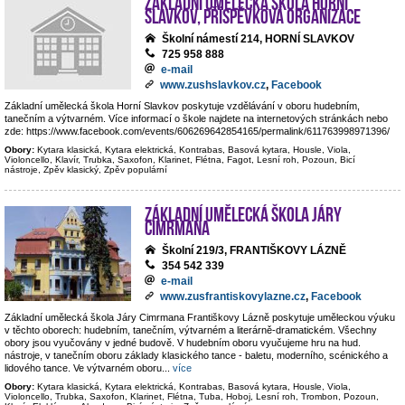
Základní umělecká škola Horní
Slavkov, příspěvková organizace
Školní námestí 214, HORNÍ SLAVKOV
725 958 888
e-mail
www.zushslavkov.cz
,
Facebook
Základní umělecká škola Horní Slavkov poskytuje vzdělávání v oboru hudebním,
tanečním a výtvarném. Více informací o škole najdete na internetových stránkách nebo
zde: https://www.facebook.com/events/606269642854165/permalink/611763998971396/
Obory:
Kytara klasická, Kytara elektrická, Kontrabas, Basová kytara, Housle, Viola,
Violoncello, Klavír, Trubka, Saxofon, Klarinet, Flétna, Fagot, Lesní roh, Pozoun, Bicí
nástroje, Zpěv klasický, Zpěv populární
Základní umělecká škola Járy
Cimrmana
Školní 219/3, FRANTIŠKOVY LÁZNĚ
354 542 339
e-mail
www.zusfrantiskovylazne.cz
,
Facebook
Základní umělecká škola Járy Cimrmana Františkovy Lázně poskytuje uměleckou výuku
v těchto oborech: hudebním, tanečním, výtvarném a literárně-dramatickém. Všechny
obory jsou vyučovány v jedné budově. V hudebním oboru vyučujeme hru na hud.
nástroje, v tanečním oboru základy klasického tance - baletu, moderního, scénického a
lidového tance. Ve výtvarném oboru
...
více
Obory:
Kytara klasická, Kytara elektrická, Kontrabas, Basová kytara, Housle, Viola,
Violoncello, Trubka, Saxofon, Klarinet, Flétna, Tuba, Hoboj, Lesní roh, Trombon, Pozoun,