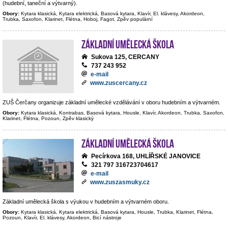
(hudební, taneční a výtvarný).
Obory:
Kytara klasická, Kytara elektrická, Basová kytara, Klavír, El. klávesy, Akordeon,
Trubka, Saxofon, Klarinet, Flétna, Hoboj, Fagot, Zpěv populární
Základní umělecká škola
Sukova 125, CERCANY
737 243 952
e-mail
www.zuscercany.cz
ZUŠ Čerčany organizuje základní umělecké vzdělávání v oboru hudebním a výtvarném.
Obory:
Kytara klasická, Kontrabas, Basová kytara, Housle, Klavír, Akordeon, Trubka, Saxofon,
Klarinet, Flétna, Pozoun, Zpěv klasický
Základní umělecká škola
Pecírkova 168, UHLÍŘSKÉ JANOVICE
321 797 316723704617
e-mail
www.zuszasmuky.cz
Základní umělecká škola s výukou v hudebním a výtvarném oboru.
Obory:
Kytara klasická, Kytara elektrická, Basová kytara, Housle, Trubka, Klarinet, Flétna,
Pozoun, Klavír, El. klávesy, Akordeon, Bicí nástroje