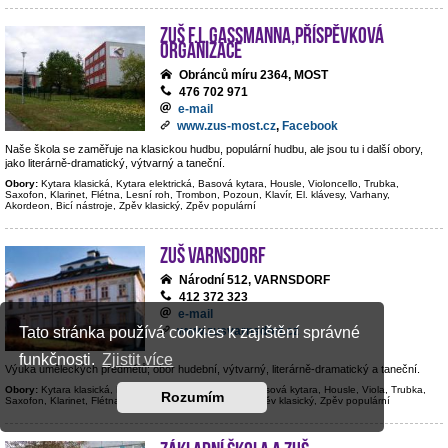
ZUŠ F.L.Gassmanna,příspěvková
organizace
Obránců míru 2364, MOST
476 702 971
e-mail
www.zus-most.cz
,
Facebook
Naše škola se zaměřuje na klasickou hudbu, populární hudbu, ale jsou tu i další obory,
jako literárně-dramatický, výtvarný a taneční.
Obory:
Kytara klasická, Kytara elektrická, Basová kytara, Housle, Violoncello, Trubka,
Saxofon, Klarinet, Flétna, Lesní roh, Trombon, Pozoun, Klavír, El. klávesy, Varhany,
Akordeon, Bicí nástroje, Zpěv klasický, Zpěv populární
ZUŠ Varnsdorf
Národní 512, VARNSDORF
412 372 323
e-mail
www.zusvarnsdorf.cz
Tato stránka používá cookies k zajištění správné
funkčnosti.
Zjistit více
Výuka uměleckých předmětů; obor hudební, výtvarný, literárně-dramatický a taneční.
Obory:
Kytara klasická, Kytara elektrická, Kontrabas, Basová kytara, Housle, Viola, Trubka,
Rozumím
Saxofon, Klarinet, Flétna, Hoboj, Klavír, Bicí nástroje, Zpěv klasický, Zpěv populární