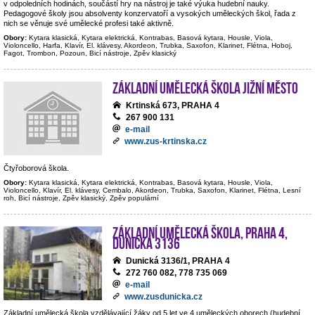
v odpoledních hodinách, součástí hry na nástroj je také výuka hudební nauky.
Pedagogové školy jsou absolventy konzervatoří a vysokých uměleckých škol, řada z
nich se věnuje své umělecké profesi také aktivně.
Obory:
Kytara klasická, Kytara elektrická, Kontrabas, Basová kytara, Housle, Viola,
Violoncello, Harfa, Klavír, El. klávesy, Akordeon, Trubka, Saxofon, Klarinet, Flétna, Hoboj,
Fagot, Trombon, Pozoun, Bicí nástroje, Zpěv klasický
Základní umělecká škola Jižní Město
Krtinská 673, PRAHA 4
267 900 131
e-mail
www.zus-krtinska.cz
Čtyřoborová škola.
Obory:
Kytara klasická, Kytara elektrická, Kontrabas, Basová kytara, Housle, Viola,
Violoncello, Klavír, El. klávesy, Cembalo, Akordeon, Trubka, Saxofon, Klarinet, Flétna, Lesní
roh, Bicí nástroje, Zpěv klasický, Zpěv populární
Základní umělecká škola, Praha 4,
Dunická 3136
Dunická 3136/1, PRAHA 4
272 760 082, 778 735 069
e-mail
www.zusdunicka.cz
Základní umělecká škola vzdělávající žáky od 5 let ve 4 uměleckých oborech (hudební,