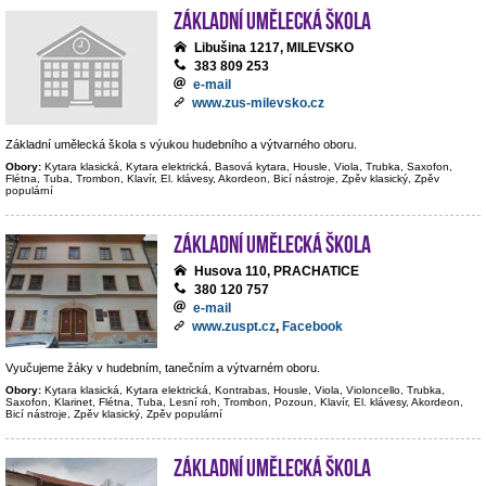
Základní umělecká škola
Libušina 1217, MILEVSKO
383 809 253
e-mail
www.zus-milevsko.cz
Základní umělecká škola s výukou hudebního a výtvarného oboru.
Obory:
Kytara klasická, Kytara elektrická, Basová kytara, Housle, Viola, Trubka, Saxofon,
Flétna, Tuba, Trombon, Klavír, El. klávesy, Akordeon, Bicí nástroje, Zpěv klasický, Zpěv
populární
Základní umělecká škola
Husova 110, PRACHATICE
380 120 757
e-mail
www.zuspt.cz
,
Facebook
Vyučujeme žáky v hudebním, tanečním a výtvarném oboru.
Obory:
Kytara klasická, Kytara elektrická, Kontrabas, Housle, Viola, Violoncello, Trubka,
Saxofon, Klarinet, Flétna, Tuba, Lesní roh, Trombon, Pozoun, Klavír, El. klávesy, Akordeon,
Bicí nástroje, Zpěv klasický, Zpěv populární
Základní umělecká škola