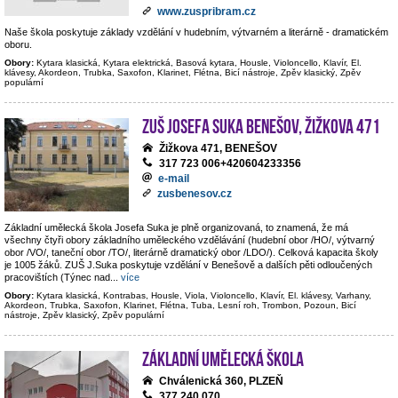
www.zuspribram.cz
Naše škola poskytuje základy vzdělání v hudebním, výtvarném a literárně - dramatickém
oboru.
Obory:
Kytara klasická, Kytara elektrická, Basová kytara, Housle, Violoncello, Klavír, El.
klávesy, Akordeon, Trubka, Saxofon, Klarinet, Flétna, Bicí nástroje, Zpěv klasický, Zpěv
populární
ZUŠ Josefa Suka Benešov, Žižkova 471
Žižkova 471, BENEŠOV
317 723 006+420604233356
e-mail
zusbenesov.cz
Základní umělecká škola Josefa Suka je plně organizovaná, to znamená, že má
všechny čtyři obory základního uměleckého vzdělávání (hudební obor /HO/, výtvarný
obor /VO/, taneční obor /TO/, literárně dramatický obor /LDO/). Celková kapacita školy
je 1005 žáků. ZUŠ J.Suka poskytuje vzdělání v Benešově a dalších pěti odloučených
pracovištích (Týnec nad
...
více
Obory:
Kytara klasická, Kontrabas, Housle, Viola, Violoncello, Klavír, El. klávesy, Varhany,
Akordeon, Trubka, Saxofon, Klarinet, Flétna, Tuba, Lesní roh, Trombon, Pozoun, Bicí
nástroje, Zpěv klasický, Zpěv populární
Základní umělecká škola
Chválenická 360, PLZEŇ
377 240 070