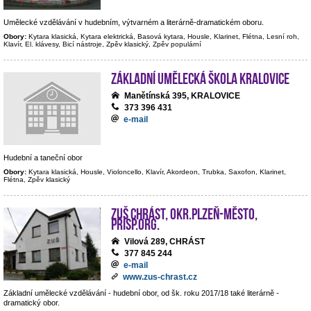
Umělecké vzdělávání v hudebním, výtvarném a literárně-dramatickém oboru.
Obory:
Kytara klasická, Kytara elektrická, Basová kytara, Housle, Klarinet, Flétna, Lesní roh,
Klavír, El. klávesy, Bicí nástroje, Zpěv klasický, Zpěv populární
Základní umělecká škola Kralovice
Manětínská 395, KRALOVICE
373 396 431
e-mail
Hudební a taneční obor
Obory:
Kytara klasická, Housle, Violoncello, Klavír, Akordeon, Trubka, Saxofon, Klarinet,
Flétna, Zpěv klasický
ZUŠ Chrást, okr.Plzeň-město,
přísp.org.
Vilová 289, CHRÁST
377 845 244
e-mail
www.zus-chrast.cz
Základní umělecké vzdělávání - hudební obor, od šk. roku 2017/18 také literárně -
dramatický obor.