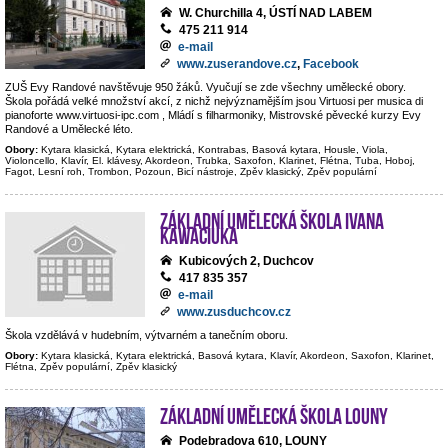
W. Churchilla 4, ÚSTÍ NAD LABEM
475 211 914
e-mail
www.zuserandove.cz
,
Facebook
ZUŠ Evy Randové navštěvuje 950 žáků. Vyučují se zde všechny umělecké obory.
Škola pořádá velké množství akcí, z nichž nejvýznamějším jsou Virtuosi per musica di
pianoforte www.virtuosi-ipc.com , Mládí s filharmoniky, Mistrovské pěvecké kurzy Evy
Randové a Umělecké léto.
Obory:
Kytara klasická, Kytara elektrická, Kontrabas, Basová kytara, Housle, Viola,
Violoncello, Klavír, El. klávesy, Akordeon, Trubka, Saxofon, Klarinet, Flétna, Tuba, Hoboj,
Fagot, Lesní roh, Trombon, Pozoun, Bicí nástroje, Zpěv klasický, Zpěv populární
Základní umělecká škola Ivana
Kawaciuka
Kubicových 2, Duchcov
417 835 357
e-mail
www.zusduchcov.cz
Škola vzdělává v hudebním, výtvarném a tanečním oboru.
Obory:
Kytara klasická, Kytara elektrická, Basová kytara, Klavír, Akordeon, Saxofon, Klarinet,
Flétna, Zpěv populární, Zpěv klasický
Základní umělecká škola Louny
Podebradova 610, LOUNY