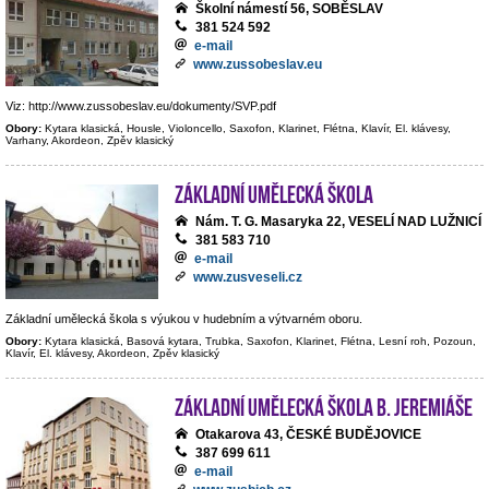
Školní námestí 56, SOBĚSLAV
381 524 592
e-mail
www.zussobeslav.eu
Viz: http://www.zussobeslav.eu/dokumenty/SVP.pdf
Obory:
Kytara klasická, Housle, Violoncello, Saxofon, Klarinet, Flétna, Klavír, El. klávesy,
Varhany, Akordeon, Zpěv klasický
Základní umělecká škola
Nám. T. G. Masaryka 22, VESELÍ NAD LUŽNICÍ
381 583 710
e-mail
www.zusveseli.cz
Základní umělecká škola s výukou v hudebním a výtvarném oboru.
Obory:
Kytara klasická, Basová kytara, Trubka, Saxofon, Klarinet, Flétna, Lesní roh, Pozoun,
Klavír, El. klávesy, Akordeon, Zpěv klasický
Základní umělecká škola B. Jeremiáše
Otakarova 43, ČESKÉ BUDĚJOVICE
387 699 611
e-mail