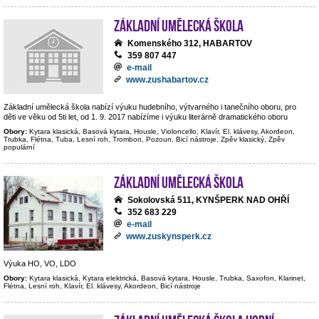
Základní umělecká škola
Komenského 312, HABARTOV
359 807 447
e-mail
www.zushabartov.cz
Základní umělecká škola nabízí výuku hudebního, výtvarného i tanečního oboru, pro
děti ve věku od 5ti let, od 1. 9. 2017 nabízíme i výuku literárně dramatického oboru
Obory:
Kytara klasická, Basová kytara, Housle, Violoncello, Klavír, El. klávesy, Akordeon,
Trubka, Flétna, Tuba, Lesní roh, Trombon, Pozoun, Bicí nástroje, Zpěv klasický, Zpěv
populární
Základní umělecká škola
Sokolovská 511, KYNŠPERK NAD OHŘÍ
352 683 229
e-mail
www.zuskynsperk.cz
Výuka HO, VO, LDO
Obory:
Kytara klasická, Kytara elektrická, Basová kytara, Housle, Trubka, Saxofon, Klarinet,
Flétna, Lesní roh, Klavír, El. klávesy, Akordeon, Bicí nástroje