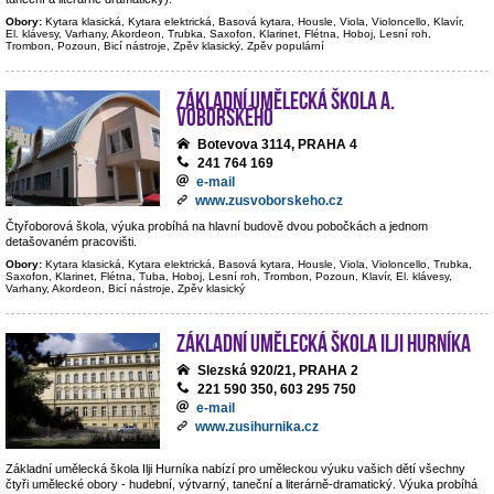
Obory:
Kytara klasická, Kytara elektrická, Basová kytara, Housle, Viola, Violoncello, Klavír,
El. klávesy, Varhany, Akordeon, Trubka, Saxofon, Klarinet, Flétna, Hoboj, Lesní roh,
Trombon, Pozoun, Bicí nástroje, Zpěv klasický, Zpěv populární
Základní umělecká škola A.
Voborského
Botevova 3114, PRAHA 4
241 764 169
e-mail
www.zusvoborskeho.cz
Čtyřoborová škola, výuka probíhá na hlavní budově dvou pobočkách a jednom
detašovaném pracovišti.
Obory:
Kytara klasická, Kytara elektrická, Basová kytara, Housle, Viola, Violoncello, Trubka,
Saxofon, Klarinet, Flétna, Tuba, Hoboj, Lesní roh, Trombon, Pozoun, Klavír, El. klávesy,
Varhany, Akordeon, Bicí nástroje, Zpěv klasický
Základní umělecká škola Ilji Hurníka
Slezská 920/21, PRAHA 2
221 590 350, 603 295 750
e-mail
www.zusihurnika.cz
Základní umělecká škola Ilji Hurníka nabízí pro uměleckou výuku vašich dětí všechny
čtyři umělecké obory - hudební, výtvarný, taneční a literárně-dramatický. Výuka probíhá