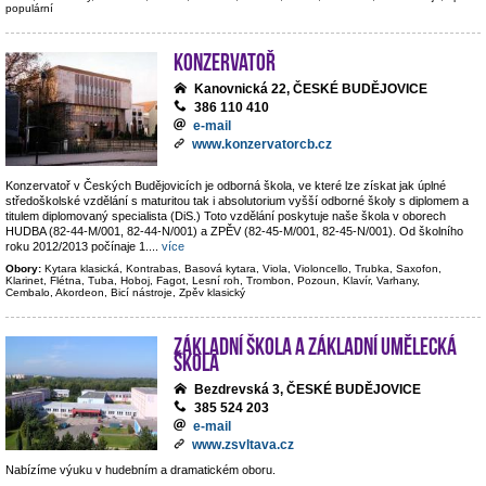
populární
Konzervatoř
Kanovnická 22, ČESKÉ BUDĚJOVICE
386 110 410
e-mail
www.konzervatorcb.cz
Konzervatoř v Českých Budějovicích je odborná škola, ve které lze získat jak úplné
středoškolské vzdělání s maturitou tak i absolutorium vyšší odborné školy s diplomem a
titulem diplomovaný specialista (DiS.) Toto vzdělání poskytuje naše škola v oborech
HUDBA (82-44-M/001, 82-44-N/001) a ZPĚV (82-45-M/001, 82-45-N/001). Od školního
roku 2012/2013 počínaje 1.
...
více
Obory:
Kytara klasická, Kontrabas, Basová kytara, Viola, Violoncello, Trubka, Saxofon,
Klarinet, Flétna, Tuba, Hoboj, Fagot, Lesní roh, Trombon, Pozoun, Klavír, Varhany,
Cembalo, Akordeon, Bicí nástroje, Zpěv klasický
Základní škola a základní umělecká
škola
Bezdrevská 3, ČESKÉ BUDĚJOVICE
385 524 203
e-mail
www.zsvltava.cz
Nabízíme výuku v hudebním a dramatickém oboru.