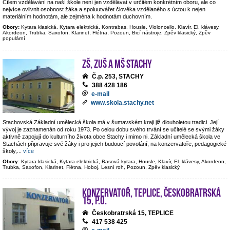
Cílem vzdělávání na naší škole není jen vzdělávat v určitém konkrétním oboru, ale co
nejvíce ovlivnit osobnost žáka a spoluutvářet člověka vzdělaného s úctou k nejen
materiálním hodnotám, ale zejména k hodnotám duchovním.
Obory:
Kytara klasická, Kytara elektrická, Kontrabas, Housle, Violoncello, Klavír, El. klávesy,
Akordeon, Trubka, Saxofon, Klarinet, Flétna, Pozoun, Bicí nástroje, Zpěv klasický, Zpěv
populární
ZŠ, ZUŠ a MŠ Stachy
Č.p. 253, STACHY
388 428 186
e-mail
www.skola.stachy.net
Stachovská Základní umělecká škola má v šumavském kraji již dlouholetou tradici. Její
vývoj je zaznamenán od roku 1973. Po celou dobu svého trvání se učitelé se svými žáky
aktivně zapojují do kulturního života obce Stachy i mimo ni. Základní umělecká škola ve
Stachách připravuje své žáky i pro jejich budoucí povolání, na konzervatoře, pedagogické
školy,
...
více
Obory:
Kytara klasická, Kytara elektrická, Basová kytara, Housle, Klavír, El. klávesy, Akordeon,
Trubka, Saxofon, Klarinet, Flétna, Hoboj, Lesní roh, Pozoun, Zpěv klasický
Konzervatoř, Teplice, Českobratrská
15, p.o.
Českobratrská 15, TEPLICE
417 538 425