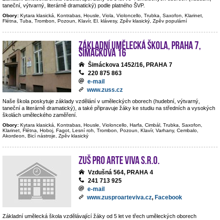
taneční, výtvarný, literárně dramatický) podle platného ŠVP.
Obory:
Kytara klasická, Kontrabas, Housle, Viola, Violoncello, Trubka, Saxofon, Klarinet,
Flétna, Tuba, Trombon, Pozoun, Klavír, El. klávesy, Zpěv klasický, Zpěv populární
Základní umělecká škola, Praha 7,
Šimáčkova 16
Šimáckova 1452/16, PRAHA 7
220 875 863
e-mail
www.zuss.cz
Naše škola poskytuje základy vzdělání v uměleckých oborech (hudební, výtvarný,
taneční a literárně dramatický), a také připravuje žáky ke studiu na středních a vysokých
školách uměleckého zaměření.
Obory:
Kytara klasická, Kontrabas, Housle, Violoncello, Harfa, Cimbál, Trubka, Saxofon,
Klarinet, Flétna, Hoboj, Fagot, Lesní roh, Trombon, Pozoun, Klavír, Varhany, Cembalo,
Akordeon, Bicí nástroje, Zpěv klasický
ZUŠ PRO ARTE VIVA s.r.o.
Vzdušná 564, PRAHA 4
241 713 925
e-mail
www.zusproarteviva.cz
,
Facebook
Základní umělecká škola vzdělávající žáky od 5 let ve třech uměleckých oborech