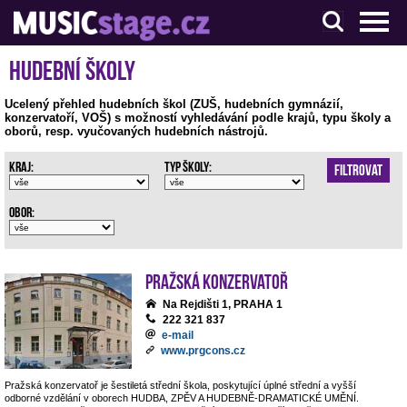
S muzikanty pro muzikanty
Hudební školy
Ucelený přehled hudebních škol (ZUŠ, hudebních gymnázií,
konzervatoří, VOŠ) s možností vyhledávání podle krajů, typu školy a
oborů, resp. vyučovaných hudebních nástrojů.
Kraj:
Typ školy:
Filtrovat
Obor:
Pražská konzervatoř
Na Rejdišti 1, PRAHA 1
222 321 837
e-mail
www.prgcons.cz
Pražská konzervatoř je šestiletá střední škola, poskytující úplné střední a vyšší
odborné vzdělání v oborech HUDBA, ZPĚV A HUDEBNĚ-DRAMATICKÉ UMĚNÍ.