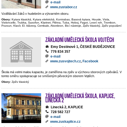
e-mail
www.zustabor.cz
Vzdělávání žáků v hudebním a výtvarném oboru.
Obory:
Kytara klasická, Kytara elektrická, Kontrabas, Basová kytara, Housle, Viola,
Violoncello, Trubka, Saxofon, Klarinet, Flétna, Tuba, Hoboj, Fagot, Lesní roh, Trombon,
Pozoun, Klavír, El. klávesy, Cembalo, Akordeon, Bicí nástroje, Zpěv klasický, Zpěv populární
Základní umělecká škola Vojtěch
Emy Destinové 1, ČESKÉ BUDĚJOVICE
776 834 357
e-mail
www.zusvojtech.cz
,
Facebook
Škola má velmi malou kapacitu, je zaměřena na zpěv a výchovu sborových zpěváků. V
tomto směru spolupracuje se smíšeným pěveckým sborem Vojtěch.
Obory:
Zpěv klasický
Základní umělecká škola, Kaplice,
Linecká 2
Linecká 2, KAPLICE
728 582 727
e-mail
www.zuskaplice.cz