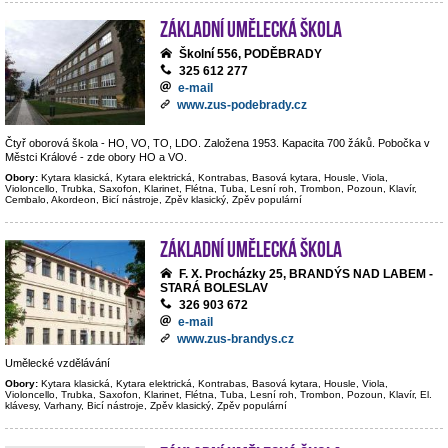
Základní umělecká škola
Školní 556, PODĚBRADY
325 612 277
e-mail
www.zus-podebrady.cz
Čtyř oborová škola - HO, VO, TO, LDO. Založena 1953. Kapacita 700 žáků. Pobočka v
Městci Králové - zde obory HO a VO.
Obory:
Kytara klasická, Kytara elektrická, Kontrabas, Basová kytara, Housle, Viola,
Violoncello, Trubka, Saxofon, Klarinet, Flétna, Tuba, Lesní roh, Trombon, Pozoun, Klavír,
Cembalo, Akordeon, Bicí nástroje, Zpěv klasický, Zpěv populární
Základní umělecká škola
F. X. Procházky 25, BRANDÝS NAD LABEM -
STARÁ BOLESLAV
326 903 672
e-mail
www.zus-brandys.cz
Umělecké vzdělávání
Obory:
Kytara klasická, Kytara elektrická, Kontrabas, Basová kytara, Housle, Viola,
Violoncello, Trubka, Saxofon, Klarinet, Flétna, Tuba, Lesní roh, Trombon, Pozoun, Klavír, El.
klávesy, Varhany, Bicí nástroje, Zpěv klasický, Zpěv populární