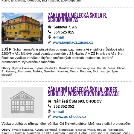
Klavír, El. klávesy, Akordeon, Bicí nástroje, Zpěv populární
Základní umělecká škola R.
Schumanna Aš
Šaldova 7, AŠ
354 525 015
e-mail
www.joomlacz.zusas.cz
ZUŠ R. Schumanna Aš je příspěvkovou organizací města Aše, sídlící v Šaldově ulici
2200/7 v Aši. Má dvě detašovaná pracoviště v ZŠ Hazlov A V ZŠ Hranice u Aše. Na
škole se vyučuje ve všech čtyřech uměleckých oborech: hudebním, literárně
dramatickém, výtvarném a tanečním.
Obory:
Kytara klasická, Kytara elektrická, Kontrabas, Basová kytara, Housle, Viola, Klavír,
El. klávesy, Akordeon, Trubka, Saxofon, Klarinet, Flétna, Pozoun, Bicí nástroje, Zpěv
klasický
Základní umělecká škola, okres
Sokolov, příspěvková organizace
Náměstí ČSM 693, CHODOV
352 352 352
e-mail
www.zus-chodov.cz
Výuka probíhá od přípravného ročníku. Od 5-ti věku dítěte. Možnost studia i pro dospělé.
Obory:
Kytara klasická, Kytara elektrická, Kontrabas, Basová kytara, Housle, Violoncello,
Klavír, El. klávesy, Akordeon, Trubka, Saxofon, Klarinet, Flétna, Lesní roh, Bicí nástroje, Zpěv