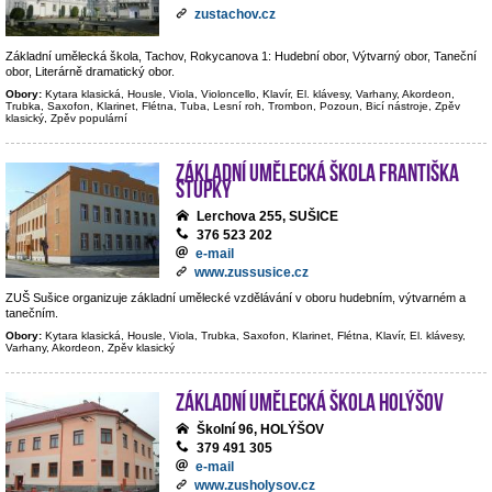
zustachov.cz
Základní umělecká škola, Tachov, Rokycanova 1: Hudební obor, Výtvarný obor, Taneční
obor, Literárně dramatický obor.
Obory:
Kytara klasická, Housle, Viola, Violoncello, Klavír, El. klávesy, Varhany, Akordeon,
Trubka, Saxofon, Klarinet, Flétna, Tuba, Lesní roh, Trombon, Pozoun, Bicí nástroje, Zpěv
klasický, Zpěv populární
Základní umělecká škola Františka
Stupky
Lerchova 255, SUŠICE
376 523 202
e-mail
www.zussusice.cz
ZUŠ Sušice organizuje základní umělecké vzdělávání v oboru hudebním, výtvarném a
tanečním.
Obory:
Kytara klasická, Housle, Viola, Trubka, Saxofon, Klarinet, Flétna, Klavír, El. klávesy,
Varhany, Akordeon, Zpěv klasický
Základní umělecká škola Holýšov
Školní 96, HOLÝŠOV
379 491 305
e-mail
www.zusholysov.cz