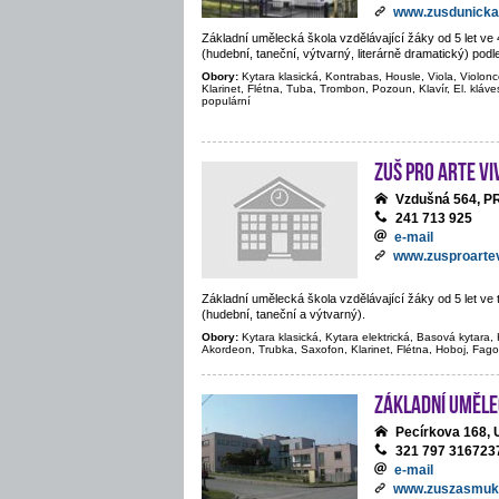
www.zusdunicka
Základní umělecká škola vzdělávající žáky od 5 let v
(hudební, taneční, výtvarný, literárně dramatický) podl
Obory:
Kytara klasická, Kontrabas, Housle, Viola, Violonc
Klarinet, Flétna, Tuba, Trombon, Pozoun, Klavír, El. kláve
populární
ZUŠ PRO ARTE VIV
Vzdušná 564, 
241 713 925
e-mail
www.zusproartev
Základní umělecká škola vzdělávající žáky od 5 let v
(hudební, taneční a výtvarný).
Obory:
Kytara klasická, Kytara elektrická, Basová kytara, K
Akordeon, Trubka, Saxofon, Klarinet, Flétna, Hoboj, Fago
Základní uměle
Pecírkova 168
321 797 316723
e-mail
www.zuszasmuk