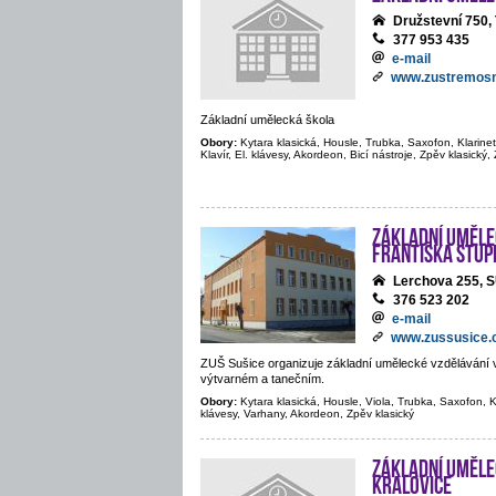
Družstevní 75
377 953 435
e-mail
www.zustremosn
Základní umělecká škola
Obory:
Kytara klasická, Housle, Trubka, Saxofon, Klarine
Klavír, El. klávesy, Akordeon, Bicí nástroje, Zpěv klasický
Základní uměle
Františka Stup
Lerchova 255, 
376 523 202
e-mail
www.zussusice.
ZUŠ Sušice organizuje základní umělecké vzdělávání 
výtvarném a tanečním.
Obory:
Kytara klasická, Housle, Viola, Trubka, Saxofon, Kla
klávesy, Varhany, Akordeon, Zpěv klasický
Základní uměle
Kralovice