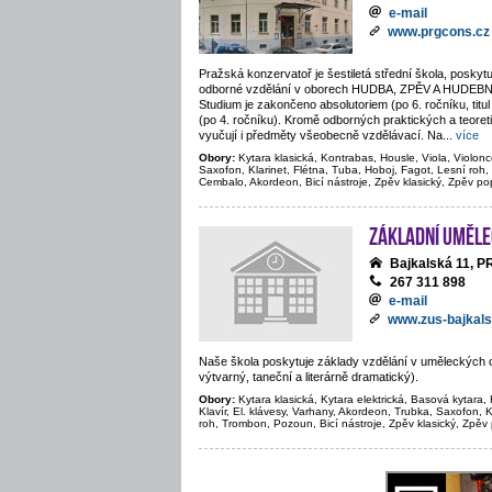
e-mail
www.prgcons.cz
Pražská konzervatoř je šestiletá střední škola, poskytu
odborné vzdělání v oborech HUDBA, ZPĚV A HUDE
Studium je zakončeno absolutoriem (po 6. ročníku, titul
(po 4. ročníku). Kromě odborných praktických a teore
vyučují i předměty všeobecně vzdělávací. Na
...
více
Obory:
Kytara klasická, Kontrabas, Housle, Viola, Violonc
Saxofon, Klarinet, Flétna, Tuba, Hoboj, Fagot, Lesní roh,
Cembalo, Akordeon, Bicí nástroje, Zpěv klasický, Zpěv po
Základní uměle
Bajkalská 11, 
267 311 898
e-mail
www.zus-bajkals
Naše škola poskytuje základy vzdělání v uměleckých 
výtvarný, taneční a literárně dramatický).
Obory:
Kytara klasická, Kytara elektrická, Basová kytara, 
Klavír, El. klávesy, Varhany, Akordeon, Trubka, Saxofon, K
roh, Trombon, Pozoun, Bicí nástroje, Zpěv klasický, Zpěv