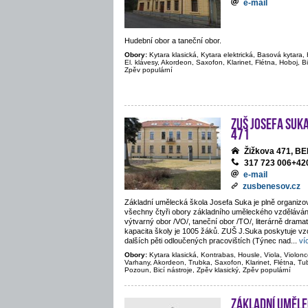
e-mail
Hudební obor a taneční obor.
Obory:
Kytara klasická, Kytara elektrická, Basová kytara, 
El. klávesy, Akordeon, Saxofon, Klarinet, Flétna, Hoboj, Bi
Zpěv populární
ZUŠ Josefa Suka
471
Žižkova 471, 
317 723 006+4
e-mail
zusbenesov.cz
Základní umělecká škola Josefa Suka je plně organiz
všechny čtyři obory základního uměleckého vzděláván
výtvarný obor /VO/, taneční obor /TO/, literárně drama
kapacita školy je 1005 žáků. ZUŠ J.Suka poskytuje vz
dalších pěti odloučených pracovištích (Týnec nad
...
ví
Obory:
Kytara klasická, Kontrabas, Housle, Viola, Violoncel
Varhany, Akordeon, Trubka, Saxofon, Klarinet, Flétna, Tu
Pozoun, Bicí nástroje, Zpěv klasický, Zpěv populární
Základní uměle