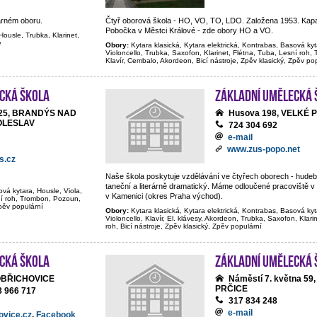
arném oboru.
Čtyř oborová škola - HO, VO, TO, LDO. Založena 1953. Kapa
Pobočka v Městci Králové - zde obory HO a VO.
Housle, Trubka, Klarinet,
e
Obory:
Kytara klasická, Kytara elektrická, Kontrabas, Basová kyt
Violoncello, Trubka, Saxofon, Klarinet, Flétna, Tuba, Lesní roh
Klavír, Cembalo, Akordeon, Bicí nástroje, Zpěv klasický, Zpěv po
cká škola
Základní umělecká 
y 25, BRANDÝS NAD
Husova 198, VELKÉ 
OLESLAV
724 304 692
e-mail
www.zus-popo.net
s.cz
Naše škola poskytuje vzdělávání ve čtyřech oborech - hudeb
taneční a literárně dramatický. Máme odloučené pracoviště v
ová kytara, Housle, Viola,
v Kamenici (okres Praha východ).
sní roh, Trombon, Pozoun,
Zpěv populární
Obory:
Kytara klasická, Kytara elektrická, Kontrabas, Basová kyt
Violoncello, Klavír, El. klávesy, Akordeon, Trubka, Saxofon, Klari
roh, Bicí nástroje, Zpěv klasický, Zpěv populární
cká škola
Základní umělecká 
OBŘICHOVICE
Náměstí 7. května 59
PRČICE
8 966 717
317 834 248
e-mail
ovice.cz
,
Facebook