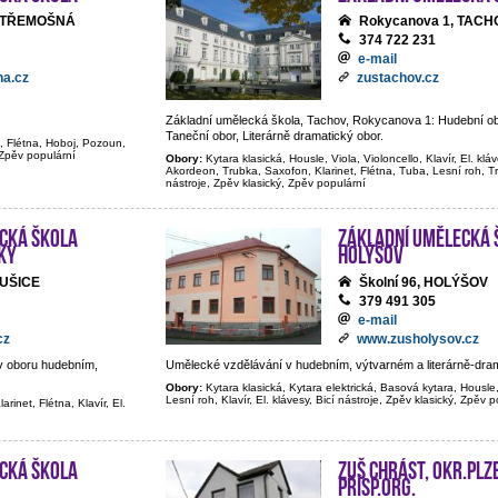
0, TŘEMOŠNÁ
Rokycanova 1, TACH
374 722 231
e-mail
a.cz
zustachov.cz
Základní umělecká škola, Tachov, Rokycanova 1: Hudební ob
Taneční obor, Literárně dramatický obor.
t, Flétna, Hoboj, Pozoun,
, Zpěv populární
Obory:
Kytara klasická, Housle, Viola, Violoncello, Klavír, El. klá
Akordeon, Trubka, Saxofon, Klarinet, Flétna, Tuba, Lesní roh, 
nástroje, Zpěv klasický, Zpěv populární
cká škola
Základní umělecká 
ky
Holýšov
SUŠICE
Školní 96, HOLÝŠOV
379 491 305
e-mail
cz
www.zusholysov.cz
v oboru hudebním,
Umělecké vzdělávání v hudebním, výtvarném a literárně-dra
Obory:
Kytara klasická, Kytara elektrická, Basová kytara, Housle,
Lesní roh, Klavír, El. klávesy, Bicí nástroje, Zpěv klasický, Zpěv 
rinet, Flétna, Klavír, El.
cká škola
ZUŠ Chrást, okr.Plz
přísp.org.