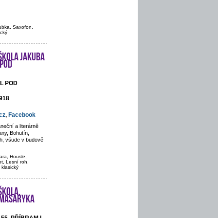
rubka, Saxofon,
ický
škola Jakuba
 pod
ÁL POD
 918
cz
,
Facebook
eční a literárně
ny, Bohutín,
ch, všude v budově
ara, Housle,
t, Lesní roh,
 klasický
škola,
. Masaryka