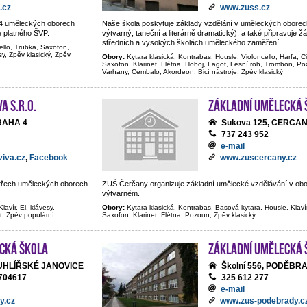
.cz
www.zuss.cz
e 4 uměleckých oborech
Naše škola poskytuje základy vzdělání v uměleckých oborec
e platného ŠVP.
výtvarný, taneční a literárně dramatický), a také připravuje ž
středních a vysokých školách uměleckého zaměření.
ello, Trubka, Saxofon,
sy, Zpěv klasický, Zpěv
Obory:
Kytara klasická, Kontrabas, Housle, Violoncello, Harfa, C
Saxofon, Klarinet, Flétna, Hoboj, Fagot, Lesní roh, Trombon, Poz
Varhany, Cembalo, Akordeon, Bicí nástroje, Zpěv klasický
A s.r.o.
Základní umělecká 
PRAHA 4
Sukova 125, CERCA
737 243 952
e-mail
iva.cz
,
Facebook
www.zuscercany.cz
e třech uměleckých oborech
ZUŠ Čerčany organizuje základní umělecké vzdělávání v ob
výtvarném.
lavír, El. klávesy,
Obory:
Kytara klasická, Kontrabas, Basová kytara, Housle, Klaví
t, Zpěv populární
Saxofon, Klarinet, Flétna, Pozoun, Zpěv klasický
cká škola
Základní umělecká 
, UHLÍŘSKÉ JANOVICE
Školní 556, PODĚBR
704617
325 612 277
e-mail
y.cz
www.zus-podebrady.c