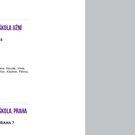
kola Jižní
 4
ara, Housle, Viola,
on, Klarinet, Flétna,
škola, Praha
 PRAHA 7