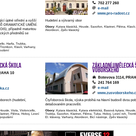
702 277 260
e-mail
www.pro-radost.cz
jící úplné střední a vyšší
Hudební a výtvarný obor
BNĚ-DRAMATICKÉ UMĚNÍ.
Obory:
Kytara klasická, Housle, Saxofon, Klarinet, Flétna, Klavír,
 DiS), případně maturitou
Akordeon, Zpěv klasický
tických předmětů se
ello, Harfa, Trubka,
 Trombon, Klavír, Varhany,
pulární
cká škola
Základní umělecká 
Voborského
PRAHA 10
Botevova 3114, PRA
241 764 169
e-mail
ka.cz
www.zusvoborskeho.
oborech (hudební,
Čtyřoborová škola, výuka probíhá na hlavní budově dvou p
detašovaném pracovišti.
Housle, Viola, Violoncello,
Obory:
Kytara klasická, Kytara elektrická, Basová kytara, Housle,
larinet, Flétna, Hoboj, Lesní
Trubka, Saxofon, Klarinet, Flétna, Tuba, Hoboj, Lesní roh, Trom
 populární
El. klávesy, Varhany, Akordeon, Bicí nástroje, Zpěv klasický