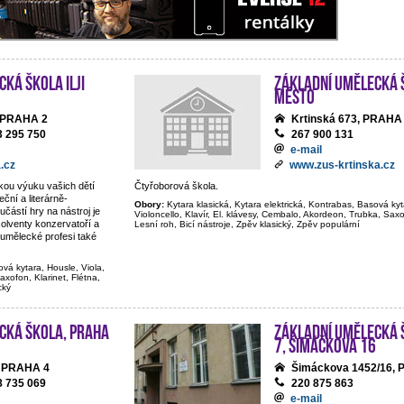
ká škola Ilji
Základní umělecká š
Město
, PRAHA 2
Krtinská 673, PRAHA
3 295 750
267 900 131
e-mail
.cz
www.zus-krtinska.cz
ckou výuku vašich dětí
Čtyřoborová škola.
ční a literárně-
Obory:
Kytara klasická, Kytara elektrická, Kontrabas, Basová kyt
částí hry na nástroj je
Violoncello, Klavír, El. klávesy, Cembalo, Akordeon, Trubka, Saxof
olventy konzervatoří a
Lesní roh, Bicí nástroje, Zpěv klasický, Zpěv populární
umělecké profesi také
ová kytara, Housle, Viola,
axofon, Klarinet, Flétna,
cký
cká škola, Praha
Základní umělecká 
7, Šimáčkova 16
, PRAHA 4
Šimáckova 1452/16,
8 735 069
220 875 863
e-mail