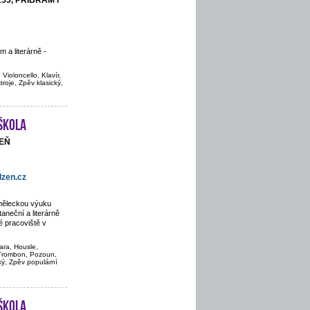
155, PŘÍBRAM I
 a literárně -
Violoncello, Klavír,
troje, Zpěv klasický,
škola
ZEŇ
zen.cz
uměleckou výuku
aneční a literárně
 pracoviště v
ara, Housle,
, Trombon, Pozoun,
cký, Zpěv populární
škola