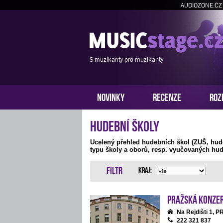
AUDIOZONE.CZ
S muzikanty pro muzikanty
NOVINKY
RECENZE
ROZ
Hudební školy
Ucelený přehled hudebních škol (ZUŠ, hud
typu školy a oborů, resp. vyučovaných hud
Filtr
Kraj:
Pražská konze
Na Rejdišti 1, 
222 321 837