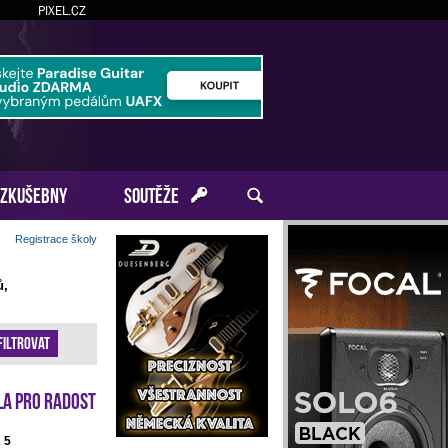
PIXEL.CZ
ZKUŠEBNY
SOUTĚŽE
Registrace školy
ů,
Filtrovat
la pro radost
 5