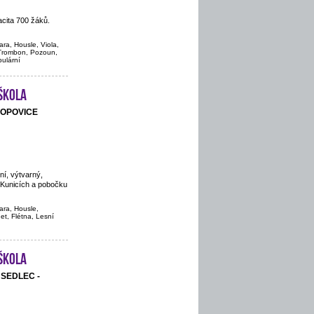
cita 700 žáků.
ara, Housle, Viola,
, Trombon, Pozoun,
pulární
škola
POPOVICE
ní, výtvarný,
 Kunicích a pobočku
ara, Housle,
net, Flétna, Lesní
škola
, SEDLEC -