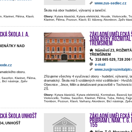
www.zus-sedlec.cz
Škola má obor hudební, výtvarný a taneční.
, Klarinet, Flétna, Klavír,
Obory:
Kytara klasická, Kytara elektrická, Housle, Violoncello, T
Klarinet, Flétna, Pozoun, Klavír, El. klávesy, Akordeon, Zpěv klas
ká škola J. A.
Základní umělecká 
Jana Ryby Rožmitál
Třemšínem
 BENÁTKY NAD
Náměstí 23, ROŽMIT
TŘEMŠÍNEM
318 665 029, 728 206
e-mail
node.cz
www.zusjjrrozmitalptr.
ramatického oboru.
Zřizujeme všechny 4 vyučovací obory - hudební, výtvarný, tan
, Saxofon, Klarinet, Flétna,
dramatický. Škola má 5 vzdálených míst vzdělávání - Hvožďa
, Bicí nástroje, Zpěv
Obecnice , Jince, Milín a detašované pracoviště v Tochovicí
ZŠ.
Obory:
Kytara klasická, Kytara elektrická, Kontrabas, Basová kyt
Violoncello, Trubka, Saxofon, Klarinet, Flétna, Tuba, Hoboj, Fago
Trombon, Pozoun, Klavír, Varhany, Akordeon, Bicí nástroje, Zpěv
cká škola Unhošť
Základní umělecká 
Příbram I, nám. T. G
155
04, UNHOŠŤ