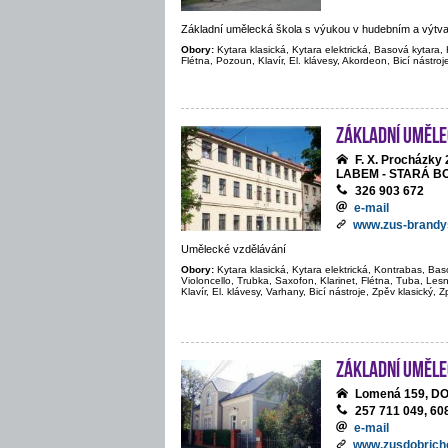
Základní umělecká škola s výukou v hudebním a výtv
Obory:
Kytara klasická, Kytara elektrická, Basová kytara, 
Flétna, Pozoun, Klavír, El. klávesy, Akordeon, Bicí nástroj
Základní uměle
F. X. Procházk
LABEM - STARÁ B
326 903 672
e-mail
www.zus-brandy
Umělecké vzdělávání
Obory:
Kytara klasická, Kytara elektrická, Kontrabas, Bas
Violoncello, Trubka, Saxofon, Klarinet, Flétna, Tuba, Le
Klavír, El. klávesy, Varhany, Bicí nástroje, Zpěv klasický, 
Základní uměle
Lomená 159, D
257 711 049, 60
e-mail
www.zusdobrich