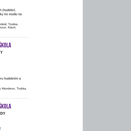
h (hudební,
áky ke studiu na
imbál, Trubka,
oun, Klavír,
škola
NY
oru hudebním a
r, Akordeon, Trubka,
škola
ADY
z