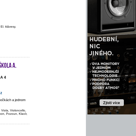
 El. klávesy,
škola A.
HA 4
cz
obočkách a jednom
 Viola, Violoncello,
bon, Pozoun, Klavír,