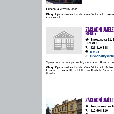
Hudební a výtvarný obor.
Obory:
Kytara klasická, Housle, Viola, Violoncello, Saxofon
Zpěv klasický
Základní umělec
Bendy
Smetanova 21,
JIZEROU
326 316 338
e-mail
zusbenatky.web
Výuka hudebního, výtvarného, tanečního a literárně d
Obory:
Kytara klasická, Housle, Viola, Violoncello, Trubka
Lesní roh, Pozoun, Klavír, El. klávesy, Cembalo, Akordeon
klasický
Základní uměle
Jungmannova 1
312 698 110