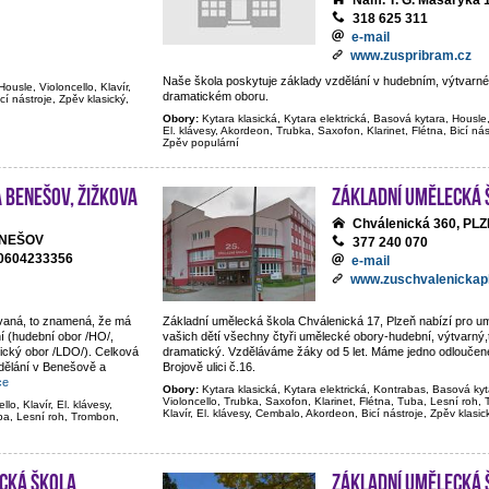
Nám. T. G. Masaryka 
318 625 311
e-mail
www.zuspribram.cz
Naše škola poskytuje základy vzdělání v hudebním, výtvarném
Housle, Violoncello, Klavír,
dramatickém oboru.
cí nástroje, Zpěv klasický,
Obory:
Kytara klasická, Kytara elektrická, Basová kytara, Housle, 
El. klávesy, Akordeon, Trubka, Saxofon, Klarinet, Flétna, Bicí nás
Zpěv populární
 Benešov, Žižkova
Základní umělecká 
Chválenická 360, PL
BENEŠOV
377 240 070
20604233356
e-mail
www.zuschvalenickapl
ovaná, to znamená, že má
Základní umělecká škola Chválenická 17, Plzeň nabízí pro 
í (hudební obor /HO/,
vašich dětí všechny čtyři umělecké obory-hudební, výtvarný,t
tický obor /LDO/). Celková
dramatický. Vzděláváme žáky od 5 let. Máme jedno odloučené
dělání v Benešově a
Brojově ulici č.16.
ce
Obory:
Kytara klasická, Kytara elektrická, Kontrabas, Basová kyt
Violoncello, Trubka, Saxofon, Klarinet, Flétna, Tuba, Lesní roh
lo, Klavír, El. klávesy,
Klavír, El. klávesy, Cembalo, Akordeon, Bicí nástroje, Zpěv klasi
ba, Lesní roh, Trombon,
cká škola
Základní umělecká 