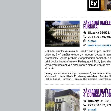
Základní umělec
Hurníka
Slezská 920/21
221 590 350, 60
e-mail
www.zusihurnika
Základní umělecká škola Ilji Hurníka nabízí pro uměle
všechny čtyři umělecké obory - hudební, výtvarný, tane
dramatický. Výuka probíhá v odpoledních hodinách, sou
také výuka hudební nauky. Pedagogové školy jsou abs
vysokých uměleckých škol, řada z nich se věnuje své 
aktivně.
Obory:
Kytara klasická, Kytara elektrická, Kontrabas, Bas
Violoncello, Harfa, Klavír, El. klávesy, Akordeon, Trubka, S
Hoboj, Fagot, Trombon, Pozoun, Bicí nástroje, Zpěv klasi
Základní uměle
4, Dunická 3136
Dunická 3136/1
272 760 082, 77
e-mail