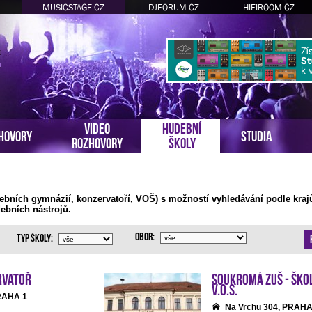
MUSICSTAGE.CZ
DJFORUM.CZ
HIFIROOM.CZ
VIDEO
HUDEBNÍ
HOVORY
STUDIA
ROZHOVORY
ŠKOLY
ebních gymnázií, konzervatoří, VOŠ) s možností vyhledávání podle kraj
ebních nástrojů.
Obor:
Typ školy:
rvatoř
Soukromá ZUŠ - Ško
v.o.s.
PRAHA 1
Na Vrchu 304, PRAHA