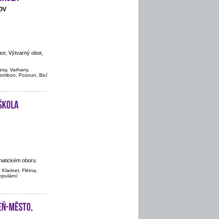
OV
or, Výtvarný obor,
vesy, Varhany,
Trombon, Pozoun, Bicí
škola
matickém oboru.
 Klarinet, Flétna,
populární
eň-město,