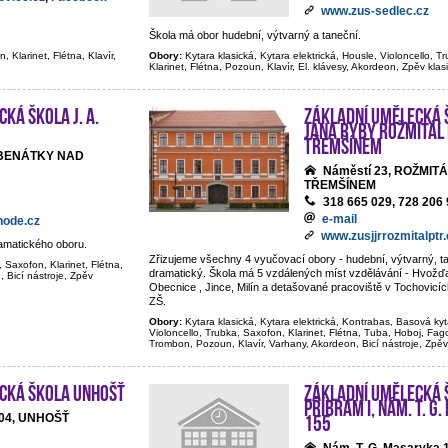
www.zus-sedlec.cz
Škola má obor hudební, výtvarný a taneční.
, Klarinet, Flétna, Klavír,
Obory:
Kytara klasická, Kytara elektrická, Housle, Violoncello, T
Klarinet, Flétna, Pozoun, Klavír, El. klávesy, Akordeon, Zpěv klas
ká škola J. A.
Základní umělecká 
Jana Ryby Rožmitál
Třemšínem
 BENÁTKY NAD
Náměstí 23, ROŽMIT
TŘEMŠÍNEM
318 665 029, 728 206
e-mail
node.cz
www.zusjjrrozmitalptr.
ramatického oboru.
Zřizujeme všechny 4 vyučovací obory - hudební, výtvarný, tan
, Saxofon, Klarinet, Flétna,
dramatický. Škola má 5 vzdálených míst vzdělávání - Hvožďa
, Bicí nástroje, Zpěv
Obecnice , Jince, Milín a detašované pracoviště v Tochovicí
ZŠ.
Obory:
Kytara klasická, Kytara elektrická, Kontrabas, Basová kyt
Violoncello, Trubka, Saxofon, Klarinet, Flétna, Tuba, Hoboj, Fago
Trombon, Pozoun, Klavír, Varhany, Akordeon, Bicí nástroje, Zpěv
cká škola Unhošť
Základní umělecká 
Příbram I, nám. T. G
155
04, UNHOŠŤ