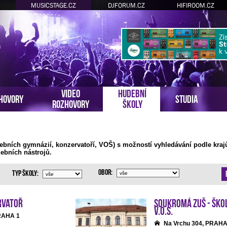
MUSICSTAGE.CZ
DJFORUM.CZ
HIFIROOM.CZ
VIDEO
HUDEBNÍ
HOVORY
STUDIA
ROZHOVORY
ŠKOLY
ebních gymnázií, konzervatoří, VOŠ) s možností vyhledávání podle kraj
ebních nástrojů.
Obor:
Typ školy:
rvatoř
Soukromá ZUŠ - Ško
v.o.s.
PRAHA 1
Na Vrchu 304, PRAHA