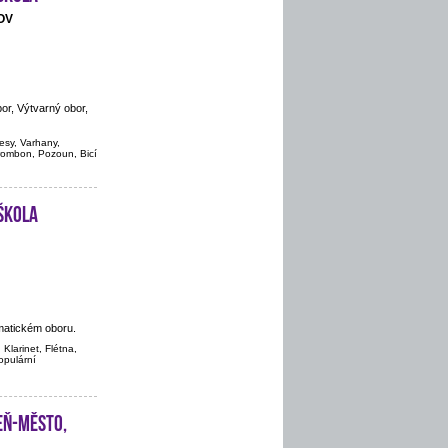
OV
or, Výtvarný obor,
vesy, Varhany,
Trombon, Pozoun, Bicí
škola
matickém oboru.
 Klarinet, Flétna,
populární
eň-město,