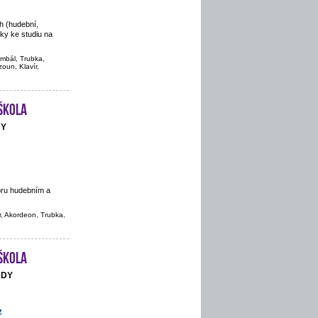
h (hudební,
áky ke studiu na
imbál, Trubka,
oun, Klavír,
škola
NY
oru hudebním a
r, Akordeon, Trubka,
škola
ADY
z