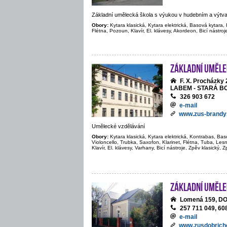
Základní umělecká škola s výukou v hudebním a výtv
Obory:
Kytara klasická, Kytara elektrická, Basová kytara, 
Flétna, Pozoun, Klavír, El. klávesy, Akordeon, Bicí nástroj
Základní uměle
F. X. Procházk
LABEM - STARÁ B
326 903 672
e-mail
www.zus-brandy
Umělecké vzdělávání
Obory:
Kytara klasická, Kytara elektrická, Kontrabas, Bas
Violoncello, Trubka, Saxofon, Klarinet, Flétna, Tuba, Le
Klavír, El. klávesy, Varhany, Bicí nástroje, Zpěv klasický, 
Základní uměle
Lomená 159, D
257 711 049, 60
e-mail
www.zusdobrich