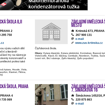
ká škola Ilji
Základní umělecká š
Město
, PRAHA 2
Krtinská 673, PRAHA
3 295 750
267 900 131
e-mail
.cz
www.zus-krtinska.cz
ckou výuku vašich dětí
Čtyřoborová škola.
ční a literárně-
Obory:
Kytara klasická, Kytara elektrická, Kontrabas, Basová kyt
částí hry na nástroj je
Violoncello, Klavír, El. klávesy, Cembalo, Akordeon, Trubka, Saxof
olventy konzervatoří a
Lesní roh, Bicí nástroje, Zpěv klasický, Zpěv populární
umělecké profesi také
ová kytara, Housle, Viola,
axofon, Klarinet, Flétna,
cký
cká škola, Praha
Základní umělecká 
7, Šimáčkova 16
, PRAHA 4
Šimáckova 1452/16,
8 735 069
220 875 863
e-mail