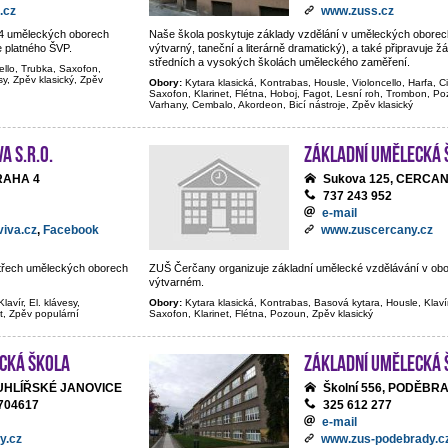
.cz
www.zuss.cz
e 4 uměleckých oborech
Naše škola poskytuje základy vzdělání v uměleckých oborec
e platného ŠVP.
výtvarný, taneční a literárně dramatický), a také připravuje ž
středních a vysokých školách uměleckého zaměření.
ello, Trubka, Saxofon,
sy, Zpěv klasický, Zpěv
Obory:
Kytara klasická, Kontrabas, Housle, Violoncello, Harfa, C
Saxofon, Klarinet, Flétna, Hoboj, Fagot, Lesní roh, Trombon, Poz
Varhany, Cembalo, Akordeon, Bicí nástroje, Zpěv klasický
A s.r.o.
Základní umělecká 
PRAHA 4
Sukova 125, CERCA
737 243 952
e-mail
iva.cz
,
Facebook
www.zuscercany.cz
e třech uměleckých oborech
ZUŠ Čerčany organizuje základní umělecké vzdělávání v ob
výtvarném.
lavír, El. klávesy,
Obory:
Kytara klasická, Kontrabas, Basová kytara, Housle, Klaví
t, Zpěv populární
Saxofon, Klarinet, Flétna, Pozoun, Zpěv klasický
cká škola
Základní umělecká 
, UHLÍŘSKÉ JANOVICE
Školní 556, PODĚBR
704617
325 612 277
e-mail
y.cz
www.zus-podebrady.c