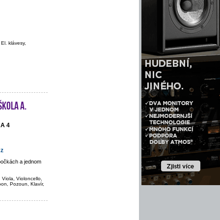
 El. klávesy,
škola A.
HA 4
cz
obočkách a jednom
 Viola, Violoncello,
bon, Pozoun, Klavír,