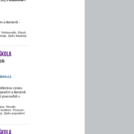
155, PŘÍBRAM I
 a literárně -
Violoncello, Klavír,
troje, Zpěv klasický,
škola
ZEŇ
zen.cz
uměleckou výuku
aneční a literárně
 pracoviště v
ara, Housle,
, Trombon, Pozoun,
cký, Zpěv populární
škola