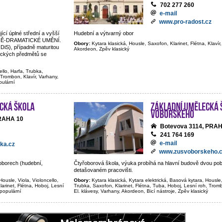
702 277 260
e-mail
www.pro-radost.cz
jící úplné střední a vyšší
Hudební a výtvarný obor
BNĚ-DRAMATICKÉ UMĚNÍ.
Obory:
Kytara klasická, Housle, Saxofon, Klarinet, Flétna, Klavír,
 DiS), případně maturitou
Akordeon, Zpěv klasický
tických předmětů se
ello, Harfa, Trubka,
 Trombon, Klavír, Varhany,
pulární
cká škola
Základní umělecká 
Voborského
PRAHA 10
Botevova 3114, PRA
241 764 169
e-mail
ka.cz
www.zusvoborskeho.
oborech (hudební,
Čtyřoborová škola, výuka probíhá na hlavní budově dvou p
detašovaném pracovišti.
Housle, Viola, Violoncello,
Obory:
Kytara klasická, Kytara elektrická, Basová kytara, Housle,
larinet, Flétna, Hoboj, Lesní
Trubka, Saxofon, Klarinet, Flétna, Tuba, Hoboj, Lesní roh, Trom
 populární
El. klávesy, Varhany, Akordeon, Bicí nástroje, Zpěv klasický