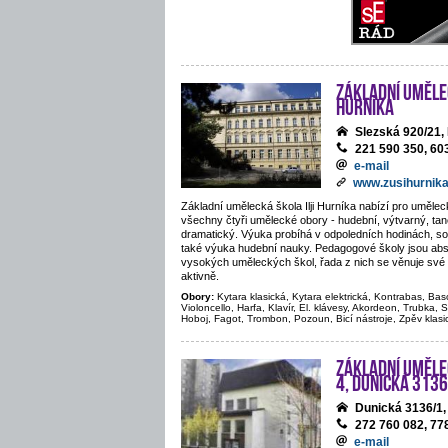
Základní umělec
Hurníka
Slezská 920/21
221 590 350, 60
e-mail
www.zusihurnika
Základní umělecká škola Ilji Hurníka nabízí pro uměle
všechny čtyři umělecké obory - hudební, výtvarný, tane
dramatický. Výuka probíhá v odpoledních hodinách, sou
také výuka hudební nauky. Pedagogové školy jsou abs
vysokých uměleckých škol, řada z nich se věnuje své 
aktivně.
Obory:
Kytara klasická, Kytara elektrická, Kontrabas, Bas
Violoncello, Harfa, Klavír, El. klávesy, Akordeon, Trubka, S
Hoboj, Fagot, Trombon, Pozoun, Bicí nástroje, Zpěv klasi
Základní uměle
4, Dunická 3136
Dunická 3136/1
272 760 082, 77
e-mail