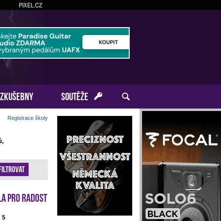
PIXEL.CZ
ZKUŠEBNY
SOUTĚŽE
Registrace školy
ů,
Filtrovat
la pro radost
 5