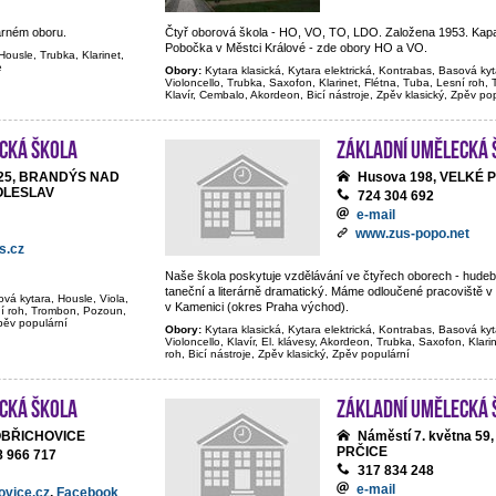
arném oboru.
Čtyř oborová škola - HO, VO, TO, LDO. Založena 1953. Kapa
Pobočka v Městci Králové - zde obory HO a VO.
Housle, Trubka, Klarinet,
e
Obory:
Kytara klasická, Kytara elektrická, Kontrabas, Basová kyt
Violoncello, Trubka, Saxofon, Klarinet, Flétna, Tuba, Lesní roh
Klavír, Cembalo, Akordeon, Bicí nástroje, Zpěv klasický, Zpěv po
cká škola
Základní umělecká 
y 25, BRANDÝS NAD
Husova 198, VELKÉ 
OLESLAV
724 304 692
e-mail
www.zus-popo.net
s.cz
Naše škola poskytuje vzdělávání ve čtyřech oborech - hudeb
taneční a literárně dramatický. Máme odloučené pracoviště v
ová kytara, Housle, Viola,
v Kamenici (okres Praha východ).
sní roh, Trombon, Pozoun,
Zpěv populární
Obory:
Kytara klasická, Kytara elektrická, Kontrabas, Basová kyt
Violoncello, Klavír, El. klávesy, Akordeon, Trubka, Saxofon, Klari
roh, Bicí nástroje, Zpěv klasický, Zpěv populární
cká škola
Základní umělecká 
OBŘICHOVICE
Náměstí 7. května 59
PRČICE
8 966 717
317 834 248
e-mail
ovice.cz
,
Facebook