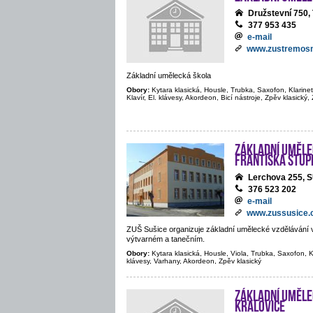
Družstevní 75
377 953 435
e-mail
www.zustremosn
Základní umělecká škola
Obory:
Kytara klasická, Housle, Trubka, Saxofon, Klarine
Klavír, El. klávesy, Akordeon, Bicí nástroje, Zpěv klasický
Základní uměle
Františka Stup
Lerchova 255, 
376 523 202
e-mail
www.zussusice.
ZUŠ Sušice organizuje základní umělecké vzdělávání 
výtvarném a tanečním.
Obory:
Kytara klasická, Housle, Viola, Trubka, Saxofon, Kla
klávesy, Varhany, Akordeon, Zpěv klasický
Základní uměle
Kralovice