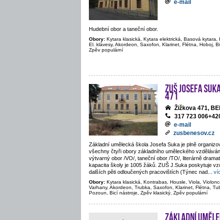
e-mail
Hudební obor a taneční obor.
Obory:
Kytara klasická, Kytara elektrická, Basová kytara, 
El. klávesy, Akordeon, Saxofon, Klarinet, Flétna, Hoboj, Bi
Zpěv populární
ZUŠ Josefa Suka
471
Žižkova 471, 
317 723 006+4
e-mail
zusbenesov.cz
Základní umělecká škola Josefa Suka je plně organiz
všechny čtyři obory základního uměleckého vzděláván
výtvarný obor /VO/, taneční obor /TO/, literárně drama
kapacita školy je 1005 žáků. ZUŠ J.Suka poskytuje vz
dalších pěti odloučených pracovištích (Týnec nad
...
ví
Obory:
Kytara klasická, Kontrabas, Housle, Viola, Violoncel
Varhany, Akordeon, Trubka, Saxofon, Klarinet, Flétna, Tu
Pozoun, Bicí nástroje, Zpěv klasický, Zpěv populární
Základní uměle