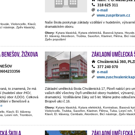
Nám. T. G. Masaryka 
318 625 311
e-mail
www.zuspribram.cz
Naše škola poskytuje základy vzdělání v hudebním, výtvarném
Housle, Violoncello, Klavír,
dramatickém oboru.
cí nástroje, Zpěv klasický,
Obory:
Kytara klasická, Kytara elektrická, Basová kytara, Housle, 
El. klávesy, Akordeon, Trubka, Saxofon, Klarinet, Flétna, Bicí nás
Zpěv populární
 Benešov, Žižkova
Základní umělecká 
Chválenická 360, PL
BENEŠOV
377 240 070
20604233356
e-mail
www.zuschvalenickapl
ovaná, to znamená, že má
Základní umělecká škola Chválenická 17, Plzeň nabízí pro 
í (hudební obor /HO/,
vašich dětí všechny čtyři umělecké obory-hudební, výtvarný,t
tický obor /LDO/). Celková
dramatický. Vzděláváme žáky od 5 let. Máme jedno odloučené
dělání v Benešově a
Brojově ulici č.16.
ce
Obory:
Kytara klasická, Kytara elektrická, Kontrabas, Basová kyt
Violoncello, Trubka, Saxofon, Klarinet, Flétna, Tuba, Lesní roh
lo, Klavír, El. klávesy,
Klavír, El. klávesy, Cembalo, Akordeon, Bicí nástroje, Zpěv klasi
ba, Lesní roh, Trombon,
cká škola
Základní umělecká 