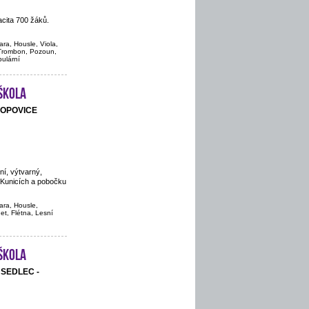
cita 700 žáků.
ara, Housle, Viola,
, Trombon, Pozoun,
pulární
škola
POPOVICE
ní, výtvarný,
 Kunicích a pobočku
ara, Housle,
net, Flétna, Lesní
škola
, SEDLEC -