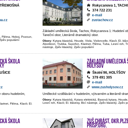
0, TŘEMOŠNÁ
Rokycanova 1, TACH
374 722 231
e-mail
a.cz
zustachov.cz
Základní umělecká škola, Tachov, Rokycanova 1: Hudební ob
Taneční obor, Literárně dramatický obor.
t, Flétna, Hoboj, Pozoun,
, Zpěv populární
Obory:
Kytara klasická, Housle, Viola, Violoncello, Klavír, El. klá
Akordeon, Trubka, Saxofon, Klarinet, Flétna, Tuba, Lesní roh, 
nástroje, Zpěv klasický, Zpěv populární
cká škola
Základní umělecká 
ky
Holýšov
SUŠICE
Školní 96, HOLÝŠOV
379 491 305
e-mail
cz
www.zusholysov.cz
v oboru hudebním,
Umělecké vzdělávání v hudebním, výtvarném a literárně-dra
Obory:
Kytara klasická, Kytara elektrická, Basová kytara, Housle,
Lesní roh, Klavír, El. klávesy, Bicí nástroje, Zpěv klasický, Zpěv 
rinet, Flétna, Klavír, El.
cká škola
ZUŠ Chrást, okr.Plz
přísp.org.