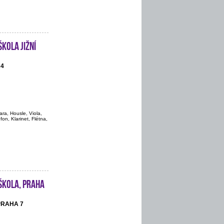
kola Jižní
 4
ara, Housle, Viola,
on, Klarinet, Flétna,
škola, Praha
 PRAHA 7