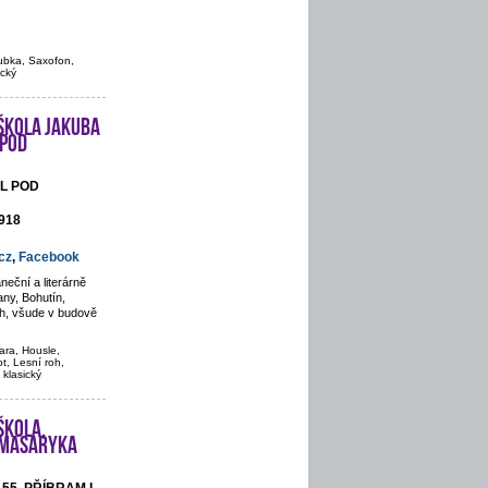
rubka, Saxofon,
ický
škola Jakuba
 pod
ÁL POD
 918
cz
,
Facebook
eční a literárně
ny, Bohutín,
ch, všude v budově
ara, Housle,
t, Lesní roh,
 klasický
škola,
. Masaryka