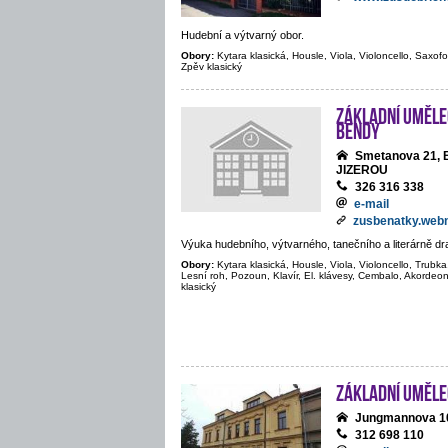
Hudební a výtvarný obor.
Obory:
Kytara klasická, Housle, Viola, Violoncello, Saxofon
Zpěv klasický
Základní umělec
Bendy
Smetanova 21,
JIZEROU
326 316 338
e-mail
zusbenatky.web
Výuka hudebního, výtvarného, tanečního a literárně d
Obory:
Kytara klasická, Housle, Viola, Violoncello, Trubka
Lesní roh, Pozoun, Klavír, El. klávesy, Cembalo, Akordeon
klasický
Základní uměle
Jungmannova 1
312 698 110