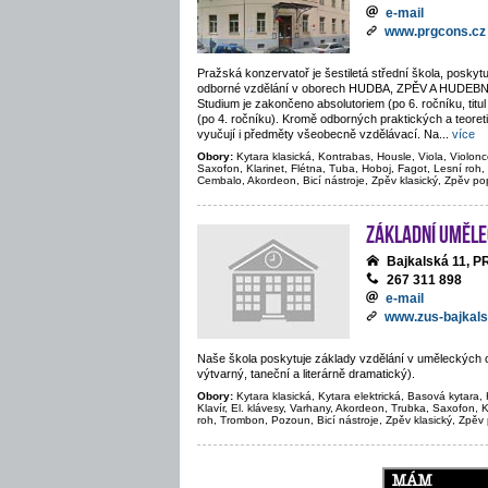
e-mail
www.prgcons.cz
Pražská konzervatoř je šestiletá střední škola, poskytu
odborné vzdělání v oborech HUDBA, ZPĚV A HUDE
Studium je zakončeno absolutoriem (po 6. ročníku, titul
(po 4. ročníku). Kromě odborných praktických a teore
vyučují i předměty všeobecně vzdělávací. Na
...
více
Obory:
Kytara klasická, Kontrabas, Housle, Viola, Violonc
Saxofon, Klarinet, Flétna, Tuba, Hoboj, Fagot, Lesní roh,
Cembalo, Akordeon, Bicí nástroje, Zpěv klasický, Zpěv po
Základní uměle
Bajkalská 11, 
267 311 898
e-mail
www.zus-bajkals
Naše škola poskytuje základy vzdělání v uměleckých 
výtvarný, taneční a literárně dramatický).
Obory:
Kytara klasická, Kytara elektrická, Basová kytara, 
Klavír, El. klávesy, Varhany, Akordeon, Trubka, Saxofon, K
roh, Trombon, Pozoun, Bicí nástroje, Zpěv klasický, Zpěv