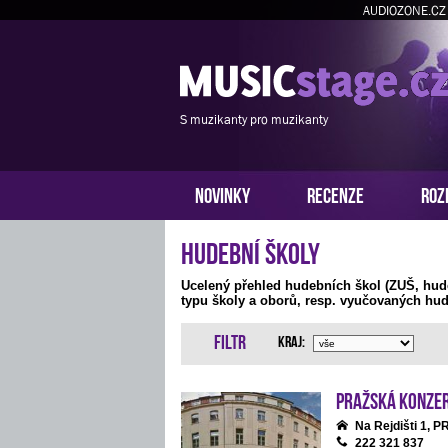
AUDIOZONE.CZ
S muzikanty pro muzikanty
NOVINKY
RECENZE
ROZ
Hudební školy
Ucelený přehled hudebních škol (ZUŠ, hud
typu školy a oborů, resp. vyučovaných hud
Filtr
Kraj:
Pražská konze
Na Rejdišti 1, 
222 321 837