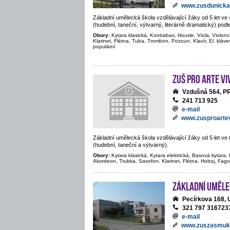
www.zusdunicka
Základní umělecká škola vzdělávající žáky od 5 let v
(hudební, taneční, výtvarný, literárně dramatický) podl
Obory:
Kytara klasická, Kontrabas, Housle, Viola, Violonc
Klarinet, Flétna, Tuba, Trombon, Pozoun, Klavír, El. kláve
populární
ZUŠ PRO ARTE VIV
Vzdušná 564, 
241 713 925
e-mail
www.zusproartev
Základní umělecká škola vzdělávající žáky od 5 let v
(hudební, taneční a výtvarný).
Obory:
Kytara klasická, Kytara elektrická, Basová kytara, K
Akordeon, Trubka, Saxofon, Klarinet, Flétna, Hoboj, Fago
Základní uměle
Pecírkova 168
321 797 316723
e-mail
www.zuszasmuk