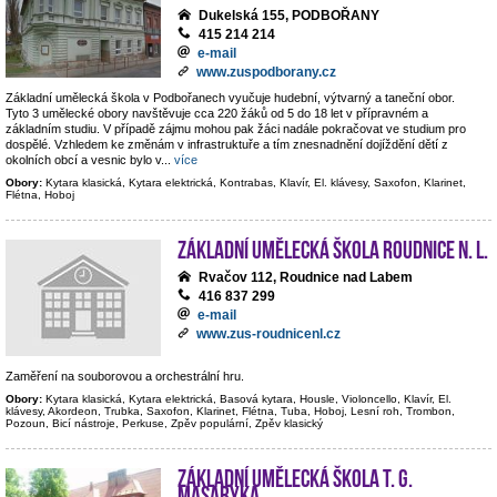
Dukelská 155, PODBOŘANY
415 214 214
e-mail
www.zuspodborany.cz
Základní umělecká škola v Podbořanech vyučuje hudební, výtvarný a taneční obor.
Tyto 3 umělecké obory navštěvuje cca 220 žáků od 5 do 18 let v přípravném a
základním studiu. V případě zájmu mohou pak žáci nadále pokračovat ve studium pro
dospělé. Vzhledem ke změnám v infrastruktuře a tím znesnadnění dojíždění dětí z
okolních obcí a vesnic bylo v
...
více
Obory:
Kytara klasická, Kytara elektrická, Kontrabas, Klavír, El. klávesy, Saxofon, Klarinet,
Flétna, Hoboj
Základní umělecká škola Roudnice n. L.
Rvačov 112, Roudnice nad Labem
416 837 299
e-mail
www.zus-roudnicenl.cz
Zaměření na souborovou a orchestrální hru.
Obory:
Kytara klasická, Kytara elektrická, Basová kytara, Housle, Violoncello, Klavír, El.
klávesy, Akordeon, Trubka, Saxofon, Klarinet, Flétna, Tuba, Hoboj, Lesní roh, Trombon,
Pozoun, Bicí nástroje, Perkuse, Zpěv populární, Zpěv klasický
Základní umělecká škola T. G.
Masaryka