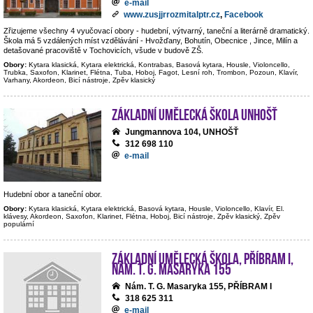
e-mail
www.zusjjrrozmitalptr.cz
,
Facebook
Zřizujeme všechny 4 vyučovací obory - hudební, výtvarný, taneční a literárně dramatický.
Škola má 5 vzdálených míst vzdělávání - Hvožďany, Bohutín, Obecnice , Jince, Milín a
detašované pracoviště v Tochovicích, všude v budově ZŠ.
Obory:
Kytara klasická, Kytara elektrická, Kontrabas, Basová kytara, Housle, Violoncello,
Trubka, Saxofon, Klarinet, Flétna, Tuba, Hoboj, Fagot, Lesní roh, Trombon, Pozoun, Klavír,
Varhany, Akordeon, Bicí nástroje, Zpěv klasický
Základní umělecká škola Unhošť
Jungmannova 104, UNHOŠŤ
312 698 110
e-mail
Hudební obor a taneční obor.
Obory:
Kytara klasická, Kytara elektrická, Basová kytara, Housle, Violoncello, Klavír, El.
klávesy, Akordeon, Saxofon, Klarinet, Flétna, Hoboj, Bicí nástroje, Zpěv klasický, Zpěv
populární
Základní umělecká škola, Příbram I,
nám. T. G. Masaryka 155
Nám. T. G. Masaryka 155, PŘÍBRAM I
318 625 311
e-mail