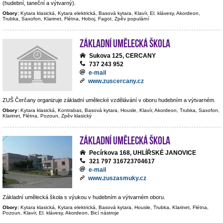
(hudební, taneční a výtvarný).
Obory:
Kytara klasická, Kytara elektrická, Basová kytara, Klavír, El. klávesy, Akordeon,
Trubka, Saxofon, Klarinet, Flétna, Hoboj, Fagot, Zpěv populární
Základní umělecká škola
Sukova 125, CERCANY
737 243 952
e-mail
www.zuscercany.cz
ZUŠ Čerčany organizuje základní umělecké vzdělávání v oboru hudebním a výtvarném.
Obory:
Kytara klasická, Kontrabas, Basová kytara, Housle, Klavír, Akordeon, Trubka, Saxofon,
Klarinet, Flétna, Pozoun, Zpěv klasický
Základní umělecká škola
Pecírkova 168, UHLÍŘSKÉ JANOVICE
321 797 316723704617
e-mail
www.zuszasmuky.cz
Základní umělecká škola s výukou v hudebním a výtvarném oboru.
Obory:
Kytara klasická, Kytara elektrická, Basová kytara, Housle, Trubka, Klarinet, Flétna,
Pozoun, Klavír, El. klávesy, Akordeon, Bicí nástroje