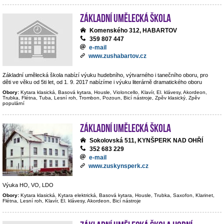
Základní umělecká škola
Komenského 312, HABARTOV
359 807 447
e-mail
www.zushabartov.cz
Základní umělecká škola nabízí výuku hudebního, výtvarného i tanečního oboru, pro
děti ve věku od 5ti let, od 1. 9. 2017 nabízíme i výuku literárně dramatického oboru
Obory:
Kytara klasická, Basová kytara, Housle, Violoncello, Klavír, El. klávesy, Akordeon,
Trubka, Flétna, Tuba, Lesní roh, Trombon, Pozoun, Bicí nástroje, Zpěv klasický, Zpěv
populární
Základní umělecká škola
Sokolovská 511, KYNŠPERK NAD OHŘÍ
352 683 229
e-mail
www.zuskynsperk.cz
Výuka HO, VO, LDO
Obory:
Kytara klasická, Kytara elektrická, Basová kytara, Housle, Trubka, Saxofon, Klarinet,
Flétna, Lesní roh, Klavír, El. klávesy, Akordeon, Bicí nástroje