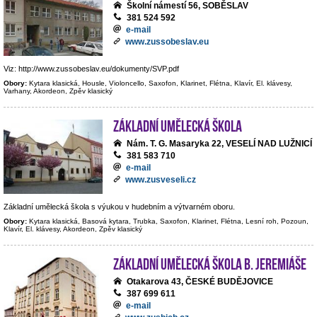
Školní námestí 56, SOBĚSLAV
381 524 592
e-mail
www.zussobeslav.eu
Viz: http://www.zussobeslav.eu/dokumenty/SVP.pdf
Obory:
Kytara klasická, Housle, Violoncello, Saxofon, Klarinet, Flétna, Klavír, El. klávesy,
Varhany, Akordeon, Zpěv klasický
Základní umělecká škola
Nám. T. G. Masaryka 22, VESELÍ NAD LUŽNICÍ
381 583 710
e-mail
www.zusveseli.cz
Základní umělecká škola s výukou v hudebním a výtvarném oboru.
Obory:
Kytara klasická, Basová kytara, Trubka, Saxofon, Klarinet, Flétna, Lesní roh, Pozoun,
Klavír, El. klávesy, Akordeon, Zpěv klasický
Základní umělecká škola B. Jeremiáše
Otakarova 43, ČESKÉ BUDĚJOVICE
387 699 611
e-mail