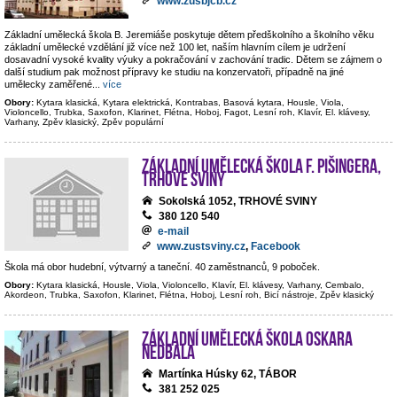
www.zusbjcb.cz
Základní umělecká škola B. Jeremiáše poskytuje dětem předškolního a školního věku
základní umělecké vzdělání již více než 100 let, naším hlavním cílem je udržení
dosavadní vysoké kvality výuky a pokračování v zachování tradic. Dětem se zájmem o
další studium pak možnost přípravy ke studiu na konzervatoři, případně na jiné
umělecky zaměřené
...
více
Obory:
Kytara klasická, Kytara elektrická, Kontrabas, Basová kytara, Housle, Viola,
Violoncello, Trubka, Saxofon, Klarinet, Flétna, Hoboj, Fagot, Lesní roh, Klavír, El. klávesy,
Varhany, Zpěv klasický, Zpěv populární
Základní umělecká škola F. Pišingera,
Trhové Sviny
Sokolská 1052, TRHOVÉ SVINY
380 120 540
e-mail
www.zustsviny.cz
,
Facebook
Škola má obor hudební, výtvarný a taneční. 40 zaměstnanců, 9 poboček.
Obory:
Kytara klasická, Housle, Viola, Violoncello, Klavír, El. klávesy, Varhany, Cembalo,
Akordeon, Trubka, Saxofon, Klarinet, Flétna, Hoboj, Lesní roh, Bicí nástroje, Zpěv klasický
Základní umělecká škola Oskara
Nedbala
Martínka Húsky 62, TÁBOR
381 252 025