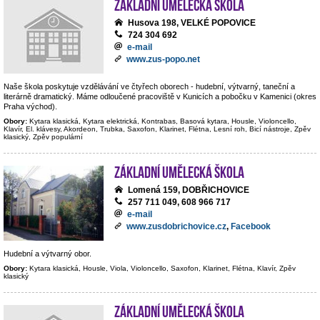
Základní umělecká škola
Husova 198, VELKÉ POPOVICE
724 304 692
e-mail
www.zus-popo.net
Naše škola poskytuje vzdělávání ve čtyřech oborech - hudební, výtvarný, taneční a
literárně dramatický. Máme odloučené pracoviště v Kunicích a pobočku v Kamenici (okres
Praha východ).
Obory:
Kytara klasická, Kytara elektrická, Kontrabas, Basová kytara, Housle, Violoncello,
Klavír, El. klávesy, Akordeon, Trubka, Saxofon, Klarinet, Flétna, Lesní roh, Bicí nástroje, Zpěv
klasický, Zpěv populární
Základní umělecká škola
Lomená 159, DOBŘICHOVICE
257 711 049, 608 966 717
e-mail
www.zusdobrichovice.cz
,
Facebook
Hudební a výtvarný obor.
Obory:
Kytara klasická, Housle, Viola, Violoncello, Saxofon, Klarinet, Flétna, Klavír, Zpěv
klasický
Základní umělecká škola