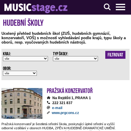
S muzikanty pro muzikanty
Hudební školy
Ucelený přehled hudebních škol (ZUŠ, hudebních gymnázií,
konzervatoří, VOŠ) s možností vyhledávání podle krajů, typu školy a
oborů, resp. vyučovaných hudebních nástrojů.
Kraj:
Typ školy:
Filtrovat
Obor:
Pražská konzervatoř
Na Rejdišti 1, PRAHA 1
222 321 837
e-mail
www.prgcons.cz
Pražská konzervatoř je šestiletá střední škola, poskytující úplné střední a vyšší
odborné vzdělání v oborech HUDBA, ZPĚV A HUDEBNĚ-DRAMATICKÉ UMĚNÍ.