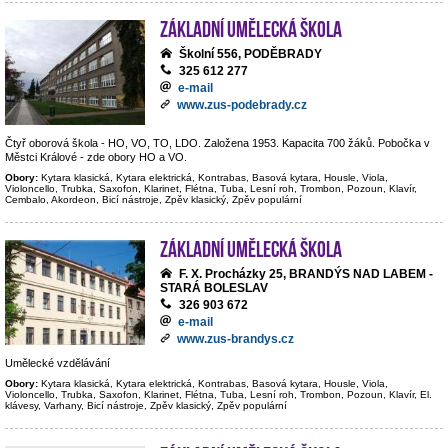
Základní umělecká škola
Školní 556, PODĚBRADY
325 612 277
e-mail
www.zus-podebrady.cz
Čtyř oborová škola - HO, VO, TO, LDO. Založena 1953. Kapacita 700 žáků. Pobočka v
Městci Králové - zde obory HO a VO.
Obory:
Kytara klasická, Kytara elektrická, Kontrabas, Basová kytara, Housle, Viola,
Violoncello, Trubka, Saxofon, Klarinet, Flétna, Tuba, Lesní roh, Trombon, Pozoun, Klavír,
Cembalo, Akordeon, Bicí nástroje, Zpěv klasický, Zpěv populární
Základní umělecká škola
F. X. Procházky 25, BRANDÝS NAD LABEM -
STARÁ BOLESLAV
326 903 672
e-mail
www.zus-brandys.cz
Umělecké vzdělávání
Obory:
Kytara klasická, Kytara elektrická, Kontrabas, Basová kytara, Housle, Viola,
Violoncello, Trubka, Saxofon, Klarinet, Flétna, Tuba, Lesní roh, Trombon, Pozoun, Klavír, El.
klávesy, Varhany, Bicí nástroje, Zpěv klasický, Zpěv populární