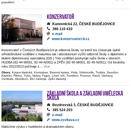
populární
Konzervatoř
Kanovnická 22, ČESKÉ BUDĚJOVICE
386 110 410
e-mail
www.konzervatorcb.cz
Konzervatoř v Českých Budějovicích je odborná škola, ve které lze získat jak úplné
středoškolské vzdělání s maturitou tak i absolutorium vyšší odborné školy s diplomem a
titulem diplomovaný specialista (DiS.) Toto vzdělání poskytuje naše škola v oborech
HUDBA (82-44-M/001, 82-44-N/001) a ZPĚV (82-45-M/001, 82-45-N/001). Od školního
roku 2012/2013 počínaje 1.
...
více
Obory:
Kytara klasická, Kontrabas, Basová kytara, Viola, Violoncello, Trubka, Saxofon,
Klarinet, Flétna, Tuba, Hoboj, Fagot, Lesní roh, Trombon, Pozoun, Klavír, Varhany,
Cembalo, Akordeon, Bicí nástroje, Zpěv klasický
Základní škola a základní umělecká
škola
Bezdrevská 3, ČESKÉ BUDĚJOVICE
385 524 203
e-mail
www.zsvltava.cz
Nabízíme výuku v hudebním a dramatickém oboru.