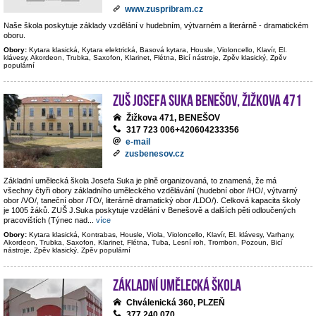
www.zuspribram.cz
Naše škola poskytuje základy vzdělání v hudebním, výtvarném a literárně - dramatickém
oboru.
Obory:
Kytara klasická, Kytara elektrická, Basová kytara, Housle, Violoncello, Klavír, El.
klávesy, Akordeon, Trubka, Saxofon, Klarinet, Flétna, Bicí nástroje, Zpěv klasický, Zpěv
populární
ZUŠ Josefa Suka Benešov, Žižkova 471
Žižkova 471, BENEŠOV
317 723 006+420604233356
e-mail
zusbenesov.cz
Základní umělecká škola Josefa Suka je plně organizovaná, to znamená, že má
všechny čtyři obory základního uměleckého vzdělávání (hudební obor /HO/, výtvarný
obor /VO/, taneční obor /TO/, literárně dramatický obor /LDO/). Celková kapacita školy
je 1005 žáků. ZUŠ J.Suka poskytuje vzdělání v Benešově a dalších pěti odloučených
pracovištích (Týnec nad
...
více
Obory:
Kytara klasická, Kontrabas, Housle, Viola, Violoncello, Klavír, El. klávesy, Varhany,
Akordeon, Trubka, Saxofon, Klarinet, Flétna, Tuba, Lesní roh, Trombon, Pozoun, Bicí
nástroje, Zpěv klasický, Zpěv populární
Základní umělecká škola
Chválenická 360, PLZEŇ
377 240 070