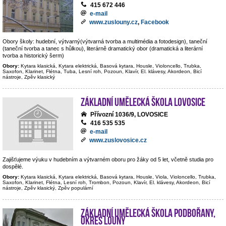
415 672 446
e-mail
www.zuslouny.cz
,
Facebook
Obory školy: hudební, výtvarný(výtvarná tvorba a multimédia a fotodesign), taneční
(taneční tvorba a tanec s hůlkou), literárně dramatický obor (dramatická a literární
tvorba a historický šerm)
Obory:
Kytara klasická, Kytara elektrická, Basová kytara, Housle, Violoncello, Trubka,
Saxofon, Klarinet, Flétna, Tuba, Lesní roh, Pozoun, Klavír, El. klávesy, Akordeon, Bicí
nástroje, Zpěv klasický
Základní umělecká škola Lovosice
Přívozní 1036/9, LOVOSICE
416 535 535
e-mail
www.zuslovosice.cz
Zajišťujeme výuku v hudebním a výtvarném oboru pro žáky od 5 let, včetně studia pro
dospělé.
Obory:
Kytara klasická, Kytara elektrická, Basová kytara, Housle, Viola, Violoncello, Trubka,
Saxofon, Klarinet, Flétna, Lesní roh, Trombon, Pozoun, Klavír, El. klávesy, Akordeon, Bicí
nástroje, Zpěv klasický, Zpěv populární
Základní umělecká škola Podbořany,
okres Louny