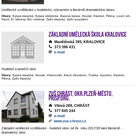
Umělecké vzdělávání v hudebním, výtvarném a literárně-dramatickém oboru.
Obory:
Kytara klasická, Kytara elektrická, Basová kytara, Housle, Klarinet, Flétna, Lesní roh,
Klavír, El. klávesy, Bicí nástroje, Zpěv klasický, Zpěv populární
Základní umělecká škola Kralovice
Manětínská 395, KRALOVICE
373 396 431
e-mail
Hudební a taneční obor
Obory:
Kytara klasická, Housle, Violoncello, Klavír, Akordeon, Trubka, Saxofon, Klarinet,
Flétna, Zpěv klasický
ZUŠ Chrást, okr.Plzeň-město,
přísp.org.
Vilová 289, CHRÁST
377 845 244
e-mail
www.zus-chrast.cz
Základní umělecké vzdělávání - hudební obor, od šk. roku 2017/18 také literárně -
dramatický obor.