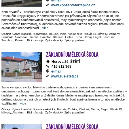
e-mail
www.konzervatorteplice.cz
Konzervatoř v Teplicích byla založena v roce 1971. Jako jediná škola tohoto druhu v
Ústeckém kraji je logicky v centru pozornosti jak případných zájemců o studium, tak
potenciálních zaměstnavatelů absolventů, tedy symfonických orchestrů (nejen domácí
Severočeské filharmonie), hudebních divadel severočeského regionu (valnou část obou
divadelních orchestrů tvoří
...
více
Obory:
Kytara klasická, Kontrabas, Housle, Viola, Violoncello, Klavír, El. klávesy, Varhany,
Cembalo, Akordeon, Trubka, Saxofon, Klarinet, Flétna, Tuba, Hoboj, Fagot, Lesní roh,
Trombon, Pozoun, Bicí nástroje, Zpěv klasický, Zpěv populární
Základní umělecká škola
Horova 26, ŠTĚTÍ
416 812 368
e-mail
www.zus-steti.cz
Jsme veřejnou školou hlavního vzdělávacího proudu s uměleckým zaměřením,
umožňující schopným zájemcům od šesti do devatenácti let základní umělecké vzdělání v
hudebním a výtvarném oboru. Zvláštní důraz klademe na přípravu talentovaných žáků k
dalšímu studiu na vyšších uměleckých školách. Současně usilujeme o to, aby umělecké
vzdělávání
...
více
Obory:
Kytara klasická, Kytara elektrická, Housle, Trubka, Klarinet, Flétna, Fagot, Klavír, El.
klávesy, Akordeon, Bicí nástroje, Zpěv klasický, Zpěv populární
Základní umělecká škola