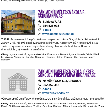
Klavír, El. klávesy, Akordeon, Bicí nástroje, Zpěv populární
Základní umělecká škola R.
Schumanna Aš
Šaldova 7, AŠ
354 525 015
e-mail
www.joomlacz.zusas.cz
ZUŠ R. Schumanna Aš je příspěvkovou organizací města Aše, sídlící v Šaldově ulici
2200/7 v Aši. Má dvě detašovaná pracoviště v ZŠ Hazlov A V ZŠ Hranice u Aše. Na
škole se vyučuje ve všech čtyřech uměleckých oborech: hudebním, literárně
dramatickém, výtvarném a tanečním.
Obory:
Kytara klasická, Kytara elektrická, Kontrabas, Basová kytara, Housle, Viola, Klavír,
El. klávesy, Akordeon, Trubka, Saxofon, Klarinet, Flétna, Pozoun, Bicí nástroje, Zpěv
klasický
Základní umělecká škola, okres
Sokolov, příspěvková organizace
Náměstí ČSM 693, CHODOV
352 352 352
e-mail
www.zus-chodov.cz
Výuka probíhá od přípravného ročníku. Od 5-ti věku dítěte. Možnost studia i pro dospělé.
Obory:
Kytara klasická, Kytara elektrická, Kontrabas, Basová kytara, Housle, Violoncello,
Klavír, El. klávesy, Akordeon, Trubka, Saxofon, Klarinet, Flétna, Lesní roh, Bicí nástroje, Zpěv