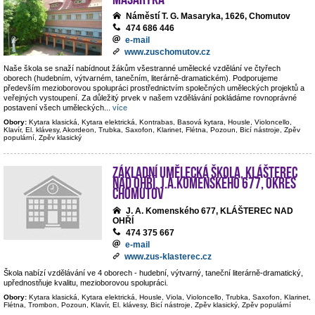
Náměstí T. G. Masaryka, 1626, Chomutov
474 686 446
e-mail
www.zuschomutov.cz
Naše škola se snaží nabídnout žákům všestranné umělecké vzdělání ve čtyřech
oborech (hudebním, výtvarném, tanečním, literárně-dramatickém). Podporujeme
především mezioborovou spolupráci prostřednictvím společných uměleckých projektů a
veřejných vystoupení. Za důležitý prvek v našem vzdělávání pokládáme rovnoprávné
postavení všech uměleckých
...
více
Obory:
Kytara klasická, Kytara elektrická, Kontrabas, Basová kytara, Housle, Violoncello,
Klavír, El. klávesy, Akordeon, Trubka, Saxofon, Klarinet, Flétna, Pozoun, Bicí nástroje, Zpěv
populární, Zpěv klasický
Základní umělecká škola, Klášterec
nad Ohří, J.A.Komenského 677, okres
Chomutov
J. A. Komenského 677, KLÁŠTEREC NAD
OHŘÍ
474 375 667
e-mail
www.zus-klasterec.cz
Škola nabízí vzdělávání ve 4 oborech - hudební, výtvarný, taneční literárně-dramatický,
upřednostňuje kvalitu, mezioborovou spolupráci.
Obory:
Kytara klasická, Kytara elektrická, Housle, Viola, Violoncello, Trubka, Saxofon, Klarinet,
Flétna, Trombon, Pozoun, Klavír, El. klávesy, Bicí nástroje, Zpěv klasický, Zpěv populární