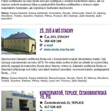
Cílem vzdělávání na naší škole není jen vzdělávat v určitém konkrétním oboru, ale co
nejvíce ovlivnit osobnost žáka a spoluutvářet člověka vzdělaného s úctou k nejen
materiálním hodnotám, ale zejména k hodnotám duchovním.
Obory:
Kytara klasická, Kytara elektrická, Kontrabas, Housle, Violoncello, Klavír, El. klávesy,
Akordeon, Trubka, Saxofon, Klarinet, Flétna, Pozoun, Bicí nástroje, Zpěv klasický, Zpěv
populární
ZŠ, ZUŠ a MŠ Stachy
Č.p. 253, STACHY
388 428 186
e-mail
www.skola.stachy.net
Stachovská Základní umělecká škola má v šumavském kraji již dlouholetou tradici. Její
vývoj je zaznamenán od roku 1973. Po celou dobu svého trvání se učitelé se svými žáky
aktivně zapojují do kulturního života obce Stachy i mimo ni. Základní umělecká škola ve
Stachách připravuje své žáky i pro jejich budoucí povolání, na konzervatoře, pedagogické
školy,
...
více
Obory:
Kytara klasická, Kytara elektrická, Basová kytara, Housle, Klavír, El. klávesy, Akordeon,
Trubka, Saxofon, Klarinet, Flétna, Hoboj, Lesní roh, Pozoun, Zpěv klasický
Konzervatoř, Teplice, Českobratrská
15, p.o.
Českobratrská 15, TEPLICE
417 538 425