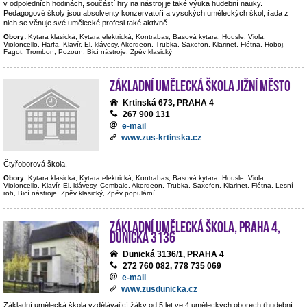
v odpoledních hodinách, součástí hry na nástroj je také výuka hudební nauky.
Pedagogové školy jsou absolventy konzervatoří a vysokých uměleckých škol, řada z
nich se věnuje své umělecké profesi také aktivně.
Obory:
Kytara klasická, Kytara elektrická, Kontrabas, Basová kytara, Housle, Viola,
Violoncello, Harfa, Klavír, El. klávesy, Akordeon, Trubka, Saxofon, Klarinet, Flétna, Hoboj,
Fagot, Trombon, Pozoun, Bicí nástroje, Zpěv klasický
Základní umělecká škola Jižní Město
Krtinská 673, PRAHA 4
267 900 131
e-mail
www.zus-krtinska.cz
Čtyřoborová škola.
Obory:
Kytara klasická, Kytara elektrická, Kontrabas, Basová kytara, Housle, Viola,
Violoncello, Klavír, El. klávesy, Cembalo, Akordeon, Trubka, Saxofon, Klarinet, Flétna, Lesní
roh, Bicí nástroje, Zpěv klasický, Zpěv populární
Základní umělecká škola, Praha 4,
Dunická 3136
Dunická 3136/1, PRAHA 4
272 760 082, 778 735 069
e-mail
www.zusdunicka.cz
Základní umělecká škola vzdělávající žáky od 5 let ve 4 uměleckých oborech (hudební,