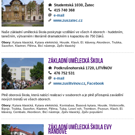
Studentská 1030, Žatec
415 740 368
e-mail
www.zuszatec.cz
Naše základní umělecká škola poskytuje vzdělání ve všech 4 oborech - hudebním,
tanečním, výtvarném i literárně dramatickém s kapacitou do 750 žáků.
Obory:
Kytara klasická, Kytara elektrická, Housle, Klavír, El. klávesy, Akordeon, Trubka,
Saxofon, Klarinet, Flétna, Bicí nástroje, Zpěv klasický
Základní umělecká škola
Podkrušnohorská 1720, LITVÍNOV
476 752 531
e-mail
www.zuslitvinov.cz
,
Facebook
Plně oborová škola, která nabízí realizaci v souborech a je plně přístupná zavádění
nových trendů ve všech oborech.
Obory:
Kytara klasická, Kytara elektrická, Kontrabas, Basová kytara, Housle, Violoncello,
Banjo, Trubka, Saxofon, Klarinet, Flétna, Tuba, Lesní roh, Trombon, Pozoun, Klavír, El.
klávesy, Cembalo, Akordeon, Bicí nástroje, Zpěv klasický, Zpěv populární
Základní umělecká škola Evy
Randové