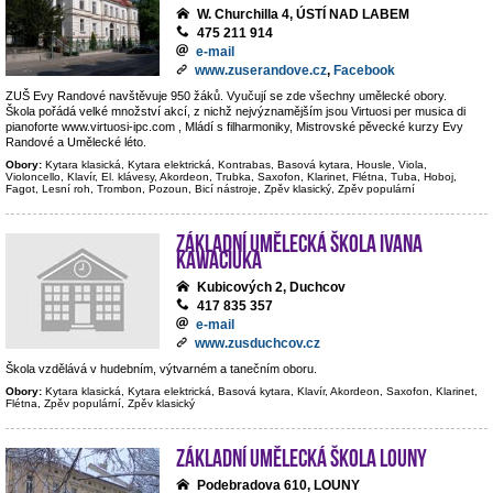
W. Churchilla 4, ÚSTÍ NAD LABEM
475 211 914
e-mail
www.zuserandove.cz
,
Facebook
ZUŠ Evy Randové navštěvuje 950 žáků. Vyučují se zde všechny umělecké obory.
Škola pořádá velké množství akcí, z nichž nejvýznamějším jsou Virtuosi per musica di
pianoforte www.virtuosi-ipc.com , Mládí s filharmoniky, Mistrovské pěvecké kurzy Evy
Randové a Umělecké léto.
Obory:
Kytara klasická, Kytara elektrická, Kontrabas, Basová kytara, Housle, Viola,
Violoncello, Klavír, El. klávesy, Akordeon, Trubka, Saxofon, Klarinet, Flétna, Tuba, Hoboj,
Fagot, Lesní roh, Trombon, Pozoun, Bicí nástroje, Zpěv klasický, Zpěv populární
Základní umělecká škola Ivana
Kawaciuka
Kubicových 2, Duchcov
417 835 357
e-mail
www.zusduchcov.cz
Škola vzdělává v hudebním, výtvarném a tanečním oboru.
Obory:
Kytara klasická, Kytara elektrická, Basová kytara, Klavír, Akordeon, Saxofon, Klarinet,
Flétna, Zpěv populární, Zpěv klasický
Základní umělecká škola Louny
Podebradova 610, LOUNY