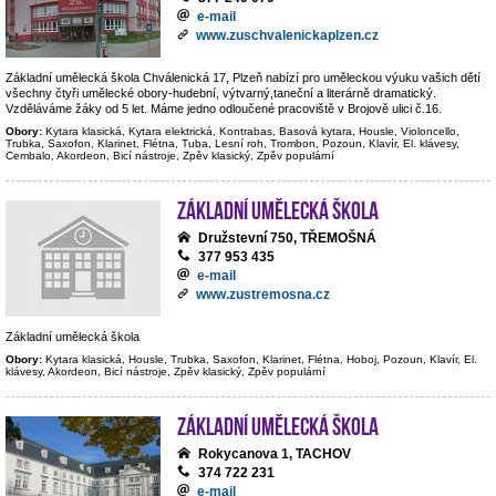
e-mail
www.zuschvalenickaplzen.cz
Základní umělecká škola Chválenická 17, Plzeň nabízí pro uměleckou výuku vašich dětí
všechny čtyři umělecké obory-hudební, výtvarný,taneční a literárně dramatický.
Vzděláváme žáky od 5 let. Máme jedno odloučené pracoviště v Brojově ulici č.16.
Obory:
Kytara klasická, Kytara elektrická, Kontrabas, Basová kytara, Housle, Violoncello,
Trubka, Saxofon, Klarinet, Flétna, Tuba, Lesní roh, Trombon, Pozoun, Klavír, El. klávesy,
Cembalo, Akordeon, Bicí nástroje, Zpěv klasický, Zpěv populární
Základní umělecká škola
Družstevní 750, TŘEMOŠNÁ
377 953 435
e-mail
www.zustremosna.cz
Základní umělecká škola
Obory:
Kytara klasická, Housle, Trubka, Saxofon, Klarinet, Flétna, Hoboj, Pozoun, Klavír, El.
klávesy, Akordeon, Bicí nástroje, Zpěv klasický, Zpěv populární
Základní umělecká škola
Rokycanova 1, TACHOV
374 722 231
e-mail