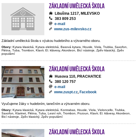
Základní umělecká škola
Libušina 1217, MILEVSKO
383 809 253
e-mail
www.zus-milevsko.cz
Základní umělecká škola s výukou hudebního a výtvarného oboru.
Obory:
Kytara klasická, Kytara elektrická, Basová kytara, Housle, Viola, Trubka, Saxofon,
Flétna, Tuba, Trombon, Klavír, El. klávesy, Akordeon, Bicí nástroje, Zpěv klasický, Zpěv
populární
Základní umělecká škola
Husova 110, PRACHATICE
380 120 757
e-mail
www.zuspt.cz
,
Facebook
Vyučujeme žáky v hudebním, tanečním a výtvarném oboru.
Obory:
Kytara klasická, Kytara elektrická, Kontrabas, Housle, Viola, Violoncello, Trubka,
Saxofon, Klarinet, Flétna, Tuba, Lesní roh, Trombon, Pozoun, Klavír, El. klávesy, Akordeon,
Bicí nástroje, Zpěv klasický, Zpěv populární
Základní umělecká škola