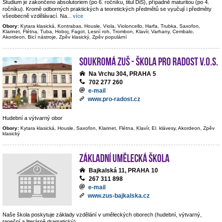
Studium je zakončeno absolutoriem (po 6. ročníku, titul DiS), případně maturitou (po 4.
ročníku). Kromě odborných praktických a teoretických předmětů se vyučují i předměty
všeobecně vzdělávací. Na
...
více
Obory:
Kytara klasická, Kontrabas, Housle, Viola, Violoncello, Harfa, Trubka, Saxofon,
Klarinet, Flétna, Tuba, Hoboj, Fagot, Lesní roh, Trombon, Klavír, Varhany, Cembalo,
Akordeon, Bicí nástroje, Zpěv klasický, Zpěv populární
Soukromá ZUŠ - Škola pro radost v.o.s.
Na Vrchu 304, PRAHA 5
702 277 260
e-mail
www.pro-radost.cz
Hudební a výtvarný obor
Obory:
Kytara klasická, Housle, Saxofon, Klarinet, Flétna, Klavír, El. klávesy, Akordeon, Zpěv
klasický
Základní umělecká škola
Bajkalská 11, PRAHA 10
267 311 898
e-mail
www.zus-bajkalska.cz
Naše škola poskytuje základy vzdělání v uměleckých oborech (hudební, výtvarný,
taneční a literárně dramatický).