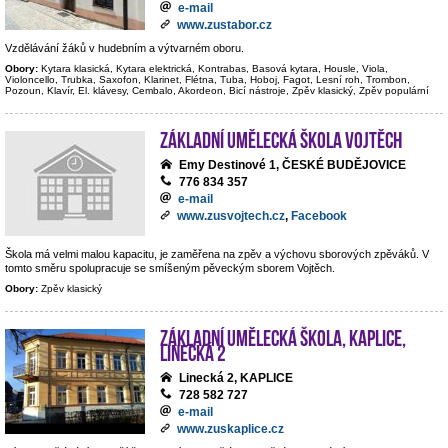
e-mail
www.zustabor.cz
Vzdělávání žáků v hudebním a výtvarném oboru.
Obory:
Kytara klasická, Kytara elektrická, Kontrabas, Basová kytara, Housle, Viola,
Violoncello, Trubka, Saxofon, Klarinet, Flétna, Tuba, Hoboj, Fagot, Lesní roh, Trombon,
Pozoun, Klavír, El. klávesy, Cembalo, Akordeon, Bicí nástroje, Zpěv klasický, Zpěv populární
Základní umělecká škola Vojtěch
Emy Destinové 1, ČESKÉ BUDĚJOVICE
776 834 357
e-mail
www.zusvojtech.cz
,
Facebook
Škola má velmi malou kapacitu, je zaměřena na zpěv a výchovu sborových zpěváků. V
tomto směru spolupracuje se smíšeným pěveckým sborem Vojtěch.
Obory:
Zpěv klasický
Základní umělecká škola, Kaplice,
Linecká 2
Linecká 2, KAPLICE
728 582 727
e-mail
www.zuskaplice.cz