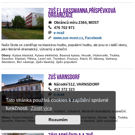
ZUŠ F.L.Gassmanna,příspěvková
organizace
Obránců míru 2364, MOST
476 702 971
e-mail
www.zus-most.cz
,
Facebook
Naše škola se zaměřuje na klasickou hudbu, populární hudbu, ale jsou tu i další obory,
jako literárně-dramatický, výtvarný a taneční.
Obory:
Kytara klasická, Kytara elektrická, Basová kytara, Housle, Violoncello, Trubka,
Saxofon, Klarinet, Flétna, Lesní roh, Trombon, Pozoun, Klavír, El. klávesy, Varhany,
Akordeon, Bicí nástroje, Zpěv klasický, Zpěv populární
ZUŠ Varnsdorf
Národní 512, VARNSDORF
412 372 323
e-mail
www.zusvarnsdorf.cz
Tato stránka používá cookies k zajištění správné
funkčnosti.
Zjistit více
Výuka uměleckých předmětů; obor hudební, výtvarný, literárně-dramatický a taneční.
Obory:
Kytara klasická, Kytara elektrická, Kontrabas, Basová kytara, Housle, Viola, Trubka,
Rozumím
Saxofon, Klarinet, Flétna, Hoboj, Klavír, Bicí nástroje, Zpěv klasický, Zpěv populární