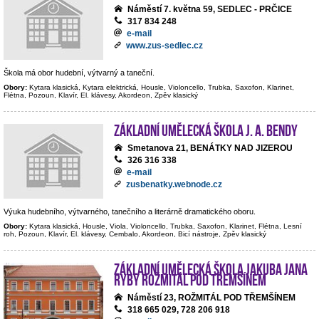
Náměstí 7. května 59, SEDLEC - PRČICE
317 834 248
e-mail
www.zus-sedlec.cz
Škola má obor hudební, výtvarný a taneční.
Obory:
Kytara klasická, Kytara elektrická, Housle, Violoncello, Trubka, Saxofon, Klarinet,
Flétna, Pozoun, Klavír, El. klávesy, Akordeon, Zpěv klasický
Základní umělecká škola J. A. Bendy
Smetanova 21, BENÁTKY NAD JIZEROU
326 316 338
e-mail
zusbenatky.webnode.cz
Výuka hudebního, výtvarného, tanečního a literárně dramatického oboru.
Obory:
Kytara klasická, Housle, Viola, Violoncello, Trubka, Saxofon, Klarinet, Flétna, Lesní
roh, Pozoun, Klavír, El. klávesy, Cembalo, Akordeon, Bicí nástroje, Zpěv klasický
Základní umělecká škola Jakuba Jana
Ryby Rožmitál pod Třemšínem
Náměstí 23, ROŽMITÁL POD TŘEMŠÍNEM
318 665 029, 728 206 918