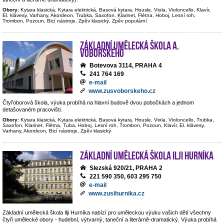
Obory:
Kytara klasická, Kytara elektrická, Basová kytara, Housle, Viola, Violoncello, Klavír,
El. klávesy, Varhany, Akordeon, Trubka, Saxofon, Klarinet, Flétna, Hoboj, Lesní roh,
Trombon, Pozoun, Bicí nástroje, Zpěv klasický, Zpěv populární
Základní umělecká škola A.
Voborského
Botevova 3114, PRAHA 4
241 764 169
e-mail
www.zusvoborskeho.cz
Čtyřoborová škola, výuka probíhá na hlavní budově dvou pobočkách a jednom
detašovaném pracovišti.
Obory:
Kytara klasická, Kytara elektrická, Basová kytara, Housle, Viola, Violoncello, Trubka,
Saxofon, Klarinet, Flétna, Tuba, Hoboj, Lesní roh, Trombon, Pozoun, Klavír, El. klávesy,
Varhany, Akordeon, Bicí nástroje, Zpěv klasický
Základní umělecká škola Ilji Hurníka
Slezská 920/21, PRAHA 2
221 590 350, 603 295 750
e-mail
www.zusihurnika.cz
Základní umělecká škola Ilji Hurníka nabízí pro uměleckou výuku vašich dětí všechny
čtyři umělecké obory - hudební, výtvarný, taneční a literárně-dramatický. Výuka probíhá