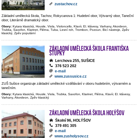
zustachov.cz
Základní umělecká škola, Tachov, Rokycanova 1: Hudební obor, Výtvarný obor, Taneční
obor, Literárně dramatický obor.
Obory:
Kytara klasická, Housle, Viola, Violoncello, Klavír, El. klávesy, Varhany, Akordeon,
Trubka, Saxofon, Klarinet, Flétna, Tuba, Lesní roh, Trombon, Pozoun, Bicí nástroje, Zpěv
klasický, Zpěv populární
Základní umělecká škola Františka
Stupky
Lerchova 255, SUŠICE
376 523 202
e-mail
www.zussusice.cz
ZUŠ Sušice organizuje základní umělecké vzdělávání v oboru hudebním, výtvarném a
tanečním.
Obory:
Kytara klasická, Housle, Viola, Trubka, Saxofon, Klarinet, Flétna, Klavír, El. klávesy,
Varhany, Akordeon, Zpěv klasický
Základní umělecká škola Holýšov
Školní 96, HOLÝŠOV
379 491 305
e-mail
www.zusholysov.cz