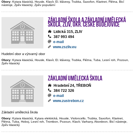
Obory:
Kytara klasická, Housle, Klavír, El. klávesy, Trubka, Saxofon, Klarinet, Flétna, Bicí
nástroje, Zpěv klasický, Zpěv populární
Základní škola a Základní umělecká
škola, Zliv, okr. České Budějovice
Lidická 315, ZLIV
387 993 494
e-mail
www.zszliv.eu
Hudební obor a výtvarný obor
Obory:
Kytara klasická, Housle, Klavír, El. klávesy, Trubka, Flétna, Tuba, Lesní roh, Pozoun,
Zpěv klasický
Základní umělecká škola
Hradební 24, TŘEBOŇ
384 722 326
e-mail
www.zustrebon.cz
Základní umělecká škola
Obory:
Kytara klasická, Kytara elektrická, Housle, Violoncello, Trubka, Saxofon, Klarinet,
Flétna, Tuba, Hoboj, Lesní roh, Trombon, Pozoun, Klavír, Varhany, Akordeon, Bicí nástroje,
Zpěv klasický