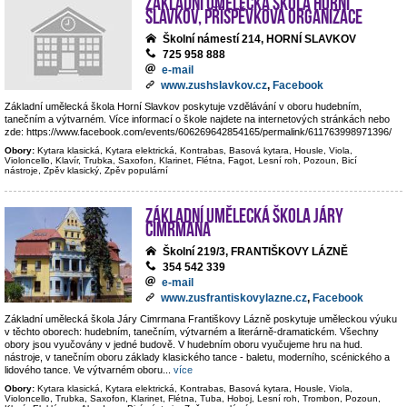
Základní umělecká škola Horní
Slavkov, příspěvková organizace
Školní námestí 214, HORNÍ SLAVKOV
725 958 888
e-mail
www.zushslavkov.cz
,
Facebook
Základní umělecká škola Horní Slavkov poskytuje vzdělávání v oboru hudebním,
tanečním a výtvarném. Více informací o škole najdete na internetových stránkách nebo
zde: https://www.facebook.com/events/606269642854165/permalink/611763998971396/
Obory:
Kytara klasická, Kytara elektrická, Kontrabas, Basová kytara, Housle, Viola,
Violoncello, Klavír, Trubka, Saxofon, Klarinet, Flétna, Fagot, Lesní roh, Pozoun, Bicí
nástroje, Zpěv klasický, Zpěv populární
Základní umělecká škola Járy
Cimrmana
Školní 219/3, FRANTIŠKOVY LÁZNĚ
354 542 339
e-mail
www.zusfrantiskovylazne.cz
,
Facebook
Základní umělecká škola Járy Cimrmana Františkovy Lázně poskytuje uměleckou výuku
v těchto oborech: hudebním, tanečním, výtvarném a literárně-dramatickém. Všechny
obory jsou vyučovány v jedné budově. V hudebním oboru vyučujeme hru na hud.
nástroje, v tanečním oboru základy klasického tance - baletu, moderního, scénického a
lidového tance. Ve výtvarném oboru
...
více
Obory:
Kytara klasická, Kytara elektrická, Kontrabas, Basová kytara, Housle, Viola,
Violoncello, Trubka, Saxofon, Klarinet, Flétna, Tuba, Hoboj, Lesní roh, Trombon, Pozoun,