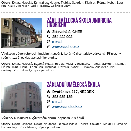
Obory:
Kytara klasická, Kontrabas, Housle, Trubka, Saxofon, Klarinet, Flétna, Hoboj, Lesní
roh, Klavír, Akordeon, Zpěv klasický, Zpěv populární
Zákl.umělecká škola Jindricha
Jindricha
Židovská 8, CHEB
354 422 993
e-mail
www.zuscheb.cz
Výuka ve všech oborech-hudební, taneční, literárně dramatický,výtvarný. Přípravný
ročník, 1.a 2. cyklus základního studia.
Obory:
Kytara klasická, Basová kytara, Housle, Viola, Violoncello, Trubka, Saxofon, Klarinet,
Flétna, Tuba, Hoboj, Lesní roh, Trombon, Pozoun, Klavír, El. klávesy, Akordeon, Bicí
nástroje, Zpěv klasický, Zpěv populární
Základní umělecká škola
Dvořákova 367, NEJDEK
353 925 125
e-mail
www.zusnejdek.cz
Výuka v hudebním a výtvarném oboru. Kapacita 220 žáků.
Obory:
Kytara klasická, Kytara elektrická, Basová kytara, Trubka, Saxofon, Klavír, El. klávesy,
Bicí nástroje, Zpěv klasický, Zpěv populární