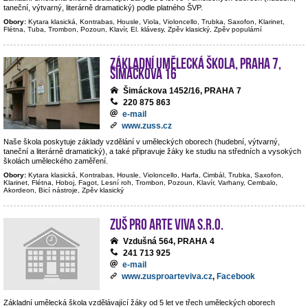
taneční, výtvarný, literárně dramatický) podle platného ŠVP.
Obory:
Kytara klasická, Kontrabas, Housle, Viola, Violoncello, Trubka, Saxofon, Klarinet,
Flétna, Tuba, Trombon, Pozoun, Klavír, El. klávesy, Zpěv klasický, Zpěv populární
Základní umělecká škola, Praha 7,
Šimáčkova 16
Šimáckova 1452/16, PRAHA 7
220 875 863
e-mail
www.zuss.cz
Naše škola poskytuje základy vzdělání v uměleckých oborech (hudební, výtvarný,
taneční a literárně dramatický), a také připravuje žáky ke studiu na středních a vysokých
školách uměleckého zaměření.
Obory:
Kytara klasická, Kontrabas, Housle, Violoncello, Harfa, Cimbál, Trubka, Saxofon,
Klarinet, Flétna, Hoboj, Fagot, Lesní roh, Trombon, Pozoun, Klavír, Varhany, Cembalo,
Akordeon, Bicí nástroje, Zpěv klasický
ZUŠ PRO ARTE VIVA s.r.o.
Vzdušná 564, PRAHA 4
241 713 925
e-mail
www.zusproarteviva.cz
,
Facebook
Základní umělecká škola vzdělávající žáky od 5 let ve třech uměleckých oborech