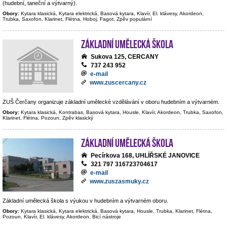
(hudební, taneční a výtvarný).
Obory:
Kytara klasická, Kytara elektrická, Basová kytara, Klavír, El. klávesy, Akordeon,
Trubka, Saxofon, Klarinet, Flétna, Hoboj, Fagot, Zpěv populární
Základní umělecká škola
Sukova 125, CERCANY
737 243 952
e-mail
www.zuscercany.cz
ZUŠ Čerčany organizuje základní umělecké vzdělávání v oboru hudebním a výtvarném.
Obory:
Kytara klasická, Kontrabas, Basová kytara, Housle, Klavír, Akordeon, Trubka, Saxofon,
Klarinet, Flétna, Pozoun, Zpěv klasický
Základní umělecká škola
Pecírkova 168, UHLÍŘSKÉ JANOVICE
321 797 316723704617
e-mail
www.zuszasmuky.cz
Základní umělecká škola s výukou v hudebním a výtvarném oboru.
Obory:
Kytara klasická, Kytara elektrická, Basová kytara, Housle, Trubka, Klarinet, Flétna,
Pozoun, Klavír, El. klávesy, Akordeon, Bicí nástroje