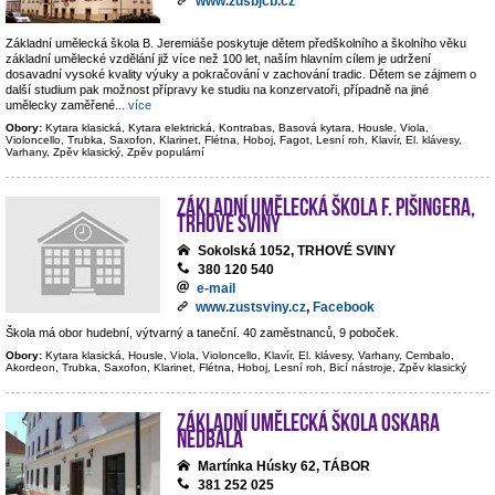
www.zusbjcb.cz
Základní umělecká škola B. Jeremiáše poskytuje dětem předškolního a školního věku
základní umělecké vzdělání již více než 100 let, naším hlavním cílem je udržení
dosavadní vysoké kvality výuky a pokračování v zachování tradic. Dětem se zájmem o
další studium pak možnost přípravy ke studiu na konzervatoři, případně na jiné
umělecky zaměřené
...
více
Obory:
Kytara klasická, Kytara elektrická, Kontrabas, Basová kytara, Housle, Viola,
Violoncello, Trubka, Saxofon, Klarinet, Flétna, Hoboj, Fagot, Lesní roh, Klavír, El. klávesy,
Varhany, Zpěv klasický, Zpěv populární
Základní umělecká škola F. Pišingera,
Trhové Sviny
Sokolská 1052, TRHOVÉ SVINY
380 120 540
e-mail
www.zustsviny.cz
,
Facebook
Škola má obor hudební, výtvarný a taneční. 40 zaměstnanců, 9 poboček.
Obory:
Kytara klasická, Housle, Viola, Violoncello, Klavír, El. klávesy, Varhany, Cembalo,
Akordeon, Trubka, Saxofon, Klarinet, Flétna, Hoboj, Lesní roh, Bicí nástroje, Zpěv klasický
Základní umělecká škola Oskara
Nedbala
Martínka Húsky 62, TÁBOR
381 252 025