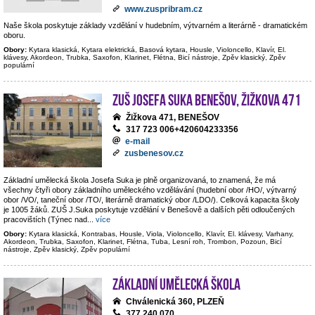
www.zuspribram.cz
Naše škola poskytuje základy vzdělání v hudebním, výtvarném a literárně - dramatickém
oboru.
Obory:
Kytara klasická, Kytara elektrická, Basová kytara, Housle, Violoncello, Klavír, El.
klávesy, Akordeon, Trubka, Saxofon, Klarinet, Flétna, Bicí nástroje, Zpěv klasický, Zpěv
populární
ZUŠ Josefa Suka Benešov, Žižkova 471
Žižkova 471, BENEŠOV
317 723 006+420604233356
e-mail
zusbenesov.cz
Základní umělecká škola Josefa Suka je plně organizovaná, to znamená, že má
všechny čtyři obory základního uměleckého vzdělávání (hudební obor /HO/, výtvarný
obor /VO/, taneční obor /TO/, literárně dramatický obor /LDO/). Celková kapacita školy
je 1005 žáků. ZUŠ J.Suka poskytuje vzdělání v Benešově a dalších pěti odloučených
pracovištích (Týnec nad
...
více
Obory:
Kytara klasická, Kontrabas, Housle, Viola, Violoncello, Klavír, El. klávesy, Varhany,
Akordeon, Trubka, Saxofon, Klarinet, Flétna, Tuba, Lesní roh, Trombon, Pozoun, Bicí
nástroje, Zpěv klasický, Zpěv populární
Základní umělecká škola
Chválenická 360, PLZEŇ
377 240 070