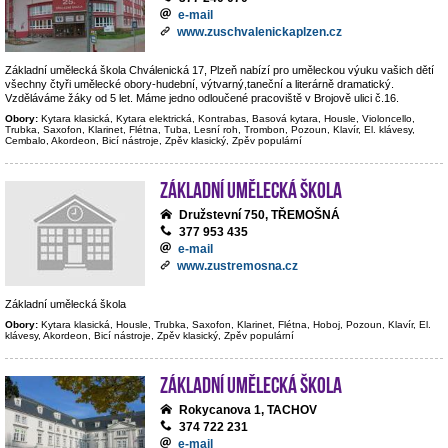
e-mail
www.zuschvalenickaplzen.cz
Základní umělecká škola Chválenická 17, Plzeň nabízí pro uměleckou výuku vašich dětí
všechny čtyři umělecké obory-hudební, výtvarný,taneční a literárně dramatický.
Vzděláváme žáky od 5 let. Máme jedno odloučené pracoviště v Brojově ulici č.16.
Obory:
Kytara klasická, Kytara elektrická, Kontrabas, Basová kytara, Housle, Violoncello,
Trubka, Saxofon, Klarinet, Flétna, Tuba, Lesní roh, Trombon, Pozoun, Klavír, El. klávesy,
Cembalo, Akordeon, Bicí nástroje, Zpěv klasický, Zpěv populární
Základní umělecká škola
Družstevní 750, TŘEMOŠNÁ
377 953 435
e-mail
www.zustremosna.cz
Základní umělecká škola
Obory:
Kytara klasická, Housle, Trubka, Saxofon, Klarinet, Flétna, Hoboj, Pozoun, Klavír, El.
klávesy, Akordeon, Bicí nástroje, Zpěv klasický, Zpěv populární
Základní umělecká škola
Rokycanova 1, TACHOV
374 722 231
e-mail