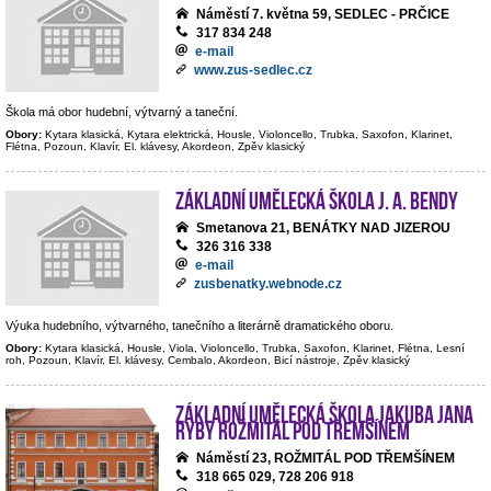
Náměstí 7. května 59, SEDLEC - PRČICE
317 834 248
e-mail
www.zus-sedlec.cz
Škola má obor hudební, výtvarný a taneční.
Obory:
Kytara klasická, Kytara elektrická, Housle, Violoncello, Trubka, Saxofon, Klarinet,
Flétna, Pozoun, Klavír, El. klávesy, Akordeon, Zpěv klasický
Základní umělecká škola J. A. Bendy
Smetanova 21, BENÁTKY NAD JIZEROU
326 316 338
e-mail
zusbenatky.webnode.cz
Výuka hudebního, výtvarného, tanečního a literárně dramatického oboru.
Obory:
Kytara klasická, Housle, Viola, Violoncello, Trubka, Saxofon, Klarinet, Flétna, Lesní
roh, Pozoun, Klavír, El. klávesy, Cembalo, Akordeon, Bicí nástroje, Zpěv klasický
Základní umělecká škola Jakuba Jana
Ryby Rožmitál pod Třemšínem
Náměstí 23, ROŽMITÁL POD TŘEMŠÍNEM
318 665 029, 728 206 918