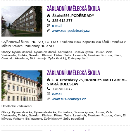
Základní umělecká škola
Školní 556, PODĚBRADY
325 612 277
e-mail
www.zus-podebrady.cz
Čtyř oborová škola - HO, VO, TO, LDO. Založena 1953. Kapacita 700 žáků. Pobočka v
Městci Králové - zde obory HO a VO.
Obory:
Kytara klasická, Kytara elektrická, Kontrabas, Basová kytara, Housle, Viola,
Violoncello, Trubka, Saxofon, Klarinet, Flétna, Tuba, Lesní roh, Trombon, Pozoun, Klavír,
Cembalo, Akordeon, Bicí nástroje, Zpěv klasický, Zpěv populární
Základní umělecká škola
F. X. Procházky 25, BRANDÝS NAD LABEM -
STARÁ BOLESLAV
326 903 672
e-mail
www.zus-brandys.cz
Umělecké vzdělávání
Obory:
Kytara klasická, Kytara elektrická, Kontrabas, Basová kytara, Housle, Viola,
Violoncello, Trubka, Saxofon, Klarinet, Flétna, Tuba, Lesní roh, Trombon, Pozoun, Klavír, El.
klávesy, Varhany, Bicí nástroje, Zpěv klasický, Zpěv populární