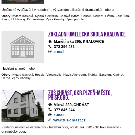
Umělecké vzdělávání v hudebním, výtvarném a literárně-dramatickém oboru.
Obory:
Kytara klasická, Kytara elektrická, Basová kytara, Housle, Klarinet, Flétna, Lesní roh,
Klavír, El. klávesy, Bicí nástroje, Zpěv klasický, Zpěv populární
Základní umělecká škola Kralovice
Manětínská 395, KRALOVICE
373 396 431
e-mail
Hudební a taneční obor
Obory:
Kytara klasická, Housle, Violoncello, Klavír, Akordeon, Trubka, Saxofon, Klarinet,
Flétna, Zpěv klasický
ZUŠ Chrást, okr.Plzeň-město,
přísp.org.
Vilová 289, CHRÁST
377 845 244
e-mail
www.zus-chrast.cz
Základní umělecké vzdělávání - hudební obor, od šk. roku 2017/18 také literárně -
dramatický obor.