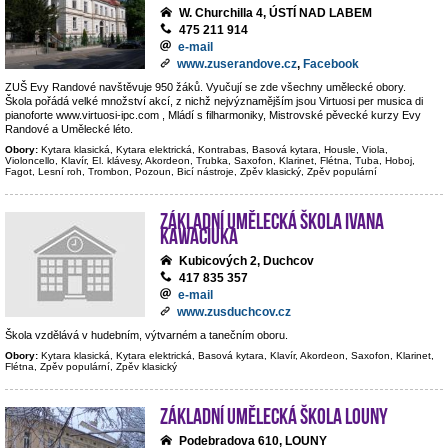
W. Churchilla 4, ÚSTÍ NAD LABEM
475 211 914
e-mail
www.zuserandove.cz
,
Facebook
ZUŠ Evy Randové navštěvuje 950 žáků. Vyučují se zde všechny umělecké obory.
Škola pořádá velké množství akcí, z nichž nejvýznamějším jsou Virtuosi per musica di
pianoforte www.virtuosi-ipc.com , Mládí s filharmoniky, Mistrovské pěvecké kurzy Evy
Randové a Umělecké léto.
Obory:
Kytara klasická, Kytara elektrická, Kontrabas, Basová kytara, Housle, Viola,
Violoncello, Klavír, El. klávesy, Akordeon, Trubka, Saxofon, Klarinet, Flétna, Tuba, Hoboj,
Fagot, Lesní roh, Trombon, Pozoun, Bicí nástroje, Zpěv klasický, Zpěv populární
Základní umělecká škola Ivana
Kawaciuka
Kubicových 2, Duchcov
417 835 357
e-mail
www.zusduchcov.cz
Škola vzdělává v hudebním, výtvarném a tanečním oboru.
Obory:
Kytara klasická, Kytara elektrická, Basová kytara, Klavír, Akordeon, Saxofon, Klarinet,
Flétna, Zpěv populární, Zpěv klasický
Základní umělecká škola Louny
Podebradova 610, LOUNY