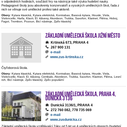
v odpoledních hodinách, součástí hry na nástroj je také výuka hudební nauky.
Pedagogové školy jsou absolventy konzervatoří a vysokých uměleckých škol, řada z
nich se věnuje své umělecké profesi také aktivně.
Obory:
Kytara klasická, Kytara elektrická, Kontrabas, Basová kytara, Housle, Viola,
Violoncello, Harfa, Klavír, El. klávesy, Akordeon, Trubka, Saxofon, Klarinet, Flétna, Hoboj,
Fagot, Trombon, Pozoun, Bicí nástroje, Zpěv klasický
Základní umělecká škola Jižní Město
Krtinská 673, PRAHA 4
267 900 131
e-mail
www.zus-krtinska.cz
Čtyřoborová škola.
Obory:
Kytara klasická, Kytara elektrická, Kontrabas, Basová kytara, Housle, Viola,
Violoncello, Klavír, El. klávesy, Cembalo, Akordeon, Trubka, Saxofon, Klarinet, Flétna, Lesní
roh, Bicí nástroje, Zpěv klasický, Zpěv populární
Základní umělecká škola, Praha 4,
Dunická 3136
Dunická 3136/1, PRAHA 4
272 760 082, 778 735 069
e-mail
www.zusdunicka.cz
Základní umělecká škola vzdělávající žáky od 5 let ve 4 uměleckých oborech (hudební,