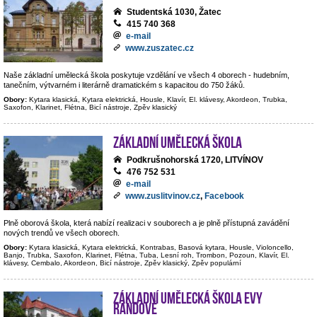
Studentská 1030, Žatec
415 740 368
e-mail
www.zuszatec.cz
Naše základní umělecká škola poskytuje vzdělání ve všech 4 oborech - hudebním,
tanečním, výtvarném i literárně dramatickém s kapacitou do 750 žáků.
Obory:
Kytara klasická, Kytara elektrická, Housle, Klavír, El. klávesy, Akordeon, Trubka,
Saxofon, Klarinet, Flétna, Bicí nástroje, Zpěv klasický
Základní umělecká škola
Podkrušnohorská 1720, LITVÍNOV
476 752 531
e-mail
www.zuslitvinov.cz
,
Facebook
Plně oborová škola, která nabízí realizaci v souborech a je plně přístupná zavádění
nových trendů ve všech oborech.
Obory:
Kytara klasická, Kytara elektrická, Kontrabas, Basová kytara, Housle, Violoncello,
Banjo, Trubka, Saxofon, Klarinet, Flétna, Tuba, Lesní roh, Trombon, Pozoun, Klavír, El.
klávesy, Cembalo, Akordeon, Bicí nástroje, Zpěv klasický, Zpěv populární
Základní umělecká škola Evy
Randové