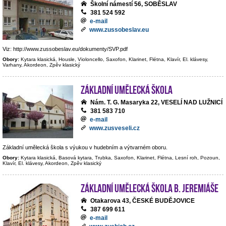
Školní námestí 56, SOBĚSLAV
381 524 592
e-mail
www.zussobeslav.eu
Viz: http://www.zussobeslav.eu/dokumenty/SVP.pdf
Obory:
Kytara klasická, Housle, Violoncello, Saxofon, Klarinet, Flétna, Klavír, El. klávesy,
Varhany, Akordeon, Zpěv klasický
Základní umělecká škola
Nám. T. G. Masaryka 22, VESELÍ NAD LUŽNICÍ
381 583 710
e-mail
www.zusveseli.cz
Základní umělecká škola s výukou v hudebním a výtvarném oboru.
Obory:
Kytara klasická, Basová kytara, Trubka, Saxofon, Klarinet, Flétna, Lesní roh, Pozoun,
Klavír, El. klávesy, Akordeon, Zpěv klasický
Základní umělecká škola B. Jeremiáše
Otakarova 43, ČESKÉ BUDĚJOVICE
387 699 611
e-mail