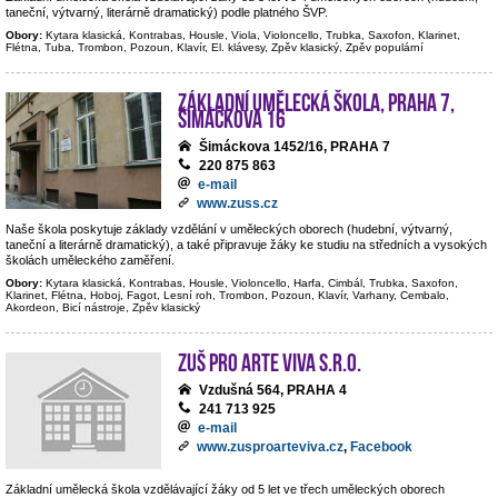
taneční, výtvarný, literárně dramatický) podle platného ŠVP.
Obory:
Kytara klasická, Kontrabas, Housle, Viola, Violoncello, Trubka, Saxofon, Klarinet,
Flétna, Tuba, Trombon, Pozoun, Klavír, El. klávesy, Zpěv klasický, Zpěv populární
Základní umělecká škola, Praha 7,
Šimáčkova 16
Šimáckova 1452/16, PRAHA 7
220 875 863
e-mail
www.zuss.cz
Naše škola poskytuje základy vzdělání v uměleckých oborech (hudební, výtvarný,
taneční a literárně dramatický), a také připravuje žáky ke studiu na středních a vysokých
školách uměleckého zaměření.
Obory:
Kytara klasická, Kontrabas, Housle, Violoncello, Harfa, Cimbál, Trubka, Saxofon,
Klarinet, Flétna, Hoboj, Fagot, Lesní roh, Trombon, Pozoun, Klavír, Varhany, Cembalo,
Akordeon, Bicí nástroje, Zpěv klasický
ZUŠ PRO ARTE VIVA s.r.o.
Vzdušná 564, PRAHA 4
241 713 925
e-mail
www.zusproarteviva.cz
,
Facebook
Základní umělecká škola vzdělávající žáky od 5 let ve třech uměleckých oborech