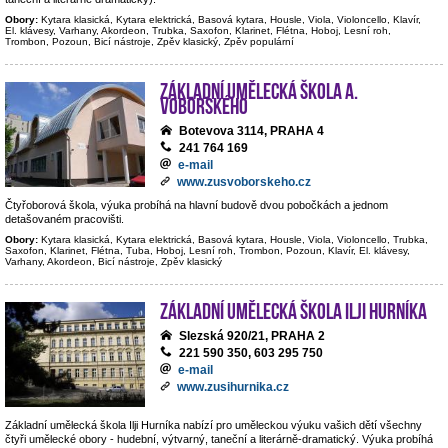
Obory:
Kytara klasická, Kytara elektrická, Basová kytara, Housle, Viola, Violoncello, Klavír,
El. klávesy, Varhany, Akordeon, Trubka, Saxofon, Klarinet, Flétna, Hoboj, Lesní roh,
Trombon, Pozoun, Bicí nástroje, Zpěv klasický, Zpěv populární
Základní umělecká škola A.
Voborského
Botevova 3114, PRAHA 4
241 764 169
e-mail
www.zusvoborskeho.cz
Čtyřoborová škola, výuka probíhá na hlavní budově dvou pobočkách a jednom
detašovaném pracovišti.
Obory:
Kytara klasická, Kytara elektrická, Basová kytara, Housle, Viola, Violoncello, Trubka,
Saxofon, Klarinet, Flétna, Tuba, Hoboj, Lesní roh, Trombon, Pozoun, Klavír, El. klávesy,
Varhany, Akordeon, Bicí nástroje, Zpěv klasický
Základní umělecká škola Ilji Hurníka
Slezská 920/21, PRAHA 2
221 590 350, 603 295 750
e-mail
www.zusihurnika.cz
Základní umělecká škola Ilji Hurníka nabízí pro uměleckou výuku vašich dětí všechny
čtyři umělecké obory - hudební, výtvarný, taneční a literárně-dramatický. Výuka probíhá