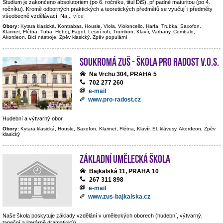
Studium je zakončeno absolutoriem (po 6. ročníku, titul DiS), případně maturitou (po 4.
ročníku). Kromě odborných praktických a teoretických předmětů se vyučují i předměty
všeobecně vzdělávací. Na
...
více
Obory:
Kytara klasická, Kontrabas, Housle, Viola, Violoncello, Harfa, Trubka, Saxofon,
Klarinet, Flétna, Tuba, Hoboj, Fagot, Lesní roh, Trombon, Klavír, Varhany, Cembalo,
Akordeon, Bicí nástroje, Zpěv klasický, Zpěv populární
Soukromá ZUŠ - Škola pro radost v.o.s.
Na Vrchu 304, PRAHA 5
702 277 260
e-mail
www.pro-radost.cz
Hudební a výtvarný obor
Obory:
Kytara klasická, Housle, Saxofon, Klarinet, Flétna, Klavír, El. klávesy, Akordeon, Zpěv
klasický
Základní umělecká škola
Bajkalská 11, PRAHA 10
267 311 898
e-mail
www.zus-bajkalska.cz
Naše škola poskytuje základy vzdělání v uměleckých oborech (hudební, výtvarný,
taneční a literárně dramatický).