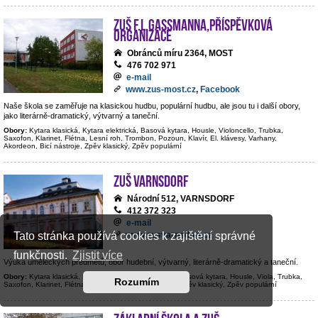
ZUŠ F.L.Gassmanna,příspěvková
organizace
Obránců míru 2364, MOST
476 702 971
e-mail
www.zus-most.cz
,
Facebook
Naše škola se zaměřuje na klasickou hudbu, populární hudbu, ale jsou tu i další obory,
jako literárně-dramatický, výtvarný a taneční.
Obory:
Kytara klasická, Kytara elektrická, Basová kytara, Housle, Violoncello, Trubka,
Saxofon, Klarinet, Flétna, Lesní roh, Trombon, Pozoun, Klavír, El. klávesy, Varhany,
Akordeon, Bicí nástroje, Zpěv klasický, Zpěv populární
ZUŠ Varnsdorf
Národní 512, VARNSDORF
412 372 323
e-mail
www.zusvarnsdorf.cz
Tato stránka používá cookies k zajištění správné
funkčnosti.
Zjistit více
Výuka uměleckých předmětů; obor hudební, výtvarný, literárně-dramatický a taneční.
Obory:
Kytara klasická, Kytara elektrická, Kontrabas, Basová kytara, Housle, Viola, Trubka,
Rozumím
Saxofon, Klarinet, Flétna, Hoboj, Klavír, Bicí nástroje, Zpěv klasický, Zpěv populární