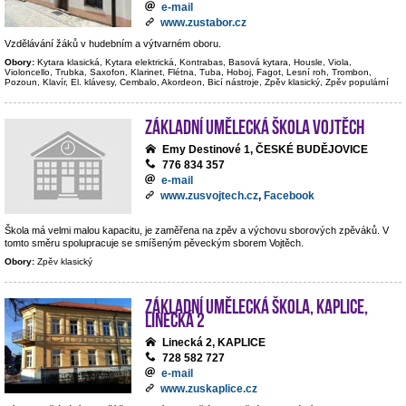
e-mail
www.zustabor.cz
Vzdělávání žáků v hudebním a výtvarném oboru.
Obory:
Kytara klasická, Kytara elektrická, Kontrabas, Basová kytara, Housle, Viola,
Violoncello, Trubka, Saxofon, Klarinet, Flétna, Tuba, Hoboj, Fagot, Lesní roh, Trombon,
Pozoun, Klavír, El. klávesy, Cembalo, Akordeon, Bicí nástroje, Zpěv klasický, Zpěv populární
Základní umělecká škola Vojtěch
Emy Destinové 1, ČESKÉ BUDĚJOVICE
776 834 357
e-mail
www.zusvojtech.cz
,
Facebook
Škola má velmi malou kapacitu, je zaměřena na zpěv a výchovu sborových zpěváků. V
tomto směru spolupracuje se smíšeným pěveckým sborem Vojtěch.
Obory:
Zpěv klasický
Základní umělecká škola, Kaplice,
Linecká 2
Linecká 2, KAPLICE
728 582 727
e-mail
www.zuskaplice.cz