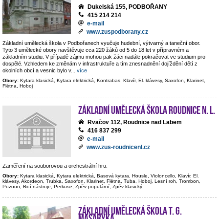
Dukelská 155, PODBOŘANY
415 214 214
e-mail
www.zuspodborany.cz
Základní umělecká škola v Podbořanech vyučuje hudební, výtvarný a taneční obor.
Tyto 3 umělecké obory navštěvuje cca 220 žáků od 5 do 18 let v přípravném a
základním studiu. V případě zájmu mohou pak žáci nadále pokračovat ve studium pro
dospělé. Vzhledem ke změnám v infrastruktuře a tím znesnadnění dojíždění dětí z
okolních obcí a vesnic bylo v
...
více
Obory:
Kytara klasická, Kytara elektrická, Kontrabas, Klavír, El. klávesy, Saxofon, Klarinet,
Flétna, Hoboj
Základní umělecká škola Roudnice n. L.
Rvačov 112, Roudnice nad Labem
416 837 299
e-mail
www.zus-roudnicenl.cz
Zaměření na souborovou a orchestrální hru.
Obory:
Kytara klasická, Kytara elektrická, Basová kytara, Housle, Violoncello, Klavír, El.
klávesy, Akordeon, Trubka, Saxofon, Klarinet, Flétna, Tuba, Hoboj, Lesní roh, Trombon,
Pozoun, Bicí nástroje, Perkuse, Zpěv populární, Zpěv klasický
Základní umělecká škola T. G.
Masaryka