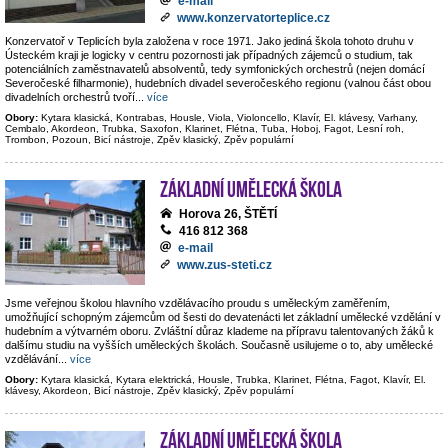
e-mail
www.konzervatorteplice.cz
Konzervatoř v Teplicích byla založena v roce 1971. Jako jediná škola tohoto druhu v
Ústeckém kraji je logicky v centru pozornosti jak případných zájemců o studium, tak
potenciálních zaměstnavatelů absolventů, tedy symfonických orchestrů (nejen domácí
Severočeské filharmonie), hudebních divadel severočeského regionu (valnou část obou
divadelních orchestrů tvoří
...
více
Obory:
Kytara klasická, Kontrabas, Housle, Viola, Violoncello, Klavír, El. klávesy, Varhany,
Cembalo, Akordeon, Trubka, Saxofon, Klarinet, Flétna, Tuba, Hoboj, Fagot, Lesní roh,
Trombon, Pozoun, Bicí nástroje, Zpěv klasický, Zpěv populární
Základní umělecká škola
Horova 26, ŠTĚTÍ
416 812 368
e-mail
www.zus-steti.cz
Jsme veřejnou školou hlavního vzdělávacího proudu s uměleckým zaměřením,
umožňující schopným zájemcům od šesti do devatenácti let základní umělecké vzdělání v
hudebním a výtvarném oboru. Zvláštní důraz klademe na přípravu talentovaných žáků k
dalšímu studiu na vyšších uměleckých školách. Současně usilujeme o to, aby umělecké
vzdělávání
...
více
Obory:
Kytara klasická, Kytara elektrická, Housle, Trubka, Klarinet, Flétna, Fagot, Klavír, El.
klávesy, Akordeon, Bicí nástroje, Zpěv klasický, Zpěv populární
Základní umělecká škola