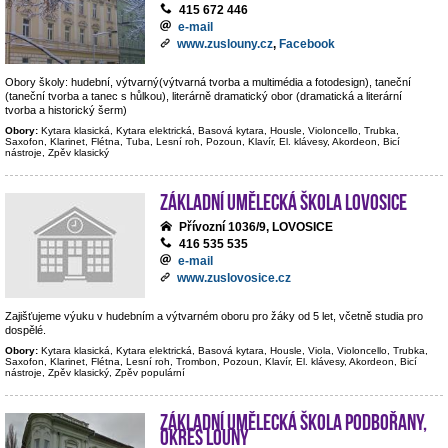
415 672 446
e-mail
www.zuslouny.cz
,
Facebook
Obory školy: hudební, výtvarný(výtvarná tvorba a multimédia a fotodesign), taneční
(taneční tvorba a tanec s hůlkou), literárně dramatický obor (dramatická a literární
tvorba a historický šerm)
Obory:
Kytara klasická, Kytara elektrická, Basová kytara, Housle, Violoncello, Trubka,
Saxofon, Klarinet, Flétna, Tuba, Lesní roh, Pozoun, Klavír, El. klávesy, Akordeon, Bicí
nástroje, Zpěv klasický
Základní umělecká škola Lovosice
Přívozní 1036/9, LOVOSICE
416 535 535
e-mail
www.zuslovosice.cz
Zajišťujeme výuku v hudebním a výtvarném oboru pro žáky od 5 let, včetně studia pro
dospělé.
Obory:
Kytara klasická, Kytara elektrická, Basová kytara, Housle, Viola, Violoncello, Trubka,
Saxofon, Klarinet, Flétna, Lesní roh, Trombon, Pozoun, Klavír, El. klávesy, Akordeon, Bicí
nástroje, Zpěv klasický, Zpěv populární
Základní umělecká škola Podbořany,
okres Louny