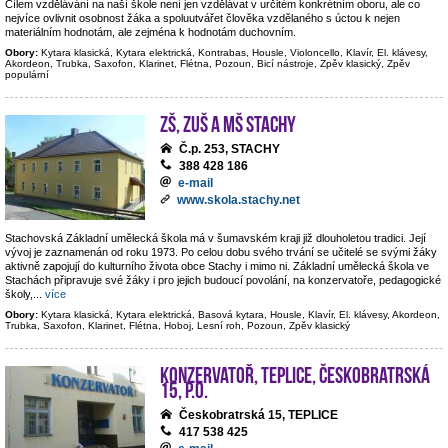
Cílem vzdělávání na naší škole není jen vzdělávat v určitém konkrétním oboru, ale co
nejvíce ovlivnit osobnost žáka a spoluutvářet člověka vzdělaného s úctou k nejen
materiálním hodnotám, ale zejména k hodnotám duchovním.
Obory:
Kytara klasická, Kytara elektrická, Kontrabas, Housle, Violoncello, Klavír, El. klávesy,
Akordeon, Trubka, Saxofon, Klarinet, Flétna, Pozoun, Bicí nástroje, Zpěv klasický, Zpěv
populární
ZŠ, ZUŠ a MŠ Stachy
Č.p. 253, STACHY
388 428 186
e-mail
www.skola.stachy.net
Stachovská Základní umělecká škola má v šumavském kraji již dlouholetou tradici. Její
vývoj je zaznamenán od roku 1973. Po celou dobu svého trvání se učitelé se svými žáky
aktivně zapojují do kulturního života obce Stachy i mimo ni. Základní umělecká škola ve
Stachách připravuje své žáky i pro jejich budoucí povolání, na konzervatoře, pedagogické
školy,
...
více
Obory:
Kytara klasická, Kytara elektrická, Basová kytara, Housle, Klavír, El. klávesy, Akordeon,
Trubka, Saxofon, Klarinet, Flétna, Hoboj, Lesní roh, Pozoun, Zpěv klasický
Konzervatoř, Teplice, Českobratrská
15, p.o.
Českobratrská 15, TEPLICE
417 538 425