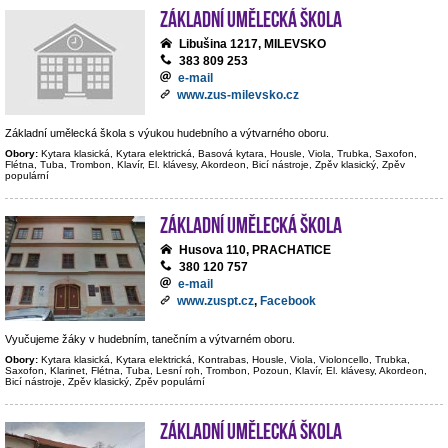
Základní umělecká škola
Libušina 1217, MILEVSKO
383 809 253
e-mail
www.zus-milevsko.cz
Základní umělecká škola s výukou hudebního a výtvarného oboru.
Obory:
Kytara klasická, Kytara elektrická, Basová kytara, Housle, Viola, Trubka, Saxofon,
Flétna, Tuba, Trombon, Klavír, El. klávesy, Akordeon, Bicí nástroje, Zpěv klasický, Zpěv
populární
Základní umělecká škola
Husova 110, PRACHATICE
380 120 757
e-mail
www.zuspt.cz
,
Facebook
Vyučujeme žáky v hudebním, tanečním a výtvarném oboru.
Obory:
Kytara klasická, Kytara elektrická, Kontrabas, Housle, Viola, Violoncello, Trubka,
Saxofon, Klarinet, Flétna, Tuba, Lesní roh, Trombon, Pozoun, Klavír, El. klávesy, Akordeon,
Bicí nástroje, Zpěv klasický, Zpěv populární
Základní umělecká škola