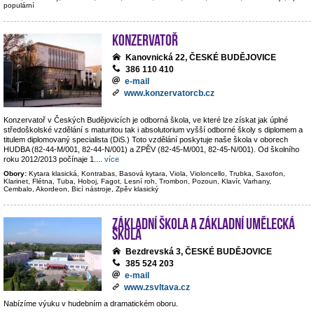
populární
Konzervatoř
Kanovnická 22, ČESKÉ BUDĚJOVICE
386 110 410
e-mail
www.konzervatorcb.cz
Konzervatoř v Českých Budějovicích je odborná škola, ve které lze získat jak úplné
středoškolské vzdělání s maturitou tak i absolutorium vyšší odborné školy s diplomem a
titulem diplomovaný specialista (DiS.) Toto vzdělání poskytuje naše škola v oborech
HUDBA (82-44-M/001, 82-44-N/001) a ZPĚV (82-45-M/001, 82-45-N/001). Od školního
roku 2012/2013 počínaje 1.
...
více
Obory:
Kytara klasická, Kontrabas, Basová kytara, Viola, Violoncello, Trubka, Saxofon,
Klarinet, Flétna, Tuba, Hoboj, Fagot, Lesní roh, Trombon, Pozoun, Klavír, Varhany,
Cembalo, Akordeon, Bicí nástroje, Zpěv klasický
Základní škola a základní umělecká
škola
Bezdrevská 3, ČESKÉ BUDĚJOVICE
385 524 203
e-mail
www.zsvltava.cz
Nabízíme výuku v hudebním a dramatickém oboru.