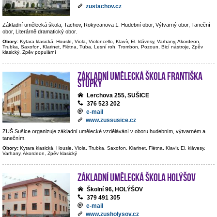
zustachov.cz
Základní umělecká škola, Tachov, Rokycanova 1: Hudební obor, Výtvarný obor, Taneční
obor, Literárně dramatický obor.
Obory:
Kytara klasická, Housle, Viola, Violoncello, Klavír, El. klávesy, Varhany, Akordeon,
Trubka, Saxofon, Klarinet, Flétna, Tuba, Lesní roh, Trombon, Pozoun, Bicí nástroje, Zpěv
klasický, Zpěv populární
Základní umělecká škola Františka
Stupky
Lerchova 255, SUŠICE
376 523 202
e-mail
www.zussusice.cz
ZUŠ Sušice organizuje základní umělecké vzdělávání v oboru hudebním, výtvarném a
tanečním.
Obory:
Kytara klasická, Housle, Viola, Trubka, Saxofon, Klarinet, Flétna, Klavír, El. klávesy,
Varhany, Akordeon, Zpěv klasický
Základní umělecká škola Holýšov
Školní 96, HOLÝŠOV
379 491 305
e-mail
www.zusholysov.cz