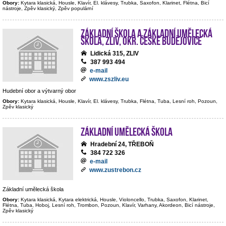
Obory:
Kytara klasická, Housle, Klavír, El. klávesy, Trubka, Saxofon, Klarinet, Flétna, Bicí
nástroje, Zpěv klasický, Zpěv populární
Základní škola a Základní umělecká
škola, Zliv, okr. České Budějovice
Lidická 315, ZLIV
387 993 494
e-mail
www.zszliv.eu
Hudební obor a výtvarný obor
Obory:
Kytara klasická, Housle, Klavír, El. klávesy, Trubka, Flétna, Tuba, Lesní roh, Pozoun,
Zpěv klasický
Základní umělecká škola
Hradební 24, TŘEBOŇ
384 722 326
e-mail
www.zustrebon.cz
Základní umělecká škola
Obory:
Kytara klasická, Kytara elektrická, Housle, Violoncello, Trubka, Saxofon, Klarinet,
Flétna, Tuba, Hoboj, Lesní roh, Trombon, Pozoun, Klavír, Varhany, Akordeon, Bicí nástroje,
Zpěv klasický