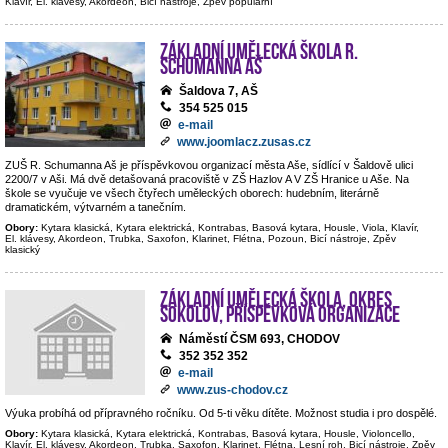
Klavír, El. klávesy, Akordeon, Bicí nástroje, Zpěv populární
Základní umělecká škola R.
Schumanna Aš
Šaldova 7, AŠ
354 525 015
e-mail
www.joomlacz.zusas.cz
ZUŠ R. Schumanna Aš je příspěvkovou organizací města Aše, sídlící v Šaldově ulici
2200/7 v Aši. Má dvě detašovaná pracoviště v ZŠ Hazlov A V ZŠ Hranice u Aše. Na
škole se vyučuje ve všech čtyřech uměleckých oborech: hudebním, literárně
dramatickém, výtvarném a tanečním.
Obory:
Kytara klasická, Kytara elektrická, Kontrabas, Basová kytara, Housle, Viola, Klavír,
El. klávesy, Akordeon, Trubka, Saxofon, Klarinet, Flétna, Pozoun, Bicí nástroje, Zpěv
klasický
Základní umělecká škola, okres
Sokolov, příspěvková organizace
Náměstí ČSM 693, CHODOV
352 352 352
e-mail
www.zus-chodov.cz
Výuka probíhá od přípravného ročníku. Od 5-ti věku dítěte. Možnost studia i pro dospělé.
Obory:
Kytara klasická, Kytara elektrická, Kontrabas, Basová kytara, Housle, Violoncello,
Klavír, El. klávesy, Akordeon, Trubka, Saxofon, Klarinet, Flétna, Lesní roh, Bicí nástroje, Zpěv