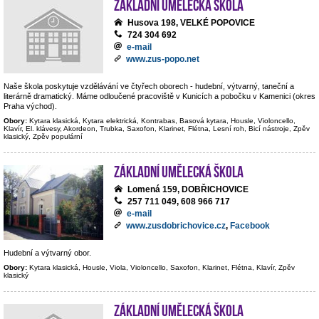
Základní umělecká škola
Husova 198, VELKÉ POPOVICE
724 304 692
e-mail
www.zus-popo.net
Naše škola poskytuje vzdělávání ve čtyřech oborech - hudební, výtvarný, taneční a
literárně dramatický. Máme odloučené pracoviště v Kunicích a pobočku v Kamenici (okres
Praha východ).
Obory:
Kytara klasická, Kytara elektrická, Kontrabas, Basová kytara, Housle, Violoncello,
Klavír, El. klávesy, Akordeon, Trubka, Saxofon, Klarinet, Flétna, Lesní roh, Bicí nástroje, Zpěv
klasický, Zpěv populární
Základní umělecká škola
Lomená 159, DOBŘICHOVICE
257 711 049, 608 966 717
e-mail
www.zusdobrichovice.cz
,
Facebook
Hudební a výtvarný obor.
Obory:
Kytara klasická, Housle, Viola, Violoncello, Saxofon, Klarinet, Flétna, Klavír, Zpěv
klasický
Základní umělecká škola