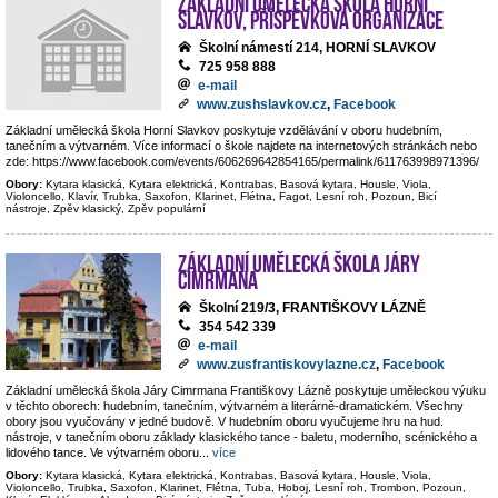
Základní umělecká škola Horní
Slavkov, příspěvková organizace
Školní námestí 214, HORNÍ SLAVKOV
725 958 888
e-mail
www.zushslavkov.cz
,
Facebook
Základní umělecká škola Horní Slavkov poskytuje vzdělávání v oboru hudebním,
tanečním a výtvarném. Více informací o škole najdete na internetových stránkách nebo
zde: https://www.facebook.com/events/606269642854165/permalink/611763998971396/
Obory:
Kytara klasická, Kytara elektrická, Kontrabas, Basová kytara, Housle, Viola,
Violoncello, Klavír, Trubka, Saxofon, Klarinet, Flétna, Fagot, Lesní roh, Pozoun, Bicí
nástroje, Zpěv klasický, Zpěv populární
Základní umělecká škola Járy
Cimrmana
Školní 219/3, FRANTIŠKOVY LÁZNĚ
354 542 339
e-mail
www.zusfrantiskovylazne.cz
,
Facebook
Základní umělecká škola Járy Cimrmana Františkovy Lázně poskytuje uměleckou výuku
v těchto oborech: hudebním, tanečním, výtvarném a literárně-dramatickém. Všechny
obory jsou vyučovány v jedné budově. V hudebním oboru vyučujeme hru na hud.
nástroje, v tanečním oboru základy klasického tance - baletu, moderního, scénického a
lidového tance. Ve výtvarném oboru
...
více
Obory:
Kytara klasická, Kytara elektrická, Kontrabas, Basová kytara, Housle, Viola,
Violoncello, Trubka, Saxofon, Klarinet, Flétna, Tuba, Hoboj, Lesní roh, Trombon, Pozoun,