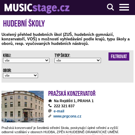
S muzikanty pro muzikanty
Hudební školy
Ucelený přehled hudebních škol (ZUŠ, hudebních gymnázií,
konzervatoří, VOŠ) s možností vyhledávání podle krajů, typu školy a
oborů, resp. vyučovaných hudebních nástrojů.
Kraj:
Typ školy:
Filtrovat
Obor:
Pražská konzervatoř
Na Rejdišti 1, PRAHA 1
222 321 837
e-mail
www.prgcons.cz
Pražská konzervatoř je šestiletá střední škola, poskytující úplné střední a vyšší
odborné vzdělání v oborech HUDBA, ZPĚV A HUDEBNĚ-DRAMATICKÉ UMĚNÍ.