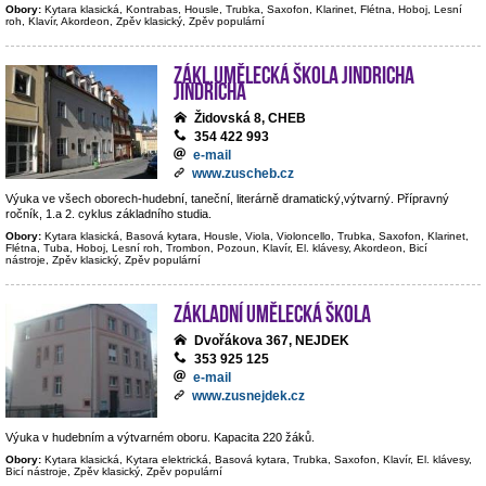
Obory:
Kytara klasická, Kontrabas, Housle, Trubka, Saxofon, Klarinet, Flétna, Hoboj, Lesní
roh, Klavír, Akordeon, Zpěv klasický, Zpěv populární
Zákl.umělecká škola Jindricha
Jindricha
Židovská 8, CHEB
354 422 993
e-mail
www.zuscheb.cz
Výuka ve všech oborech-hudební, taneční, literárně dramatický,výtvarný. Přípravný
ročník, 1.a 2. cyklus základního studia.
Obory:
Kytara klasická, Basová kytara, Housle, Viola, Violoncello, Trubka, Saxofon, Klarinet,
Flétna, Tuba, Hoboj, Lesní roh, Trombon, Pozoun, Klavír, El. klávesy, Akordeon, Bicí
nástroje, Zpěv klasický, Zpěv populární
Základní umělecká škola
Dvořákova 367, NEJDEK
353 925 125
e-mail
www.zusnejdek.cz
Výuka v hudebním a výtvarném oboru. Kapacita 220 žáků.
Obory:
Kytara klasická, Kytara elektrická, Basová kytara, Trubka, Saxofon, Klavír, El. klávesy,
Bicí nástroje, Zpěv klasický, Zpěv populární