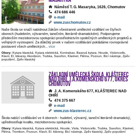
Náměstí T. G. Masaryka, 1626, Chomutov
474 686 446
e-mail
www.zuschomutov.cz
Naše škola se snaží nabídnout žákům všestranné umělecké vzdělání ve čtyřech
oborech (hudebním, výtvarném, tanečním, literárně-dramatickém). Podporujeme
především mezioborovou spolupráci prostřednictvím společných uměleckých projektů a
veřejných vystoupení. Za důležitý prvek v našem vzdělávání pokládáme rovnoprávné
postavení všech uměleckých
...
více
Obory:
Kytara klasická, Kytara elektrická, Kontrabas, Basová kytara, Housle, Violoncello,
Klavír, El. klávesy, Akordeon, Trubka, Saxofon, Klarinet, Flétna, Pozoun, Bicí nástroje, Zpěv
populární, Zpěv klasický
Základní umělecká škola, Klášterec
nad Ohří, J.A.Komenského 677, okres
Chomutov
J. A. Komenského 677, KLÁŠTEREC NAD
OHŘÍ
474 375 667
e-mail
www.zus-klasterec.cz
Škola nabízí vzdělávání ve 4 oborech - hudební, výtvarný, taneční literárně-dramatický,
upřednostňuje kvalitu, mezioborovou spolupráci.
Obory:
Kytara klasická, Kytara elektrická, Housle, Viola, Violoncello, Trubka, Saxofon, Klarinet,
Flétna, Trombon, Pozoun, Klavír, El. klávesy, Bicí nástroje, Zpěv klasický, Zpěv populární