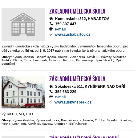
Základní umělecká škola
Komenského 312, HABARTOV
359 807 447
e-mail
www.zushabartov.cz
Základní umělecká škola nabízí výuku hudebního, výtvarného i tanečního oboru, pro
děti ve věku od 5ti let, od 1. 9. 2017 nabízíme i výuku literárně dramatického oboru
Obory:
Kytara klasická, Basová kytara, Housle, Violoncello, Klavír, El. klávesy, Akordeon,
Trubka, Flétna, Tuba, Lesní roh, Trombon, Pozoun, Bicí nástroje, Zpěv klasický, Zpěv
populární
Základní umělecká škola
Sokolovská 511, KYNŠPERK NAD OHŘÍ
352 683 229
e-mail
www.zuskynsperk.cz
Výuka HO, VO, LDO
Obory:
Kytara klasická, Kytara elektrická, Basová kytara, Housle, Trubka, Saxofon, Klarinet,
Flétna, Lesní roh, Klavír, El. klávesy, Akordeon, Bicí nástroje