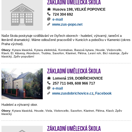
Základní umělecká škola
Husova 198, VELKÉ POPOVICE
724 304 692
e-mail
www.zus-popo.net
Naše škola poskytuje vzdělávání ve čtyřech oborech - hudební, výtvarný, taneční a
literárně dramatický. Máme odloučené pracoviště v Kunicích a pobočku v Kamenici (okres
Praha východ).
Obory:
Kytara klasická, Kytara elektrická, Kontrabas, Basová kytara, Housle, Violoncello,
Klavír, El. klávesy, Akordeon, Trubka, Saxofon, Klarinet, Flétna, Lesní roh, Bicí nástroje, Zpěv
klasický, Zpěv populární
Základní umělecká škola
Lomená 159, DOBŘICHOVICE
257 711 049, 608 966 717
e-mail
www.zusdobrichovice.cz
,
Facebook
Hudební a výtvarný obor.
Obory:
Kytara klasická, Housle, Viola, Violoncello, Saxofon, Klarinet, Flétna, Klavír, Zpěv
klasický
Základní umělecká škola