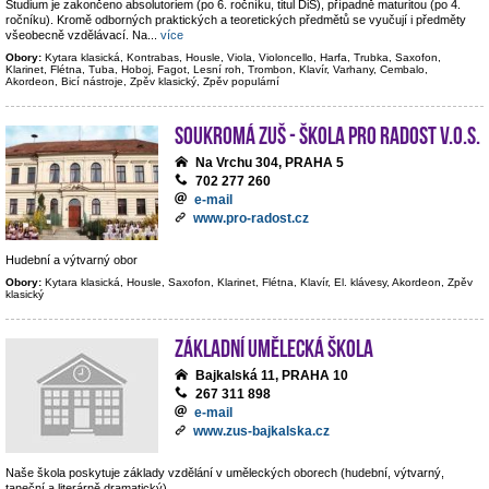
Studium je zakončeno absolutoriem (po 6. ročníku, titul DiS), případně maturitou (po 4.
ročníku). Kromě odborných praktických a teoretických předmětů se vyučují i předměty
všeobecně vzdělávací. Na
...
více
Obory:
Kytara klasická, Kontrabas, Housle, Viola, Violoncello, Harfa, Trubka, Saxofon,
Klarinet, Flétna, Tuba, Hoboj, Fagot, Lesní roh, Trombon, Klavír, Varhany, Cembalo,
Akordeon, Bicí nástroje, Zpěv klasický, Zpěv populární
Soukromá ZUŠ - Škola pro radost v.o.s.
Na Vrchu 304, PRAHA 5
702 277 260
e-mail
www.pro-radost.cz
Hudební a výtvarný obor
Obory:
Kytara klasická, Housle, Saxofon, Klarinet, Flétna, Klavír, El. klávesy, Akordeon, Zpěv
klasický
Základní umělecká škola
Bajkalská 11, PRAHA 10
267 311 898
e-mail
www.zus-bajkalska.cz
Naše škola poskytuje základy vzdělání v uměleckých oborech (hudební, výtvarný,
taneční a literárně dramatický).