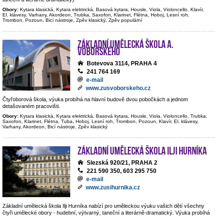
Obory:
Kytara klasická, Kytara elektrická, Basová kytara, Housle, Viola, Violoncello, Klavír,
El. klávesy, Varhany, Akordeon, Trubka, Saxofon, Klarinet, Flétna, Hoboj, Lesní roh,
Trombon, Pozoun, Bicí nástroje, Zpěv klasický, Zpěv populární
Základní umělecká škola A.
Voborského
Botevova 3114, PRAHA 4
241 764 169
e-mail
www.zusvoborskeho.cz
Čtyřoborová škola, výuka probíhá na hlavní budově dvou pobočkách a jednom
detašovaném pracovišti.
Obory:
Kytara klasická, Kytara elektrická, Basová kytara, Housle, Viola, Violoncello, Trubka,
Saxofon, Klarinet, Flétna, Tuba, Hoboj, Lesní roh, Trombon, Pozoun, Klavír, El. klávesy,
Varhany, Akordeon, Bicí nástroje, Zpěv klasický
Základní umělecká škola Ilji Hurníka
Slezská 920/21, PRAHA 2
221 590 350, 603 295 750
e-mail
www.zusihurnika.cz
Základní umělecká škola Ilji Hurníka nabízí pro uměleckou výuku vašich dětí všechny
čtyři umělecké obory - hudební, výtvarný, taneční a literárně-dramatický. Výuka probíhá