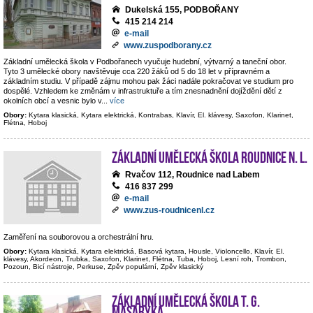
Dukelská 155, PODBOŘANY
415 214 214
e-mail
www.zuspodborany.cz
Základní umělecká škola v Podbořanech vyučuje hudební, výtvarný a taneční obor.
Tyto 3 umělecké obory navštěvuje cca 220 žáků od 5 do 18 let v přípravném a
základním studiu. V případě zájmu mohou pak žáci nadále pokračovat ve studium pro
dospělé. Vzhledem ke změnám v infrastruktuře a tím znesnadnění dojíždění dětí z
okolních obcí a vesnic bylo v
...
více
Obory:
Kytara klasická, Kytara elektrická, Kontrabas, Klavír, El. klávesy, Saxofon, Klarinet,
Flétna, Hoboj
Základní umělecká škola Roudnice n. L.
Rvačov 112, Roudnice nad Labem
416 837 299
e-mail
www.zus-roudnicenl.cz
Zaměření na souborovou a orchestrální hru.
Obory:
Kytara klasická, Kytara elektrická, Basová kytara, Housle, Violoncello, Klavír, El.
klávesy, Akordeon, Trubka, Saxofon, Klarinet, Flétna, Tuba, Hoboj, Lesní roh, Trombon,
Pozoun, Bicí nástroje, Perkuse, Zpěv populární, Zpěv klasický
Základní umělecká škola T. G.
Masaryka