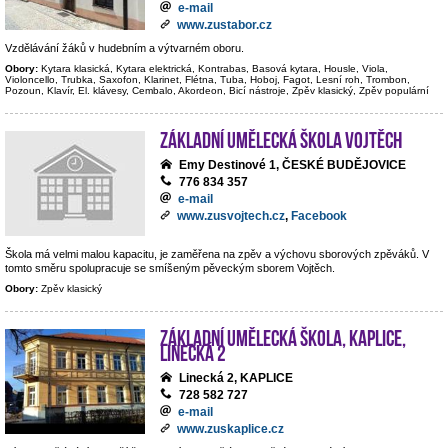
e-mail
www.zustabor.cz
Vzdělávání žáků v hudebním a výtvarném oboru.
Obory:
Kytara klasická, Kytara elektrická, Kontrabas, Basová kytara, Housle, Viola,
Violoncello, Trubka, Saxofon, Klarinet, Flétna, Tuba, Hoboj, Fagot, Lesní roh, Trombon,
Pozoun, Klavír, El. klávesy, Cembalo, Akordeon, Bicí nástroje, Zpěv klasický, Zpěv populární
Základní umělecká škola Vojtěch
Emy Destinové 1, ČESKÉ BUDĚJOVICE
776 834 357
e-mail
www.zusvojtech.cz
,
Facebook
Škola má velmi malou kapacitu, je zaměřena na zpěv a výchovu sborových zpěváků. V
tomto směru spolupracuje se smíšeným pěveckým sborem Vojtěch.
Obory:
Zpěv klasický
Základní umělecká škola, Kaplice,
Linecká 2
Linecká 2, KAPLICE
728 582 727
e-mail
www.zuskaplice.cz