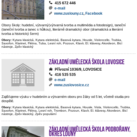
415 672 446
e-mail
www.zuslouny.cz
,
Facebook
Obory školy: hudební, výtvarný(výtvarná tvorba a multimédia a fotodesign), taneční
(taneční tvorba a tanec s hůlkou), literárně dramatický obor (dramatická a literární
tvorba a historický šerm)
Obory:
Kytara klasická, Kytara elektrická, Basová kytara, Housle, Violoncello, Trubka,
Saxofon, Klarinet, Flétna, Tuba, Lesní roh, Pozoun, Klavír, El. klávesy, Akordeon, Bicí
nástroje, Zpěv klasický
Základní umělecká škola Lovosice
Přívozní 1036/9, LOVOSICE
416 535 535
e-mail
www.zuslovosice.cz
Zajišťujeme výuku v hudebním a výtvarném oboru pro žáky od 5 let, včetně studia pro
dospělé.
Obory:
Kytara klasická, Kytara elektrická, Basová kytara, Housle, Viola, Violoncello, Trubka,
Saxofon, Klarinet, Flétna, Lesní roh, Trombon, Pozoun, Klavír, El. klávesy, Akordeon, Bicí
nástroje, Zpěv klasický, Zpěv populární
Základní umělecká škola Podbořany,
okres Louny