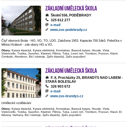
Základní umělecká škola
Školní 556, PODĚBRADY
325 612 277
e-mail
www.zus-podebrady.cz
Čtyř oborová škola - HO, VO, TO, LDO. Založena 1953. Kapacita 700 žáků. Pobočka v
Městci Králové - zde obory HO a VO.
Obory:
Kytara klasická, Kytara elektrická, Kontrabas, Basová kytara, Housle, Viola,
Violoncello, Trubka, Saxofon, Klarinet, Flétna, Tuba, Lesní roh, Trombon, Pozoun, Klavír,
Cembalo, Akordeon, Bicí nástroje, Zpěv klasický, Zpěv populární
Základní umělecká škola
F. X. Procházky 25, BRANDÝS NAD LABEM -
STARÁ BOLESLAV
326 903 672
e-mail
www.zus-brandys.cz
Umělecké vzdělávání
Obory:
Kytara klasická, Kytara elektrická, Kontrabas, Basová kytara, Housle, Viola,
Violoncello, Trubka, Saxofon, Klarinet, Flétna, Tuba, Lesní roh, Trombon, Pozoun, Klavír, El.
klávesy, Varhany, Bicí nástroje, Zpěv klasický, Zpěv populární