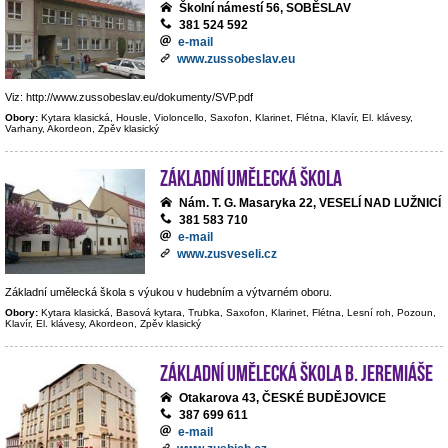
Školní námestí 56, SOBĚSLAV
381 524 592
e-mail
www.zussobeslav.eu
Viz: http://www.zussobeslav.eu/dokumenty/SVP.pdf
Obory:
Kytara klasická, Housle, Violoncello, Saxofon, Klarinet, Flétna, Klavír, El. klávesy,
Varhany, Akordeon, Zpěv klasický
Základní umělecká škola
Nám. T. G. Masaryka 22, VESELÍ NAD LUŽNICÍ
381 583 710
e-mail
www.zusveseli.cz
Základní umělecká škola s výukou v hudebním a výtvarném oboru.
Obory:
Kytara klasická, Basová kytara, Trubka, Saxofon, Klarinet, Flétna, Lesní roh, Pozoun,
Klavír, El. klávesy, Akordeon, Zpěv klasický
Základní umělecká škola B. Jeremiáše
Otakarova 43, ČESKÉ BUDĚJOVICE
387 699 611
e-mail