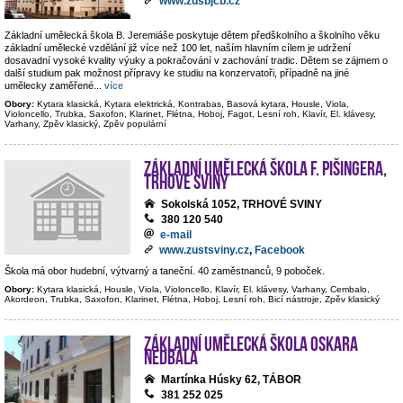
www.zusbjcb.cz
Základní umělecká škola B. Jeremiáše poskytuje dětem předškolního a školního věku
základní umělecké vzdělání již více než 100 let, naším hlavním cílem je udržení
dosavadní vysoké kvality výuky a pokračování v zachování tradic. Dětem se zájmem o
další studium pak možnost přípravy ke studiu na konzervatoři, případně na jiné
umělecky zaměřené
...
více
Obory:
Kytara klasická, Kytara elektrická, Kontrabas, Basová kytara, Housle, Viola,
Violoncello, Trubka, Saxofon, Klarinet, Flétna, Hoboj, Fagot, Lesní roh, Klavír, El. klávesy,
Varhany, Zpěv klasický, Zpěv populární
Základní umělecká škola F. Pišingera,
Trhové Sviny
Sokolská 1052, TRHOVÉ SVINY
380 120 540
e-mail
www.zustsviny.cz
,
Facebook
Škola má obor hudební, výtvarný a taneční. 40 zaměstnanců, 9 poboček.
Obory:
Kytara klasická, Housle, Viola, Violoncello, Klavír, El. klávesy, Varhany, Cembalo,
Akordeon, Trubka, Saxofon, Klarinet, Flétna, Hoboj, Lesní roh, Bicí nástroje, Zpěv klasický
Základní umělecká škola Oskara
Nedbala
Martínka Húsky 62, TÁBOR
381 252 025