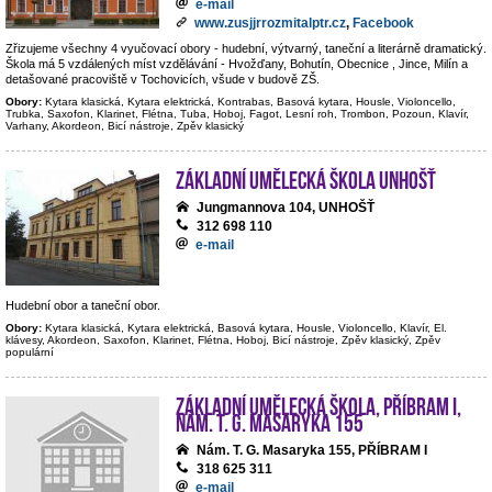
e-mail
www.zusjjrrozmitalptr.cz
,
Facebook
Zřizujeme všechny 4 vyučovací obory - hudební, výtvarný, taneční a literárně dramatický.
Škola má 5 vzdálených míst vzdělávání - Hvožďany, Bohutín, Obecnice , Jince, Milín a
detašované pracoviště v Tochovicích, všude v budově ZŠ.
Obory:
Kytara klasická, Kytara elektrická, Kontrabas, Basová kytara, Housle, Violoncello,
Trubka, Saxofon, Klarinet, Flétna, Tuba, Hoboj, Fagot, Lesní roh, Trombon, Pozoun, Klavír,
Varhany, Akordeon, Bicí nástroje, Zpěv klasický
Základní umělecká škola Unhošť
Jungmannova 104, UNHOŠŤ
312 698 110
e-mail
Hudební obor a taneční obor.
Obory:
Kytara klasická, Kytara elektrická, Basová kytara, Housle, Violoncello, Klavír, El.
klávesy, Akordeon, Saxofon, Klarinet, Flétna, Hoboj, Bicí nástroje, Zpěv klasický, Zpěv
populární
Základní umělecká škola, Příbram I,
nám. T. G. Masaryka 155
Nám. T. G. Masaryka 155, PŘÍBRAM I
318 625 311
e-mail