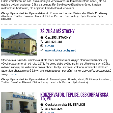
Cílem vzdělávání na naší škole není jen vzdělávat v určitém konkrétním oboru, ale co
nejvíce ovlivnit osobnost žáka a spoluutvářet člověka vzdělaného s úctou k nejen
materiálním hodnotám, ale zejména k hodnotám duchovním.
Obory:
Kytara klasická, Kytara elektrická, Kontrabas, Housle, Violoncello, Klavír, El. klávesy,
Akordeon, Trubka, Saxofon, Klarinet, Flétna, Pozoun, Bicí nástroje, Zpěv klasický, Zpěv
populární
ZŠ, ZUŠ a MŠ Stachy
Č.p. 253, STACHY
388 428 186
e-mail
www.skola.stachy.net
Stachovská Základní umělecká škola má v šumavském kraji již dlouholetou tradici. Její
vývoj je zaznamenán od roku 1973. Po celou dobu svého trvání se učitelé se svými žáky
aktivně zapojují do kulturního života obce Stachy i mimo ni. Základní umělecká škola ve
Stachách připravuje své žáky i pro jejich budoucí povolání, na konzervatoře, pedagogické
školy,
...
více
Obory:
Kytara klasická, Kytara elektrická, Basová kytara, Housle, Klavír, El. klávesy, Akordeon,
Trubka, Saxofon, Klarinet, Flétna, Hoboj, Lesní roh, Pozoun, Zpěv klasický
Konzervatoř, Teplice, Českobratrská
15, p.o.
Českobratrská 15, TEPLICE
417 538 425