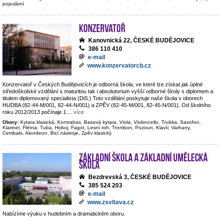
populární
Konzervatoř
Kanovnická 22, ČESKÉ BUDĚJOVICE
386 110 410
e-mail
www.konzervatorcb.cz
Konzervatoř v Českých Budějovicích je odborná škola, ve které lze získat jak úplné
středoškolské vzdělání s maturitou tak i absolutorium vyšší odborné školy s diplomem a
titulem diplomovaný specialista (DiS.) Toto vzdělání poskytuje naše škola v oborech
HUDBA (82-44-M/001, 82-44-N/001) a ZPĚV (82-45-M/001, 82-45-N/001). Od školního
roku 2012/2013 počínaje 1.
...
více
Obory:
Kytara klasická, Kontrabas, Basová kytara, Viola, Violoncello, Trubka, Saxofon,
Klarinet, Flétna, Tuba, Hoboj, Fagot, Lesní roh, Trombon, Pozoun, Klavír, Varhany,
Cembalo, Akordeon, Bicí nástroje, Zpěv klasický
Základní škola a základní umělecká
škola
Bezdrevská 3, ČESKÉ BUDĚJOVICE
385 524 203
e-mail
www.zsvltava.cz
Nabízíme výuku v hudebním a dramatickém oboru.