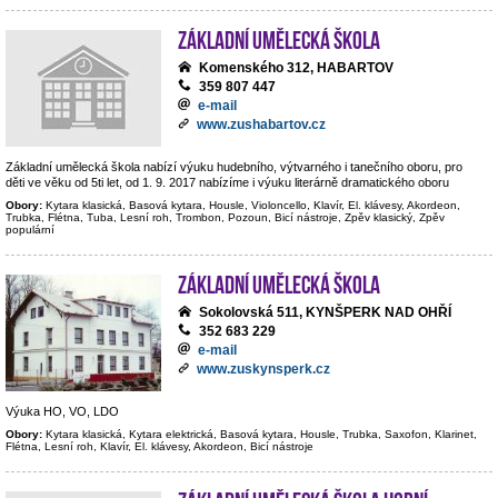
Základní umělecká škola
Komenského 312, HABARTOV
359 807 447
e-mail
www.zushabartov.cz
Základní umělecká škola nabízí výuku hudebního, výtvarného i tanečního oboru, pro
děti ve věku od 5ti let, od 1. 9. 2017 nabízíme i výuku literárně dramatického oboru
Obory:
Kytara klasická, Basová kytara, Housle, Violoncello, Klavír, El. klávesy, Akordeon,
Trubka, Flétna, Tuba, Lesní roh, Trombon, Pozoun, Bicí nástroje, Zpěv klasický, Zpěv
populární
Základní umělecká škola
Sokolovská 511, KYNŠPERK NAD OHŘÍ
352 683 229
e-mail
www.zuskynsperk.cz
Výuka HO, VO, LDO
Obory:
Kytara klasická, Kytara elektrická, Basová kytara, Housle, Trubka, Saxofon, Klarinet,
Flétna, Lesní roh, Klavír, El. klávesy, Akordeon, Bicí nástroje