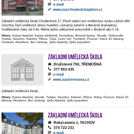
e-mail
www.zuschvalenickaplzen.cz
Základní umělecká škola Chválenická 17, Plzeň nabízí pro uměleckou výuku vašich dětí
všechny čtyři umělecké obory-hudební, výtvarný,taneční a literárně dramatický.
Vzděláváme žáky od 5 let. Máme jedno odloučené pracoviště v Brojově ulici č.16.
Obory:
Kytara klasická, Kytara elektrická, Kontrabas, Basová kytara, Housle, Violoncello,
Trubka, Saxofon, Klarinet, Flétna, Tuba, Lesní roh, Trombon, Pozoun, Klavír, El. klávesy,
Cembalo, Akordeon, Bicí nástroje, Zpěv klasický, Zpěv populární
Základní umělecká škola
Družstevní 750, TŘEMOŠNÁ
377 953 435
e-mail
www.zustremosna.cz
Základní umělecká škola
Obory:
Kytara klasická, Housle, Trubka, Saxofon, Klarinet, Flétna, Hoboj, Pozoun, Klavír, El.
klávesy, Akordeon, Bicí nástroje, Zpěv klasický, Zpěv populární
Základní umělecká škola
Rokycanova 1, TACHOV
374 722 231
e-mail