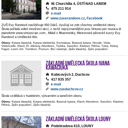
W. Churchilla 4, ÚSTÍ NAD LABEM
475 211 914
e-mail
www.zuserandove.cz
,
Facebook
ZUŠ Evy Randové navštěvuje 950 žáků. Vyučují se zde všechny umělecké obory.
Škola pořádá velké množství akcí, z nichž nejvýznamějším jsou Virtuosi per musica di
pianoforte www.virtuosi-ipc.com , Mládí s filharmoniky, Mistrovské pěvecké kurzy Evy
Randové a Umělecké léto.
Obory:
Kytara klasická, Kytara elektrická, Kontrabas, Basová kytara, Housle, Viola,
Violoncello, Klavír, El. klávesy, Akordeon, Trubka, Saxofon, Klarinet, Flétna, Tuba, Hoboj,
Fagot, Lesní roh, Trombon, Pozoun, Bicí nástroje, Zpěv klasický, Zpěv populární
Základní umělecká škola Ivana
Kawaciuka
Kubicových 2, Duchcov
417 835 357
e-mail
www.zusduchcov.cz
Škola vzdělává v hudebním, výtvarném a tanečním oboru.
Obory:
Kytara klasická, Kytara elektrická, Basová kytara, Klavír, Akordeon, Saxofon, Klarinet,
Flétna, Zpěv populární, Zpěv klasický
Základní umělecká škola Louny
Podebradova 610, LOUNY