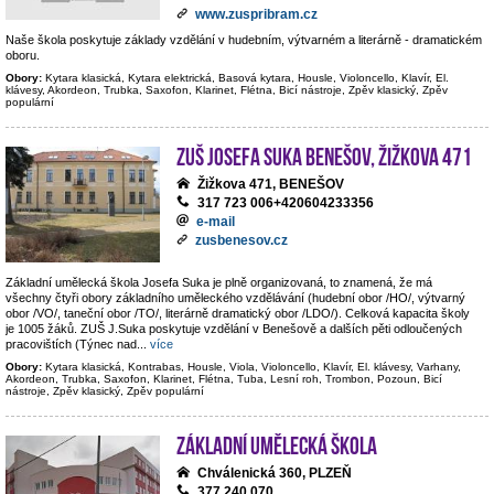
www.zuspribram.cz
Naše škola poskytuje základy vzdělání v hudebním, výtvarném a literárně - dramatickém
oboru.
Obory:
Kytara klasická, Kytara elektrická, Basová kytara, Housle, Violoncello, Klavír, El.
klávesy, Akordeon, Trubka, Saxofon, Klarinet, Flétna, Bicí nástroje, Zpěv klasický, Zpěv
populární
ZUŠ Josefa Suka Benešov, Žižkova 471
Žižkova 471, BENEŠOV
317 723 006+420604233356
e-mail
zusbenesov.cz
Základní umělecká škola Josefa Suka je plně organizovaná, to znamená, že má
všechny čtyři obory základního uměleckého vzdělávání (hudební obor /HO/, výtvarný
obor /VO/, taneční obor /TO/, literárně dramatický obor /LDO/). Celková kapacita školy
je 1005 žáků. ZUŠ J.Suka poskytuje vzdělání v Benešově a dalších pěti odloučených
pracovištích (Týnec nad
...
více
Obory:
Kytara klasická, Kontrabas, Housle, Viola, Violoncello, Klavír, El. klávesy, Varhany,
Akordeon, Trubka, Saxofon, Klarinet, Flétna, Tuba, Lesní roh, Trombon, Pozoun, Bicí
nástroje, Zpěv klasický, Zpěv populární
Základní umělecká škola
Chválenická 360, PLZEŇ
377 240 070