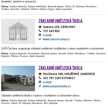
(hudební, taneční a výtvarný).
Obory:
Kytara klasická, Kytara elektrická, Basová kytara, Klavír, El. klávesy, Akordeon,
Trubka, Saxofon, Klarinet, Flétna, Hoboj, Fagot, Zpěv populární
Základní umělecká škola
Sukova 125, CERCANY
737 243 952
e-mail
www.zuscercany.cz
ZUŠ Čerčany organizuje základní umělecké vzdělávání v oboru hudebním a výtvarném.
Obory:
Kytara klasická, Kontrabas, Basová kytara, Housle, Klavír, Akordeon, Trubka, Saxofon,
Klarinet, Flétna, Pozoun, Zpěv klasický
Základní umělecká škola
Pecírkova 168, UHLÍŘSKÉ JANOVICE
321 797 316723704617
e-mail
www.zuszasmuky.cz
Základní umělecká škola s výukou v hudebním a výtvarném oboru.
Obory:
Kytara klasická, Kytara elektrická, Basová kytara, Housle, Trubka, Klarinet, Flétna,
Pozoun, Klavír, El. klávesy, Akordeon, Bicí nástroje