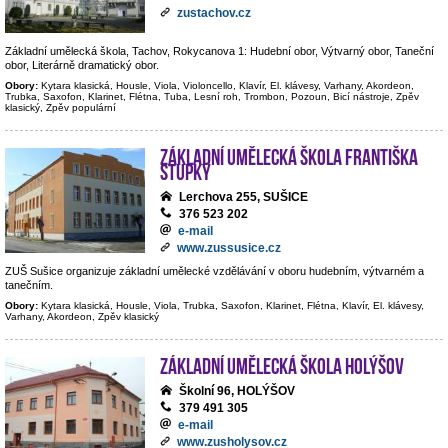
zustachov.cz
Základní umělecká škola, Tachov, Rokycanova 1: Hudební obor, Výtvarný obor, Taneční
obor, Literárně dramatický obor.
Obory:
Kytara klasická, Housle, Viola, Violoncello, Klavír, El. klávesy, Varhany, Akordeon,
Trubka, Saxofon, Klarinet, Flétna, Tuba, Lesní roh, Trombon, Pozoun, Bicí nástroje, Zpěv
klasický, Zpěv populární
Základní umělecká škola Františka
Stupky
Lerchova 255, SUŠICE
376 523 202
e-mail
www.zussusice.cz
ZUŠ Sušice organizuje základní umělecké vzdělávání v oboru hudebním, výtvarném a
tanečním.
Obory:
Kytara klasická, Housle, Viola, Trubka, Saxofon, Klarinet, Flétna, Klavír, El. klávesy,
Varhany, Akordeon, Zpěv klasický
Základní umělecká škola Holýšov
Školní 96, HOLÝŠOV
379 491 305
e-mail
www.zusholysov.cz