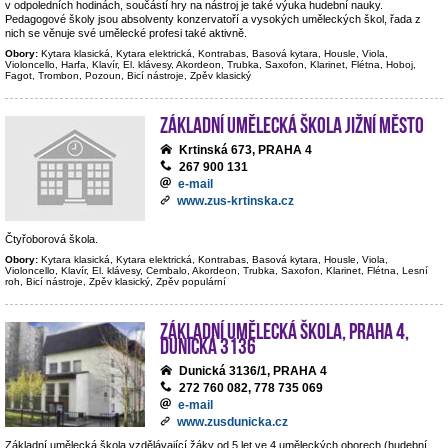
v odpoledních hodinách, součástí hry na nástroj je také výuka hudební nauky.
Pedagogové školy jsou absolventy konzervatoří a vysokých uměleckých škol, řada z
nich se věnuje své umělecké profesi také aktivně.
Obory:
Kytara klasická, Kytara elektrická, Kontrabas, Basová kytara, Housle, Viola,
Violoncello, Harfa, Klavír, El. klávesy, Akordeon, Trubka, Saxofon, Klarinet, Flétna, Hoboj,
Fagot, Trombon, Pozoun, Bicí nástroje, Zpěv klasický
Základní umělecká škola Jižní Město
Krtinská 673, PRAHA 4
267 900 131
e-mail
www.zus-krtinska.cz
Čtyřoborová škola.
Obory:
Kytara klasická, Kytara elektrická, Kontrabas, Basová kytara, Housle, Viola,
Violoncello, Klavír, El. klávesy, Cembalo, Akordeon, Trubka, Saxofon, Klarinet, Flétna, Lesní
roh, Bicí nástroje, Zpěv klasický, Zpěv populární
Základní umělecká škola, Praha 4,
Dunická 3136
Dunická 3136/1, PRAHA 4
272 760 082, 778 735 069
e-mail
www.zusdunicka.cz
Základní umělecká škola vzdělávající žáky od 5 let ve 4 uměleckých oborech (hudební,