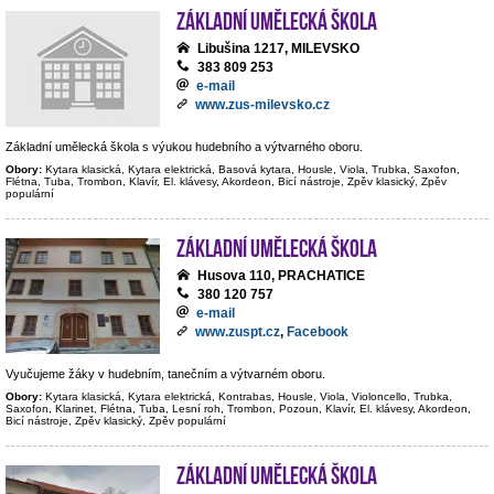
Základní umělecká škola
Libušina 1217, MILEVSKO
383 809 253
e-mail
www.zus-milevsko.cz
Základní umělecká škola s výukou hudebního a výtvarného oboru.
Obory:
Kytara klasická, Kytara elektrická, Basová kytara, Housle, Viola, Trubka, Saxofon,
Flétna, Tuba, Trombon, Klavír, El. klávesy, Akordeon, Bicí nástroje, Zpěv klasický, Zpěv
populární
Základní umělecká škola
Husova 110, PRACHATICE
380 120 757
e-mail
www.zuspt.cz
,
Facebook
Vyučujeme žáky v hudebním, tanečním a výtvarném oboru.
Obory:
Kytara klasická, Kytara elektrická, Kontrabas, Housle, Viola, Violoncello, Trubka,
Saxofon, Klarinet, Flétna, Tuba, Lesní roh, Trombon, Pozoun, Klavír, El. klávesy, Akordeon,
Bicí nástroje, Zpěv klasický, Zpěv populární
Základní umělecká škola