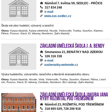
Náměstí 7. května 59, SEDLEC - PRČICE
317 834 248
e-mail
www.zus-sedlec.cz
Škola má obor hudební, výtvarný a taneční.
Obory:
Kytara klasická, Kytara elektrická, Housle, Violoncello, Trubka, Saxofon, Klarinet,
Flétna, Pozoun, Klavír, El. klávesy, Akordeon, Zpěv klasický
Základní umělecká škola J. A. Bendy
Smetanova 21, BENÁTKY NAD JIZEROU
326 316 338
e-mail
zusbenatky.webnode.cz
Výuka hudebního, výtvarného, tanečního a literárně dramatického oboru.
Obory:
Kytara klasická, Housle, Viola, Violoncello, Trubka, Saxofon, Klarinet, Flétna, Lesní
roh, Pozoun, Klavír, El. klávesy, Cembalo, Akordeon, Bicí nástroje, Zpěv klasický
Základní umělecká škola Jakuba Jana
Ryby Rožmitál pod Třemšínem
Náměstí 23, ROŽMITÁL POD TŘEMŠÍNEM
318 665 029, 728 206 918