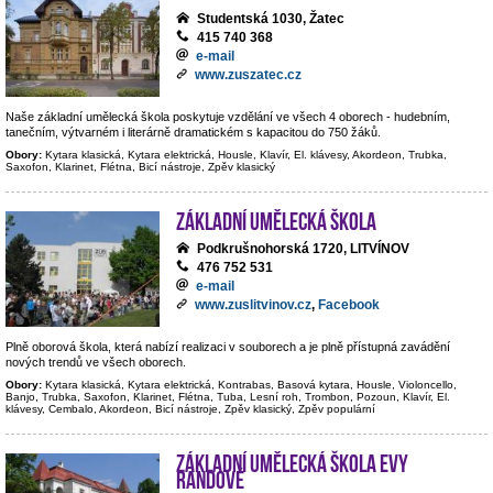
Studentská 1030, Žatec
415 740 368
e-mail
www.zuszatec.cz
Naše základní umělecká škola poskytuje vzdělání ve všech 4 oborech - hudebním,
tanečním, výtvarném i literárně dramatickém s kapacitou do 750 žáků.
Obory:
Kytara klasická, Kytara elektrická, Housle, Klavír, El. klávesy, Akordeon, Trubka,
Saxofon, Klarinet, Flétna, Bicí nástroje, Zpěv klasický
Základní umělecká škola
Podkrušnohorská 1720, LITVÍNOV
476 752 531
e-mail
www.zuslitvinov.cz
,
Facebook
Plně oborová škola, která nabízí realizaci v souborech a je plně přístupná zavádění
nových trendů ve všech oborech.
Obory:
Kytara klasická, Kytara elektrická, Kontrabas, Basová kytara, Housle, Violoncello,
Banjo, Trubka, Saxofon, Klarinet, Flétna, Tuba, Lesní roh, Trombon, Pozoun, Klavír, El.
klávesy, Cembalo, Akordeon, Bicí nástroje, Zpěv klasický, Zpěv populární
Základní umělecká škola Evy
Randové