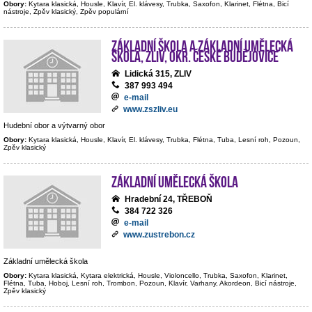
Obory:
Kytara klasická, Housle, Klavír, El. klávesy, Trubka, Saxofon, Klarinet, Flétna, Bicí
nástroje, Zpěv klasický, Zpěv populární
Základní škola a Základní umělecká
škola, Zliv, okr. České Budějovice
Lidická 315, ZLIV
387 993 494
e-mail
www.zszliv.eu
Hudební obor a výtvarný obor
Obory:
Kytara klasická, Housle, Klavír, El. klávesy, Trubka, Flétna, Tuba, Lesní roh, Pozoun,
Zpěv klasický
Základní umělecká škola
Hradební 24, TŘEBOŇ
384 722 326
e-mail
www.zustrebon.cz
Základní umělecká škola
Obory:
Kytara klasická, Kytara elektrická, Housle, Violoncello, Trubka, Saxofon, Klarinet,
Flétna, Tuba, Hoboj, Lesní roh, Trombon, Pozoun, Klavír, Varhany, Akordeon, Bicí nástroje,
Zpěv klasický