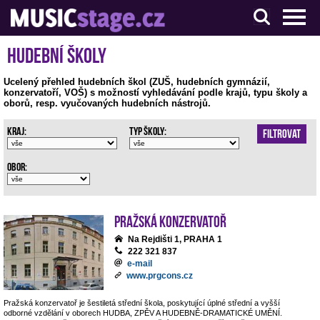
S muzikanty pro muzikanty
Hudební školy
Ucelený přehled hudebních škol (ZUŠ, hudebních gymnázií,
konzervatoří, VOŠ) s možností vyhledávání podle krajů, typu školy a
oborů, resp. vyučovaných hudebních nástrojů.
Kraj:
Typ školy:
Filtrovat
Obor:
Pražská konzervatoř
Na Rejdišti 1, PRAHA 1
222 321 837
e-mail
www.prgcons.cz
Pražská konzervatoř je šestiletá střední škola, poskytující úplné střední a vyšší
odborné vzdělání v oborech HUDBA, ZPĚV A HUDEBNĚ-DRAMATICKÉ UMĚNÍ.