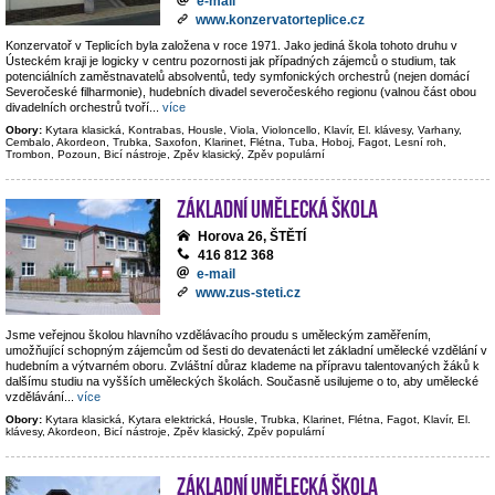
e-mail
www.konzervatorteplice.cz
Konzervatoř v Teplicích byla založena v roce 1971. Jako jediná škola tohoto druhu v
Ústeckém kraji je logicky v centru pozornosti jak případných zájemců o studium, tak
potenciálních zaměstnavatelů absolventů, tedy symfonických orchestrů (nejen domácí
Severočeské filharmonie), hudebních divadel severočeského regionu (valnou část obou
divadelních orchestrů tvoří
...
více
Obory:
Kytara klasická, Kontrabas, Housle, Viola, Violoncello, Klavír, El. klávesy, Varhany,
Cembalo, Akordeon, Trubka, Saxofon, Klarinet, Flétna, Tuba, Hoboj, Fagot, Lesní roh,
Trombon, Pozoun, Bicí nástroje, Zpěv klasický, Zpěv populární
Základní umělecká škola
Horova 26, ŠTĚTÍ
416 812 368
e-mail
www.zus-steti.cz
Jsme veřejnou školou hlavního vzdělávacího proudu s uměleckým zaměřením,
umožňující schopným zájemcům od šesti do devatenácti let základní umělecké vzdělání v
hudebním a výtvarném oboru. Zvláštní důraz klademe na přípravu talentovaných žáků k
dalšímu studiu na vyšších uměleckých školách. Současně usilujeme o to, aby umělecké
vzdělávání
...
více
Obory:
Kytara klasická, Kytara elektrická, Housle, Trubka, Klarinet, Flétna, Fagot, Klavír, El.
klávesy, Akordeon, Bicí nástroje, Zpěv klasický, Zpěv populární
Základní umělecká škola