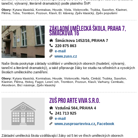
taneční, výtvarný, literárně dramatický) podle platného ŠVP.
Obory:
Kytara klasická, Kontrabas, Housle, Viola, Violoncello, Trubka, Saxofon, Klarinet,
Flétna, Tuba, Trombon, Pozoun, Klavír, El. klávesy, Zpěv klasický, Zpěv populární
Základní umělecká škola, Praha 7,
Šimáčkova 16
Šimáckova 1452/16, PRAHA 7
220 875 863
e-mail
www.zuss.cz
Naše škola poskytuje základy vzdělání v uměleckých oborech (hudební, výtvarný,
taneční a literárně dramatický), a také připravuje žáky ke studiu na středních a vysokých
školách uměleckého zaměření.
Obory:
Kytara klasická, Kontrabas, Housle, Violoncello, Harfa, Cimbál, Trubka, Saxofon,
Klarinet, Flétna, Hoboj, Fagot, Lesní roh, Trombon, Pozoun, Klavír, Varhany, Cembalo,
Akordeon, Bicí nástroje, Zpěv klasický
ZUŠ PRO ARTE VIVA s.r.o.
Vzdušná 564, PRAHA 4
241 713 925
e-mail
www.zusproarteviva.cz
,
Facebook
Základní umělecká škola vzdělávající žáky od 5 let ve třech uměleckých oborech