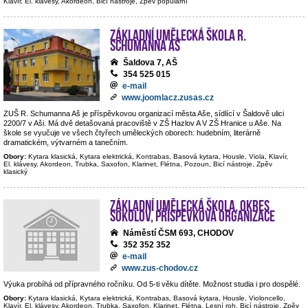
Klavír, El. klávesy, Akordeon, Bicí nástroje, Zpěv populární
Základní umělecká škola R.
Schumanna Aš
Šaldova 7, AŠ
354 525 015
e-mail
www.joomlacz.zusas.cz
ZUŠ R. Schumanna Aš je příspěvkovou organizací města Aše, sídlící v Šaldově ulici
2200/7 v Aši. Má dvě detašovaná pracoviště v ZŠ Hazlov A V ZŠ Hranice u Aše. Na
škole se vyučuje ve všech čtyřech uměleckých oborech: hudebním, literárně
dramatickém, výtvarném a tanečním.
Obory:
Kytara klasická, Kytara elektrická, Kontrabas, Basová kytara, Housle, Viola, Klavír,
El. klávesy, Akordeon, Trubka, Saxofon, Klarinet, Flétna, Pozoun, Bicí nástroje, Zpěv
klasický
Základní umělecká škola, okres
Sokolov, příspěvková organizace
Náměstí ČSM 693, CHODOV
352 352 352
e-mail
www.zus-chodov.cz
Výuka probíhá od přípravného ročníku. Od 5-ti věku dítěte. Možnost studia i pro dospělé.
Obory:
Kytara klasická, Kytara elektrická, Kontrabas, Basová kytara, Housle, Violoncello,
Klavír, El. klávesy, Akordeon, Trubka, Saxofon, Klarinet, Flétna, Lesní roh, Bicí nástroje, Zpěv