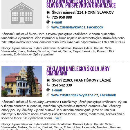
Základní umělecká škola Horní
Slavkov, příspěvková organizace
Školní námestí 214, HORNÍ SLAVKOV
725 958 888
e-mail
www.zushslavkov.cz
,
Facebook
Základní umělecká škola Horní Slavkov poskytuje vzdělávání v oboru hudebním,
tanečním a výtvarném. Více informací o škole najdete na internetových stránkách nebo
zde: https://www.facebook.com/events/606269642854165/permalink/611763998971396/
Obory:
Kytara klasická, Kytara elektrická, Kontrabas, Basová kytara, Housle, Viola,
Violoncello, Klavír, Trubka, Saxofon, Klarinet, Flétna, Fagot, Lesní roh, Pozoun, Bicí
nástroje, Zpěv klasický, Zpěv populární
Základní umělecká škola Járy
Cimrmana
Školní 219/3, FRANTIŠKOVY LÁZNĚ
354 542 339
e-mail
www.zusfrantiskovylazne.cz
,
Facebook
Základní umělecká škola Járy Cimrmana Františkovy Lázně poskytuje uměleckou výuku
v těchto oborech: hudebním, tanečním, výtvarném a literárně-dramatickém. Všechny
obory jsou vyučovány v jedné budově. V hudebním oboru vyučujeme hru na hud.
nástroje, v tanečním oboru základy klasického tance - baletu, moderního, scénického a
lidového tance. Ve výtvarném oboru
...
více
Obory:
Kytara klasická, Kytara elektrická, Kontrabas, Basová kytara, Housle, Viola,
Violoncello, Trubka, Saxofon, Klarinet, Flétna, Tuba, Hoboj, Lesní roh, Trombon, Pozoun,