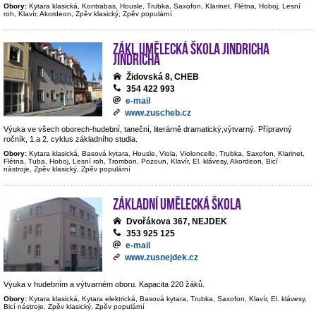
Obory:
Kytara klasická, Kontrabas, Housle, Trubka, Saxofon, Klarinet, Flétna, Hoboj, Lesní
roh, Klavír, Akordeon, Zpěv klasický, Zpěv populární
Zákl.umělecká škola Jindricha
Jindricha
Židovská 8, CHEB
354 422 993
e-mail
www.zuscheb.cz
Výuka ve všech oborech-hudební, taneční, literárně dramatický,výtvarný. Přípravný
ročník, 1.a 2. cyklus základního studia.
Obory:
Kytara klasická, Basová kytara, Housle, Viola, Violoncello, Trubka, Saxofon, Klarinet,
Flétna, Tuba, Hoboj, Lesní roh, Trombon, Pozoun, Klavír, El. klávesy, Akordeon, Bicí
nástroje, Zpěv klasický, Zpěv populární
Základní umělecká škola
Dvořákova 367, NEJDEK
353 925 125
e-mail
www.zusnejdek.cz
Výuka v hudebním a výtvarném oboru. Kapacita 220 žáků.
Obory:
Kytara klasická, Kytara elektrická, Basová kytara, Trubka, Saxofon, Klavír, El. klávesy,
Bicí nástroje, Zpěv klasický, Zpěv populární