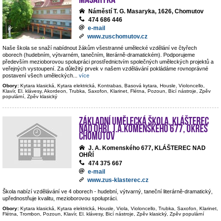
Náměstí T. G. Masaryka, 1626, Chomutov
474 686 446
e-mail
www.zuschomutov.cz
Naše škola se snaží nabídnout žákům všestranné umělecké vzdělání ve čtyřech
oborech (hudebním, výtvarném, tanečním, literárně-dramatickém). Podporujeme
především mezioborovou spolupráci prostřednictvím společných uměleckých projektů a
veřejných vystoupení. Za důležitý prvek v našem vzdělávání pokládáme rovnoprávné
postavení všech uměleckých
...
více
Obory:
Kytara klasická, Kytara elektrická, Kontrabas, Basová kytara, Housle, Violoncello,
Klavír, El. klávesy, Akordeon, Trubka, Saxofon, Klarinet, Flétna, Pozoun, Bicí nástroje, Zpěv
populární, Zpěv klasický
Základní umělecká škola, Klášterec
nad Ohří, J.A.Komenského 677, okres
Chomutov
J. A. Komenského 677, KLÁŠTEREC NAD
OHŘÍ
474 375 667
e-mail
www.zus-klasterec.cz
Škola nabízí vzdělávání ve 4 oborech - hudební, výtvarný, taneční literárně-dramatický,
upřednostňuje kvalitu, mezioborovou spolupráci.
Obory:
Kytara klasická, Kytara elektrická, Housle, Viola, Violoncello, Trubka, Saxofon, Klarinet,
Flétna, Trombon, Pozoun, Klavír, El. klávesy, Bicí nástroje, Zpěv klasický, Zpěv populární