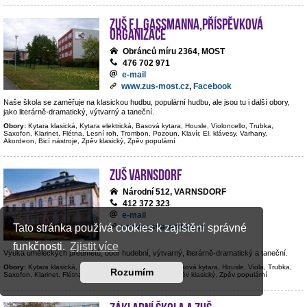
ZUŠ F.L.Gassmanna,příspěvková
organizace
Obránců míru 2364, MOST
476 702 971
e-mail
www.zus-most.cz
,
Facebook
Naše škola se zaměřuje na klasickou hudbu, populární hudbu, ale jsou tu i další obory,
jako literárně-dramatický, výtvarný a taneční.
Obory:
Kytara klasická, Kytara elektrická, Basová kytara, Housle, Violoncello, Trubka,
Saxofon, Klarinet, Flétna, Lesní roh, Trombon, Pozoun, Klavír, El. klávesy, Varhany,
Akordeon, Bicí nástroje, Zpěv klasický, Zpěv populární
ZUŠ Varnsdorf
Národní 512, VARNSDORF
412 372 323
e-mail
www.zusvarnsdorf.cz
Tato stránka používá cookies k zajištění správné
funkčnosti.
Zjistit více
Výuka uměleckých předmětů; obor hudební, výtvarný, literárně-dramatický a taneční.
Obory:
Kytara klasická, Kytara elektrická, Kontrabas, Basová kytara, Housle, Viola, Trubka,
Rozumím
Saxofon, Klarinet, Flétna, Hoboj, Klavír, Bicí nástroje, Zpěv klasický, Zpěv populární