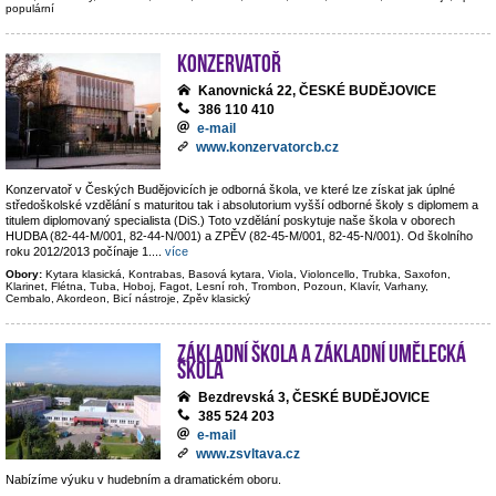
populární
Konzervatoř
Kanovnická 22, ČESKÉ BUDĚJOVICE
386 110 410
e-mail
www.konzervatorcb.cz
Konzervatoř v Českých Budějovicích je odborná škola, ve které lze získat jak úplné
středoškolské vzdělání s maturitou tak i absolutorium vyšší odborné školy s diplomem a
titulem diplomovaný specialista (DiS.) Toto vzdělání poskytuje naše škola v oborech
HUDBA (82-44-M/001, 82-44-N/001) a ZPĚV (82-45-M/001, 82-45-N/001). Od školního
roku 2012/2013 počínaje 1.
...
více
Obory:
Kytara klasická, Kontrabas, Basová kytara, Viola, Violoncello, Trubka, Saxofon,
Klarinet, Flétna, Tuba, Hoboj, Fagot, Lesní roh, Trombon, Pozoun, Klavír, Varhany,
Cembalo, Akordeon, Bicí nástroje, Zpěv klasický
Základní škola a základní umělecká
škola
Bezdrevská 3, ČESKÉ BUDĚJOVICE
385 524 203
e-mail
www.zsvltava.cz
Nabízíme výuku v hudebním a dramatickém oboru.