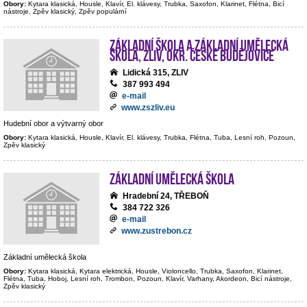
Obory:
Kytara klasická, Housle, Klavír, El. klávesy, Trubka, Saxofon, Klarinet, Flétna, Bicí
nástroje, Zpěv klasický, Zpěv populární
Základní škola a Základní umělecká
škola, Zliv, okr. České Budějovice
Lidická 315, ZLIV
387 993 494
e-mail
www.zszliv.eu
Hudební obor a výtvarný obor
Obory:
Kytara klasická, Housle, Klavír, El. klávesy, Trubka, Flétna, Tuba, Lesní roh, Pozoun,
Zpěv klasický
Základní umělecká škola
Hradební 24, TŘEBOŇ
384 722 326
e-mail
www.zustrebon.cz
Základní umělecká škola
Obory:
Kytara klasická, Kytara elektrická, Housle, Violoncello, Trubka, Saxofon, Klarinet,
Flétna, Tuba, Hoboj, Lesní roh, Trombon, Pozoun, Klavír, Varhany, Akordeon, Bicí nástroje,
Zpěv klasický