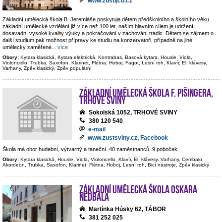
www.zusbjcb.cz
Základní umělecká škola B. Jeremiáše poskytuje dětem předškolního a školního věku
základní umělecké vzdělání již více než 100 let, naším hlavním cílem je udržení
dosavadní vysoké kvality výuky a pokračování v zachování tradic. Dětem se zájmem o
další studium pak možnost přípravy ke studiu na konzervatoři, případně na jiné
umělecky zaměřené
...
více
Obory:
Kytara klasická, Kytara elektrická, Kontrabas, Basová kytara, Housle, Viola,
Violoncello, Trubka, Saxofon, Klarinet, Flétna, Hoboj, Fagot, Lesní roh, Klavír, El. klávesy,
Varhany, Zpěv klasický, Zpěv populární
Základní umělecká škola F. Pišingera,
Trhové Sviny
Sokolská 1052, TRHOVÉ SVINY
380 120 540
e-mail
www.zustsviny.cz
,
Facebook
Škola má obor hudební, výtvarný a taneční. 40 zaměstnanců, 9 poboček.
Obory:
Kytara klasická, Housle, Viola, Violoncello, Klavír, El. klávesy, Varhany, Cembalo,
Akordeon, Trubka, Saxofon, Klarinet, Flétna, Hoboj, Lesní roh, Bicí nástroje, Zpěv klasický
Základní umělecká škola Oskara
Nedbala
Martínka Húsky 62, TÁBOR
381 252 025