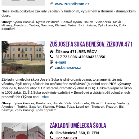
www.zuspribram.cz
Naše škola poskytuje základy vzdělání v hudebním, výtvarném a literárně - dramatickém
oboru.
Obory:
Kytara klasická, Kytara elektrická, Basová kytara, Housle, Violoncello, Klavír, El.
klávesy, Akordeon, Trubka, Saxofon, Klarinet, Flétna, Bicí nástroje, Zpěv klasický, Zpěv
populární
ZUŠ Josefa Suka Benešov, Žižkova 471
Žižkova 471, BENEŠOV
317 723 006+420604233356
e-mail
zusbenesov.cz
Základní umělecká škola Josefa Suka je plně organizovaná, to znamená, že má
všechny čtyři obory základního uměleckého vzdělávání (hudební obor /HO/, výtvarný
obor /VO/, taneční obor /TO/, literárně dramatický obor /LDO/). Celková kapacita školy
je 1005 žáků. ZUŠ J.Suka poskytuje vzdělání v Benešově a dalších pěti odloučených
pracovištích (Týnec nad
...
více
Obory:
Kytara klasická, Kontrabas, Housle, Viola, Violoncello, Klavír, El. klávesy, Varhany,
Akordeon, Trubka, Saxofon, Klarinet, Flétna, Tuba, Lesní roh, Trombon, Pozoun, Bicí
nástroje, Zpěv klasický, Zpěv populární
Základní umělecká škola
Chválenická 360, PLZEŇ
377 240 070