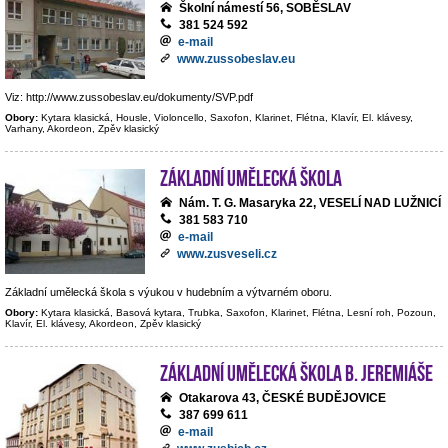
Školní námestí 56, SOBĚSLAV
381 524 592
e-mail
www.zussobeslav.eu
Viz: http://www.zussobeslav.eu/dokumenty/SVP.pdf
Obory:
Kytara klasická, Housle, Violoncello, Saxofon, Klarinet, Flétna, Klavír, El. klávesy,
Varhany, Akordeon, Zpěv klasický
Základní umělecká škola
Nám. T. G. Masaryka 22, VESELÍ NAD LUŽNICÍ
381 583 710
e-mail
www.zusveseli.cz
Základní umělecká škola s výukou v hudebním a výtvarném oboru.
Obory:
Kytara klasická, Basová kytara, Trubka, Saxofon, Klarinet, Flétna, Lesní roh, Pozoun,
Klavír, El. klávesy, Akordeon, Zpěv klasický
Základní umělecká škola B. Jeremiáše
Otakarova 43, ČESKÉ BUDĚJOVICE
387 699 611
e-mail