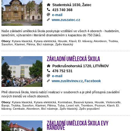
Studentská 1030, Žatec
415 740 368
e-mail
www.zuszatec.cz
Naše základní umělecká škola poskytuje vzdělání ve všech 4 oborech - hudebním,
tanečním, výtvarném i literárně dramatickém s kapacitou do 750 žáků.
Obory:
Kytara klasická, Kytara elektrická, Housle, Klavír, El. klávesy, Akordeon, Trubka,
Saxofon, Klarinet, Flétna, Bicí nástroje, Zpěv klasický
Základní umělecká škola
Podkrušnohorská 1720, LITVÍNOV
476 752 531
e-mail
www.zuslitvinov.cz
,
Facebook
Plně oborová škola, která nabízí realizaci v souborech a je plně přístupná zavádění
nových trendů ve všech oborech.
Obory:
Kytara klasická, Kytara elektrická, Kontrabas, Basová kytara, Housle, Violoncello,
Banjo, Trubka, Saxofon, Klarinet, Flétna, Tuba, Lesní roh, Trombon, Pozoun, Klavír, El.
klávesy, Cembalo, Akordeon, Bicí nástroje, Zpěv klasický, Zpěv populární
Základní umělecká škola Evy
Randové