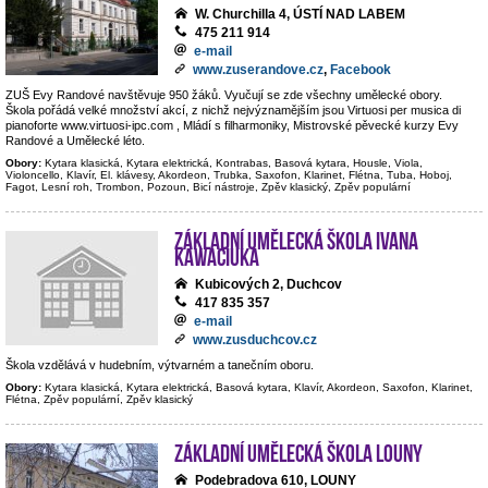
W. Churchilla 4, ÚSTÍ NAD LABEM
475 211 914
e-mail
www.zuserandove.cz
,
Facebook
ZUŠ Evy Randové navštěvuje 950 žáků. Vyučují se zde všechny umělecké obory.
Škola pořádá velké množství akcí, z nichž nejvýznamějším jsou Virtuosi per musica di
pianoforte www.virtuosi-ipc.com , Mládí s filharmoniky, Mistrovské pěvecké kurzy Evy
Randové a Umělecké léto.
Obory:
Kytara klasická, Kytara elektrická, Kontrabas, Basová kytara, Housle, Viola,
Violoncello, Klavír, El. klávesy, Akordeon, Trubka, Saxofon, Klarinet, Flétna, Tuba, Hoboj,
Fagot, Lesní roh, Trombon, Pozoun, Bicí nástroje, Zpěv klasický, Zpěv populární
Základní umělecká škola Ivana
Kawaciuka
Kubicových 2, Duchcov
417 835 357
e-mail
www.zusduchcov.cz
Škola vzdělává v hudebním, výtvarném a tanečním oboru.
Obory:
Kytara klasická, Kytara elektrická, Basová kytara, Klavír, Akordeon, Saxofon, Klarinet,
Flétna, Zpěv populární, Zpěv klasický
Základní umělecká škola Louny
Podebradova 610, LOUNY