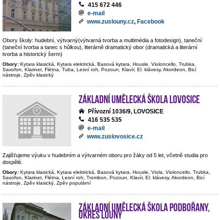
415 672 446
e-mail
www.zuslouny.cz
,
Facebook
Obory školy: hudební, výtvarný(výtvarná tvorba a multimédia a fotodesign), taneční
(taneční tvorba a tanec s hůlkou), literárně dramatický obor (dramatická a literární
tvorba a historický šerm)
Obory:
Kytara klasická, Kytara elektrická, Basová kytara, Housle, Violoncello, Trubka,
Saxofon, Klarinet, Flétna, Tuba, Lesní roh, Pozoun, Klavír, El. klávesy, Akordeon, Bicí
nástroje, Zpěv klasický
Základní umělecká škola Lovosice
Přívozní 1036/9, LOVOSICE
416 535 535
e-mail
www.zuslovosice.cz
Zajišťujeme výuku v hudebním a výtvarném oboru pro žáky od 5 let, včetně studia pro
dospělé.
Obory:
Kytara klasická, Kytara elektrická, Basová kytara, Housle, Viola, Violoncello, Trubka,
Saxofon, Klarinet, Flétna, Lesní roh, Trombon, Pozoun, Klavír, El. klávesy, Akordeon, Bicí
nástroje, Zpěv klasický, Zpěv populární
Základní umělecká škola Podbořany,
okres Louny