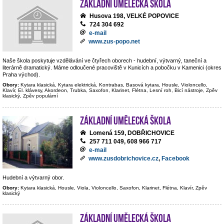
Základní umělecká škola
Husova 198, VELKÉ POPOVICE
724 304 692
e-mail
www.zus-popo.net
Naše škola poskytuje vzdělávání ve čtyřech oborech - hudební, výtvarný, taneční a
literárně dramatický. Máme odloučené pracoviště v Kunicích a pobočku v Kamenici (okres
Praha východ).
Obory:
Kytara klasická, Kytara elektrická, Kontrabas, Basová kytara, Housle, Violoncello,
Klavír, El. klávesy, Akordeon, Trubka, Saxofon, Klarinet, Flétna, Lesní roh, Bicí nástroje, Zpěv
klasický, Zpěv populární
Základní umělecká škola
Lomená 159, DOBŘICHOVICE
257 711 049, 608 966 717
e-mail
www.zusdobrichovice.cz
,
Facebook
Hudební a výtvarný obor.
Obory:
Kytara klasická, Housle, Viola, Violoncello, Saxofon, Klarinet, Flétna, Klavír, Zpěv
klasický
Základní umělecká škola