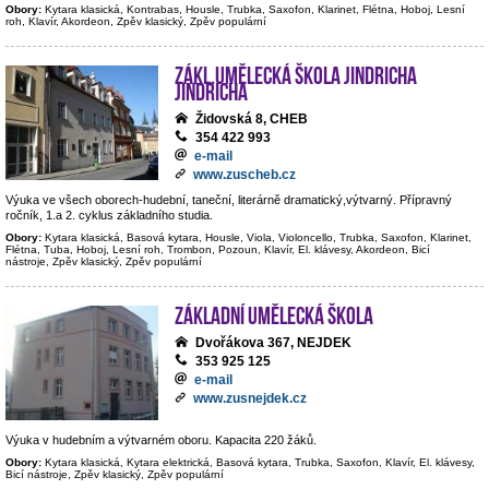
Obory:
Kytara klasická, Kontrabas, Housle, Trubka, Saxofon, Klarinet, Flétna, Hoboj, Lesní
roh, Klavír, Akordeon, Zpěv klasický, Zpěv populární
Zákl.umělecká škola Jindricha
Jindricha
Židovská 8, CHEB
354 422 993
e-mail
www.zuscheb.cz
Výuka ve všech oborech-hudební, taneční, literárně dramatický,výtvarný. Přípravný
ročník, 1.a 2. cyklus základního studia.
Obory:
Kytara klasická, Basová kytara, Housle, Viola, Violoncello, Trubka, Saxofon, Klarinet,
Flétna, Tuba, Hoboj, Lesní roh, Trombon, Pozoun, Klavír, El. klávesy, Akordeon, Bicí
nástroje, Zpěv klasický, Zpěv populární
Základní umělecká škola
Dvořákova 367, NEJDEK
353 925 125
e-mail
www.zusnejdek.cz
Výuka v hudebním a výtvarném oboru. Kapacita 220 žáků.
Obory:
Kytara klasická, Kytara elektrická, Basová kytara, Trubka, Saxofon, Klavír, El. klávesy,
Bicí nástroje, Zpěv klasický, Zpěv populární