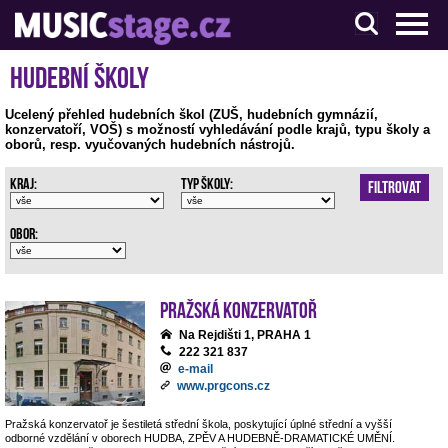
S muzikanty pro muzikanty
Hudební školy
Ucelený přehled hudebních škol (ZUŠ, hudebních gymnázií,
konzervatoří, VOŠ) s možností vyhledávání podle krajů, typu školy a
oborů, resp. vyučovaných hudebních nástrojů.
Kraj:
Typ školy:
Filtrovat
Obor:
Pražská konzervatoř
Na Rejdišti 1, PRAHA 1
222 321 837
e-mail
www.prgcons.cz
Pražská konzervatoř je šestiletá střední škola, poskytující úplné střední a vyšší
odborné vzdělání v oborech HUDBA, ZPĚV A HUDEBNĚ-DRAMATICKÉ UMĚNÍ.