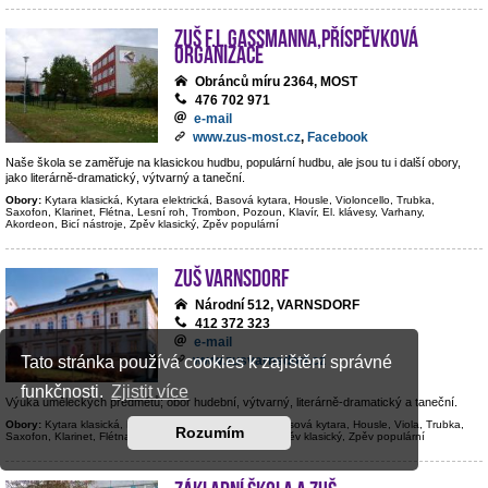
ZUŠ F.L.Gassmanna,příspěvková
organizace
Obránců míru 2364, MOST
476 702 971
e-mail
www.zus-most.cz
,
Facebook
Naše škola se zaměřuje na klasickou hudbu, populární hudbu, ale jsou tu i další obory,
jako literárně-dramatický, výtvarný a taneční.
Obory:
Kytara klasická, Kytara elektrická, Basová kytara, Housle, Violoncello, Trubka,
Saxofon, Klarinet, Flétna, Lesní roh, Trombon, Pozoun, Klavír, El. klávesy, Varhany,
Akordeon, Bicí nástroje, Zpěv klasický, Zpěv populární
ZUŠ Varnsdorf
Národní 512, VARNSDORF
412 372 323
e-mail
www.zusvarnsdorf.cz
Tato stránka používá cookies k zajištění správné
funkčnosti.
Zjistit více
Výuka uměleckých předmětů; obor hudební, výtvarný, literárně-dramatický a taneční.
Obory:
Kytara klasická, Kytara elektrická, Kontrabas, Basová kytara, Housle, Viola, Trubka,
Rozumím
Saxofon, Klarinet, Flétna, Hoboj, Klavír, Bicí nástroje, Zpěv klasický, Zpěv populární