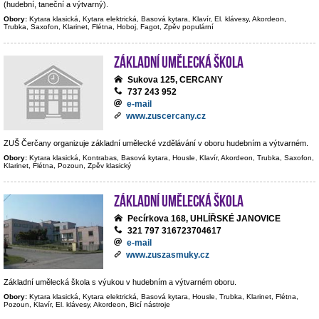
(hudební, taneční a výtvarný).
Obory:
Kytara klasická, Kytara elektrická, Basová kytara, Klavír, El. klávesy, Akordeon,
Trubka, Saxofon, Klarinet, Flétna, Hoboj, Fagot, Zpěv populární
Základní umělecká škola
Sukova 125, CERCANY
737 243 952
e-mail
www.zuscercany.cz
ZUŠ Čerčany organizuje základní umělecké vzdělávání v oboru hudebním a výtvarném.
Obory:
Kytara klasická, Kontrabas, Basová kytara, Housle, Klavír, Akordeon, Trubka, Saxofon,
Klarinet, Flétna, Pozoun, Zpěv klasický
Základní umělecká škola
Pecírkova 168, UHLÍŘSKÉ JANOVICE
321 797 316723704617
e-mail
www.zuszasmuky.cz
Základní umělecká škola s výukou v hudebním a výtvarném oboru.
Obory:
Kytara klasická, Kytara elektrická, Basová kytara, Housle, Trubka, Klarinet, Flétna,
Pozoun, Klavír, El. klávesy, Akordeon, Bicí nástroje