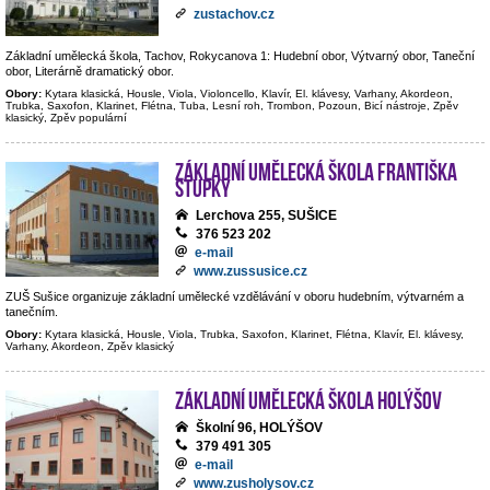
zustachov.cz
Základní umělecká škola, Tachov, Rokycanova 1: Hudební obor, Výtvarný obor, Taneční
obor, Literárně dramatický obor.
Obory:
Kytara klasická, Housle, Viola, Violoncello, Klavír, El. klávesy, Varhany, Akordeon,
Trubka, Saxofon, Klarinet, Flétna, Tuba, Lesní roh, Trombon, Pozoun, Bicí nástroje, Zpěv
klasický, Zpěv populární
Základní umělecká škola Františka
Stupky
Lerchova 255, SUŠICE
376 523 202
e-mail
www.zussusice.cz
ZUŠ Sušice organizuje základní umělecké vzdělávání v oboru hudebním, výtvarném a
tanečním.
Obory:
Kytara klasická, Housle, Viola, Trubka, Saxofon, Klarinet, Flétna, Klavír, El. klávesy,
Varhany, Akordeon, Zpěv klasický
Základní umělecká škola Holýšov
Školní 96, HOLÝŠOV
379 491 305
e-mail
www.zusholysov.cz