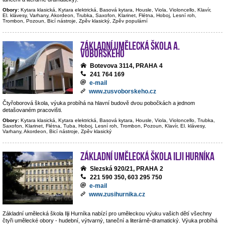
Obory:
Kytara klasická, Kytara elektrická, Basová kytara, Housle, Viola, Violoncello, Klavír,
El. klávesy, Varhany, Akordeon, Trubka, Saxofon, Klarinet, Flétna, Hoboj, Lesní roh,
Trombon, Pozoun, Bicí nástroje, Zpěv klasický, Zpěv populární
Základní umělecká škola A.
Voborského
Botevova 3114, PRAHA 4
241 764 169
e-mail
www.zusvoborskeho.cz
Čtyřoborová škola, výuka probíhá na hlavní budově dvou pobočkách a jednom
detašovaném pracovišti.
Obory:
Kytara klasická, Kytara elektrická, Basová kytara, Housle, Viola, Violoncello, Trubka,
Saxofon, Klarinet, Flétna, Tuba, Hoboj, Lesní roh, Trombon, Pozoun, Klavír, El. klávesy,
Varhany, Akordeon, Bicí nástroje, Zpěv klasický
Základní umělecká škola Ilji Hurníka
Slezská 920/21, PRAHA 2
221 590 350, 603 295 750
e-mail
www.zusihurnika.cz
Základní umělecká škola Ilji Hurníka nabízí pro uměleckou výuku vašich dětí všechny
čtyři umělecké obory - hudební, výtvarný, taneční a literárně-dramatický. Výuka probíhá