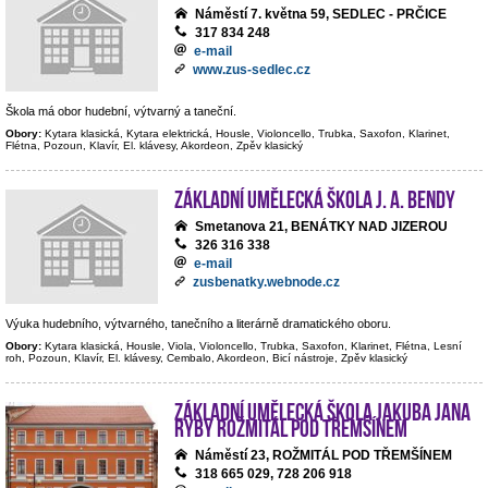
Náměstí 7. května 59, SEDLEC - PRČICE
317 834 248
e-mail
www.zus-sedlec.cz
Škola má obor hudební, výtvarný a taneční.
Obory:
Kytara klasická, Kytara elektrická, Housle, Violoncello, Trubka, Saxofon, Klarinet,
Flétna, Pozoun, Klavír, El. klávesy, Akordeon, Zpěv klasický
Základní umělecká škola J. A. Bendy
Smetanova 21, BENÁTKY NAD JIZEROU
326 316 338
e-mail
zusbenatky.webnode.cz
Výuka hudebního, výtvarného, tanečního a literárně dramatického oboru.
Obory:
Kytara klasická, Housle, Viola, Violoncello, Trubka, Saxofon, Klarinet, Flétna, Lesní
roh, Pozoun, Klavír, El. klávesy, Cembalo, Akordeon, Bicí nástroje, Zpěv klasický
Základní umělecká škola Jakuba Jana
Ryby Rožmitál pod Třemšínem
Náměstí 23, ROŽMITÁL POD TŘEMŠÍNEM
318 665 029, 728 206 918