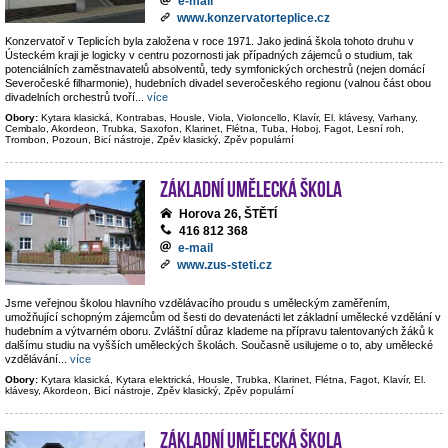
e-mail
www.konzervatorteplice.cz
Konzervatoř v Teplicích byla založena v roce 1971. Jako jediná škola tohoto druhu v
Ústeckém kraji je logicky v centru pozornosti jak případných zájemců o studium, tak
potenciálních zaměstnavatelů absolventů, tedy symfonických orchestrů (nejen domácí
Severočeské filharmonie), hudebních divadel severočeského regionu (valnou část obou
divadelních orchestrů tvoří
...
více
Obory:
Kytara klasická, Kontrabas, Housle, Viola, Violoncello, Klavír, El. klávesy, Varhany,
Cembalo, Akordeon, Trubka, Saxofon, Klarinet, Flétna, Tuba, Hoboj, Fagot, Lesní roh,
Trombon, Pozoun, Bicí nástroje, Zpěv klasický, Zpěv populární
Základní umělecká škola
Horova 26, ŠTĚTÍ
416 812 368
e-mail
www.zus-steti.cz
Jsme veřejnou školou hlavního vzdělávacího proudu s uměleckým zaměřením,
umožňující schopným zájemcům od šesti do devatenácti let základní umělecké vzdělání v
hudebním a výtvarném oboru. Zvláštní důraz klademe na přípravu talentovaných žáků k
dalšímu studiu na vyšších uměleckých školách. Současně usilujeme o to, aby umělecké
vzdělávání
...
více
Obory:
Kytara klasická, Kytara elektrická, Housle, Trubka, Klarinet, Flétna, Fagot, Klavír, El.
klávesy, Akordeon, Bicí nástroje, Zpěv klasický, Zpěv populární
Základní umělecká škola