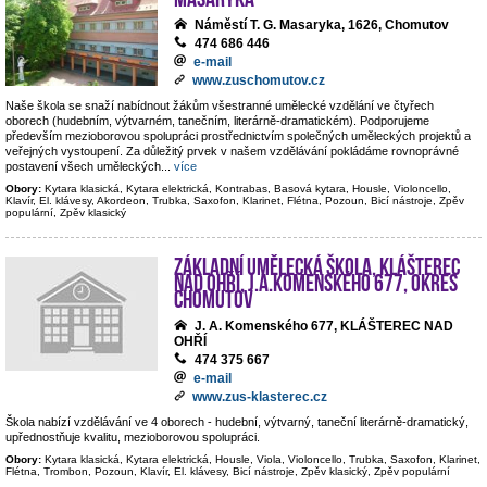
Náměstí T. G. Masaryka, 1626, Chomutov
474 686 446
e-mail
www.zuschomutov.cz
Naše škola se snaží nabídnout žákům všestranné umělecké vzdělání ve čtyřech
oborech (hudebním, výtvarném, tanečním, literárně-dramatickém). Podporujeme
především mezioborovou spolupráci prostřednictvím společných uměleckých projektů a
veřejných vystoupení. Za důležitý prvek v našem vzdělávání pokládáme rovnoprávné
postavení všech uměleckých
...
více
Obory:
Kytara klasická, Kytara elektrická, Kontrabas, Basová kytara, Housle, Violoncello,
Klavír, El. klávesy, Akordeon, Trubka, Saxofon, Klarinet, Flétna, Pozoun, Bicí nástroje, Zpěv
populární, Zpěv klasický
Základní umělecká škola, Klášterec
nad Ohří, J.A.Komenského 677, okres
Chomutov
J. A. Komenského 677, KLÁŠTEREC NAD
OHŘÍ
474 375 667
e-mail
www.zus-klasterec.cz
Škola nabízí vzdělávání ve 4 oborech - hudební, výtvarný, taneční literárně-dramatický,
upřednostňuje kvalitu, mezioborovou spolupráci.
Obory:
Kytara klasická, Kytara elektrická, Housle, Viola, Violoncello, Trubka, Saxofon, Klarinet,
Flétna, Trombon, Pozoun, Klavír, El. klávesy, Bicí nástroje, Zpěv klasický, Zpěv populární