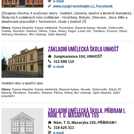
e-mail
www.zusjjrrozmitalptr.cz
,
Facebook
Zřizujeme všechny 4 vyučovací obory - hudební, výtvarný, taneční a literárně dramatický.
Škola má 5 vzdálených míst vzdělávání - Hvožďany, Bohutín, Obecnice , Jince, Milín a
detašované pracoviště v Tochovicích, všude v budově ZŠ.
Obory:
Kytara klasická, Kytara elektrická, Kontrabas, Basová kytara, Housle, Violoncello,
Trubka, Saxofon, Klarinet, Flétna, Tuba, Hoboj, Fagot, Lesní roh, Trombon, Pozoun, Klavír,
Varhany, Akordeon, Bicí nástroje, Zpěv klasický
Základní umělecká škola Unhošť
Jungmannova 104, UNHOŠŤ
312 698 110
e-mail
Hudební obor a taneční obor.
Obory:
Kytara klasická, Kytara elektrická, Basová kytara, Housle, Violoncello, Klavír, El.
klávesy, Akordeon, Saxofon, Klarinet, Flétna, Hoboj, Bicí nástroje, Zpěv klasický, Zpěv
populární
Základní umělecká škola, Příbram I,
nám. T. G. Masaryka 155
Nám. T. G. Masaryka 155, PŘÍBRAM I
318 625 311
e-mail