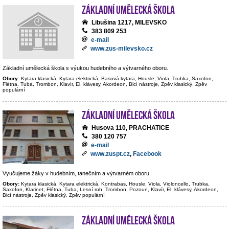
Základní umělecká škola
Libušina 1217, MILEVSKO
383 809 253
e-mail
www.zus-milevsko.cz
Základní umělecká škola s výukou hudebního a výtvarného oboru.
Obory:
Kytara klasická, Kytara elektrická, Basová kytara, Housle, Viola, Trubka, Saxofon,
Flétna, Tuba, Trombon, Klavír, El. klávesy, Akordeon, Bicí nástroje, Zpěv klasický, Zpěv
populární
Základní umělecká škola
Husova 110, PRACHATICE
380 120 757
e-mail
www.zuspt.cz
,
Facebook
Vyučujeme žáky v hudebním, tanečním a výtvarném oboru.
Obory:
Kytara klasická, Kytara elektrická, Kontrabas, Housle, Viola, Violoncello, Trubka,
Saxofon, Klarinet, Flétna, Tuba, Lesní roh, Trombon, Pozoun, Klavír, El. klávesy, Akordeon,
Bicí nástroje, Zpěv klasický, Zpěv populární
Základní umělecká škola