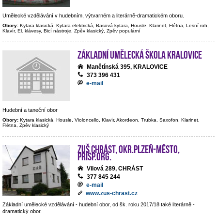
Umělecké vzdělávání v hudebním, výtvarném a literárně-dramatickém oboru.
Obory:
Kytara klasická, Kytara elektrická, Basová kytara, Housle, Klarinet, Flétna, Lesní roh,
Klavír, El. klávesy, Bicí nástroje, Zpěv klasický, Zpěv populární
Základní umělecká škola Kralovice
Manětínská 395, KRALOVICE
373 396 431
e-mail
Hudební a taneční obor
Obory:
Kytara klasická, Housle, Violoncello, Klavír, Akordeon, Trubka, Saxofon, Klarinet,
Flétna, Zpěv klasický
ZUŠ Chrást, okr.Plzeň-město,
přísp.org.
Vilová 289, CHRÁST
377 845 244
e-mail
www.zus-chrast.cz
Základní umělecké vzdělávání - hudební obor, od šk. roku 2017/18 také literárně -
dramatický obor.