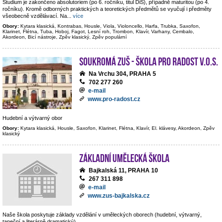
Studium je zakončeno absolutoriem (po 6. ročníku, titul DiS), případně maturitou (po 4.
ročníku). Kromě odborných praktických a teoretických předmětů se vyučují i předměty
všeobecně vzdělávací. Na
...
více
Obory:
Kytara klasická, Kontrabas, Housle, Viola, Violoncello, Harfa, Trubka, Saxofon,
Klarinet, Flétna, Tuba, Hoboj, Fagot, Lesní roh, Trombon, Klavír, Varhany, Cembalo,
Akordeon, Bicí nástroje, Zpěv klasický, Zpěv populární
Soukromá ZUŠ - Škola pro radost v.o.s.
Na Vrchu 304, PRAHA 5
702 277 260
e-mail
www.pro-radost.cz
Hudební a výtvarný obor
Obory:
Kytara klasická, Housle, Saxofon, Klarinet, Flétna, Klavír, El. klávesy, Akordeon, Zpěv
klasický
Základní umělecká škola
Bajkalská 11, PRAHA 10
267 311 898
e-mail
www.zus-bajkalska.cz
Naše škola poskytuje základy vzdělání v uměleckých oborech (hudební, výtvarný,
taneční a literárně dramatický).