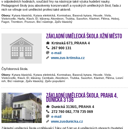
v odpoledních hodinách, součástí hry na nástroj je také výuka hudební nauky.
Pedagogové školy jsou absolventy konzervatoří a vysokých uměleckých škol, řada z
nich se věnuje své umělecké profesi také aktivně.
Obory:
Kytara klasická, Kytara elektrická, Kontrabas, Basová kytara, Housle, Viola,
Violoncello, Harfa, Klavír, El. klávesy, Akordeon, Trubka, Saxofon, Klarinet, Flétna, Hoboj,
Fagot, Trombon, Pozoun, Bicí nástroje, Zpěv klasický
Základní umělecká škola Jižní Město
Krtinská 673, PRAHA 4
267 900 131
e-mail
www.zus-krtinska.cz
Čtyřoborová škola.
Obory:
Kytara klasická, Kytara elektrická, Kontrabas, Basová kytara, Housle, Viola,
Violoncello, Klavír, El. klávesy, Cembalo, Akordeon, Trubka, Saxofon, Klarinet, Flétna, Lesní
roh, Bicí nástroje, Zpěv klasický, Zpěv populární
Základní umělecká škola, Praha 4,
Dunická 3136
Dunická 3136/1, PRAHA 4
272 760 082, 778 735 069
e-mail
www.zusdunicka.cz
Základní umělecká škola vzdělávající žáky od 5 let ve 4 uměleckých oborech (hudební,