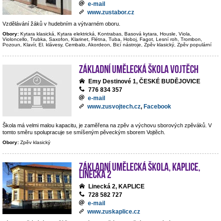
e-mail
www.zustabor.cz
Vzdělávání žáků v hudebním a výtvarném oboru.
Obory:
Kytara klasická, Kytara elektrická, Kontrabas, Basová kytara, Housle, Viola,
Violoncello, Trubka, Saxofon, Klarinet, Flétna, Tuba, Hoboj, Fagot, Lesní roh, Trombon,
Pozoun, Klavír, El. klávesy, Cembalo, Akordeon, Bicí nástroje, Zpěv klasický, Zpěv populární
Základní umělecká škola Vojtěch
Emy Destinové 1, ČESKÉ BUDĚJOVICE
776 834 357
e-mail
www.zusvojtech.cz
,
Facebook
Škola má velmi malou kapacitu, je zaměřena na zpěv a výchovu sborových zpěváků. V
tomto směru spolupracuje se smíšeným pěveckým sborem Vojtěch.
Obory:
Zpěv klasický
Základní umělecká škola, Kaplice,
Linecká 2
Linecká 2, KAPLICE
728 582 727
e-mail
www.zuskaplice.cz