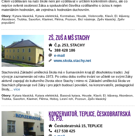
Cílem vzdělávání na naší škole není jen vzdělávat v určitém konkrétním oboru, ale co
nejvíce ovlivnit osobnost žáka a spoluutvářet člověka vzdělaného s úctou k nejen
materiálním hodnotám, ale zejména k hodnotám duchovním.
Obory:
Kytara klasická, Kytara elektrická, Kontrabas, Housle, Violoncello, Klavír, El. klávesy,
Akordeon, Trubka, Saxofon, Klarinet, Flétna, Pozoun, Bicí nástroje, Zpěv klasický, Zpěv
populární
ZŠ, ZUŠ a MŠ Stachy
Č.p. 253, STACHY
388 428 186
e-mail
www.skola.stachy.net
Stachovská Základní umělecká škola má v šumavském kraji již dlouholetou tradici. Její
vývoj je zaznamenán od roku 1973. Po celou dobu svého trvání se učitelé se svými žáky
aktivně zapojují do kulturního života obce Stachy i mimo ni. Základní umělecká škola ve
Stachách připravuje své žáky i pro jejich budoucí povolání, na konzervatoře, pedagogické
školy,
...
více
Obory:
Kytara klasická, Kytara elektrická, Basová kytara, Housle, Klavír, El. klávesy, Akordeon,
Trubka, Saxofon, Klarinet, Flétna, Hoboj, Lesní roh, Pozoun, Zpěv klasický
Konzervatoř, Teplice, Českobratrská
15, p.o.
Českobratrská 15, TEPLICE
417 538 425