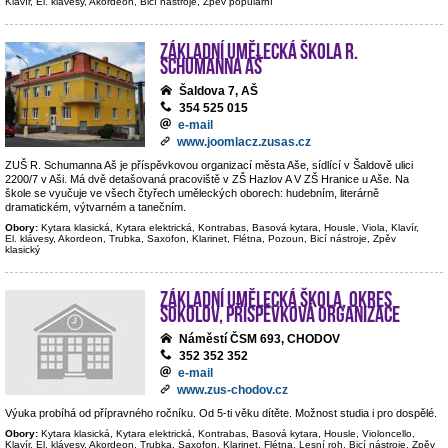
Klavír, El. klávesy, Akordeon, Bicí nástroje, Zpěv populární
Základní umělecká škola R.
Schumanna Aš
Šaldova 7, AŠ
354 525 015
e-mail
www.joomlacz.zusas.cz
ZUŠ R. Schumanna Aš je příspěvkovou organizací města Aše, sídlící v Šaldově ulici
2200/7 v Aši. Má dvě detašovaná pracoviště v ZŠ Hazlov A V ZŠ Hranice u Aše. Na
škole se vyučuje ve všech čtyřech uměleckých oborech: hudebním, literárně
dramatickém, výtvarném a tanečním.
Obory:
Kytara klasická, Kytara elektrická, Kontrabas, Basová kytara, Housle, Viola, Klavír,
El. klávesy, Akordeon, Trubka, Saxofon, Klarinet, Flétna, Pozoun, Bicí nástroje, Zpěv
klasický
Základní umělecká škola, okres
Sokolov, příspěvková organizace
Náměstí ČSM 693, CHODOV
352 352 352
e-mail
www.zus-chodov.cz
Výuka probíhá od přípravného ročníku. Od 5-ti věku dítěte. Možnost studia i pro dospělé.
Obory:
Kytara klasická, Kytara elektrická, Kontrabas, Basová kytara, Housle, Violoncello,
Klavír, El. klávesy, Akordeon, Trubka, Saxofon, Klarinet, Flétna, Lesní roh, Bicí nástroje, Zpěv