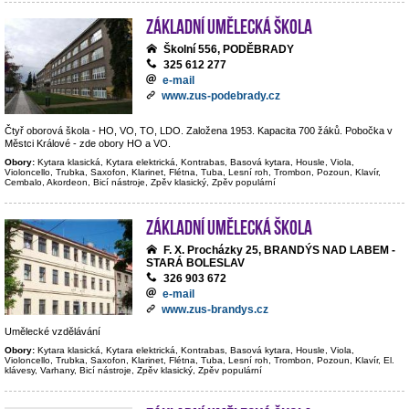
Základní umělecká škola
Školní 556, PODĚBRADY
325 612 277
e-mail
www.zus-podebrady.cz
Čtyř oborová škola - HO, VO, TO, LDO. Založena 1953. Kapacita 700 žáků. Pobočka v
Městci Králové - zde obory HO a VO.
Obory:
Kytara klasická, Kytara elektrická, Kontrabas, Basová kytara, Housle, Viola,
Violoncello, Trubka, Saxofon, Klarinet, Flétna, Tuba, Lesní roh, Trombon, Pozoun, Klavír,
Cembalo, Akordeon, Bicí nástroje, Zpěv klasický, Zpěv populární
Základní umělecká škola
F. X. Procházky 25, BRANDÝS NAD LABEM -
STARÁ BOLESLAV
326 903 672
e-mail
www.zus-brandys.cz
Umělecké vzdělávání
Obory:
Kytara klasická, Kytara elektrická, Kontrabas, Basová kytara, Housle, Viola,
Violoncello, Trubka, Saxofon, Klarinet, Flétna, Tuba, Lesní roh, Trombon, Pozoun, Klavír, El.
klávesy, Varhany, Bicí nástroje, Zpěv klasický, Zpěv populární