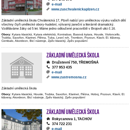
e-mail
www.zuschvalenickaplzen.cz
Základní umělecká škola Chválenická 17, Plzeň nabízí pro uměleckou výuku vašich dětí
všechny čtyři umělecké obory-hudební, výtvarný,taneční a literárně dramatický.
Vzděláváme žáky od 5 let. Máme jedno odloučené pracoviště v Brojově ulici č.16.
Obory:
Kytara klasická, Kytara elektrická, Kontrabas, Basová kytara, Housle, Violoncello,
Trubka, Saxofon, Klarinet, Flétna, Tuba, Lesní roh, Trombon, Pozoun, Klavír, El. klávesy,
Cembalo, Akordeon, Bicí nástroje, Zpěv klasický, Zpěv populární
Základní umělecká škola
Družstevní 750, TŘEMOŠNÁ
377 953 435
e-mail
www.zustremosna.cz
Základní umělecká škola
Obory:
Kytara klasická, Housle, Trubka, Saxofon, Klarinet, Flétna, Hoboj, Pozoun, Klavír, El.
klávesy, Akordeon, Bicí nástroje, Zpěv klasický, Zpěv populární
Základní umělecká škola
Rokycanova 1, TACHOV
374 722 231
e-mail