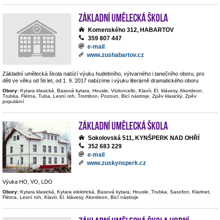
Základní umělecká škola
Komenského 312, HABARTOV
359 807 447
e-mail
www.zushabartov.cz
Základní umělecká škola nabízí výuku hudebního, výtvarného i tanečního oboru, pro
děti ve věku od 5ti let, od 1. 9. 2017 nabízíme i výuku literárně dramatického oboru
Obory:
Kytara klasická, Basová kytara, Housle, Violoncello, Klavír, El. klávesy, Akordeon,
Trubka, Flétna, Tuba, Lesní roh, Trombon, Pozoun, Bicí nástroje, Zpěv klasický, Zpěv
populární
Základní umělecká škola
Sokolovská 511, KYNŠPERK NAD OHŘÍ
352 683 229
e-mail
www.zuskynsperk.cz
Výuka HO, VO, LDO
Obory:
Kytara klasická, Kytara elektrická, Basová kytara, Housle, Trubka, Saxofon, Klarinet,
Flétna, Lesní roh, Klavír, El. klávesy, Akordeon, Bicí nástroje