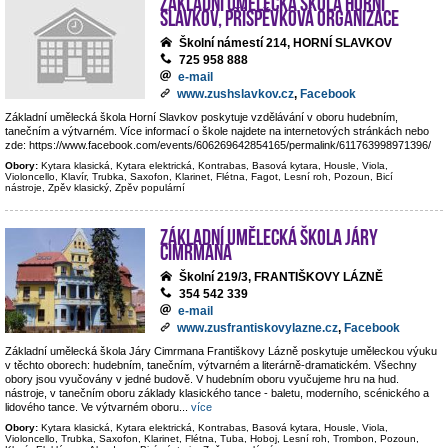
Základní umělecká škola Horní
Slavkov, příspěvková organizace
Školní námestí 214, HORNÍ SLAVKOV
725 958 888
e-mail
www.zushslavkov.cz
,
Facebook
Základní umělecká škola Horní Slavkov poskytuje vzdělávání v oboru hudebním,
tanečním a výtvarném. Více informací o škole najdete na internetových stránkách nebo
zde: https://www.facebook.com/events/606269642854165/permalink/611763998971396/
Obory:
Kytara klasická, Kytara elektrická, Kontrabas, Basová kytara, Housle, Viola,
Violoncello, Klavír, Trubka, Saxofon, Klarinet, Flétna, Fagot, Lesní roh, Pozoun, Bicí
nástroje, Zpěv klasický, Zpěv populární
Základní umělecká škola Járy
Cimrmana
Školní 219/3, FRANTIŠKOVY LÁZNĚ
354 542 339
e-mail
www.zusfrantiskovylazne.cz
,
Facebook
Základní umělecká škola Járy Cimrmana Františkovy Lázně poskytuje uměleckou výuku
v těchto oborech: hudebním, tanečním, výtvarném a literárně-dramatickém. Všechny
obory jsou vyučovány v jedné budově. V hudebním oboru vyučujeme hru na hud.
nástroje, v tanečním oboru základy klasického tance - baletu, moderního, scénického a
lidového tance. Ve výtvarném oboru
...
více
Obory:
Kytara klasická, Kytara elektrická, Kontrabas, Basová kytara, Housle, Viola,
Violoncello, Trubka, Saxofon, Klarinet, Flétna, Tuba, Hoboj, Lesní roh, Trombon, Pozoun,