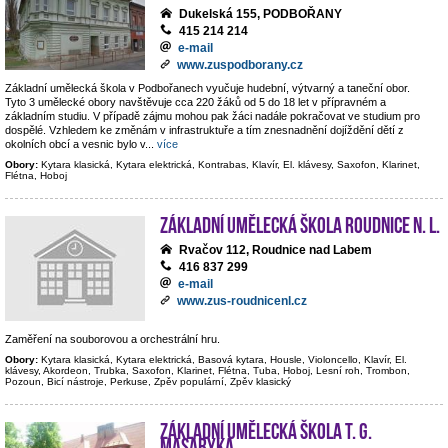
Dukelská 155, PODBOŘANY
415 214 214
e-mail
www.zuspodborany.cz
Základní umělecká škola v Podbořanech vyučuje hudební, výtvarný a taneční obor.
Tyto 3 umělecké obory navštěvuje cca 220 žáků od 5 do 18 let v přípravném a
základním studiu. V případě zájmu mohou pak žáci nadále pokračovat ve studium pro
dospělé. Vzhledem ke změnám v infrastruktuře a tím znesnadnění dojíždění dětí z
okolních obcí a vesnic bylo v
...
více
Obory:
Kytara klasická, Kytara elektrická, Kontrabas, Klavír, El. klávesy, Saxofon, Klarinet,
Flétna, Hoboj
Základní umělecká škola Roudnice n. L.
Rvačov 112, Roudnice nad Labem
416 837 299
e-mail
www.zus-roudnicenl.cz
Zaměření na souborovou a orchestrální hru.
Obory:
Kytara klasická, Kytara elektrická, Basová kytara, Housle, Violoncello, Klavír, El.
klávesy, Akordeon, Trubka, Saxofon, Klarinet, Flétna, Tuba, Hoboj, Lesní roh, Trombon,
Pozoun, Bicí nástroje, Perkuse, Zpěv populární, Zpěv klasický
Základní umělecká škola T. G.
Masaryka