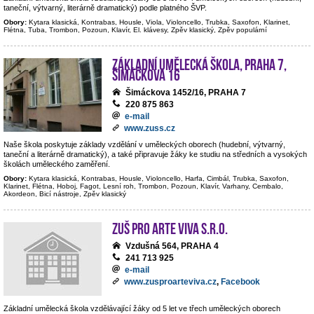
taneční, výtvarný, literárně dramatický) podle platného ŠVP.
Obory:
Kytara klasická, Kontrabas, Housle, Viola, Violoncello, Trubka, Saxofon, Klarinet,
Flétna, Tuba, Trombon, Pozoun, Klavír, El. klávesy, Zpěv klasický, Zpěv populární
Základní umělecká škola, Praha 7,
Šimáčkova 16
Šimáckova 1452/16, PRAHA 7
220 875 863
e-mail
www.zuss.cz
Naše škola poskytuje základy vzdělání v uměleckých oborech (hudební, výtvarný,
taneční a literárně dramatický), a také připravuje žáky ke studiu na středních a vysokých
školách uměleckého zaměření.
Obory:
Kytara klasická, Kontrabas, Housle, Violoncello, Harfa, Cimbál, Trubka, Saxofon,
Klarinet, Flétna, Hoboj, Fagot, Lesní roh, Trombon, Pozoun, Klavír, Varhany, Cembalo,
Akordeon, Bicí nástroje, Zpěv klasický
ZUŠ PRO ARTE VIVA s.r.o.
Vzdušná 564, PRAHA 4
241 713 925
e-mail
www.zusproarteviva.cz
,
Facebook
Základní umělecká škola vzdělávající žáky od 5 let ve třech uměleckých oborech