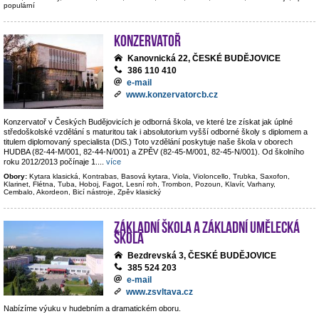
populární
Konzervatoř
Kanovnická 22, ČESKÉ BUDĚJOVICE
386 110 410
e-mail
www.konzervatorcb.cz
Konzervatoř v Českých Budějovicích je odborná škola, ve které lze získat jak úplné
středoškolské vzdělání s maturitou tak i absolutorium vyšší odborné školy s diplomem a
titulem diplomovaný specialista (DiS.) Toto vzdělání poskytuje naše škola v oborech
HUDBA (82-44-M/001, 82-44-N/001) a ZPĚV (82-45-M/001, 82-45-N/001). Od školního
roku 2012/2013 počínaje 1.
...
více
Obory:
Kytara klasická, Kontrabas, Basová kytara, Viola, Violoncello, Trubka, Saxofon,
Klarinet, Flétna, Tuba, Hoboj, Fagot, Lesní roh, Trombon, Pozoun, Klavír, Varhany,
Cembalo, Akordeon, Bicí nástroje, Zpěv klasický
Základní škola a základní umělecká
škola
Bezdrevská 3, ČESKÉ BUDĚJOVICE
385 524 203
e-mail
www.zsvltava.cz
Nabízíme výuku v hudebním a dramatickém oboru.