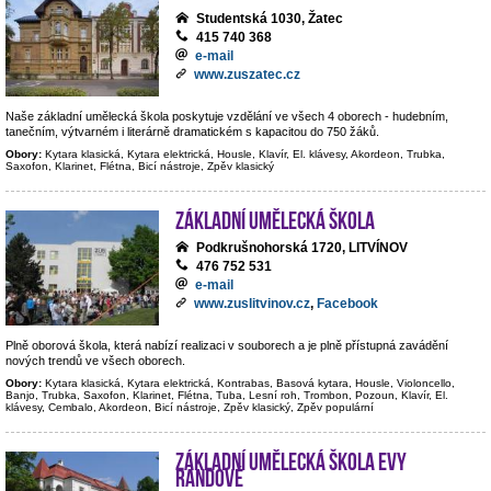
Studentská 1030, Žatec
415 740 368
e-mail
www.zuszatec.cz
Naše základní umělecká škola poskytuje vzdělání ve všech 4 oborech - hudebním,
tanečním, výtvarném i literárně dramatickém s kapacitou do 750 žáků.
Obory:
Kytara klasická, Kytara elektrická, Housle, Klavír, El. klávesy, Akordeon, Trubka,
Saxofon, Klarinet, Flétna, Bicí nástroje, Zpěv klasický
Základní umělecká škola
Podkrušnohorská 1720, LITVÍNOV
476 752 531
e-mail
www.zuslitvinov.cz
,
Facebook
Plně oborová škola, která nabízí realizaci v souborech a je plně přístupná zavádění
nových trendů ve všech oborech.
Obory:
Kytara klasická, Kytara elektrická, Kontrabas, Basová kytara, Housle, Violoncello,
Banjo, Trubka, Saxofon, Klarinet, Flétna, Tuba, Lesní roh, Trombon, Pozoun, Klavír, El.
klávesy, Cembalo, Akordeon, Bicí nástroje, Zpěv klasický, Zpěv populární
Základní umělecká škola Evy
Randové