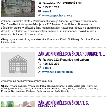
Dukelská 155, PODBOŘANY
415 214 214
e-mail
www.zuspodborany.cz
Základní umělecká škola v Podbořanech vyučuje hudební, výtvarný a taneční obor.
Tyto 3 umělecké obory navštěvuje cca 220 žáků od 5 do 18 let v přípravném a
základním studiu. V případě zájmu mohou pak žáci nadále pokračovat ve studium pro
dospělé. Vzhledem ke změnám v infrastruktuře a tím znesnadnění dojíždění dětí z
okolních obcí a vesnic bylo v
...
více
Obory:
Kytara klasická, Kytara elektrická, Kontrabas, Klavír, El. klávesy, Saxofon, Klarinet,
Flétna, Hoboj
Základní umělecká škola Roudnice n. L.
Rvačov 112, Roudnice nad Labem
416 837 299
e-mail
www.zus-roudnicenl.cz
Zaměření na souborovou a orchestrální hru.
Obory:
Kytara klasická, Kytara elektrická, Basová kytara, Housle, Violoncello, Klavír, El.
klávesy, Akordeon, Trubka, Saxofon, Klarinet, Flétna, Tuba, Hoboj, Lesní roh, Trombon,
Pozoun, Bicí nástroje, Perkuse, Zpěv populární, Zpěv klasický
Základní umělecká škola T. G.
Masaryka