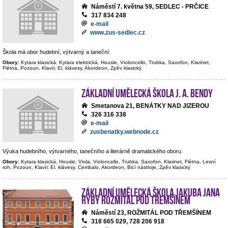
Náměstí 7. května 59, SEDLEC - PRČICE
317 834 248
e-mail
www.zus-sedlec.cz
Škola má obor hudební, výtvarný a taneční.
Obory:
Kytara klasická, Kytara elektrická, Housle, Violoncello, Trubka, Saxofon, Klarinet,
Flétna, Pozoun, Klavír, El. klávesy, Akordeon, Zpěv klasický
Základní umělecká škola J. A. Bendy
Smetanova 21, BENÁTKY NAD JIZEROU
326 316 338
e-mail
zusbenatky.webnode.cz
Výuka hudebního, výtvarného, tanečního a literárně dramatického oboru.
Obory:
Kytara klasická, Housle, Viola, Violoncello, Trubka, Saxofon, Klarinet, Flétna, Lesní
roh, Pozoun, Klavír, El. klávesy, Cembalo, Akordeon, Bicí nástroje, Zpěv klasický
Základní umělecká škola Jakuba Jana
Ryby Rožmitál pod Třemšínem
Náměstí 23, ROŽMITÁL POD TŘEMŠÍNEM
318 665 029, 728 206 918