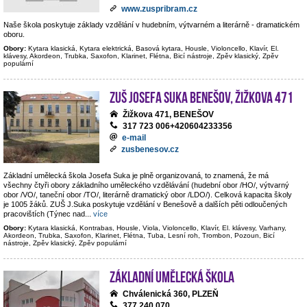
www.zuspribram.cz
Naše škola poskytuje základy vzdělání v hudebním, výtvarném a literárně - dramatickém
oboru.
Obory:
Kytara klasická, Kytara elektrická, Basová kytara, Housle, Violoncello, Klavír, El.
klávesy, Akordeon, Trubka, Saxofon, Klarinet, Flétna, Bicí nástroje, Zpěv klasický, Zpěv
populární
ZUŠ Josefa Suka Benešov, Žižkova 471
Žižkova 471, BENEŠOV
317 723 006+420604233356
e-mail
zusbenesov.cz
Základní umělecká škola Josefa Suka je plně organizovaná, to znamená, že má
všechny čtyři obory základního uměleckého vzdělávání (hudební obor /HO/, výtvarný
obor /VO/, taneční obor /TO/, literárně dramatický obor /LDO/). Celková kapacita školy
je 1005 žáků. ZUŠ J.Suka poskytuje vzdělání v Benešově a dalších pěti odloučených
pracovištích (Týnec nad
...
více
Obory:
Kytara klasická, Kontrabas, Housle, Viola, Violoncello, Klavír, El. klávesy, Varhany,
Akordeon, Trubka, Saxofon, Klarinet, Flétna, Tuba, Lesní roh, Trombon, Pozoun, Bicí
nástroje, Zpěv klasický, Zpěv populární
Základní umělecká škola
Chválenická 360, PLZEŇ
377 240 070