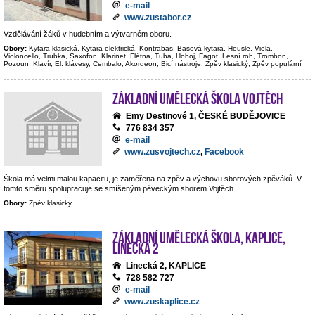
e-mail
www.zustabor.cz
Vzdělávání žáků v hudebním a výtvarném oboru.
Obory:
Kytara klasická, Kytara elektrická, Kontrabas, Basová kytara, Housle, Viola,
Violoncello, Trubka, Saxofon, Klarinet, Flétna, Tuba, Hoboj, Fagot, Lesní roh, Trombon,
Pozoun, Klavír, El. klávesy, Cembalo, Akordeon, Bicí nástroje, Zpěv klasický, Zpěv populární
Základní umělecká škola Vojtěch
Emy Destinové 1, ČESKÉ BUDĚJOVICE
776 834 357
e-mail
www.zusvojtech.cz
,
Facebook
Škola má velmi malou kapacitu, je zaměřena na zpěv a výchovu sborových zpěváků. V
tomto směru spolupracuje se smíšeným pěveckým sborem Vojtěch.
Obory:
Zpěv klasický
Základní umělecká škola, Kaplice,
Linecká 2
Linecká 2, KAPLICE
728 582 727
e-mail
www.zuskaplice.cz