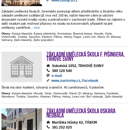
www.zusbjcb.cz
Základní umělecká škola B. Jeremiáše poskytuje dětem předškolního a školního věku
základní umělecké vzdělání již více než 100 let, naším hlavním cílem je udržení
dosavadní vysoké kvality výuky a pokračování v zachování tradic. Dětem se zájmem o
další studium pak možnost přípravy ke studiu na konzervatoři, případně na jiné
umělecky zaměřené
...
více
Obory:
Kytara klasická, Kytara elektrická, Kontrabas, Basová kytara, Housle, Viola,
Violoncello, Trubka, Saxofon, Klarinet, Flétna, Hoboj, Fagot, Lesní roh, Klavír, El. klávesy,
Varhany, Zpěv klasický, Zpěv populární
Základní umělecká škola F. Pišingera,
Trhové Sviny
Sokolská 1052, TRHOVÉ SVINY
380 120 540
e-mail
www.zustsviny.cz
,
Facebook
Škola má obor hudební, výtvarný a taneční. 40 zaměstnanců, 9 poboček.
Obory:
Kytara klasická, Housle, Viola, Violoncello, Klavír, El. klávesy, Varhany, Cembalo,
Akordeon, Trubka, Saxofon, Klarinet, Flétna, Hoboj, Lesní roh, Bicí nástroje, Zpěv klasický
Základní umělecká škola Oskara
Nedbala
Martínka Húsky 62, TÁBOR
381 252 025