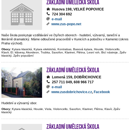
Základní umělecká škola
Husova 198, VELKÉ POPOVICE
724 304 692
e-mail
www.zus-popo.net
Naše škola poskytuje vzdělávání ve čtyřech oborech - hudební, výtvarný, taneční a
literárně dramatický. Máme odloučené pracoviště v Kunicích a pobočku v Kamenici (okres
Praha východ).
Obory:
Kytara klasická, Kytara elektrická, Kontrabas, Basová kytara, Housle, Violoncello,
Klavír, El. klávesy, Akordeon, Trubka, Saxofon, Klarinet, Flétna, Lesní roh, Bicí nástroje, Zpěv
klasický, Zpěv populární
Základní umělecká škola
Lomená 159, DOBŘICHOVICE
257 711 049, 608 966 717
e-mail
www.zusdobrichovice.cz
,
Facebook
Hudební a výtvarný obor.
Obory:
Kytara klasická, Housle, Viola, Violoncello, Saxofon, Klarinet, Flétna, Klavír, Zpěv
klasický
Základní umělecká škola