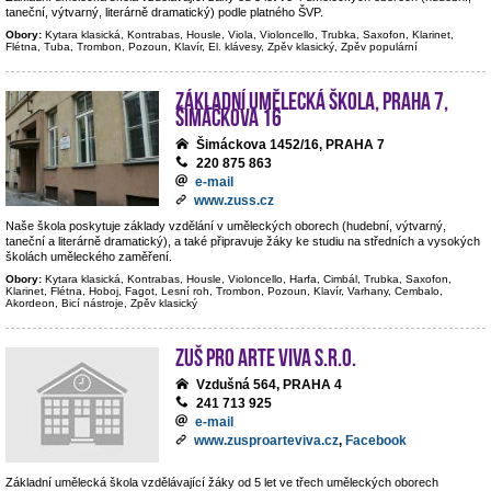
taneční, výtvarný, literárně dramatický) podle platného ŠVP.
Obory:
Kytara klasická, Kontrabas, Housle, Viola, Violoncello, Trubka, Saxofon, Klarinet,
Flétna, Tuba, Trombon, Pozoun, Klavír, El. klávesy, Zpěv klasický, Zpěv populární
Základní umělecká škola, Praha 7,
Šimáčkova 16
Šimáckova 1452/16, PRAHA 7
220 875 863
e-mail
www.zuss.cz
Naše škola poskytuje základy vzdělání v uměleckých oborech (hudební, výtvarný,
taneční a literárně dramatický), a také připravuje žáky ke studiu na středních a vysokých
školách uměleckého zaměření.
Obory:
Kytara klasická, Kontrabas, Housle, Violoncello, Harfa, Cimbál, Trubka, Saxofon,
Klarinet, Flétna, Hoboj, Fagot, Lesní roh, Trombon, Pozoun, Klavír, Varhany, Cembalo,
Akordeon, Bicí nástroje, Zpěv klasický
ZUŠ PRO ARTE VIVA s.r.o.
Vzdušná 564, PRAHA 4
241 713 925
e-mail
www.zusproarteviva.cz
,
Facebook
Základní umělecká škola vzdělávající žáky od 5 let ve třech uměleckých oborech