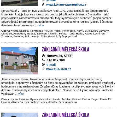
e-mail
www.konzervatorteplice.cz
Konzervatoř v Teplicích byla založena v roce 1971. Jako jediná škola tohoto druhu v
Ústeckém kraji je logicky v centru pozornosti jak případných zájemců o studium, tak
potenciálních zaměstnavatelů absolventů, tedy symfonických orchestrů (nejen domácí
Severočeské filharmonie), hudebních divadel severočeského regionu (valnou část obou
divadelních orchestrů tvoří
...
více
Obory:
Kytara klasická, Kontrabas, Housle, Viola, Violoncello, Klavír, El. klávesy, Varhany,
Cembalo, Akordeon, Trubka, Saxofon, Klarinet, Flétna, Tuba, Hoboj, Fagot, Lesní roh,
Trombon, Pozoun, Bicí nástroje, Zpěv klasický, Zpěv populární
Základní umělecká škola
Horova 26, ŠTĚTÍ
416 812 368
e-mail
www.zus-steti.cz
Jsme veřejnou školou hlavního vzdělávacího proudu s uměleckým zaměřením,
umožňující schopným zájemcům od šesti do devatenácti let základní umělecké vzdělání v
hudebním a výtvarném oboru. Zvláštní důraz klademe na přípravu talentovaných žáků k
dalšímu studiu na vyšších uměleckých školách. Současně usilujeme o to, aby umělecké
vzdělávání
...
více
Obory:
Kytara klasická, Kytara elektrická, Housle, Trubka, Klarinet, Flétna, Fagot, Klavír, El.
klávesy, Akordeon, Bicí nástroje, Zpěv klasický, Zpěv populární
Základní umělecká škola