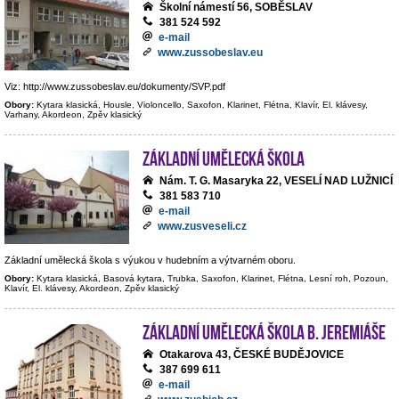
Školní námestí 56, SOBĚSLAV
381 524 592
e-mail
www.zussobeslav.eu
Viz: http://www.zussobeslav.eu/dokumenty/SVP.pdf
Obory:
Kytara klasická, Housle, Violoncello, Saxofon, Klarinet, Flétna, Klavír, El. klávesy,
Varhany, Akordeon, Zpěv klasický
Základní umělecká škola
Nám. T. G. Masaryka 22, VESELÍ NAD LUŽNICÍ
381 583 710
e-mail
www.zusveseli.cz
Základní umělecká škola s výukou v hudebním a výtvarném oboru.
Obory:
Kytara klasická, Basová kytara, Trubka, Saxofon, Klarinet, Flétna, Lesní roh, Pozoun,
Klavír, El. klávesy, Akordeon, Zpěv klasický
Základní umělecká škola B. Jeremiáše
Otakarova 43, ČESKÉ BUDĚJOVICE
387 699 611
e-mail