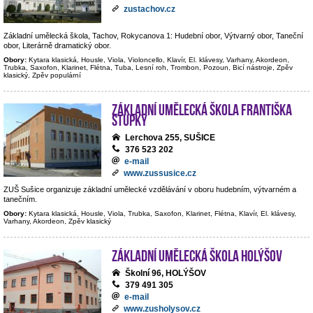
zustachov.cz
Základní umělecká škola, Tachov, Rokycanova 1: Hudební obor, Výtvarný obor, Taneční
obor, Literárně dramatický obor.
Obory:
Kytara klasická, Housle, Viola, Violoncello, Klavír, El. klávesy, Varhany, Akordeon,
Trubka, Saxofon, Klarinet, Flétna, Tuba, Lesní roh, Trombon, Pozoun, Bicí nástroje, Zpěv
klasický, Zpěv populární
Základní umělecká škola Františka
Stupky
Lerchova 255, SUŠICE
376 523 202
e-mail
www.zussusice.cz
ZUŠ Sušice organizuje základní umělecké vzdělávání v oboru hudebním, výtvarném a
tanečním.
Obory:
Kytara klasická, Housle, Viola, Trubka, Saxofon, Klarinet, Flétna, Klavír, El. klávesy,
Varhany, Akordeon, Zpěv klasický
Základní umělecká škola Holýšov
Školní 96, HOLÝŠOV
379 491 305
e-mail
www.zusholysov.cz