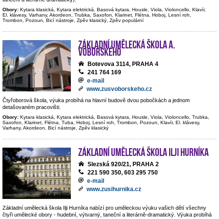
Obory:
Kytara klasická, Kytara elektrická, Basová kytara, Housle, Viola, Violoncello, Klavír,
El. klávesy, Varhany, Akordeon, Trubka, Saxofon, Klarinet, Flétna, Hoboj, Lesní roh,
Trombon, Pozoun, Bicí nástroje, Zpěv klasický, Zpěv populární
Základní umělecká škola A.
Voborského
Botevova 3114, PRAHA 4
241 764 169
e-mail
www.zusvoborskeho.cz
Čtyřoborová škola, výuka probíhá na hlavní budově dvou pobočkách a jednom
detašovaném pracovišti.
Obory:
Kytara klasická, Kytara elektrická, Basová kytara, Housle, Viola, Violoncello, Trubka,
Saxofon, Klarinet, Flétna, Tuba, Hoboj, Lesní roh, Trombon, Pozoun, Klavír, El. klávesy,
Varhany, Akordeon, Bicí nástroje, Zpěv klasický
Základní umělecká škola Ilji Hurníka
Slezská 920/21, PRAHA 2
221 590 350, 603 295 750
e-mail
www.zusihurnika.cz
Základní umělecká škola Ilji Hurníka nabízí pro uměleckou výuku vašich dětí všechny
čtyři umělecké obory - hudební, výtvarný, taneční a literárně-dramatický. Výuka probíhá