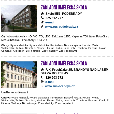
Základní umělecká škola
Školní 556, PODĚBRADY
325 612 277
e-mail
www.zus-podebrady.cz
Čtyř oborová škola - HO, VO, TO, LDO. Založena 1953. Kapacita 700 žáků. Pobočka v
Městci Králové - zde obory HO a VO.
Obory:
Kytara klasická, Kytara elektrická, Kontrabas, Basová kytara, Housle, Viola,
Violoncello, Trubka, Saxofon, Klarinet, Flétna, Tuba, Lesní roh, Trombon, Pozoun, Klavír,
Cembalo, Akordeon, Bicí nástroje, Zpěv klasický, Zpěv populární
Základní umělecká škola
F. X. Procházky 25, BRANDÝS NAD LABEM -
STARÁ BOLESLAV
326 903 672
e-mail
www.zus-brandys.cz
Umělecké vzdělávání
Obory:
Kytara klasická, Kytara elektrická, Kontrabas, Basová kytara, Housle, Viola,
Violoncello, Trubka, Saxofon, Klarinet, Flétna, Tuba, Lesní roh, Trombon, Pozoun, Klavír, El.
klávesy, Varhany, Bicí nástroje, Zpěv klasický, Zpěv populární