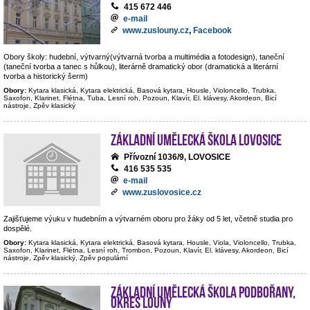
415 672 446
e-mail
www.zuslouny.cz
,
Facebook
Obory školy: hudební, výtvarný(výtvarná tvorba a multimédia a fotodesign), taneční
(taneční tvorba a tanec s hůlkou), literárně dramatický obor (dramatická a literární
tvorba a historický šerm)
Obory:
Kytara klasická, Kytara elektrická, Basová kytara, Housle, Violoncello, Trubka,
Saxofon, Klarinet, Flétna, Tuba, Lesní roh, Pozoun, Klavír, El. klávesy, Akordeon, Bicí
nástroje, Zpěv klasický
Základní umělecká škola Lovosice
Přívozní 1036/9, LOVOSICE
416 535 535
e-mail
www.zuslovosice.cz
Zajišťujeme výuku v hudebním a výtvarném oboru pro žáky od 5 let, včetně studia pro
dospělé.
Obory:
Kytara klasická, Kytara elektrická, Basová kytara, Housle, Viola, Violoncello, Trubka,
Saxofon, Klarinet, Flétna, Lesní roh, Trombon, Pozoun, Klavír, El. klávesy, Akordeon, Bicí
nástroje, Zpěv klasický, Zpěv populární
Základní umělecká škola Podbořany,
okres Louny