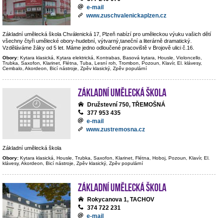
e-mail
www.zuschvalenickaplzen.cz
Základní umělecká škola Chválenická 17, Plzeň nabízí pro uměleckou výuku vašich dětí
všechny čtyři umělecké obory-hudební, výtvarný,taneční a literárně dramatický.
Vzděláváme žáky od 5 let. Máme jedno odloučené pracoviště v Brojově ulici č.16.
Obory:
Kytara klasická, Kytara elektrická, Kontrabas, Basová kytara, Housle, Violoncello,
Trubka, Saxofon, Klarinet, Flétna, Tuba, Lesní roh, Trombon, Pozoun, Klavír, El. klávesy,
Cembalo, Akordeon, Bicí nástroje, Zpěv klasický, Zpěv populární
Základní umělecká škola
Družstevní 750, TŘEMOŠNÁ
377 953 435
e-mail
www.zustremosna.cz
Základní umělecká škola
Obory:
Kytara klasická, Housle, Trubka, Saxofon, Klarinet, Flétna, Hoboj, Pozoun, Klavír, El.
klávesy, Akordeon, Bicí nástroje, Zpěv klasický, Zpěv populární
Základní umělecká škola
Rokycanova 1, TACHOV
374 722 231
e-mail