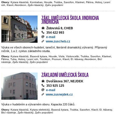
Obory:
Kytara klasická, Kontrabas, Housle, Trubka, Saxofon, Klarinet, Flétna, Hoboj, Lesní
roh, Klavír, Akordeon, Zpěv klasický, Zpěv populární
Zákl.umělecká škola Jindricha
Jindricha
Židovská 8, CHEB
354 422 993
e-mail
www.zuscheb.cz
Výuka ve všech oborech-hudební, taneční, literárně dramatický,výtvarný. Přípravný
ročník, 1.a 2. cyklus základního studia.
Obory:
Kytara klasická, Basová kytara, Housle, Viola, Violoncello, Trubka, Saxofon, Klarinet,
Flétna, Tuba, Hoboj, Lesní roh, Trombon, Pozoun, Klavír, El. klávesy, Akordeon, Bicí
nástroje, Zpěv klasický, Zpěv populární
Základní umělecká škola
Dvořákova 367, NEJDEK
353 925 125
e-mail
www.zusnejdek.cz
Výuka v hudebním a výtvarném oboru. Kapacita 220 žáků.
Obory:
Kytara klasická, Kytara elektrická, Basová kytara, Trubka, Saxofon, Klavír, El. klávesy,
Bicí nástroje, Zpěv klasický, Zpěv populární