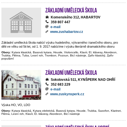
Základní umělecká škola
Komenského 312, HABARTOV
359 807 447
e-mail
www.zushabartov.cz
Základní umělecká škola nabízí výuku hudebního, výtvarného i tanečního oboru, pro
děti ve věku od 5ti let, od 1. 9. 2017 nabízíme i výuku literárně dramatického oboru
Obory:
Kytara klasická, Basová kytara, Housle, Violoncello, Klavír, El. klávesy, Akordeon,
Trubka, Flétna, Tuba, Lesní roh, Trombon, Pozoun, Bicí nástroje, Zpěv klasický, Zpěv
populární
Základní umělecká škola
Sokolovská 511, KYNŠPERK NAD OHŘÍ
352 683 229
e-mail
www.zuskynsperk.cz
Výuka HO, VO, LDO
Obory:
Kytara klasická, Kytara elektrická, Basová kytara, Housle, Trubka, Saxofon, Klarinet,
Flétna, Lesní roh, Klavír, El. klávesy, Akordeon, Bicí nástroje