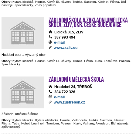
Obory:
Kytara klasická, Housle, Klavír, El. klávesy, Trubka, Saxofon, Klarinet, Flétna, Bicí
nástroje, Zpěv klasický, Zpěv populární
Základní škola a Základní umělecká
škola, Zliv, okr. České Budějovice
Lidická 315, ZLIV
387 993 494
e-mail
www.zszliv.eu
Hudební obor a výtvarný obor
Obory:
Kytara klasická, Housle, Klavír, El. klávesy, Trubka, Flétna, Tuba, Lesní roh, Pozoun,
Zpěv klasický
Základní umělecká škola
Hradební 24, TŘEBOŇ
384 722 326
e-mail
www.zustrebon.cz
Základní umělecká škola
Obory:
Kytara klasická, Kytara elektrická, Housle, Violoncello, Trubka, Saxofon, Klarinet,
Flétna, Tuba, Hoboj, Lesní roh, Trombon, Pozoun, Klavír, Varhany, Akordeon, Bicí nástroje,
Zpěv klasický