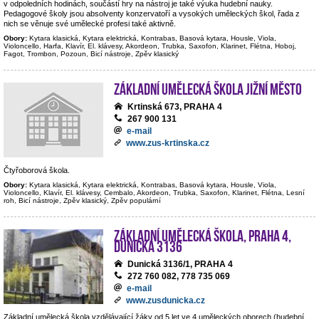
v odpoledních hodinách, součástí hry na nástroj je také výuka hudební nauky.
Pedagogové školy jsou absolventy konzervatoří a vysokých uměleckých škol, řada z
nich se věnuje své umělecké profesi také aktivně.
Obory:
Kytara klasická, Kytara elektrická, Kontrabas, Basová kytara, Housle, Viola,
Violoncello, Harfa, Klavír, El. klávesy, Akordeon, Trubka, Saxofon, Klarinet, Flétna, Hoboj,
Fagot, Trombon, Pozoun, Bicí nástroje, Zpěv klasický
Základní umělecká škola Jižní Město
Krtinská 673, PRAHA 4
267 900 131
e-mail
www.zus-krtinska.cz
Čtyřoborová škola.
Obory:
Kytara klasická, Kytara elektrická, Kontrabas, Basová kytara, Housle, Viola,
Violoncello, Klavír, El. klávesy, Cembalo, Akordeon, Trubka, Saxofon, Klarinet, Flétna, Lesní
roh, Bicí nástroje, Zpěv klasický, Zpěv populární
Základní umělecká škola, Praha 4,
Dunická 3136
Dunická 3136/1, PRAHA 4
272 760 082, 778 735 069
e-mail
www.zusdunicka.cz
Základní umělecká škola vzdělávající žáky od 5 let ve 4 uměleckých oborech (hudební,