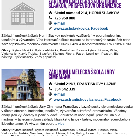
Základní umělecká škola Horní
Slavkov, příspěvková organizace
Školní námestí 214, HORNÍ SLAVKOV
725 958 888
e-mail
www.zushslavkov.cz
,
Facebook
Základní umělecká škola Horní Slavkov poskytuje vzdělávání v oboru hudebním,
tanečním a výtvarném. Více informací o škole najdete na internetových stránkách nebo
zde: https://www.facebook.com/events/606269642854165/permalink/611763998971396/
Obory:
Kytara klasická, Kytara elektrická, Kontrabas, Basová kytara, Housle, Viola,
Violoncello, Klavír, Trubka, Saxofon, Klarinet, Flétna, Fagot, Lesní roh, Pozoun, Bicí
nástroje, Zpěv klasický, Zpěv populární
Základní umělecká škola Járy
Cimrmana
Školní 219/3, FRANTIŠKOVY LÁZNĚ
354 542 339
e-mail
www.zusfrantiskovylazne.cz
,
Facebook
Základní umělecká škola Járy Cimrmana Františkovy Lázně poskytuje uměleckou výuku
v těchto oborech: hudebním, tanečním, výtvarném a literárně-dramatickém. Všechny
obory jsou vyučovány v jedné budově. V hudebním oboru vyučujeme hru na hud.
nástroje, v tanečním oboru základy klasického tance - baletu, moderního, scénického a
lidového tance. Ve výtvarném oboru
...
více
Obory:
Kytara klasická, Kytara elektrická, Kontrabas, Basová kytara, Housle, Viola,
Violoncello, Trubka, Saxofon, Klarinet, Flétna, Tuba, Hoboj, Lesní roh, Trombon, Pozoun,