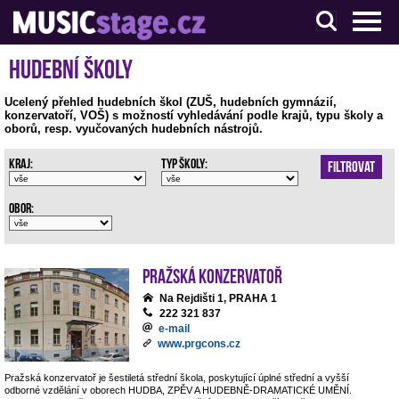
S muzikanty pro muzikanty
Hudební školy
Ucelený přehled hudebních škol (ZUŠ, hudebních gymnázií,
konzervatoří, VOŠ) s možností vyhledávání podle krajů, typu školy a
oborů, resp. vyučovaných hudebních nástrojů.
Kraj:
Typ školy:
Filtrovat
Obor:
Pražská konzervatoř
Na Rejdišti 1, PRAHA 1
222 321 837
e-mail
www.prgcons.cz
Pražská konzervatoř je šestiletá střední škola, poskytující úplné střední a vyšší
odborné vzdělání v oborech HUDBA, ZPĚV A HUDEBNĚ-DRAMATICKÉ UMĚNÍ.