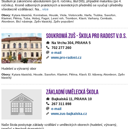
Studium je zakončeno absolutoriem (po 6. ročníku, titul DiS), případně maturitou (po 4.
ročníku). Kromě odborných praktických a teoretických předmětů se vyučují i předměty
všeobecně vzdělávací. Na
...
více
Obory:
Kytara klasická, Kontrabas, Housle, Viola, Violoncello, Harfa, Trubka, Saxofon,
Klarinet, Flétna, Tuba, Hoboj, Fagot, Lesní roh, Trombon, Klavír, Varhany, Cembalo,
Akordeon, Bicí nástroje, Zpěv klasický, Zpěv populární
Soukromá ZUŠ - Škola pro radost v.o.s.
Na Vrchu 304, PRAHA 5
702 277 260
e-mail
www.pro-radost.cz
Hudební a výtvarný obor
Obory:
Kytara klasická, Housle, Saxofon, Klarinet, Flétna, Klavír, El. klávesy, Akordeon, Zpěv
klasický
Základní umělecká škola
Bajkalská 11, PRAHA 10
267 311 898
e-mail
www.zus-bajkalska.cz
Naše škola poskytuje základy vzdělání v uměleckých oborech (hudební, výtvarný,
taneční a literárně dramatický).