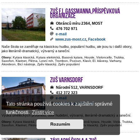
ZUŠ F.L.Gassmanna,příspěvková
organizace
Obránců míru 2364, MOST
476 702 971
e-mail
www.zus-most.cz
,
Facebook
Naše škola se zaměřuje na klasickou hudbu, populární hudbu, ale jsou tu i další obory,
jako literárně-dramatický, výtvarný a taneční.
Obory:
Kytara klasická, Kytara elektrická, Basová kytara, Housle, Violoncello, Trubka,
Saxofon, Klarinet, Flétna, Lesní roh, Trombon, Pozoun, Klavír, El. klávesy, Varhany,
Akordeon, Bicí nástroje, Zpěv klasický, Zpěv populární
ZUŠ Varnsdorf
Národní 512, VARNSDORF
412 372 323
e-mail
www.zusvarnsdorf.cz
Tato stránka používá cookies k zajištění správné
funkčnosti.
Zjistit více
Výuka uměleckých předmětů; obor hudební, výtvarný, literárně-dramatický a taneční.
Obory:
Kytara klasická, Kytara elektrická, Kontrabas, Basová kytara, Housle, Viola, Trubka,
Rozumím
Saxofon, Klarinet, Flétna, Hoboj, Klavír, Bicí nástroje, Zpěv klasický, Zpěv populární