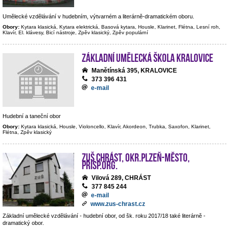
Umělecké vzdělávání v hudebním, výtvarném a literárně-dramatickém oboru.
Obory:
Kytara klasická, Kytara elektrická, Basová kytara, Housle, Klarinet, Flétna, Lesní roh,
Klavír, El. klávesy, Bicí nástroje, Zpěv klasický, Zpěv populární
Základní umělecká škola Kralovice
Manětínská 395, KRALOVICE
373 396 431
e-mail
Hudební a taneční obor
Obory:
Kytara klasická, Housle, Violoncello, Klavír, Akordeon, Trubka, Saxofon, Klarinet,
Flétna, Zpěv klasický
ZUŠ Chrást, okr.Plzeň-město,
přísp.org.
Vilová 289, CHRÁST
377 845 244
e-mail
www.zus-chrast.cz
Základní umělecké vzdělávání - hudební obor, od šk. roku 2017/18 také literárně -
dramatický obor.