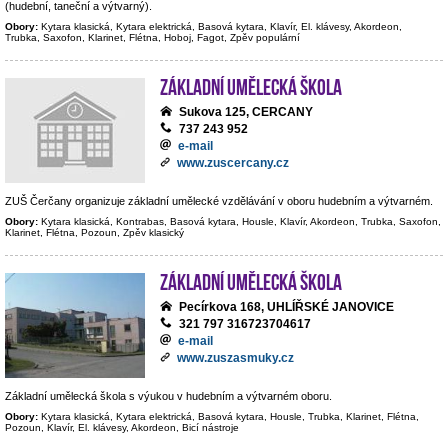
(hudební, taneční a výtvarný).
Obory:
Kytara klasická, Kytara elektrická, Basová kytara, Klavír, El. klávesy, Akordeon,
Trubka, Saxofon, Klarinet, Flétna, Hoboj, Fagot, Zpěv populární
Základní umělecká škola
Sukova 125, CERCANY
737 243 952
e-mail
www.zuscercany.cz
ZUŠ Čerčany organizuje základní umělecké vzdělávání v oboru hudebním a výtvarném.
Obory:
Kytara klasická, Kontrabas, Basová kytara, Housle, Klavír, Akordeon, Trubka, Saxofon,
Klarinet, Flétna, Pozoun, Zpěv klasický
Základní umělecká škola
Pecírkova 168, UHLÍŘSKÉ JANOVICE
321 797 316723704617
e-mail
www.zuszasmuky.cz
Základní umělecká škola s výukou v hudebním a výtvarném oboru.
Obory:
Kytara klasická, Kytara elektrická, Basová kytara, Housle, Trubka, Klarinet, Flétna,
Pozoun, Klavír, El. klávesy, Akordeon, Bicí nástroje