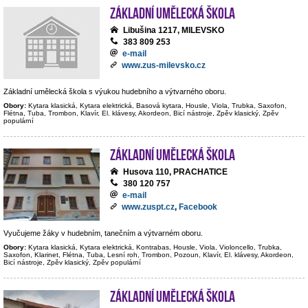
Základní umělecká škola
Libušina 1217, MILEVSKO
383 809 253
e-mail
www.zus-milevsko.cz
Základní umělecká škola s výukou hudebního a výtvarného oboru.
Obory:
Kytara klasická, Kytara elektrická, Basová kytara, Housle, Viola, Trubka, Saxofon,
Flétna, Tuba, Trombon, Klavír, El. klávesy, Akordeon, Bicí nástroje, Zpěv klasický, Zpěv
populární
Základní umělecká škola
Husova 110, PRACHATICE
380 120 757
e-mail
www.zuspt.cz
,
Facebook
Vyučujeme žáky v hudebním, tanečním a výtvarném oboru.
Obory:
Kytara klasická, Kytara elektrická, Kontrabas, Housle, Viola, Violoncello, Trubka,
Saxofon, Klarinet, Flétna, Tuba, Lesní roh, Trombon, Pozoun, Klavír, El. klávesy, Akordeon,
Bicí nástroje, Zpěv klasický, Zpěv populární
Základní umělecká škola