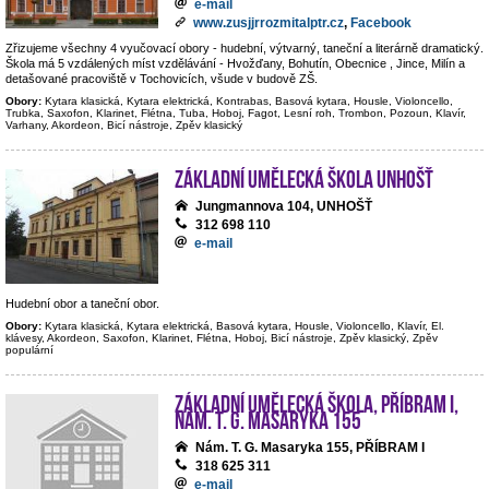
e-mail
www.zusjjrrozmitalptr.cz
,
Facebook
Zřizujeme všechny 4 vyučovací obory - hudební, výtvarný, taneční a literárně dramatický.
Škola má 5 vzdálených míst vzdělávání - Hvožďany, Bohutín, Obecnice , Jince, Milín a
detašované pracoviště v Tochovicích, všude v budově ZŠ.
Obory:
Kytara klasická, Kytara elektrická, Kontrabas, Basová kytara, Housle, Violoncello,
Trubka, Saxofon, Klarinet, Flétna, Tuba, Hoboj, Fagot, Lesní roh, Trombon, Pozoun, Klavír,
Varhany, Akordeon, Bicí nástroje, Zpěv klasický
Základní umělecká škola Unhošť
Jungmannova 104, UNHOŠŤ
312 698 110
e-mail
Hudební obor a taneční obor.
Obory:
Kytara klasická, Kytara elektrická, Basová kytara, Housle, Violoncello, Klavír, El.
klávesy, Akordeon, Saxofon, Klarinet, Flétna, Hoboj, Bicí nástroje, Zpěv klasický, Zpěv
populární
Základní umělecká škola, Příbram I,
nám. T. G. Masaryka 155
Nám. T. G. Masaryka 155, PŘÍBRAM I
318 625 311
e-mail