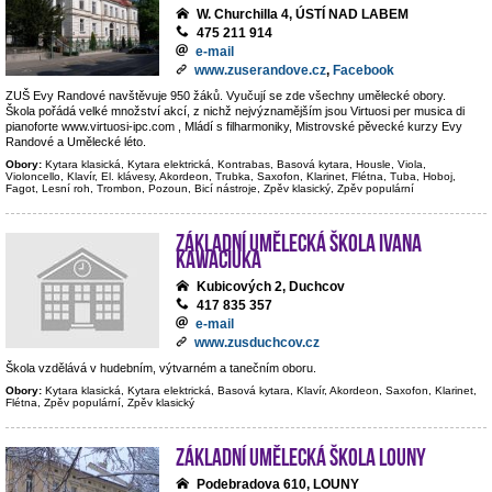
W. Churchilla 4, ÚSTÍ NAD LABEM
475 211 914
e-mail
www.zuserandove.cz
,
Facebook
ZUŠ Evy Randové navštěvuje 950 žáků. Vyučují se zde všechny umělecké obory.
Škola pořádá velké množství akcí, z nichž nejvýznamějším jsou Virtuosi per musica di
pianoforte www.virtuosi-ipc.com , Mládí s filharmoniky, Mistrovské pěvecké kurzy Evy
Randové a Umělecké léto.
Obory:
Kytara klasická, Kytara elektrická, Kontrabas, Basová kytara, Housle, Viola,
Violoncello, Klavír, El. klávesy, Akordeon, Trubka, Saxofon, Klarinet, Flétna, Tuba, Hoboj,
Fagot, Lesní roh, Trombon, Pozoun, Bicí nástroje, Zpěv klasický, Zpěv populární
Základní umělecká škola Ivana
Kawaciuka
Kubicových 2, Duchcov
417 835 357
e-mail
www.zusduchcov.cz
Škola vzdělává v hudebním, výtvarném a tanečním oboru.
Obory:
Kytara klasická, Kytara elektrická, Basová kytara, Klavír, Akordeon, Saxofon, Klarinet,
Flétna, Zpěv populární, Zpěv klasický
Základní umělecká škola Louny
Podebradova 610, LOUNY