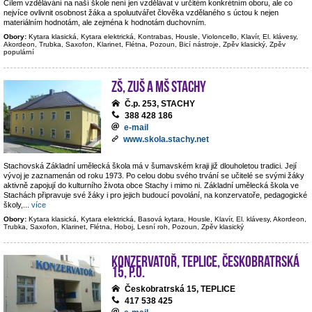
Cílem vzdělávání na naší škole není jen vzdělávat v určitém konkrétním oboru, ale co
nejvíce ovlivnit osobnost žáka a spoluutvářet člověka vzdělaného s úctou k nejen
materiálním hodnotám, ale zejména k hodnotám duchovním.
Obory:
Kytara klasická, Kytara elektrická, Kontrabas, Housle, Violoncello, Klavír, El. klávesy,
Akordeon, Trubka, Saxofon, Klarinet, Flétna, Pozoun, Bicí nástroje, Zpěv klasický, Zpěv
populární
ZŠ, ZUŠ a MŠ Stachy
Č.p. 253, STACHY
388 428 186
e-mail
www.skola.stachy.net
Stachovská Základní umělecká škola má v šumavském kraji již dlouholetou tradici. Její
vývoj je zaznamenán od roku 1973. Po celou dobu svého trvání se učitelé se svými žáky
aktivně zapojují do kulturního života obce Stachy i mimo ni. Základní umělecká škola ve
Stachách připravuje své žáky i pro jejich budoucí povolání, na konzervatoře, pedagogické
školy,
...
více
Obory:
Kytara klasická, Kytara elektrická, Basová kytara, Housle, Klavír, El. klávesy, Akordeon,
Trubka, Saxofon, Klarinet, Flétna, Hoboj, Lesní roh, Pozoun, Zpěv klasický
Konzervatoř, Teplice, Českobratrská
15, p.o.
Českobratrská 15, TEPLICE
417 538 425