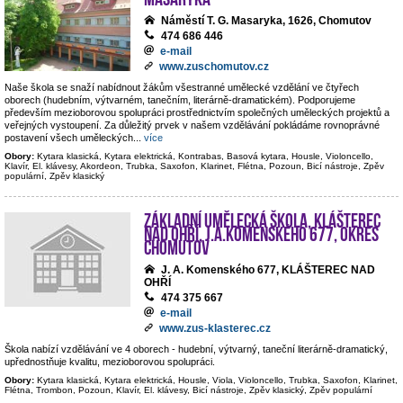
Náměstí T. G. Masaryka, 1626, Chomutov
474 686 446
e-mail
www.zuschomutov.cz
Naše škola se snaží nabídnout žákům všestranné umělecké vzdělání ve čtyřech
oborech (hudebním, výtvarném, tanečním, literárně-dramatickém). Podporujeme
především mezioborovou spolupráci prostřednictvím společných uměleckých projektů a
veřejných vystoupení. Za důležitý prvek v našem vzdělávání pokládáme rovnoprávné
postavení všech uměleckých
...
více
Obory:
Kytara klasická, Kytara elektrická, Kontrabas, Basová kytara, Housle, Violoncello,
Klavír, El. klávesy, Akordeon, Trubka, Saxofon, Klarinet, Flétna, Pozoun, Bicí nástroje, Zpěv
populární, Zpěv klasický
Základní umělecká škola, Klášterec
nad Ohří, J.A.Komenského 677, okres
Chomutov
J. A. Komenského 677, KLÁŠTEREC NAD
OHŘÍ
474 375 667
e-mail
www.zus-klasterec.cz
Škola nabízí vzdělávání ve 4 oborech - hudební, výtvarný, taneční literárně-dramatický,
upřednostňuje kvalitu, mezioborovou spolupráci.
Obory:
Kytara klasická, Kytara elektrická, Housle, Viola, Violoncello, Trubka, Saxofon, Klarinet,
Flétna, Trombon, Pozoun, Klavír, El. klávesy, Bicí nástroje, Zpěv klasický, Zpěv populární