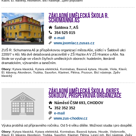
Klavír, El. klávesy, Akordeon, Bicí nástroje, Zpěv populární
Základní umělecká škola R.
Schumanna Aš
Šaldova 7, AŠ
354 525 015
e-mail
www.joomlacz.zusas.cz
ZUŠ R. Schumanna Aš je příspěvkovou organizací města Aše, sídlící v Šaldově ulici
2200/7 v Aši. Má dvě detašovaná pracoviště v ZŠ Hazlov A V ZŠ Hranice u Aše. Na
škole se vyučuje ve všech čtyřech uměleckých oborech: hudebním, literárně
dramatickém, výtvarném a tanečním.
Obory:
Kytara klasická, Kytara elektrická, Kontrabas, Basová kytara, Housle, Viola, Klavír,
El. klávesy, Akordeon, Trubka, Saxofon, Klarinet, Flétna, Pozoun, Bicí nástroje, Zpěv
klasický
Základní umělecká škola, okres
Sokolov, příspěvková organizace
Náměstí ČSM 693, CHODOV
352 352 352
e-mail
www.zus-chodov.cz
Výuka probíhá od přípravného ročníku. Od 5-ti věku dítěte. Možnost studia i pro dospělé.
Obory:
Kytara klasická, Kytara elektrická, Kontrabas, Basová kytara, Housle, Violoncello,
Klavír, El. klávesy, Akordeon, Trubka, Saxofon, Klarinet, Flétna, Lesní roh, Bicí nástroje, Zpěv