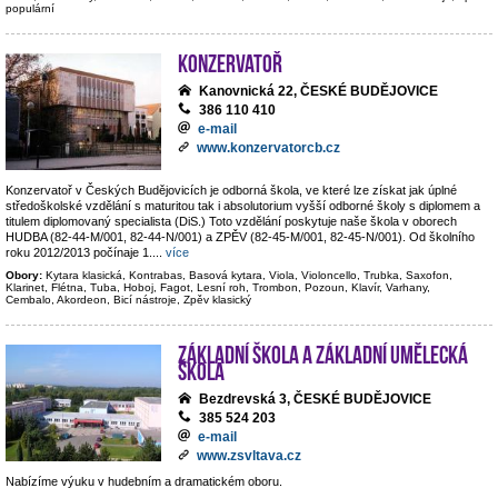
populární
Konzervatoř
Kanovnická 22, ČESKÉ BUDĚJOVICE
386 110 410
e-mail
www.konzervatorcb.cz
Konzervatoř v Českých Budějovicích je odborná škola, ve které lze získat jak úplné
středoškolské vzdělání s maturitou tak i absolutorium vyšší odborné školy s diplomem a
titulem diplomovaný specialista (DiS.) Toto vzdělání poskytuje naše škola v oborech
HUDBA (82-44-M/001, 82-44-N/001) a ZPĚV (82-45-M/001, 82-45-N/001). Od školního
roku 2012/2013 počínaje 1.
...
více
Obory:
Kytara klasická, Kontrabas, Basová kytara, Viola, Violoncello, Trubka, Saxofon,
Klarinet, Flétna, Tuba, Hoboj, Fagot, Lesní roh, Trombon, Pozoun, Klavír, Varhany,
Cembalo, Akordeon, Bicí nástroje, Zpěv klasický
Základní škola a základní umělecká
škola
Bezdrevská 3, ČESKÉ BUDĚJOVICE
385 524 203
e-mail
www.zsvltava.cz
Nabízíme výuku v hudebním a dramatickém oboru.