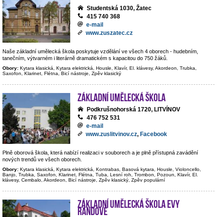
Studentská 1030, Žatec
415 740 368
e-mail
www.zuszatec.cz
Naše základní umělecká škola poskytuje vzdělání ve všech 4 oborech - hudebním,
tanečním, výtvarném i literárně dramatickém s kapacitou do 750 žáků.
Obory:
Kytara klasická, Kytara elektrická, Housle, Klavír, El. klávesy, Akordeon, Trubka,
Saxofon, Klarinet, Flétna, Bicí nástroje, Zpěv klasický
Základní umělecká škola
Podkrušnohorská 1720, LITVÍNOV
476 752 531
e-mail
www.zuslitvinov.cz
,
Facebook
Plně oborová škola, která nabízí realizaci v souborech a je plně přístupná zavádění
nových trendů ve všech oborech.
Obory:
Kytara klasická, Kytara elektrická, Kontrabas, Basová kytara, Housle, Violoncello,
Banjo, Trubka, Saxofon, Klarinet, Flétna, Tuba, Lesní roh, Trombon, Pozoun, Klavír, El.
klávesy, Cembalo, Akordeon, Bicí nástroje, Zpěv klasický, Zpěv populární
Základní umělecká škola Evy
Randové