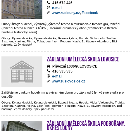
415 672 446
e-mail
www.zuslouny.cz
,
Facebook
Obory školy: hudební, výtvarný(výtvarná tvorba a multimédia a fotodesign), taneční
(taneční tvorba a tanec s hůlkou), literárně dramatický obor (dramatická a literární
tvorba a historický šerm)
Obory:
Kytara klasická, Kytara elektrická, Basová kytara, Housle, Violoncello, Trubka,
Saxofon, Klarinet, Flétna, Tuba, Lesní roh, Pozoun, Klavír, El. klávesy, Akordeon, Bicí
nástroje, Zpěv klasický
Základní umělecká škola Lovosice
Přívozní 1036/9, LOVOSICE
416 535 535
e-mail
www.zuslovosice.cz
Zajišťujeme výuku v hudebním a výtvarném oboru pro žáky od 5 let, včetně studia pro
dospělé.
Obory:
Kytara klasická, Kytara elektrická, Basová kytara, Housle, Viola, Violoncello, Trubka,
Saxofon, Klarinet, Flétna, Lesní roh, Trombon, Pozoun, Klavír, El. klávesy, Akordeon, Bicí
nástroje, Zpěv klasický, Zpěv populární
Základní umělecká škola Podbořany,
okres Louny