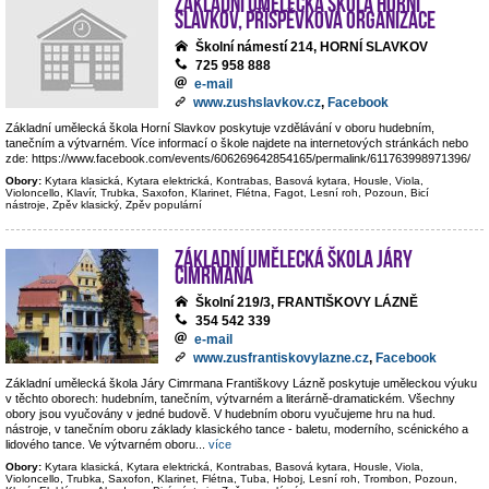
Základní umělecká škola Horní
Slavkov, příspěvková organizace
Školní námestí 214, HORNÍ SLAVKOV
725 958 888
e-mail
www.zushslavkov.cz
,
Facebook
Základní umělecká škola Horní Slavkov poskytuje vzdělávání v oboru hudebním,
tanečním a výtvarném. Více informací o škole najdete na internetových stránkách nebo
zde: https://www.facebook.com/events/606269642854165/permalink/611763998971396/
Obory:
Kytara klasická, Kytara elektrická, Kontrabas, Basová kytara, Housle, Viola,
Violoncello, Klavír, Trubka, Saxofon, Klarinet, Flétna, Fagot, Lesní roh, Pozoun, Bicí
nástroje, Zpěv klasický, Zpěv populární
Základní umělecká škola Járy
Cimrmana
Školní 219/3, FRANTIŠKOVY LÁZNĚ
354 542 339
e-mail
www.zusfrantiskovylazne.cz
,
Facebook
Základní umělecká škola Járy Cimrmana Františkovy Lázně poskytuje uměleckou výuku
v těchto oborech: hudebním, tanečním, výtvarném a literárně-dramatickém. Všechny
obory jsou vyučovány v jedné budově. V hudebním oboru vyučujeme hru na hud.
nástroje, v tanečním oboru základy klasického tance - baletu, moderního, scénického a
lidového tance. Ve výtvarném oboru
...
více
Obory:
Kytara klasická, Kytara elektrická, Kontrabas, Basová kytara, Housle, Viola,
Violoncello, Trubka, Saxofon, Klarinet, Flétna, Tuba, Hoboj, Lesní roh, Trombon, Pozoun,