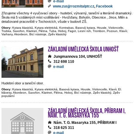
e-mail
www.zusjjrrozmitalptr.cz
,
Facebook
Zřizujeme všechny 4 vyučovací obory - hudební, výtvarný, taneční a literárně dramatický.
Škola má 5 vzdálených míst vzdělávání - Hvožďany, Bohutín, Obecnice , Jince, Milín a
detašované pracoviště v Tochovicích, všude v budově ZŠ.
Obory:
Kytara klasická, Kytara elektrická, Kontrabas, Basová kytara, Housle, Violoncello,
Trubka, Saxofon, Klarinet, Flétna, Tuba, Hoboj, Fagot, Lesní roh, Trombon, Pozoun, Klavír,
Varhany, Akordeon, Bicí nástroje, Zpěv klasický
Základní umělecká škola Unhošť
Jungmannova 104, UNHOŠŤ
312 698 110
e-mail
Hudební obor a taneční obor.
Obory:
Kytara klasická, Kytara elektrická, Basová kytara, Housle, Violoncello, Klavír, El.
klávesy, Akordeon, Saxofon, Klarinet, Flétna, Hoboj, Bicí nástroje, Zpěv klasický, Zpěv
populární
Základní umělecká škola, Příbram I,
nám. T. G. Masaryka 155
Nám. T. G. Masaryka 155, PŘÍBRAM I
318 625 311
e-mail