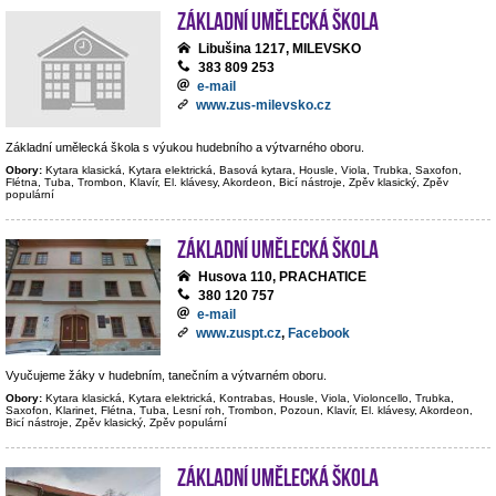
Základní umělecká škola
Libušina 1217, MILEVSKO
383 809 253
e-mail
www.zus-milevsko.cz
Základní umělecká škola s výukou hudebního a výtvarného oboru.
Obory:
Kytara klasická, Kytara elektrická, Basová kytara, Housle, Viola, Trubka, Saxofon,
Flétna, Tuba, Trombon, Klavír, El. klávesy, Akordeon, Bicí nástroje, Zpěv klasický, Zpěv
populární
Základní umělecká škola
Husova 110, PRACHATICE
380 120 757
e-mail
www.zuspt.cz
,
Facebook
Vyučujeme žáky v hudebním, tanečním a výtvarném oboru.
Obory:
Kytara klasická, Kytara elektrická, Kontrabas, Housle, Viola, Violoncello, Trubka,
Saxofon, Klarinet, Flétna, Tuba, Lesní roh, Trombon, Pozoun, Klavír, El. klávesy, Akordeon,
Bicí nástroje, Zpěv klasický, Zpěv populární
Základní umělecká škola