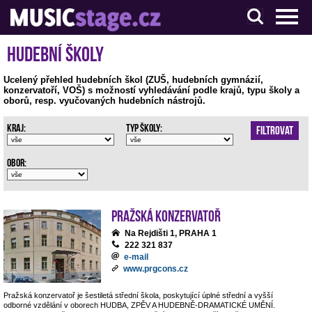
S muzikanty pro muzikanty
Hudební školy
Ucelený přehled hudebních škol (ZUŠ, hudebních gymnázií,
konzervatoří, VOŠ) s možností vyhledávání podle krajů, typu školy a
oborů, resp. vyučovaných hudebních nástrojů.
Kraj:
Typ školy:
Filtrovat
Obor:
Pražská konzervatoř
Na Rejdišti 1, PRAHA 1
222 321 837
e-mail
www.prgcons.cz
Pražská konzervatoř je šestiletá střední škola, poskytující úplné střední a vyšší
odborné vzdělání v oborech HUDBA, ZPĚV A HUDEBNĚ-DRAMATICKÉ UMĚNÍ.