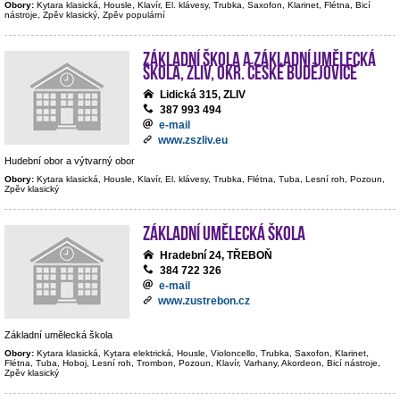
Obory:
Kytara klasická, Housle, Klavír, El. klávesy, Trubka, Saxofon, Klarinet, Flétna, Bicí
nástroje, Zpěv klasický, Zpěv populární
Základní škola a Základní umělecká
škola, Zliv, okr. České Budějovice
Lidická 315, ZLIV
387 993 494
e-mail
www.zszliv.eu
Hudební obor a výtvarný obor
Obory:
Kytara klasická, Housle, Klavír, El. klávesy, Trubka, Flétna, Tuba, Lesní roh, Pozoun,
Zpěv klasický
Základní umělecká škola
Hradební 24, TŘEBOŇ
384 722 326
e-mail
www.zustrebon.cz
Základní umělecká škola
Obory:
Kytara klasická, Kytara elektrická, Housle, Violoncello, Trubka, Saxofon, Klarinet,
Flétna, Tuba, Hoboj, Lesní roh, Trombon, Pozoun, Klavír, Varhany, Akordeon, Bicí nástroje,
Zpěv klasický