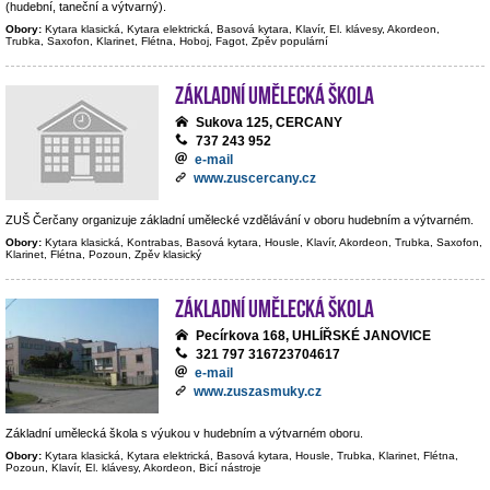
(hudební, taneční a výtvarný).
Obory:
Kytara klasická, Kytara elektrická, Basová kytara, Klavír, El. klávesy, Akordeon,
Trubka, Saxofon, Klarinet, Flétna, Hoboj, Fagot, Zpěv populární
Základní umělecká škola
Sukova 125, CERCANY
737 243 952
e-mail
www.zuscercany.cz
ZUŠ Čerčany organizuje základní umělecké vzdělávání v oboru hudebním a výtvarném.
Obory:
Kytara klasická, Kontrabas, Basová kytara, Housle, Klavír, Akordeon, Trubka, Saxofon,
Klarinet, Flétna, Pozoun, Zpěv klasický
Základní umělecká škola
Pecírkova 168, UHLÍŘSKÉ JANOVICE
321 797 316723704617
e-mail
www.zuszasmuky.cz
Základní umělecká škola s výukou v hudebním a výtvarném oboru.
Obory:
Kytara klasická, Kytara elektrická, Basová kytara, Housle, Trubka, Klarinet, Flétna,
Pozoun, Klavír, El. klávesy, Akordeon, Bicí nástroje