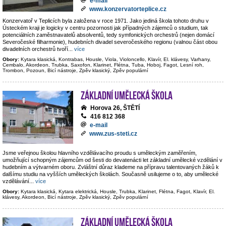
e-mail
www.konzervatorteplice.cz
Konzervatoř v Teplicích byla založena v roce 1971. Jako jediná škola tohoto druhu v
Ústeckém kraji je logicky v centru pozornosti jak případných zájemců o studium, tak
potenciálních zaměstnavatelů absolventů, tedy symfonických orchestrů (nejen domácí
Severočeské filharmonie), hudebních divadel severočeského regionu (valnou část obou
divadelních orchestrů tvoří
...
více
Obory:
Kytara klasická, Kontrabas, Housle, Viola, Violoncello, Klavír, El. klávesy, Varhany,
Cembalo, Akordeon, Trubka, Saxofon, Klarinet, Flétna, Tuba, Hoboj, Fagot, Lesní roh,
Trombon, Pozoun, Bicí nástroje, Zpěv klasický, Zpěv populární
Základní umělecká škola
Horova 26, ŠTĚTÍ
416 812 368
e-mail
www.zus-steti.cz
Jsme veřejnou školou hlavního vzdělávacího proudu s uměleckým zaměřením,
umožňující schopným zájemcům od šesti do devatenácti let základní umělecké vzdělání v
hudebním a výtvarném oboru. Zvláštní důraz klademe na přípravu talentovaných žáků k
dalšímu studiu na vyšších uměleckých školách. Současně usilujeme o to, aby umělecké
vzdělávání
...
více
Obory:
Kytara klasická, Kytara elektrická, Housle, Trubka, Klarinet, Flétna, Fagot, Klavír, El.
klávesy, Akordeon, Bicí nástroje, Zpěv klasický, Zpěv populární
Základní umělecká škola