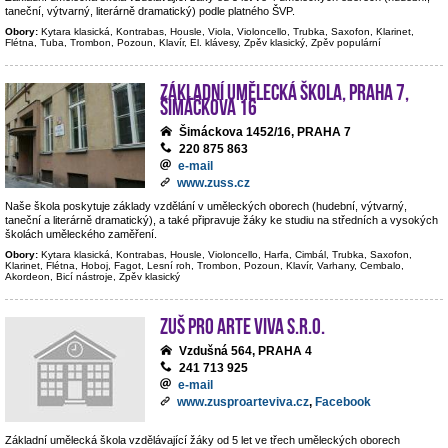
taneční, výtvarný, literárně dramatický) podle platného ŠVP.
Obory:
Kytara klasická, Kontrabas, Housle, Viola, Violoncello, Trubka, Saxofon, Klarinet,
Flétna, Tuba, Trombon, Pozoun, Klavír, El. klávesy, Zpěv klasický, Zpěv populární
Základní umělecká škola, Praha 7,
Šimáčkova 16
Šimáckova 1452/16, PRAHA 7
220 875 863
e-mail
www.zuss.cz
Naše škola poskytuje základy vzdělání v uměleckých oborech (hudební, výtvarný,
taneční a literárně dramatický), a také připravuje žáky ke studiu na středních a vysokých
školách uměleckého zaměření.
Obory:
Kytara klasická, Kontrabas, Housle, Violoncello, Harfa, Cimbál, Trubka, Saxofon,
Klarinet, Flétna, Hoboj, Fagot, Lesní roh, Trombon, Pozoun, Klavír, Varhany, Cembalo,
Akordeon, Bicí nástroje, Zpěv klasický
ZUŠ PRO ARTE VIVA s.r.o.
Vzdušná 564, PRAHA 4
241 713 925
e-mail
www.zusproarteviva.cz
,
Facebook
Základní umělecká škola vzdělávající žáky od 5 let ve třech uměleckých oborech