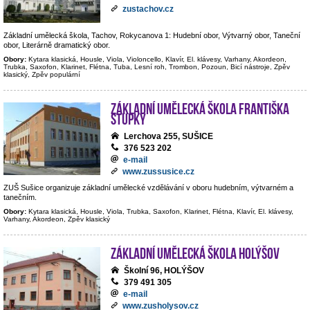
zustachov.cz
Základní umělecká škola, Tachov, Rokycanova 1: Hudební obor, Výtvarný obor, Taneční
obor, Literárně dramatický obor.
Obory:
Kytara klasická, Housle, Viola, Violoncello, Klavír, El. klávesy, Varhany, Akordeon,
Trubka, Saxofon, Klarinet, Flétna, Tuba, Lesní roh, Trombon, Pozoun, Bicí nástroje, Zpěv
klasický, Zpěv populární
Základní umělecká škola Františka
Stupky
Lerchova 255, SUŠICE
376 523 202
e-mail
www.zussusice.cz
ZUŠ Sušice organizuje základní umělecké vzdělávání v oboru hudebním, výtvarném a
tanečním.
Obory:
Kytara klasická, Housle, Viola, Trubka, Saxofon, Klarinet, Flétna, Klavír, El. klávesy,
Varhany, Akordeon, Zpěv klasický
Základní umělecká škola Holýšov
Školní 96, HOLÝŠOV
379 491 305
e-mail
www.zusholysov.cz