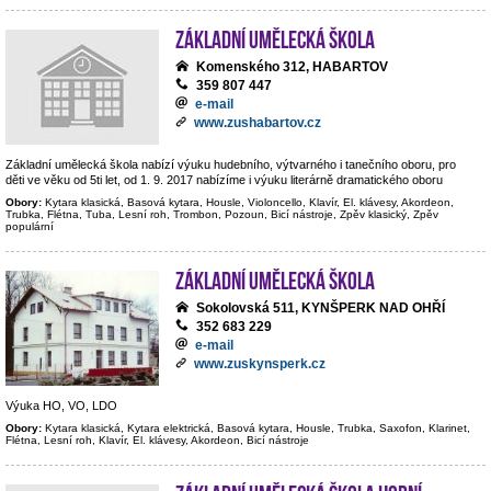
Základní umělecká škola
Komenského 312, HABARTOV
359 807 447
e-mail
www.zushabartov.cz
Základní umělecká škola nabízí výuku hudebního, výtvarného i tanečního oboru, pro
děti ve věku od 5ti let, od 1. 9. 2017 nabízíme i výuku literárně dramatického oboru
Obory:
Kytara klasická, Basová kytara, Housle, Violoncello, Klavír, El. klávesy, Akordeon,
Trubka, Flétna, Tuba, Lesní roh, Trombon, Pozoun, Bicí nástroje, Zpěv klasický, Zpěv
populární
Základní umělecká škola
Sokolovská 511, KYNŠPERK NAD OHŘÍ
352 683 229
e-mail
www.zuskynsperk.cz
Výuka HO, VO, LDO
Obory:
Kytara klasická, Kytara elektrická, Basová kytara, Housle, Trubka, Saxofon, Klarinet,
Flétna, Lesní roh, Klavír, El. klávesy, Akordeon, Bicí nástroje