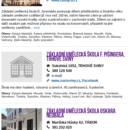
www.zusbjcb.cz
Základní umělecká škola B. Jeremiáše poskytuje dětem předškolního a školního věku
základní umělecké vzdělání již více než 100 let, naším hlavním cílem je udržení
dosavadní vysoké kvality výuky a pokračování v zachování tradic. Dětem se zájmem o
další studium pak možnost přípravy ke studiu na konzervatoři, případně na jiné
umělecky zaměřené
...
více
Obory:
Kytara klasická, Kytara elektrická, Kontrabas, Basová kytara, Housle, Viola,
Violoncello, Trubka, Saxofon, Klarinet, Flétna, Hoboj, Fagot, Lesní roh, Klavír, El. klávesy,
Varhany, Zpěv klasický, Zpěv populární
Základní umělecká škola F. Pišingera,
Trhové Sviny
Sokolská 1052, TRHOVÉ SVINY
380 120 540
e-mail
www.zustsviny.cz
,
Facebook
Škola má obor hudební, výtvarný a taneční. 40 zaměstnanců, 9 poboček.
Obory:
Kytara klasická, Housle, Viola, Violoncello, Klavír, El. klávesy, Varhany, Cembalo,
Akordeon, Trubka, Saxofon, Klarinet, Flétna, Hoboj, Lesní roh, Bicí nástroje, Zpěv klasický
Základní umělecká škola Oskara
Nedbala
Martínka Húsky 62, TÁBOR
381 252 025