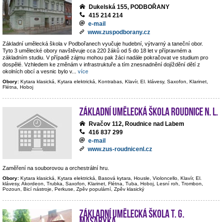
Dukelská 155, PODBOŘANY
415 214 214
e-mail
www.zuspodborany.cz
Základní umělecká škola v Podbořanech vyučuje hudební, výtvarný a taneční obor.
Tyto 3 umělecké obory navštěvuje cca 220 žáků od 5 do 18 let v přípravném a
základním studiu. V případě zájmu mohou pak žáci nadále pokračovat ve studium pro
dospělé. Vzhledem ke změnám v infrastruktuře a tím znesnadnění dojíždění dětí z
okolních obcí a vesnic bylo v
...
více
Obory:
Kytara klasická, Kytara elektrická, Kontrabas, Klavír, El. klávesy, Saxofon, Klarinet,
Flétna, Hoboj
Základní umělecká škola Roudnice n. L.
Rvačov 112, Roudnice nad Labem
416 837 299
e-mail
www.zus-roudnicenl.cz
Zaměření na souborovou a orchestrální hru.
Obory:
Kytara klasická, Kytara elektrická, Basová kytara, Housle, Violoncello, Klavír, El.
klávesy, Akordeon, Trubka, Saxofon, Klarinet, Flétna, Tuba, Hoboj, Lesní roh, Trombon,
Pozoun, Bicí nástroje, Perkuse, Zpěv populární, Zpěv klasický
Základní umělecká škola T. G.
Masaryka