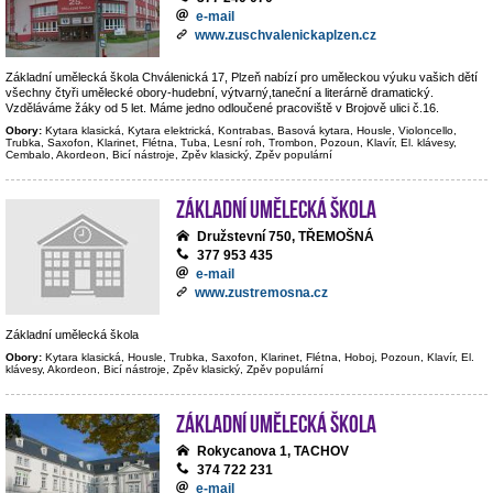
e-mail
www.zuschvalenickaplzen.cz
Základní umělecká škola Chválenická 17, Plzeň nabízí pro uměleckou výuku vašich dětí
všechny čtyři umělecké obory-hudební, výtvarný,taneční a literárně dramatický.
Vzděláváme žáky od 5 let. Máme jedno odloučené pracoviště v Brojově ulici č.16.
Obory:
Kytara klasická, Kytara elektrická, Kontrabas, Basová kytara, Housle, Violoncello,
Trubka, Saxofon, Klarinet, Flétna, Tuba, Lesní roh, Trombon, Pozoun, Klavír, El. klávesy,
Cembalo, Akordeon, Bicí nástroje, Zpěv klasický, Zpěv populární
Základní umělecká škola
Družstevní 750, TŘEMOŠNÁ
377 953 435
e-mail
www.zustremosna.cz
Základní umělecká škola
Obory:
Kytara klasická, Housle, Trubka, Saxofon, Klarinet, Flétna, Hoboj, Pozoun, Klavír, El.
klávesy, Akordeon, Bicí nástroje, Zpěv klasický, Zpěv populární
Základní umělecká škola
Rokycanova 1, TACHOV
374 722 231
e-mail