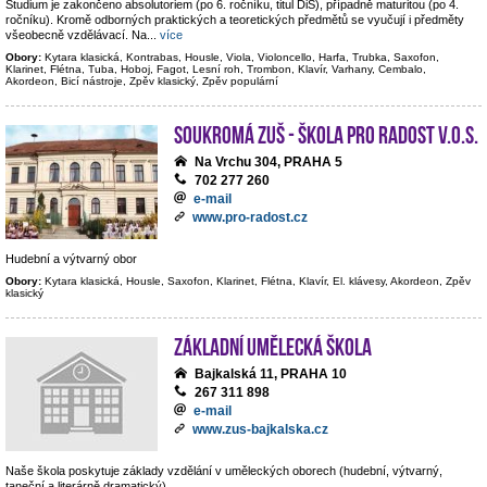
Studium je zakončeno absolutoriem (po 6. ročníku, titul DiS), případně maturitou (po 4.
ročníku). Kromě odborných praktických a teoretických předmětů se vyučují i předměty
všeobecně vzdělávací. Na
...
více
Obory:
Kytara klasická, Kontrabas, Housle, Viola, Violoncello, Harfa, Trubka, Saxofon,
Klarinet, Flétna, Tuba, Hoboj, Fagot, Lesní roh, Trombon, Klavír, Varhany, Cembalo,
Akordeon, Bicí nástroje, Zpěv klasický, Zpěv populární
Soukromá ZUŠ - Škola pro radost v.o.s.
Na Vrchu 304, PRAHA 5
702 277 260
e-mail
www.pro-radost.cz
Hudební a výtvarný obor
Obory:
Kytara klasická, Housle, Saxofon, Klarinet, Flétna, Klavír, El. klávesy, Akordeon, Zpěv
klasický
Základní umělecká škola
Bajkalská 11, PRAHA 10
267 311 898
e-mail
www.zus-bajkalska.cz
Naše škola poskytuje základy vzdělání v uměleckých oborech (hudební, výtvarný,
taneční a literárně dramatický).