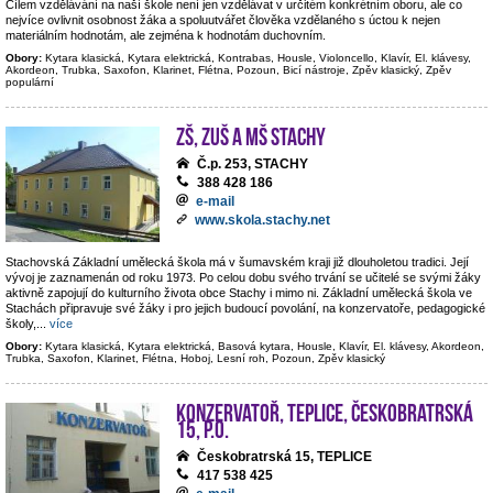
Cílem vzdělávání na naší škole není jen vzdělávat v určitém konkrétním oboru, ale co
nejvíce ovlivnit osobnost žáka a spoluutvářet člověka vzdělaného s úctou k nejen
materiálním hodnotám, ale zejména k hodnotám duchovním.
Obory:
Kytara klasická, Kytara elektrická, Kontrabas, Housle, Violoncello, Klavír, El. klávesy,
Akordeon, Trubka, Saxofon, Klarinet, Flétna, Pozoun, Bicí nástroje, Zpěv klasický, Zpěv
populární
ZŠ, ZUŠ a MŠ Stachy
Č.p. 253, STACHY
388 428 186
e-mail
www.skola.stachy.net
Stachovská Základní umělecká škola má v šumavském kraji již dlouholetou tradici. Její
vývoj je zaznamenán od roku 1973. Po celou dobu svého trvání se učitelé se svými žáky
aktivně zapojují do kulturního života obce Stachy i mimo ni. Základní umělecká škola ve
Stachách připravuje své žáky i pro jejich budoucí povolání, na konzervatoře, pedagogické
školy,
...
více
Obory:
Kytara klasická, Kytara elektrická, Basová kytara, Housle, Klavír, El. klávesy, Akordeon,
Trubka, Saxofon, Klarinet, Flétna, Hoboj, Lesní roh, Pozoun, Zpěv klasický
Konzervatoř, Teplice, Českobratrská
15, p.o.
Českobratrská 15, TEPLICE
417 538 425