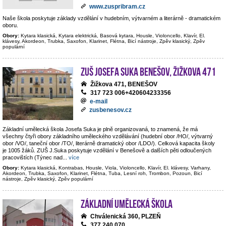
www.zuspribram.cz
Naše škola poskytuje základy vzdělání v hudebním, výtvarném a literárně - dramatickém
oboru.
Obory:
Kytara klasická, Kytara elektrická, Basová kytara, Housle, Violoncello, Klavír, El.
klávesy, Akordeon, Trubka, Saxofon, Klarinet, Flétna, Bicí nástroje, Zpěv klasický, Zpěv
populární
ZUŠ Josefa Suka Benešov, Žižkova 471
Žižkova 471, BENEŠOV
317 723 006+420604233356
e-mail
zusbenesov.cz
Základní umělecká škola Josefa Suka je plně organizovaná, to znamená, že má
všechny čtyři obory základního uměleckého vzdělávání (hudební obor /HO/, výtvarný
obor /VO/, taneční obor /TO/, literárně dramatický obor /LDO/). Celková kapacita školy
je 1005 žáků. ZUŠ J.Suka poskytuje vzdělání v Benešově a dalších pěti odloučených
pracovištích (Týnec nad
...
více
Obory:
Kytara klasická, Kontrabas, Housle, Viola, Violoncello, Klavír, El. klávesy, Varhany,
Akordeon, Trubka, Saxofon, Klarinet, Flétna, Tuba, Lesní roh, Trombon, Pozoun, Bicí
nástroje, Zpěv klasický, Zpěv populární
Základní umělecká škola
Chválenická 360, PLZEŇ
377 240 070