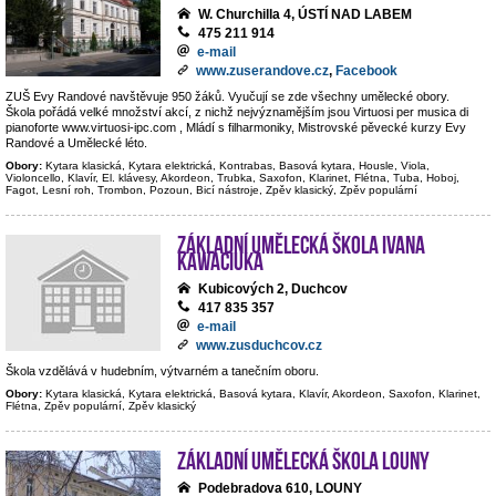
W. Churchilla 4, ÚSTÍ NAD LABEM
475 211 914
e-mail
www.zuserandove.cz
,
Facebook
ZUŠ Evy Randové navštěvuje 950 žáků. Vyučují se zde všechny umělecké obory.
Škola pořádá velké množství akcí, z nichž nejvýznamějším jsou Virtuosi per musica di
pianoforte www.virtuosi-ipc.com , Mládí s filharmoniky, Mistrovské pěvecké kurzy Evy
Randové a Umělecké léto.
Obory:
Kytara klasická, Kytara elektrická, Kontrabas, Basová kytara, Housle, Viola,
Violoncello, Klavír, El. klávesy, Akordeon, Trubka, Saxofon, Klarinet, Flétna, Tuba, Hoboj,
Fagot, Lesní roh, Trombon, Pozoun, Bicí nástroje, Zpěv klasický, Zpěv populární
Základní umělecká škola Ivana
Kawaciuka
Kubicových 2, Duchcov
417 835 357
e-mail
www.zusduchcov.cz
Škola vzdělává v hudebním, výtvarném a tanečním oboru.
Obory:
Kytara klasická, Kytara elektrická, Basová kytara, Klavír, Akordeon, Saxofon, Klarinet,
Flétna, Zpěv populární, Zpěv klasický
Základní umělecká škola Louny
Podebradova 610, LOUNY