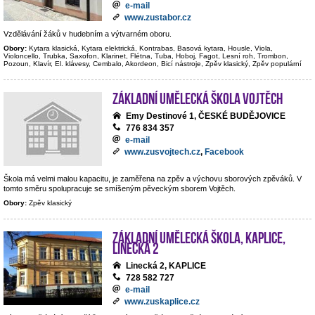
e-mail
www.zustabor.cz
Vzdělávání žáků v hudebním a výtvarném oboru.
Obory:
Kytara klasická, Kytara elektrická, Kontrabas, Basová kytara, Housle, Viola,
Violoncello, Trubka, Saxofon, Klarinet, Flétna, Tuba, Hoboj, Fagot, Lesní roh, Trombon,
Pozoun, Klavír, El. klávesy, Cembalo, Akordeon, Bicí nástroje, Zpěv klasický, Zpěv populární
Základní umělecká škola Vojtěch
Emy Destinové 1, ČESKÉ BUDĚJOVICE
776 834 357
e-mail
www.zusvojtech.cz
,
Facebook
Škola má velmi malou kapacitu, je zaměřena na zpěv a výchovu sborových zpěváků. V
tomto směru spolupracuje se smíšeným pěveckým sborem Vojtěch.
Obory:
Zpěv klasický
Základní umělecká škola, Kaplice,
Linecká 2
Linecká 2, KAPLICE
728 582 727
e-mail
www.zuskaplice.cz