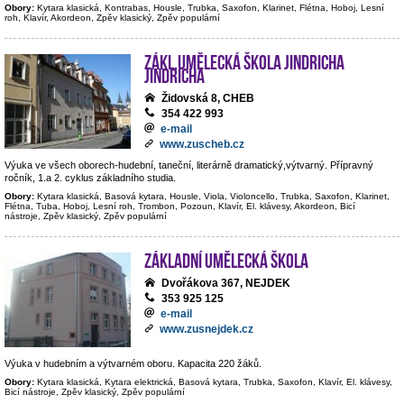
Obory:
Kytara klasická, Kontrabas, Housle, Trubka, Saxofon, Klarinet, Flétna, Hoboj, Lesní
roh, Klavír, Akordeon, Zpěv klasický, Zpěv populární
Zákl.umělecká škola Jindricha
Jindricha
Židovská 8, CHEB
354 422 993
e-mail
www.zuscheb.cz
Výuka ve všech oborech-hudební, taneční, literárně dramatický,výtvarný. Přípravný
ročník, 1.a 2. cyklus základního studia.
Obory:
Kytara klasická, Basová kytara, Housle, Viola, Violoncello, Trubka, Saxofon, Klarinet,
Flétna, Tuba, Hoboj, Lesní roh, Trombon, Pozoun, Klavír, El. klávesy, Akordeon, Bicí
nástroje, Zpěv klasický, Zpěv populární
Základní umělecká škola
Dvořákova 367, NEJDEK
353 925 125
e-mail
www.zusnejdek.cz
Výuka v hudebním a výtvarném oboru. Kapacita 220 žáků.
Obory:
Kytara klasická, Kytara elektrická, Basová kytara, Trubka, Saxofon, Klavír, El. klávesy,
Bicí nástroje, Zpěv klasický, Zpěv populární