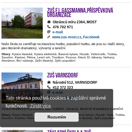
ZUŠ F.L.Gassmanna,příspěvková
organizace
Obránců míru 2364, MOST
476 702 971
e-mail
www.zus-most.cz
,
Facebook
Naše škola se zaměřuje na klasickou hudbu, populární hudbu, ale jsou tu i další obory,
jako literárně-dramatický, výtvarný a taneční.
Obory:
Kytara klasická, Kytara elektrická, Basová kytara, Housle, Violoncello, Trubka,
Saxofon, Klarinet, Flétna, Lesní roh, Trombon, Pozoun, Klavír, El. klávesy, Varhany,
Akordeon, Bicí nástroje, Zpěv klasický, Zpěv populární
ZUŠ Varnsdorf
Národní 512, VARNSDORF
412 372 323
e-mail
www.zusvarnsdorf.cz
Tato stránka používá cookies k zajištění správné
funkčnosti.
Zjistit více
Výuka uměleckých předmětů; obor hudební, výtvarný, literárně-dramatický a taneční.
Obory:
Kytara klasická, Kytara elektrická, Kontrabas, Basová kytara, Housle, Viola, Trubka,
Rozumím
Saxofon, Klarinet, Flétna, Hoboj, Klavír, Bicí nástroje, Zpěv klasický, Zpěv populární