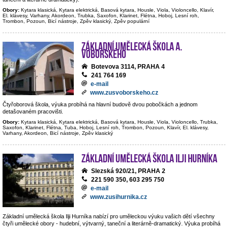
Obory:
Kytara klasická, Kytara elektrická, Basová kytara, Housle, Viola, Violoncello, Klavír,
El. klávesy, Varhany, Akordeon, Trubka, Saxofon, Klarinet, Flétna, Hoboj, Lesní roh,
Trombon, Pozoun, Bicí nástroje, Zpěv klasický, Zpěv populární
Základní umělecká škola A.
Voborského
Botevova 3114, PRAHA 4
241 764 169
e-mail
www.zusvoborskeho.cz
Čtyřoborová škola, výuka probíhá na hlavní budově dvou pobočkách a jednom
detašovaném pracovišti.
Obory:
Kytara klasická, Kytara elektrická, Basová kytara, Housle, Viola, Violoncello, Trubka,
Saxofon, Klarinet, Flétna, Tuba, Hoboj, Lesní roh, Trombon, Pozoun, Klavír, El. klávesy,
Varhany, Akordeon, Bicí nástroje, Zpěv klasický
Základní umělecká škola Ilji Hurníka
Slezská 920/21, PRAHA 2
221 590 350, 603 295 750
e-mail
www.zusihurnika.cz
Základní umělecká škola Ilji Hurníka nabízí pro uměleckou výuku vašich dětí všechny
čtyři umělecké obory - hudební, výtvarný, taneční a literárně-dramatický. Výuka probíhá