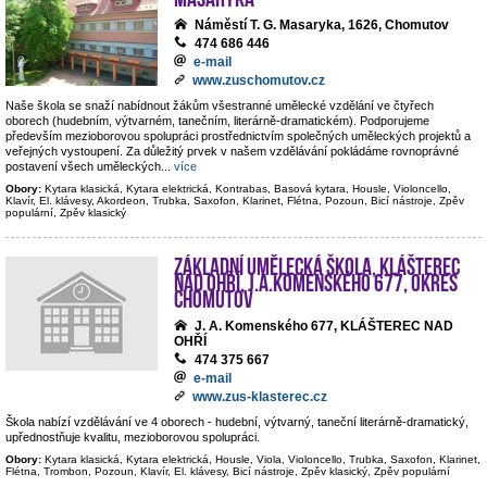
Náměstí T. G. Masaryka, 1626, Chomutov
474 686 446
e-mail
www.zuschomutov.cz
Naše škola se snaží nabídnout žákům všestranné umělecké vzdělání ve čtyřech
oborech (hudebním, výtvarném, tanečním, literárně-dramatickém). Podporujeme
především mezioborovou spolupráci prostřednictvím společných uměleckých projektů a
veřejných vystoupení. Za důležitý prvek v našem vzdělávání pokládáme rovnoprávné
postavení všech uměleckých
...
více
Obory:
Kytara klasická, Kytara elektrická, Kontrabas, Basová kytara, Housle, Violoncello,
Klavír, El. klávesy, Akordeon, Trubka, Saxofon, Klarinet, Flétna, Pozoun, Bicí nástroje, Zpěv
populární, Zpěv klasický
Základní umělecká škola, Klášterec
nad Ohří, J.A.Komenského 677, okres
Chomutov
J. A. Komenského 677, KLÁŠTEREC NAD
OHŘÍ
474 375 667
e-mail
www.zus-klasterec.cz
Škola nabízí vzdělávání ve 4 oborech - hudební, výtvarný, taneční literárně-dramatický,
upřednostňuje kvalitu, mezioborovou spolupráci.
Obory:
Kytara klasická, Kytara elektrická, Housle, Viola, Violoncello, Trubka, Saxofon, Klarinet,
Flétna, Trombon, Pozoun, Klavír, El. klávesy, Bicí nástroje, Zpěv klasický, Zpěv populární