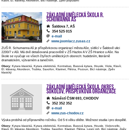
Klavír, El. klávesy, Akordeon, Bicí nástroje, Zpěv populární
Základní umělecká škola R.
Schumanna Aš
Šaldova 7, AŠ
354 525 015
e-mail
www.joomlacz.zusas.cz
ZUŠ R. Schumanna Aš je příspěvkovou organizací města Aše, sídlící v Šaldově ulici
2200/7 v Aši. Má dvě detašovaná pracoviště v ZŠ Hazlov A V ZŠ Hranice u Aše. Na
škole se vyučuje ve všech čtyřech uměleckých oborech: hudebním, literárně
dramatickém, výtvarném a tanečním.
Obory:
Kytara klasická, Kytara elektrická, Kontrabas, Basová kytara, Housle, Viola, Klavír,
El. klávesy, Akordeon, Trubka, Saxofon, Klarinet, Flétna, Pozoun, Bicí nástroje, Zpěv
klasický
Základní umělecká škola, okres
Sokolov, příspěvková organizace
Náměstí ČSM 693, CHODOV
352 352 352
e-mail
www.zus-chodov.cz
Výuka probíhá od přípravného ročníku. Od 5-ti věku dítěte. Možnost studia i pro dospělé.
Obory:
Kytara klasická, Kytara elektrická, Kontrabas, Basová kytara, Housle, Violoncello,
Klavír, El. klávesy, Akordeon, Trubka, Saxofon, Klarinet, Flétna, Lesní roh, Bicí nástroje, Zpěv