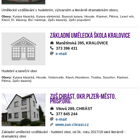
Umělecké vzdělávání v hudebním, výtvarném a literárně-dramatickém oboru.
Obory:
Kytara klasická, Kytara elektrická, Basová kytara, Housle, Klarinet, Flétna, Lesní roh,
Klavír, El. klávesy, Bicí nástroje, Zpěv klasický, Zpěv populární
Základní umělecká škola Kralovice
Manětínská 395, KRALOVICE
373 396 431
e-mail
Hudební a taneční obor
Obory:
Kytara klasická, Housle, Violoncello, Klavír, Akordeon, Trubka, Saxofon, Klarinet,
Flétna, Zpěv klasický
ZUŠ Chrást, okr.Plzeň-město,
přísp.org.
Vilová 289, CHRÁST
377 845 244
e-mail
www.zus-chrast.cz
Základní umělecké vzdělávání - hudební obor, od šk. roku 2017/18 také literárně -
dramatický obor.