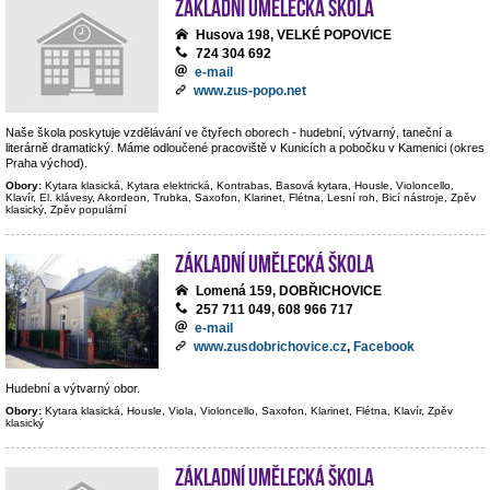
Základní umělecká škola
Husova 198, VELKÉ POPOVICE
724 304 692
e-mail
www.zus-popo.net
Naše škola poskytuje vzdělávání ve čtyřech oborech - hudební, výtvarný, taneční a
literárně dramatický. Máme odloučené pracoviště v Kunicích a pobočku v Kamenici (okres
Praha východ).
Obory:
Kytara klasická, Kytara elektrická, Kontrabas, Basová kytara, Housle, Violoncello,
Klavír, El. klávesy, Akordeon, Trubka, Saxofon, Klarinet, Flétna, Lesní roh, Bicí nástroje, Zpěv
klasický, Zpěv populární
Základní umělecká škola
Lomená 159, DOBŘICHOVICE
257 711 049, 608 966 717
e-mail
www.zusdobrichovice.cz
,
Facebook
Hudební a výtvarný obor.
Obory:
Kytara klasická, Housle, Viola, Violoncello, Saxofon, Klarinet, Flétna, Klavír, Zpěv
klasický
Základní umělecká škola