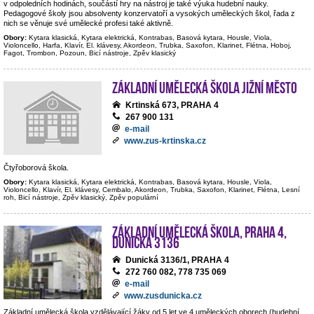
v odpoledních hodinách, součástí hry na nástroj je také výuka hudební nauky.
Pedagogové školy jsou absolventy konzervatoří a vysokých uměleckých škol, řada z
nich se věnuje své umělecké profesi také aktivně.
Obory:
Kytara klasická, Kytara elektrická, Kontrabas, Basová kytara, Housle, Viola,
Violoncello, Harfa, Klavír, El. klávesy, Akordeon, Trubka, Saxofon, Klarinet, Flétna, Hoboj,
Fagot, Trombon, Pozoun, Bicí nástroje, Zpěv klasický
Základní umělecká škola Jižní Město
Krtinská 673, PRAHA 4
267 900 131
e-mail
www.zus-krtinska.cz
Čtyřoborová škola.
Obory:
Kytara klasická, Kytara elektrická, Kontrabas, Basová kytara, Housle, Viola,
Violoncello, Klavír, El. klávesy, Cembalo, Akordeon, Trubka, Saxofon, Klarinet, Flétna, Lesní
roh, Bicí nástroje, Zpěv klasický, Zpěv populární
Základní umělecká škola, Praha 4,
Dunická 3136
Dunická 3136/1, PRAHA 4
272 760 082, 778 735 069
e-mail
www.zusdunicka.cz
Základní umělecká škola vzdělávající žáky od 5 let ve 4 uměleckých oborech (hudební,