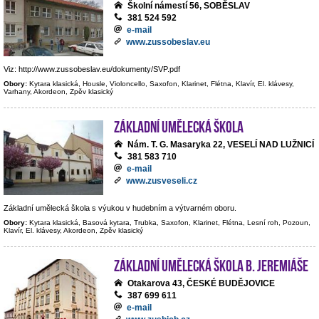
Školní námestí 56, SOBĚSLAV
381 524 592
e-mail
www.zussobeslav.eu
Viz: http://www.zussobeslav.eu/dokumenty/SVP.pdf
Obory:
Kytara klasická, Housle, Violoncello, Saxofon, Klarinet, Flétna, Klavír, El. klávesy,
Varhany, Akordeon, Zpěv klasický
Základní umělecká škola
Nám. T. G. Masaryka 22, VESELÍ NAD LUŽNICÍ
381 583 710
e-mail
www.zusveseli.cz
Základní umělecká škola s výukou v hudebním a výtvarném oboru.
Obory:
Kytara klasická, Basová kytara, Trubka, Saxofon, Klarinet, Flétna, Lesní roh, Pozoun,
Klavír, El. klávesy, Akordeon, Zpěv klasický
Základní umělecká škola B. Jeremiáše
Otakarova 43, ČESKÉ BUDĚJOVICE
387 699 611
e-mail