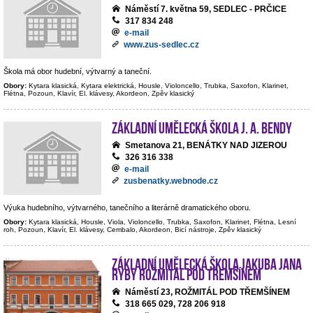
Náměstí 7. května 59, SEDLEC - PRČICE
317 834 248
e-mail
www.zus-sedlec.cz
Škola má obor hudební, výtvarný a taneční.
Obory:
Kytara klasická, Kytara elektrická, Housle, Violoncello, Trubka, Saxofon, Klarinet,
Flétna, Pozoun, Klavír, El. klávesy, Akordeon, Zpěv klasický
Základní umělecká škola J. A. Bendy
Smetanova 21, BENÁTKY NAD JIZEROU
326 316 338
e-mail
zusbenatky.webnode.cz
Výuka hudebního, výtvarného, tanečního a literárně dramatického oboru.
Obory:
Kytara klasická, Housle, Viola, Violoncello, Trubka, Saxofon, Klarinet, Flétna, Lesní
roh, Pozoun, Klavír, El. klávesy, Cembalo, Akordeon, Bicí nástroje, Zpěv klasický
Základní umělecká škola Jakuba Jana
Ryby Rožmitál pod Třemšínem
Náměstí 23, ROŽMITÁL POD TŘEMŠÍNEM
318 665 029, 728 206 918