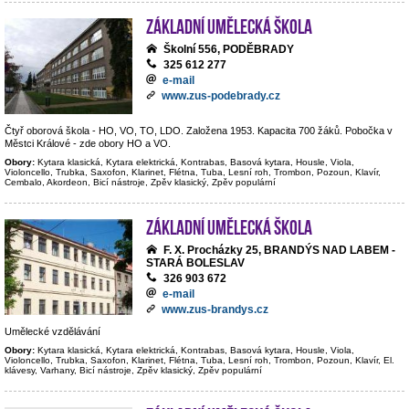
Základní umělecká škola
Školní 556, PODĚBRADY
325 612 277
e-mail
www.zus-podebrady.cz
Čtyř oborová škola - HO, VO, TO, LDO. Založena 1953. Kapacita 700 žáků. Pobočka v
Městci Králové - zde obory HO a VO.
Obory:
Kytara klasická, Kytara elektrická, Kontrabas, Basová kytara, Housle, Viola,
Violoncello, Trubka, Saxofon, Klarinet, Flétna, Tuba, Lesní roh, Trombon, Pozoun, Klavír,
Cembalo, Akordeon, Bicí nástroje, Zpěv klasický, Zpěv populární
Základní umělecká škola
F. X. Procházky 25, BRANDÝS NAD LABEM -
STARÁ BOLESLAV
326 903 672
e-mail
www.zus-brandys.cz
Umělecké vzdělávání
Obory:
Kytara klasická, Kytara elektrická, Kontrabas, Basová kytara, Housle, Viola,
Violoncello, Trubka, Saxofon, Klarinet, Flétna, Tuba, Lesní roh, Trombon, Pozoun, Klavír, El.
klávesy, Varhany, Bicí nástroje, Zpěv klasický, Zpěv populární