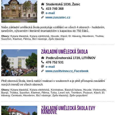
Studentská 1030, Žatec
415 740 368
e-mail
www.zuszatec.cz
Naše základní umělecká škola poskytuje vzdělání ve všech 4 oborech - hudebním,
tanečním, výtvarném i literárně dramatickém s kapacitou do 750 žáků.
Obory:
Kytara klasická, Kytara elektrická, Housle, Klavír, El. klávesy, Akordeon, Trubka,
Saxofon, Klarinet, Flétna, Bicí nástroje, Zpěv klasický
Základní umělecká škola
Podkrušnohorská 1720, LITVÍNOV
476 752 531
e-mail
www.zuslitvinov.cz
,
Facebook
Plně oborová škola, která nabízí realizaci v souborech a je plně přístupná zavádění
nových trendů ve všech oborech.
Obory:
Kytara klasická, Kytara elektrická, Kontrabas, Basová kytara, Housle, Violoncello,
Banjo, Trubka, Saxofon, Klarinet, Flétna, Tuba, Lesní roh, Trombon, Pozoun, Klavír, El.
klávesy, Cembalo, Akordeon, Bicí nástroje, Zpěv klasický, Zpěv populární
Základní umělecká škola Evy
Randové