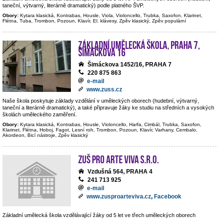
taneční, výtvarný, literárně dramatický) podle platného ŠVP.
Obory:
Kytara klasická, Kontrabas, Housle, Viola, Violoncello, Trubka, Saxofon, Klarinet,
Flétna, Tuba, Trombon, Pozoun, Klavír, El. klávesy, Zpěv klasický, Zpěv populární
Základní umělecká škola, Praha 7,
Šimáčkova 16
Šimáckova 1452/16, PRAHA 7
220 875 863
e-mail
www.zuss.cz
Naše škola poskytuje základy vzdělání v uměleckých oborech (hudební, výtvarný,
taneční a literárně dramatický), a také připravuje žáky ke studiu na středních a vysokých
školách uměleckého zaměření.
Obory:
Kytara klasická, Kontrabas, Housle, Violoncello, Harfa, Cimbál, Trubka, Saxofon,
Klarinet, Flétna, Hoboj, Fagot, Lesní roh, Trombon, Pozoun, Klavír, Varhany, Cembalo,
Akordeon, Bicí nástroje, Zpěv klasický
ZUŠ PRO ARTE VIVA s.r.o.
Vzdušná 564, PRAHA 4
241 713 925
e-mail
www.zusproarteviva.cz
,
Facebook
Základní umělecká škola vzdělávající žáky od 5 let ve třech uměleckých oborech