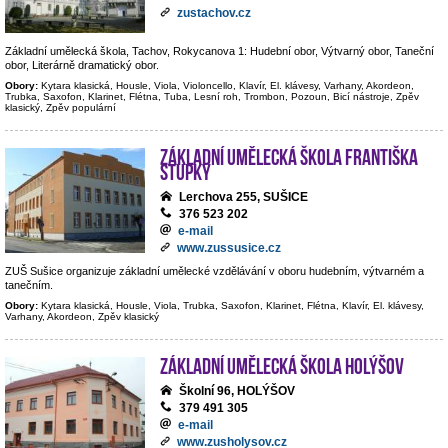
zustachov.cz
Základní umělecká škola, Tachov, Rokycanova 1: Hudební obor, Výtvarný obor, Taneční
obor, Literárně dramatický obor.
Obory:
Kytara klasická, Housle, Viola, Violoncello, Klavír, El. klávesy, Varhany, Akordeon,
Trubka, Saxofon, Klarinet, Flétna, Tuba, Lesní roh, Trombon, Pozoun, Bicí nástroje, Zpěv
klasický, Zpěv populární
Základní umělecká škola Františka
Stupky
Lerchova 255, SUŠICE
376 523 202
e-mail
www.zussusice.cz
ZUŠ Sušice organizuje základní umělecké vzdělávání v oboru hudebním, výtvarném a
tanečním.
Obory:
Kytara klasická, Housle, Viola, Trubka, Saxofon, Klarinet, Flétna, Klavír, El. klávesy,
Varhany, Akordeon, Zpěv klasický
Základní umělecká škola Holýšov
Školní 96, HOLÝŠOV
379 491 305
e-mail
www.zusholysov.cz