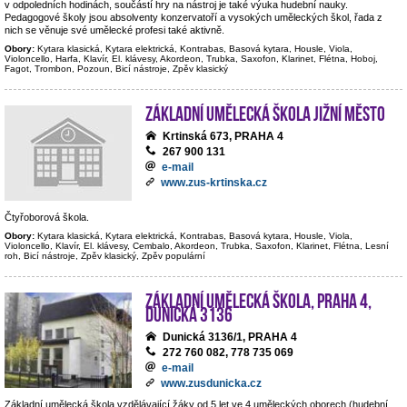
v odpoledních hodinách, součástí hry na nástroj je také výuka hudební nauky.
Pedagogové školy jsou absolventy konzervatoří a vysokých uměleckých škol, řada z
nich se věnuje své umělecké profesi také aktivně.
Obory:
Kytara klasická, Kytara elektrická, Kontrabas, Basová kytara, Housle, Viola,
Violoncello, Harfa, Klavír, El. klávesy, Akordeon, Trubka, Saxofon, Klarinet, Flétna, Hoboj,
Fagot, Trombon, Pozoun, Bicí nástroje, Zpěv klasický
Základní umělecká škola Jižní Město
Krtinská 673, PRAHA 4
267 900 131
e-mail
www.zus-krtinska.cz
Čtyřoborová škola.
Obory:
Kytara klasická, Kytara elektrická, Kontrabas, Basová kytara, Housle, Viola,
Violoncello, Klavír, El. klávesy, Cembalo, Akordeon, Trubka, Saxofon, Klarinet, Flétna, Lesní
roh, Bicí nástroje, Zpěv klasický, Zpěv populární
Základní umělecká škola, Praha 4,
Dunická 3136
Dunická 3136/1, PRAHA 4
272 760 082, 778 735 069
e-mail
www.zusdunicka.cz
Základní umělecká škola vzdělávající žáky od 5 let ve 4 uměleckých oborech (hudební,