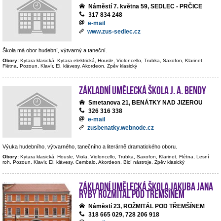
Náměstí 7. května 59, SEDLEC - PRČICE
317 834 248
e-mail
www.zus-sedlec.cz
Škola má obor hudební, výtvarný a taneční.
Obory:
Kytara klasická, Kytara elektrická, Housle, Violoncello, Trubka, Saxofon, Klarinet,
Flétna, Pozoun, Klavír, El. klávesy, Akordeon, Zpěv klasický
Základní umělecká škola J. A. Bendy
Smetanova 21, BENÁTKY NAD JIZEROU
326 316 338
e-mail
zusbenatky.webnode.cz
Výuka hudebního, výtvarného, tanečního a literárně dramatického oboru.
Obory:
Kytara klasická, Housle, Viola, Violoncello, Trubka, Saxofon, Klarinet, Flétna, Lesní
roh, Pozoun, Klavír, El. klávesy, Cembalo, Akordeon, Bicí nástroje, Zpěv klasický
Základní umělecká škola Jakuba Jana
Ryby Rožmitál pod Třemšínem
Náměstí 23, ROŽMITÁL POD TŘEMŠÍNEM
318 665 029, 728 206 918