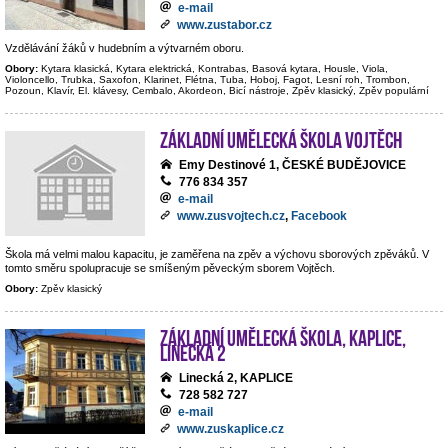
e-mail
www.zustabor.cz
Vzdělávání žáků v hudebním a výtvarném oboru.
Obory:
Kytara klasická, Kytara elektrická, Kontrabas, Basová kytara, Housle, Viola,
Violoncello, Trubka, Saxofon, Klarinet, Flétna, Tuba, Hoboj, Fagot, Lesní roh, Trombon,
Pozoun, Klavír, El. klávesy, Cembalo, Akordeon, Bicí nástroje, Zpěv klasický, Zpěv populární
Základní umělecká škola Vojtěch
Emy Destinové 1, ČESKÉ BUDĚJOVICE
776 834 357
e-mail
www.zusvojtech.cz
,
Facebook
Škola má velmi malou kapacitu, je zaměřena na zpěv a výchovu sborových zpěváků. V
tomto směru spolupracuje se smíšeným pěveckým sborem Vojtěch.
Obory:
Zpěv klasický
Základní umělecká škola, Kaplice,
Linecká 2
Linecká 2, KAPLICE
728 582 727
e-mail
www.zuskaplice.cz