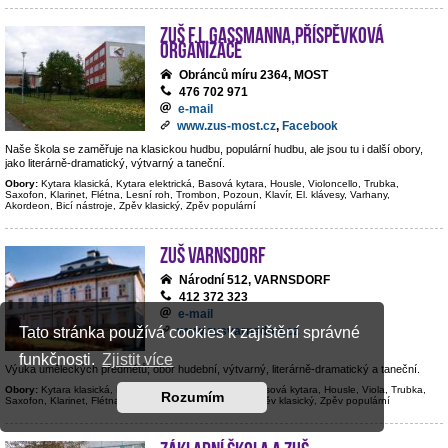
ZUŠ F.L.Gassmanna,příspěvková
organizace
Obránců míru 2364, MOST
476 702 971
e-mail
www.zus-most.cz
,
Facebook
Naše škola se zaměřuje na klasickou hudbu, populární hudbu, ale jsou tu i další obory,
jako literárně-dramatický, výtvarný a taneční.
Obory:
Kytara klasická, Kytara elektrická, Basová kytara, Housle, Violoncello, Trubka,
Saxofon, Klarinet, Flétna, Lesní roh, Trombon, Pozoun, Klavír, El. klávesy, Varhany,
Akordeon, Bicí nástroje, Zpěv klasický, Zpěv populární
ZUŠ Varnsdorf
Národní 512, VARNSDORF
412 372 323
e-mail
www.zusvarnsdorf.cz
Tato stránka používá cookies k zajištění správné
funkčnosti.
Zjistit více
Výuka uměleckých předmětů; obor hudební, výtvarný, literárně-dramatický a taneční.
Obory:
Kytara klasická, Kytara elektrická, Kontrabas, Basová kytara, Housle, Viola, Trubka,
Rozumím
Saxofon, Klarinet, Flétna, Hoboj, Klavír, Bicí nástroje, Zpěv klasický, Zpěv populární