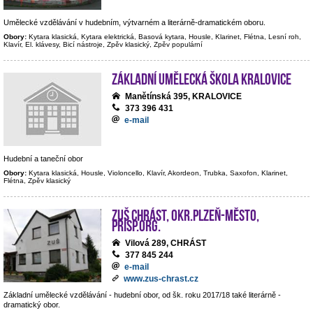
Umělecké vzdělávání v hudebním, výtvarném a literárně-dramatickém oboru.
Obory:
Kytara klasická, Kytara elektrická, Basová kytara, Housle, Klarinet, Flétna, Lesní roh,
Klavír, El. klávesy, Bicí nástroje, Zpěv klasický, Zpěv populární
Základní umělecká škola Kralovice
Manětínská 395, KRALOVICE
373 396 431
e-mail
Hudební a taneční obor
Obory:
Kytara klasická, Housle, Violoncello, Klavír, Akordeon, Trubka, Saxofon, Klarinet,
Flétna, Zpěv klasický
ZUŠ Chrást, okr.Plzeň-město,
přísp.org.
Vilová 289, CHRÁST
377 845 244
e-mail
www.zus-chrast.cz
Základní umělecké vzdělávání - hudební obor, od šk. roku 2017/18 také literárně -
dramatický obor.