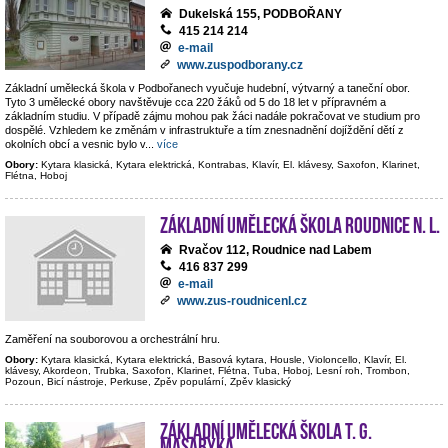
Dukelská 155, PODBOŘANY
415 214 214
e-mail
www.zuspodborany.cz
Základní umělecká škola v Podbořanech vyučuje hudební, výtvarný a taneční obor.
Tyto 3 umělecké obory navštěvuje cca 220 žáků od 5 do 18 let v přípravném a
základním studiu. V případě zájmu mohou pak žáci nadále pokračovat ve studium pro
dospělé. Vzhledem ke změnám v infrastruktuře a tím znesnadnění dojíždění dětí z
okolních obcí a vesnic bylo v
...
více
Obory:
Kytara klasická, Kytara elektrická, Kontrabas, Klavír, El. klávesy, Saxofon, Klarinet,
Flétna, Hoboj
Základní umělecká škola Roudnice n. L.
Rvačov 112, Roudnice nad Labem
416 837 299
e-mail
www.zus-roudnicenl.cz
Zaměření na souborovou a orchestrální hru.
Obory:
Kytara klasická, Kytara elektrická, Basová kytara, Housle, Violoncello, Klavír, El.
klávesy, Akordeon, Trubka, Saxofon, Klarinet, Flétna, Tuba, Hoboj, Lesní roh, Trombon,
Pozoun, Bicí nástroje, Perkuse, Zpěv populární, Zpěv klasický
Základní umělecká škola T. G.
Masaryka