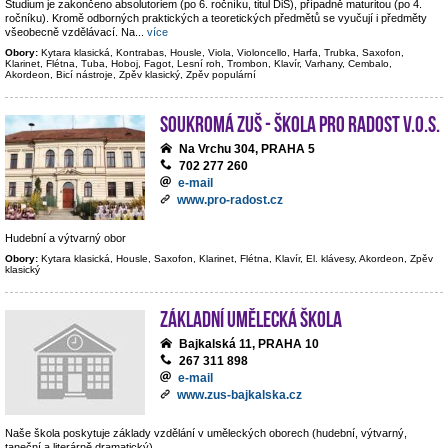
Studium je zakončeno absolutoriem (po 6. ročníku, titul DiS), případně maturitou (po 4.
ročníku). Kromě odborných praktických a teoretických předmětů se vyučují i předměty
všeobecně vzdělávací. Na
...
více
Obory:
Kytara klasická, Kontrabas, Housle, Viola, Violoncello, Harfa, Trubka, Saxofon,
Klarinet, Flétna, Tuba, Hoboj, Fagot, Lesní roh, Trombon, Klavír, Varhany, Cembalo,
Akordeon, Bicí nástroje, Zpěv klasický, Zpěv populární
Soukromá ZUŠ - Škola pro radost v.o.s.
Na Vrchu 304, PRAHA 5
702 277 260
e-mail
www.pro-radost.cz
Hudební a výtvarný obor
Obory:
Kytara klasická, Housle, Saxofon, Klarinet, Flétna, Klavír, El. klávesy, Akordeon, Zpěv
klasický
Základní umělecká škola
Bajkalská 11, PRAHA 10
267 311 898
e-mail
www.zus-bajkalska.cz
Naše škola poskytuje základy vzdělání v uměleckých oborech (hudební, výtvarný,
taneční a literárně dramatický).