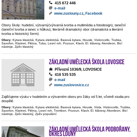
415 672 446
e-mail
www.zuslouny.cz
,
Facebook
Obory školy: hudební, výtvarný(výtvarná tvorba a multimédia a fotodesign), taneční
(taneční tvorba a tanec s hůlkou), literárně dramatický obor (dramatická a literární
tvorba a historický šerm)
Obory:
Kytara klasická, Kytara elektrická, Basová kytara, Housle, Violoncello, Trubka,
Saxofon, Klarinet, Flétna, Tuba, Lesní roh, Pozoun, Klavír, El. klávesy, Akordeon, Bicí
nástroje, Zpěv klasický
Základní umělecká škola Lovosice
Přívozní 1036/9, LOVOSICE
416 535 535
e-mail
www.zuslovosice.cz
Zajišťujeme výuku v hudebním a výtvarném oboru pro žáky od 5 let, včetně studia pro
dospělé.
Obory:
Kytara klasická, Kytara elektrická, Basová kytara, Housle, Viola, Violoncello, Trubka,
Saxofon, Klarinet, Flétna, Lesní roh, Trombon, Pozoun, Klavír, El. klávesy, Akordeon, Bicí
nástroje, Zpěv klasický, Zpěv populární
Základní umělecká škola Podbořany,
okres Louny