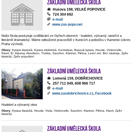
Základní umělecká škola
Husova 198, VELKÉ POPOVICE
724 304 692
e-mail
www.zus-popo.net
Naše škola poskytuje vzdělávání ve čtyřech oborech - hudební, výtvarný, taneční a
literárně dramatický. Máme odloučené pracoviště v Kunicích a pobočku v Kamenici (okres
Praha východ).
Obory:
Kytara klasická, Kytara elektrická, Kontrabas, Basová kytara, Housle, Violoncello,
Klavír, El. klávesy, Akordeon, Trubka, Saxofon, Klarinet, Flétna, Lesní roh, Bicí nástroje, Zpěv
klasický, Zpěv populární
Základní umělecká škola
Lomená 159, DOBŘICHOVICE
257 711 049, 608 966 717
e-mail
www.zusdobrichovice.cz
,
Facebook
Hudební a výtvarný obor.
Obory:
Kytara klasická, Housle, Viola, Violoncello, Saxofon, Klarinet, Flétna, Klavír, Zpěv
klasický
Základní umělecká škola