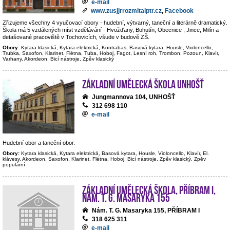
e-mail
www.zusjjrrozmitalptr.cz
,
Facebook
Zřizujeme všechny 4 vyučovací obory - hudební, výtvarný, taneční a literárně dramatický.
Škola má 5 vzdálených míst vzdělávání - Hvožďany, Bohutín, Obecnice , Jince, Milín a
detašované pracoviště v Tochovicích, všude v budově ZŠ.
Obory:
Kytara klasická, Kytara elektrická, Kontrabas, Basová kytara, Housle, Violoncello,
Trubka, Saxofon, Klarinet, Flétna, Tuba, Hoboj, Fagot, Lesní roh, Trombon, Pozoun, Klavír,
Varhany, Akordeon, Bicí nástroje, Zpěv klasický
Základní umělecká škola Unhošť
Jungmannova 104, UNHOŠŤ
312 698 110
e-mail
Hudební obor a taneční obor.
Obory:
Kytara klasická, Kytara elektrická, Basová kytara, Housle, Violoncello, Klavír, El.
klávesy, Akordeon, Saxofon, Klarinet, Flétna, Hoboj, Bicí nástroje, Zpěv klasický, Zpěv
populární
Základní umělecká škola, Příbram I,
nám. T. G. Masaryka 155
Nám. T. G. Masaryka 155, PŘÍBRAM I
318 625 311
e-mail