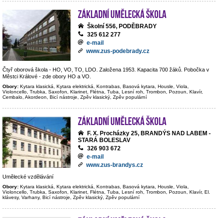
Základní umělecká škola
Školní 556, PODĚBRADY
325 612 277
e-mail
www.zus-podebrady.cz
Čtyř oborová škola - HO, VO, TO, LDO. Založena 1953. Kapacita 700 žáků. Pobočka v
Městci Králové - zde obory HO a VO.
Obory:
Kytara klasická, Kytara elektrická, Kontrabas, Basová kytara, Housle, Viola,
Violoncello, Trubka, Saxofon, Klarinet, Flétna, Tuba, Lesní roh, Trombon, Pozoun, Klavír,
Cembalo, Akordeon, Bicí nástroje, Zpěv klasický, Zpěv populární
Základní umělecká škola
F. X. Procházky 25, BRANDÝS NAD LABEM -
STARÁ BOLESLAV
326 903 672
e-mail
www.zus-brandys.cz
Umělecké vzdělávání
Obory:
Kytara klasická, Kytara elektrická, Kontrabas, Basová kytara, Housle, Viola,
Violoncello, Trubka, Saxofon, Klarinet, Flétna, Tuba, Lesní roh, Trombon, Pozoun, Klavír, El.
klávesy, Varhany, Bicí nástroje, Zpěv klasický, Zpěv populární