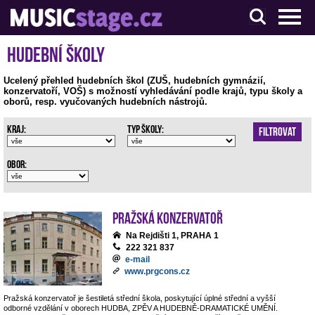
S muzikanty pro muzikanty
Hudební školy
Ucelený přehled hudebních škol (ZUŠ, hudebních gymnázií,
konzervatoří, VOŠ) s možností vyhledávání podle krajů, typu školy a
oborů, resp. vyučovaných hudebních nástrojů.
Kraj:
Typ školy:
Filtrovat
Obor:
Pražská konzervatoř
Na Rejdišti 1, PRAHA 1
222 321 837
e-mail
www.prgcons.cz
Pražská konzervatoř je šestiletá střední škola, poskytující úplné střední a vyšší
odborné vzdělání v oborech HUDBA, ZPĚV A HUDEBNĚ-DRAMATICKÉ UMĚNÍ.