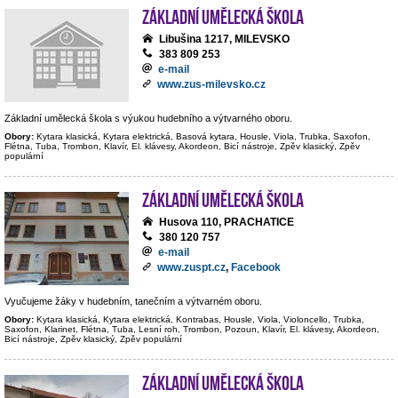
Základní umělecká škola
Libušina 1217, MILEVSKO
383 809 253
e-mail
www.zus-milevsko.cz
Základní umělecká škola s výukou hudebního a výtvarného oboru.
Obory:
Kytara klasická, Kytara elektrická, Basová kytara, Housle, Viola, Trubka, Saxofon,
Flétna, Tuba, Trombon, Klavír, El. klávesy, Akordeon, Bicí nástroje, Zpěv klasický, Zpěv
populární
Základní umělecká škola
Husova 110, PRACHATICE
380 120 757
e-mail
www.zuspt.cz
,
Facebook
Vyučujeme žáky v hudebním, tanečním a výtvarném oboru.
Obory:
Kytara klasická, Kytara elektrická, Kontrabas, Housle, Viola, Violoncello, Trubka,
Saxofon, Klarinet, Flétna, Tuba, Lesní roh, Trombon, Pozoun, Klavír, El. klávesy, Akordeon,
Bicí nástroje, Zpěv klasický, Zpěv populární
Základní umělecká škola