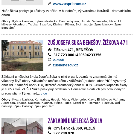
www.zuspribram.cz
Naše škola poskytuje základy vzdělání v hudebním, výtvarném a literárně - dramatickém
oboru.
Obory:
Kytara klasická, Kytara elektrická, Basová kytara, Housle, Violoncello, Klavír, El.
klávesy, Akordeon, Trubka, Saxofon, Klarinet, Flétna, Bicí nástroje, Zpěv klasický, Zpěv
populární
ZUŠ Josefa Suka Benešov, Žižkova 471
Žižkova 471, BENEŠOV
317 723 006+420604233356
e-mail
zusbenesov.cz
Základní umělecká škola Josefa Suka je plně organizovaná, to znamená, že má
všechny čtyři obory základního uměleckého vzdělávání (hudební obor /HO/, výtvarný
obor /VO/, taneční obor /TO/, literárně dramatický obor /LDO/). Celková kapacita školy
je 1005 žáků. ZUŠ J.Suka poskytuje vzdělání v Benešově a dalších pěti odloučených
pracovištích (Týnec nad
...
více
Obory:
Kytara klasická, Kontrabas, Housle, Viola, Violoncello, Klavír, El. klávesy, Varhany,
Akordeon, Trubka, Saxofon, Klarinet, Flétna, Tuba, Lesní roh, Trombon, Pozoun, Bicí
nástroje, Zpěv klasický, Zpěv populární
Základní umělecká škola
Chválenická 360, PLZEŇ
377 240 070