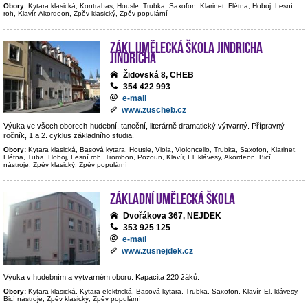
Obory:
Kytara klasická, Kontrabas, Housle, Trubka, Saxofon, Klarinet, Flétna, Hoboj, Lesní
roh, Klavír, Akordeon, Zpěv klasický, Zpěv populární
Zákl.umělecká škola Jindricha
Jindricha
Židovská 8, CHEB
354 422 993
e-mail
www.zuscheb.cz
Výuka ve všech oborech-hudební, taneční, literárně dramatický,výtvarný. Přípravný
ročník, 1.a 2. cyklus základního studia.
Obory:
Kytara klasická, Basová kytara, Housle, Viola, Violoncello, Trubka, Saxofon, Klarinet,
Flétna, Tuba, Hoboj, Lesní roh, Trombon, Pozoun, Klavír, El. klávesy, Akordeon, Bicí
nástroje, Zpěv klasický, Zpěv populární
Základní umělecká škola
Dvořákova 367, NEJDEK
353 925 125
e-mail
www.zusnejdek.cz
Výuka v hudebním a výtvarném oboru. Kapacita 220 žáků.
Obory:
Kytara klasická, Kytara elektrická, Basová kytara, Trubka, Saxofon, Klavír, El. klávesy,
Bicí nástroje, Zpěv klasický, Zpěv populární