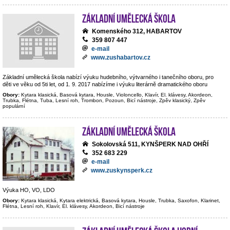
Základní umělecká škola
Komenského 312, HABARTOV
359 807 447
e-mail
www.zushabartov.cz
Základní umělecká škola nabízí výuku hudebního, výtvarného i tanečního oboru, pro
děti ve věku od 5ti let, od 1. 9. 2017 nabízíme i výuku literárně dramatického oboru
Obory:
Kytara klasická, Basová kytara, Housle, Violoncello, Klavír, El. klávesy, Akordeon,
Trubka, Flétna, Tuba, Lesní roh, Trombon, Pozoun, Bicí nástroje, Zpěv klasický, Zpěv
populární
Základní umělecká škola
Sokolovská 511, KYNŠPERK NAD OHŘÍ
352 683 229
e-mail
www.zuskynsperk.cz
Výuka HO, VO, LDO
Obory:
Kytara klasická, Kytara elektrická, Basová kytara, Housle, Trubka, Saxofon, Klarinet,
Flétna, Lesní roh, Klavír, El. klávesy, Akordeon, Bicí nástroje