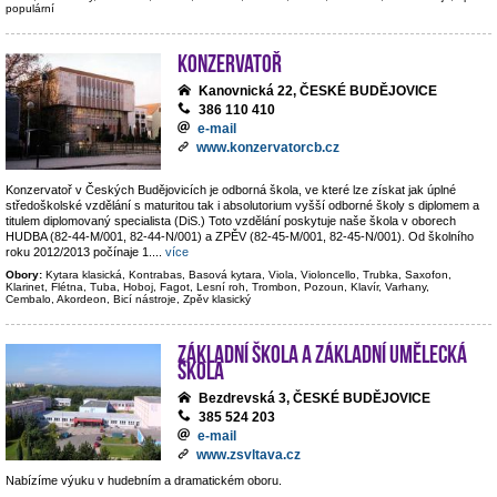
populární
Konzervatoř
Kanovnická 22, ČESKÉ BUDĚJOVICE
386 110 410
e-mail
www.konzervatorcb.cz
Konzervatoř v Českých Budějovicích je odborná škola, ve které lze získat jak úplné
středoškolské vzdělání s maturitou tak i absolutorium vyšší odborné školy s diplomem a
titulem diplomovaný specialista (DiS.) Toto vzdělání poskytuje naše škola v oborech
HUDBA (82-44-M/001, 82-44-N/001) a ZPĚV (82-45-M/001, 82-45-N/001). Od školního
roku 2012/2013 počínaje 1.
...
více
Obory:
Kytara klasická, Kontrabas, Basová kytara, Viola, Violoncello, Trubka, Saxofon,
Klarinet, Flétna, Tuba, Hoboj, Fagot, Lesní roh, Trombon, Pozoun, Klavír, Varhany,
Cembalo, Akordeon, Bicí nástroje, Zpěv klasický
Základní škola a základní umělecká
škola
Bezdrevská 3, ČESKÉ BUDĚJOVICE
385 524 203
e-mail
www.zsvltava.cz
Nabízíme výuku v hudebním a dramatickém oboru.