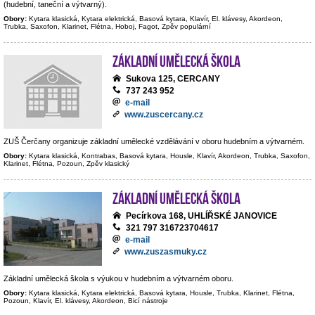
(hudební, taneční a výtvarný).
Obory:
Kytara klasická, Kytara elektrická, Basová kytara, Klavír, El. klávesy, Akordeon,
Trubka, Saxofon, Klarinet, Flétna, Hoboj, Fagot, Zpěv populární
Základní umělecká škola
Sukova 125, CERCANY
737 243 952
e-mail
www.zuscercany.cz
ZUŠ Čerčany organizuje základní umělecké vzdělávání v oboru hudebním a výtvarném.
Obory:
Kytara klasická, Kontrabas, Basová kytara, Housle, Klavír, Akordeon, Trubka, Saxofon,
Klarinet, Flétna, Pozoun, Zpěv klasický
Základní umělecká škola
Pecírkova 168, UHLÍŘSKÉ JANOVICE
321 797 316723704617
e-mail
www.zuszasmuky.cz
Základní umělecká škola s výukou v hudebním a výtvarném oboru.
Obory:
Kytara klasická, Kytara elektrická, Basová kytara, Housle, Trubka, Klarinet, Flétna,
Pozoun, Klavír, El. klávesy, Akordeon, Bicí nástroje