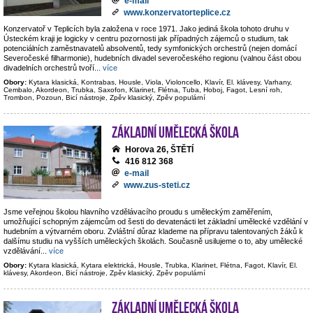
e-mail
www.konzervatorteplice.cz
Konzervatoř v Teplicích byla založena v roce 1971. Jako jediná škola tohoto druhu v
Ústeckém kraji je logicky v centru pozornosti jak případných zájemců o studium, tak
potenciálních zaměstnavatelů absolventů, tedy symfonických orchestrů (nejen domácí
Severočeské filharmonie), hudebních divadel severočeského regionu (valnou část obou
divadelních orchestrů tvoří
...
více
Obory:
Kytara klasická, Kontrabas, Housle, Viola, Violoncello, Klavír, El. klávesy, Varhany,
Cembalo, Akordeon, Trubka, Saxofon, Klarinet, Flétna, Tuba, Hoboj, Fagot, Lesní roh,
Trombon, Pozoun, Bicí nástroje, Zpěv klasický, Zpěv populární
Základní umělecká škola
Horova 26, ŠTĚTÍ
416 812 368
e-mail
www.zus-steti.cz
Jsme veřejnou školou hlavního vzdělávacího proudu s uměleckým zaměřením,
umožňující schopným zájemcům od šesti do devatenácti let základní umělecké vzdělání v
hudebním a výtvarném oboru. Zvláštní důraz klademe na přípravu talentovaných žáků k
dalšímu studiu na vyšších uměleckých školách. Současně usilujeme o to, aby umělecké
vzdělávání
...
více
Obory:
Kytara klasická, Kytara elektrická, Housle, Trubka, Klarinet, Flétna, Fagot, Klavír, El.
klávesy, Akordeon, Bicí nástroje, Zpěv klasický, Zpěv populární
Základní umělecká škola