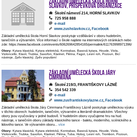
Základní umělecká škola Horní
Slavkov, příspěvková organizace
Školní námestí 214, HORNÍ SLAVKOV
725 958 888
e-mail
www.zushslavkov.cz
,
Facebook
Základní umělecká škola Horní Slavkov poskytuje vzdělávání v oboru hudebním,
tanečním a výtvarném. Více informací o škole najdete na internetových stránkách nebo
zde: https://www.facebook.com/events/606269642854165/permalink/611763998971396/
Obory:
Kytara klasická, Kytara elektrická, Kontrabas, Basová kytara, Housle, Viola,
Violoncello, Klavír, Trubka, Saxofon, Klarinet, Flétna, Fagot, Lesní roh, Pozoun, Bicí
nástroje, Zpěv klasický, Zpěv populární
Základní umělecká škola Járy
Cimrmana
Školní 219/3, FRANTIŠKOVY LÁZNĚ
354 542 339
e-mail
www.zusfrantiskovylazne.cz
,
Facebook
Základní umělecká škola Járy Cimrmana Františkovy Lázně poskytuje uměleckou výuku
v těchto oborech: hudebním, tanečním, výtvarném a literárně-dramatickém. Všechny
obory jsou vyučovány v jedné budově. V hudebním oboru vyučujeme hru na hud.
nástroje, v tanečním oboru základy klasického tance - baletu, moderního, scénického a
lidového tance. Ve výtvarném oboru
...
více
Obory:
Kytara klasická, Kytara elektrická, Kontrabas, Basová kytara, Housle, Viola,
Violoncello, Trubka, Saxofon, Klarinet, Flétna, Tuba, Hoboj, Lesní roh, Trombon, Pozoun,