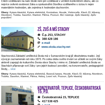
Cílem vzdělávání na naší škole není jen vzdělávat v určitém konkrétním oboru, ale co
nejvíce ovlivnit osobnost žáka a spoluutvářet člověka vzdělaného s úctou k nejen
materiálním hodnotám, ale zejména k hodnotám duchovním.
Obory:
Kytara klasická, Kytara elektrická, Kontrabas, Housle, Violoncello, Klavír, El. klávesy,
Akordeon, Trubka, Saxofon, Klarinet, Flétna, Pozoun, Bicí nástroje, Zpěv klasický, Zpěv
populární
ZŠ, ZUŠ a MŠ Stachy
Č.p. 253, STACHY
388 428 186
e-mail
www.skola.stachy.net
Stachovská Základní umělecká škola má v šumavském kraji již dlouholetou tradici. Její
vývoj je zaznamenán od roku 1973. Po celou dobu svého trvání se učitelé se svými žáky
aktivně zapojují do kulturního života obce Stachy i mimo ni. Základní umělecká škola ve
Stachách připravuje své žáky i pro jejich budoucí povolání, na konzervatoře, pedagogické
školy,
...
více
Obory:
Kytara klasická, Kytara elektrická, Basová kytara, Housle, Klavír, El. klávesy, Akordeon,
Trubka, Saxofon, Klarinet, Flétna, Hoboj, Lesní roh, Pozoun, Zpěv klasický
Konzervatoř, Teplice, Českobratrská
15, p.o.
Českobratrská 15, TEPLICE
417 538 425