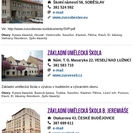
Školní námestí 56, SOBĚSLAV
381 524 592
e-mail
www.zussobeslav.eu
Viz: http://www.zussobeslav.eu/dokumenty/SVP.pdf
Obory:
Kytara klasická, Housle, Violoncello, Saxofon, Klarinet, Flétna, Klavír, El. klávesy,
Varhany, Akordeon, Zpěv klasický
Základní umělecká škola
Nám. T. G. Masaryka 22, VESELÍ NAD LUŽNICÍ
381 583 710
e-mail
www.zusveseli.cz
Základní umělecká škola s výukou v hudebním a výtvarném oboru.
Obory:
Kytara klasická, Basová kytara, Trubka, Saxofon, Klarinet, Flétna, Lesní roh, Pozoun,
Klavír, El. klávesy, Akordeon, Zpěv klasický
Základní umělecká škola B. Jeremiáše
Otakarova 43, ČESKÉ BUDĚJOVICE
387 699 611
e-mail