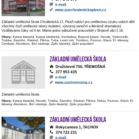
e-mail
www.zuschvalenickaplzen.cz
Základní umělecká škola Chválenická 17, Plzeň nabízí pro uměleckou výuku vašich dětí
všechny čtyři umělecké obory-hudební, výtvarný,taneční a literárně dramatický.
Vzděláváme žáky od 5 let. Máme jedno odloučené pracoviště v Brojově ulici č.16.
Obory:
Kytara klasická, Kytara elektrická, Kontrabas, Basová kytara, Housle, Violoncello,
Trubka, Saxofon, Klarinet, Flétna, Tuba, Lesní roh, Trombon, Pozoun, Klavír, El. klávesy,
Cembalo, Akordeon, Bicí nástroje, Zpěv klasický, Zpěv populární
Základní umělecká škola
Družstevní 750, TŘEMOŠNÁ
377 953 435
e-mail
www.zustremosna.cz
Základní umělecká škola
Obory:
Kytara klasická, Housle, Trubka, Saxofon, Klarinet, Flétna, Hoboj, Pozoun, Klavír, El.
klávesy, Akordeon, Bicí nástroje, Zpěv klasický, Zpěv populární
Základní umělecká škola
Rokycanova 1, TACHOV
374 722 231
e-mail