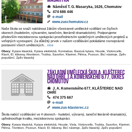
Náměstí T. G. Masaryka, 1626, Chomutov
474 686 446
e-mail
www.zuschomutov.cz
Naše škola se snaží nabídnout žákům všestranné umělecké vzdělání ve čtyřech
oborech (hudebním, výtvarném, tanečním, literárně-dramatickém). Podporujeme
především mezioborovou spolupráci prostřednictvím společných uměleckých projektů a
veřejných vystoupení. Za důležitý prvek v našem vzdělávání pokládáme rovnoprávné
postavení všech uměleckých
...
více
Obory:
Kytara klasická, Kytara elektrická, Kontrabas, Basová kytara, Housle, Violoncello,
Klavír, El. klávesy, Akordeon, Trubka, Saxofon, Klarinet, Flétna, Pozoun, Bicí nástroje, Zpěv
populární, Zpěv klasický
Základní umělecká škola, Klášterec
nad Ohří, J.A.Komenského 677, okres
Chomutov
J. A. Komenského 677, KLÁŠTEREC NAD
OHŘÍ
474 375 667
e-mail
www.zus-klasterec.cz
Škola nabízí vzdělávání ve 4 oborech - hudební, výtvarný, taneční literárně-dramatický,
upřednostňuje kvalitu, mezioborovou spolupráci.
Obory:
Kytara klasická, Kytara elektrická, Housle, Viola, Violoncello, Trubka, Saxofon, Klarinet,
Flétna, Trombon, Pozoun, Klavír, El. klávesy, Bicí nástroje, Zpěv klasický, Zpěv populární