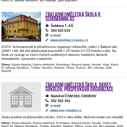
Klavír, El. klávesy, Akordeon, Bicí nástroje, Zpěv populární
Základní umělecká škola R.
Schumanna Aš
Šaldova 7, AŠ
354 525 015
e-mail
www.joomlacz.zusas.cz
ZUŠ R. Schumanna Aš je příspěvkovou organizací města Aše, sídlící v Šaldově ulici
2200/7 v Aši. Má dvě detašovaná pracoviště v ZŠ Hazlov A V ZŠ Hranice u Aše. Na
škole se vyučuje ve všech čtyřech uměleckých oborech: hudebním, literárně
dramatickém, výtvarném a tanečním.
Obory:
Kytara klasická, Kytara elektrická, Kontrabas, Basová kytara, Housle, Viola, Klavír,
El. klávesy, Akordeon, Trubka, Saxofon, Klarinet, Flétna, Pozoun, Bicí nástroje, Zpěv
klasický
Základní umělecká škola, okres
Sokolov, příspěvková organizace
Náměstí ČSM 693, CHODOV
352 352 352
e-mail
www.zus-chodov.cz
Výuka probíhá od přípravného ročníku. Od 5-ti věku dítěte. Možnost studia i pro dospělé.
Obory:
Kytara klasická, Kytara elektrická, Kontrabas, Basová kytara, Housle, Violoncello,
Klavír, El. klávesy, Akordeon, Trubka, Saxofon, Klarinet, Flétna, Lesní roh, Bicí nástroje, Zpěv