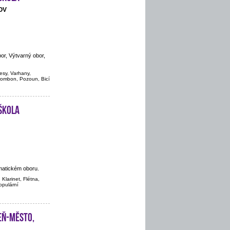
OV
or, Výtvarný obor,
vesy, Varhany,
Trombon, Pozoun, Bicí
škola
matickém oboru.
 Klarinet, Flétna,
populární
eň-město,