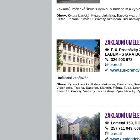
Základní umělecká škola s výukou v hudebním a výtv
Obory:
Kytara klasická, Kytara elektrická, Basová kytara, 
Flétna, Pozoun, Klavír, El. klávesy, Akordeon, Bicí nástroj
Základní uměle
F. X. Procházk
LABEM - STARÁ B
326 903 672
e-mail
www.zus-brandy
Umělecké vzdělávání
Obory:
Kytara klasická, Kytara elektrická, Kontrabas, Bas
Violoncello, Trubka, Saxofon, Klarinet, Flétna, Tuba, Le
Klavír, El. klávesy, Varhany, Bicí nástroje, Zpěv klasický, 
Základní uměle
Lomená 159, D
257 711 049, 60
e-mail
www.zusdobrich