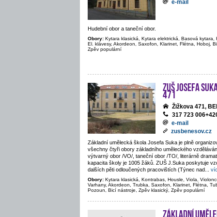
e-mail
Hudební obor a taneční obor.
Obory:
Kytara klasická, Kytara elektrická, Basová kytara, 
El. klávesy, Akordeon, Saxofon, Klarinet, Flétna, Hoboj, Bi
Zpěv populární
ZUŠ Josefa Suka
471
Žižkova 471, 
317 723 006+4
e-mail
zusbenesov.cz
Základní umělecká škola Josefa Suka je plně organiz
všechny čtyři obory základního uměleckého vzděláván
výtvarný obor /VO/, taneční obor /TO/, literárně drama
kapacita školy je 1005 žáků. ZUŠ J.Suka poskytuje vz
dalších pěti odloučených pracovištích (Týnec nad
...
ví
Obory:
Kytara klasická, Kontrabas, Housle, Viola, Violoncel
Varhany, Akordeon, Trubka, Saxofon, Klarinet, Flétna, Tu
Pozoun, Bicí nástroje, Zpěv klasický, Zpěv populární
Základní uměle