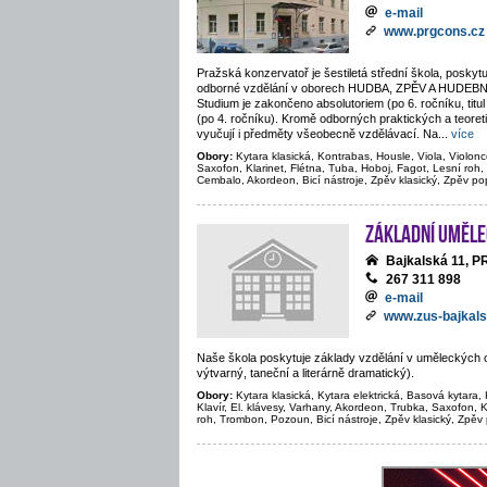
e-mail
www.prgcons.cz
Pražská konzervatoř je šestiletá střední škola, poskytu
odborné vzdělání v oborech HUDBA, ZPĚV A HUDE
Studium je zakončeno absolutoriem (po 6. ročníku, titul
(po 4. ročníku). Kromě odborných praktických a teore
vyučují i předměty všeobecně vzdělávací. Na
...
více
Obory:
Kytara klasická, Kontrabas, Housle, Viola, Violonc
Saxofon, Klarinet, Flétna, Tuba, Hoboj, Fagot, Lesní roh,
Cembalo, Akordeon, Bicí nástroje, Zpěv klasický, Zpěv po
Základní uměle
Bajkalská 11, 
267 311 898
e-mail
www.zus-bajkals
Naše škola poskytuje základy vzdělání v uměleckých 
výtvarný, taneční a literárně dramatický).
Obory:
Kytara klasická, Kytara elektrická, Basová kytara, 
Klavír, El. klávesy, Varhany, Akordeon, Trubka, Saxofon, K
roh, Trombon, Pozoun, Bicí nástroje, Zpěv klasický, Zpěv