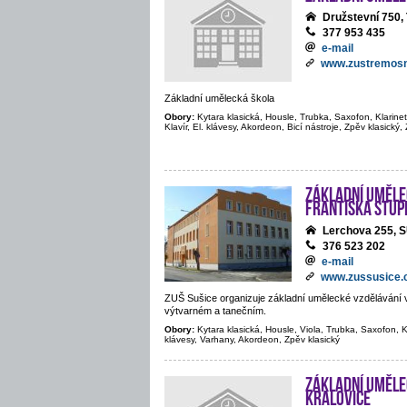
Družstevní 75
377 953 435
e-mail
www.zustremosn
Základní umělecká škola
Obory:
Kytara klasická, Housle, Trubka, Saxofon, Klarine
Klavír, El. klávesy, Akordeon, Bicí nástroje, Zpěv klasický
Základní uměle
Františka Stup
Lerchova 255, 
376 523 202
e-mail
www.zussusice.
ZUŠ Sušice organizuje základní umělecké vzdělávání 
výtvarném a tanečním.
Obory:
Kytara klasická, Housle, Viola, Trubka, Saxofon, Kla
klávesy, Varhany, Akordeon, Zpěv klasický
Základní uměle
Kralovice