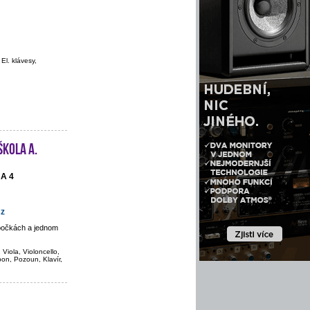
 El. klávesy,
škola A.
HA 4
cz
obočkách a jednom
 Viola, Violoncello,
bon, Pozoun, Klavír,