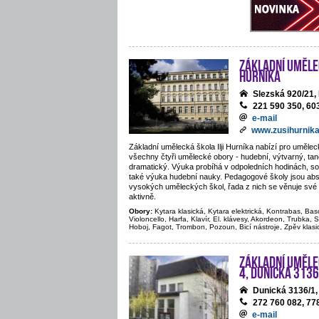
Základní umělec
Hurníka
Slezská 920/21
221 590 350, 60
e-mail
www.zusihurnika
Základní umělecká škola Ilji Hurníka nabízí pro uměle
všechny čtyři umělecké obory - hudební, výtvarný, tane
dramatický. Výuka probíhá v odpoledních hodinách, sou
také výuka hudební nauky. Pedagogové školy jsou abs
vysokých uměleckých škol, řada z nich se věnuje své 
aktivně.
Obory:
Kytara klasická, Kytara elektrická, Kontrabas, Bas
Violoncello, Harfa, Klavír, El. klávesy, Akordeon, Trubka, S
Hoboj, Fagot, Trombon, Pozoun, Bicí nástroje, Zpěv klasi
Základní uměle
4, Dunická 3136
Dunická 3136/1
272 760 082, 77
e-mail