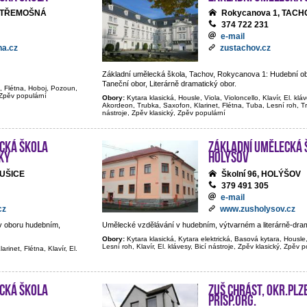
0, TŘEMOŠNÁ
Rokycanova 1, TACH
374 722 231
e-mail
a.cz
zustachov.cz
Základní umělecká škola, Tachov, Rokycanova 1: Hudební ob
Taneční obor, Literárně dramatický obor.
t, Flétna, Hoboj, Pozoun,
, Zpěv populární
Obory:
Kytara klasická, Housle, Viola, Violoncello, Klavír, El. klá
Akordeon, Trubka, Saxofon, Klarinet, Flétna, Tuba, Lesní roh, 
nástroje, Zpěv klasický, Zpěv populární
cká škola
Základní umělecká 
ky
Holýšov
SUŠICE
Školní 96, HOLÝŠOV
379 491 305
e-mail
cz
www.zusholysov.cz
v oboru hudebním,
Umělecké vzdělávání v hudebním, výtvarném a literárně-dra
Obory:
Kytara klasická, Kytara elektrická, Basová kytara, Housle,
Lesní roh, Klavír, El. klávesy, Bicí nástroje, Zpěv klasický, Zpěv 
rinet, Flétna, Klavír, El.
cká škola
ZUŠ Chrást, okr.Plz
přísp.org.