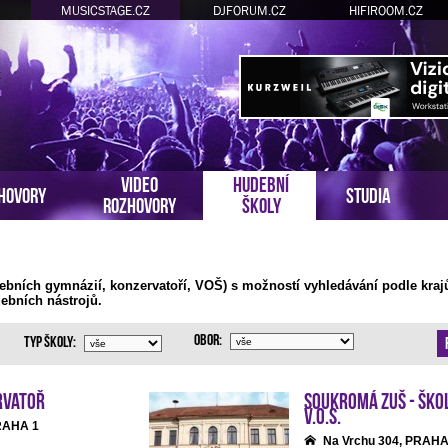
MUSICSTAGE.CZ
DJFORUM.CZ
HIFIROOM.CZ
VIDEO
HUDEBNÍ
HOVORY
STUDIA
ROZHOVORY
ŠKOLY
ebních gymnázií, konzervatoří, VOŠ) s možností vyhledávání podle kraj
ebních nástrojů.
Obor:
Typ školy:
rvatoř
Soukromá ZUŠ - Ško
v.o.s.
PRAHA 1
Na Vrchu 304, PRAHA