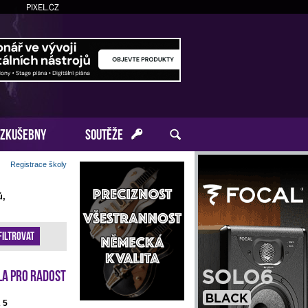
PIXEL.CZ
ZKUŠEBNY
SOUTĚŽE
Registrace školy
ů,
Filtrovat
la pro radost
 5