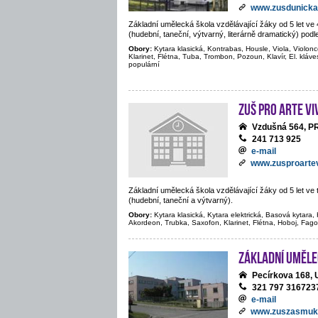
www.zusdunicka
Základní umělecká škola vzdělávající žáky od 5 let v
(hudební, taneční, výtvarný, literárně dramatický) podl
Obory:
Kytara klasická, Kontrabas, Housle, Viola, Violonc
Klarinet, Flétna, Tuba, Trombon, Pozoun, Klavír, El. kláve
populární
ZUŠ PRO ARTE VIV
Vzdušná 564, 
241 713 925
e-mail
www.zusproartev
Základní umělecká škola vzdělávající žáky od 5 let v
(hudební, taneční a výtvarný).
Obory:
Kytara klasická, Kytara elektrická, Basová kytara, K
Akordeon, Trubka, Saxofon, Klarinet, Flétna, Hoboj, Fago
Základní uměle
Pecírkova 168
321 797 316723
e-mail
www.zuszasmuk