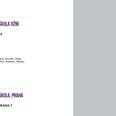
kola Jižní
 4
ara, Housle, Viola,
on, Klarinet, Flétna,
škola, Praha
 PRAHA 7