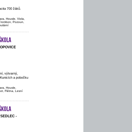
cita 700 žáků.
ara, Housle, Viola,
, Trombon, Pozoun,
pulární
škola
POPOVICE
ní, výtvarný,
 Kunicích a pobočku
ara, Housle,
net, Flétna, Lesní
škola
, SEDLEC -