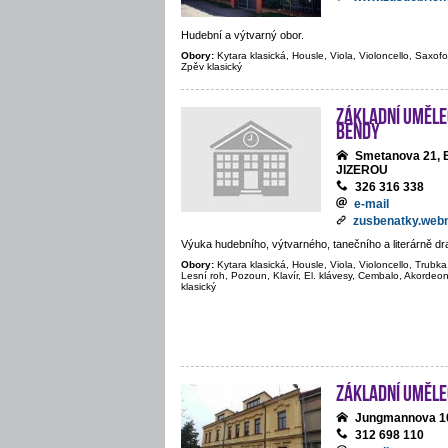
Hudební a výtvarný obor.
Obory:
Kytara klasická, Housle, Viola, Violoncello, Saxofon
Zpěv klasický
Základní umělec
Bendy
Smetanova 21,
JIZEROU
326 316 338
e-mail
zusbenatky.web
Výuka hudebního, výtvarného, tanečního a literárně d
Obory:
Kytara klasická, Housle, Viola, Violoncello, Trubka
Lesní roh, Pozoun, Klavír, El. klávesy, Cembalo, Akordeon
klasický
Základní uměle
Jungmannova 1
312 698 110