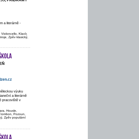
155, PŘÍBRAM I
 a literárně -
Violoncello, Klavír,
troje, Zpěv klasický,
škola
ZEŇ
zen.cz
uměleckou výuku
aneční a literárně
 pracoviště v
ara, Housle,
, Trombon, Pozoun,
cký, Zpěv populární
škola