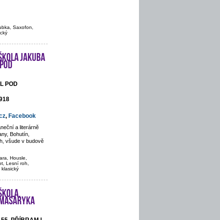
rubka, Saxofon,
ický
škola Jakuba
 pod
ÁL POD
 918
cz
,
Facebook
eční a literárně
ny, Bohutín,
ch, všude v budově
ara, Housle,
t, Lesní roh,
 klasický
škola,
. Masaryka