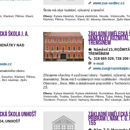
www.zus-sedlec.cz
Škola má obor hudební, výtvarný a taneční.
, Klarinet, Flétna, Klavír,
Obory:
Kytara klasická, Kytara elektrická, Housle, Violoncello, T
Klarinet, Flétna, Pozoun, Klavír, El. klávesy, Akordeon, Zpěv klas
ká škola J. A.
Základní umělecká 
Jana Ryby Rožmitál
Třemšínem
 BENÁTKY NAD
Náměstí 23, ROŽMIT
TŘEMŠÍNEM
318 665 029, 728 206
e-mail
node.cz
www.zusjjrrozmitalptr.
ramatického oboru.
Zřizujeme všechny 4 vyučovací obory - hudební, výtvarný, tan
, Saxofon, Klarinet, Flétna,
dramatický. Škola má 5 vzdálených míst vzdělávání - Hvožďa
, Bicí nástroje, Zpěv
Obecnice , Jince, Milín a detašované pracoviště v Tochovicí
ZŠ.
Obory:
Kytara klasická, Kytara elektrická, Kontrabas, Basová kyt
Violoncello, Trubka, Saxofon, Klarinet, Flétna, Tuba, Hoboj, Fago
Trombon, Pozoun, Klavír, Varhany, Akordeon, Bicí nástroje, Zpěv
cká škola Unhošť
Základní umělecká 
Příbram I, nám. T. G
155
04, UNHOŠŤ