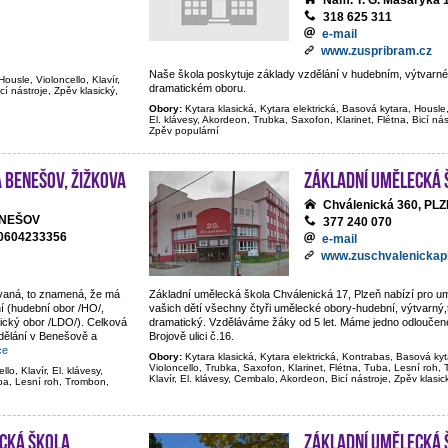
Nám. T. G. Masaryka 
318 625 311
e-mail
www.zuspribram.cz
Naše škola poskytuje základy vzdělání v hudebním, výtvarném
Housle, Violoncello, Klavír,
dramatickém oboru.
cí nástroje, Zpěv klasický,
Obory:
Kytara klasická, Kytara elektrická, Basová kytara, Housle, 
El. klávesy, Akordeon, Trubka, Saxofon, Klarinet, Flétna, Bicí nás
Zpěv populární
 Benešov, Žižkova
Základní umělecká 
Chválenická 360, PL
BENEŠOV
377 240 070
20604233356
e-mail
www.zuschvalenickapl
ovaná, to znamená, že má
Základní umělecká škola Chválenická 17, Plzeň nabízí pro 
í (hudební obor /HO/,
vašich dětí všechny čtyři umělecké obory-hudební, výtvarný,t
tický obor /LDO/). Celková
dramatický. Vzděláváme žáky od 5 let. Máme jedno odloučené
dělání v Benešově a
Brojově ulici č.16.
ce
Obory:
Kytara klasická, Kytara elektrická, Kontrabas, Basová kyt
Violoncello, Trubka, Saxofon, Klarinet, Flétna, Tuba, Lesní roh
lo, Klavír, El. klávesy,
Klavír, El. klávesy, Cembalo, Akordeon, Bicí nástroje, Zpěv klasi
ba, Lesní roh, Trombon,
cká škola
Základní umělecká 