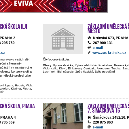
ká škola Ilji
Základní umělecká š
Město
, PRAHA 2
Krtinská 673, PRAHA
3 295 750
267 900 131
e-mail
.cz
www.zus-krtinska.cz
ckou výuku vašich dětí
Čtyřoborová škola.
ční a literárně-
Obory:
Kytara klasická, Kytara elektrická, Kontrabas, Basová kyt
částí hry na nástroj je
Violoncello, Klavír, El. klávesy, Cembalo, Akordeon, Trubka, Saxof
olventy konzervatoří a
Lesní roh, Bicí nástroje, Zpěv klasický, Zpěv populární
umělecké profesi také
ová kytara, Housle, Viola,
axofon, Klarinet, Flétna,
cký
cká škola, Praha
Základní umělecká 
7, Šimáčkova 16
, PRAHA 4
Šimáckova 1452/16,
8 735 069
220 875 863
e-mail