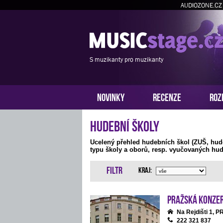
AUDIOZONE.CZ
S muzikanty pro muzikanty
NOVINKY
RECENZE
ROZ
Hudební školy
Ucelený přehled hudebních škol (ZUŠ, hud
typu školy a oborů, resp. vyučovaných hud
Filtr
Kraj:
Pražská konze
Na Rejdišti 1, 
222 321 837