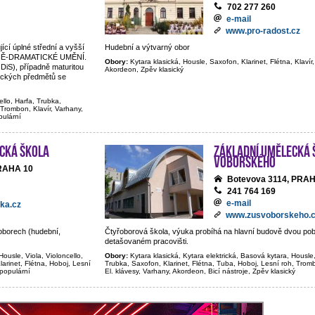
702 277 260
e-mail
www.pro-radost.cz
jící úplné střední a vyšší
Hudební a výtvarný obor
BNĚ-DRAMATICKÉ UMĚNÍ.
Obory:
Kytara klasická, Housle, Saxofon, Klarinet, Flétna, Klavír,
 DiS), případně maturitou
Akordeon, Zpěv klasický
tických předmětů se
ello, Harfa, Trubka,
 Trombon, Klavír, Varhany,
pulární
cká škola
Základní umělecká 
Voborského
PRAHA 10
Botevova 3114, PRA
241 764 169
e-mail
ka.cz
www.zusvoborskeho.
oborech (hudební,
Čtyřoborová škola, výuka probíhá na hlavní budově dvou p
detašovaném pracovišti.
Housle, Viola, Violoncello,
Obory:
Kytara klasická, Kytara elektrická, Basová kytara, Housle,
larinet, Flétna, Hoboj, Lesní
Trubka, Saxofon, Klarinet, Flétna, Tuba, Hoboj, Lesní roh, Trom
 populární
El. klávesy, Varhany, Akordeon, Bicí nástroje, Zpěv klasický