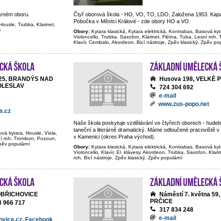
arném oboru.
Čtyř oborová škola - HO, VO, TO, LDO. Založena 1953. Kapa
Pobočka v Městci Králové - zde obory HO a VO.
Housle, Trubka, Klarinet,
e
Obory:
Kytara klasická, Kytara elektrická, Kontrabas, Basová kyt
Violoncello, Trubka, Saxofon, Klarinet, Flétna, Tuba, Lesní roh
Klavír, Cembalo, Akordeon, Bicí nástroje, Zpěv klasický, Zpěv po
cká škola
Základní umělecká 
y 25, BRANDÝS NAD
Husova 198, VELKÉ 
OLESLAV
724 304 692
e-mail
www.zus-popo.net
s.cz
Naše škola poskytuje vzdělávání ve čtyřech oborech - hudeb
taneční a literárně dramatický. Máme odloučené pracoviště v
ová kytara, Housle, Viola,
v Kamenici (okres Praha východ).
sní roh, Trombon, Pozoun,
Zpěv populární
Obory:
Kytara klasická, Kytara elektrická, Kontrabas, Basová kyt
Violoncello, Klavír, El. klávesy, Akordeon, Trubka, Saxofon, Klari
roh, Bicí nástroje, Zpěv klasický, Zpěv populární
cká škola
Základní umělecká 
OBŘICHOVICE
Náměstí 7. května 59
PRČICE
8 966 717
317 834 248
e-mail
ovice.cz
,
Facebook