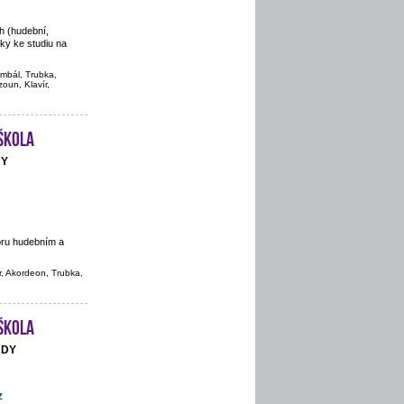
h (hudební,
áky ke studiu na
imbál, Trubka,
oun, Klavír,
škola
NY
oru hudebním a
r, Akordeon, Trubka,
škola
ADY
z