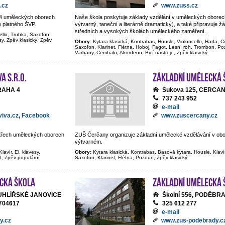
.cz
www.zuss.cz
e 4 uměleckých oborech
Naše škola poskytuje základy vzdělání v uměleckých oborec
e platného ŠVP.
výtvarný, taneční a literárně dramatický), a také připravuje ž
středních a vysokých školách uměleckého zaměření.
ello, Trubka, Saxofon,
sy, Zpěv klasický, Zpěv
Obory:
Kytara klasická, Kontrabas, Housle, Violoncello, Harfa, C
Saxofon, Klarinet, Flétna, Hoboj, Fagot, Lesní roh, Trombon, Poz
Varhany, Cembalo, Akordeon, Bicí nástroje, Zpěv klasický
A s.r.o.
Základní umělecká 
PRAHA 4
Sukova 125, CERCA
737 243 952
e-mail
iva.cz
,
Facebook
www.zuscercany.cz
e třech uměleckých oborech
ZUŠ Čerčany organizuje základní umělecké vzdělávání v ob
výtvarném.
lavír, El. klávesy,
Obory:
Kytara klasická, Kontrabas, Basová kytara, Housle, Klaví
t, Zpěv populární
Saxofon, Klarinet, Flétna, Pozoun, Zpěv klasický
cká škola
Základní umělecká 
, UHLÍŘSKÉ JANOVICE
Školní 556, PODĚBR
704617
325 612 277
e-mail
y.cz
www.zus-podebrady.c