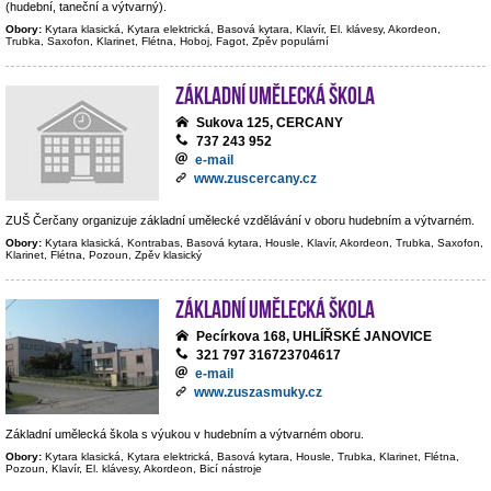
(hudební, taneční a výtvarný).
Obory:
Kytara klasická, Kytara elektrická, Basová kytara, Klavír, El. klávesy, Akordeon,
Trubka, Saxofon, Klarinet, Flétna, Hoboj, Fagot, Zpěv populární
Základní umělecká škola
Sukova 125, CERCANY
737 243 952
e-mail
www.zuscercany.cz
ZUŠ Čerčany organizuje základní umělecké vzdělávání v oboru hudebním a výtvarném.
Obory:
Kytara klasická, Kontrabas, Basová kytara, Housle, Klavír, Akordeon, Trubka, Saxofon,
Klarinet, Flétna, Pozoun, Zpěv klasický
Základní umělecká škola
Pecírkova 168, UHLÍŘSKÉ JANOVICE
321 797 316723704617
e-mail
www.zuszasmuky.cz
Základní umělecká škola s výukou v hudebním a výtvarném oboru.
Obory:
Kytara klasická, Kytara elektrická, Basová kytara, Housle, Trubka, Klarinet, Flétna,
Pozoun, Klavír, El. klávesy, Akordeon, Bicí nástroje