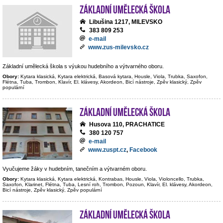
Základní umělecká škola
Libušina 1217, MILEVSKO
383 809 253
e-mail
www.zus-milevsko.cz
Základní umělecká škola s výukou hudebního a výtvarného oboru.
Obory:
Kytara klasická, Kytara elektrická, Basová kytara, Housle, Viola, Trubka, Saxofon,
Flétna, Tuba, Trombon, Klavír, El. klávesy, Akordeon, Bicí nástroje, Zpěv klasický, Zpěv
populární
Základní umělecká škola
Husova 110, PRACHATICE
380 120 757
e-mail
www.zuspt.cz
,
Facebook
Vyučujeme žáky v hudebním, tanečním a výtvarném oboru.
Obory:
Kytara klasická, Kytara elektrická, Kontrabas, Housle, Viola, Violoncello, Trubka,
Saxofon, Klarinet, Flétna, Tuba, Lesní roh, Trombon, Pozoun, Klavír, El. klávesy, Akordeon,
Bicí nástroje, Zpěv klasický, Zpěv populární
Základní umělecká škola