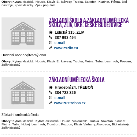
Obory:
Kytara klasická, Housle, Klavír, El. klávesy, Trubka, Saxofon, Klarinet, Flétna, Bicí
nástroje, Zpěv klasický, Zpěv populární
Základní škola a Základní umělecká
škola, Zliv, okr. České Budějovice
Lidická 315, ZLIV
387 993 494
e-mail
www.zszliv.eu
Hudební obor a výtvarný obor
Obory:
Kytara klasická, Housle, Klavír, El. klávesy, Trubka, Flétna, Tuba, Lesní roh, Pozoun,
Zpěv klasický
Základní umělecká škola
Hradební 24, TŘEBOŇ
384 722 326
e-mail
www.zustrebon.cz
Základní umělecká škola
Obory:
Kytara klasická, Kytara elektrická, Housle, Violoncello, Trubka, Saxofon, Klarinet,
Flétna, Tuba, Hoboj, Lesní roh, Trombon, Pozoun, Klavír, Varhany, Akordeon, Bicí nástroje,
Zpěv klasický