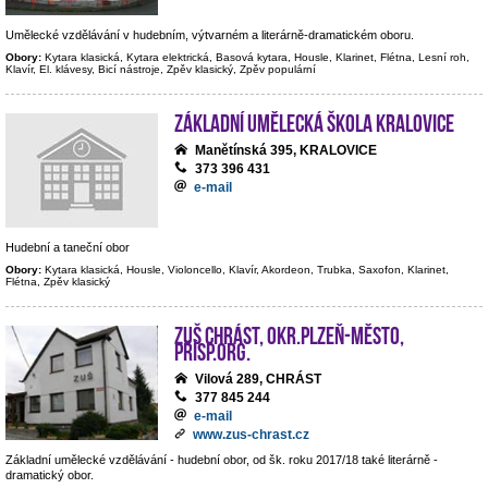
Umělecké vzdělávání v hudebním, výtvarném a literárně-dramatickém oboru.
Obory:
Kytara klasická, Kytara elektrická, Basová kytara, Housle, Klarinet, Flétna, Lesní roh,
Klavír, El. klávesy, Bicí nástroje, Zpěv klasický, Zpěv populární
Základní umělecká škola Kralovice
Manětínská 395, KRALOVICE
373 396 431
e-mail
Hudební a taneční obor
Obory:
Kytara klasická, Housle, Violoncello, Klavír, Akordeon, Trubka, Saxofon, Klarinet,
Flétna, Zpěv klasický
ZUŠ Chrást, okr.Plzeň-město,
přísp.org.
Vilová 289, CHRÁST
377 845 244
e-mail
www.zus-chrast.cz
Základní umělecké vzdělávání - hudební obor, od šk. roku 2017/18 také literárně -
dramatický obor.