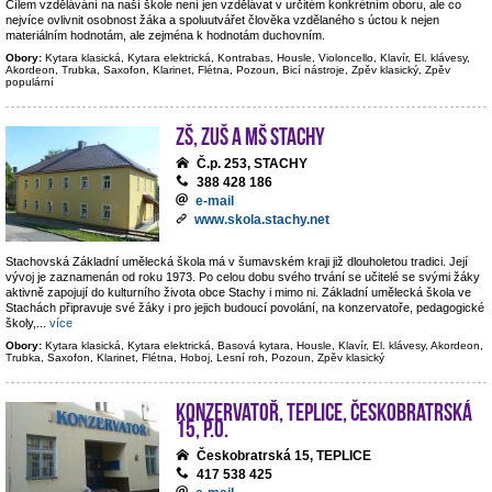
Cílem vzdělávání na naší škole není jen vzdělávat v určitém konkrétním oboru, ale co
nejvíce ovlivnit osobnost žáka a spoluutvářet člověka vzdělaného s úctou k nejen
materiálním hodnotám, ale zejména k hodnotám duchovním.
Obory:
Kytara klasická, Kytara elektrická, Kontrabas, Housle, Violoncello, Klavír, El. klávesy,
Akordeon, Trubka, Saxofon, Klarinet, Flétna, Pozoun, Bicí nástroje, Zpěv klasický, Zpěv
populární
ZŠ, ZUŠ a MŠ Stachy
Č.p. 253, STACHY
388 428 186
e-mail
www.skola.stachy.net
Stachovská Základní umělecká škola má v šumavském kraji již dlouholetou tradici. Její
vývoj je zaznamenán od roku 1973. Po celou dobu svého trvání se učitelé se svými žáky
aktivně zapojují do kulturního života obce Stachy i mimo ni. Základní umělecká škola ve
Stachách připravuje své žáky i pro jejich budoucí povolání, na konzervatoře, pedagogické
školy,
...
více
Obory:
Kytara klasická, Kytara elektrická, Basová kytara, Housle, Klavír, El. klávesy, Akordeon,
Trubka, Saxofon, Klarinet, Flétna, Hoboj, Lesní roh, Pozoun, Zpěv klasický
Konzervatoř, Teplice, Českobratrská
15, p.o.
Českobratrská 15, TEPLICE
417 538 425