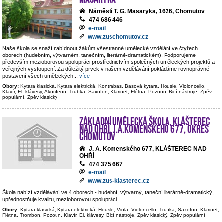
Náměstí T. G. Masaryka, 1626, Chomutov
474 686 446
e-mail
www.zuschomutov.cz
Naše škola se snaží nabídnout žákům všestranné umělecké vzdělání ve čtyřech
oborech (hudebním, výtvarném, tanečním, literárně-dramatickém). Podporujeme
především mezioborovou spolupráci prostřednictvím společných uměleckých projektů a
veřejných vystoupení. Za důležitý prvek v našem vzdělávání pokládáme rovnoprávné
postavení všech uměleckých
...
více
Obory:
Kytara klasická, Kytara elektrická, Kontrabas, Basová kytara, Housle, Violoncello,
Klavír, El. klávesy, Akordeon, Trubka, Saxofon, Klarinet, Flétna, Pozoun, Bicí nástroje, Zpěv
populární, Zpěv klasický
Základní umělecká škola, Klášterec
nad Ohří, J.A.Komenského 677, okres
Chomutov
J. A. Komenského 677, KLÁŠTEREC NAD
OHŘÍ
474 375 667
e-mail
www.zus-klasterec.cz
Škola nabízí vzdělávání ve 4 oborech - hudební, výtvarný, taneční literárně-dramatický,
upřednostňuje kvalitu, mezioborovou spolupráci.
Obory:
Kytara klasická, Kytara elektrická, Housle, Viola, Violoncello, Trubka, Saxofon, Klarinet,
Flétna, Trombon, Pozoun, Klavír, El. klávesy, Bicí nástroje, Zpěv klasický, Zpěv populární