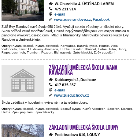
W. Churchilla 4, ÚSTÍ NAD LABEM
475 211 914
e-mail
www.zuserandove.cz
,
Facebook
ZUŠ Evy Randové navštěvuje 950 žáků. Vyučují se zde všechny umělecké obory.
Škola pořádá velké množství akcí, z nichž nejvýznamějším jsou Virtuosi per musica di
pianoforte www.virtuosi-ipc.com , Mládí s filharmoniky, Mistrovské pěvecké kurzy Evy
Randové a Umělecké léto.
Obory:
Kytara klasická, Kytara elektrická, Kontrabas, Basová kytara, Housle, Viola,
Violoncello, Klavír, El. klávesy, Akordeon, Trubka, Saxofon, Klarinet, Flétna, Tuba, Hoboj,
Fagot, Lesní roh, Trombon, Pozoun, Bicí nástroje, Zpěv klasický, Zpěv populární
Základní umělecká škola Ivana
Kawaciuka
Kubicových 2, Duchcov
417 835 357
e-mail
www.zusduchcov.cz
Škola vzdělává v hudebním, výtvarném a tanečním oboru.
Obory:
Kytara klasická, Kytara elektrická, Basová kytara, Klavír, Akordeon, Saxofon, Klarinet,
Flétna, Zpěv populární, Zpěv klasický
Základní umělecká škola Louny
Podebradova 610, LOUNY