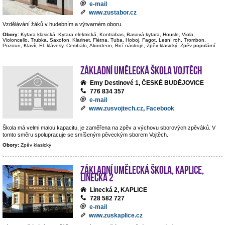
e-mail
www.zustabor.cz
Vzdělávání žáků v hudebním a výtvarném oboru.
Obory:
Kytara klasická, Kytara elektrická, Kontrabas, Basová kytara, Housle, Viola,
Violoncello, Trubka, Saxofon, Klarinet, Flétna, Tuba, Hoboj, Fagot, Lesní roh, Trombon,
Pozoun, Klavír, El. klávesy, Cembalo, Akordeon, Bicí nástroje, Zpěv klasický, Zpěv populární
Základní umělecká škola Vojtěch
Emy Destinové 1, ČESKÉ BUDĚJOVICE
776 834 357
e-mail
www.zusvojtech.cz
,
Facebook
Škola má velmi malou kapacitu, je zaměřena na zpěv a výchovu sborových zpěváků. V
tomto směru spolupracuje se smíšeným pěveckým sborem Vojtěch.
Obory:
Zpěv klasický
Základní umělecká škola, Kaplice,
Linecká 2
Linecká 2, KAPLICE
728 582 727
e-mail
www.zuskaplice.cz