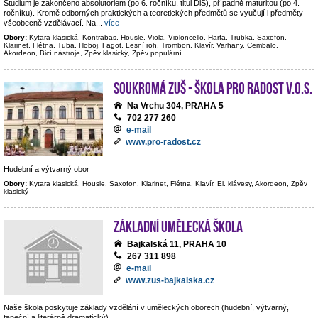
Studium je zakončeno absolutoriem (po 6. ročníku, titul DiS), případně maturitou (po 4.
ročníku). Kromě odborných praktických a teoretických předmětů se vyučují i předměty
všeobecně vzdělávací. Na
...
více
Obory:
Kytara klasická, Kontrabas, Housle, Viola, Violoncello, Harfa, Trubka, Saxofon,
Klarinet, Flétna, Tuba, Hoboj, Fagot, Lesní roh, Trombon, Klavír, Varhany, Cembalo,
Akordeon, Bicí nástroje, Zpěv klasický, Zpěv populární
Soukromá ZUŠ - Škola pro radost v.o.s.
Na Vrchu 304, PRAHA 5
702 277 260
e-mail
www.pro-radost.cz
Hudební a výtvarný obor
Obory:
Kytara klasická, Housle, Saxofon, Klarinet, Flétna, Klavír, El. klávesy, Akordeon, Zpěv
klasický
Základní umělecká škola
Bajkalská 11, PRAHA 10
267 311 898
e-mail
www.zus-bajkalska.cz
Naše škola poskytuje základy vzdělání v uměleckých oborech (hudební, výtvarný,
taneční a literárně dramatický).