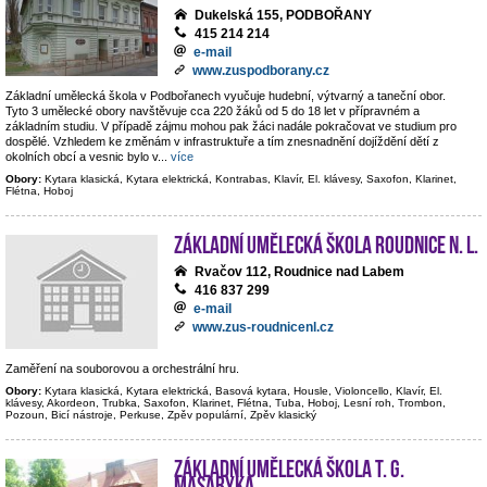
Dukelská 155, PODBOŘANY
415 214 214
e-mail
www.zuspodborany.cz
Základní umělecká škola v Podbořanech vyučuje hudební, výtvarný a taneční obor.
Tyto 3 umělecké obory navštěvuje cca 220 žáků od 5 do 18 let v přípravném a
základním studiu. V případě zájmu mohou pak žáci nadále pokračovat ve studium pro
dospělé. Vzhledem ke změnám v infrastruktuře a tím znesnadnění dojíždění dětí z
okolních obcí a vesnic bylo v
...
více
Obory:
Kytara klasická, Kytara elektrická, Kontrabas, Klavír, El. klávesy, Saxofon, Klarinet,
Flétna, Hoboj
Základní umělecká škola Roudnice n. L.
Rvačov 112, Roudnice nad Labem
416 837 299
e-mail
www.zus-roudnicenl.cz
Zaměření na souborovou a orchestrální hru.
Obory:
Kytara klasická, Kytara elektrická, Basová kytara, Housle, Violoncello, Klavír, El.
klávesy, Akordeon, Trubka, Saxofon, Klarinet, Flétna, Tuba, Hoboj, Lesní roh, Trombon,
Pozoun, Bicí nástroje, Perkuse, Zpěv populární, Zpěv klasický
Základní umělecká škola T. G.
Masaryka