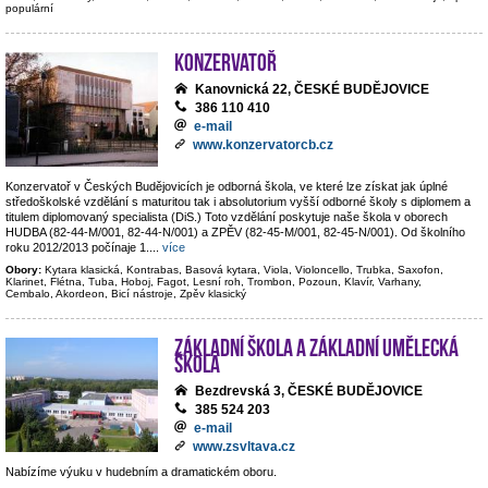
populární
Konzervatoř
Kanovnická 22, ČESKÉ BUDĚJOVICE
386 110 410
e-mail
www.konzervatorcb.cz
Konzervatoř v Českých Budějovicích je odborná škola, ve které lze získat jak úplné
středoškolské vzdělání s maturitou tak i absolutorium vyšší odborné školy s diplomem a
titulem diplomovaný specialista (DiS.) Toto vzdělání poskytuje naše škola v oborech
HUDBA (82-44-M/001, 82-44-N/001) a ZPĚV (82-45-M/001, 82-45-N/001). Od školního
roku 2012/2013 počínaje 1.
...
více
Obory:
Kytara klasická, Kontrabas, Basová kytara, Viola, Violoncello, Trubka, Saxofon,
Klarinet, Flétna, Tuba, Hoboj, Fagot, Lesní roh, Trombon, Pozoun, Klavír, Varhany,
Cembalo, Akordeon, Bicí nástroje, Zpěv klasický
Základní škola a základní umělecká
škola
Bezdrevská 3, ČESKÉ BUDĚJOVICE
385 524 203
e-mail
www.zsvltava.cz
Nabízíme výuku v hudebním a dramatickém oboru.