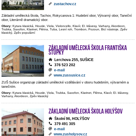
zustachov.cz
Základní umělecká škola, Tachov, Rokycanova 1: Hudební obor, Výtvarný obor, Taneční
obor, Literárně dramatický obor.
Obory:
Kytara klasická, Housle, Viola, Violoncello, Klavír, El. klávesy, Varhany, Akordeon,
Trubka, Saxofon, Klarinet, Flétna, Tuba, Lesní roh, Trombon, Pozoun, Bicí nástroje, Zpěv
klasický, Zpěv populární
Základní umělecká škola Františka
Stupky
Lerchova 255, SUŠICE
376 523 202
e-mail
www.zussusice.cz
ZUŠ Sušice organizuje základní umělecké vzdělávání v oboru hudebním, výtvarném a
tanečním.
Obory:
Kytara klasická, Housle, Viola, Trubka, Saxofon, Klarinet, Flétna, Klavír, El. klávesy,
Varhany, Akordeon, Zpěv klasický
Základní umělecká škola Holýšov
Školní 96, HOLÝŠOV
379 491 305
e-mail
www.zusholysov.cz