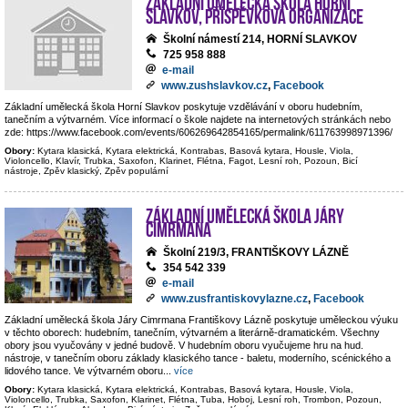
Základní umělecká škola Horní
Slavkov, příspěvková organizace
Školní námestí 214, HORNÍ SLAVKOV
725 958 888
e-mail
www.zushslavkov.cz
,
Facebook
Základní umělecká škola Horní Slavkov poskytuje vzdělávání v oboru hudebním,
tanečním a výtvarném. Více informací o škole najdete na internetových stránkách nebo
zde: https://www.facebook.com/events/606269642854165/permalink/611763998971396/
Obory:
Kytara klasická, Kytara elektrická, Kontrabas, Basová kytara, Housle, Viola,
Violoncello, Klavír, Trubka, Saxofon, Klarinet, Flétna, Fagot, Lesní roh, Pozoun, Bicí
nástroje, Zpěv klasický, Zpěv populární
Základní umělecká škola Járy
Cimrmana
Školní 219/3, FRANTIŠKOVY LÁZNĚ
354 542 339
e-mail
www.zusfrantiskovylazne.cz
,
Facebook
Základní umělecká škola Járy Cimrmana Františkovy Lázně poskytuje uměleckou výuku
v těchto oborech: hudebním, tanečním, výtvarném a literárně-dramatickém. Všechny
obory jsou vyučovány v jedné budově. V hudebním oboru vyučujeme hru na hud.
nástroje, v tanečním oboru základy klasického tance - baletu, moderního, scénického a
lidového tance. Ve výtvarném oboru
...
více
Obory:
Kytara klasická, Kytara elektrická, Kontrabas, Basová kytara, Housle, Viola,
Violoncello, Trubka, Saxofon, Klarinet, Flétna, Tuba, Hoboj, Lesní roh, Trombon, Pozoun,