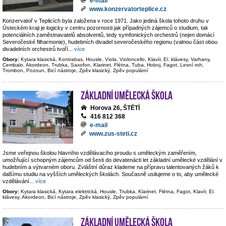
e-mail
www.konzervatorteplice.cz
Konzervatoř v Teplicích byla založena v roce 1971. Jako jediná škola tohoto druhu v
Ústeckém kraji je logicky v centru pozornosti jak případných zájemců o studium, tak
potenciálních zaměstnavatelů absolventů, tedy symfonických orchestrů (nejen domácí
Severočeské filharmonie), hudebních divadel severočeského regionu (valnou část obou
divadelních orchestrů tvoří
...
více
Obory:
Kytara klasická, Kontrabas, Housle, Viola, Violoncello, Klavír, El. klávesy, Varhany,
Cembalo, Akordeon, Trubka, Saxofon, Klarinet, Flétna, Tuba, Hoboj, Fagot, Lesní roh,
Trombon, Pozoun, Bicí nástroje, Zpěv klasický, Zpěv populární
Základní umělecká škola
Horova 26, ŠTĚTÍ
416 812 368
e-mail
www.zus-steti.cz
Jsme veřejnou školou hlavního vzdělávacího proudu s uměleckým zaměřením,
umožňující schopným zájemcům od šesti do devatenácti let základní umělecké vzdělání v
hudebním a výtvarném oboru. Zvláštní důraz klademe na přípravu talentovaných žáků k
dalšímu studiu na vyšších uměleckých školách. Současně usilujeme o to, aby umělecké
vzdělávání
...
více
Obory:
Kytara klasická, Kytara elektrická, Housle, Trubka, Klarinet, Flétna, Fagot, Klavír, El.
klávesy, Akordeon, Bicí nástroje, Zpěv klasický, Zpěv populární
Základní umělecká škola