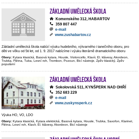
Základní umělecká škola
Komenského 312, HABARTOV
359 807 447
e-mail
www.zushabartov.cz
Základní umělecká škola nabízí výuku hudebního, výtvarného i tanečního oboru, pro
děti ve věku od 5ti let, od 1. 9. 2017 nabízíme i výuku literárně dramatického oboru
Obory:
Kytara klasická, Basová kytara, Housle, Violoncello, Klavír, El. klávesy, Akordeon,
Trubka, Flétna, Tuba, Lesní roh, Trombon, Pozoun, Bicí nástroje, Zpěv klasický, Zpěv
populární
Základní umělecká škola
Sokolovská 511, KYNŠPERK NAD OHŘÍ
352 683 229
e-mail
www.zuskynsperk.cz
Výuka HO, VO, LDO
Obory:
Kytara klasická, Kytara elektrická, Basová kytara, Housle, Trubka, Saxofon, Klarinet,
Flétna, Lesní roh, Klavír, El. klávesy, Akordeon, Bicí nástroje