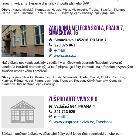
taneční, výtvarný, literárně dramatický) podle platného ŠVP.
Obory:
Kytara klasická, Kontrabas, Housle, Viola, Violoncello, Trubka, Saxofon, Klarinet,
Flétna, Tuba, Trombon, Pozoun, Klavír, El. klávesy, Zpěv klasický, Zpěv populární
Základní umělecká škola, Praha 7,
Šimáčkova 16
Šimáckova 1452/16, PRAHA 7
220 875 863
e-mail
www.zuss.cz
Naše škola poskytuje základy vzdělání v uměleckých oborech (hudební, výtvarný,
taneční a literárně dramatický), a také připravuje žáky ke studiu na středních a vysokých
školách uměleckého zaměření.
Obory:
Kytara klasická, Kontrabas, Housle, Violoncello, Harfa, Cimbál, Trubka, Saxofon,
Klarinet, Flétna, Hoboj, Fagot, Lesní roh, Trombon, Pozoun, Klavír, Varhany, Cembalo,
Akordeon, Bicí nástroje, Zpěv klasický
ZUŠ PRO ARTE VIVA s.r.o.
Vzdušná 564, PRAHA 4
241 713 925
e-mail
www.zusproarteviva.cz
,
Facebook
Základní umělecká škola vzdělávající žáky od 5 let ve třech uměleckých oborech