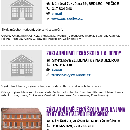
Náměstí 7. května 59, SEDLEC - PRČICE
317 834 248
e-mail
www.zus-sedlec.cz
Škola má obor hudební, výtvarný a taneční.
Obory:
Kytara klasická, Kytara elektrická, Housle, Violoncello, Trubka, Saxofon, Klarinet,
Flétna, Pozoun, Klavír, El. klávesy, Akordeon, Zpěv klasický
Základní umělecká škola J. A. Bendy
Smetanova 21, BENÁTKY NAD JIZEROU
326 316 338
e-mail
zusbenatky.webnode.cz
Výuka hudebního, výtvarného, tanečního a literárně dramatického oboru.
Obory:
Kytara klasická, Housle, Viola, Violoncello, Trubka, Saxofon, Klarinet, Flétna, Lesní
roh, Pozoun, Klavír, El. klávesy, Cembalo, Akordeon, Bicí nástroje, Zpěv klasický
Základní umělecká škola Jakuba Jana
Ryby Rožmitál pod Třemšínem
Náměstí 23, ROŽMITÁL POD TŘEMŠÍNEM
318 665 029, 728 206 918