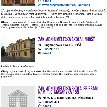
e-mail
www.zusjjrrozmitalptr.cz
,
Facebook
Zřizujeme všechny 4 vyučovací obory - hudební, výtvarný, taneční a literárně dramatický.
Škola má 5 vzdálených míst vzdělávání - Hvožďany, Bohutín, Obecnice , Jince, Milín a
detašované pracoviště v Tochovicích, všude v budově ZŠ.
Obory:
Kytara klasická, Kytara elektrická, Kontrabas, Basová kytara, Housle, Violoncello,
Trubka, Saxofon, Klarinet, Flétna, Tuba, Hoboj, Fagot, Lesní roh, Trombon, Pozoun, Klavír,
Varhany, Akordeon, Bicí nástroje, Zpěv klasický
Základní umělecká škola Unhošť
Jungmannova 104, UNHOŠŤ
312 698 110
e-mail
Hudební obor a taneční obor.
Obory:
Kytara klasická, Kytara elektrická, Basová kytara, Housle, Violoncello, Klavír, El.
klávesy, Akordeon, Saxofon, Klarinet, Flétna, Hoboj, Bicí nástroje, Zpěv klasický, Zpěv
populární
Základní umělecká škola, Příbram I,
nám. T. G. Masaryka 155
Nám. T. G. Masaryka 155, PŘÍBRAM I
318 625 311
e-mail