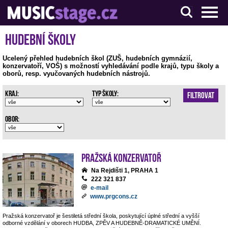
S muzikanty pro muzikanty
Hudební školy
Ucelený přehled hudebních škol (ZUŠ, hudebních gymnázií,
konzervatoří, VOŠ) s možností vyhledávání podle krajů, typu školy a
oborů, resp. vyučovaných hudebních nástrojů.
Kraj:
Typ školy:
Filtrovat
Obor:
Pražská konzervatoř
Na Rejdišti 1, PRAHA 1
222 321 837
e-mail
www.prgcons.cz
Pražská konzervatoř je šestiletá střední škola, poskytující úplné střední a vyšší
odborné vzdělání v oborech HUDBA, ZPĚV A HUDEBNĚ-DRAMATICKÉ UMĚNÍ.