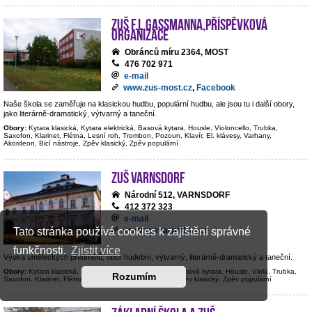
ZUŠ F.L.Gassmanna,příspěvková
organizace
Obránců míru 2364, MOST
476 702 971
e-mail
www.zus-most.cz
,
Facebook
Naše škola se zaměřuje na klasickou hudbu, populární hudbu, ale jsou tu i další obory,
jako literárně-dramatický, výtvarný a taneční.
Obory:
Kytara klasická, Kytara elektrická, Basová kytara, Housle, Violoncello, Trubka,
Saxofon, Klarinet, Flétna, Lesní roh, Trombon, Pozoun, Klavír, El. klávesy, Varhany,
Akordeon, Bicí nástroje, Zpěv klasický, Zpěv populární
ZUŠ Varnsdorf
Národní 512, VARNSDORF
412 372 323
e-mail
www.zusvarnsdorf.cz
Tato stránka používá cookies k zajištění správné
funkčnosti.
Zjistit více
Výuka uměleckých předmětů; obor hudební, výtvarný, literárně-dramatický a taneční.
Obory:
Kytara klasická, Kytara elektrická, Kontrabas, Basová kytara, Housle, Viola, Trubka,
Rozumím
Saxofon, Klarinet, Flétna, Hoboj, Klavír, Bicí nástroje, Zpěv klasický, Zpěv populární