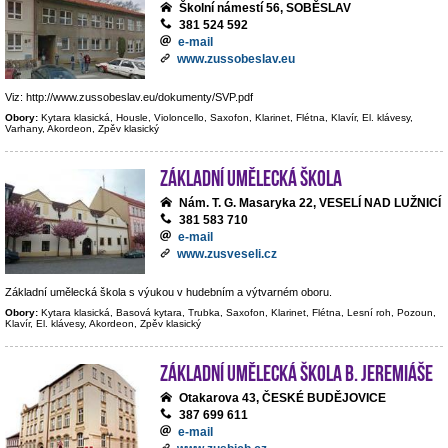
Školní námestí 56, SOBĚSLAV
381 524 592
e-mail
www.zussobeslav.eu
Viz: http://www.zussobeslav.eu/dokumenty/SVP.pdf
Obory:
Kytara klasická, Housle, Violoncello, Saxofon, Klarinet, Flétna, Klavír, El. klávesy,
Varhany, Akordeon, Zpěv klasický
Základní umělecká škola
Nám. T. G. Masaryka 22, VESELÍ NAD LUŽNICÍ
381 583 710
e-mail
www.zusveseli.cz
Základní umělecká škola s výukou v hudebním a výtvarném oboru.
Obory:
Kytara klasická, Basová kytara, Trubka, Saxofon, Klarinet, Flétna, Lesní roh, Pozoun,
Klavír, El. klávesy, Akordeon, Zpěv klasický
Základní umělecká škola B. Jeremiáše
Otakarova 43, ČESKÉ BUDĚJOVICE
387 699 611
e-mail