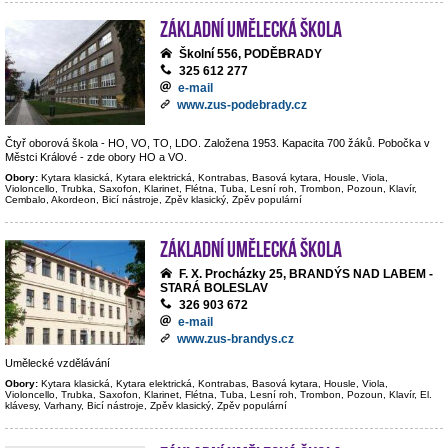
Základní umělecká škola
Školní 556, PODĚBRADY
325 612 277
e-mail
www.zus-podebrady.cz
Čtyř oborová škola - HO, VO, TO, LDO. Založena 1953. Kapacita 700 žáků. Pobočka v
Městci Králové - zde obory HO a VO.
Obory:
Kytara klasická, Kytara elektrická, Kontrabas, Basová kytara, Housle, Viola,
Violoncello, Trubka, Saxofon, Klarinet, Flétna, Tuba, Lesní roh, Trombon, Pozoun, Klavír,
Cembalo, Akordeon, Bicí nástroje, Zpěv klasický, Zpěv populární
Základní umělecká škola
F. X. Procházky 25, BRANDÝS NAD LABEM -
STARÁ BOLESLAV
326 903 672
e-mail
www.zus-brandys.cz
Umělecké vzdělávání
Obory:
Kytara klasická, Kytara elektrická, Kontrabas, Basová kytara, Housle, Viola,
Violoncello, Trubka, Saxofon, Klarinet, Flétna, Tuba, Lesní roh, Trombon, Pozoun, Klavír, El.
klávesy, Varhany, Bicí nástroje, Zpěv klasický, Zpěv populární