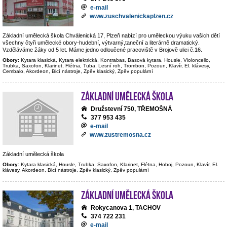
e-mail
www.zuschvalenickaplzen.cz
Základní umělecká škola Chválenická 17, Plzeň nabízí pro uměleckou výuku vašich dětí
všechny čtyři umělecké obory-hudební, výtvarný,taneční a literárně dramatický.
Vzděláváme žáky od 5 let. Máme jedno odloučené pracoviště v Brojově ulici č.16.
Obory:
Kytara klasická, Kytara elektrická, Kontrabas, Basová kytara, Housle, Violoncello,
Trubka, Saxofon, Klarinet, Flétna, Tuba, Lesní roh, Trombon, Pozoun, Klavír, El. klávesy,
Cembalo, Akordeon, Bicí nástroje, Zpěv klasický, Zpěv populární
Základní umělecká škola
Družstevní 750, TŘEMOŠNÁ
377 953 435
e-mail
www.zustremosna.cz
Základní umělecká škola
Obory:
Kytara klasická, Housle, Trubka, Saxofon, Klarinet, Flétna, Hoboj, Pozoun, Klavír, El.
klávesy, Akordeon, Bicí nástroje, Zpěv klasický, Zpěv populární
Základní umělecká škola
Rokycanova 1, TACHOV
374 722 231
e-mail