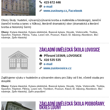
415 672 446
e-mail
www.zuslouny.cz
,
Facebook
Obory školy: hudební, výtvarný(výtvarná tvorba a multimédia a fotodesign), taneční
(taneční tvorba a tanec s hůlkou), literárně dramatický obor (dramatická a literární
tvorba a historický šerm)
Obory:
Kytara klasická, Kytara elektrická, Basová kytara, Housle, Violoncello, Trubka,
Saxofon, Klarinet, Flétna, Tuba, Lesní roh, Pozoun, Klavír, El. klávesy, Akordeon, Bicí
nástroje, Zpěv klasický
Základní umělecká škola Lovosice
Přívozní 1036/9, LOVOSICE
416 535 535
e-mail
www.zuslovosice.cz
Zajišťujeme výuku v hudebním a výtvarném oboru pro žáky od 5 let, včetně studia pro
dospělé.
Obory:
Kytara klasická, Kytara elektrická, Basová kytara, Housle, Viola, Violoncello, Trubka,
Saxofon, Klarinet, Flétna, Lesní roh, Trombon, Pozoun, Klavír, El. klávesy, Akordeon, Bicí
nástroje, Zpěv klasický, Zpěv populární
Základní umělecká škola Podbořany,
okres Louny