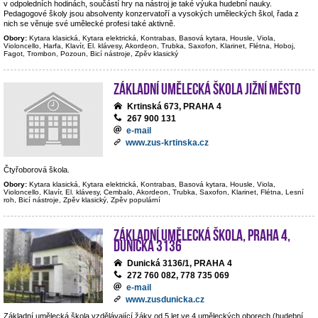
v odpoledních hodinách, součástí hry na nástroj je také výuka hudební nauky.
Pedagogové školy jsou absolventy konzervatoří a vysokých uměleckých škol, řada z
nich se věnuje své umělecké profesi také aktivně.
Obory:
Kytara klasická, Kytara elektrická, Kontrabas, Basová kytara, Housle, Viola,
Violoncello, Harfa, Klavír, El. klávesy, Akordeon, Trubka, Saxofon, Klarinet, Flétna, Hoboj,
Fagot, Trombon, Pozoun, Bicí nástroje, Zpěv klasický
Základní umělecká škola Jižní Město
Krtinská 673, PRAHA 4
267 900 131
e-mail
www.zus-krtinska.cz
Čtyřoborová škola.
Obory:
Kytara klasická, Kytara elektrická, Kontrabas, Basová kytara, Housle, Viola,
Violoncello, Klavír, El. klávesy, Cembalo, Akordeon, Trubka, Saxofon, Klarinet, Flétna, Lesní
roh, Bicí nástroje, Zpěv klasický, Zpěv populární
Základní umělecká škola, Praha 4,
Dunická 3136
Dunická 3136/1, PRAHA 4
272 760 082, 778 735 069
e-mail
www.zusdunicka.cz
Základní umělecká škola vzdělávající žáky od 5 let ve 4 uměleckých oborech (hudební,