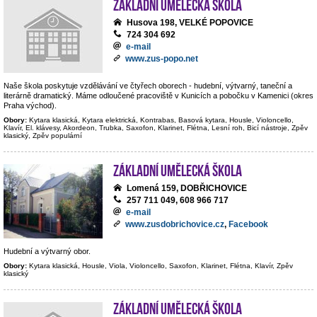
Základní umělecká škola
Husova 198, VELKÉ POPOVICE
724 304 692
e-mail
www.zus-popo.net
Naše škola poskytuje vzdělávání ve čtyřech oborech - hudební, výtvarný, taneční a
literárně dramatický. Máme odloučené pracoviště v Kunicích a pobočku v Kamenici (okres
Praha východ).
Obory:
Kytara klasická, Kytara elektrická, Kontrabas, Basová kytara, Housle, Violoncello,
Klavír, El. klávesy, Akordeon, Trubka, Saxofon, Klarinet, Flétna, Lesní roh, Bicí nástroje, Zpěv
klasický, Zpěv populární
Základní umělecká škola
Lomená 159, DOBŘICHOVICE
257 711 049, 608 966 717
e-mail
www.zusdobrichovice.cz
,
Facebook
Hudební a výtvarný obor.
Obory:
Kytara klasická, Housle, Viola, Violoncello, Saxofon, Klarinet, Flétna, Klavír, Zpěv
klasický
Základní umělecká škola