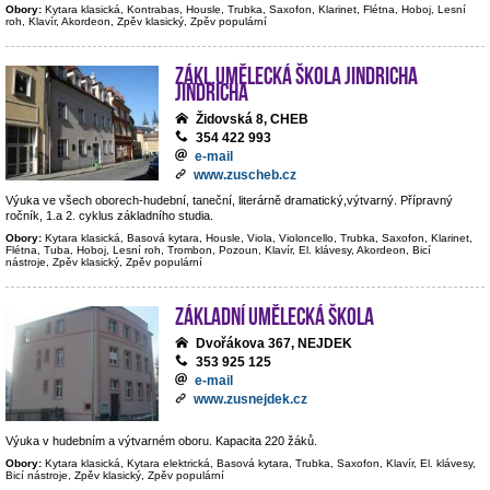
Obory:
Kytara klasická, Kontrabas, Housle, Trubka, Saxofon, Klarinet, Flétna, Hoboj, Lesní
roh, Klavír, Akordeon, Zpěv klasický, Zpěv populární
Zákl.umělecká škola Jindricha
Jindricha
Židovská 8, CHEB
354 422 993
e-mail
www.zuscheb.cz
Výuka ve všech oborech-hudební, taneční, literárně dramatický,výtvarný. Přípravný
ročník, 1.a 2. cyklus základního studia.
Obory:
Kytara klasická, Basová kytara, Housle, Viola, Violoncello, Trubka, Saxofon, Klarinet,
Flétna, Tuba, Hoboj, Lesní roh, Trombon, Pozoun, Klavír, El. klávesy, Akordeon, Bicí
nástroje, Zpěv klasický, Zpěv populární
Základní umělecká škola
Dvořákova 367, NEJDEK
353 925 125
e-mail
www.zusnejdek.cz
Výuka v hudebním a výtvarném oboru. Kapacita 220 žáků.
Obory:
Kytara klasická, Kytara elektrická, Basová kytara, Trubka, Saxofon, Klavír, El. klávesy,
Bicí nástroje, Zpěv klasický, Zpěv populární