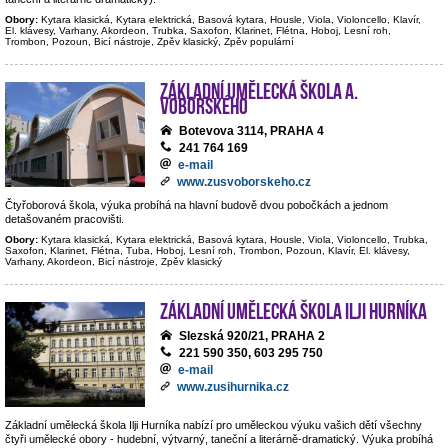
Obory:
Kytara klasická, Kytara elektrická, Basová kytara, Housle, Viola, Violoncello, Klavír,
El. klávesy, Varhany, Akordeon, Trubka, Saxofon, Klarinet, Flétna, Hoboj, Lesní roh,
Trombon, Pozoun, Bicí nástroje, Zpěv klasický, Zpěv populární
Základní umělecká škola A.
Voborského
Botevova 3114, PRAHA 4
241 764 169
e-mail
www.zusvoborskeho.cz
Čtyřoborová škola, výuka probíhá na hlavní budově dvou pobočkách a jednom
detašovaném pracovišti.
Obory:
Kytara klasická, Kytara elektrická, Basová kytara, Housle, Viola, Violoncello, Trubka,
Saxofon, Klarinet, Flétna, Tuba, Hoboj, Lesní roh, Trombon, Pozoun, Klavír, El. klávesy,
Varhany, Akordeon, Bicí nástroje, Zpěv klasický
Základní umělecká škola Ilji Hurníka
Slezská 920/21, PRAHA 2
221 590 350, 603 295 750
e-mail
www.zusihurnika.cz
Základní umělecká škola Ilji Hurníka nabízí pro uměleckou výuku vašich dětí všechny
čtyři umělecké obory - hudební, výtvarný, taneční a literárně-dramatický. Výuka probíhá