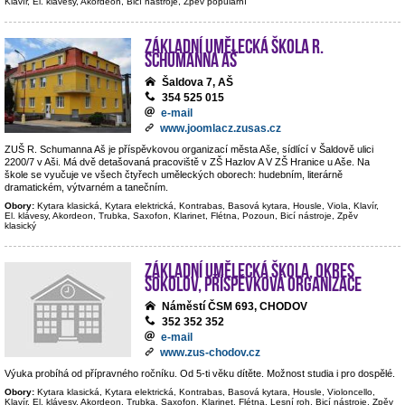
Klavír, El. klávesy, Akordeon, Bicí nástroje, Zpěv populární
Základní umělecká škola R.
Schumanna Aš
Šaldova 7, AŠ
354 525 015
e-mail
www.joomlacz.zusas.cz
ZUŠ R. Schumanna Aš je příspěvkovou organizací města Aše, sídlící v Šaldově ulici
2200/7 v Aši. Má dvě detašovaná pracoviště v ZŠ Hazlov A V ZŠ Hranice u Aše. Na
škole se vyučuje ve všech čtyřech uměleckých oborech: hudebním, literárně
dramatickém, výtvarném a tanečním.
Obory:
Kytara klasická, Kytara elektrická, Kontrabas, Basová kytara, Housle, Viola, Klavír,
El. klávesy, Akordeon, Trubka, Saxofon, Klarinet, Flétna, Pozoun, Bicí nástroje, Zpěv
klasický
Základní umělecká škola, okres
Sokolov, příspěvková organizace
Náměstí ČSM 693, CHODOV
352 352 352
e-mail
www.zus-chodov.cz
Výuka probíhá od přípravného ročníku. Od 5-ti věku dítěte. Možnost studia i pro dospělé.
Obory:
Kytara klasická, Kytara elektrická, Kontrabas, Basová kytara, Housle, Violoncello,
Klavír, El. klávesy, Akordeon, Trubka, Saxofon, Klarinet, Flétna, Lesní roh, Bicí nástroje, Zpěv