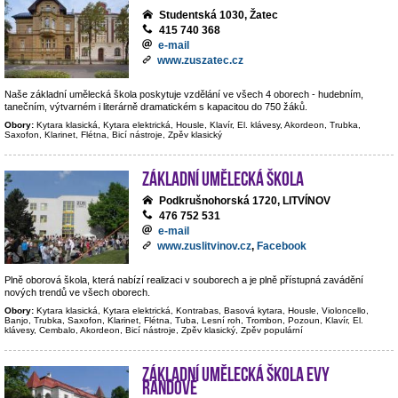
Studentská 1030, Žatec
415 740 368
e-mail
www.zuszatec.cz
Naše základní umělecká škola poskytuje vzdělání ve všech 4 oborech - hudebním,
tanečním, výtvarném i literárně dramatickém s kapacitou do 750 žáků.
Obory:
Kytara klasická, Kytara elektrická, Housle, Klavír, El. klávesy, Akordeon, Trubka,
Saxofon, Klarinet, Flétna, Bicí nástroje, Zpěv klasický
Základní umělecká škola
Podkrušnohorská 1720, LITVÍNOV
476 752 531
e-mail
www.zuslitvinov.cz
,
Facebook
Plně oborová škola, která nabízí realizaci v souborech a je plně přístupná zavádění
nových trendů ve všech oborech.
Obory:
Kytara klasická, Kytara elektrická, Kontrabas, Basová kytara, Housle, Violoncello,
Banjo, Trubka, Saxofon, Klarinet, Flétna, Tuba, Lesní roh, Trombon, Pozoun, Klavír, El.
klávesy, Cembalo, Akordeon, Bicí nástroje, Zpěv klasický, Zpěv populární
Základní umělecká škola Evy
Randové