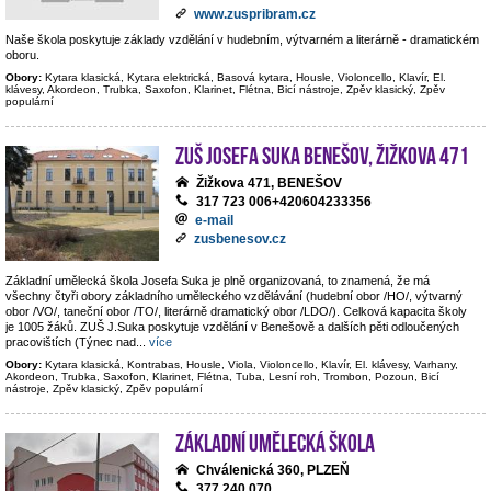
www.zuspribram.cz
Naše škola poskytuje základy vzdělání v hudebním, výtvarném a literárně - dramatickém
oboru.
Obory:
Kytara klasická, Kytara elektrická, Basová kytara, Housle, Violoncello, Klavír, El.
klávesy, Akordeon, Trubka, Saxofon, Klarinet, Flétna, Bicí nástroje, Zpěv klasický, Zpěv
populární
ZUŠ Josefa Suka Benešov, Žižkova 471
Žižkova 471, BENEŠOV
317 723 006+420604233356
e-mail
zusbenesov.cz
Základní umělecká škola Josefa Suka je plně organizovaná, to znamená, že má
všechny čtyři obory základního uměleckého vzdělávání (hudební obor /HO/, výtvarný
obor /VO/, taneční obor /TO/, literárně dramatický obor /LDO/). Celková kapacita školy
je 1005 žáků. ZUŠ J.Suka poskytuje vzdělání v Benešově a dalších pěti odloučených
pracovištích (Týnec nad
...
více
Obory:
Kytara klasická, Kontrabas, Housle, Viola, Violoncello, Klavír, El. klávesy, Varhany,
Akordeon, Trubka, Saxofon, Klarinet, Flétna, Tuba, Lesní roh, Trombon, Pozoun, Bicí
nástroje, Zpěv klasický, Zpěv populární
Základní umělecká škola
Chválenická 360, PLZEŇ
377 240 070