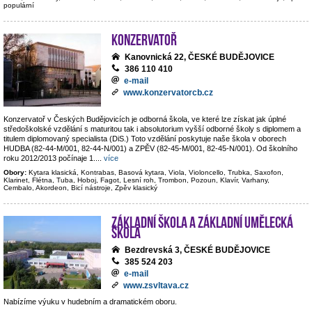
populární
Konzervatoř
Kanovnická 22, ČESKÉ BUDĚJOVICE
386 110 410
e-mail
www.konzervatorcb.cz
Konzervatoř v Českých Budějovicích je odborná škola, ve které lze získat jak úplné
středoškolské vzdělání s maturitou tak i absolutorium vyšší odborné školy s diplomem a
titulem diplomovaný specialista (DiS.) Toto vzdělání poskytuje naše škola v oborech
HUDBA (82-44-M/001, 82-44-N/001) a ZPĚV (82-45-M/001, 82-45-N/001). Od školního
roku 2012/2013 počínaje 1.
...
více
Obory:
Kytara klasická, Kontrabas, Basová kytara, Viola, Violoncello, Trubka, Saxofon,
Klarinet, Flétna, Tuba, Hoboj, Fagot, Lesní roh, Trombon, Pozoun, Klavír, Varhany,
Cembalo, Akordeon, Bicí nástroje, Zpěv klasický
Základní škola a základní umělecká
škola
Bezdrevská 3, ČESKÉ BUDĚJOVICE
385 524 203
e-mail
www.zsvltava.cz
Nabízíme výuku v hudebním a dramatickém oboru.