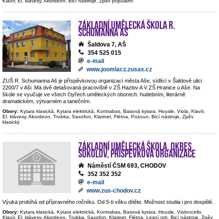
Klavír, El. klávesy, Akordeon, Bicí nástroje, Zpěv populární
Základní umělecká škola R.
Schumanna Aš
Šaldova 7, AŠ
354 525 015
e-mail
www.joomlacz.zusas.cz
ZUŠ R. Schumanna Aš je příspěvkovou organizací města Aše, sídlící v Šaldově ulici
2200/7 v Aši. Má dvě detašovaná pracoviště v ZŠ Hazlov A V ZŠ Hranice u Aše. Na
škole se vyučuje ve všech čtyřech uměleckých oborech: hudebním, literárně
dramatickém, výtvarném a tanečním.
Obory:
Kytara klasická, Kytara elektrická, Kontrabas, Basová kytara, Housle, Viola, Klavír,
El. klávesy, Akordeon, Trubka, Saxofon, Klarinet, Flétna, Pozoun, Bicí nástroje, Zpěv
klasický
Základní umělecká škola, okres
Sokolov, příspěvková organizace
Náměstí ČSM 693, CHODOV
352 352 352
e-mail
www.zus-chodov.cz
Výuka probíhá od přípravného ročníku. Od 5-ti věku dítěte. Možnost studia i pro dospělé.
Obory:
Kytara klasická, Kytara elektrická, Kontrabas, Basová kytara, Housle, Violoncello,
Klavír, El. klávesy, Akordeon, Trubka, Saxofon, Klarinet, Flétna, Lesní roh, Bicí nástroje, Zpěv