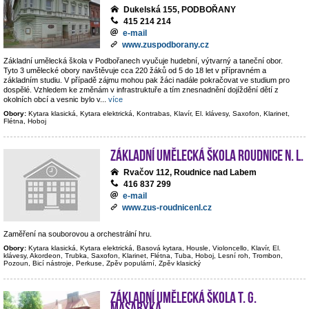
Dukelská 155, PODBOŘANY
415 214 214
e-mail
www.zuspodborany.cz
Základní umělecká škola v Podbořanech vyučuje hudební, výtvarný a taneční obor.
Tyto 3 umělecké obory navštěvuje cca 220 žáků od 5 do 18 let v přípravném a
základním studiu. V případě zájmu mohou pak žáci nadále pokračovat ve studium pro
dospělé. Vzhledem ke změnám v infrastruktuře a tím znesnadnění dojíždění dětí z
okolních obcí a vesnic bylo v
...
více
Obory:
Kytara klasická, Kytara elektrická, Kontrabas, Klavír, El. klávesy, Saxofon, Klarinet,
Flétna, Hoboj
Základní umělecká škola Roudnice n. L.
Rvačov 112, Roudnice nad Labem
416 837 299
e-mail
www.zus-roudnicenl.cz
Zaměření na souborovou a orchestrální hru.
Obory:
Kytara klasická, Kytara elektrická, Basová kytara, Housle, Violoncello, Klavír, El.
klávesy, Akordeon, Trubka, Saxofon, Klarinet, Flétna, Tuba, Hoboj, Lesní roh, Trombon,
Pozoun, Bicí nástroje, Perkuse, Zpěv populární, Zpěv klasický
Základní umělecká škola T. G.
Masaryka