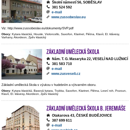
Školní námestí 56, SOBĚSLAV
381 524 592
e-mail
www.zussobeslav.eu
Viz: http://www.zussobeslav.eu/dokumenty/SVP.pdf
Obory:
Kytara klasická, Housle, Violoncello, Saxofon, Klarinet, Flétna, Klavír, El. klávesy,
Varhany, Akordeon, Zpěv klasický
Základní umělecká škola
Nám. T. G. Masaryka 22, VESELÍ NAD LUŽNICÍ
381 583 710
e-mail
www.zusveseli.cz
Základní umělecká škola s výukou v hudebním a výtvarném oboru.
Obory:
Kytara klasická, Basová kytara, Trubka, Saxofon, Klarinet, Flétna, Lesní roh, Pozoun,
Klavír, El. klávesy, Akordeon, Zpěv klasický
Základní umělecká škola B. Jeremiáše
Otakarova 43, ČESKÉ BUDĚJOVICE
387 699 611
e-mail