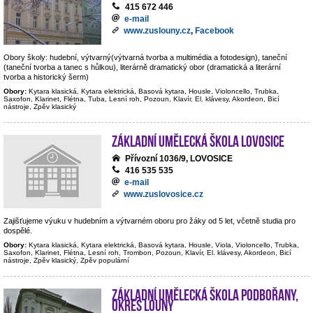
415 672 446
e-mail
www.zuslouny.cz
,
Facebook
Obory školy: hudební, výtvarný(výtvarná tvorba a multimédia a fotodesign), taneční
(taneční tvorba a tanec s hůlkou), literárně dramatický obor (dramatická a literární
tvorba a historický šerm)
Obory:
Kytara klasická, Kytara elektrická, Basová kytara, Housle, Violoncello, Trubka,
Saxofon, Klarinet, Flétna, Tuba, Lesní roh, Pozoun, Klavír, El. klávesy, Akordeon, Bicí
nástroje, Zpěv klasický
Základní umělecká škola Lovosice
Přívozní 1036/9, LOVOSICE
416 535 535
e-mail
www.zuslovosice.cz
Zajišťujeme výuku v hudebním a výtvarném oboru pro žáky od 5 let, včetně studia pro
dospělé.
Obory:
Kytara klasická, Kytara elektrická, Basová kytara, Housle, Viola, Violoncello, Trubka,
Saxofon, Klarinet, Flétna, Lesní roh, Trombon, Pozoun, Klavír, El. klávesy, Akordeon, Bicí
nástroje, Zpěv klasický, Zpěv populární
Základní umělecká škola Podbořany,
okres Louny