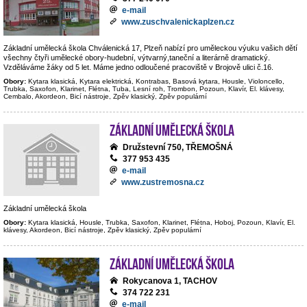
e-mail
www.zuschvalenickaplzen.cz
Základní umělecká škola Chválenická 17, Plzeň nabízí pro uměleckou výuku vašich dětí
všechny čtyři umělecké obory-hudební, výtvarný,taneční a literárně dramatický.
Vzděláváme žáky od 5 let. Máme jedno odloučené pracoviště v Brojově ulici č.16.
Obory:
Kytara klasická, Kytara elektrická, Kontrabas, Basová kytara, Housle, Violoncello,
Trubka, Saxofon, Klarinet, Flétna, Tuba, Lesní roh, Trombon, Pozoun, Klavír, El. klávesy,
Cembalo, Akordeon, Bicí nástroje, Zpěv klasický, Zpěv populární
Základní umělecká škola
Družstevní 750, TŘEMOŠNÁ
377 953 435
e-mail
www.zustremosna.cz
Základní umělecká škola
Obory:
Kytara klasická, Housle, Trubka, Saxofon, Klarinet, Flétna, Hoboj, Pozoun, Klavír, El.
klávesy, Akordeon, Bicí nástroje, Zpěv klasický, Zpěv populární
Základní umělecká škola
Rokycanova 1, TACHOV
374 722 231
e-mail