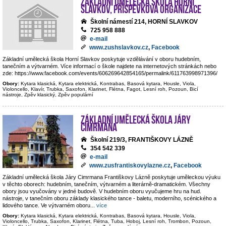
Základní umělecká škola Horní
Slavkov, příspěvková organizace
Školní námestí 214, HORNÍ SLAVKOV
725 958 888
e-mail
www.zushslavkov.cz
,
Facebook
Základní umělecká škola Horní Slavkov poskytuje vzdělávání v oboru hudebním,
tanečním a výtvarném. Více informací o škole najdete na internetových stránkách nebo
zde: https://www.facebook.com/events/606269642854165/permalink/611763998971396/
Obory:
Kytara klasická, Kytara elektrická, Kontrabas, Basová kytara, Housle, Viola,
Violoncello, Klavír, Trubka, Saxofon, Klarinet, Flétna, Fagot, Lesní roh, Pozoun, Bicí
nástroje, Zpěv klasický, Zpěv populární
Základní umělecká škola Járy
Cimrmana
Školní 219/3, FRANTIŠKOVY LÁZNĚ
354 542 339
e-mail
www.zusfrantiskovylazne.cz
,
Facebook
Základní umělecká škola Járy Cimrmana Františkovy Lázně poskytuje uměleckou výuku
v těchto oborech: hudebním, tanečním, výtvarném a literárně-dramatickém. Všechny
obory jsou vyučovány v jedné budově. V hudebním oboru vyučujeme hru na hud.
nástroje, v tanečním oboru základy klasického tance - baletu, moderního, scénického a
lidového tance. Ve výtvarném oboru
...
více
Obory:
Kytara klasická, Kytara elektrická, Kontrabas, Basová kytara, Housle, Viola,
Violoncello, Trubka, Saxofon, Klarinet, Flétna, Tuba, Hoboj, Lesní roh, Trombon, Pozoun,