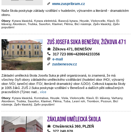
www.zuspribram.cz
Naše škola poskytuje základy vzdělání v hudebním, výtvarném a literárně - dramatickém
oboru.
Obory:
Kytara klasická, Kytara elektrická, Basová kytara, Housle, Violoncello, Klavír, El.
klávesy, Akordeon, Trubka, Saxofon, Klarinet, Flétna, Bicí nástroje, Zpěv klasický, Zpěv
populární
ZUŠ Josefa Suka Benešov, Žižkova 471
Žižkova 471, BENEŠOV
317 723 006+420604233356
e-mail
zusbenesov.cz
Základní umělecká škola Josefa Suka je plně organizovaná, to znamená, že má
všechny čtyři obory základního uměleckého vzdělávání (hudební obor /HO/, výtvarný
obor /VO/, taneční obor /TO/, literárně dramatický obor /LDO/). Celková kapacita školy
je 1005 žáků. ZUŠ J.Suka poskytuje vzdělání v Benešově a dalších pěti odloučených
pracovištích (Týnec nad
...
více
Obory:
Kytara klasická, Kontrabas, Housle, Viola, Violoncello, Klavír, El. klávesy, Varhany,
Akordeon, Trubka, Saxofon, Klarinet, Flétna, Tuba, Lesní roh, Trombon, Pozoun, Bicí
nástroje, Zpěv klasický, Zpěv populární
Základní umělecká škola
Chválenická 360, PLZEŇ
377 240 070