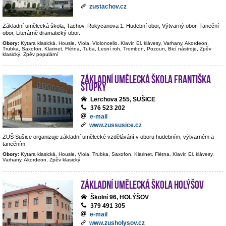
zustachov.cz
Základní umělecká škola, Tachov, Rokycanova 1: Hudební obor, Výtvarný obor, Taneční
obor, Literárně dramatický obor.
Obory:
Kytara klasická, Housle, Viola, Violoncello, Klavír, El. klávesy, Varhany, Akordeon,
Trubka, Saxofon, Klarinet, Flétna, Tuba, Lesní roh, Trombon, Pozoun, Bicí nástroje, Zpěv
klasický, Zpěv populární
Základní umělecká škola Františka
Stupky
Lerchova 255, SUŠICE
376 523 202
e-mail
www.zussusice.cz
ZUŠ Sušice organizuje základní umělecké vzdělávání v oboru hudebním, výtvarném a
tanečním.
Obory:
Kytara klasická, Housle, Viola, Trubka, Saxofon, Klarinet, Flétna, Klavír, El. klávesy,
Varhany, Akordeon, Zpěv klasický
Základní umělecká škola Holýšov
Školní 96, HOLÝŠOV
379 491 305
e-mail
www.zusholysov.cz