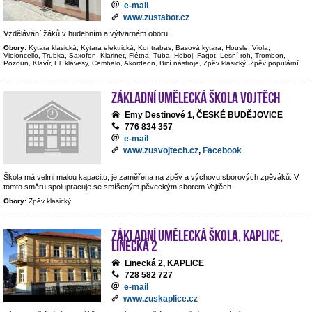
e-mail
www.zustabor.cz
Vzdělávání žáků v hudebním a výtvarném oboru.
Obory:
Kytara klasická, Kytara elektrická, Kontrabas, Basová kytara, Housle, Viola,
Violoncello, Trubka, Saxofon, Klarinet, Flétna, Tuba, Hoboj, Fagot, Lesní roh, Trombon,
Pozoun, Klavír, El. klávesy, Cembalo, Akordeon, Bicí nástroje, Zpěv klasický, Zpěv populární
Základní umělecká škola Vojtěch
Emy Destinové 1, ČESKÉ BUDĚJOVICE
776 834 357
e-mail
www.zusvojtech.cz
,
Facebook
Škola má velmi malou kapacitu, je zaměřena na zpěv a výchovu sborových zpěváků. V
tomto směru spolupracuje se smíšeným pěveckým sborem Vojtěch.
Obory:
Zpěv klasický
Základní umělecká škola, Kaplice,
Linecká 2
Linecká 2, KAPLICE
728 582 727
e-mail
www.zuskaplice.cz