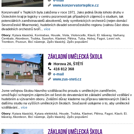
e-mail
www.konzervatorteplice.cz
Konzervatoř v Teplicích byla založena v roce 1971. Jako jediná škola tohoto druhu v
Ústeckém kraji je logicky v centru pozornosti jak případných zájemců o studium, tak
potenciálních zaměstnavatelů absolventů, tedy symfonických orchestrů (nejen domácí
Severočeské filharmonie), hudebních divadel severočeského regionu (valnou část obou
divadelních orchestrů tvoří
...
více
Obory:
Kytara klasická, Kontrabas, Housle, Viola, Violoncello, Klavír, El. klávesy, Varhany,
Cembalo, Akordeon, Trubka, Saxofon, Klarinet, Flétna, Tuba, Hoboj, Fagot, Lesní roh,
Trombon, Pozoun, Bicí nástroje, Zpěv klasický, Zpěv populární
Základní umělecká škola
Horova 26, ŠTĚTÍ
416 812 368
e-mail
www.zus-steti.cz
Jsme veřejnou školou hlavního vzdělávacího proudu s uměleckým zaměřením,
umožňující schopným zájemcům od šesti do devatenácti let základní umělecké vzdělání v
hudebním a výtvarném oboru. Zvláštní důraz klademe na přípravu talentovaných žáků k
dalšímu studiu na vyšších uměleckých školách. Současně usilujeme o to, aby umělecké
vzdělávání
...
více
Obory:
Kytara klasická, Kytara elektrická, Housle, Trubka, Klarinet, Flétna, Fagot, Klavír, El.
klávesy, Akordeon, Bicí nástroje, Zpěv klasický, Zpěv populární
Základní umělecká škola