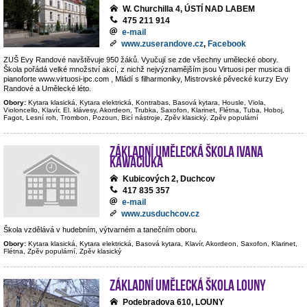
W. Churchilla 4, ÚSTÍ NAD LABEM
475 211 914
e-mail
www.zuserandove.cz
,
Facebook
ZUŠ Evy Randové navštěvuje 950 žáků. Vyučují se zde všechny umělecké obory.
Škola pořádá velké množství akcí, z nichž nejvýznamějším jsou Virtuosi per musica di
pianoforte www.virtuosi-ipc.com , Mládí s filharmoniky, Mistrovské pěvecké kurzy Evy
Randové a Umělecké léto.
Obory:
Kytara klasická, Kytara elektrická, Kontrabas, Basová kytara, Housle, Viola,
Violoncello, Klavír, El. klávesy, Akordeon, Trubka, Saxofon, Klarinet, Flétna, Tuba, Hoboj,
Fagot, Lesní roh, Trombon, Pozoun, Bicí nástroje, Zpěv klasický, Zpěv populární
Základní umělecká škola Ivana
Kawaciuka
Kubicových 2, Duchcov
417 835 357
e-mail
www.zusduchcov.cz
Škola vzdělává v hudebním, výtvarném a tanečním oboru.
Obory:
Kytara klasická, Kytara elektrická, Basová kytara, Klavír, Akordeon, Saxofon, Klarinet,
Flétna, Zpěv populární, Zpěv klasický
Základní umělecká škola Louny
Podebradova 610, LOUNY