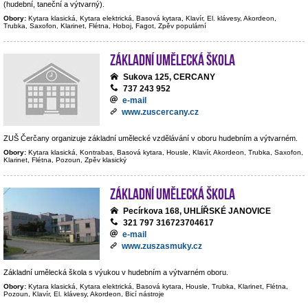
(hudební, taneční a výtvarný).
Obory:
Kytara klasická, Kytara elektrická, Basová kytara, Klavír, El. klávesy, Akordeon,
Trubka, Saxofon, Klarinet, Flétna, Hoboj, Fagot, Zpěv populární
Základní umělecká škola
Sukova 125, CERCANY
737 243 952
e-mail
www.zuscercany.cz
ZUŠ Čerčany organizuje základní umělecké vzdělávání v oboru hudebním a výtvarném.
Obory:
Kytara klasická, Kontrabas, Basová kytara, Housle, Klavír, Akordeon, Trubka, Saxofon,
Klarinet, Flétna, Pozoun, Zpěv klasický
Základní umělecká škola
Pecírkova 168, UHLÍŘSKÉ JANOVICE
321 797 316723704617
e-mail
www.zuszasmuky.cz
Základní umělecká škola s výukou v hudebním a výtvarném oboru.
Obory:
Kytara klasická, Kytara elektrická, Basová kytara, Housle, Trubka, Klarinet, Flétna,
Pozoun, Klavír, El. klávesy, Akordeon, Bicí nástroje