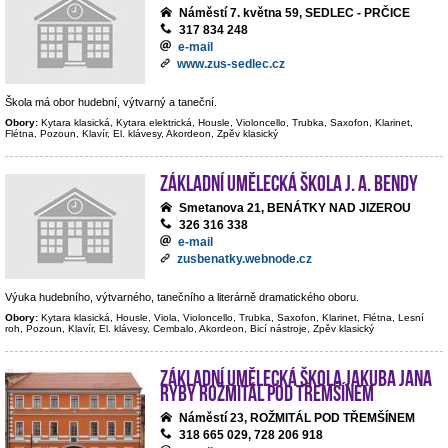
Náměstí 7. května 59, SEDLEC - PRČICE
317 834 248
e-mail
www.zus-sedlec.cz
Škola má obor hudební, výtvarný a taneční.
Obory:
Kytara klasická, Kytara elektrická, Housle, Violoncello, Trubka, Saxofon, Klarinet,
Flétna, Pozoun, Klavír, El. klávesy, Akordeon, Zpěv klasický
Základní umělecká škola J. A. Bendy
Smetanova 21, BENÁTKY NAD JIZEROU
326 316 338
e-mail
zusbenatky.webnode.cz
Výuka hudebního, výtvarného, tanečního a literárně dramatického oboru.
Obory:
Kytara klasická, Housle, Viola, Violoncello, Trubka, Saxofon, Klarinet, Flétna, Lesní
roh, Pozoun, Klavír, El. klávesy, Cembalo, Akordeon, Bicí nástroje, Zpěv klasický
Základní umělecká škola Jakuba Jana
Ryby Rožmitál pod Třemšínem
Náměstí 23, ROŽMITÁL POD TŘEMŠÍNEM
318 665 029, 728 206 918