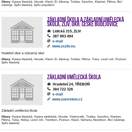
Obory:
Kytara klasická, Housle, Klavír, El. klávesy, Trubka, Saxofon, Klarinet, Flétna, Bicí
nástroje, Zpěv klasický, Zpěv populární
Základní škola a Základní umělecká
škola, Zliv, okr. České Budějovice
Lidická 315, ZLIV
387 993 494
e-mail
www.zszliv.eu
Hudební obor a výtvarný obor
Obory:
Kytara klasická, Housle, Klavír, El. klávesy, Trubka, Flétna, Tuba, Lesní roh, Pozoun,
Zpěv klasický
Základní umělecká škola
Hradební 24, TŘEBOŇ
384 722 326
e-mail
www.zustrebon.cz
Základní umělecká škola
Obory:
Kytara klasická, Kytara elektrická, Housle, Violoncello, Trubka, Saxofon, Klarinet,
Flétna, Tuba, Hoboj, Lesní roh, Trombon, Pozoun, Klavír, Varhany, Akordeon, Bicí nástroje,
Zpěv klasický