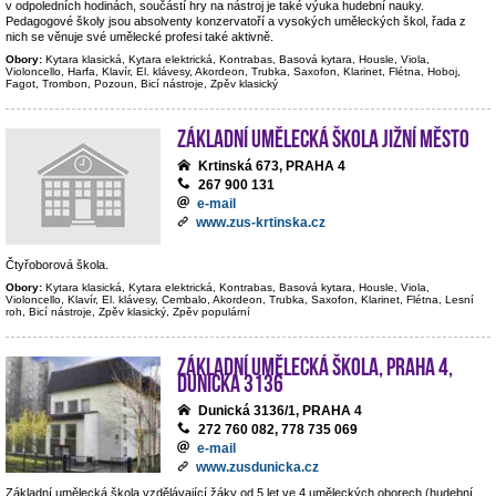
v odpoledních hodinách, součástí hry na nástroj je také výuka hudební nauky.
Pedagogové školy jsou absolventy konzervatoří a vysokých uměleckých škol, řada z
nich se věnuje své umělecké profesi také aktivně.
Obory:
Kytara klasická, Kytara elektrická, Kontrabas, Basová kytara, Housle, Viola,
Violoncello, Harfa, Klavír, El. klávesy, Akordeon, Trubka, Saxofon, Klarinet, Flétna, Hoboj,
Fagot, Trombon, Pozoun, Bicí nástroje, Zpěv klasický
Základní umělecká škola Jižní Město
Krtinská 673, PRAHA 4
267 900 131
e-mail
www.zus-krtinska.cz
Čtyřoborová škola.
Obory:
Kytara klasická, Kytara elektrická, Kontrabas, Basová kytara, Housle, Viola,
Violoncello, Klavír, El. klávesy, Cembalo, Akordeon, Trubka, Saxofon, Klarinet, Flétna, Lesní
roh, Bicí nástroje, Zpěv klasický, Zpěv populární
Základní umělecká škola, Praha 4,
Dunická 3136
Dunická 3136/1, PRAHA 4
272 760 082, 778 735 069
e-mail
www.zusdunicka.cz
Základní umělecká škola vzdělávající žáky od 5 let ve 4 uměleckých oborech (hudební,