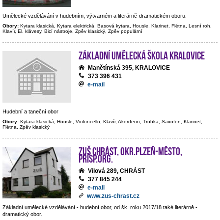
Umělecké vzdělávání v hudebním, výtvarném a literárně-dramatickém oboru.
Obory:
Kytara klasická, Kytara elektrická, Basová kytara, Housle, Klarinet, Flétna, Lesní roh,
Klavír, El. klávesy, Bicí nástroje, Zpěv klasický, Zpěv populární
Základní umělecká škola Kralovice
Manětínská 395, KRALOVICE
373 396 431
e-mail
Hudební a taneční obor
Obory:
Kytara klasická, Housle, Violoncello, Klavír, Akordeon, Trubka, Saxofon, Klarinet,
Flétna, Zpěv klasický
ZUŠ Chrást, okr.Plzeň-město,
přísp.org.
Vilová 289, CHRÁST
377 845 244
e-mail
www.zus-chrast.cz
Základní umělecké vzdělávání - hudební obor, od šk. roku 2017/18 také literárně -
dramatický obor.