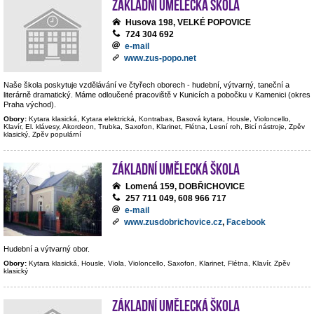
Základní umělecká škola
Husova 198, VELKÉ POPOVICE
724 304 692
e-mail
www.zus-popo.net
Naše škola poskytuje vzdělávání ve čtyřech oborech - hudební, výtvarný, taneční a
literárně dramatický. Máme odloučené pracoviště v Kunicích a pobočku v Kamenici (okres
Praha východ).
Obory:
Kytara klasická, Kytara elektrická, Kontrabas, Basová kytara, Housle, Violoncello,
Klavír, El. klávesy, Akordeon, Trubka, Saxofon, Klarinet, Flétna, Lesní roh, Bicí nástroje, Zpěv
klasický, Zpěv populární
Základní umělecká škola
Lomená 159, DOBŘICHOVICE
257 711 049, 608 966 717
e-mail
www.zusdobrichovice.cz
,
Facebook
Hudební a výtvarný obor.
Obory:
Kytara klasická, Housle, Viola, Violoncello, Saxofon, Klarinet, Flétna, Klavír, Zpěv
klasický
Základní umělecká škola