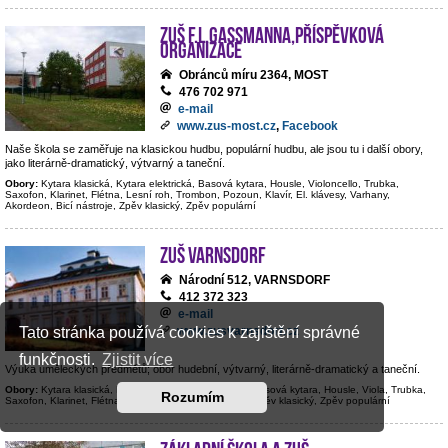
ZUŠ F.L.Gassmanna,příspěvková
organizace
Obránců míru 2364, MOST
476 702 971
e-mail
www.zus-most.cz
,
Facebook
Naše škola se zaměřuje na klasickou hudbu, populární hudbu, ale jsou tu i další obory,
jako literárně-dramatický, výtvarný a taneční.
Obory:
Kytara klasická, Kytara elektrická, Basová kytara, Housle, Violoncello, Trubka,
Saxofon, Klarinet, Flétna, Lesní roh, Trombon, Pozoun, Klavír, El. klávesy, Varhany,
Akordeon, Bicí nástroje, Zpěv klasický, Zpěv populární
ZUŠ Varnsdorf
Národní 512, VARNSDORF
412 372 323
e-mail
www.zusvarnsdorf.cz
Tato stránka používá cookies k zajištění správné
funkčnosti.
Zjistit více
Výuka uměleckých předmětů; obor hudební, výtvarný, literárně-dramatický a taneční.
Obory:
Kytara klasická, Kytara elektrická, Kontrabas, Basová kytara, Housle, Viola, Trubka,
Rozumím
Saxofon, Klarinet, Flétna, Hoboj, Klavír, Bicí nástroje, Zpěv klasický, Zpěv populární