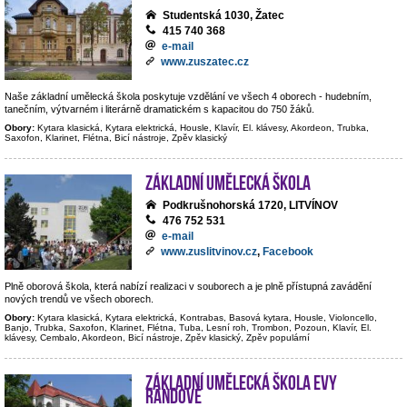
Studentská 1030, Žatec
415 740 368
e-mail
www.zuszatec.cz
Naše základní umělecká škola poskytuje vzdělání ve všech 4 oborech - hudebním,
tanečním, výtvarném i literárně dramatickém s kapacitou do 750 žáků.
Obory:
Kytara klasická, Kytara elektrická, Housle, Klavír, El. klávesy, Akordeon, Trubka,
Saxofon, Klarinet, Flétna, Bicí nástroje, Zpěv klasický
Základní umělecká škola
Podkrušnohorská 1720, LITVÍNOV
476 752 531
e-mail
www.zuslitvinov.cz
,
Facebook
Plně oborová škola, která nabízí realizaci v souborech a je plně přístupná zavádění
nových trendů ve všech oborech.
Obory:
Kytara klasická, Kytara elektrická, Kontrabas, Basová kytara, Housle, Violoncello,
Banjo, Trubka, Saxofon, Klarinet, Flétna, Tuba, Lesní roh, Trombon, Pozoun, Klavír, El.
klávesy, Cembalo, Akordeon, Bicí nástroje, Zpěv klasický, Zpěv populární
Základní umělecká škola Evy
Randové