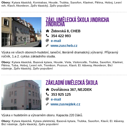
Obory:
Kytara klasická, Kontrabas, Housle, Trubka, Saxofon, Klarinet, Flétna, Hoboj, Lesní
roh, Klavír, Akordeon, Zpěv klasický, Zpěv populární
Zákl.umělecká škola Jindricha
Jindricha
Židovská 8, CHEB
354 422 993
e-mail
www.zuscheb.cz
Výuka ve všech oborech-hudební, taneční, literárně dramatický,výtvarný. Přípravný
ročník, 1.a 2. cyklus základního studia.
Obory:
Kytara klasická, Basová kytara, Housle, Viola, Violoncello, Trubka, Saxofon, Klarinet,
Flétna, Tuba, Hoboj, Lesní roh, Trombon, Pozoun, Klavír, El. klávesy, Akordeon, Bicí
nástroje, Zpěv klasický, Zpěv populární
Základní umělecká škola
Dvořákova 367, NEJDEK
353 925 125
e-mail
www.zusnejdek.cz
Výuka v hudebním a výtvarném oboru. Kapacita 220 žáků.
Obory:
Kytara klasická, Kytara elektrická, Basová kytara, Trubka, Saxofon, Klavír, El. klávesy,
Bicí nástroje, Zpěv klasický, Zpěv populární