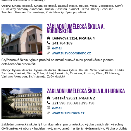
Obory:
Kytara klasická, Kytara elektrická, Basová kytara, Housle, Viola, Violoncello, Klavír,
El. klávesy, Varhany, Akordeon, Trubka, Saxofon, Klarinet, Flétna, Hoboj, Lesní roh,
Trombon, Pozoun, Bicí nástroje, Zpěv klasický, Zpěv populární
Základní umělecká škola A.
Voborského
Botevova 3114, PRAHA 4
241 764 169
e-mail
www.zusvoborskeho.cz
Čtyřoborová škola, výuka probíhá na hlavní budově dvou pobočkách a jednom
detašovaném pracovišti.
Obory:
Kytara klasická, Kytara elektrická, Basová kytara, Housle, Viola, Violoncello, Trubka,
Saxofon, Klarinet, Flétna, Tuba, Hoboj, Lesní roh, Trombon, Pozoun, Klavír, El. klávesy,
Varhany, Akordeon, Bicí nástroje, Zpěv klasický
Základní umělecká škola Ilji Hurníka
Slezská 920/21, PRAHA 2
221 590 350, 603 295 750
e-mail
www.zusihurnika.cz
Základní umělecká škola Ilji Hurníka nabízí pro uměleckou výuku vašich dětí všechny
čtyři umělecké obory - hudební, výtvarný, taneční a literárně-dramatický. Výuka probíhá