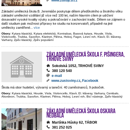
www.zusbjcb.cz
Základní umělecká škola B. Jeremiáše poskytuje dětem předškolního a školního věku
základní umělecké vzdělání již více než 100 let, naším hlavním cílem je udržení
dosavadní vysoké kvality výuky a pokračování v zachování tradic. Dětem se zájmem o
další studium pak možnost přípravy ke studiu na konzervatoři, případně na jiné
umělecky zaměřené
...
více
Obory:
Kytara klasická, Kytara elektrická, Kontrabas, Basová kytara, Housle, Viola,
Violoncello, Trubka, Saxofon, Klarinet, Flétna, Hoboj, Fagot, Lesní roh, Klavír, El. klávesy,
Varhany, Zpěv klasický, Zpěv populární
Základní umělecká škola F. Pišingera,
Trhové Sviny
Sokolská 1052, TRHOVÉ SVINY
380 120 540
e-mail
www.zustsviny.cz
,
Facebook
Škola má obor hudební, výtvarný a taneční. 40 zaměstnanců, 9 poboček.
Obory:
Kytara klasická, Housle, Viola, Violoncello, Klavír, El. klávesy, Varhany, Cembalo,
Akordeon, Trubka, Saxofon, Klarinet, Flétna, Hoboj, Lesní roh, Bicí nástroje, Zpěv klasický
Základní umělecká škola Oskara
Nedbala
Martínka Húsky 62, TÁBOR
381 252 025