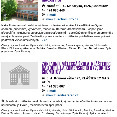
Náměstí T. G. Masaryka, 1626, Chomutov
474 686 446
e-mail
www.zuschomutov.cz
Naše škola se snaží nabídnout žákům všestranné umělecké vzdělání ve čtyřech
oborech (hudebním, výtvarném, tanečním, literárně-dramatickém). Podporujeme
především mezioborovou spolupráci prostřednictvím společných uměleckých projektů a
veřejných vystoupení. Za důležitý prvek v našem vzdělávání pokládáme rovnoprávné
postavení všech uměleckých
...
více
Obory:
Kytara klasická, Kytara elektrická, Kontrabas, Basová kytara, Housle, Violoncello,
Klavír, El. klávesy, Akordeon, Trubka, Saxofon, Klarinet, Flétna, Pozoun, Bicí nástroje, Zpěv
populární, Zpěv klasický
Základní umělecká škola, Klášterec
nad Ohří, J.A.Komenského 677, okres
Chomutov
J. A. Komenského 677, KLÁŠTEREC NAD
OHŘÍ
474 375 667
e-mail
www.zus-klasterec.cz
Škola nabízí vzdělávání ve 4 oborech - hudební, výtvarný, taneční literárně-dramatický,
upřednostňuje kvalitu, mezioborovou spolupráci.
Obory:
Kytara klasická, Kytara elektrická, Housle, Viola, Violoncello, Trubka, Saxofon, Klarinet,
Flétna, Trombon, Pozoun, Klavír, El. klávesy, Bicí nástroje, Zpěv klasický, Zpěv populární