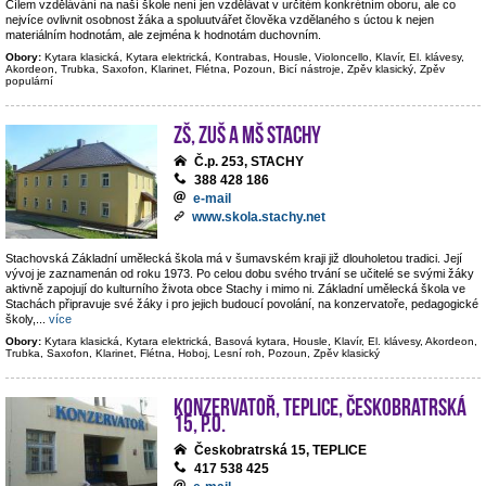
Cílem vzdělávání na naší škole není jen vzdělávat v určitém konkrétním oboru, ale co
nejvíce ovlivnit osobnost žáka a spoluutvářet člověka vzdělaného s úctou k nejen
materiálním hodnotám, ale zejména k hodnotám duchovním.
Obory:
Kytara klasická, Kytara elektrická, Kontrabas, Housle, Violoncello, Klavír, El. klávesy,
Akordeon, Trubka, Saxofon, Klarinet, Flétna, Pozoun, Bicí nástroje, Zpěv klasický, Zpěv
populární
ZŠ, ZUŠ a MŠ Stachy
Č.p. 253, STACHY
388 428 186
e-mail
www.skola.stachy.net
Stachovská Základní umělecká škola má v šumavském kraji již dlouholetou tradici. Její
vývoj je zaznamenán od roku 1973. Po celou dobu svého trvání se učitelé se svými žáky
aktivně zapojují do kulturního života obce Stachy i mimo ni. Základní umělecká škola ve
Stachách připravuje své žáky i pro jejich budoucí povolání, na konzervatoře, pedagogické
školy,
...
více
Obory:
Kytara klasická, Kytara elektrická, Basová kytara, Housle, Klavír, El. klávesy, Akordeon,
Trubka, Saxofon, Klarinet, Flétna, Hoboj, Lesní roh, Pozoun, Zpěv klasický
Konzervatoř, Teplice, Českobratrská
15, p.o.
Českobratrská 15, TEPLICE
417 538 425