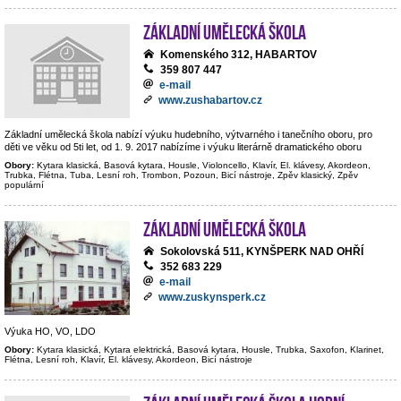
Základní umělecká škola
Komenského 312, HABARTOV
359 807 447
e-mail
www.zushabartov.cz
Základní umělecká škola nabízí výuku hudebního, výtvarného i tanečního oboru, pro
děti ve věku od 5ti let, od 1. 9. 2017 nabízíme i výuku literárně dramatického oboru
Obory:
Kytara klasická, Basová kytara, Housle, Violoncello, Klavír, El. klávesy, Akordeon,
Trubka, Flétna, Tuba, Lesní roh, Trombon, Pozoun, Bicí nástroje, Zpěv klasický, Zpěv
populární
Základní umělecká škola
Sokolovská 511, KYNŠPERK NAD OHŘÍ
352 683 229
e-mail
www.zuskynsperk.cz
Výuka HO, VO, LDO
Obory:
Kytara klasická, Kytara elektrická, Basová kytara, Housle, Trubka, Saxofon, Klarinet,
Flétna, Lesní roh, Klavír, El. klávesy, Akordeon, Bicí nástroje