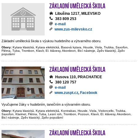
Základní umělecká škola
Libušina 1217, MILEVSKO
383 809 253
e-mail
www.zus-milevsko.cz
Základní umělecká škola s výukou hudebního a výtvarného oboru.
Obory:
Kytara klasická, Kytara elektrická, Basová kytara, Housle, Viola, Trubka, Saxofon,
Flétna, Tuba, Trombon, Klavír, El. klávesy, Akordeon, Bicí nástroje, Zpěv klasický, Zpěv
populární
Základní umělecká škola
Husova 110, PRACHATICE
380 120 757
e-mail
www.zuspt.cz
,
Facebook
Vyučujeme žáky v hudebním, tanečním a výtvarném oboru.
Obory:
Kytara klasická, Kytara elektrická, Kontrabas, Housle, Viola, Violoncello, Trubka,
Saxofon, Klarinet, Flétna, Tuba, Lesní roh, Trombon, Pozoun, Klavír, El. klávesy, Akordeon,
Bicí nástroje, Zpěv klasický, Zpěv populární
Základní umělecká škola