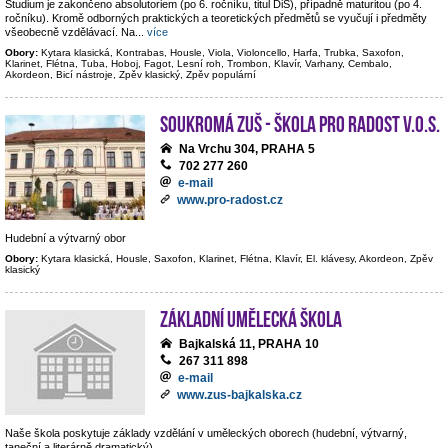
Studium je zakončeno absolutoriem (po 6. ročníku, titul DiS), případně maturitou (po 4.
ročníku). Kromě odborných praktických a teoretických předmětů se vyučují i předměty
všeobecně vzdělávací. Na
...
více
Obory:
Kytara klasická, Kontrabas, Housle, Viola, Violoncello, Harfa, Trubka, Saxofon,
Klarinet, Flétna, Tuba, Hoboj, Fagot, Lesní roh, Trombon, Klavír, Varhany, Cembalo,
Akordeon, Bicí nástroje, Zpěv klasický, Zpěv populární
Soukromá ZUŠ - Škola pro radost v.o.s.
Na Vrchu 304, PRAHA 5
702 277 260
e-mail
www.pro-radost.cz
Hudební a výtvarný obor
Obory:
Kytara klasická, Housle, Saxofon, Klarinet, Flétna, Klavír, El. klávesy, Akordeon, Zpěv
klasický
Základní umělecká škola
Bajkalská 11, PRAHA 10
267 311 898
e-mail
www.zus-bajkalska.cz
Naše škola poskytuje základy vzdělání v uměleckých oborech (hudební, výtvarný,
taneční a literárně dramatický).