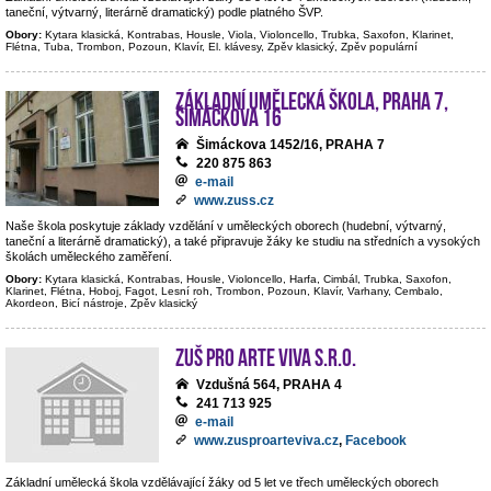
taneční, výtvarný, literárně dramatický) podle platného ŠVP.
Obory:
Kytara klasická, Kontrabas, Housle, Viola, Violoncello, Trubka, Saxofon, Klarinet,
Flétna, Tuba, Trombon, Pozoun, Klavír, El. klávesy, Zpěv klasický, Zpěv populární
Základní umělecká škola, Praha 7,
Šimáčkova 16
Šimáckova 1452/16, PRAHA 7
220 875 863
e-mail
www.zuss.cz
Naše škola poskytuje základy vzdělání v uměleckých oborech (hudební, výtvarný,
taneční a literárně dramatický), a také připravuje žáky ke studiu na středních a vysokých
školách uměleckého zaměření.
Obory:
Kytara klasická, Kontrabas, Housle, Violoncello, Harfa, Cimbál, Trubka, Saxofon,
Klarinet, Flétna, Hoboj, Fagot, Lesní roh, Trombon, Pozoun, Klavír, Varhany, Cembalo,
Akordeon, Bicí nástroje, Zpěv klasický
ZUŠ PRO ARTE VIVA s.r.o.
Vzdušná 564, PRAHA 4
241 713 925
e-mail
www.zusproarteviva.cz
,
Facebook
Základní umělecká škola vzdělávající žáky od 5 let ve třech uměleckých oborech