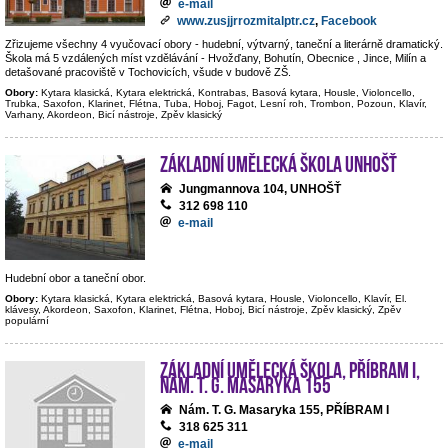
e-mail
www.zusjjrrozmitalptr.cz
,
Facebook
Zřizujeme všechny 4 vyučovací obory - hudební, výtvarný, taneční a literárně dramatický.
Škola má 5 vzdálených míst vzdělávání - Hvožďany, Bohutín, Obecnice , Jince, Milín a
detašované pracoviště v Tochovicích, všude v budově ZŠ.
Obory:
Kytara klasická, Kytara elektrická, Kontrabas, Basová kytara, Housle, Violoncello,
Trubka, Saxofon, Klarinet, Flétna, Tuba, Hoboj, Fagot, Lesní roh, Trombon, Pozoun, Klavír,
Varhany, Akordeon, Bicí nástroje, Zpěv klasický
Základní umělecká škola Unhošť
Jungmannova 104, UNHOŠŤ
312 698 110
e-mail
Hudební obor a taneční obor.
Obory:
Kytara klasická, Kytara elektrická, Basová kytara, Housle, Violoncello, Klavír, El.
klávesy, Akordeon, Saxofon, Klarinet, Flétna, Hoboj, Bicí nástroje, Zpěv klasický, Zpěv
populární
Základní umělecká škola, Příbram I,
nám. T. G. Masaryka 155
Nám. T. G. Masaryka 155, PŘÍBRAM I
318 625 311
e-mail