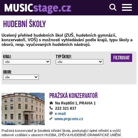
S muzikanty pro muzikanty
Hudební školy
Ucelený přehled hudebních škol (ZUŠ, hudebních gymnázií,
konzervatoří, VOŠ) s možností vyhledávání podle krajů, typu školy a
oborů, resp. vyučovaných hudebních nástrojů.
Kraj:
Typ školy:
Filtrovat
Obor:
Pražská konzervatoř
Na Rejdišti 1, PRAHA 1
222 321 837
e-mail
www.prgcons.cz
Pražská konzervatoř je šestiletá střední škola, poskytující úplné střední a vyšší
odborné vzdělání v oborech HUDBA, ZPĚV A HUDEBNĚ-DRAMATICKÉ UMĚNÍ.