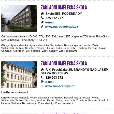
Základní umělecká škola
Školní 556, PODĚBRADY
325 612 277
e-mail
www.zus-podebrady.cz
Čtyř oborová škola - HO, VO, TO, LDO. Založena 1953. Kapacita 700 žáků. Pobočka v
Městci Králové - zde obory HO a VO.
Obory:
Kytara klasická, Kytara elektrická, Kontrabas, Basová kytara, Housle, Viola,
Violoncello, Trubka, Saxofon, Klarinet, Flétna, Tuba, Lesní roh, Trombon, Pozoun, Klavír,
Cembalo, Akordeon, Bicí nástroje, Zpěv klasický, Zpěv populární
Základní umělecká škola
F. X. Procházky 25, BRANDÝS NAD LABEM -
STARÁ BOLESLAV
326 903 672
e-mail
www.zus-brandys.cz
Umělecké vzdělávání
Obory:
Kytara klasická, Kytara elektrická, Kontrabas, Basová kytara, Housle, Viola,
Violoncello, Trubka, Saxofon, Klarinet, Flétna, Tuba, Lesní roh, Trombon, Pozoun, Klavír, El.
klávesy, Varhany, Bicí nástroje, Zpěv klasický, Zpěv populární