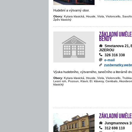
Hudební a výtvarný obor.
Obory:
Kytara klasická, Housle, Viola, Violoncello, Saxofon
Zpěv klasický
Základní umělec
Bendy
Smetanova 21,
JIZEROU
326 316 338
e-mail
zusbenatky.web
Výuka hudebního, výtvarného, tanečního a literárně d
Obory:
Kytara klasická, Housle, Viola, Violoncello, Trubka
Lesní roh, Pozoun, Klavír, El. klávesy, Cembalo, Akordeon
klasický
Základní uměle
Jungmannova 1
312 698 110