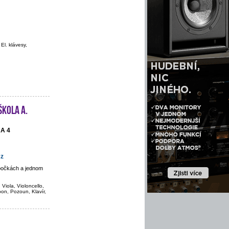
 El. klávesy,
škola A.
HA 4
cz
obočkách a jednom
 Viola, Violoncello,
bon, Pozoun, Klavír,