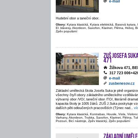
e-mail
Hudební obor a taneční obor.
Obory:
Kytara klasická, Kytara elektrická, Basová kytara, 
El. klávesy, Akordeon, Saxofon, Klarinet, Flétna, Hoboj, Bi
Zpěv populární
ZUŠ Josefa Suka
471
Žižkova 471, 
317 723 006+4
e-mail
zusbenesov.cz
Základní umělecká škola Josefa Suka je plně organiz
všechny čtyři obory základního uměleckého vzděláván
výtvarný obor /VO/, taneční obor /TO/, literárně drama
kapacita školy je 1005 žáků. ZUŠ J.Suka poskytuje vz
dalších pěti odloučených pracovištích (Týnec nad
...
ví
Obory:
Kytara klasická, Kontrabas, Housle, Viola, Violoncel
Varhany, Akordeon, Trubka, Saxofon, Klarinet, Flétna, Tu
Pozoun, Bicí nástroje, Zpěv klasický, Zpěv populární
Základní uměle