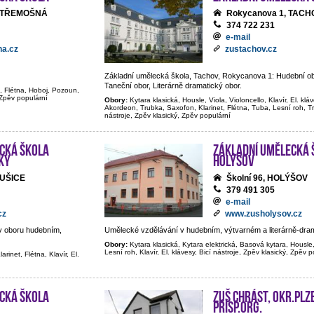
0, TŘEMOŠNÁ
Rokycanova 1, TACH
374 722 231
e-mail
a.cz
zustachov.cz
Základní umělecká škola, Tachov, Rokycanova 1: Hudební ob
Taneční obor, Literárně dramatický obor.
t, Flétna, Hoboj, Pozoun,
, Zpěv populární
Obory:
Kytara klasická, Housle, Viola, Violoncello, Klavír, El. klá
Akordeon, Trubka, Saxofon, Klarinet, Flétna, Tuba, Lesní roh, 
nástroje, Zpěv klasický, Zpěv populární
cká škola
Základní umělecká 
ky
Holýšov
SUŠICE
Školní 96, HOLÝŠOV
379 491 305
e-mail
cz
www.zusholysov.cz
v oboru hudebním,
Umělecké vzdělávání v hudebním, výtvarném a literárně-dra
Obory:
Kytara klasická, Kytara elektrická, Basová kytara, Housle,
Lesní roh, Klavír, El. klávesy, Bicí nástroje, Zpěv klasický, Zpěv 
rinet, Flétna, Klavír, El.
cká škola
ZUŠ Chrást, okr.Plz
přísp.org.