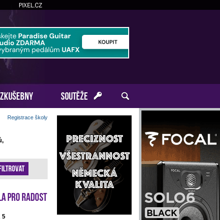
PIXEL.CZ
ZKUŠEBNY
SOUTĚŽE
Registrace školy
ů,
Filtrovat
la pro radost
 5