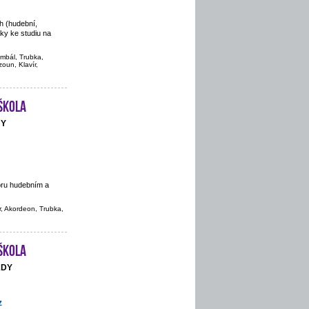
h (hudební,
áky ke studiu na
imbál, Trubka,
oun, Klavír,
škola
NY
oru hudebním a
r, Akordeon, Trubka,
škola
ADY
z