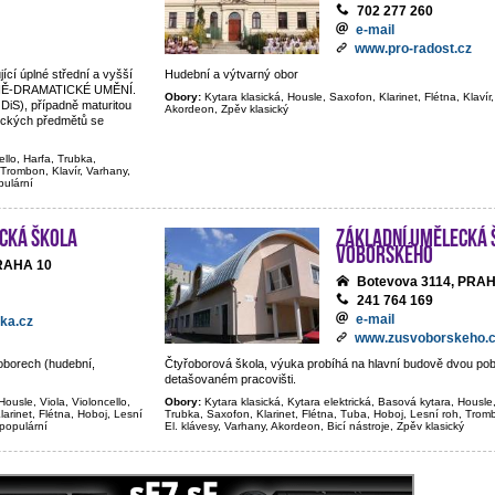
702 277 260
e-mail
www.pro-radost.cz
jící úplné střední a vyšší
Hudební a výtvarný obor
BNĚ-DRAMATICKÉ UMĚNÍ.
Obory:
Kytara klasická, Housle, Saxofon, Klarinet, Flétna, Klavír,
 DiS), případně maturitou
Akordeon, Zpěv klasický
tických předmětů se
ello, Harfa, Trubka,
 Trombon, Klavír, Varhany,
pulární
cká škola
Základní umělecká 
Voborského
PRAHA 10
Botevova 3114, PRA
241 764 169
e-mail
ka.cz
www.zusvoborskeho.
oborech (hudební,
Čtyřoborová škola, výuka probíhá na hlavní budově dvou p
detašovaném pracovišti.
Housle, Viola, Violoncello,
Obory:
Kytara klasická, Kytara elektrická, Basová kytara, Housle,
larinet, Flétna, Hoboj, Lesní
Trubka, Saxofon, Klarinet, Flétna, Tuba, Hoboj, Lesní roh, Trom
 populární
El. klávesy, Varhany, Akordeon, Bicí nástroje, Zpěv klasický