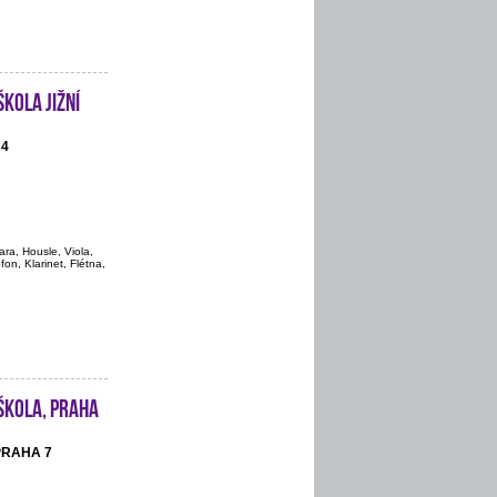
kola Jižní
 4
ara, Housle, Viola,
on, Klarinet, Flétna,
škola, Praha
 PRAHA 7