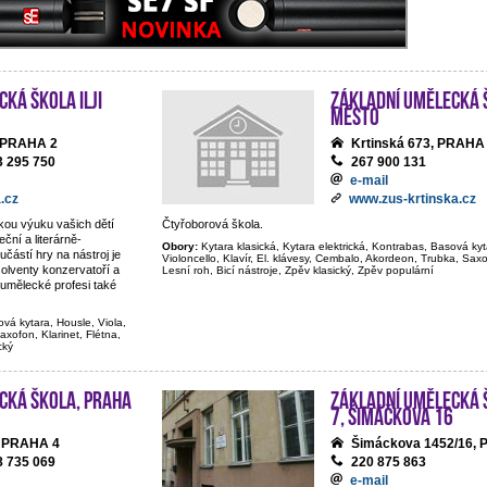
ká škola Ilji
Základní umělecká š
Město
, PRAHA 2
Krtinská 673, PRAHA
3 295 750
267 900 131
e-mail
.cz
www.zus-krtinska.cz
ckou výuku vašich dětí
Čtyřoborová škola.
ční a literárně-
Obory:
Kytara klasická, Kytara elektrická, Kontrabas, Basová kyt
částí hry na nástroj je
Violoncello, Klavír, El. klávesy, Cembalo, Akordeon, Trubka, Saxof
olventy konzervatoří a
Lesní roh, Bicí nástroje, Zpěv klasický, Zpěv populární
umělecké profesi také
ová kytara, Housle, Viola,
axofon, Klarinet, Flétna,
cký
cká škola, Praha
Základní umělecká 
7, Šimáčkova 16
, PRAHA 4
Šimáckova 1452/16,
8 735 069
220 875 863
e-mail