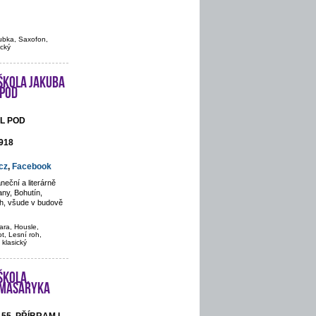
rubka, Saxofon,
ický
škola Jakuba
 pod
ÁL POD
 918
cz
,
Facebook
eční a literárně
ny, Bohutín,
ch, všude v budově
ara, Housle,
t, Lesní roh,
 klasický
škola,
. Masaryka