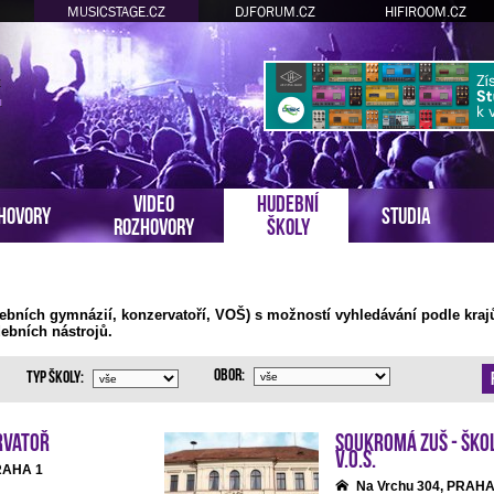
MUSICSTAGE.CZ
DJFORUM.CZ
HIFIROOM.CZ
VIDEO
HUDEBNÍ
HOVORY
STUDIA
ROZHOVORY
ŠKOLY
ebních gymnázií, konzervatoří, VOŠ) s možností vyhledávání podle kraj
ebních nástrojů.
Obor:
Typ školy:
rvatoř
Soukromá ZUŠ - Ško
v.o.s.
PRAHA 1
Na Vrchu 304, PRAHA