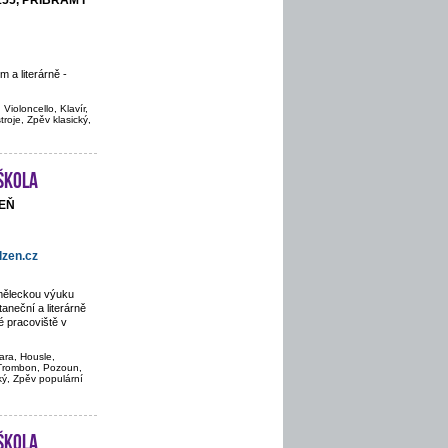
155, PŘÍBRAM I
 a literárně -
Violoncello, Klavír,
troje, Zpěv klasický,
škola
ZEŇ
zen.cz
uměleckou výuku
aneční a literárně
 pracoviště v
ara, Housle,
, Trombon, Pozoun,
cký, Zpěv populární
škola