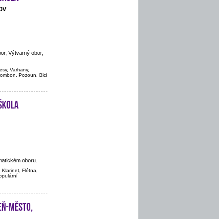
OV
or, Výtvarný obor,
vesy, Varhany,
Trombon, Pozoun, Bicí
škola
matickém oboru.
 Klarinet, Flétna,
populární
eň-město,