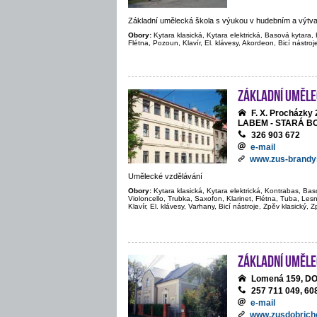
Základní umělecká škola s výukou v hudebním a výtv
Obory:
Kytara klasická, Kytara elektrická, Basová kytara, 
Flétna, Pozoun, Klavír, El. klávesy, Akordeon, Bicí nástroj
Základní uměle
F. X. Procházk
LABEM - STARÁ B
326 903 672
e-mail
www.zus-brandy
Umělecké vzdělávání
Obory:
Kytara klasická, Kytara elektrická, Kontrabas, Bas
Violoncello, Trubka, Saxofon, Klarinet, Flétna, Tuba, Le
Klavír, El. klávesy, Varhany, Bicí nástroje, Zpěv klasický, 
Základní uměle
Lomená 159, D
257 711 049, 60
e-mail
www.zusdobrich