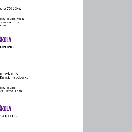
cita 700 žáků.
ara, Housle, Viola,
, Trombon, Pozoun,
pulární
škola
POPOVICE
ní, výtvarný,
 Kunicích a pobočku
ara, Housle,
net, Flétna, Lesní
škola
, SEDLEC -