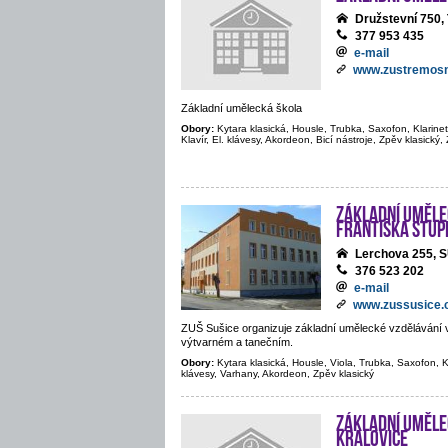
Družstevní 75
377 953 435
e-mail
www.zustremosn
Základní umělecká škola
Obory:
Kytara klasická, Housle, Trubka, Saxofon, Klarine
Klavír, El. klávesy, Akordeon, Bicí nástroje, Zpěv klasický
Základní uměle
Františka Stup
Lerchova 255, 
376 523 202
e-mail
www.zussusice.
ZUŠ Sušice organizuje základní umělecké vzdělávání 
výtvarném a tanečním.
Obory:
Kytara klasická, Housle, Viola, Trubka, Saxofon, Kla
klávesy, Varhany, Akordeon, Zpěv klasický
Základní uměle
Kralovice