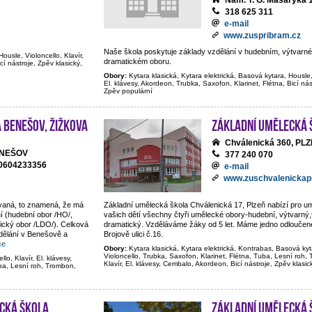
Nám. T. G. Masaryka 
318 625 311
e-mail
www.zuspribram.cz
Naše škola poskytuje základy vzdělání v hudebním, výtvarném
Housle, Violoncello, Klavír,
dramatickém oboru.
cí nástroje, Zpěv klasický,
Obory:
Kytara klasická, Kytara elektrická, Basová kytara, Housle, 
El. klávesy, Akordeon, Trubka, Saxofon, Klarinet, Flétna, Bicí nás
Zpěv populární
 Benešov, Žižkova
Základní umělecká 
Chválenická 360, PL
BENEŠOV
377 240 070
20604233356
e-mail
www.zuschvalenickapl
ovaná, to znamená, že má
Základní umělecká škola Chválenická 17, Plzeň nabízí pro 
í (hudební obor /HO/,
vašich dětí všechny čtyři umělecké obory-hudební, výtvarný,t
tický obor /LDO/). Celková
dramatický. Vzděláváme žáky od 5 let. Máme jedno odloučené
dělání v Benešově a
Brojově ulici č.16.
ce
Obory:
Kytara klasická, Kytara elektrická, Kontrabas, Basová kyt
Violoncello, Trubka, Saxofon, Klarinet, Flétna, Tuba, Lesní roh
lo, Klavír, El. klávesy,
Klavír, El. klávesy, Cembalo, Akordeon, Bicí nástroje, Zpěv klasi
ba, Lesní roh, Trombon,
cká škola
Základní umělecká 