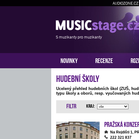
AUDIOZONE.CZ
S muzikanty pro muzikanty
NOVINKY
RECENZE
ROZ
Hudební školy
Ucelený přehled hudebních škol (ZUŠ, hud
typu školy a oborů, resp. vyučovaných hud
Filtr
Kraj:
Pražská konze
Na Rejdišti 1, 
222 321 837