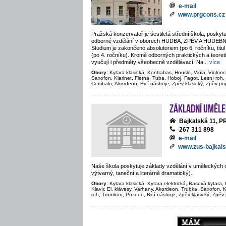
e-mail
www.prgcons.cz
Pražská konzervatoř je šestiletá střední škola, poskytu
odborné vzdělání v oborech HUDBA, ZPĚV A HUDE
Studium je zakončeno absolutoriem (po 6. ročníku, titul
(po 4. ročníku). Kromě odborných praktických a teore
vyučují i předměty všeobecně vzdělávací. Na
...
více
Obory:
Kytara klasická, Kontrabas, Housle, Viola, Violonc
Saxofon, Klarinet, Flétna, Tuba, Hoboj, Fagot, Lesní roh,
Cembalo, Akordeon, Bicí nástroje, Zpěv klasický, Zpěv po
Základní uměle
Bajkalská 11, 
267 311 898
e-mail
www.zus-bajkals
Naše škola poskytuje základy vzdělání v uměleckých 
výtvarný, taneční a literárně dramatický).
Obory:
Kytara klasická, Kytara elektrická, Basová kytara, 
Klavír, El. klávesy, Varhany, Akordeon, Trubka, Saxofon, K
roh, Trombon, Pozoun, Bicí nástroje, Zpěv klasický, Zpěv