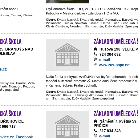
arném oboru.
Čtyř oborová škola - HO, VO, TO, LDO. Založena 1953. Kapa
Pobočka v Městci Králové - zde obory HO a VO.
Housle, Trubka, Klarinet,
e
Obory:
Kytara klasická, Kytara elektrická, Kontrabas, Basová kyt
Violoncello, Trubka, Saxofon, Klarinet, Flétna, Tuba, Lesní roh
Klavír, Cembalo, Akordeon, Bicí nástroje, Zpěv klasický, Zpěv po
cká škola
Základní umělecká 
y 25, BRANDÝS NAD
Husova 198, VELKÉ 
OLESLAV
724 304 692
e-mail
www.zus-popo.net
s.cz
Naše škola poskytuje vzdělávání ve čtyřech oborech - hudeb
taneční a literárně dramatický. Máme odloučené pracoviště v
ová kytara, Housle, Viola,
v Kamenici (okres Praha východ).
sní roh, Trombon, Pozoun,
Zpěv populární
Obory:
Kytara klasická, Kytara elektrická, Kontrabas, Basová kyt
Violoncello, Klavír, El. klávesy, Akordeon, Trubka, Saxofon, Klari
roh, Bicí nástroje, Zpěv klasický, Zpěv populární
cká škola
Základní umělecká 
OBŘICHOVICE
Náměstí 7. května 59
PRČICE
8 966 717
317 834 248
e-mail
ovice.cz
,
Facebook