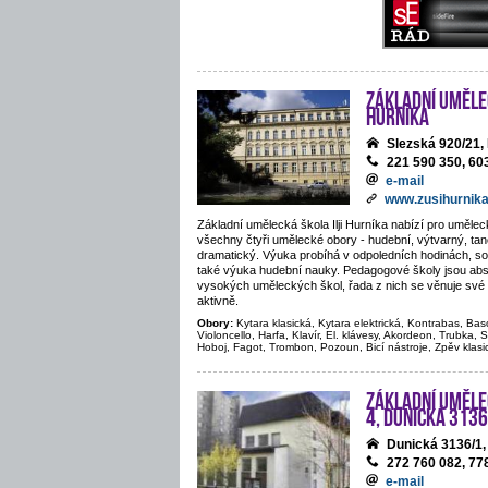
Základní umělec
Hurníka
Slezská 920/21
221 590 350, 60
e-mail
www.zusihurnika
Základní umělecká škola Ilji Hurníka nabízí pro uměle
všechny čtyři umělecké obory - hudební, výtvarný, tane
dramatický. Výuka probíhá v odpoledních hodinách, sou
také výuka hudební nauky. Pedagogové školy jsou abs
vysokých uměleckých škol, řada z nich se věnuje své 
aktivně.
Obory:
Kytara klasická, Kytara elektrická, Kontrabas, Bas
Violoncello, Harfa, Klavír, El. klávesy, Akordeon, Trubka, S
Hoboj, Fagot, Trombon, Pozoun, Bicí nástroje, Zpěv klasi
Základní uměle
4, Dunická 3136
Dunická 3136/1
272 760 082, 77
e-mail