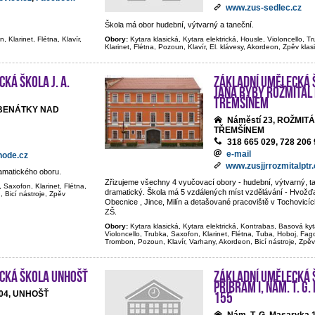
www.zus-sedlec.cz
Škola má obor hudební, výtvarný a taneční.
, Klarinet, Flétna, Klavír,
Obory:
Kytara klasická, Kytara elektrická, Housle, Violoncello, T
Klarinet, Flétna, Pozoun, Klavír, El. klávesy, Akordeon, Zpěv klas
ká škola J. A.
Základní umělecká 
Jana Ryby Rožmitál
Třemšínem
 BENÁTKY NAD
Náměstí 23, ROŽMIT
TŘEMŠÍNEM
318 665 029, 728 206
e-mail
node.cz
www.zusjjrrozmitalptr.
ramatického oboru.
Zřizujeme všechny 4 vyučovací obory - hudební, výtvarný, tan
, Saxofon, Klarinet, Flétna,
dramatický. Škola má 5 vzdálených míst vzdělávání - Hvožďa
, Bicí nástroje, Zpěv
Obecnice , Jince, Milín a detašované pracoviště v Tochovicí
ZŠ.
Obory:
Kytara klasická, Kytara elektrická, Kontrabas, Basová kyt
Violoncello, Trubka, Saxofon, Klarinet, Flétna, Tuba, Hoboj, Fago
Trombon, Pozoun, Klavír, Varhany, Akordeon, Bicí nástroje, Zpěv
cká škola Unhošť
Základní umělecká 
Příbram I, nám. T. G
155
04, UNHOŠŤ