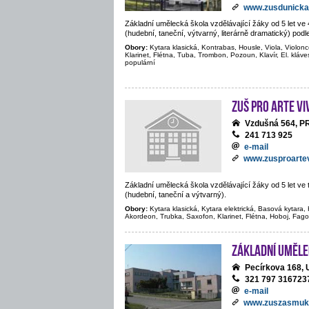
www.zusdunicka
Základní umělecká škola vzdělávající žáky od 5 let v
(hudební, taneční, výtvarný, literárně dramatický) podl
Obory:
Kytara klasická, Kontrabas, Housle, Viola, Violonc
Klarinet, Flétna, Tuba, Trombon, Pozoun, Klavír, El. kláve
populární
ZUŠ PRO ARTE VIV
Vzdušná 564, 
241 713 925
e-mail
www.zusproartev
Základní umělecká škola vzdělávající žáky od 5 let v
(hudební, taneční a výtvarný).
Obory:
Kytara klasická, Kytara elektrická, Basová kytara, K
Akordeon, Trubka, Saxofon, Klarinet, Flétna, Hoboj, Fago
Základní uměle
Pecírkova 168
321 797 316723
e-mail
www.zuszasmuk