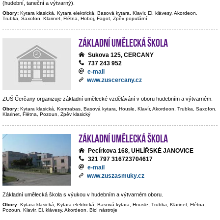
(hudební, taneční a výtvarný).
Obory:
Kytara klasická, Kytara elektrická, Basová kytara, Klavír, El. klávesy, Akordeon,
Trubka, Saxofon, Klarinet, Flétna, Hoboj, Fagot, Zpěv populární
Základní umělecká škola
Sukova 125, CERCANY
737 243 952
e-mail
www.zuscercany.cz
ZUŠ Čerčany organizuje základní umělecké vzdělávání v oboru hudebním a výtvarném.
Obory:
Kytara klasická, Kontrabas, Basová kytara, Housle, Klavír, Akordeon, Trubka, Saxofon,
Klarinet, Flétna, Pozoun, Zpěv klasický
Základní umělecká škola
Pecírkova 168, UHLÍŘSKÉ JANOVICE
321 797 316723704617
e-mail
www.zuszasmuky.cz
Základní umělecká škola s výukou v hudebním a výtvarném oboru.
Obory:
Kytara klasická, Kytara elektrická, Basová kytara, Housle, Trubka, Klarinet, Flétna,
Pozoun, Klavír, El. klávesy, Akordeon, Bicí nástroje