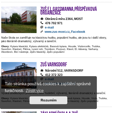
ZUŠ F.L.Gassmanna,příspěvková
organizace
Obránců míru 2364, MOST
476 702 971
e-mail
www.zus-most.cz
,
Facebook
Naše škola se zaměřuje na klasickou hudbu, populární hudbu, ale jsou tu i další obory,
jako literárně-dramatický, výtvarný a taneční.
Obory:
Kytara klasická, Kytara elektrická, Basová kytara, Housle, Violoncello, Trubka,
Saxofon, Klarinet, Flétna, Lesní roh, Trombon, Pozoun, Klavír, El. klávesy, Varhany,
Akordeon, Bicí nástroje, Zpěv klasický, Zpěv populární
ZUŠ Varnsdorf
Národní 512, VARNSDORF
412 372 323
e-mail
www.zusvarnsdorf.cz
Tato stránka používá cookies k zajištění správné
funkčnosti.
Zjistit více
Výuka uměleckých předmětů; obor hudební, výtvarný, literárně-dramatický a taneční.
Obory:
Kytara klasická, Kytara elektrická, Kontrabas, Basová kytara, Housle, Viola, Trubka,
Rozumím
Saxofon, Klarinet, Flétna, Hoboj, Klavír, Bicí nástroje, Zpěv klasický, Zpěv populární