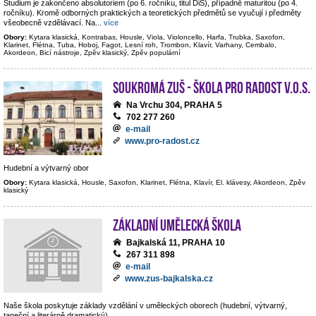
Studium je zakončeno absolutoriem (po 6. ročníku, titul DiS), případně maturitou (po 4.
ročníku). Kromě odborných praktických a teoretických předmětů se vyučují i předměty
všeobecně vzdělávací. Na
...
více
Obory:
Kytara klasická, Kontrabas, Housle, Viola, Violoncello, Harfa, Trubka, Saxofon,
Klarinet, Flétna, Tuba, Hoboj, Fagot, Lesní roh, Trombon, Klavír, Varhany, Cembalo,
Akordeon, Bicí nástroje, Zpěv klasický, Zpěv populární
Soukromá ZUŠ - Škola pro radost v.o.s.
Na Vrchu 304, PRAHA 5
702 277 260
e-mail
www.pro-radost.cz
Hudební a výtvarný obor
Obory:
Kytara klasická, Housle, Saxofon, Klarinet, Flétna, Klavír, El. klávesy, Akordeon, Zpěv
klasický
Základní umělecká škola
Bajkalská 11, PRAHA 10
267 311 898
e-mail
www.zus-bajkalska.cz
Naše škola poskytuje základy vzdělání v uměleckých oborech (hudební, výtvarný,
taneční a literárně dramatický).