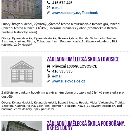
415 672 446
e-mail
www.zuslouny.cz
,
Facebook
Obory školy: hudební, výtvarný(výtvarná tvorba a multimédia a fotodesign), taneční
(taneční tvorba a tanec s hůlkou), literárně dramatický obor (dramatická a literární
tvorba a historický šerm)
Obory:
Kytara klasická, Kytara elektrická, Basová kytara, Housle, Violoncello, Trubka,
Saxofon, Klarinet, Flétna, Tuba, Lesní roh, Pozoun, Klavír, El. klávesy, Akordeon, Bicí
nástroje, Zpěv klasický
Základní umělecká škola Lovosice
Přívozní 1036/9, LOVOSICE
416 535 535
e-mail
www.zuslovosice.cz
Zajišťujeme výuku v hudebním a výtvarném oboru pro žáky od 5 let, včetně studia pro
dospělé.
Obory:
Kytara klasická, Kytara elektrická, Basová kytara, Housle, Viola, Violoncello, Trubka,
Saxofon, Klarinet, Flétna, Lesní roh, Trombon, Pozoun, Klavír, El. klávesy, Akordeon, Bicí
nástroje, Zpěv klasický, Zpěv populární
Základní umělecká škola Podbořany,
okres Louny