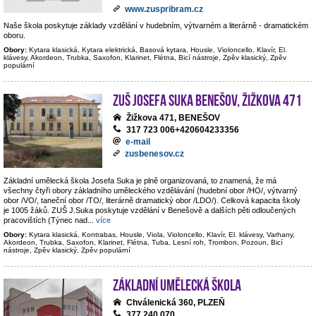
www.zuspribram.cz
Naše škola poskytuje základy vzdělání v hudebním, výtvarném a literárně - dramatickém
oboru.
Obory:
Kytara klasická, Kytara elektrická, Basová kytara, Housle, Violoncello, Klavír, El.
klávesy, Akordeon, Trubka, Saxofon, Klarinet, Flétna, Bicí nástroje, Zpěv klasický, Zpěv
populární
ZUŠ Josefa Suka Benešov, Žižkova 471
Žižkova 471, BENEŠOV
317 723 006+420604233356
e-mail
zusbenesov.cz
Základní umělecká škola Josefa Suka je plně organizovaná, to znamená, že má
všechny čtyři obory základního uměleckého vzdělávání (hudební obor /HO/, výtvarný
obor /VO/, taneční obor /TO/, literárně dramatický obor /LDO/). Celková kapacita školy
je 1005 žáků. ZUŠ J.Suka poskytuje vzdělání v Benešově a dalších pěti odloučených
pracovištích (Týnec nad
...
více
Obory:
Kytara klasická, Kontrabas, Housle, Viola, Violoncello, Klavír, El. klávesy, Varhany,
Akordeon, Trubka, Saxofon, Klarinet, Flétna, Tuba, Lesní roh, Trombon, Pozoun, Bicí
nástroje, Zpěv klasický, Zpěv populární
Základní umělecká škola
Chválenická 360, PLZEŇ
377 240 070