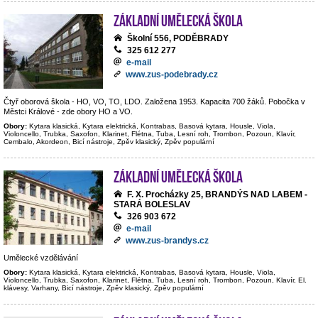
Základní umělecká škola
Školní 556, PODĚBRADY
325 612 277
e-mail
www.zus-podebrady.cz
Čtyř oborová škola - HO, VO, TO, LDO. Založena 1953. Kapacita 700 žáků. Pobočka v
Městci Králové - zde obory HO a VO.
Obory:
Kytara klasická, Kytara elektrická, Kontrabas, Basová kytara, Housle, Viola,
Violoncello, Trubka, Saxofon, Klarinet, Flétna, Tuba, Lesní roh, Trombon, Pozoun, Klavír,
Cembalo, Akordeon, Bicí nástroje, Zpěv klasický, Zpěv populární
Základní umělecká škola
F. X. Procházky 25, BRANDÝS NAD LABEM -
STARÁ BOLESLAV
326 903 672
e-mail
www.zus-brandys.cz
Umělecké vzdělávání
Obory:
Kytara klasická, Kytara elektrická, Kontrabas, Basová kytara, Housle, Viola,
Violoncello, Trubka, Saxofon, Klarinet, Flétna, Tuba, Lesní roh, Trombon, Pozoun, Klavír, El.
klávesy, Varhany, Bicí nástroje, Zpěv klasický, Zpěv populární