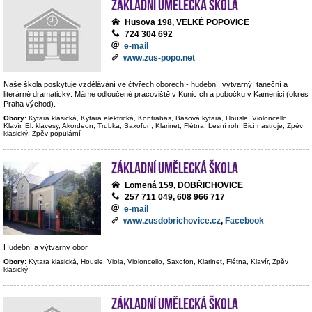
Základní umělecká škola
Husova 198, VELKÉ POPOVICE
724 304 692
e-mail
www.zus-popo.net
Naše škola poskytuje vzdělávání ve čtyřech oborech - hudební, výtvarný, taneční a
literárně dramatický. Máme odloučené pracoviště v Kunicích a pobočku v Kamenici (okres
Praha východ).
Obory:
Kytara klasická, Kytara elektrická, Kontrabas, Basová kytara, Housle, Violoncello,
Klavír, El. klávesy, Akordeon, Trubka, Saxofon, Klarinet, Flétna, Lesní roh, Bicí nástroje, Zpěv
klasický, Zpěv populární
Základní umělecká škola
Lomená 159, DOBŘICHOVICE
257 711 049, 608 966 717
e-mail
www.zusdobrichovice.cz
,
Facebook
Hudební a výtvarný obor.
Obory:
Kytara klasická, Housle, Viola, Violoncello, Saxofon, Klarinet, Flétna, Klavír, Zpěv
klasický
Základní umělecká škola