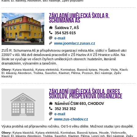
Klavír, El. klávesy, Akordeon, Bicí nástroje, Zpěv populární
Základní umělecká škola R.
Schumanna Aš
Šaldova 7, AŠ
354 525 015
e-mail
www.joomlacz.zusas.cz
ZUŠ R. Schumanna Aš je příspěvkovou organizací města Aše, sídlící v Šaldově ulici
2200/7 v Aši. Má dvě detašovaná pracoviště v ZŠ Hazlov A V ZŠ Hranice u Aše. Na
škole se vyučuje ve všech čtyřech uměleckých oborech: hudebním, literárně
dramatickém, výtvarném a tanečním.
Obory:
Kytara klasická, Kytara elektrická, Kontrabas, Basová kytara, Housle, Viola, Klavír,
El. klávesy, Akordeon, Trubka, Saxofon, Klarinet, Flétna, Pozoun, Bicí nástroje, Zpěv
klasický
Základní umělecká škola, okres
Sokolov, příspěvková organizace
Náměstí ČSM 693, CHODOV
352 352 352
e-mail
www.zus-chodov.cz
Výuka probíhá od přípravného ročníku. Od 5-ti věku dítěte. Možnost studia i pro dospělé.
Obory:
Kytara klasická, Kytara elektrická, Kontrabas, Basová kytara, Housle, Violoncello,
Klavír, El. klávesy, Akordeon, Trubka, Saxofon, Klarinet, Flétna, Lesní roh, Bicí nástroje, Zpěv