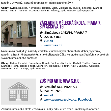
taneční, výtvarný, literárně dramatický) podle platného ŠVP.
Obory:
Kytara klasická, Kontrabas, Housle, Viola, Violoncello, Trubka, Saxofon, Klarinet,
Flétna, Tuba, Trombon, Pozoun, Klavír, El. klávesy, Zpěv klasický, Zpěv populární
Základní umělecká škola, Praha 7,
Šimáčkova 16
Šimáckova 1452/16, PRAHA 7
220 875 863
e-mail
www.zuss.cz
Naše škola poskytuje základy vzdělání v uměleckých oborech (hudební, výtvarný,
taneční a literárně dramatický), a také připravuje žáky ke studiu na středních a vysokých
školách uměleckého zaměření.
Obory:
Kytara klasická, Kontrabas, Housle, Violoncello, Harfa, Cimbál, Trubka, Saxofon,
Klarinet, Flétna, Hoboj, Fagot, Lesní roh, Trombon, Pozoun, Klavír, Varhany, Cembalo,
Akordeon, Bicí nástroje, Zpěv klasický
ZUŠ PRO ARTE VIVA s.r.o.
Vzdušná 564, PRAHA 4
241 713 925
e-mail
www.zusproarteviva.cz
,
Facebook
Základní umělecká škola vzdělávající žáky od 5 let ve třech uměleckých oborech