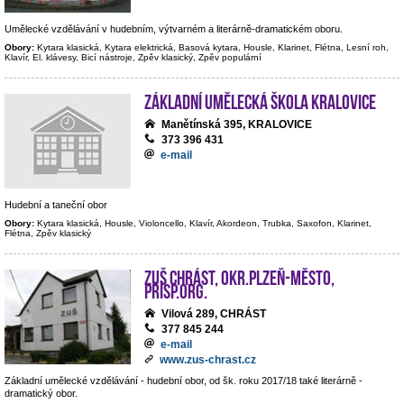
Umělecké vzdělávání v hudebním, výtvarném a literárně-dramatickém oboru.
Obory:
Kytara klasická, Kytara elektrická, Basová kytara, Housle, Klarinet, Flétna, Lesní roh,
Klavír, El. klávesy, Bicí nástroje, Zpěv klasický, Zpěv populární
Základní umělecká škola Kralovice
Manětínská 395, KRALOVICE
373 396 431
e-mail
Hudební a taneční obor
Obory:
Kytara klasická, Housle, Violoncello, Klavír, Akordeon, Trubka, Saxofon, Klarinet,
Flétna, Zpěv klasický
ZUŠ Chrást, okr.Plzeň-město,
přísp.org.
Vilová 289, CHRÁST
377 845 244
e-mail
www.zus-chrast.cz
Základní umělecké vzdělávání - hudební obor, od šk. roku 2017/18 také literárně -
dramatický obor.