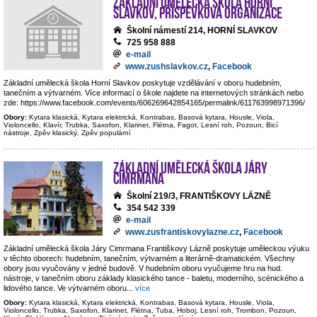
Základní umělecká škola Horní
Slavkov, příspěvková organizace
Školní námestí 214, HORNÍ SLAVKOV
725 958 888
e-mail
www.zushslavkov.cz
,
Facebook
Základní umělecká škola Horní Slavkov poskytuje vzdělávání v oboru hudebním,
tanečním a výtvarném. Více informací o škole najdete na internetových stránkách nebo
zde: https://www.facebook.com/events/606269642854165/permalink/611763998971396/
Obory:
Kytara klasická, Kytara elektrická, Kontrabas, Basová kytara, Housle, Viola,
Violoncello, Klavír, Trubka, Saxofon, Klarinet, Flétna, Fagot, Lesní roh, Pozoun, Bicí
nástroje, Zpěv klasický, Zpěv populární
Základní umělecká škola Járy
Cimrmana
Školní 219/3, FRANTIŠKOVY LÁZNĚ
354 542 339
e-mail
www.zusfrantiskovylazne.cz
,
Facebook
Základní umělecká škola Járy Cimrmana Františkovy Lázně poskytuje uměleckou výuku
v těchto oborech: hudebním, tanečním, výtvarném a literárně-dramatickém. Všechny
obory jsou vyučovány v jedné budově. V hudebním oboru vyučujeme hru na hud.
nástroje, v tanečním oboru základy klasického tance - baletu, moderního, scénického a
lidového tance. Ve výtvarném oboru
...
více
Obory:
Kytara klasická, Kytara elektrická, Kontrabas, Basová kytara, Housle, Viola,
Violoncello, Trubka, Saxofon, Klarinet, Flétna, Tuba, Hoboj, Lesní roh, Trombon, Pozoun,