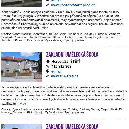
e-mail
www.konzervatorteplice.cz
Konzervatoř v Teplicích byla založena v roce 1971. Jako jediná škola tohoto druhu v
Ústeckém kraji je logicky v centru pozornosti jak případných zájemců o studium, tak
potenciálních zaměstnavatelů absolventů, tedy symfonických orchestrů (nejen domácí
Severočeské filharmonie), hudebních divadel severočeského regionu (valnou část obou
divadelních orchestrů tvoří
...
více
Obory:
Kytara klasická, Kontrabas, Housle, Viola, Violoncello, Klavír, El. klávesy, Varhany,
Cembalo, Akordeon, Trubka, Saxofon, Klarinet, Flétna, Tuba, Hoboj, Fagot, Lesní roh,
Trombon, Pozoun, Bicí nástroje, Zpěv klasický, Zpěv populární
Základní umělecká škola
Horova 26, ŠTĚTÍ
416 812 368
e-mail
www.zus-steti.cz
Jsme veřejnou školou hlavního vzdělávacího proudu s uměleckým zaměřením,
umožňující schopným zájemcům od šesti do devatenácti let základní umělecké vzdělání v
hudebním a výtvarném oboru. Zvláštní důraz klademe na přípravu talentovaných žáků k
dalšímu studiu na vyšších uměleckých školách. Současně usilujeme o to, aby umělecké
vzdělávání
...
více
Obory:
Kytara klasická, Kytara elektrická, Housle, Trubka, Klarinet, Flétna, Fagot, Klavír, El.
klávesy, Akordeon, Bicí nástroje, Zpěv klasický, Zpěv populární
Základní umělecká škola