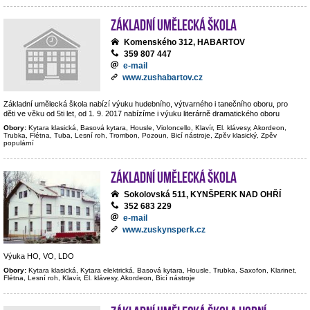
Základní umělecká škola
Komenského 312, HABARTOV
359 807 447
e-mail
www.zushabartov.cz
Základní umělecká škola nabízí výuku hudebního, výtvarného i tanečního oboru, pro
děti ve věku od 5ti let, od 1. 9. 2017 nabízíme i výuku literárně dramatického oboru
Obory:
Kytara klasická, Basová kytara, Housle, Violoncello, Klavír, El. klávesy, Akordeon,
Trubka, Flétna, Tuba, Lesní roh, Trombon, Pozoun, Bicí nástroje, Zpěv klasický, Zpěv
populární
Základní umělecká škola
Sokolovská 511, KYNŠPERK NAD OHŘÍ
352 683 229
e-mail
www.zuskynsperk.cz
Výuka HO, VO, LDO
Obory:
Kytara klasická, Kytara elektrická, Basová kytara, Housle, Trubka, Saxofon, Klarinet,
Flétna, Lesní roh, Klavír, El. klávesy, Akordeon, Bicí nástroje