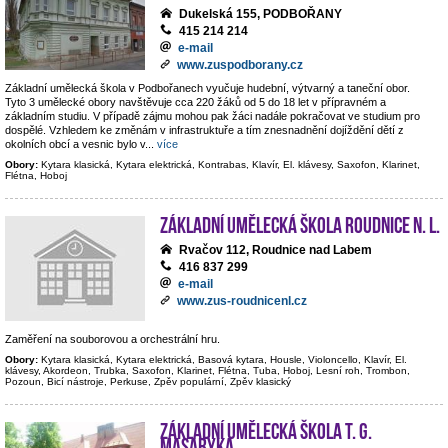
Dukelská 155, PODBOŘANY
415 214 214
e-mail
www.zuspodborany.cz
Základní umělecká škola v Podbořanech vyučuje hudební, výtvarný a taneční obor.
Tyto 3 umělecké obory navštěvuje cca 220 žáků od 5 do 18 let v přípravném a
základním studiu. V případě zájmu mohou pak žáci nadále pokračovat ve studium pro
dospělé. Vzhledem ke změnám v infrastruktuře a tím znesnadnění dojíždění dětí z
okolních obcí a vesnic bylo v
...
více
Obory:
Kytara klasická, Kytara elektrická, Kontrabas, Klavír, El. klávesy, Saxofon, Klarinet,
Flétna, Hoboj
Základní umělecká škola Roudnice n. L.
Rvačov 112, Roudnice nad Labem
416 837 299
e-mail
www.zus-roudnicenl.cz
Zaměření na souborovou a orchestrální hru.
Obory:
Kytara klasická, Kytara elektrická, Basová kytara, Housle, Violoncello, Klavír, El.
klávesy, Akordeon, Trubka, Saxofon, Klarinet, Flétna, Tuba, Hoboj, Lesní roh, Trombon,
Pozoun, Bicí nástroje, Perkuse, Zpěv populární, Zpěv klasický
Základní umělecká škola T. G.
Masaryka