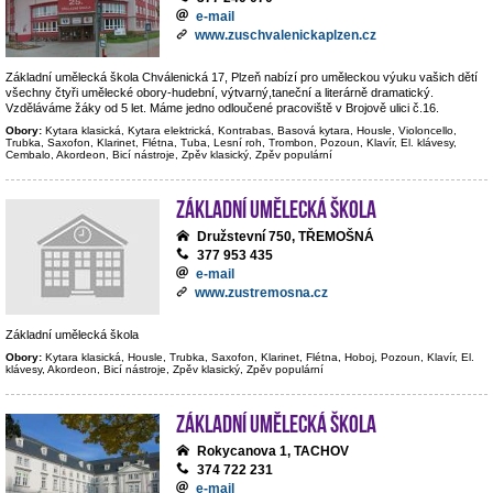
e-mail
www.zuschvalenickaplzen.cz
Základní umělecká škola Chválenická 17, Plzeň nabízí pro uměleckou výuku vašich dětí
všechny čtyři umělecké obory-hudební, výtvarný,taneční a literárně dramatický.
Vzděláváme žáky od 5 let. Máme jedno odloučené pracoviště v Brojově ulici č.16.
Obory:
Kytara klasická, Kytara elektrická, Kontrabas, Basová kytara, Housle, Violoncello,
Trubka, Saxofon, Klarinet, Flétna, Tuba, Lesní roh, Trombon, Pozoun, Klavír, El. klávesy,
Cembalo, Akordeon, Bicí nástroje, Zpěv klasický, Zpěv populární
Základní umělecká škola
Družstevní 750, TŘEMOŠNÁ
377 953 435
e-mail
www.zustremosna.cz
Základní umělecká škola
Obory:
Kytara klasická, Housle, Trubka, Saxofon, Klarinet, Flétna, Hoboj, Pozoun, Klavír, El.
klávesy, Akordeon, Bicí nástroje, Zpěv klasický, Zpěv populární
Základní umělecká škola
Rokycanova 1, TACHOV
374 722 231
e-mail