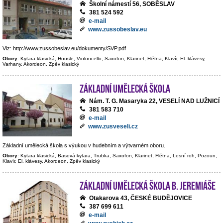
Školní námestí 56, SOBĚSLAV
381 524 592
e-mail
www.zussobeslav.eu
Viz: http://www.zussobeslav.eu/dokumenty/SVP.pdf
Obory:
Kytara klasická, Housle, Violoncello, Saxofon, Klarinet, Flétna, Klavír, El. klávesy,
Varhany, Akordeon, Zpěv klasický
Základní umělecká škola
Nám. T. G. Masaryka 22, VESELÍ NAD LUŽNICÍ
381 583 710
e-mail
www.zusveseli.cz
Základní umělecká škola s výukou v hudebním a výtvarném oboru.
Obory:
Kytara klasická, Basová kytara, Trubka, Saxofon, Klarinet, Flétna, Lesní roh, Pozoun,
Klavír, El. klávesy, Akordeon, Zpěv klasický
Základní umělecká škola B. Jeremiáše
Otakarova 43, ČESKÉ BUDĚJOVICE
387 699 611
e-mail