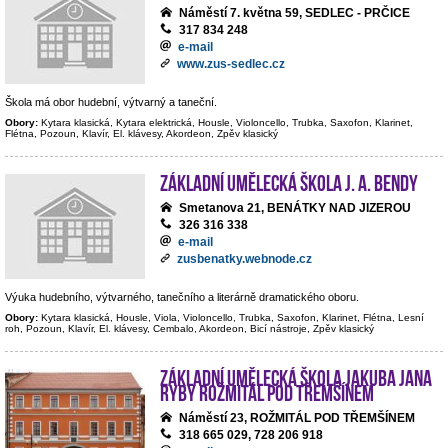
Náměstí 7. května 59, SEDLEC - PRČICE
317 834 248
e-mail
www.zus-sedlec.cz
Škola má obor hudební, výtvarný a taneční.
Obory:
Kytara klasická, Kytara elektrická, Housle, Violoncello, Trubka, Saxofon, Klarinet,
Flétna, Pozoun, Klavír, El. klávesy, Akordeon, Zpěv klasický
Základní umělecká škola J. A. Bendy
Smetanova 21, BENÁTKY NAD JIZEROU
326 316 338
e-mail
zusbenatky.webnode.cz
Výuka hudebního, výtvarného, tanečního a literárně dramatického oboru.
Obory:
Kytara klasická, Housle, Viola, Violoncello, Trubka, Saxofon, Klarinet, Flétna, Lesní
roh, Pozoun, Klavír, El. klávesy, Cembalo, Akordeon, Bicí nástroje, Zpěv klasický
Základní umělecká škola Jakuba Jana
Ryby Rožmitál pod Třemšínem
Náměstí 23, ROŽMITÁL POD TŘEMŠÍNEM
318 665 029, 728 206 918