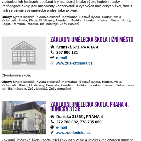
v odpoledních hodinách, součástí hry na nástroj je také výuka hudební nauky.
Pedagogové školy jsou absolventy konzervatoří a vysokých uměleckých škol, řada z
nich se věnuje své umělecké profesi také aktivně.
Obory:
Kytara klasická, Kytara elektrická, Kontrabas, Basová kytara, Housle, Viola,
Violoncello, Harfa, Klavír, El. klávesy, Akordeon, Trubka, Saxofon, Klarinet, Flétna, Hoboj,
Fagot, Trombon, Pozoun, Bicí nástroje, Zpěv klasický
Základní umělecká škola Jižní Město
Krtinská 673, PRAHA 4
267 900 131
e-mail
www.zus-krtinska.cz
Čtyřoborová škola.
Obory:
Kytara klasická, Kytara elektrická, Kontrabas, Basová kytara, Housle, Viola,
Violoncello, Klavír, El. klávesy, Cembalo, Akordeon, Trubka, Saxofon, Klarinet, Flétna, Lesní
roh, Bicí nástroje, Zpěv klasický, Zpěv populární
Základní umělecká škola, Praha 4,
Dunická 3136
Dunická 3136/1, PRAHA 4
272 760 082, 778 735 069
e-mail
www.zusdunicka.cz
Základní umělecká škola vzdělávající žáky od 5 let ve 4 uměleckých oborech (hudební,