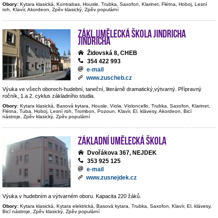
Obory:
Kytara klasická, Kontrabas, Housle, Trubka, Saxofon, Klarinet, Flétna, Hoboj, Lesní
roh, Klavír, Akordeon, Zpěv klasický, Zpěv populární
Zákl.umělecká škola Jindricha
Jindricha
Židovská 8, CHEB
354 422 993
e-mail
www.zuscheb.cz
Výuka ve všech oborech-hudební, taneční, literárně dramatický,výtvarný. Přípravný
ročník, 1.a 2. cyklus základního studia.
Obory:
Kytara klasická, Basová kytara, Housle, Viola, Violoncello, Trubka, Saxofon, Klarinet,
Flétna, Tuba, Hoboj, Lesní roh, Trombon, Pozoun, Klavír, El. klávesy, Akordeon, Bicí
nástroje, Zpěv klasický, Zpěv populární
Základní umělecká škola
Dvořákova 367, NEJDEK
353 925 125
e-mail
www.zusnejdek.cz
Výuka v hudebním a výtvarném oboru. Kapacita 220 žáků.
Obory:
Kytara klasická, Kytara elektrická, Basová kytara, Trubka, Saxofon, Klavír, El. klávesy,
Bicí nástroje, Zpěv klasický, Zpěv populární