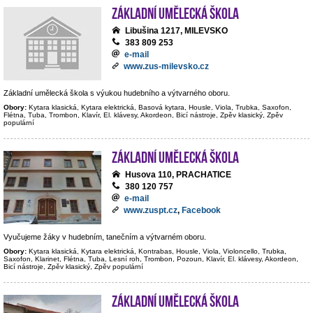
Základní umělecká škola
Libušina 1217, MILEVSKO
383 809 253
e-mail
www.zus-milevsko.cz
Základní umělecká škola s výukou hudebního a výtvarného oboru.
Obory:
Kytara klasická, Kytara elektrická, Basová kytara, Housle, Viola, Trubka, Saxofon,
Flétna, Tuba, Trombon, Klavír, El. klávesy, Akordeon, Bicí nástroje, Zpěv klasický, Zpěv
populární
Základní umělecká škola
Husova 110, PRACHATICE
380 120 757
e-mail
www.zuspt.cz
,
Facebook
Vyučujeme žáky v hudebním, tanečním a výtvarném oboru.
Obory:
Kytara klasická, Kytara elektrická, Kontrabas, Housle, Viola, Violoncello, Trubka,
Saxofon, Klarinet, Flétna, Tuba, Lesní roh, Trombon, Pozoun, Klavír, El. klávesy, Akordeon,
Bicí nástroje, Zpěv klasický, Zpěv populární
Základní umělecká škola