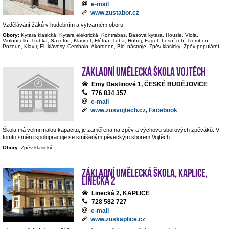
e-mail
www.zustabor.cz
Vzdělávání žáků v hudebním a výtvarném oboru.
Obory:
Kytara klasická, Kytara elektrická, Kontrabas, Basová kytara, Housle, Viola,
Violoncello, Trubka, Saxofon, Klarinet, Flétna, Tuba, Hoboj, Fagot, Lesní roh, Trombon,
Pozoun, Klavír, El. klávesy, Cembalo, Akordeon, Bicí nástroje, Zpěv klasický, Zpěv populární
Základní umělecká škola Vojtěch
Emy Destinové 1, ČESKÉ BUDĚJOVICE
776 834 357
e-mail
www.zusvojtech.cz
,
Facebook
Škola má velmi malou kapacitu, je zaměřena na zpěv a výchovu sborových zpěváků. V
tomto směru spolupracuje se smíšeným pěveckým sborem Vojtěch.
Obory:
Zpěv klasický
Základní umělecká škola, Kaplice,
Linecká 2
Linecká 2, KAPLICE
728 582 727
e-mail
www.zuskaplice.cz