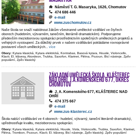
Náměstí T. G. Masaryka, 1626, Chomutov
474 686 446
e-mail
www.zuschomutov.cz
Naše škola se snaží nabídnout žákům všestranné umělecké vzdělání ve čtyřech
oborech (hudebním, výtvarném, tanečním, literárně-dramatickém). Podporujeme
především mezioborovou spolupráci prostřednictvím společných uměleckých projektů a
veřejných vystoupení. Za důležitý prvek v našem vzdělávání pokládáme rovnoprávné
postavení všech uměleckých
...
více
Obory:
Kytara klasická, Kytara elektrická, Kontrabas, Basová kytara, Housle, Violoncello,
Klavír, El. klávesy, Akordeon, Trubka, Saxofon, Klarinet, Flétna, Pozoun, Bicí nástroje, Zpěv
populární, Zpěv klasický
Základní umělecká škola, Klášterec
nad Ohří, J.A.Komenského 677, okres
Chomutov
J. A. Komenského 677, KLÁŠTEREC NAD
OHŘÍ
474 375 667
e-mail
www.zus-klasterec.cz
Škola nabízí vzdělávání ve 4 oborech - hudební, výtvarný, taneční literárně-dramatický,
upřednostňuje kvalitu, mezioborovou spolupráci.
Obory:
Kytara klasická, Kytara elektrická, Housle, Viola, Violoncello, Trubka, Saxofon, Klarinet,
Flétna, Trombon, Pozoun, Klavír, El. klávesy, Bicí nástroje, Zpěv klasický, Zpěv populární