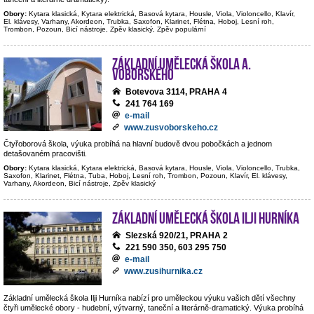
Obory:
Kytara klasická, Kytara elektrická, Basová kytara, Housle, Viola, Violoncello, Klavír,
El. klávesy, Varhany, Akordeon, Trubka, Saxofon, Klarinet, Flétna, Hoboj, Lesní roh,
Trombon, Pozoun, Bicí nástroje, Zpěv klasický, Zpěv populární
Základní umělecká škola A.
Voborského
Botevova 3114, PRAHA 4
241 764 169
e-mail
www.zusvoborskeho.cz
Čtyřoborová škola, výuka probíhá na hlavní budově dvou pobočkách a jednom
detašovaném pracovišti.
Obory:
Kytara klasická, Kytara elektrická, Basová kytara, Housle, Viola, Violoncello, Trubka,
Saxofon, Klarinet, Flétna, Tuba, Hoboj, Lesní roh, Trombon, Pozoun, Klavír, El. klávesy,
Varhany, Akordeon, Bicí nástroje, Zpěv klasický
Základní umělecká škola Ilji Hurníka
Slezská 920/21, PRAHA 2
221 590 350, 603 295 750
e-mail
www.zusihurnika.cz
Základní umělecká škola Ilji Hurníka nabízí pro uměleckou výuku vašich dětí všechny
čtyři umělecké obory - hudební, výtvarný, taneční a literárně-dramatický. Výuka probíhá