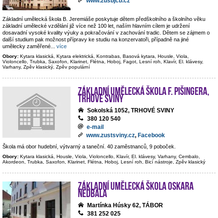
www.zusbjcb.cz
Základní umělecká škola B. Jeremiáše poskytuje dětem předškolního a školního věku
základní umělecké vzdělání již více než 100 let, naším hlavním cílem je udržení
dosavadní vysoké kvality výuky a pokračování v zachování tradic. Dětem se zájmem o
další studium pak možnost přípravy ke studiu na konzervatoři, případně na jiné
umělecky zaměřené
...
více
Obory:
Kytara klasická, Kytara elektrická, Kontrabas, Basová kytara, Housle, Viola,
Violoncello, Trubka, Saxofon, Klarinet, Flétna, Hoboj, Fagot, Lesní roh, Klavír, El. klávesy,
Varhany, Zpěv klasický, Zpěv populární
Základní umělecká škola F. Pišingera,
Trhové Sviny
Sokolská 1052, TRHOVÉ SVINY
380 120 540
e-mail
www.zustsviny.cz
,
Facebook
Škola má obor hudební, výtvarný a taneční. 40 zaměstnanců, 9 poboček.
Obory:
Kytara klasická, Housle, Viola, Violoncello, Klavír, El. klávesy, Varhany, Cembalo,
Akordeon, Trubka, Saxofon, Klarinet, Flétna, Hoboj, Lesní roh, Bicí nástroje, Zpěv klasický
Základní umělecká škola Oskara
Nedbala
Martínka Húsky 62, TÁBOR
381 252 025