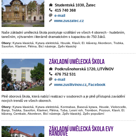
Studentská 1030, Žatec
415 740 368
e-mail
www.zuszatec.cz
Naše základní umělecká škola poskytuje vzdělání ve všech 4 oborech - hudebním,
tanečním, výtvarném i literárně dramatickém s kapacitou do 750 žáků.
Obory:
Kytara klasická, Kytara elektrická, Housle, Klavír, El. klávesy, Akordeon, Trubka,
Saxofon, Klarinet, Flétna, Bicí nástroje, Zpěv klasický
Základní umělecká škola
Podkrušnohorská 1720, LITVÍNOV
476 752 531
e-mail
www.zuslitvinov.cz
,
Facebook
Plně oborová škola, která nabízí realizaci v souborech a je plně přístupná zavádění
nových trendů ve všech oborech.
Obory:
Kytara klasická, Kytara elektrická, Kontrabas, Basová kytara, Housle, Violoncello,
Banjo, Trubka, Saxofon, Klarinet, Flétna, Tuba, Lesní roh, Trombon, Pozoun, Klavír, El.
klávesy, Cembalo, Akordeon, Bicí nástroje, Zpěv klasický, Zpěv populární
Základní umělecká škola Evy
Randové