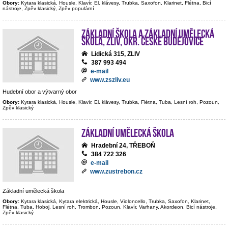
Obory:
Kytara klasická, Housle, Klavír, El. klávesy, Trubka, Saxofon, Klarinet, Flétna, Bicí
nástroje, Zpěv klasický, Zpěv populární
Základní škola a Základní umělecká
škola, Zliv, okr. České Budějovice
Lidická 315, ZLIV
387 993 494
e-mail
www.zszliv.eu
Hudební obor a výtvarný obor
Obory:
Kytara klasická, Housle, Klavír, El. klávesy, Trubka, Flétna, Tuba, Lesní roh, Pozoun,
Zpěv klasický
Základní umělecká škola
Hradební 24, TŘEBOŇ
384 722 326
e-mail
www.zustrebon.cz
Základní umělecká škola
Obory:
Kytara klasická, Kytara elektrická, Housle, Violoncello, Trubka, Saxofon, Klarinet,
Flétna, Tuba, Hoboj, Lesní roh, Trombon, Pozoun, Klavír, Varhany, Akordeon, Bicí nástroje,
Zpěv klasický