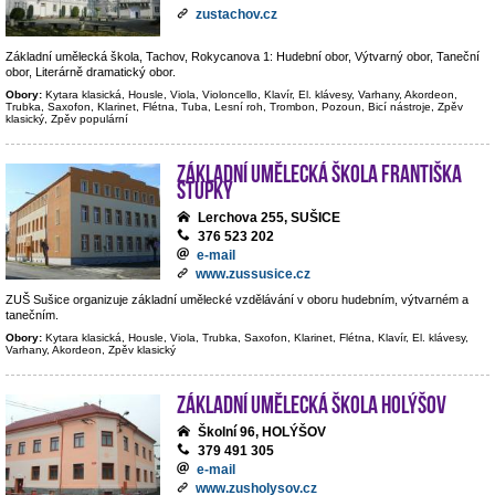
zustachov.cz
Základní umělecká škola, Tachov, Rokycanova 1: Hudební obor, Výtvarný obor, Taneční
obor, Literárně dramatický obor.
Obory:
Kytara klasická, Housle, Viola, Violoncello, Klavír, El. klávesy, Varhany, Akordeon,
Trubka, Saxofon, Klarinet, Flétna, Tuba, Lesní roh, Trombon, Pozoun, Bicí nástroje, Zpěv
klasický, Zpěv populární
Základní umělecká škola Františka
Stupky
Lerchova 255, SUŠICE
376 523 202
e-mail
www.zussusice.cz
ZUŠ Sušice organizuje základní umělecké vzdělávání v oboru hudebním, výtvarném a
tanečním.
Obory:
Kytara klasická, Housle, Viola, Trubka, Saxofon, Klarinet, Flétna, Klavír, El. klávesy,
Varhany, Akordeon, Zpěv klasický
Základní umělecká škola Holýšov
Školní 96, HOLÝŠOV
379 491 305
e-mail
www.zusholysov.cz