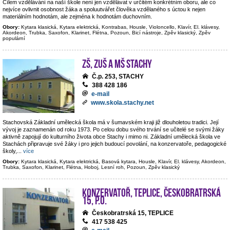
Cílem vzdělávání na naší škole není jen vzdělávat v určitém konkrétním oboru, ale co
nejvíce ovlivnit osobnost žáka a spoluutvářet člověka vzdělaného s úctou k nejen
materiálním hodnotám, ale zejména k hodnotám duchovním.
Obory:
Kytara klasická, Kytara elektrická, Kontrabas, Housle, Violoncello, Klavír, El. klávesy,
Akordeon, Trubka, Saxofon, Klarinet, Flétna, Pozoun, Bicí nástroje, Zpěv klasický, Zpěv
populární
ZŠ, ZUŠ a MŠ Stachy
Č.p. 253, STACHY
388 428 186
e-mail
www.skola.stachy.net
Stachovská Základní umělecká škola má v šumavském kraji již dlouholetou tradici. Její
vývoj je zaznamenán od roku 1973. Po celou dobu svého trvání se učitelé se svými žáky
aktivně zapojují do kulturního života obce Stachy i mimo ni. Základní umělecká škola ve
Stachách připravuje své žáky i pro jejich budoucí povolání, na konzervatoře, pedagogické
školy,
...
více
Obory:
Kytara klasická, Kytara elektrická, Basová kytara, Housle, Klavír, El. klávesy, Akordeon,
Trubka, Saxofon, Klarinet, Flétna, Hoboj, Lesní roh, Pozoun, Zpěv klasický
Konzervatoř, Teplice, Českobratrská
15, p.o.
Českobratrská 15, TEPLICE
417 538 425