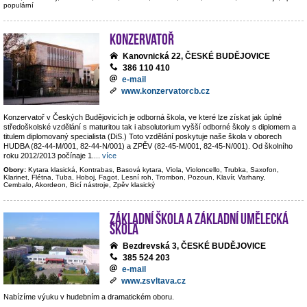
populární
Konzervatoř
Kanovnická 22, ČESKÉ BUDĚJOVICE
386 110 410
e-mail
www.konzervatorcb.cz
Konzervatoř v Českých Budějovicích je odborná škola, ve které lze získat jak úplné
středoškolské vzdělání s maturitou tak i absolutorium vyšší odborné školy s diplomem a
titulem diplomovaný specialista (DiS.) Toto vzdělání poskytuje naše škola v oborech
HUDBA (82-44-M/001, 82-44-N/001) a ZPĚV (82-45-M/001, 82-45-N/001). Od školního
roku 2012/2013 počínaje 1.
...
více
Obory:
Kytara klasická, Kontrabas, Basová kytara, Viola, Violoncello, Trubka, Saxofon,
Klarinet, Flétna, Tuba, Hoboj, Fagot, Lesní roh, Trombon, Pozoun, Klavír, Varhany,
Cembalo, Akordeon, Bicí nástroje, Zpěv klasický
Základní škola a základní umělecká
škola
Bezdrevská 3, ČESKÉ BUDĚJOVICE
385 524 203
e-mail
www.zsvltava.cz
Nabízíme výuku v hudebním a dramatickém oboru.