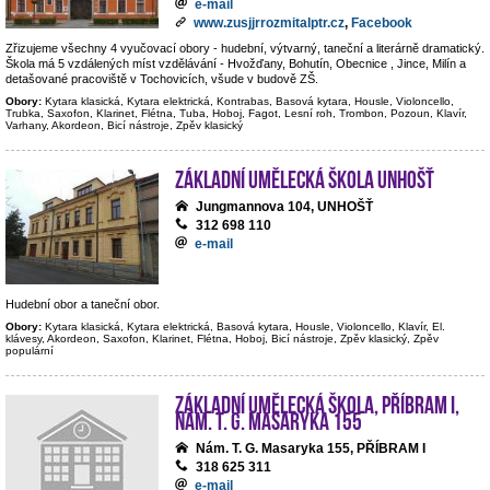
e-mail
www.zusjjrrozmitalptr.cz
,
Facebook
Zřizujeme všechny 4 vyučovací obory - hudební, výtvarný, taneční a literárně dramatický.
Škola má 5 vzdálených míst vzdělávání - Hvožďany, Bohutín, Obecnice , Jince, Milín a
detašované pracoviště v Tochovicích, všude v budově ZŠ.
Obory:
Kytara klasická, Kytara elektrická, Kontrabas, Basová kytara, Housle, Violoncello,
Trubka, Saxofon, Klarinet, Flétna, Tuba, Hoboj, Fagot, Lesní roh, Trombon, Pozoun, Klavír,
Varhany, Akordeon, Bicí nástroje, Zpěv klasický
Základní umělecká škola Unhošť
Jungmannova 104, UNHOŠŤ
312 698 110
e-mail
Hudební obor a taneční obor.
Obory:
Kytara klasická, Kytara elektrická, Basová kytara, Housle, Violoncello, Klavír, El.
klávesy, Akordeon, Saxofon, Klarinet, Flétna, Hoboj, Bicí nástroje, Zpěv klasický, Zpěv
populární
Základní umělecká škola, Příbram I,
nám. T. G. Masaryka 155
Nám. T. G. Masaryka 155, PŘÍBRAM I
318 625 311
e-mail