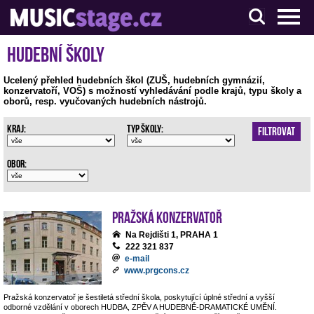
S muzikanty pro muzikanty
Hudební školy
Ucelený přehled hudebních škol (ZUŠ, hudebních gymnázií,
konzervatoří, VOŠ) s možností vyhledávání podle krajů, typu školy a
oborů, resp. vyučovaných hudebních nástrojů.
Kraj:
Typ školy:
Filtrovat
Obor:
Pražská konzervatoř
Na Rejdišti 1, PRAHA 1
222 321 837
e-mail
www.prgcons.cz
Pražská konzervatoř je šestiletá střední škola, poskytující úplné střední a vyšší
odborné vzdělání v oborech HUDBA, ZPĚV A HUDEBNĚ-DRAMATICKÉ UMĚNÍ.