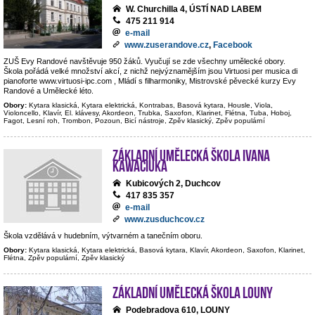
W. Churchilla 4, ÚSTÍ NAD LABEM
475 211 914
e-mail
www.zuserandove.cz
,
Facebook
ZUŠ Evy Randové navštěvuje 950 žáků. Vyučují se zde všechny umělecké obory.
Škola pořádá velké množství akcí, z nichž nejvýznamějším jsou Virtuosi per musica di
pianoforte www.virtuosi-ipc.com , Mládí s filharmoniky, Mistrovské pěvecké kurzy Evy
Randové a Umělecké léto.
Obory:
Kytara klasická, Kytara elektrická, Kontrabas, Basová kytara, Housle, Viola,
Violoncello, Klavír, El. klávesy, Akordeon, Trubka, Saxofon, Klarinet, Flétna, Tuba, Hoboj,
Fagot, Lesní roh, Trombon, Pozoun, Bicí nástroje, Zpěv klasický, Zpěv populární
Základní umělecká škola Ivana
Kawaciuka
Kubicových 2, Duchcov
417 835 357
e-mail
www.zusduchcov.cz
Škola vzdělává v hudebním, výtvarném a tanečním oboru.
Obory:
Kytara klasická, Kytara elektrická, Basová kytara, Klavír, Akordeon, Saxofon, Klarinet,
Flétna, Zpěv populární, Zpěv klasický
Základní umělecká škola Louny
Podebradova 610, LOUNY