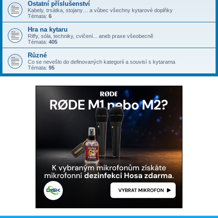
Ostatní příslušenství
Kabely, trsátka, stojany… a vůbec všechny kytarové doplňky
Témata:
6
Hra na kytaru
Riffy, sóla, techniky, cvičení... aneb praxe všeobecně
Témata:
405
Různé
Co se nevešlo do definovaných kategorií a souvisí s kytarama
Témata:
95