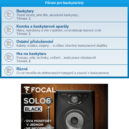
Fórum pro baskytaristy
Baskytary
Tlusté struny, plné tělo, akustické baskytary…
Témata:
1
Komba a baskytarové aparáty
Hlavy, reproboxy a vše v jednom, co produkuje basový zvuk
Témata:
1
Ostatní příslušenství
Kabely, trsátka, stojany… a vůbec všechny baskytarové doplňky
Hra na baskytaru
Postupy, sóla, techniky, cvičení... aneb praxe všeobecně
Témata:
2
Různé
Co se nevešlo do definovaných kategorií a souvisí s baskytarama