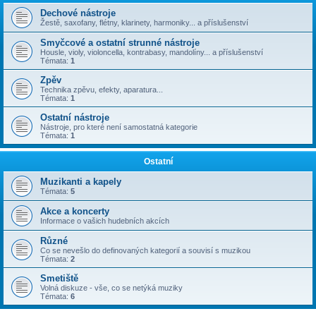
Dechové nástroje
Žestě, saxofany, flétny, klarinety, harmoniky... a příslušenství
Smyčcové a ostatní strunné nástroje
Housle, violy, violoncella, kontrabasy, mandolíny... a příslušenství
Témata:
1
Zpěv
Technika zpěvu, efekty, aparatura...
Témata:
1
Ostatní nástroje
Nástroje, pro které není samostatná kategorie
Témata:
1
Ostatní
Muzikanti a kapely
Témata:
5
Akce a koncerty
Informace o vašich hudebních akcích
Různé
Co se nevešlo do definovaných kategorií a souvisí s muzikou
Témata:
2
Smetiště
Volná diskuze - vše, co se netýká muziky
Témata:
6