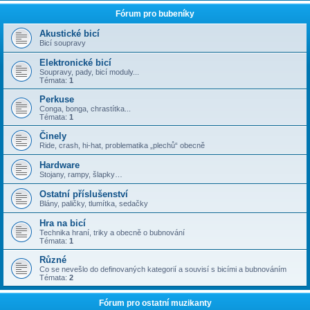
Fórum pro bubeníky
Akustické bicí
Bicí soupravy
Elektronické bicí
Soupravy, pady, bicí moduly...
Témata:
1
Perkuse
Conga, bonga, chrastítka...
Témata:
1
Činely
Ride, crash, hi-hat, problematika „plechů“ obecně
Hardware
Stojany, rampy, šlapky…
Ostatní příslušenství
Blány, paličky, tlumítka, sedačky
Hra na bicí
Technika hraní, triky a obecně o bubnování
Témata:
1
Různé
Co se nevešlo do definovaných kategorií a souvisí s bicími a bubnováním
Témata:
2
Fórum pro ostatní muzikanty