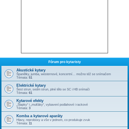
Fórum pro kytaristy
Akustické kytary
Španělky, jumba, westernové, koncertní… možno též se snímačem
Témata:
51
Elektrické kytary
Šest strun, sedm strun, plné tělo se SC i HB snímači
Témata:
61
Kytarové efekty
„Šlapky“ i „mulťáky“, vybavení podlahové i rackové
Témata:
3
Komba a kytarové aparáty
Hlavy, reproboxy a vše v jednom, co produkuje zvuk
Témata:
11