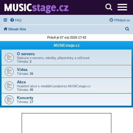
S muzikanty pro muzikanty
FAQ
Přihlásit se
H
Obsah fóra
l
Právě je 07 srp 2026 17:43
e
MUSICstage.cz
d
O serveru
a
Diskuze o serveru, náměty, připomínky a stížnosti
Témata:
2
t
Videa
Témata:
26
Akce
Hudební akce s mediální podporou MUSICstage.cz
Témata:
45
Koncerty
Témata:
17