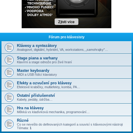
Fórum pro klávesisty
Klávesy a syntezátory
Analogové, digitální, hybridní, VA, workstations, „samohrajky"…
Stage piana a varhany
Klavírní a stage odnože pro živé hraní
Master keyboardy
MIDI a USB řídící klaviatury
Efekty a ozvučení pro klávesy
Efektové krabičky, multiefekty, komba, PA…
Ostatní příslušenství
Kabely, pedály, údržba…
Hra na klávesy
Měkká vs kladívková mechanika, programování…
Různé
Co se nevešlo do definovaných kategorií a souvisí s klávesovými nástroji
Témata:
1